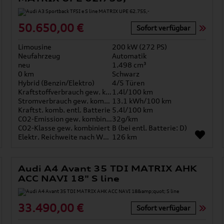
50.650,00 €
Sofort verfügbar
Limousine
200 kW (272 PS)
Neufahrzeug
Automatik
neu
1.498 cm³
0 km
Schwarz
Hybrid (Benzin/Elektro)
4/5 Türen
Kraftstoffverbrauch gew. kombiniert
1.4l/100 km
Stromverbrauch gew. kombiniert
13.1 kWh/100 km
Kraftst. komb. entl. Batterie
5.4l/100 km
CO2-Emission gew. kombiniert
32g/km
CO2-Klasse gew. kombiniert
B (bei entl. Batterie: D)
Elektr. Reichweite nach WLTP*
126 km
Audi A4 Avant 35 TDI MATRIX AHK
ACC NAVI 18" S line
33.490,00 €
Sofort verfügbar