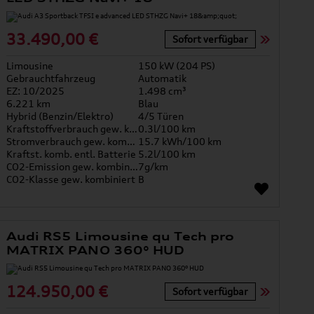
33.490,00 €
Sofort verfügbar
Limousine
150 kW (204 PS)
Gebrauchtfahrzeug
Automatik
EZ: 10/2025
1.498 cm³
6.221 km
Blau
Hybrid (Benzin/Elektro)
4/5 Türen
Kraftstoffverbrauch gew. kombiniert
0.3l/100 km
Stromverbrauch gew. kombiniert
15.7 kWh/100 km
Kraftst. komb. entl. Batterie
5.2l/100 km
CO2-Emission gew. kombiniert
7g/km
CO2-Klasse gew. kombiniert
B
Audi RS5 Limousine qu Tech pro
MATRIX PANO 360° HUD
124.950,00 €
Sofort verfügbar