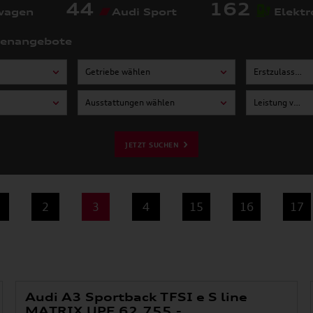
44
162
wagen
Audi Sport
Elektr
tenangebote
Getriebe wählen
Erstzulassung von wählen
Ausstattungen wählen
Leistung von wählen
JETZT SUCHEN
2
3
4
15
16
17
Audi A3 Sportback TFSI e S line
MATRIX UPE 62.755,-