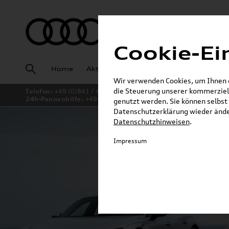
Cookie-Ei
Home
Aktuelles
Fahrzeugankauf
Angeb
Wir verwenden Cookies, um Ihnen ei
die Steuerung unserer kommerziell
Telefon:
+49 (0)841 / 49 140
24h-Pannenhilfe:
+49 (0)171 / 870 72 87
genutzt werden. Sie können selbst 
Datenschutzerklärung wieder änder
Datenschutzhinweisen
.
Impressum