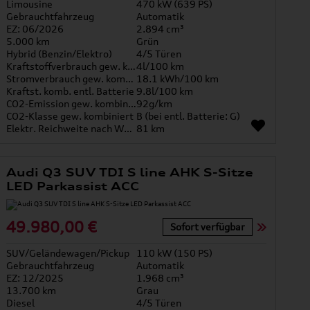
Limousine
470 kW (639 PS)
Gebrauchtfahrzeug
Automatik
EZ: 06/2026
2.894 cm³
5.000 km
Grün
Hybrid (Benzin/Elektro)
4/5 Türen
Kraftstoffverbrauch gew. kombiniert
4l/100 km
Stromverbrauch gew. kombiniert
18.1 kWh/100 km
Kraftst. komb. entl. Batterie
9.8l/100 km
CO2-Emission gew. kombiniert
92g/km
CO2-Klasse gew. kombiniert
B (bei entl. Batterie: G)
Elektr. Reichweite nach WLTP*
81 km
Audi Q3 SUV TDI S line AHK S-Sitze
LED Parkassist ACC
49.980,00 €
Sofort verfügbar
SUV/Geländewagen/Pickup
110 kW (150 PS)
Gebrauchtfahrzeug
Automatik
EZ: 12/2025
1.968 cm³
13.700 km
Grau
Diesel
4/5 Türen