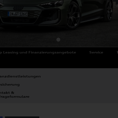
p Leasing und Finanzierungsangebote
Service
anzdienstleistungen
rsicherung
ntakt &
frageformulare