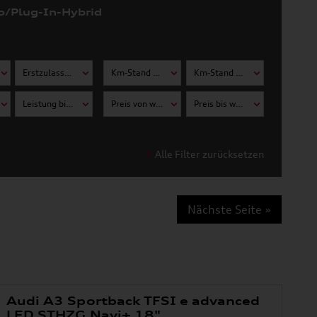
o/Plug-In-Hybrid
Erstzulassung bis wählen
Km-Stand von wählen
Km-Stand bis wählen
Leistung bis wählen
Preis von wählen
Preis bis wählen
Alle Filter zurücksetzen
Nächste Seite »
Audi A3 Sportback TFSI e advanced
LED STHZG Navi+ 18"