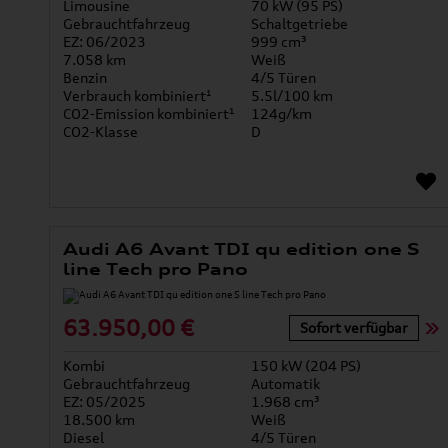
Limousine
70 kW (95 PS)
Gebrauchtfahrzeug
Schaltgetriebe
EZ: 06/2023
999 cm³
7.058 km
Weiß
Benzin
4/5 Türen
Verbrauch kombiniert¹
5.5l/100 km
CO2-Emission kombiniert¹
124g/km
CO2-Klasse
D
Audi A6 Avant TDI qu edition one S
line Tech pro Pano
63.950,00 €
Sofort verfügbar
Kombi
150 kW (204 PS)
Gebrauchtfahrzeug
Automatik
EZ: 05/2025
1.968 cm³
18.500 km
Weiß
Diesel
4/5 Türen