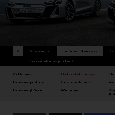
Neuwagen
Gebrauchtwagen
To
Lackservice Ingolstadt
Aktionen
Elektrofahrzeuge
Fin
Fahrzeugankauf
Informationen
Ve
Fahrzeugbörse
Weiteres
Ko
An