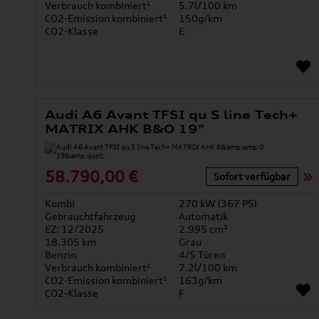
Verbrauch kombiniert¹
5.7l/100 km
CO2-Emission kombiniert¹
150g/km
CO2-Klasse
E
Audi A6 Avant TFSI qu S line Tech+
MATRIX AHK B&O 19"
58.790,00 €
Sofort verfügbar
Kombi
270 kW (367 PS)
Gebrauchtfahrzeug
Automatik
EZ: 12/2025
2.995 cm³
18.305 km
Grau
Benzin
4/5 Türen
Verbrauch kombiniert¹
7.2l/100 km
CO2-Emission kombiniert¹
163g/km
CO2-Klasse
F