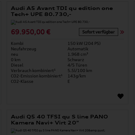
Audi A5 Avant TDI qu edition one
Tech+ UPE 80.730,-
69.950,00 €
Sofort verfügbar
Kombi
150 kW (204 PS)
Neufahrzeug
Automatik
neu
1.968 cm³
0 km
Schwarz
Diesel
4/5 Türen
Verbrauch kombiniert¹
5.5l/100 km
CO2-Emission kombiniert¹
143g/km
CO2-Klasse
E
Audi Q5 40 TFSI qu S line PANO
Kamera Navi+ Virt 20"