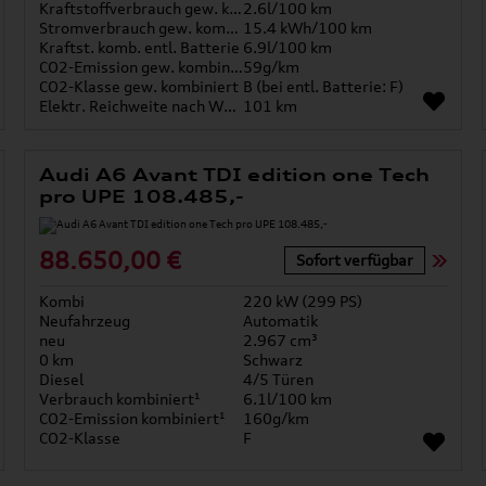
Kraftstoffverbrauch gew. kombiniert
2.6l/100 km
Stromverbrauch gew. kombiniert
15.4 kWh/100 km
Kraftst. komb. entl. Batterie
6.9l/100 km
CO2-Emission gew. kombiniert
59g/km
CO2-Klasse gew. kombiniert
B (bei entl. Batterie: F)
Elektr. Reichweite nach WLTP*
101 km
Audi A6 Avant TDI edition one Tech
pro UPE 108.485,-
88.650,00 €
Sofort verfügbar
Kombi
220 kW (299 PS)
Neufahrzeug
Automatik
neu
2.967 cm³
0 km
Schwarz
Diesel
4/5 Türen
Verbrauch kombiniert¹
6.1l/100 km
CO2-Emission kombiniert¹
160g/km
CO2-Klasse
F