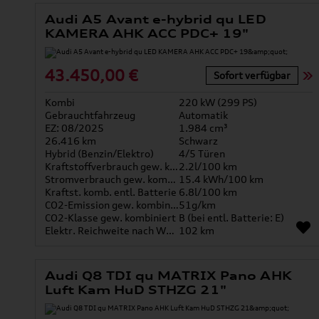
Audi A5 Avant e-hybrid qu LED
KAMERA AHK ACC PDC+ 19"
43.450,00 €
Sofort verfügbar
Kombi
220 kW (299 PS)
Gebrauchtfahrzeug
Automatik
EZ: 08/2025
1.984 cm³
26.416 km
Schwarz
Hybrid (Benzin/Elektro)
4/5 Türen
Kraftstoffverbrauch gew. kombiniert
2.2l/100 km
Stromverbrauch gew. kombiniert
15.4 kWh/100 km
Kraftst. komb. entl. Batterie
6.8l/100 km
CO2-Emission gew. kombiniert
51g/km
CO2-Klasse gew. kombiniert
B (bei entl. Batterie: E)
Elektr. Reichweite nach WLTP*
102 km
Audi Q8 TDI qu MATRIX Pano AHK
Luft Kam HuD STHZG 21"