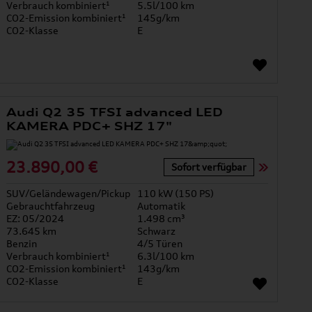
Verbrauch kombiniert¹
5.5l/100 km
CO2-Emission kombiniert¹
145g/km
CO2-Klasse
E
Audi Q2 35 TFSI advanced LED
KAMERA PDC+ SHZ 17"
23.890,00 €
Sofort verfügbar
SUV/Geländewagen/Pickup
110 kW (150 PS)
Gebrauchtfahrzeug
Automatik
EZ: 05/2024
1.498 cm³
73.645 km
Schwarz
Benzin
4/5 Türen
Verbrauch kombiniert¹
6.3l/100 km
CO2-Emission kombiniert¹
143g/km
CO2-Klasse
E