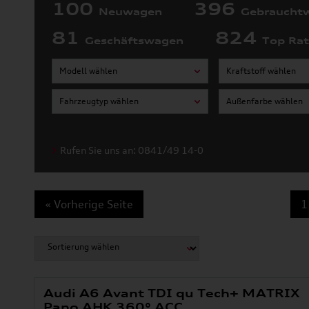
100
396
Neuwagen
Gebraucht
81
824
Geschäftswagen
Top Ra
Modell wählen
Kraftstoff wählen
Fahrzeugtyp wählen
Außenfarbe wählen
Rufen Sie uns an: 0841/49 14-0
« Vorherige Seite
1
Audi A6 Avant TDI qu Tech+ MATRIX
Pano AHK 360° ACC