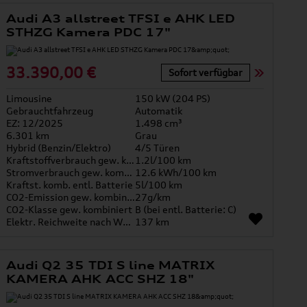
Audi A3 allstreet TFSI e AHK LED
STHZG Kamera PDC 17"
33.390,00 €
Sofort verfügbar
Limousine
150 kW (204 PS)
Gebrauchtfahrzeug
Automatik
EZ: 12/2025
1.498 cm³
6.301 km
Grau
Hybrid (Benzin/Elektro)
4/5 Türen
Kraftstoffverbrauch gew. kombiniert
1.2l/100 km
Stromverbrauch gew. kombiniert
12.6 kWh/100 km
Kraftst. komb. entl. Batterie
5l/100 km
CO2-Emission gew. kombiniert
27g/km
CO2-Klasse gew. kombiniert
B (bei entl. Batterie: C)
Elektr. Reichweite nach WLTP*
137 km
Audi Q2 35 TDI S line MATRIX
KAMERA AHK ACC SHZ 18"