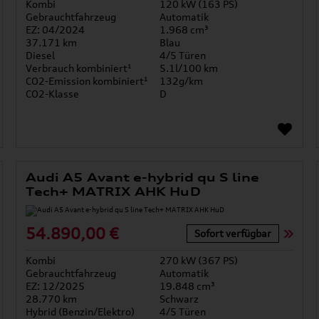
Kombi
120 kW (163 PS)
Gebrauchtfahrzeug
Automatik
EZ: 04/2024
1.968 cm³
37.171 km
Blau
Diesel
4/5 Türen
Verbrauch kombiniert¹
5.1l/100 km
CO2-Emission kombiniert¹
132g/km
CO2-Klasse
D
Audi A5 Avant e-hybrid qu S line
Tech+ MATRIX AHK HuD
54.890,00 €
Sofort verfügbar
Kombi
270 kW (367 PS)
Gebrauchtfahrzeug
Automatik
EZ: 12/2025
19.848 cm³
28.770 km
Schwarz
Hybrid (Benzin/Elektro)
4/5 Türen