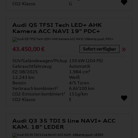
CO2-Klasse
G
Audi Q5 TFSI Tech LED+ AHK
Kamera ACC NAVI 19" PDC+
43.450,00 €
Sofort verfügbar
SUV/Geländewagen/Pickup
150 kW (204 PS)
Gebrauchtfahrzeug
Automatik
EZ: 08/2025
1.984 cm³
12.243 km
Weiß
Benzin
4/5 Türen
Verbrauch kombiniert¹
6.6l/100 km
CO2-Emission kombiniert¹
151g/km
CO2-Klasse
E
Audi Q3 35 TDI S line NAVI+ ACC
KAM. 18" LEDER