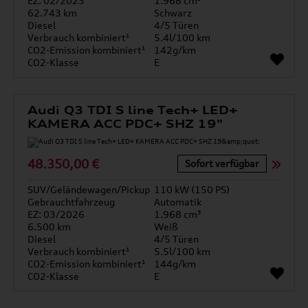
EZ: 02/2023
1.968 cm³
62.743 km
Schwarz
Diesel
4/5 Türen
Verbrauch kombiniert¹
5.4l/100 km
CO2-Emission kombiniert¹
142g/km
CO2-Klasse
E
Audi Q3 TDI S line Tech+ LED+
KAMERA ACC PDC+ SHZ 19"
48.350,00 €
Sofort verfügbar
SUV/Geländewagen/Pickup
110 kW (150 PS)
Gebrauchtfahrzeug
Automatik
EZ: 03/2026
1.968 cm³
6.500 km
Weiß
Diesel
4/5 Türen
Verbrauch kombiniert¹
5.5l/100 km
CO2-Emission kombiniert¹
144g/km
CO2-Klasse
E