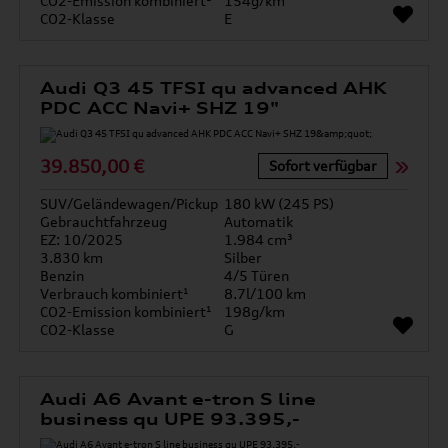
CO2-Emission kombiniert¹
154g/km
CO2-Klasse
E
Audi Q3 45 TFSI qu advanced AHK
PDC ACC Navi+ SHZ 19"
39.850,00 €
Sofort verfügbar
SUV/Geländewagen/Pickup
180 kW (245 PS)
Gebrauchtfahrzeug
Automatik
EZ: 10/2025
1.984 cm³
3.830 km
Silber
Benzin
4/5 Türen
Verbrauch kombiniert¹
8.7l/100 km
CO2-Emission kombiniert¹
198g/km
CO2-Klasse
G
Audi A6 Avant e-tron S line
business qu UPE 93.395,-