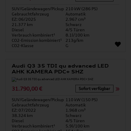
SUV/Geländewagen/Pickup
210 kW (286 PS)
Gebrauchtfahrzeug
Automatik
EZ: 06/2025
2.967 cm³
21.377 km
Schwarz
Diesel
4/5 Türen
Verbrauch kombiniert¹
8.1l/100 km
CO2-Emission kombiniert¹
213g/km
CO2-Klasse
G
Audi Q3 35 TDI qu advanced LED
AHK KAMERA PDC+ SHZ
31.790,00 €
Sofort verfügbar
SUV/Geländewagen/Pickup
110 kW (150 PS)
Gebrauchtfahrzeug
Automatik
EZ: 07/2022
1.968 cm³
38.324 km
Schwarz
Diesel
4/5 Türen
Verbrauch kombiniert¹
5.9l/100 km