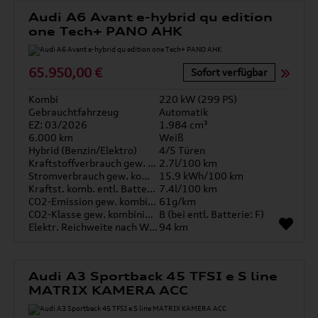
Audi A6 Avant e-hybrid qu edition
one Tech+ PANO AHK
65.950,00 €
Sofort verfügbar
Kombi
220 kW (299 PS)
Gebrauchtfahrzeug
Automatik
EZ: 03/2026
1.984 cm³
6.000 km
Weiß
Hybrid (Benzin/Elektro)
4/5 Türen
Kraftstoffverbrauch gew. kombiniert
2.7l/100 km
Stromverbrauch gew. kombiniert
15.9 kWh/100 km
Kraftst. komb. entl. Batterie
7.4l/100 km
CO2-Emission gew. kombiniert
61g/km
CO2-Klasse gew. kombiniert
B (bei entl. Batterie: F)
Elektr. Reichweite nach WLTP*
94 km
Audi A3 Sportback 45 TFSI e S line
MATRIX KAMERA ACC