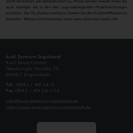
2034 berechnet. Die tatsächlichen CO₂-Preise können sowohl höher als
auch niedriger als in den hier zugrundeliegenden Modellrechnungen
ausfallen. Die CO₂-Kosten sind beim Tanken mit den Kraftstoffkosten zu
bezahlen. Weitere Informationen unter www.alternativ-mobil.info
Audi Zentrum Ingolstadt
Karl Brod GmbH
Neuburger Straße 75
85057 Ingolstadt
Tel.
0841 / 49 14-0
Fax
0841 / 49 14-112
info@audi-zentrum-ingolstadt.de
http://www.audi-zentrum-ingolstadt.de