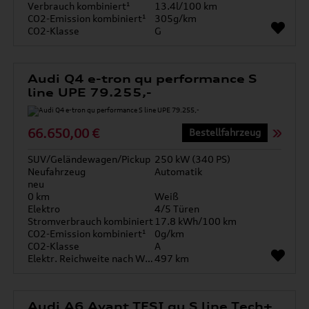
Verbrauch kombiniert¹
13.4l/100 km
CO2-Emission kombiniert¹
305g/km
CO2-Klasse
G
Audi Q4 e-tron qu performance S
line UPE 79.255,-
66.650,00 €
Bestellfahrzeug
SUV/Geländewagen/Pickup
250 kW (340 PS)
Neufahrzeug
Automatik
neu
0 km
Weiß
Elektro
4/5 Türen
Stromverbrauch kombiniert
17.8 kWh/100 km
CO2-Emission kombiniert¹
0g/km
CO2-Klasse
A
Elektr. Reichweite nach WLTP*
497 km
Audi A6 Avant TFSI qu S line Tech+