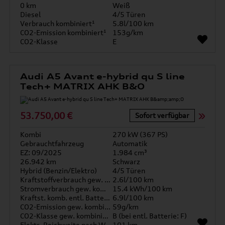
0 km
Weiß
Diesel
4/5 Türen
Verbrauch kombiniert¹
5.8l/100 km
CO2-Emission kombiniert¹
153g/km
CO2-Klasse
E
Audi A5 Avant e-hybrid qu S line
Tech+ MATRIX AHK B&O
53.750,00 €
Sofort verfügbar
Kombi
270 kW (367 PS)
Gebrauchtfahrzeug
Automatik
EZ: 09/2025
1.984 cm³
26.942 km
Schwarz
Hybrid (Benzin/Elektro)
4/5 Türen
Kraftstoffverbrauch gew. kombiniert
2.6l/100 km
Stromverbrauch gew. kombiniert
15.4 kWh/100 km
Kraftst. komb. entl. Batterie
6.9l/100 km
CO2-Emission gew. kombiniert
59g/km
CO2-Klasse gew. kombiniert
B (bei entl. Batterie: F)
Elektr. Reichweite nach WLTP*
101 km