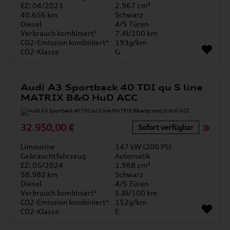
EZ: 04/2023
2.967 cm³
40.656 km
Schwarz
Diesel
4/5 Türen
Verbrauch kombiniert¹
7.4l/100 km
CO2-Emission kombiniert¹
193g/km
CO2-Klasse
G
Audi A3 Sportback 40 TDI qu S line
MATRIX B&O HuD ACC
32.950,00 €
Sofort verfügbar
Limousine
147 kW (200 PS)
Gebrauchtfahrzeug
Automatik
EZ: 05/2024
1.968 cm³
58.982 km
Schwarz
Diesel
4/5 Türen
Verbrauch kombiniert¹
5.8l/100 km
CO2-Emission kombiniert¹
152g/km
CO2-Klasse
E