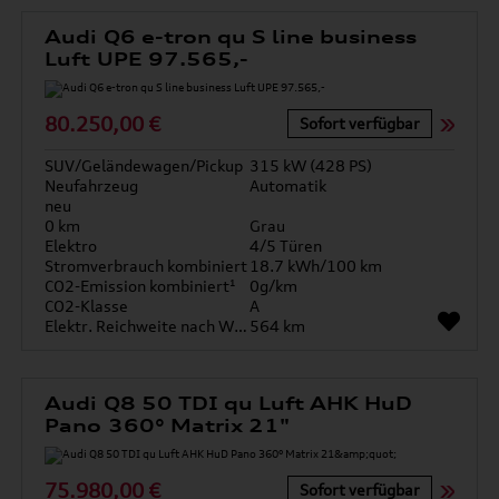
Audi Q6 e-tron qu S line business
Luft UPE 97.565,-
80.250,00 €
Sofort verfügbar
SUV/Geländewagen/Pickup
315 kW (428 PS)
Neufahrzeug
Automatik
neu
0 km
Grau
Elektro
4/5 Türen
Stromverbrauch kombiniert
18.7 kWh/100 km
CO2-Emission kombiniert¹
0g/km
CO2-Klasse
A
Elektr. Reichweite nach WLTP*
564 km
Audi Q8 50 TDI qu Luft AHK HuD
Pano 360° Matrix 21"
75.980,00 €
Sofort verfügbar