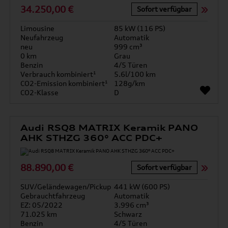
34.250,00 €
Sofort verfügbar
Limousine
85 kW (116 PS)
Neufahrzeug
Automatik
neu
999 cm³
0 km
Grau
Benzin
4/5 Türen
Verbrauch kombiniert¹
5.6l/100 km
CO2-Emission kombiniert¹
128g/km
CO2-Klasse
D
Audi RSQ8 MATRIX Keramik PANO
AHK STHZG 360° ACC PDC+
88.890,00 €
Sofort verfügbar
SUV/Geländewagen/Pickup
441 kW (600 PS)
Gebrauchtfahrzeug
Automatik
EZ: 05/2022
3.996 cm³
71.025 km
Schwarz
Benzin
4/5 Türen