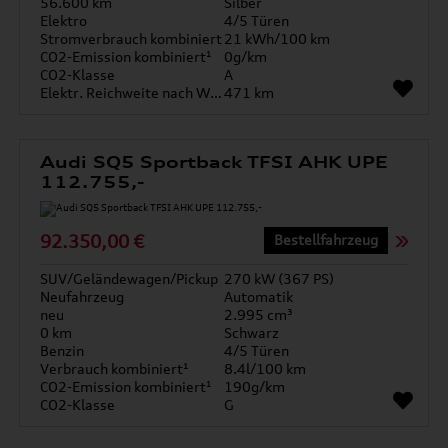
56.600 km
Silber
Elektro
4/5 Türen
Stromverbrauch kombiniert
21 kWh/100 km
CO2-Emission kombiniert¹
0g/km
CO2-Klasse
A
Elektr. Reichweite nach WLTP*
471 km
Audi SQ5 Sportback TFSI AHK UPE
112.755,-
92.350,00 €
Bestellfahrzeug
SUV/Geländewagen/Pickup
270 kW (367 PS)
Neufahrzeug
Automatik
neu
2.995 cm³
0 km
Schwarz
Benzin
4/5 Türen
Verbrauch kombiniert¹
8.4l/100 km
CO2-Emission kombiniert¹
190g/km
CO2-Klasse
G