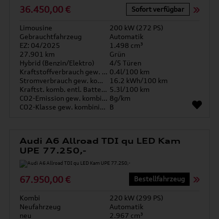
36.450,00 €
Sofort verfügbar
Limousine
200 kW (272 PS)
Gebrauchtfahrzeug
Automatik
EZ: 04/2025
1.498 cm³
27.901 km
Grün
Hybrid (Benzin/Elektro)
4/5 Türen
Kraftstoffverbrauch gew. kombiniert
0.4l/100 km
Stromverbrauch gew. kombiniert
16.2 kWh/100 km
Kraftst. komb. entl. Batterie
5.3l/100 km
CO2-Emission gew. kombiniert
8g/km
CO2-Klasse gew. kombiniert
B
Audi A6 Allroad TDI qu LED Kam
UPE 77.250,-
67.950,00 €
Bestellfahrzeug
Kombi
220 kW (299 PS)
Neufahrzeug
Automatik
neu
2.967 cm³