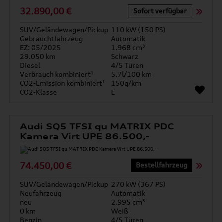
32.890,00 €
Sofort verfügbar
SUV/Geländewagen/Pickup
110 kW (150 PS)
Gebrauchtfahrzeug
Automatik
EZ: 05/2025
1.968 cm³
29.050 km
Schwarz
Diesel
4/5 Türen
Verbrauch kombiniert¹
5.7l/100 km
CO2-Emission kombiniert¹
150g/km
CO2-Klasse
E
Audi SQ5 TFSI qu MATRIX PDC
Kamera Virt UPE 86.500,-
74.450,00 €
Bestellfahrzeug
SUV/Geländewagen/Pickup
270 kW (367 PS)
Neufahrzeug
Automatik
neu
2.995 cm³
0 km
Weiß
Benzin
4/5 Türen