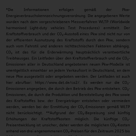
*Die Informationen erfolgen gemäß der Pkw-
Energieverbrauchskennzeichnungsverordnung. Die angegebenen Werte
wurden nach dem vorgeschriebenen Messverfahren WLTP (Worldwide
harmonised Light-duty vehicles Test Procedures) ermittelt. Der
Kraftstoffverbrauch und der CO₂-Ausstoß eines Pkw sind nicht nur von
der effizienten Ausnutzung des Kraftstoffs durch den Pkw, sondern
auch vom Fahrstil und anderen nichttechnischen Faktoren abhängig.
CO₂ ist das für die Erderwärmung hauptsächlich verantwortliche
Treibhausgas. Ein Leitfaden über den Kraftstoffverbrauch und die CO₂-
Emissionen aller in Deutschland angebotenen neuen Pkw-Modelle ist
unentgeltlich einsehbar an jedem Verkaufsort in Deutschland, an dem
neue Pkw ausgestellt oder angeboten werden. Der Leitfaden ist auch
hier abrufbar: https://www.dat.de/co2/. Es werden nur die CO₂-
Emissionen angegeben, die durch den Betrieb des Pkw entstehen. CO₂-
Emissionen, die durch die Produktion und Bereitstellung des Pkw sowie
des Kraftstoffes bzw. der Energieträger entstehen oder vermieden
werden, werden bei der Ermittlung der CO₂-Emissionen gemäß WLTP
nicht berücksichtigt. **Aufgrund der CO₂-Bepreisung sind künftig
Erhöhungen der Kraftstoffkosten möglich. Die künftige CO₂-
Preisentwicklung ist unsicher, daher werden die möglichen CO₂-Kosten
anhand von drei angenommenen CO₂-Preisen für den Zeitraum 2025 bis