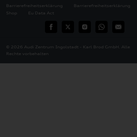
Barrierefreiheitserklärung
Barrierefreiheitserklärung
Shop
Eu Data Act
teilen
Twitter
Instagram
WhatsApp
E-
Mail
© 2026 Audi Zentrum Ingolstadt - Karl Brod GmbH. Alle
Rechte vorbehalten