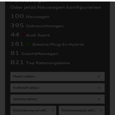
Fahrzeuge:
Oder jetzt Neuwagen konfigurieren
100
Neuwagen
395
Gebrauchtwagen
44
Audi Sport
161
Elektro/Plug-In-Hybrid
81
Geschäftswagen
821
Top Ratenangebote
Modell wählen
Kraftstoff wählen
Getriebe wählen
Erstzulassung von wählen
Erstzulassung bis wählen