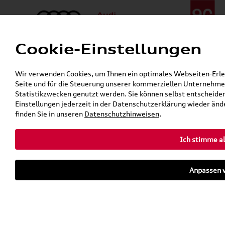
Cookie-Einstellungen
Menü
Telefon:
+49 (0)841 / 49 140
Wir verwenden Cookies, um Ihnen ein optimales Webseiten-Erlebn
24h-Pannenhilfe:
+49 (0)171 / 870 72 87
Seite und für die Steuerung unserer kommerziellen Unternehmen
Gerade geschlossen
Statistikzwecken genutzt werden. Sie können selbst entscheiden
Verkauf:
Mo. - Fr. 08:00 - 19:00 Uhr Sa. 09:00 - 13:00 Uhr
Einstellungen jederzeit in der Datenschutzerklärung wieder ände
Service:
Mo. - Fr. 06:00 - 20:00 Uhr Sa. 08:00 - 13:00 Uhr
finden Sie in unseren
Datenschutzhinweisen
.
Ich stimme al
Zurück zur Startseite
Parkhaus
Anpassen v
Sofort verfügbare