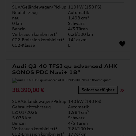
SUV/Geländewagen/Pickup
110 kW (150 PS)
Neufahrzeug
Automatik
neu
1.498 cm³
0 km
Schwarz
Benzin
4/5 Türen
Verbrauch kombiniert¹
6.2l/100 km
CO2-Emission kombiniert¹
141g/km
CO2-Klasse
E
Audi Q3 40 TFSI qu advanced AHK
SONOS PDC Navi+ 18"
38.390,00 €
Sofort verfügbar
SUV/Geländewagen/Pickup
140 kW (190 PS)
Gebrauchtfahrzeug
Automatik
EZ: 01/2026
1.984 cm³
5.073 km
Schwarz
Benzin
4/5 Türen
Verbrauch kombiniert¹
7.8l/100 km
CO2-Emission kombiniert¹
177g/km