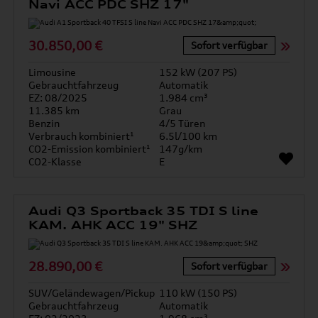
Navi ACC PDC SHZ 17"
30.850,00 €
Sofort verfügbar
Limousine
152 kW (207 PS)
Gebrauchtfahrzeug
Automatik
EZ: 08/2025
1.984 cm³
11.385 km
Grau
Benzin
4/5 Türen
Verbrauch kombiniert¹
6.5l/100 km
CO2-Emission kombiniert¹
147g/km
CO2-Klasse
E
Audi Q3 Sportback 35 TDI S line
KAM. AHK ACC 19" SHZ
28.890,00 €
Sofort verfügbar
SUV/Geländewagen/Pickup
110 kW (150 PS)
Gebrauchtfahrzeug
Automatik