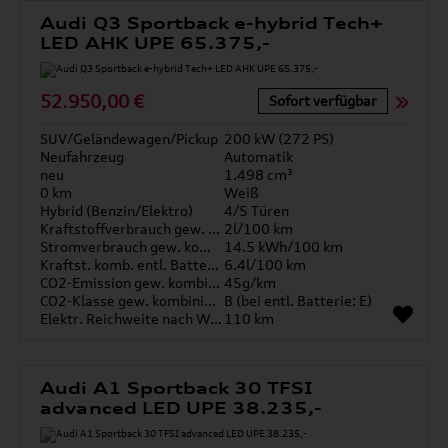
Audi Q3 Sportback e-hybrid Tech+
LED AHK UPE 65.375,-
52.950,00 €
Sofort verfügbar
SUV/Geländewagen/Pickup
200 kW (272 PS)
Neufahrzeug
Automatik
neu
1.498 cm³
0 km
Weiß
Hybrid (Benzin/Elektro)
4/5 Türen
Kraftstoffverbrauch gew. kombiniert
2l/100 km
Stromverbrauch gew. kombiniert
14.5 kWh/100 km
Kraftst. komb. entl. Batterie
6.4l/100 km
CO2-Emission gew. kombiniert
45g/km
CO2-Klasse gew. kombiniert
B (bei entl. Batterie: E)
Elektr. Reichweite nach WLTP*
110 km
Audi A1 Sportback 30 TFSI
advanced LED UPE 38.235,-