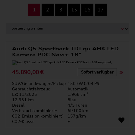
...
1
2
3
15
16
17
Audi Q5 Sportback TDI qu AHK LED
Kamera PDC Navi+ 18"
45.890,00 €
Sofort verfügbar
SUV/Geländewagen/Pickup
150 kW (204 PS)
Gebrauchtfahrzeug
Automatik
EZ: 11/2025
1.968 cm³
12.931 km
Blau
Diesel
4/5 Türen
Verbrauch kombiniert¹
6l/100 km
CO2-Emission kombiniert¹
157g/km
CO2-Klasse
F