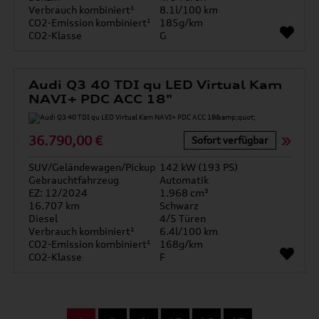
Verbrauch kombiniert¹
8.1l/100 km
CO2-Emission kombiniert¹
185g/km
CO2-Klasse
G
Audi Q3 40 TDI qu LED Virtual Kam
NAVI+ PDC ACC 18"
36.790,00 €
Sofort verfügbar
SUV/Geländewagen/Pickup
142 kW (193 PS)
Gebrauchtfahrzeug
Automatik
EZ: 12/2024
1.968 cm³
16.707 km
Schwarz
Diesel
4/5 Türen
Verbrauch kombiniert¹
6.4l/100 km
CO2-Emission kombiniert¹
168g/km
CO2-Klasse
F
...