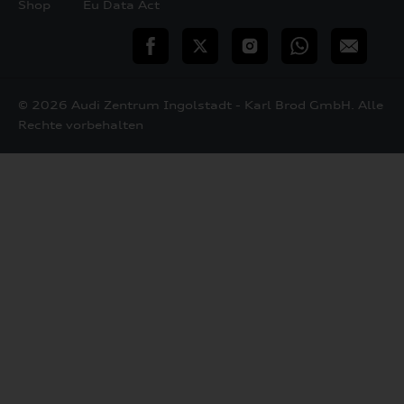
Shop
Eu Data Act
teilen
Twitter
Instagram
WhatsApp
E-
Mail
© 2026 Audi Zentrum Ingolstadt - Karl Brod GmbH. Alle
Rechte vorbehalten