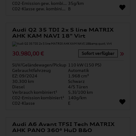
CO2-Emission gew. kombiniert
35g/km
CO2-Klasse gew. kombiniert
B
Audi Q2 35 TDI 2x S line MATRIX
AHK KAM NAVI 18" Virt
30.980,00 €
Sofort verfügbar
SUV/Geländewagen/Pickup
110 kW (150 PS)
Gebrauchtfahrzeug
Automatik
EZ: 09/2024
1.968 cm³
30.300 km
Schwarz
Diesel
4/5 Türen
Verbrauch kombiniert¹
5.3l/100 km
CO2-Emission kombiniert¹
140g/km
CO2-Klasse
E
Audi A6 Avant TFSI Tech MATRIX
AHK PANO 360° HuD B&O