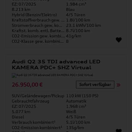
EZ: 07/2025
1.984 cm³
8.213 km
Blau
Hybrid (Benzin/Elektro)
4/5 Türen
Kraftstoffverbrauch gew. kombiniert
1.8l/100 km
Stromverbrauch gew. kombiniert
23.1 kWh/100 km
Kraftst. komb. entl. Batterie
8.7l/100 km
CO2-Emission gew. kombiniert
41g/km
CO2-Klasse gew. kombiniert
B
Audi Q2 35 TDI advanced LED
KAMERA PDC+ SHZ Virtual
26.950,00 €
Sofort verfügbar
SUV/Geländewagen/Pickup
110 kW (150 PS)
Gebrauchtfahrzeug
Automatik
EZ: 07/2025
1.968 cm³
5.077 km
Weiß
Diesel
4/5 Türen
Verbrauch kombiniert¹
5.1l/100 km
CO2-Emission kombiniert¹
135g/km