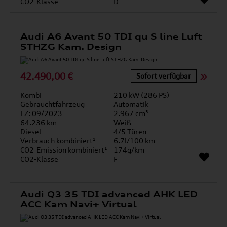
CO2-Klasse
D
Audi A6 Avant 50 TDI qu S line Luft
STHZG Kam. Design
42.490,00 €
Sofort verfügbar
Kombi
210 kW (286 PS)
Gebrauchtfahrzeug
Automatik
EZ: 09/2023
2.967 cm³
64.236 km
Weiß
Diesel
4/5 Türen
Verbrauch kombiniert¹
6.7l/100 km
CO2-Emission kombiniert¹
174g/km
CO2-Klasse
F
Audi Q3 35 TDI advanced AHK LED
ACC Kam Navi+ Virtual