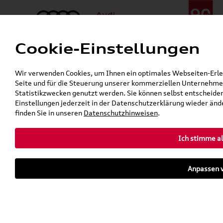
Cookie-Einstellungen
Menü
Telefon:
+49 (0)841 / 49 140
Wir verwenden Cookies, um Ihnen ein optimales Webseiten-Erlebn
24h-Pannenhilfe:
+49 (0)171 / 870 72 87
Seite und für die Steuerung unserer kommerziellen Unternehmen
Gerade geöffnet
Statistikzwecken genutzt werden. Sie können selbst entscheiden
Verkauf:
Mo. - Fr. 08:00 - 19:00 Uhr Sa. 09:00 - 13:00 Uhr
Einstellungen jederzeit in der Datenschutzerklärung wieder ände
Service:
Mo. - Fr. 06:00 - 20:00 Uhr Sa. 08:00 - 13:00 Uhr
finden Sie in unseren
Datenschutzhinweisen
.
Ich stimme al
Zurück zur Startseite
Parkhaus
Anpassen v
Sofort verfügbare