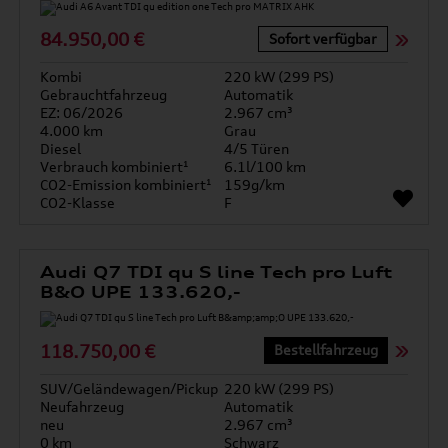
84.950,00 €
Sofort verfügbar
Kombi
220 kW (299 PS)
Gebrauchtfahrzeug
Automatik
EZ: 06/2026
2.967 cm³
4.000 km
Grau
Diesel
4/5 Türen
Verbrauch kombiniert¹
6.1l/100 km
CO2-Emission kombiniert¹
159g/km
CO2-Klasse
F
Audi Q7 TDI qu S line Tech pro Luft
B&O UPE 133.620,-
118.750,00 €
Bestellfahrzeug
SUV/Geländewagen/Pickup
220 kW (299 PS)
Neufahrzeug
Automatik
neu
2.967 cm³
0 km
Schwarz