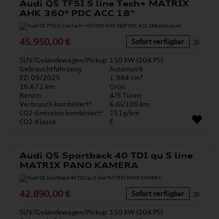
Audi Q5 TFSI S line Tech+ MATRIX
AHK 360° PDC ACC 18"
45.950,00 €
Sofort verfügbar
SUV/Geländewagen/Pickup
150 kW (204 PS)
Gebrauchtfahrzeug
Automatik
EZ: 09/2025
1.984 cm³
16.672 km
Grün
Benzin
4/5 Türen
Verbrauch kombiniert¹
6.6l/100 km
CO2-Emission kombiniert¹
151g/km
CO2-Klasse
E
Audi Q5 Sportback 40 TDI qu S line
MATRIX PANO KAMERA
42.890,00 €
Sofort verfügbar
SUV/Geländewagen/Pickup
150 kW (204 PS)