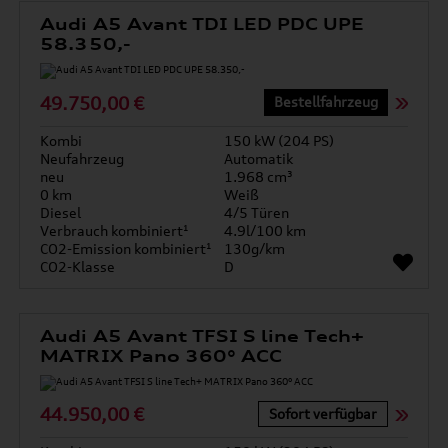
Audi A5 Avant TDI LED PDC UPE
58.350,-
49.750,00 €
Bestellfahrzeug
Kombi
150 kW (204 PS)
Neufahrzeug
Automatik
neu
1.968 cm³
0 km
Weiß
Diesel
4/5 Türen
Verbrauch kombiniert¹
4.9l/100 km
CO2-Emission kombiniert¹
130g/km
CO2-Klasse
D
Audi A5 Avant TFSI S line Tech+
MATRIX Pano 360° ACC
44.950,00 €
Sofort verfügbar