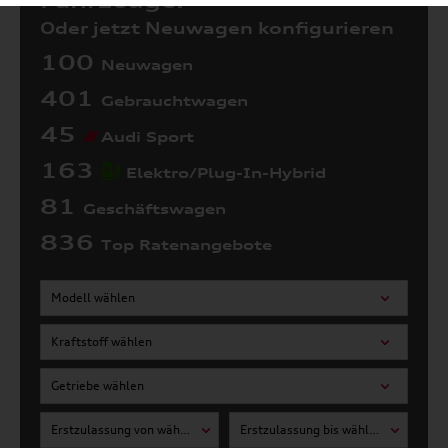
Fahrzeuge:
Oder jetzt Neuwagen konfigurieren
100
Neuwagen
401
Gebrauchtwagen
45
Audi Sport
163
Elektro/Plug-In-Hybrid
81
Geschäftswagen
836
Top Ratenangebote
Modell wählen
Kraftstoff wählen
Getriebe wählen
Erstzulassung von wählen
Erstzulassung bis wählen