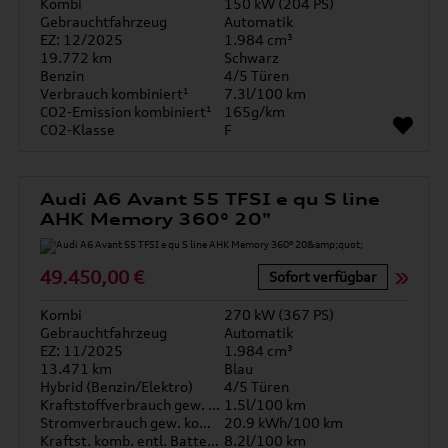
Kombi
150 kW (204 PS)
Gebrauchtfahrzeug
Automatik
EZ: 12/2025
1.984 cm³
19.772 km
Schwarz
Benzin
4/5 Türen
Verbrauch kombiniert¹
7.3l/100 km
CO2-Emission kombiniert¹
165g/km
CO2-Klasse
F
Audi A6 Avant 55 TFSI e qu S line
AHK Memory 360° 20"
49.450,00 €
Sofort verfügbar
Kombi
270 kW (367 PS)
Gebrauchtfahrzeug
Automatik
EZ: 11/2025
1.984 cm³
13.471 km
Blau
Hybrid (Benzin/Elektro)
4/5 Türen
Kraftstoffverbrauch gew. kombiniert
1.5l/100 km
Stromverbrauch gew. kombiniert
20.9 kWh/100 km
Kraftst. komb. entl. Batterie
8.2l/100 km