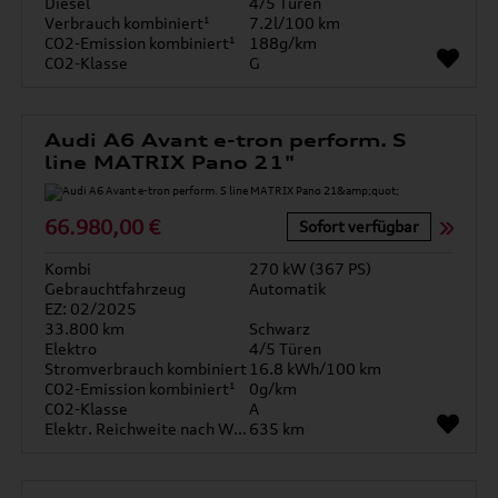
Diesel
4/5 Türen
Verbrauch kombiniert¹
7.2l/100 km
CO2-Emission kombiniert¹
188g/km
CO2-Klasse
G
Audi A6 Avant e-tron perform. S
line MATRIX Pano 21"
66.980,00 €
Sofort verfügbar
Kombi
270 kW (367 PS)
Gebrauchtfahrzeug
Automatik
EZ: 02/2025
33.800 km
Schwarz
Elektro
4/5 Türen
Stromverbrauch kombiniert
16.8 kWh/100 km
CO2-Emission kombiniert¹
0g/km
CO2-Klasse
A
Elektr. Reichweite nach WLTP*
635 km