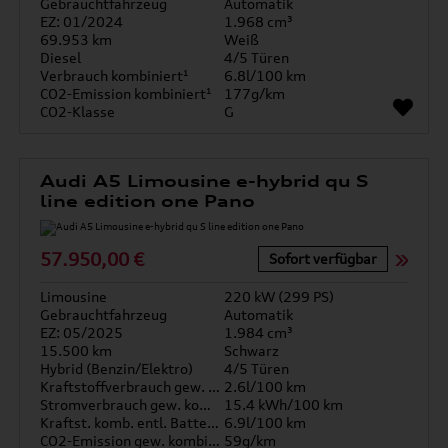
Gebrauchtfahrzeug
Automatik
EZ: 01/2024
1.968 cm³
69.953 km
Weiß
Diesel
4/5 Türen
Verbrauch kombiniert¹
6.8l/100 km
CO2-Emission kombiniert¹
177g/km
CO2-Klasse
G
Audi A5 Limousine e-hybrid qu S
line edition one Pano
57.950,00 €
Sofort verfügbar
Limousine
220 kW (299 PS)
Gebrauchtfahrzeug
Automatik
EZ: 05/2025
1.984 cm³
15.500 km
Schwarz
Hybrid (Benzin/Elektro)
4/5 Türen
Kraftstoffverbrauch gew. kombiniert
2.6l/100 km
Stromverbrauch gew. kombiniert
15.4 kWh/100 km
Kraftst. komb. entl. Batterie
6.9l/100 km
CO2-Emission gew. kombiniert
59g/km