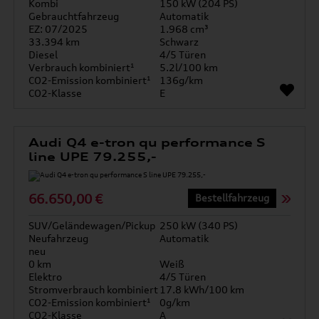
Kombi
150 kW (204 PS)
Gebrauchtfahrzeug
Automatik
EZ: 07/2025
1.968 cm³
33.394 km
Schwarz
Diesel
4/5 Türen
Verbrauch kombiniert¹
5.2l/100 km
CO2-Emission kombiniert¹
136g/km
CO2-Klasse
E
Audi Q4 e-tron qu performance S
line UPE 79.255,-
66.650,00 €
Bestellfahrzeug
SUV/Geländewagen/Pickup
250 kW (340 PS)
Neufahrzeug
Automatik
neu
0 km
Weiß
Elektro
4/5 Türen
Stromverbrauch kombiniert
17.8 kWh/100 km
CO2-Emission kombiniert¹
0g/km
CO2-Klasse
A