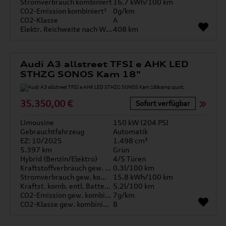
Stromverbrauch kombiniert
16.7 kWh/100 km
CO2-Emission kombiniert¹
0g/km
CO2-Klasse
A
Elektr. Reichweite nach WLTP*
408 km
Audi A3 allstreet TFSI e AHK LED
STHZG SONOS Kam 18"
35.350,00 €
Sofort verfügbar
Limousine
150 kW (204 PS)
Gebrauchtfahrzeug
Automatik
EZ: 10/2025
1.498 cm³
5.397 km
Grün
Hybrid (Benzin/Elektro)
4/5 Türen
Kraftstoffverbrauch gew. kombiniert
0.3l/100 km
Stromverbrauch gew. kombiniert
15.8 kWh/100 km
Kraftst. komb. entl. Batterie
5.2l/100 km
CO2-Emission gew. kombiniert
7g/km
CO2-Klasse gew. kombiniert
B