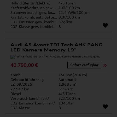
Hybrid (Benzin/Elektro)
4/5 Türen
Kraftstoffverbrauch gew. kombiniert
1.6l/100 km
Stromverbrauch gew. kombiniert
21.4 kWh/100 km
Kraftst. komb. entl. Batterie
8.3l/100 km
CO2-Emission gew. kombiniert
37g/km
CO2-Klasse gew. kombiniert
B
Audi A5 Avant TDI Tech AHK PANO
LED Kamera Memory 19"
40.790,00 €
Sofort verfügbar
Kombi
150 kW (204 PS)
Gebrauchtfahrzeug
Automatik
EZ: 09/2025
1.968 cm³
27.947 km
Schwarz
Diesel
4/5 Türen
Verbrauch kombiniert¹
5.1l/100 km
CO2-Emission kombiniert¹
134g/km
CO2-Klasse
D