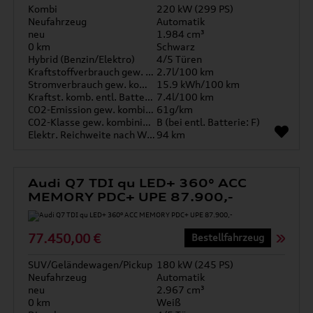
Kombi
220 kW (299 PS)
Neufahrzeug
Automatik
neu
1.984 cm³
0 km
Schwarz
Hybrid (Benzin/Elektro)
4/5 Türen
Kraftstoffverbrauch gew. kombiniert
2.7l/100 km
Stromverbrauch gew. kombiniert
15.9 kWh/100 km
Kraftst. komb. entl. Batterie
7.4l/100 km
CO2-Emission gew. kombiniert
61g/km
CO2-Klasse gew. kombiniert
B (bei entl. Batterie: F)
Elektr. Reichweite nach WLTP*
94 km
Audi Q7 TDI qu LED+ 360° ACC
MEMORY PDC+ UPE 87.900,-
77.450,00 €
Bestellfahrzeug
SUV/Geländewagen/Pickup
180 kW (245 PS)
Neufahrzeug
Automatik
neu
2.967 cm³
0 km
Weiß