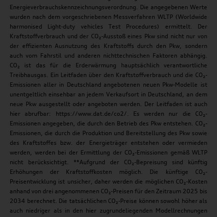
Energieverbrauchskennzeichnungsverordnung. Die angegebenen Werte
wurden nach dem vorgeschriebenen Messverfahren WLTP (Worldwide
harmonised Light-duty vehicles Test Procedures) ermittelt. Der
Kraftstoffverbrauch und der CO₂-Ausstoß eines Pkw sind nicht nur von
der effizienten Ausnutzung des Kraftstoffs durch den Pkw, sondern
auch vom Fahrstil und anderen nichttechnischen Faktoren abhängig.
CO₂ ist das für die Erderwärmung hauptsächlich verantwortliche
Treibhausgas. Ein Leitfaden über den Kraftstoffverbrauch und die CO₂-
Emissionen aller in Deutschland angebotenen neuen Pkw-Modelle ist
unentgeltlich einsehbar an jedem Verkaufsort in Deutschland, an dem
neue Pkw ausgestellt oder angeboten werden. Der Leitfaden ist auch
hier abrufbar: https://www.dat.de/co2/. Es werden nur die CO₂-
Emissionen angegeben, die durch den Betrieb des Pkw entstehen. CO₂-
Emissionen, die durch die Produktion und Bereitstellung des Pkw sowie
des Kraftstoffes bzw. der Energieträger entstehen oder vermieden
werden, werden bei der Ermittlung der CO₂-Emissionen gemäß WLTP
nicht berücksichtigt. **Aufgrund der CO₂-Bepreisung sind künftig
Erhöhungen der Kraftstoffkosten möglich. Die künftige CO₂-
Preisentwicklung ist unsicher, daher werden die möglichen CO₂-Kosten
anhand von drei angenommenen CO₂-Preisen für den Zeitraum 2025 bis
2034 berechnet. Die tatsächlichen CO₂-Preise können sowohl höher als
auch niedriger als in den hier zugrundeliegenden Modellrechnungen