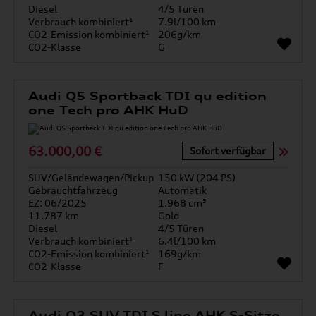
Diesel
4/5 Türen
Verbrauch kombiniert¹
7.9l/100 km
CO2-Emission kombiniert¹
206g/km
CO2-Klasse
G
Audi Q5 Sportback TDI qu edition
one Tech pro AHK HuD
63.000,00 €
Sofort verfügbar
SUV/Geländewagen/Pickup
150 kW (204 PS)
Gebrauchtfahrzeug
Automatik
EZ: 06/2025
1.968 cm³
11.787 km
Gold
Diesel
4/5 Türen
Verbrauch kombiniert¹
6.4l/100 km
CO2-Emission kombiniert¹
169g/km
CO2-Klasse
F
Audi Q3 SUV TDI S line AHK S-Sitze