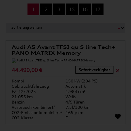
...
1
2
3
15
16
17
Audi A5 Avant TFSI qu S line Tech+
PANO MATRIX Memory
44.490,00 €
Sofort verfügbar
Kombi
150 kW (204 PS)
Gebrauchtfahrzeug
Automatik
EZ: 12/2025
1.984 cm³
21.055 km
Weiß
Benzin
4/5 Türen
Verbrauch kombiniert¹
7.3l/100 km
CO2-Emission kombiniert¹
165g/km
CO2-Klasse
F