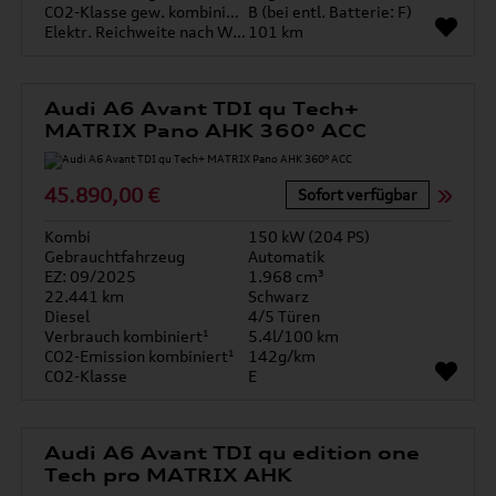
CO2-Klasse gew. kombiniert
B (bei entl. Batterie: F)
Elektr. Reichweite nach WLTP*
101 km
Audi A6 Avant TDI qu Tech+
MATRIX Pano AHK 360° ACC
45.890,00 €
Sofort verfügbar
Kombi
150 kW (204 PS)
Gebrauchtfahrzeug
Automatik
EZ: 09/2025
1.968 cm³
22.441 km
Schwarz
Diesel
4/5 Türen
Verbrauch kombiniert¹
5.4l/100 km
CO2-Emission kombiniert¹
142g/km
CO2-Klasse
E
Audi A6 Avant TDI qu edition one
Tech pro MATRIX AHK