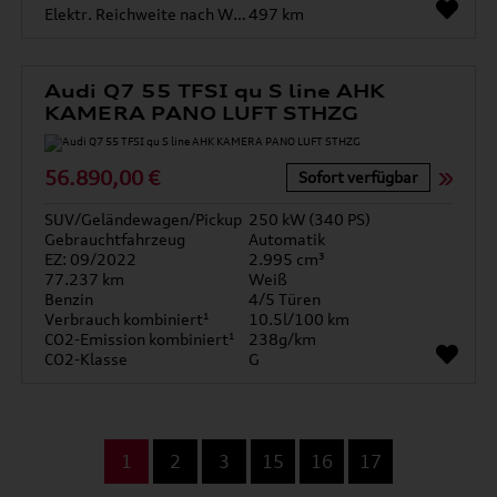
Elektr. Reichweite nach WLTP*
497 km
Audi Q7 55 TFSI qu S line AHK
KAMERA PANO LUFT STHZG
56.890,00 €
Sofort verfügbar
SUV/Geländewagen/Pickup
250 kW (340 PS)
Gebrauchtfahrzeug
Automatik
EZ: 09/2022
2.995 cm³
77.237 km
Weiß
Benzin
4/5 Türen
Verbrauch kombiniert¹
10.5l/100 km
CO2-Emission kombiniert¹
238g/km
CO2-Klasse
G
...
1
2
3
15
16
17