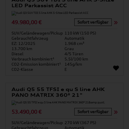
LED Parkassist ACC
49.980,00 €
Sofort verfügbar
SUV/Geländewagen/Pickup
110 kW (150 PS)
Gebrauchtfahrzeug
Automatik
EZ: 12/2025
1.968 cm³
13.700 km
Grau
Diesel
4/5 Türen
Verbrauch kombiniert¹
5.5l/100 km
CO2-Emission kombiniert¹
145g/km
CO2-Klasse
E
Audi Q5 55 TFSI e qu S line AHK
PANO MATRIX 360° 21"
53.490,00 €
Sofort verfügbar
SUV/Geländewagen/Pickup
270 kW (367 PS)
Gebrauchtfahrzeug
Automatik