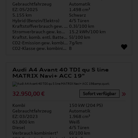
Gebrauchtfahrzeug
Automatik
EZ: 05/2025
1.498 cm³
5.155 km
Schwarz
Hybrid (Benzin/Elektro)
4/5 Türen
Kraftstoffverbrauch gew. kombiniert
0.3l/100 km
Stromverbrauch gew. kombiniert
15.2 kWh/100 km
Kraftst. komb. entl. Batterie
5l/100 km
CO2-Emission gew. kombiniert
7g/km
CO2-Klasse gew. kombiniert
B
Audi A4 Avant 40 TDI qu S line
MATRIX Navi+ ACC 19"
32.950,00 €
Sofort verfügbar
Kombi
150 kW (204 PS)
Gebrauchtfahrzeug
Automatik
EZ: 03/2023
1.968 cm³
63.800 km
Weiß
Diesel
4/5 Türen
Verbrauch kombiniert¹
6l/100 km