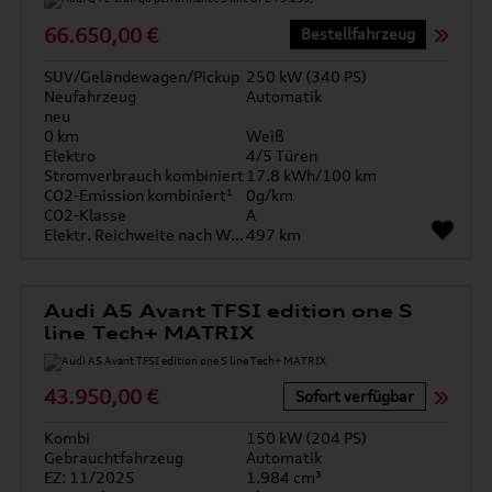
66.650,00 €
Bestellfahrzeug
SUV/Geländewagen/Pickup
250 kW (340 PS)
Neufahrzeug
Automatik
neu
0 km
Weiß
Elektro
4/5 Türen
Stromverbrauch kombiniert
17.8 kWh/100 km
CO2-Emission kombiniert¹
0g/km
CO2-Klasse
A
Elektr. Reichweite nach WLTP*
497 km
Audi A5 Avant TFSI edition one S
line Tech+ MATRIX
43.950,00 €
Sofort verfügbar
Kombi
150 kW (204 PS)
Gebrauchtfahrzeug
Automatik
EZ: 11/2025
1.984 cm³