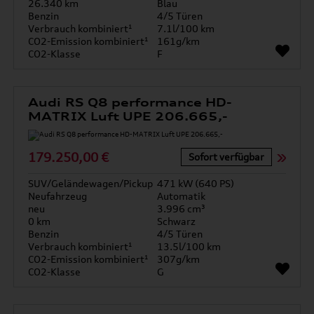
26.340 km
Blau
Benzin
4/5 Türen
Verbrauch kombiniert¹
7.1l/100 km
CO2-Emission kombiniert¹
161g/km
CO2-Klasse
F
Audi RS Q8 performance HD-
MATRIX Luft UPE 206.665,-
179.250,00 €
Sofort verfügbar
SUV/Geländewagen/Pickup
471 kW (640 PS)
Neufahrzeug
Automatik
neu
3.996 cm³
0 km
Schwarz
Benzin
4/5 Türen
Verbrauch kombiniert¹
13.5l/100 km
CO2-Emission kombiniert¹
307g/km
CO2-Klasse
G