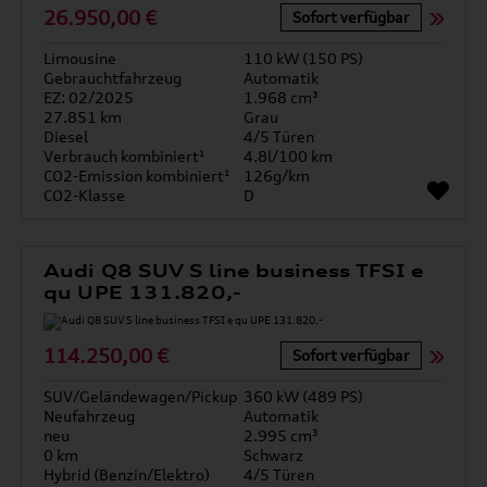
26.950,00 €
Sofort verfügbar
Limousine
110 kW (150 PS)
Gebrauchtfahrzeug
Automatik
EZ: 02/2025
1.968 cm³
27.851 km
Grau
Diesel
4/5 Türen
Verbrauch kombiniert¹
4.8l/100 km
CO2-Emission kombiniert¹
126g/km
CO2-Klasse
D
Audi Q8 SUV S line business TFSI e
qu UPE 131.820,-
114.250,00 €
Sofort verfügbar
SUV/Geländewagen/Pickup
360 kW (489 PS)
Neufahrzeug
Automatik
neu
2.995 cm³
0 km
Schwarz
Hybrid (Benzin/Elektro)
4/5 Türen