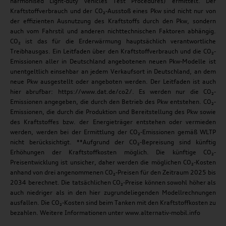
harmonised Light-duty vehicles Test Procedures) ermittelt. Der
Kraftstoffverbrauch und der CO₂-Ausstoß eines Pkw sind nicht nur von
der effizienten Ausnutzung des Kraftstoffs durch den Pkw, sondern
auch vom Fahrstil und anderen nichttechnischen Faktoren abhängig.
CO₂ ist das für die Erderwärmung hauptsächlich verantwortliche
Treibhausgas. Ein Leitfaden über den Kraftstoffverbrauch und die CO₂-
Emissionen aller in Deutschland angebotenen neuen Pkw-Modelle ist
unentgeltlich einsehbar an jedem Verkaufsort in Deutschland, an dem
neue Pkw ausgestellt oder angeboten werden. Der Leitfaden ist auch
hier abrufbar: https://www.dat.de/co2/. Es werden nur die CO₂-
Emissionen angegeben, die durch den Betrieb des Pkw entstehen. CO₂-
Emissionen, die durch die Produktion und Bereitstellung des Pkw sowie
des Kraftstoffes bzw. der Energieträger entstehen oder vermieden
werden, werden bei der Ermittlung der CO₂-Emissionen gemäß WLTP
nicht berücksichtigt. **Aufgrund der CO₂-Bepreisung sind künftig
Erhöhungen der Kraftstoffkosten möglich. Die künftige CO₂-
Preisentwicklung ist unsicher, daher werden die möglichen CO₂-Kosten
anhand von drei angenommenen CO₂-Preisen für den Zeitraum 2025 bis
2034 berechnet. Die tatsächlichen CO₂-Preise können sowohl höher als
auch niedriger als in den hier zugrundeliegenden Modellrechnungen
ausfallen. Die CO₂-Kosten sind beim Tanken mit den Kraftstoffkosten zu
bezahlen. Weitere Informationen unter www.alternativ-mobil.info