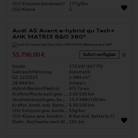
CO2-Emission kombiniert¹
177g/km
CO2-Klasse
G
Audi A5 Avant e-hybrid qu Tech+
AHK MATRIX B&O 360°
55.790,00 €
Sofort verfügbar
Kombi
270 kW (367 PS)
Gebrauchtfahrzeug
Automatik
EZ: 12/2025
1.984 cm³
28.444 km
Schwarz
Hybrid (Benzin/Elektro)
4/5 Türen
Kraftstoffverbrauch gew. kombiniert
2.6l/100 km
Stromverbrauch gew. kombiniert
15.4 kWh/100 km
Kraftst. komb. entl. Batterie
6.9l/100 km
CO2-Emission gew. kombiniert
59g/km
CO2-Klasse gew. kombiniert
B (bei entl. Batterie: F)
Elektr. Reichweite nach WLTP*
101 km