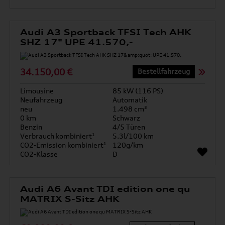
Audi A3 Sportback TFSI Tech AHK
SHZ 17" UPE 41.570,-
34.150,00 €
Bestellfahrzeug
Limousine
85 kW (116 PS)
Neufahrzeug
Automatik
neu
1.498 cm³
0 km
Schwarz
Benzin
4/5 Türen
Verbrauch kombiniert¹
5.3l/100 km
CO2-Emission kombiniert¹
120g/km
CO2-Klasse
D
Audi A6 Avant TDI edition one qu
MATRIX S-Sitz AHK