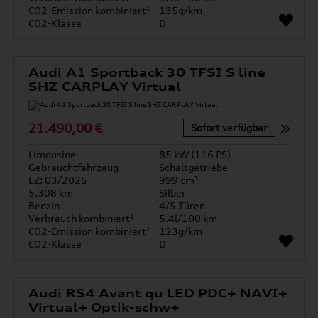
CO2-Emission kombiniert¹
135g/km
CO2-Klasse
D
Audi A1 Sportback 30 TFSI S line
SHZ CARPLAY Virtual
21.490,00 €
Sofort verfügbar
Limousine
85 kW (116 PS)
Gebrauchtfahrzeug
Schaltgetriebe
EZ: 03/2025
999 cm³
5.308 km
Silber
Benzin
4/5 Türen
Verbrauch kombiniert¹
5.4l/100 km
CO2-Emission kombiniert¹
123g/km
CO2-Klasse
D
Audi RS4 Avant qu LED PDC+ NAVI+
Virtual+ Optik-schw+