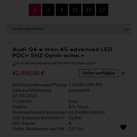
...
1
2
3
15
16
17
Audi Q4 e-tron 45 advanced LED
PDC+ SHZ Optik-schw.+
42.950,00 €
Sofort verfügbar
SUV/Geländewagen/Pickup
210 kW (286 PS)
Gebrauchtfahrzeug
Automatik
EZ: 09/2025
7.160 km
Grau
Elektro
4/5 Türen
Stromverbrauch kombiniert
16.8 kWh/100 km
CO2-Emission kombiniert¹
0g/km
CO2-Klasse
A
Elektr. Reichweite nach WLTP*
527 km