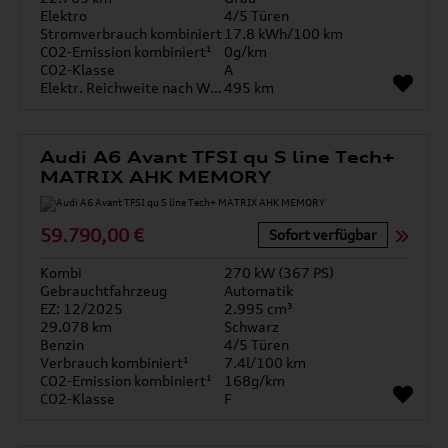
Elektro
4/5 Türen
Stromverbrauch kombiniert
17.8 kWh/100 km
CO2-Emission kombiniert¹
0g/km
CO2-Klasse
A
Elektr. Reichweite nach WLTP*
495 km
Audi A6 Avant TFSI qu S line Tech+
MATRIX AHK MEMORY
59.790,00 €
Sofort verfügbar
Kombi
270 kW (367 PS)
Gebrauchtfahrzeug
Automatik
EZ: 12/2025
2.995 cm³
29.078 km
Schwarz
Benzin
4/5 Türen
Verbrauch kombiniert¹
7.4l/100 km
CO2-Emission kombiniert¹
168g/km
CO2-Klasse
F