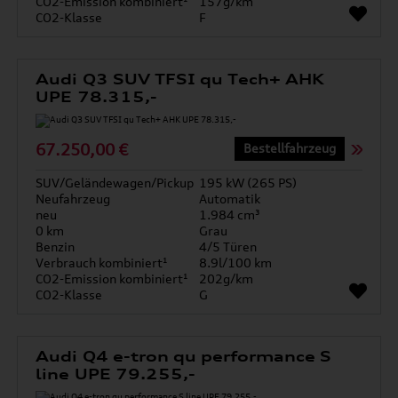
CO2-Emission kombiniert¹
157g/km
CO2-Klasse
F
Audi Q3 SUV TFSI qu Tech+ AHK
UPE 78.315,-
67.250,00 €
Bestellfahrzeug
SUV/Geländewagen/Pickup
195 kW (265 PS)
Neufahrzeug
Automatik
neu
1.984 cm³
0 km
Grau
Benzin
4/5 Türen
Verbrauch kombiniert¹
8.9l/100 km
CO2-Emission kombiniert¹
202g/km
CO2-Klasse
G
Audi Q4 e-tron qu performance S
line UPE 79.255,-