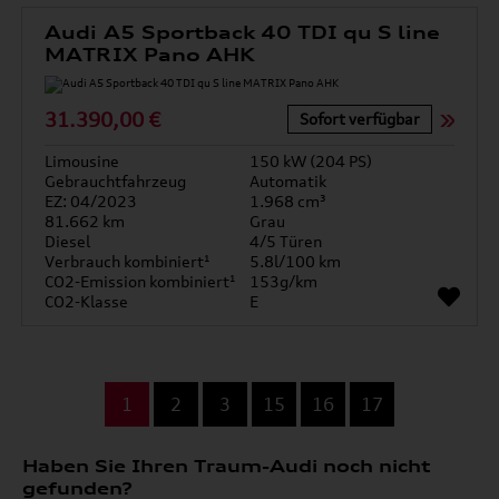
Audi A5 Sportback 40 TDI qu S line
MATRIX Pano AHK
31.390,00 €
Sofort verfügbar
Limousine
150 kW (204 PS)
Gebrauchtfahrzeug
Automatik
EZ: 04/2023
1.968 cm³
81.662 km
Grau
Diesel
4/5 Türen
Verbrauch kombiniert¹
5.8l/100 km
CO2-Emission kombiniert¹
153g/km
CO2-Klasse
E
...
1
2
3
15
16
17
Haben Sie Ihren Traum-Audi noch nicht
gefunden?