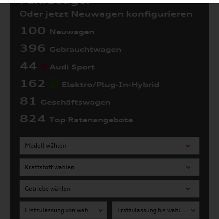
Fahrzeuge:
Oder jetzt Neuwagen konfigurieren
100
Neuwagen
396
Gebrauchtwagen
44
Audi Sport
162
Elektro/Plug-In-Hybrid
81
Geschäftswagen
824
Top Ratenangebote
Modell wählen
Kraftstoff wählen
Getriebe wählen
Erstzulassung von wählen
Erstzulassung bis wählen