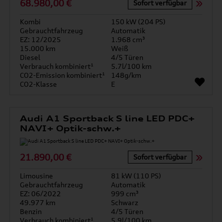
68.980,00 €
Sofort verfügbar
Kombi
150 kW (204 PS)
Gebrauchtfahrzeug
Automatik
EZ: 12/2025
1.968 cm³
15.000 km
Weiß
Diesel
4/5 Türen
Verbrauch kombiniert¹
5.7l/100 km
CO2-Emission kombiniert¹
148g/km
CO2-Klasse
E
Audi A1 Sportback S line LED PDC+
NAVI+ Optik-schw.+
21.890,00 €
Sofort verfügbar
Limousine
81 kW (110 PS)
Gebrauchtfahrzeug
Automatik
EZ: 06/2022
999 cm³
49.977 km
Schwarz
Benzin
4/5 Türen
Verbrauch kombiniert¹
5.9l/100 km