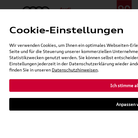
Cookie-Einstellungen
Menü
Telefon:
+49 (0)841 / 49 140
Wir verwenden Cookies, um Ihnen ein optimales Webseiten-Erlebn
24h-Pannenhilfe:
+49 (0)171 / 870 72 87
Seite und für die Steuerung unserer kommerziellen Unternehmen
Gerade geöffnet
Statistikzwecken genutzt werden. Sie können selbst entscheiden
Verkauf:
Mo. - Fr. 08:00 - 19:00 Uhr Sa. 09:00 - 13:00 Uhr
Einstellungen jederzeit in der Datenschutzerklärung wieder ände
Service:
Mo. - Fr. 06:00 - 20:00 Uhr Sa. 08:00 - 13:00 Uhr
finden Sie in unseren
Datenschutzhinweisen
.
Ich stimme al
Zurück zur Startseite
Parkhaus
Anpassen v
Sofort verfügbare