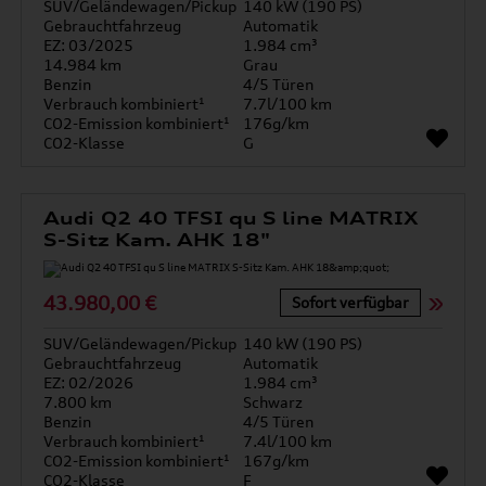
SUV/Geländewagen/Pickup
140 kW (190 PS)
Gebrauchtfahrzeug
Automatik
EZ: 03/2025
1.984 cm³
14.984 km
Grau
Benzin
4/5 Türen
Verbrauch kombiniert¹
7.7l/100 km
CO2-Emission kombiniert¹
176g/km
CO2-Klasse
G
Audi Q2 40 TFSI qu S line MATRIX
S-Sitz Kam. AHK 18"
43.980,00 €
Sofort verfügbar
SUV/Geländewagen/Pickup
140 kW (190 PS)
Gebrauchtfahrzeug
Automatik
EZ: 02/2026
1.984 cm³
7.800 km
Schwarz
Benzin
4/5 Türen
Verbrauch kombiniert¹
7.4l/100 km
CO2-Emission kombiniert¹
167g/km
CO2-Klasse
F