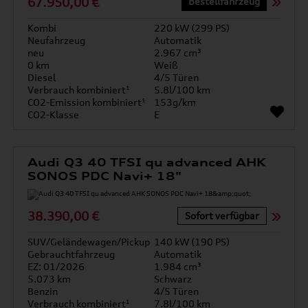
67.950,00 €
Bestellfahrzeug
Kombi
220 kW (299 PS)
Neufahrzeug
Automatik
neu
2.967 cm³
0 km
Weiß
Diesel
4/5 Türen
Verbrauch kombiniert¹
5.8l/100 km
CO2-Emission kombiniert¹
153g/km
CO2-Klasse
E
Audi Q3 40 TFSI qu advanced AHK
SONOS PDC Navi+ 18"
38.390,00 €
Sofort verfügbar
SUV/Geländewagen/Pickup
140 kW (190 PS)
Gebrauchtfahrzeug
Automatik
EZ: 01/2026
1.984 cm³
5.073 km
Schwarz
Benzin
4/5 Türen
Verbrauch kombiniert¹
7.8l/100 km