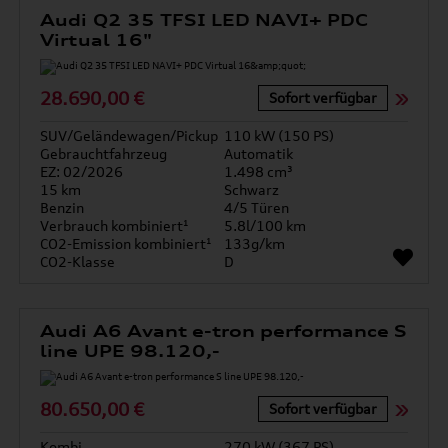
Audi Q2 35 TFSI LED NAVI+ PDC
Virtual 16"
28.690,00 €
Sofort verfügbar
SUV/Geländewagen/Pickup
110 kW (150 PS)
Gebrauchtfahrzeug
Automatik
EZ: 02/2026
1.498 cm³
15 km
Schwarz
Benzin
4/5 Türen
Verbrauch kombiniert¹
5.8l/100 km
CO2-Emission kombiniert¹
133g/km
CO2-Klasse
D
Audi A6 Avant e-tron performance S
line UPE 98.120,-
80.650,00 €
Sofort verfügbar
Kombi
270 kW (367 PS)