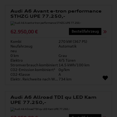
Audi A6 Avant e-tron performance
STHZG UPE 77.250,-
62.950,00 €
Bestellfahrzeug
Kombi
270 kW (367 PS)
Neufahrzeug
Automatik
neu
0 km
Grau
Elektro
4/5 Türen
Stromverbrauch kombiniert
14.5 kWh/100 km
CO2-Emission kombiniert¹
0g/km
CO2-Klasse
A
Elektr. Reichweite nach WLTP*
734 km
Audi A6 Allroad TDI qu LED Kam
UPE 77.250,-