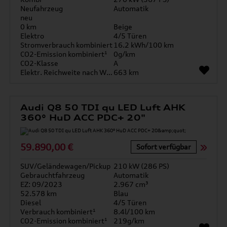
Neufahrzeug
Automatik
neu
0 km
Beige
Elektro
4/5 Türen
Stromverbrauch kombiniert
16.2 kWh/100 km
CO2-Emission kombiniert¹
0g/km
CO2-Klasse
A
Elektr. Reichweite nach WLTP*
663 km
Audi Q8 50 TDI qu LED Luft AHK
360° HuD ACC PDC+ 20"
59.890,00 €
Sofort verfügbar
SUV/Geländewagen/Pickup
210 kW (286 PS)
Gebrauchtfahrzeug
Automatik
EZ: 09/2023
2.967 cm³
52.578 km
Blau
Diesel
4/5 Türen
Verbrauch kombiniert¹
8.4l/100 km
CO2-Emission kombiniert¹
219g/km