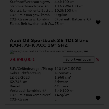
Kraftstoffverbrauch gew. kombiniert
4.4l/100 km
Stromverbrauch gew. kombiniert
19.6 kWh/100 km
Kraftst. komb. entl. Batterie
10.3l/100 km
CO2-Emission gew. kombiniert
99g/km
CO2-Klasse gew. kombiniert
C (bei entl. Batterie: G)
Elektr. Reichweite nach WLTP*
75 km
Audi Q3 Sportback 35 TDI S line
KAM. AHK ACC 19" SHZ
28.890,00 €
Sofort verfügbar
SUV/Geländewagen/Pickup
110 kW (150 PS)
Gebrauchtfahrzeug
Automatik
EZ: 02/2023
1.968 cm³
62.743 km
Schwarz
Diesel
4/5 Türen
Verbrauch kombiniert¹
5.4l/100 km
CO2-Emission kombiniert¹
142g/km
CO2-Klasse
E