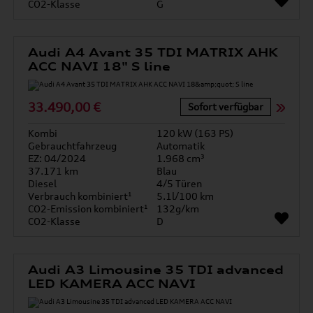
CO2-Klasse
G
Audi A4 Avant 35 TDI MATRIX AHK
ACC NAVI 18" S line
33.490,00 €
Sofort verfügbar
Kombi
120 kW (163 PS)
Gebrauchtfahrzeug
Automatik
EZ: 04/2024
1.968 cm³
37.171 km
Blau
Diesel
4/5 Türen
Verbrauch kombiniert¹
5.1l/100 km
CO2-Emission kombiniert¹
132g/km
CO2-Klasse
D
Audi A3 Limousine 35 TDI advanced
LED KAMERA ACC NAVI