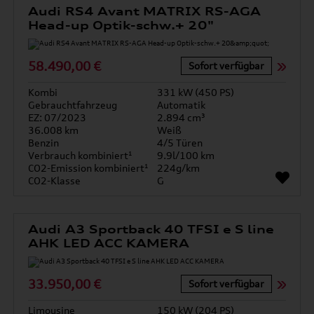
Audi RS4 Avant MATRIX RS-AGA
Head-up Optik-schw.+ 20"
58.490,00 €
Sofort verfügbar
Kombi
331 kW (450 PS)
Gebrauchtfahrzeug
Automatik
EZ: 07/2023
2.894 cm³
36.008 km
Weiß
Benzin
4/5 Türen
Verbrauch kombiniert¹
9.9l/100 km
CO2-Emission kombiniert¹
224g/km
CO2-Klasse
G
Audi A3 Sportback 40 TFSI e S line
AHK LED ACC KAMERA
33.950,00 €
Sofort verfügbar
Limousine
150 kW (204 PS)