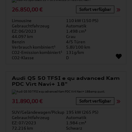
26.850,00 €
Sofort verfügbar
Limousine
110 kW (150 PS)
Gebrauchtfahrzeug
Automatik
EZ: 06/2023
1.498 cm³
44.097 km
Grau
Benzin
4/5 Türen
Verbrauch kombiniert¹
5.8l/100 km
CO2-Emission kombiniert¹
131g/km
CO2-Klasse
D
Audi Q5 50 TFSI e qu advanced Kam
PDC Virt Navi+ 18"
31.890,00 €
Sofort verfügbar
SUV/Geländewagen/Pickup
195 kW (265 PS)
Gebrauchtfahrzeug
Automatik
EZ: 07/2023
1.984 cm³
72.216 km
Schwarz