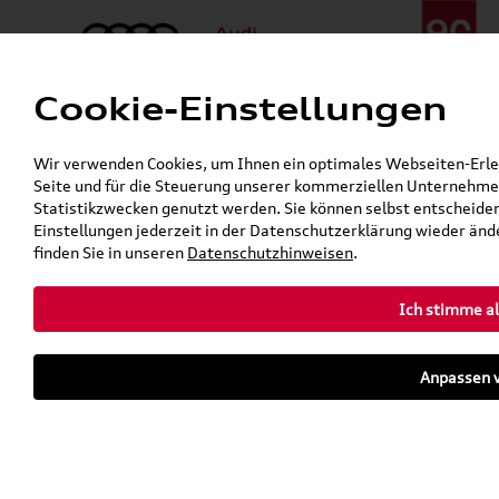
Cookie-Einstellungen
Menü
Telefon:
+49 (0)841 / 49 140
Wir verwenden Cookies, um Ihnen ein optimales Webseiten-Erlebn
24h-Pannenhilfe:
+49 (0)171 / 870 72 87
Seite und für die Steuerung unserer kommerziellen Unternehmen
Öffnet in 7 Stunden, 56 Minuten
Statistikzwecken genutzt werden. Sie können selbst entscheiden
Verkauf:
Mo. - Fr. 08:00 - 19:00 Uhr Sa. 09:00 - 13:00 Uhr
Einstellungen jederzeit in der Datenschutzerklärung wieder ände
Service:
Mo. - Fr. 06:00 - 20:00 Uhr Sa. 08:00 - 13:00 Uhr
finden Sie in unseren
Datenschutzhinweisen
.
Ich stimme al
Zurück zur Startseite
Parkhaus
Anpassen v
Sofort verfügbare