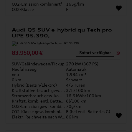
CO2-Emission kombiniert¹
165g/km
CO2-Klasse
F
Audi Q5 SUV e-hybrid qu Tech pro
UPE 95.390,-
83.950,00 €
Sofort verfügbar
SUV/Geländewagen/Pickup
270 kW (367 PS)
Neufahrzeug
Automatik
neu
1.984 cm³
0 km
Schwarz
Hybrid (Benzin/Elektro)
4/5 Türen
Kraftstoffverbrauch gew. kombiniert
3.1l/100 km
Stromverbrauch gew. kombiniert
16.6 kWh/100 km
Kraftst. komb. entl. Batterie
8l/100 km
CO2-Emission gew. kombiniert
70g/km
CO2-Klasse gew. kombiniert
B (bei entl. Batterie: G)
Elektr. Reichweite nach WLTP*
86 km