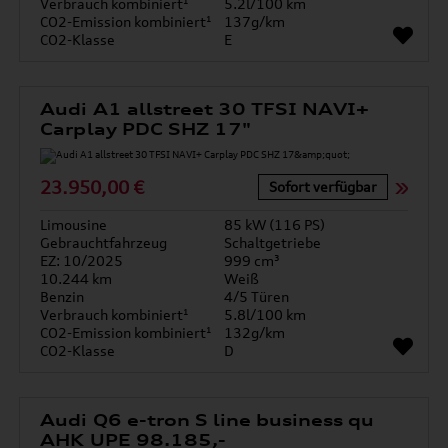
Verbrauch kombiniert¹
5.2l/100 km
CO2-Emission kombiniert¹
137g/km
CO2-Klasse
E
Audi A1 allstreet 30 TFSI NAVI+
Carplay PDC SHZ 17"
23.950,00 €
Sofort verfügbar
Limousine
85 kW (116 PS)
Gebrauchtfahrzeug
Schaltgetriebe
EZ: 10/2025
999 cm³
10.244 km
Weiß
Benzin
4/5 Türen
Verbrauch kombiniert¹
5.8l/100 km
CO2-Emission kombiniert¹
132g/km
CO2-Klasse
D
Audi Q6 e-tron S line business qu
AHK UPE 98.185,-