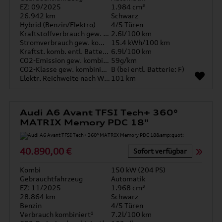
EZ: 09/2025
1.984 cm³
26.942 km
Schwarz
Hybrid (Benzin/Elektro)
4/5 Türen
Kraftstoffverbrauch gew. kombiniert
2.6l/100 km
Stromverbrauch gew. kombiniert
15.4 kWh/100 km
Kraftst. komb. entl. Batterie
6.9l/100 km
CO2-Emission gew. kombiniert
59g/km
CO2-Klasse gew. kombiniert
B (bei entl. Batterie: F)
Elektr. Reichweite nach WLTP*
101 km
Audi A6 Avant TFSI Tech+ 360°
MATRIX Memory PDC 18"
40.890,00 €
Sofort verfügbar
Kombi
150 kW (204 PS)
Gebrauchtfahrzeug
Automatik
EZ: 11/2025
1.968 cm³
28.864 km
Schwarz
Benzin
4/5 Türen
Verbrauch kombiniert¹
7.2l/100 km