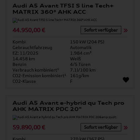
Audi A5 Avant TFSI S line Tech+
MATRIX 360° AHK ACC
44.950,00 €
Sofort verfügbar
Kombi
150 kW (204 PS)
Gebrauchtfahrzeug
Automatik
EZ: 11/2025
1.984 cm³
14.458 km
Weiß
Benzin
4/5 Türen
Verbrauch kombiniert¹
7.1l/100 km
CO2-Emission kombiniert¹
161g/km
CO2-Klasse
F
Audi A5 Avant e-hybrid qu Tech pro
AHK MATRIX PDC 20"
59.890,00 €
Sofort verfügbar
Kombi
270 kW (367 PS)