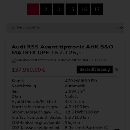
...
1
2
3
15
16
17
Audi RS5 Avant tiptronic AHK B&O
MATRIX UPE 157.125,-
137.950,00 €
Bestellfahrzeug
Kombi
470 kW (639 PS)
Neufahrzeug
Automatik
neu
2.894 cm³
0 km
Violett
Hybrid (Benzin/Elektro)
4/5 Türen
Kraftstoffverbrauch gew. kombiniert
4.2l/100 km
Stromverbrauch gew. kombiniert
18.3 kWh/100 km
Kraftst. komb. entl. Batterie
9.9l/100 km
CO2-Emission gew. kombiniert
95g/km
CO2-Klasse gew. kombiniert
B (bei entl. Batterie: G)