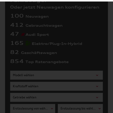
Fahrzeuge:
Oder jetzt Neuwagen konfigurieren
100
Neuwagen
412
Gebrauchtwagen
47
Audi Sport
165
Elektro/Plug-In-Hybrid
82
Geschäftswagen
854
Top Ratenangebote
Modell wählen
Kraftstoff wählen
Getriebe wählen
Erstzulassung von wählen
Erstzulassung bis wählen