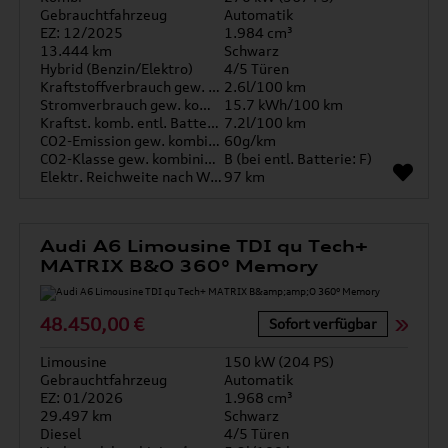
Gebrauchtfahrzeug
Automatik
EZ: 12/2025
1.984 cm³
13.444 km
Schwarz
Hybrid (Benzin/Elektro)
4/5 Türen
Kraftstoffverbrauch gew. kombiniert
2.6l/100 km
Stromverbrauch gew. kombiniert
15.7 kWh/100 km
Kraftst. komb. entl. Batterie
7.2l/100 km
CO2-Emission gew. kombiniert
60g/km
CO2-Klasse gew. kombiniert
B (bei entl. Batterie: F)
Elektr. Reichweite nach WLTP*
97 km
Audi A6 Limousine TDI qu Tech+
MATRIX B&O 360° Memory
48.450,00 €
Sofort verfügbar
Limousine
150 kW (204 PS)
Gebrauchtfahrzeug
Automatik
EZ: 01/2026
1.968 cm³
29.497 km
Schwarz
Diesel
4/5 Türen