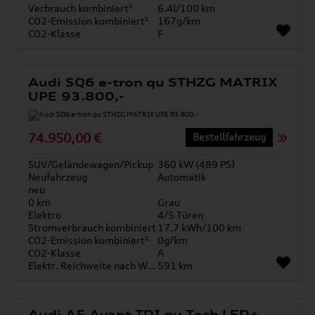
Verbrauch kombiniert¹
6.4l/100 km
CO2-Emission kombiniert¹
167g/km
CO2-Klasse
F
Audi SQ6 e-tron qu STHZG MATRIX
UPE 93.800,-
74.950,00 €
Bestellfahrzeug
SUV/Geländewagen/Pickup
360 kW (489 PS)
Neufahrzeug
Automatik
neu
0 km
Grau
Elektro
4/5 Türen
Stromverbrauch kombiniert
17.7 kWh/100 km
CO2-Emission kombiniert¹
0g/km
CO2-Klasse
A
Elektr. Reichweite nach WLTP*
591 km
Audi A5 Avant TDI qu Tech LED+