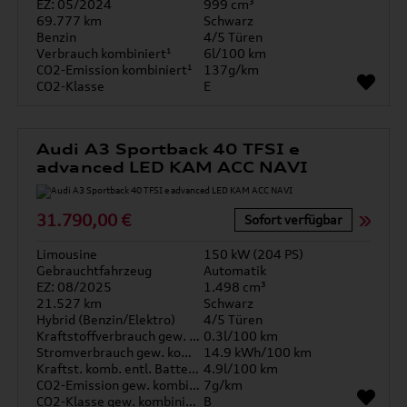
EZ: 05/2024
999 cm³
69.777 km
Schwarz
Benzin
4/5 Türen
Verbrauch kombiniert¹
6l/100 km
CO2-Emission kombiniert¹
137g/km
CO2-Klasse
E
Audi A3 Sportback 40 TFSI e
advanced LED KAM ACC NAVI
31.790,00 €
Sofort verfügbar
Limousine
150 kW (204 PS)
Gebrauchtfahrzeug
Automatik
EZ: 08/2025
1.498 cm³
21.527 km
Schwarz
Hybrid (Benzin/Elektro)
4/5 Türen
Kraftstoffverbrauch gew. kombiniert
0.3l/100 km
Stromverbrauch gew. kombiniert
14.9 kWh/100 km
Kraftst. komb. entl. Batterie
4.9l/100 km
CO2-Emission gew. kombiniert
7g/km
CO2-Klasse gew. kombiniert
B