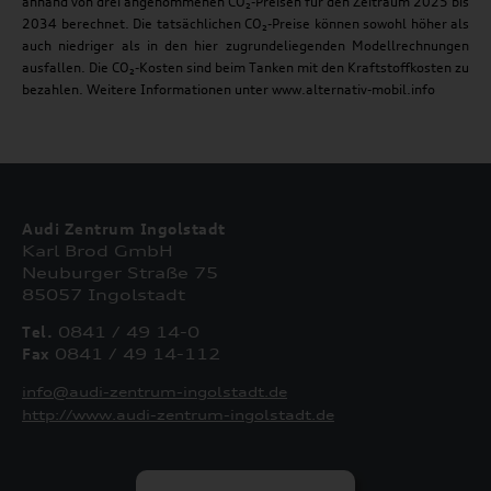
anhand von drei angenommenen CO₂-Preisen für den Zeitraum 2025 bis
2034 berechnet. Die tatsächlichen CO₂-Preise können sowohl höher als
auch niedriger als in den hier zugrundeliegenden Modellrechnungen
ausfallen. Die CO₂-Kosten sind beim Tanken mit den Kraftstoffkosten zu
bezahlen. Weitere Informationen unter www.alternativ-mobil.info
Audi Zentrum Ingolstadt
Karl Brod GmbH
Neuburger Straße 75
85057 Ingolstadt
Tel.
0841 / 49 14-0
Fax
0841 / 49 14-112
info@audi-zentrum-ingolstadt.de
http://www.audi-zentrum-ingolstadt.de