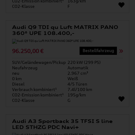
CO2-Emission kombiniert¹
163g/km
CO2-Klasse
F
Audi Q9 TDI qu Luft MATRIX PANO
360° UPE 108.400,-
96.250,00 €
Bestellfahrzeug
SUV/Geländewagen/Pickup
220 kW (299 PS)
Neufahrzeug
Automatik
neu
2.967 cm³
0 km
Weiß
Diesel
4/5 Türen
Verbrauch kombiniert¹
7.4l/100 km
CO2-Emission kombiniert¹
195g/km
CO2-Klasse
G
Audi A3 Sportback 35 TFSI S line
LED STHZG PDC Navi+