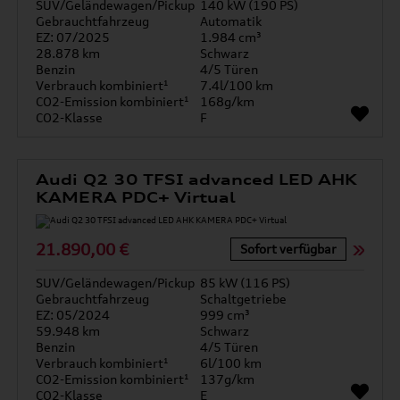
SUV/Geländewagen/Pickup
140 kW (190 PS)
Gebrauchtfahrzeug
Automatik
EZ: 07/2025
1.984 cm³
28.878 km
Schwarz
Benzin
4/5 Türen
Verbrauch kombiniert¹
7.4l/100 km
CO2-Emission kombiniert¹
168g/km
CO2-Klasse
F
Audi Q2 30 TFSI advanced LED AHK
KAMERA PDC+ Virtual
21.890,00 €
Sofort verfügbar
SUV/Geländewagen/Pickup
85 kW (116 PS)
Gebrauchtfahrzeug
Schaltgetriebe
EZ: 05/2024
999 cm³
59.948 km
Schwarz
Benzin
4/5 Türen
Verbrauch kombiniert¹
6l/100 km
CO2-Emission kombiniert¹
137g/km
CO2-Klasse
E