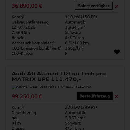
36.890,00 €
Sofort verfügbar
Kombi
110 kW (150 PS)
Gebrauchtfahrzeug
Automatik
EZ: 07/2025
1.984 cm³
7.569 km
Schwarz
Benzin
4/5 Türen
Verbrauch kombiniert¹
6.9l/100 km
CO2-Emission kombiniert¹
156g/km
CO2-Klasse
F
Audi A6 Allroad TDI qu Tech pro
MATRIX UPE 111.470,-
99.250,00 €
Bestellfahrzeug
Kombi
220 kW (299 PS)
Neufahrzeug
Automatik
neu
2.967 cm³
0 km
Schwarz
Diesel
4/5 Türen