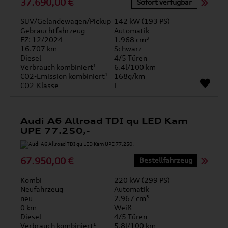
37.690,00 €
Sofort verfügbar
SUV/Geländewagen/Pickup
142 kW (193 PS)
Gebrauchtfahrzeug
Automatik
EZ: 12/2024
1.968 cm³
16.707 km
Schwarz
Diesel
4/5 Türen
Verbrauch kombiniert¹
6.4l/100 km
CO2-Emission kombiniert¹
168g/km
CO2-Klasse
F
Audi A6 Allroad TDI qu LED Kam
UPE 77.250,-
67.950,00 €
Bestellfahrzeug
Kombi
220 kW (299 PS)
Neufahrzeug
Automatik
neu
2.967 cm³
0 km
Weiß
Diesel
4/5 Türen
Verbrauch kombiniert¹
5.8l/100 km