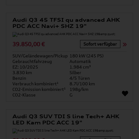
Audi Q3 45 TFSI qu advanced AHK
PDC ACC Navi+ SHZ 19"
39.850,00 €
Sofort verfügbar
SUV/Geländewagen/Pickup
180 kW (245 PS)
Gebrauchtfahrzeug
Automatik
EZ: 10/2025
1.984 cm³
3.830 km
Silber
Benzin
4/5 Türen
Verbrauch kombiniert¹
8.7l/100 km
CO2-Emission kombiniert¹
198g/km
CO2-Klasse
G
Audi Q3 SUV TDI S line Tech+ AHK
LED Kam PDC ACC 19"