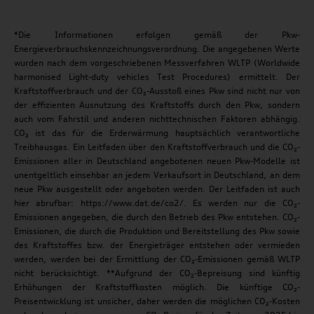
*Die Informationen erfolgen gemäß der Pkw-
Energieverbrauchskennzeichnungsverordnung. Die angegebenen Werte
wurden nach dem vorgeschriebenen Messverfahren WLTP (Worldwide
harmonised Light-duty vehicles Test Procedures) ermittelt. Der
Kraftstoffverbrauch und der CO₂-Ausstoß eines Pkw sind nicht nur von
der effizienten Ausnutzung des Kraftstoffs durch den Pkw, sondern
auch vom Fahrstil und anderen nichttechnischen Faktoren abhängig.
CO₂ ist das für die Erderwärmung hauptsächlich verantwortliche
Treibhausgas. Ein Leitfaden über den Kraftstoffverbrauch und die CO₂-
Emissionen aller in Deutschland angebotenen neuen Pkw-Modelle ist
unentgeltlich einsehbar an jedem Verkaufsort in Deutschland, an dem
neue Pkw ausgestellt oder angeboten werden. Der Leitfaden ist auch
hier abrufbar: https://www.dat.de/co2/. Es werden nur die CO₂-
Emissionen angegeben, die durch den Betrieb des Pkw entstehen. CO₂-
Emissionen, die durch die Produktion und Bereitstellung des Pkw sowie
des Kraftstoffes bzw. der Energieträger entstehen oder vermieden
werden, werden bei der Ermittlung der CO₂-Emissionen gemäß WLTP
nicht berücksichtigt. **Aufgrund der CO₂-Bepreisung sind künftig
Erhöhungen der Kraftstoffkosten möglich. Die künftige CO₂-
Preisentwicklung ist unsicher, daher werden die möglichen CO₂-Kosten