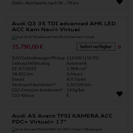
Elektr. Reichweite nach WLTP*
79 km
Audi Q3 35 TDI advanced AHK LED
ACC Kam Navi+ Virtual
35.790,00 €
Sofort verfügbar
SUV/Geländewagen/Pickup
110 kW (150 PS)
Gebrauchtfahrzeug
Automatik
EZ: 07/2025
1.968 cm³
38.602 km
Schwarz
Diesel
4/5 Türen
Verbrauch kombiniert¹
5.5l/100 km
CO2-Emission kombiniert¹
143g/km
CO2-Klasse
E
Audi A5 Avant TFSI KAMERA ACC
PDC+ Virtual+ 17"