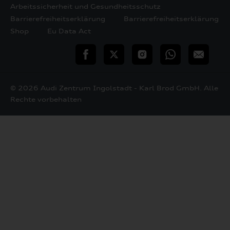
Arbeitssicherheit und Gesundheitsschutz
Barrierefreiheitserklärung
Barrierefreiheitserklärung
Shop
Eu Data Act
teilen
Twitter
Instagram
WhatsApp
E-
Mail
© 2026 Audi Zentrum Ingolstadt - Karl Brod GmbH. Alle
Rechte vorbehalten