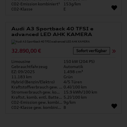
CO2-Emission kombiniert¹
153g/km
CO2-Klasse
E
Audi A3 Sportback 40 TFSI e
advanced LED AHK KAMERA
32.890,00 €
Sofort verfügbar
Limousine
150 kW (204 PS)
Gebrauchtfahrzeug
Automatik
EZ: 09/2025
1.498 cm³
11.183 km
Grün
Hybrid (Benzin/Elektro)
4/5 Türen
Kraftstoffverbrauch gew. kombiniert
0.4l/100 km
Stromverbrauch gew. kombiniert
15.9 kWh/100 km
Kraftst. komb. entl. Batterie
5.2l/100 km
CO2-Emission gew. kombiniert
9g/km
CO2-Klasse gew. kombiniert
B