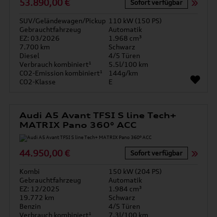
53.890,00 €
Sofort verfügbar
SUV/Geländewagen/Pickup
110 kW (150 PS)
Gebrauchtfahrzeug
Automatik
EZ: 03/2026
1.968 cm³
7.700 km
Schwarz
Diesel
4/5 Türen
Verbrauch kombiniert¹
5.5l/100 km
CO2-Emission kombiniert¹
144g/km
CO2-Klasse
E
Audi A5 Avant TFSI S line Tech+
MATRIX Pano 360° ACC
44.950,00 €
Sofort verfügbar
Kombi
150 kW (204 PS)
Gebrauchtfahrzeug
Automatik
EZ: 12/2025
1.984 cm³
19.772 km
Schwarz
Benzin
4/5 Türen
Verbrauch kombiniert¹
7.3l/100 km