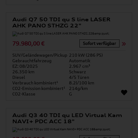
Audi Q7 50 TDI qu S line LASER
AHK PANO STHZG 22"
79.980,00 €
Sofort verfügbar
SUV/Geländewagen/Pickup
210 kW (286 PS)
Gebrauchtfahrzeug
Automatik
EZ: 08/2025
2.967 cm³
26.350 km
Schwarz
Diesel
4/5 Türen
Verbrauch kombiniert¹
8.2l/100 km
CO2-Emission kombiniert¹
214g/km
CO2-Klasse
G
Audi Q3 40 TDI qu LED Virtual Kam
NAVI+ PDC ACC 18"