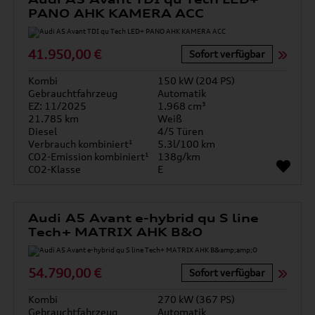
PANO AHK KAMERA ACC
41.950,00 €
Sofort verfügbar
Kombi
150 kW (204 PS)
Gebrauchtfahrzeug
Automatik
EZ: 11/2025
1.968 cm³
21.785 km
Weiß
Diesel
4/5 Türen
Verbrauch kombiniert¹
5.3l/100 km
CO2-Emission kombiniert¹
138g/km
CO2-Klasse
E
Audi A5 Avant e-hybrid qu S line
Tech+ MATRIX AHK B&O
54.790,00 €
Sofort verfügbar
Kombi
270 kW (367 PS)
Gebrauchtfahrzeug
Automatik