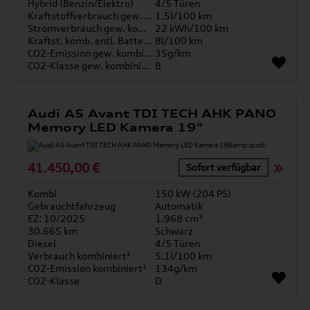
Hybrid (Benzin/Elektro)
4/5 Türen
Kraftstoffverbrauch gew. kombiniert
1.5l/100 km
Stromverbrauch gew. kombiniert
22 kWh/100 km
Kraftst. komb. entl. Batterie
8l/100 km
CO2-Emission gew. kombiniert
35g/km
CO2-Klasse gew. kombiniert
B
Audi A5 Avant TDI TECH AHK PANO
Memory LED Kamera 19"
41.450,00 €
Sofort verfügbar
Kombi
150 kW (204 PS)
Gebrauchtfahrzeug
Automatik
EZ: 10/2025
1.968 cm³
30.665 km
Schwarz
Diesel
4/5 Türen
Verbrauch kombiniert¹
5.1l/100 km
CO2-Emission kombiniert¹
134g/km
CO2-Klasse
D