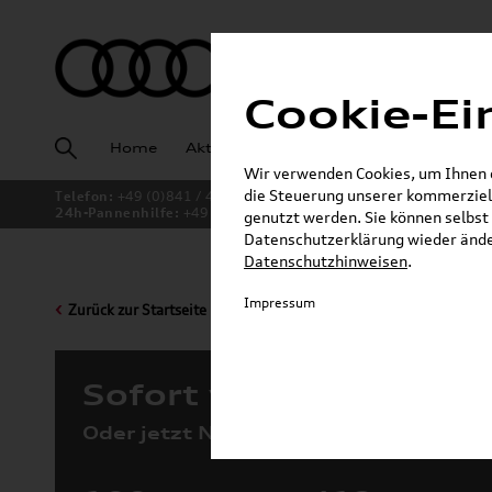
Cookie-Ei
Home
Aktuelles
Fahrzeugankauf
Angeb
Wir verwenden Cookies, um Ihnen ei
die Steuerung unserer kommerziell
Telefon:
+49 (0)841 / 49 140
24h-Pannenhilfe:
+49 (0)171 / 870 72 87
genutzt werden. Sie können selbst 
Datenschutzerklärung wieder änder
Datenschutzhinweisen
.
Impressum
Zurück zur Startseite
Sofort verfügbare Fah
Oder jetzt Neuwagen konfigurieren