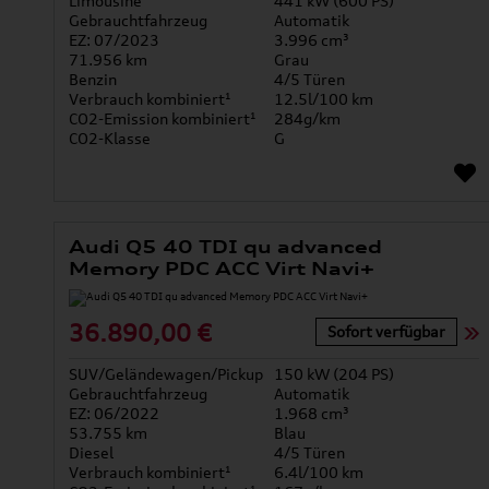
Limousine
441 kW (600 PS)
Gebrauchtfahrzeug
Automatik
EZ: 07/2023
3.996 cm³
71.956 km
Grau
Benzin
4/5 Türen
Verbrauch kombiniert¹
12.5l/100 km
CO2-Emission kombiniert¹
284g/km
CO2-Klasse
G
Audi Q5 40 TDI qu advanced
Memory PDC ACC Virt Navi+
36.890,00 €
Sofort verfügbar
SUV/Geländewagen/Pickup
150 kW (204 PS)
Gebrauchtfahrzeug
Automatik
EZ: 06/2022
1.968 cm³
53.755 km
Blau
Diesel
4/5 Türen
Verbrauch kombiniert¹
6.4l/100 km