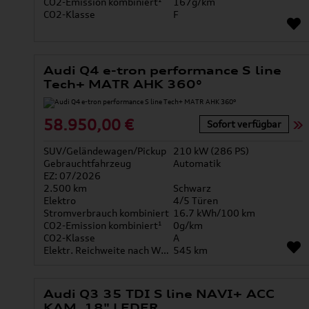
CO2-Emission kombiniert¹
167g/km
CO2-Klasse
F
Audi Q4 e-tron performance S line
Tech+ MATR AHK 360°
58.950,00 €
Sofort verfügbar
SUV/Geländewagen/Pickup
210 kW (286 PS)
Gebrauchtfahrzeug
Automatik
EZ: 07/2026
2.500 km
Schwarz
Elektro
4/5 Türen
Stromverbrauch kombiniert
16.7 kWh/100 km
CO2-Emission kombiniert¹
0g/km
CO2-Klasse
A
Elektr. Reichweite nach WLTP*
545 km
Audi Q3 35 TDI S line NAVI+ ACC
KAM. 18" LEDER