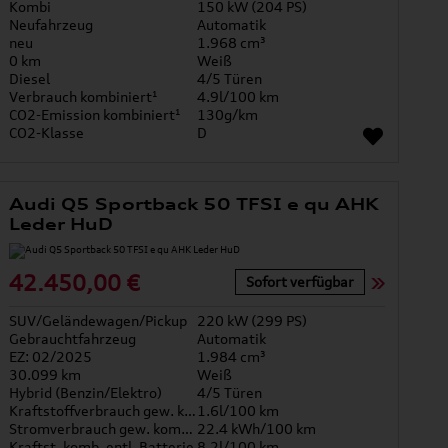
Kombi
150 kW (204 PS)
Neufahrzeug
Automatik
neu
1.968 cm³
0 km
Weiß
Diesel
4/5 Türen
Verbrauch kombiniert¹
4.9l/100 km
CO2-Emission kombiniert¹
130g/km
CO2-Klasse
D
Audi Q5 Sportback 50 TFSI e qu AHK
Leder HuD
42.450,00 €
Sofort verfügbar
SUV/Geländewagen/Pickup
220 kW (299 PS)
Gebrauchtfahrzeug
Automatik
EZ: 02/2025
1.984 cm³
30.099 km
Weiß
Hybrid (Benzin/Elektro)
4/5 Türen
Kraftstoffverbrauch gew. kombiniert
1.6l/100 km
Stromverbrauch gew. kombiniert
22.4 kWh/100 km
Kraftst. komb. entl. Batterie
8.2l/100 km