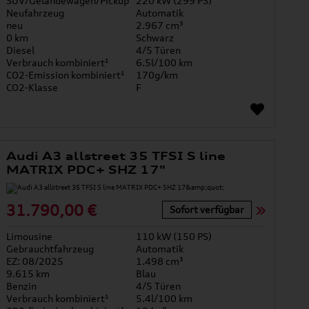
SUV/Geländewagen/Pickup
220 kW (299 PS)
Neufahrzeug
Automatik
neu
2.967 cm³
0 km
Schwarz
Diesel
4/5 Türen
Verbrauch kombiniert¹
6.5l/100 km
CO2-Emission kombiniert¹
170g/km
CO2-Klasse
F
Audi A3 allstreet 35 TFSI S line
MATRIX PDC+ SHZ 17"
31.790,00 €
Sofort verfügbar
Limousine
110 kW (150 PS)
Gebrauchtfahrzeug
Automatik
EZ: 08/2025
1.498 cm³
9.615 km
Blau
Benzin
4/5 Türen
Verbrauch kombiniert¹
5.4l/100 km