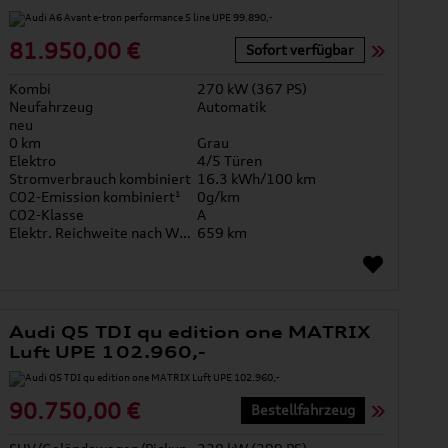
81.950,00 €
Sofort verfügbar
Kombi
270 kW (367 PS)
Neufahrzeug
Automatik
neu
0 km
Grau
Elektro
4/5 Türen
Stromverbrauch kombiniert
16.3 kWh/100 km
CO2-Emission kombiniert¹
0g/km
CO2-Klasse
A
Elektr. Reichweite nach WLTP*
659 km
Audi Q5 TDI qu edition one MATRIX
Luft UPE 102.960,-
90.750,00 €
Bestellfahrzeug