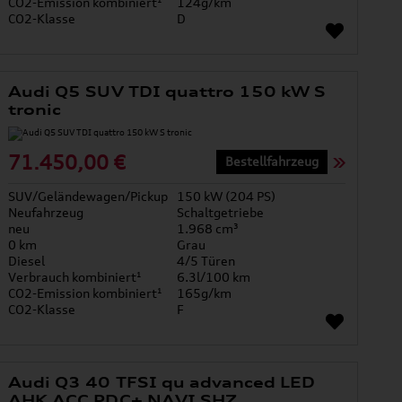
CO2-Emission kombiniert¹
124g/km
CO2-Klasse
D
Audi Q5 SUV TDI quattro 150 kW S
tronic
71.450,00 €
Bestellfahrzeug
SUV/Geländewagen/Pickup
150 kW (204 PS)
Neufahrzeug
Schaltgetriebe
neu
1.968 cm³
0 km
Grau
Diesel
4/5 Türen
Verbrauch kombiniert¹
6.3l/100 km
CO2-Emission kombiniert¹
165g/km
CO2-Klasse
F
Audi Q3 40 TFSI qu advanced LED
AHK ACC PDC+ NAVI SHZ