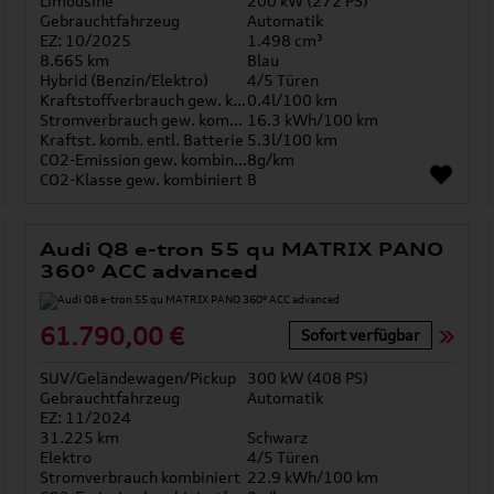
Limousine
200 kW (272 PS)
Gebrauchtfahrzeug
Automatik
EZ: 10/2025
1.498 cm³
8.665 km
Blau
Hybrid (Benzin/Elektro)
4/5 Türen
Kraftstoffverbrauch gew. kombiniert
0.4l/100 km
Stromverbrauch gew. kombiniert
16.3 kWh/100 km
Kraftst. komb. entl. Batterie
5.3l/100 km
CO2-Emission gew. kombiniert
8g/km
CO2-Klasse gew. kombiniert
B
Audi Q8 e-tron 55 qu MATRIX PANO
360° ACC advanced
61.790,00 €
Sofort verfügbar
SUV/Geländewagen/Pickup
300 kW (408 PS)
Gebrauchtfahrzeug
Automatik
EZ: 11/2024
31.225 km
Schwarz
Elektro
4/5 Türen
Stromverbrauch kombiniert
22.9 kWh/100 km