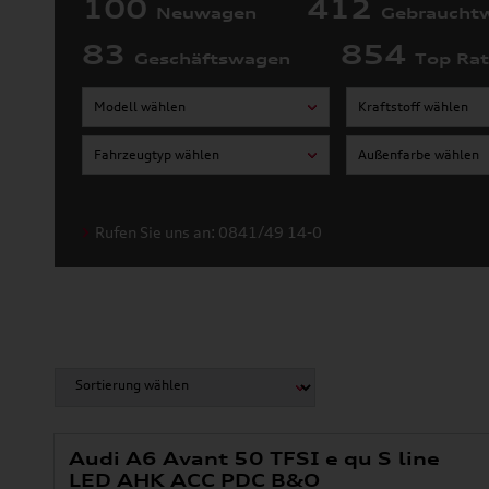
100
412
Neuwagen
Gebraucht
83
854
Geschäftswagen
Top Ra
Modell wählen
Kraftstoff wählen
Fahrzeugtyp wählen
Außenfarbe wählen
Rufen Sie uns an: 0841/49 14-0
Audi A6 Avant 50 TFSI e qu S line
LED AHK ACC PDC B&O