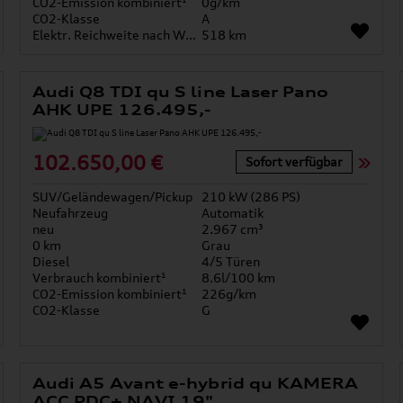
CO2-Emission kombiniert¹
0g/km
CO2-Klasse
A
Elektr. Reichweite nach WLTP*
518 km
Audi Q8 TDI qu S line Laser Pano
AHK UPE 126.495,-
102.650,00 €
Sofort verfügbar
SUV/Geländewagen/Pickup
210 kW (286 PS)
Neufahrzeug
Automatik
neu
2.967 cm³
0 km
Grau
Diesel
4/5 Türen
Verbrauch kombiniert¹
8.6l/100 km
CO2-Emission kombiniert¹
226g/km
CO2-Klasse
G
Audi A5 Avant e-hybrid qu KAMERA
ACC PDC+ NAVI 19"