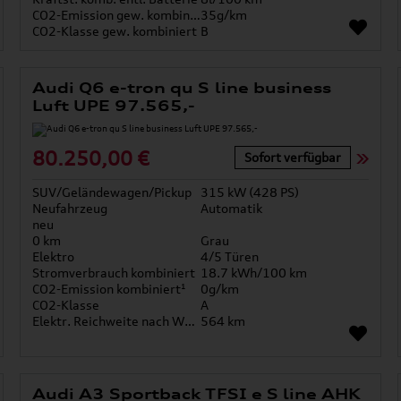
CO2-Emission gew. kombiniert
35g/km
CO2-Klasse gew. kombiniert
B
Audi Q6 e-tron qu S line business
Luft UPE 97.565,-
80.250,00 €
Sofort verfügbar
SUV/Geländewagen/Pickup
315 kW (428 PS)
Neufahrzeug
Automatik
neu
0 km
Grau
Elektro
4/5 Türen
Stromverbrauch kombiniert
18.7 kWh/100 km
CO2-Emission kombiniert¹
0g/km
CO2-Klasse
A
Elektr. Reichweite nach WLTP*
564 km
Audi A3 Sportback TFSI e S line AHK