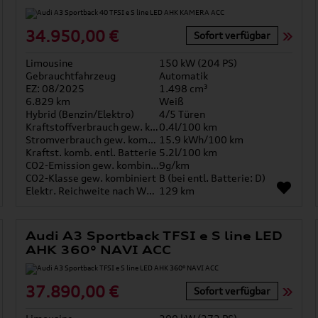
34.950,00 €
Sofort verfügbar
Limousine
150 kW (204 PS)
Gebrauchtfahrzeug
Automatik
EZ: 08/2025
1.498 cm³
6.829 km
Weiß
Hybrid (Benzin/Elektro)
4/5 Türen
Kraftstoffverbrauch gew. kombiniert
0.4l/100 km
Stromverbrauch gew. kombiniert
15.9 kWh/100 km
Kraftst. komb. entl. Batterie
5.2l/100 km
CO2-Emission gew. kombiniert
9g/km
CO2-Klasse gew. kombiniert
B (bei entl. Batterie: D)
Elektr. Reichweite nach WLTP*
129 km
Audi A3 Sportback TFSI e S line LED
AHK 360° NAVI ACC
37.890,00 €
Sofort verfügbar