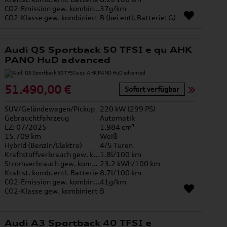
CO2-Emission gew. kombiniert
37g/km
CO2-Klasse gew. kombiniert
B (bei entl. Batterie: G)
Audi Q5 Sportback 50 TFSI e qu AHK
PANO HuD advanced
51.490,00 €
Sofort verfügbar
SUV/Geländewagen/Pickup
220 kW (299 PS)
Gebrauchtfahrzeug
Automatik
EZ: 07/2025
1.984 cm³
15.709 km
Weiß
Hybrid (Benzin/Elektro)
4/5 Türen
Kraftstoffverbrauch gew. kombiniert
1.8l/100 km
Stromverbrauch gew. kombiniert
23.2 kWh/100 km
Kraftst. komb. entl. Batterie
8.7l/100 km
CO2-Emission gew. kombiniert
41g/km
CO2-Klasse gew. kombiniert
B
Audi A3 Sportback 40 TFSI e