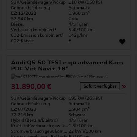
SUV/Geländewagen/Pickup
110 kW (150 PS)
Gebrauchtfahrzeug
Automatik
EZ: 12/2022
1.968 cm³
52.947 km
Grau
Diesel
4/5 Türen
Verbrauch kombiniert¹
5.4l/100 km
CO2-Emission kombiniert¹
142g/km
CO2-Klasse
E
Audi Q5 50 TFSI e qu advanced Kam
PDC Virt Navi+ 18"
31.890,00 €
Sofort verfügbar
SUV/Geländewagen/Pickup
195 kW (265 PS)
Gebrauchtfahrzeug
Automatik
EZ: 07/2023
1.984 cm³
72.216 km
Schwarz
Hybrid (Benzin/Elektro)
4/5 Türen
Kraftstoffverbrauch gew. kombiniert
1.5l/100 km
Stromverbrauch gew. kombiniert
22 kWh/100 km
Kraftst. komb. entl. Batterie
8l/100 km