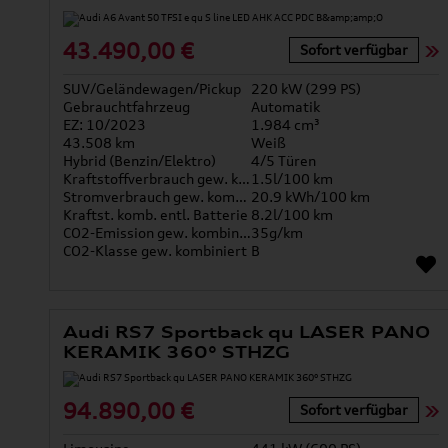
43.490,00 €
Sofort verfügbar
SUV/Geländewagen/Pickup
220 kW (299 PS)
Gebrauchtfahrzeug
Automatik
EZ: 10/2023
1.984 cm³
43.508 km
Weiß
Hybrid (Benzin/Elektro)
4/5 Türen
Kraftstoffverbrauch gew. kombiniert
1.5l/100 km
Stromverbrauch gew. kombiniert
20.9 kWh/100 km
Kraftst. komb. entl. Batterie
8.2l/100 km
CO2-Emission gew. kombiniert
35g/km
CO2-Klasse gew. kombiniert
B
Audi RS7 Sportback qu LASER PANO
KERAMIK 360° STHZG
94.890,00 €
Sofort verfügbar