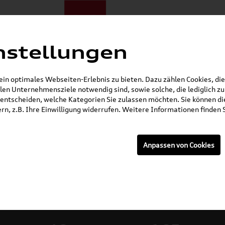
nstellungen
ote
E-Mobilität
Darum zu uns
NORA®
Mietwagen
n optimales Webseiten-Erlebnis zu bieten. Dazu zählen Cookies, die 
en Unternehmensziele notwendig sind, sowie solche, die lediglich 
Öffnet in 5 Stunden, 1 Minuten
entscheiden, welche Kategorien Sie zulassen möchten. Sie können die
n, z.B. Ihre Einwilligung widerrufen. Weitere Informationen finden S
Anpassen von Cookies
rzeuge: