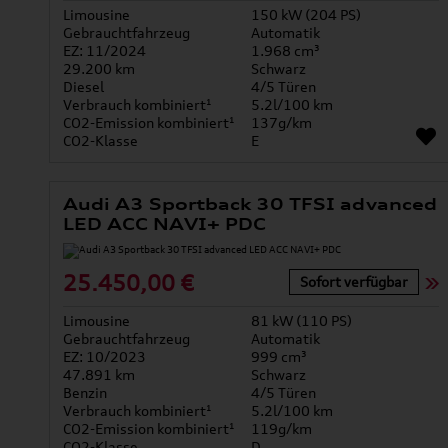
Limousine
150 kW (204 PS)
Gebrauchtfahrzeug
Automatik
EZ: 11/2024
1.968 cm³
29.200 km
Schwarz
Diesel
4/5 Türen
Verbrauch kombiniert¹
5.2l/100 km
CO2-Emission kombiniert¹
137g/km
CO2-Klasse
E
Audi A3 Sportback 30 TFSI advanced
LED ACC NAVI+ PDC
25.450,00 €
Sofort verfügbar
Limousine
81 kW (110 PS)
Gebrauchtfahrzeug
Automatik
EZ: 10/2023
999 cm³
47.891 km
Schwarz
Benzin
4/5 Türen
Verbrauch kombiniert¹
5.2l/100 km
CO2-Emission kombiniert¹
119g/km
CO2-Klasse
D