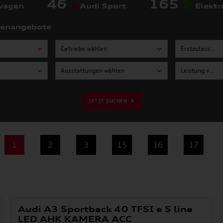
46
165
wagen
Audi Sport
Elektr
tenangebote
Getriebe wählen
Erstzulassung von wählen
Ausstattungen wählen
Leistung von wählen
JETZT SUCHEN
1
2
3
15
16
17
Audi A3 Sportback 40 TFSI e S line
LED AHK KAMERA ACC