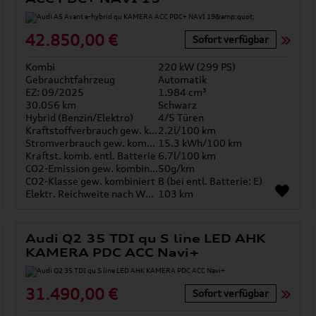
42.850,00 €
Sofort verfügbar
Kombi
220 kW (299 PS)
Gebrauchtfahrzeug
Automatik
EZ: 09/2025
1.984 cm³
30.056 km
Schwarz
Hybrid (Benzin/Elektro)
4/5 Türen
Kraftstoffverbrauch gew. kombiniert
2.2l/100 km
Stromverbrauch gew. kombiniert
15.3 kWh/100 km
Kraftst. komb. entl. Batterie
6.7l/100 km
CO2-Emission gew. kombiniert
50g/km
CO2-Klasse gew. kombiniert
B (bei entl. Batterie: E)
Elektr. Reichweite nach WLTP*
103 km
Audi Q2 35 TDI qu S line LED AHK
KAMERA PDC ACC Navi+
31.490,00 €
Sofort verfügbar