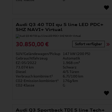
Audi Q3 40 TDI qu S line LED PDC+
SHZ NAVI+ Virtual
30.850,00 €
Sofort verfügbar
SUV/Geländewagen/Pickup
147 kW (200 PS)
Gebrauchtfahrzeug
Automatik
EZ: 05/2022
1.968 cm³
73.074 km
Schwarz
Diesel
4/5 Türen
Verbrauch kombiniert¹
6.7l/100 km
CO2-Emission kombiniert¹
176g/km
CO2-Klasse
G
Audi Q3 Sportback TDI S line Tech+