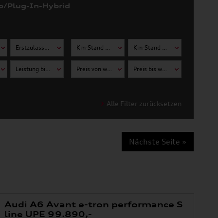
o/Plug-In-Hybrid
Erstzulassung bis wählen
Km-Stand von wählen
Km-Stand bis wählen
Leistung bis wählen
Preis von wählen
Preis bis wählen
Alle Filter zurücksetzen
Nächste Seite »
Audi A6 Avant e-tron performance S
line UPE 99.890,-