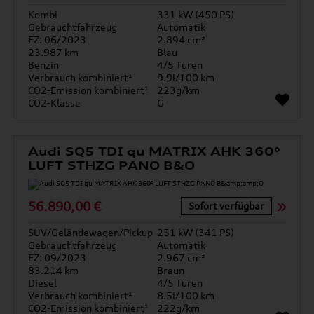
Kombi
331 kW (450 PS)
Gebrauchtfahrzeug
Automatik
EZ: 06/2023
2.894 cm³
23.987 km
Blau
Benzin
4/5 Türen
Verbrauch kombiniert¹
9.9l/100 km
CO2-Emission kombiniert¹
223g/km
CO2-Klasse
G
Audi SQ5 TDI qu MATRIX AHK 360°
LUFT STHZG PANO B&O
56.890,00 €
Sofort verfügbar
SUV/Geländewagen/Pickup
251 kW (341 PS)
Gebrauchtfahrzeug
Automatik
EZ: 09/2023
2.967 cm³
83.214 km
Braun
Diesel
4/5 Türen
Verbrauch kombiniert¹
8.5l/100 km
CO2-Emission kombiniert¹
222g/km