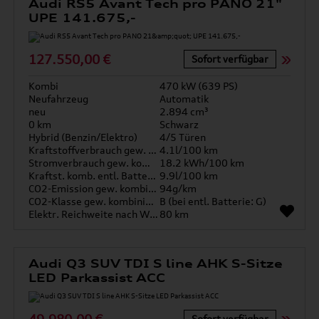
Audi RS5 Avant Tech pro PANO 21"
UPE 141.675,-
127.550,00 €
Sofort verfügbar
Kombi
470 kW (639 PS)
Neufahrzeug
Automatik
neu
2.894 cm³
0 km
Schwarz
Hybrid (Benzin/Elektro)
4/5 Türen
Kraftstoffverbrauch gew. kombiniert
4.1l/100 km
Stromverbrauch gew. kombiniert
18.2 kWh/100 km
Kraftst. komb. entl. Batterie
9.9l/100 km
CO2-Emission gew. kombiniert
94g/km
CO2-Klasse gew. kombiniert
B (bei entl. Batterie: G)
Elektr. Reichweite nach WLTP*
80 km
Audi Q3 SUV TDI S line AHK S-Sitze
LED Parkassist ACC
Sofort verfügbar