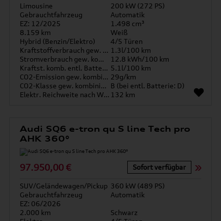
Limousine
200 kW (272 PS)
Gebrauchtfahrzeug
Automatik
EZ: 12/2025
1.498 cm³
8.159 km
Weiß
Hybrid (Benzin/Elektro)
4/5 Türen
Kraftstoffverbrauch gew. kombiniert
1.3l/100 km
Stromverbrauch gew. kombiniert
12.8 kWh/100 km
Kraftst. komb. entl. Batterie
5.1l/100 km
CO2-Emission gew. kombiniert
29g/km
CO2-Klasse gew. kombiniert
B (bei entl. Batterie: D)
Elektr. Reichweite nach WLTP*
132 km
Audi SQ6 e-tron qu S line Tech pro
AHK 360°
97.950,00 €
Sofort verfügbar
SUV/Geländewagen/Pickup
360 kW (489 PS)
Gebrauchtfahrzeug
Automatik
EZ: 06/2026
2.000 km
Schwarz