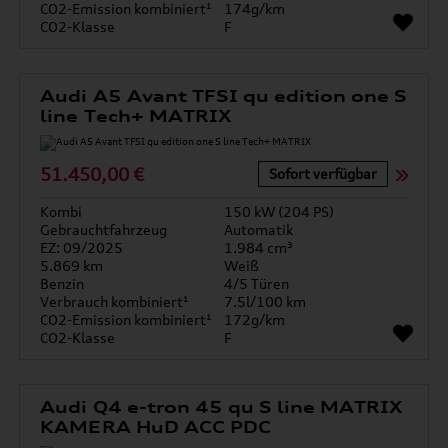
CO2-Emission kombiniert¹
174g/km
CO2-Klasse
F
Audi A5 Avant TFSI qu edition one S
line Tech+ MATRIX
51.450,00 €
Sofort verfügbar
Kombi
150 kW (204 PS)
Gebrauchtfahrzeug
Automatik
EZ: 09/2025
1.984 cm³
5.869 km
Weiß
Benzin
4/5 Türen
Verbrauch kombiniert¹
7.5l/100 km
CO2-Emission kombiniert¹
172g/km
CO2-Klasse
F
Audi Q4 e-tron 45 qu S line MATRIX
KAMERA HuD ACC PDC