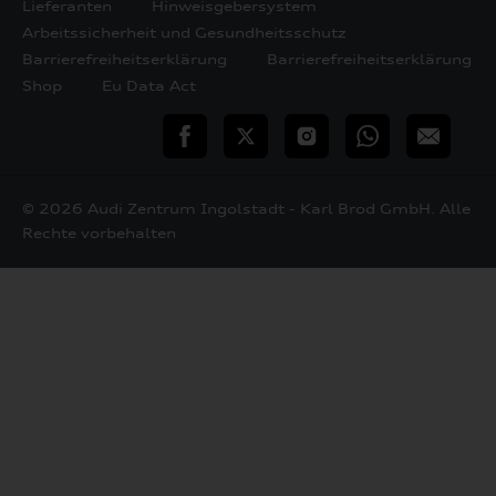
Lieferanten
Hinweisgebersystem
Arbeitssicherheit und Gesundheitsschutz
Barrierefreiheitserklärung
Barrierefreiheitserklärung
Shop
Eu Data Act
teilen
Twitter
Instagram
WhatsApp
E-
Mail
© 2026 Audi Zentrum Ingolstadt - Karl Brod GmbH. Alle
Rechte vorbehalten