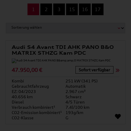
...
1
2
3
15
16
17
Audi S4 Avant TDI AHK PANO B&O
MATRIX STHZG Kam PDC
47.950,00 €
Sofort verfügbar
Kombi
251 kW (341 PS)
Gebrauchtfahrzeug
Automatik
EZ: 04/2023
2.967 cm³
40.656 km
Schwarz
Diesel
4/5 Türen
Verbrauch kombiniert¹
7.4l/100 km
CO2-Emission kombiniert¹
193g/km
CO2-Klasse
G