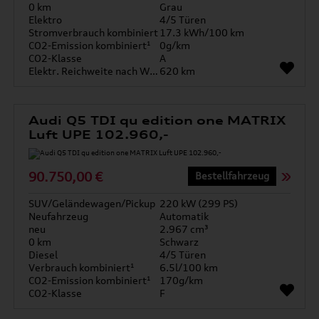
0 km
Grau
Elektro
4/5 Türen
Stromverbrauch kombiniert
17.3 kWh/100 km
CO2-Emission kombiniert¹
0g/km
CO2-Klasse
A
Elektr. Reichweite nach WLTP*
620 km
Audi Q5 TDI qu edition one MATRIX
Luft UPE 102.960,-
90.750,00 €
Bestellfahrzeug
SUV/Geländewagen/Pickup
220 kW (299 PS)
Neufahrzeug
Automatik
neu
2.967 cm³
0 km
Schwarz
Diesel
4/5 Türen
Verbrauch kombiniert¹
6.5l/100 km
CO2-Emission kombiniert¹
170g/km
CO2-Klasse
F