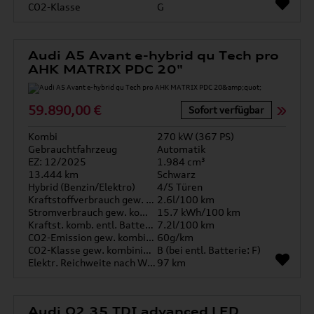
CO2-Klasse
G
Audi A5 Avant e-hybrid qu Tech pro
AHK MATRIX PDC 20"
59.890,00 €
Sofort verfügbar
Kombi
270 kW (367 PS)
Gebrauchtfahrzeug
Automatik
EZ: 12/2025
1.984 cm³
13.444 km
Schwarz
Hybrid (Benzin/Elektro)
4/5 Türen
Kraftstoffverbrauch gew. kombiniert
2.6l/100 km
Stromverbrauch gew. kombiniert
15.7 kWh/100 km
Kraftst. komb. entl. Batterie
7.2l/100 km
CO2-Emission gew. kombiniert
60g/km
CO2-Klasse gew. kombiniert
B (bei entl. Batterie: F)
Elektr. Reichweite nach WLTP*
97 km
Audi Q2 35 TDI advanced LED