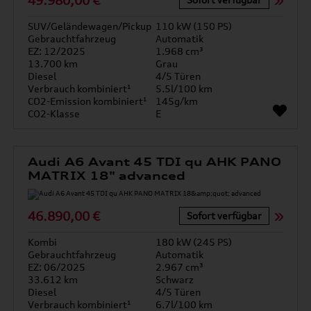
49.980,00 €
SUV/Geländewagen/Pickup
110 kW (150 PS)
Gebrauchtfahrzeug
Automatik
EZ: 12/2025
1.968 cm³
13.700 km
Grau
Diesel
4/5 Türen
Verbrauch kombiniert¹
5.5l/100 km
CO2-Emission kombiniert¹
145g/km
CO2-Klasse
E
Audi A6 Avant 45 TDI qu AHK PANO
MATRIX 18" advanced
46.890,00 €
Sofort verfügbar
Kombi
180 kW (245 PS)
Gebrauchtfahrzeug
Automatik
EZ: 06/2025
2.967 cm³
33.612 km
Schwarz
Diesel
4/5 Türen
Verbrauch kombiniert¹
6.7l/100 km