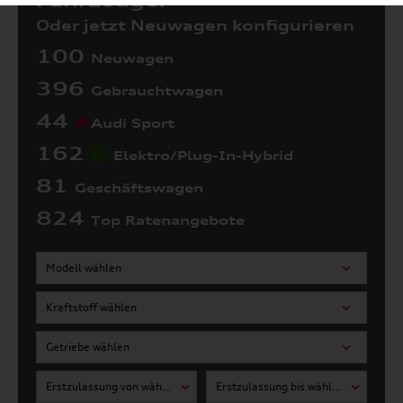
Fahrzeuge:
Oder jetzt Neuwagen konfigurieren
100
Neuwagen
396
Gebrauchtwagen
44
Audi Sport
162
Elektro/Plug-In-Hybrid
81
Geschäftswagen
824
Top Ratenangebote
Modell wählen
Kraftstoff wählen
Getriebe wählen
Erstzulassung von wählen
Erstzulassung bis wählen