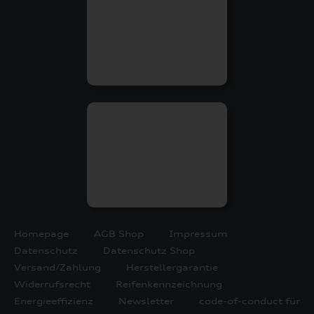
Homepage
AGB Shop
Impressum
Datenschutz
Datenschutz Shop
Versand/Zahlung
Herstellergarantie
Widerrufsrecht
Reifenkennzeichnung
Energieeffizienz
Newsletter
code-of-conduct für