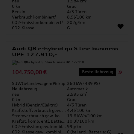
neu
1.984 cm³
0 km
Grau
Benzin
4/5 Türen
Verbrauch kombiniert¹
8.9l/100 km
CO2-Emission kombiniert¹
202g/km
CO2-Klasse
G
Audi Q8 e-hybrid qu S line business
UPE 127.910,-
104.750,00 €
Bestellfahrzeug
SUV/Geländewagen/Pickup
360 kW (489 PS)
Neufahrzeug
Automatik
neu
2.995 cm³
0 km
Grau
Hybrid (Benzin/Elektro)
4/5 Türen
Kraftstoffverbrauch gew. kombiniert
4.4l/100 km
Stromverbrauch gew. kombiniert
19.6 kWh/100 km
Kraftst. komb. entl. Batterie
10.3l/100 km
CO2-Emission gew. kombiniert
99g/km
CO2-Klasse gew. kombiniert
C (bei entl. Batterie: G)