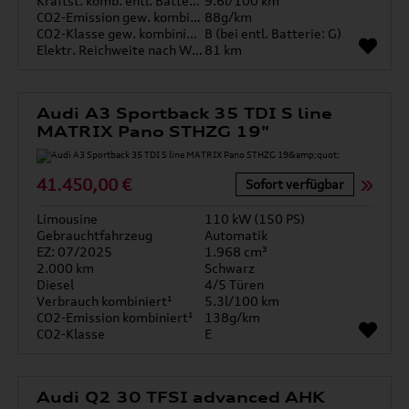
Kraftst. komb. entl. Batterie
9.6l/100 km
CO2-Emission gew. kombiniert
88g/km
CO2-Klasse gew. kombiniert
B (bei entl. Batterie: G)
Elektr. Reichweite nach WLTP*
81 km
Audi A3 Sportback 35 TDI S line
MATRIX Pano STHZG 19"
41.450,00 €
Sofort verfügbar
Limousine
110 kW (150 PS)
Gebrauchtfahrzeug
Automatik
EZ: 07/2025
1.968 cm³
2.000 km
Schwarz
Diesel
4/5 Türen
Verbrauch kombiniert¹
5.3l/100 km
CO2-Emission kombiniert¹
138g/km
CO2-Klasse
E
Audi Q2 30 TFSI advanced AHK