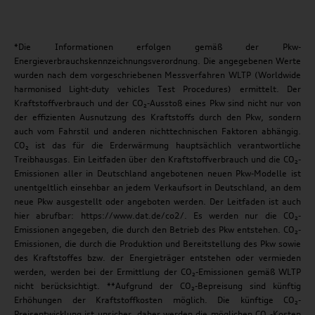
*Die Informationen erfolgen gemäß der Pkw-
Energieverbrauchskennzeichnungsverordnung. Die angegebenen Werte
wurden nach dem vorgeschriebenen Messverfahren WLTP (Worldwide
harmonised Light-duty vehicles Test Procedures) ermittelt. Der
Kraftstoffverbrauch und der CO₂-Ausstoß eines Pkw sind nicht nur von
der effizienten Ausnutzung des Kraftstoffs durch den Pkw, sondern
auch vom Fahrstil und anderen nichttechnischen Faktoren abhängig.
CO₂ ist das für die Erderwärmung hauptsächlich verantwortliche
Treibhausgas. Ein Leitfaden über den Kraftstoffverbrauch und die CO₂-
Emissionen aller in Deutschland angebotenen neuen Pkw-Modelle ist
unentgeltlich einsehbar an jedem Verkaufsort in Deutschland, an dem
neue Pkw ausgestellt oder angeboten werden. Der Leitfaden ist auch
hier abrufbar: https://www.dat.de/co2/. Es werden nur die CO₂-
Emissionen angegeben, die durch den Betrieb des Pkw entstehen. CO₂-
Emissionen, die durch die Produktion und Bereitstellung des Pkw sowie
des Kraftstoffes bzw. der Energieträger entstehen oder vermieden
werden, werden bei der Ermittlung der CO₂-Emissionen gemäß WLTP
nicht berücksichtigt. **Aufgrund der CO₂-Bepreisung sind künftig
Erhöhungen der Kraftstoffkosten möglich. Die künftige CO₂-
Preisentwicklung ist unsicher, daher werden die möglichen CO₂-Kosten