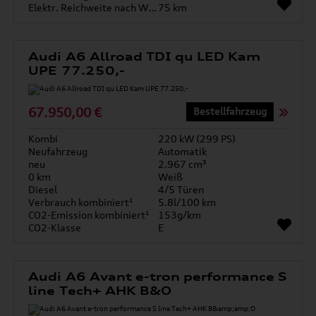
Elektr. Reichweite nach WLTP*
75 km
Audi A6 Allroad TDI qu LED Kam
UPE 77.250,-
67.950,00 €
Bestellfahrzeug
Kombi
220 kW (299 PS)
Neufahrzeug
Automatik
neu
2.967 cm³
0 km
Weiß
Diesel
4/5 Türen
Verbrauch kombiniert¹
5.8l/100 km
CO2-Emission kombiniert¹
153g/km
CO2-Klasse
E
Audi A6 Avant e-tron performance S
line Tech+ AHK B&O