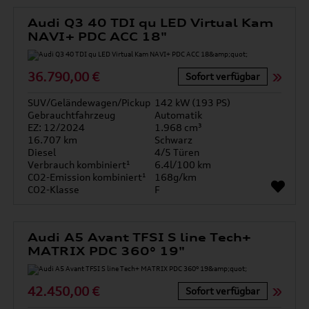
Audi Q3 40 TDI qu LED Virtual Kam
NAVI+ PDC ACC 18"
36.790,00 €
Sofort verfügbar
SUV/Geländewagen/Pickup
142 kW (193 PS)
Gebrauchtfahrzeug
Automatik
EZ: 12/2024
1.968 cm³
16.707 km
Schwarz
Diesel
4/5 Türen
Verbrauch kombiniert¹
6.4l/100 km
CO2-Emission kombiniert¹
168g/km
CO2-Klasse
F
Audi A5 Avant TFSI S line Tech+
MATRIX PDC 360° 19"
42.450,00 €
Sofort verfügbar