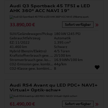
Audi Q3 Sportback 45 TFSI e LED
AHK 360° ACC NAVI 19"
33.890,00 €
Sofort verfügbar
SUV/Geländewagen/Pickup
180 kW (245 PS)
Gebrauchtfahrzeug
Automatik
EZ: 11/2022
1.395 cm³
41.460 km
Schwarz
Hybrid (Benzin/Elektro)
4/5 Türen
Kraftstoffverbrauch gew. kombiniert
2l/100 km
Stromverbrauch gew. kombiniert
16.9 kWh/100 km
CO2-Emission gew. kombiniert
44g/km
CO2-Klasse gew. kombiniert
B
Audi RS4 Avant qu LED PDC+ NAVI+
Virtual+ Optik-schw+
61.490,00 €
Sofort verfügbar