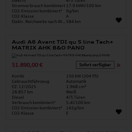
Elektro
4/5 Türen
Stromverbrauch kombiniert
17.9 kWh/100 km
CO2-Emission kombiniert¹
0g/km
CO2-Klasse
A
Elektr. Reichweite nach WLTP*
584 km
Audi A6 Avant TDI qu S line Tech+
MATRIX AHK B&O PANO
51.890,00 €
Sofort verfügbar
Kombi
150 kW (204 PS)
Gebrauchtfahrzeug
Automatik
EZ: 12/2025
1.968 cm³
28.857 km
Weiß
Diesel
4/5 Türen
Verbrauch kombiniert¹
5.4l/100 km
CO2-Emission kombiniert¹
142g/km
CO2-Klasse
E