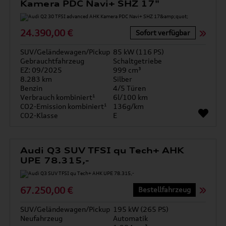
Kamera PDC Navi+ SHZ 17"
24.390,00 €
Sofort verfügbar
SUV/Geländewagen/Pickup
85 kW (116 PS)
Gebrauchtfahrzeug
Schaltgetriebe
EZ: 09/2025
999 cm³
8.283 km
Silber
Benzin
4/5 Türen
Verbrauch kombiniert¹
6l/100 km
CO2-Emission kombiniert¹
136g/km
CO2-Klasse
E
Audi Q3 SUV TFSI qu Tech+ AHK
UPE 78.315,-
67.250,00 €
Bestellfahrzeug
SUV/Geländewagen/Pickup
195 kW (265 PS)
Neufahrzeug
Automatik