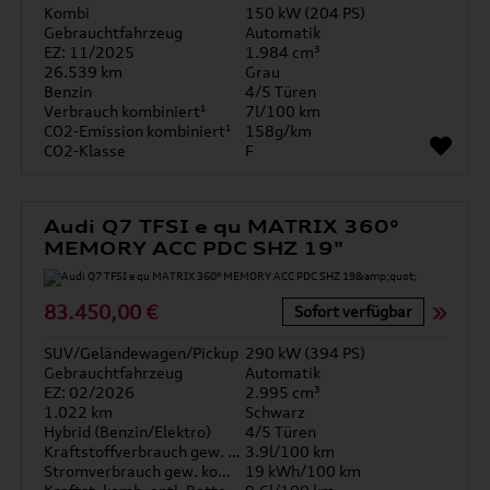
Kombi
150 kW (204 PS)
Gebrauchtfahrzeug
Automatik
EZ: 11/2025
1.984 cm³
26.539 km
Grau
Benzin
4/5 Türen
Verbrauch kombiniert¹
7l/100 km
CO2-Emission kombiniert¹
158g/km
CO2-Klasse
F
Audi Q7 TFSI e qu MATRIX 360°
MEMORY ACC PDC SHZ 19"
83.450,00 €
Sofort verfügbar
SUV/Geländewagen/Pickup
290 kW (394 PS)
Gebrauchtfahrzeug
Automatik
EZ: 02/2026
2.995 cm³
1.022 km
Schwarz
Hybrid (Benzin/Elektro)
4/5 Türen
Kraftstoffverbrauch gew. kombiniert
3.9l/100 km
Stromverbrauch gew. kombiniert
19 kWh/100 km