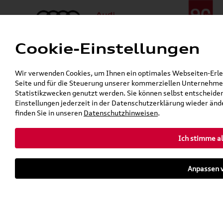
Cookie-Einstellungen
Menü
Telefon:
+49 (0)841 / 49 140
Wir verwenden Cookies, um Ihnen ein optimales Webseiten-Erlebn
24h-Pannenhilfe:
+49 (0)171 / 870 72 87
Seite und für die Steuerung unserer kommerziellen Unternehmen
Gerade geöffnet
Statistikzwecken genutzt werden. Sie können selbst entscheiden
Verkauf:
Mo. - Fr. 08:00 - 19:00 Uhr Sa. 09:00 - 13:00 Uhr
Einstellungen jederzeit in der Datenschutzerklärung wieder ände
Service:
Mo. - Fr. 06:00 - 20:00 Uhr Sa. 08:00 - 13:00 Uhr
finden Sie in unseren
Datenschutzhinweisen
.
Ich stimme al
Zurück zur Startseite
Parkhaus
Anpassen v
Sofort verfügbare