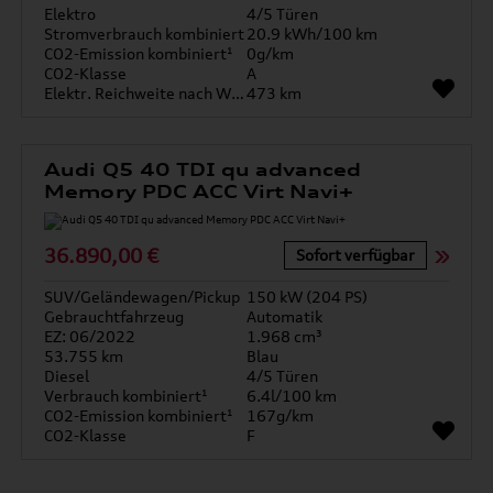
Elektro
4/5 Türen
Stromverbrauch kombiniert
20.9 kWh/100 km
CO2-Emission kombiniert¹
0g/km
CO2-Klasse
A
Elektr. Reichweite nach WLTP*
473 km
Audi Q5 40 TDI qu advanced
Memory PDC ACC Virt Navi+
36.890,00 €
Sofort verfügbar
SUV/Geländewagen/Pickup
150 kW (204 PS)
Gebrauchtfahrzeug
Automatik
EZ: 06/2022
1.968 cm³
53.755 km
Blau
Diesel
4/5 Türen
Verbrauch kombiniert¹
6.4l/100 km
CO2-Emission kombiniert¹
167g/km
CO2-Klasse
F