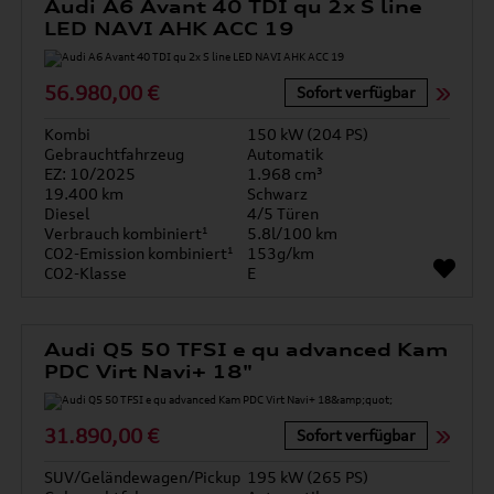
Audi A6 Avant 40 TDI qu 2x S line
LED NAVI AHK ACC 19
56.980,00 €
Sofort verfügbar
Kombi
150 kW (204 PS)
Gebrauchtfahrzeug
Automatik
EZ: 10/2025
1.968 cm³
19.400 km
Schwarz
Diesel
4/5 Türen
Verbrauch kombiniert¹
5.8l/100 km
CO2-Emission kombiniert¹
153g/km
CO2-Klasse
E
Audi Q5 50 TFSI e qu advanced Kam
PDC Virt Navi+ 18"
31.890,00 €
Sofort verfügbar
SUV/Geländewagen/Pickup
195 kW (265 PS)