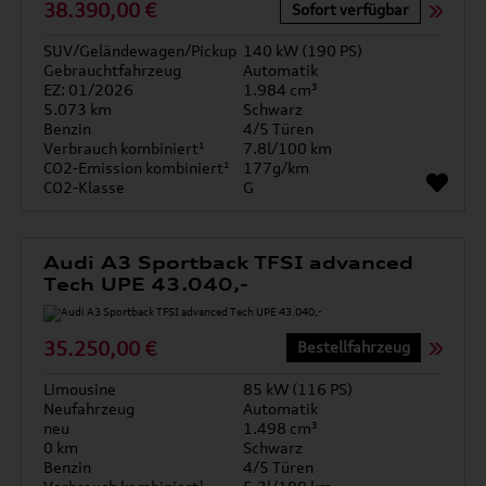
38.390,00 €
Sofort verfügbar
SUV/Geländewagen/Pickup
140 kW (190 PS)
Gebrauchtfahrzeug
Automatik
EZ: 01/2026
1.984 cm³
5.073 km
Schwarz
Benzin
4/5 Türen
Verbrauch kombiniert¹
7.8l/100 km
CO2-Emission kombiniert¹
177g/km
CO2-Klasse
G
Audi A3 Sportback TFSI advanced
Tech UPE 43.040,-
35.250,00 €
Bestellfahrzeug
Limousine
85 kW (116 PS)
Neufahrzeug
Automatik
neu
1.498 cm³
0 km
Schwarz
Benzin
4/5 Türen