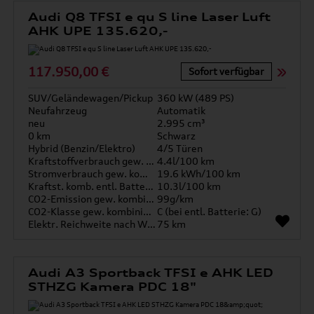
Audi Q8 TFSI e qu S line Laser Luft
AHK UPE 135.620,-
117.950,00 €
Sofort verfügbar
SUV/Geländewagen/Pickup
360 kW (489 PS)
Neufahrzeug
Automatik
neu
2.995 cm³
0 km
Schwarz
Hybrid (Benzin/Elektro)
4/5 Türen
Kraftstoffverbrauch gew. kombiniert
4.4l/100 km
Stromverbrauch gew. kombiniert
19.6 kWh/100 km
Kraftst. komb. entl. Batterie
10.3l/100 km
CO2-Emission gew. kombiniert
99g/km
CO2-Klasse gew. kombiniert
C (bei entl. Batterie: G)
Elektr. Reichweite nach WLTP*
75 km
Audi A3 Sportback TFSI e AHK LED
STHZG Kamera PDC 18"