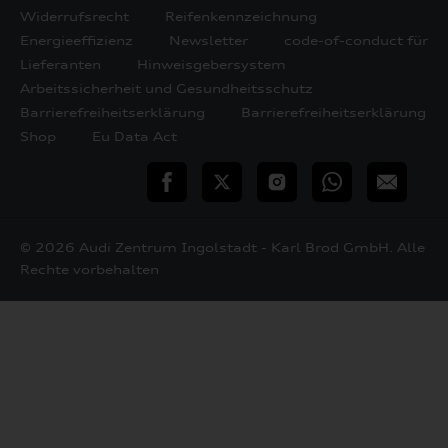
Widerrufsrecht
Reifenkennzeichnung
Energieeffizienz
Newsletter
code-of-conduct für
Lieferanten
Hinweisgebersystem
Arbeitssicherheit und Gesundheitsschutz
Barrierefreiheitserklärung
Barrierefreiheitserklärung
Shop
Eu Data Act
teilen
Twitter
Instagram
WhatsApp
E-
Mail
© 2026 Audi Zentrum Ingolstadt - Karl Brod GmbH. Alle
Rechte vorbehalten