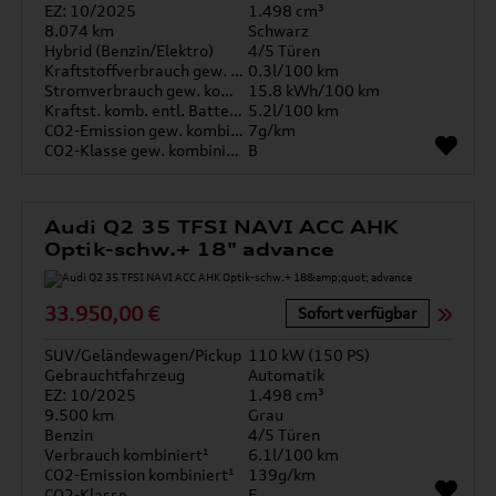
EZ: 10/2025
1.498 cm³
8.074 km
Schwarz
Hybrid (Benzin/Elektro)
4/5 Türen
Kraftstoffverbrauch gew. kombiniert
0.3l/100 km
Stromverbrauch gew. kombiniert
15.8 kWh/100 km
Kraftst. komb. entl. Batterie
5.2l/100 km
CO2-Emission gew. kombiniert
7g/km
CO2-Klasse gew. kombiniert
B
Audi Q2 35 TFSI NAVI ACC AHK
Optik-schw.+ 18" advance
33.950,00 €
Sofort verfügbar
SUV/Geländewagen/Pickup
110 kW (150 PS)
Gebrauchtfahrzeug
Automatik
EZ: 10/2025
1.498 cm³
9.500 km
Grau
Benzin
4/5 Türen
Verbrauch kombiniert¹
6.1l/100 km
CO2-Emission kombiniert¹
139g/km
CO2-Klasse
E