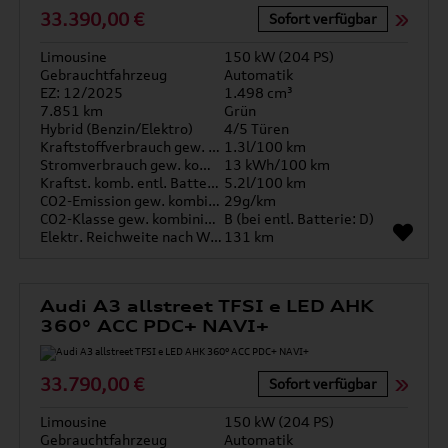
33.390,00 €
Sofort verfügbar
Limousine
150 kW (204 PS)
Gebrauchtfahrzeug
Automatik
EZ: 12/2025
1.498 cm³
7.851 km
Grün
Hybrid (Benzin/Elektro)
4/5 Türen
Kraftstoffverbrauch gew. kombiniert
1.3l/100 km
Stromverbrauch gew. kombiniert
13 kWh/100 km
Kraftst. komb. entl. Batterie
5.2l/100 km
CO2-Emission gew. kombiniert
29g/km
CO2-Klasse gew. kombiniert
B (bei entl. Batterie: D)
Elektr. Reichweite nach WLTP*
131 km
Audi A3 allstreet TFSI e LED AHK
360° ACC PDC+ NAVI+
33.790,00 €
Sofort verfügbar
Limousine
150 kW (204 PS)
Gebrauchtfahrzeug
Automatik