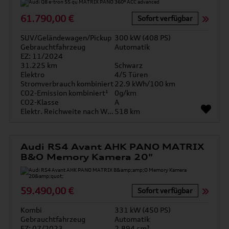
61.790,00 €
Sofort verfügbar
SUV/Geländewagen/Pickup
300 kW (408 PS)
Gebrauchtfahrzeug
Automatik
EZ: 11/2024
31.225 km
Schwarz
Elektro
4/5 Türen
Stromverbrauch kombiniert
22.9 kWh/100 km
CO2-Emission kombiniert¹
0g/km
CO2-Klasse
A
Elektr. Reichweite nach WLTP*
518 km
Audi RS4 Avant AHK PANO MATRIX
B&O Memory Kamera 20"
59.490,00 €
Sofort verfügbar
Kombi
331 kW (450 PS)
Gebrauchtfahrzeug
Automatik
EZ: 07/2023
2.894 cm³