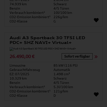
74.939 km
Schwarz
Benzin
4/5 Türen
Verbrauch kombiniert¹
10l/100 km
CO2-Emission kombiniert¹
226g/km
CO2-Klasse
G
Audi A3 Sportback 30 TFSI LED
PDC+ SHZ NAVI+ Virtual+
26.490,00 €
Sofort verfügbar
Limousine
85 kW (116 PS)
Gebrauchtfahrzeug
Automatik
EZ: 07/2025
1.498 cm³
10.329 km
Schwarz
Benzin
4/5 Türen
Verbrauch kombiniert¹
5.3l/100 km
CO2-Emission kombiniert¹
121g/km
CO2-Klasse
D