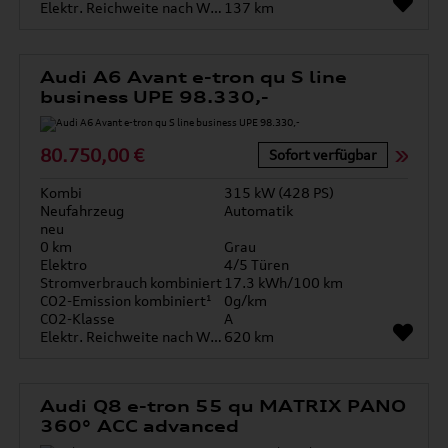
Elektr. Reichweite nach WLTP*
137 km
Audi A6 Avant e-tron qu S line
business UPE 98.330,-
80.750,00 €
Sofort verfügbar
Kombi
315 kW (428 PS)
Neufahrzeug
Automatik
neu
0 km
Grau
Elektro
4/5 Türen
Stromverbrauch kombiniert
17.3 kWh/100 km
CO2-Emission kombiniert¹
0g/km
CO2-Klasse
A
Elektr. Reichweite nach WLTP*
620 km
Audi Q8 e-tron 55 qu MATRIX PANO
360° ACC advanced