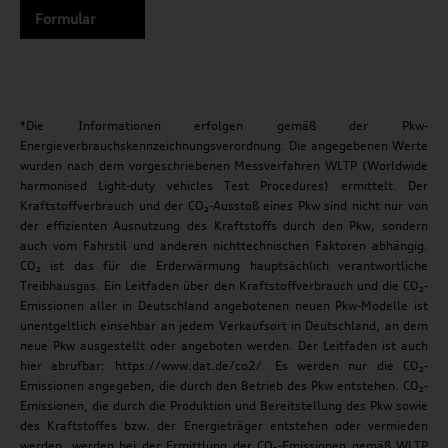
Formular
*Die Informationen erfolgen gemäß der Pkw-
Energieverbrauchskennzeichnungsverordnung. Die angegebenen Werte
wurden nach dem vorgeschriebenen Messverfahren WLTP (Worldwide
harmonised Light-duty vehicles Test Procedures) ermittelt. Der
Kraftstoffverbrauch und der CO₂-Ausstoß eines Pkw sind nicht nur von
der effizienten Ausnutzung des Kraftstoffs durch den Pkw, sondern
auch vom Fahrstil und anderen nichttechnischen Faktoren abhängig.
CO₂ ist das für die Erderwärmung hauptsächlich verantwortliche
Treibhausgas. Ein Leitfaden über den Kraftstoffverbrauch und die CO₂-
Emissionen aller in Deutschland angebotenen neuen Pkw-Modelle ist
unentgeltlich einsehbar an jedem Verkaufsort in Deutschland, an dem
neue Pkw ausgestellt oder angeboten werden. Der Leitfaden ist auch
hier abrufbar: https://www.dat.de/co2/. Es werden nur die CO₂-
Emissionen angegeben, die durch den Betrieb des Pkw entstehen. CO₂-
Emissionen, die durch die Produktion und Bereitstellung des Pkw sowie
des Kraftstoffes bzw. der Energieträger entstehen oder vermieden
werden, werden bei der Ermittlung der CO₂-Emissionen gemäß WLTP