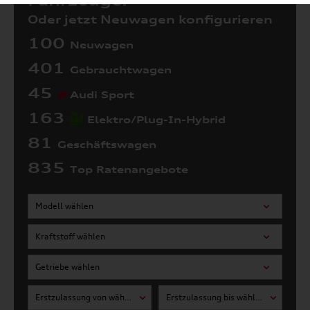
Fahrzeuge:
Oder jetzt Neuwagen konfigurieren
100
Neuwagen
401
Gebrauchtwagen
45
Audi Sport
163
Elektro/Plug-In-Hybrid
81
Geschäftswagen
835
Top Ratenangebote
Modell wählen
Kraftstoff wählen
Getriebe wählen
Erstzulassung von wählen
Erstzulassung bis wählen