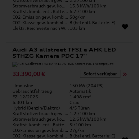
Kraftstoffverbrauch gew. kombiniert
2.2l/100 km
Stromverbrauch gew. kombiniert
15.3 kWh/100 km
Kraftst. komb. entl. Batterie
6.7l/100 km
CO2-Emission gew. kombiniert
50g/km
CO2-Klasse gew. kombiniert
B (bei entl. Batterie: E)
Elektr. Reichweite nach WLTP*
103 km
Audi A3 allstreet TFSI e AHK LED
STHZG Kamera PDC 17"
33.390,00 €
Sofort verfügbar
Limousine
150 kW (204 PS)
Gebrauchtfahrzeug
Automatik
EZ: 12/2025
1.498 cm³
6.301 km
Grau
Hybrid (Benzin/Elektro)
4/5 Türen
Kraftstoffverbrauch gew. kombiniert
1.2l/100 km
Stromverbrauch gew. kombiniert
12.6 kWh/100 km
Kraftst. komb. entl. Batterie
5l/100 km
CO2-Emission gew. kombiniert
27g/km
CO2-Klasse gew. kombiniert
B (bei entl. Batterie: C)