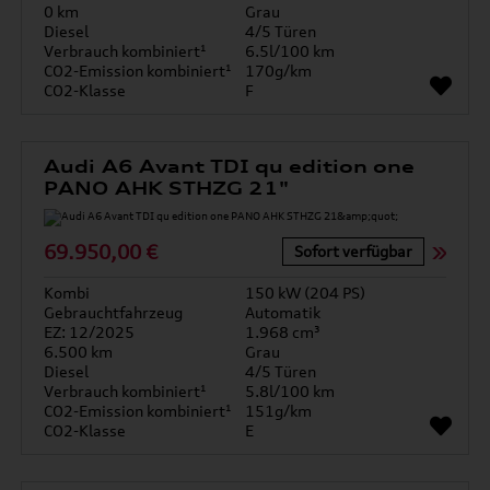
0 km
Grau
Diesel
4/5 Türen
Verbrauch kombiniert¹
6.5l/100 km
CO2-Emission kombiniert¹
170g/km
CO2-Klasse
F
Audi A6 Avant TDI qu edition one
PANO AHK STHZG 21"
69.950,00 €
Sofort verfügbar
Kombi
150 kW (204 PS)
Gebrauchtfahrzeug
Automatik
EZ: 12/2025
1.968 cm³
6.500 km
Grau
Diesel
4/5 Türen
Verbrauch kombiniert¹
5.8l/100 km
CO2-Emission kombiniert¹
151g/km
CO2-Klasse
E