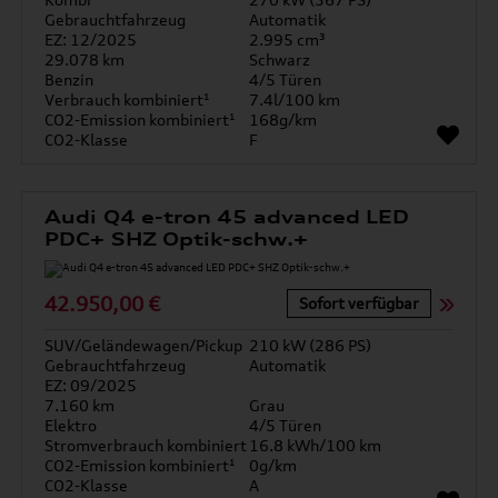
Gebrauchtfahrzeug
Automatik
EZ: 12/2025
2.995 cm³
29.078 km
Schwarz
Benzin
4/5 Türen
Verbrauch kombiniert¹
7.4l/100 km
CO2-Emission kombiniert¹
168g/km
CO2-Klasse
F
Audi Q4 e-tron 45 advanced LED
PDC+ SHZ Optik-schw.+
42.950,00 €
Sofort verfügbar
SUV/Geländewagen/Pickup
210 kW (286 PS)
Gebrauchtfahrzeug
Automatik
EZ: 09/2025
7.160 km
Grau
Elektro
4/5 Türen
Stromverbrauch kombiniert
16.8 kWh/100 km
CO2-Emission kombiniert¹
0g/km
CO2-Klasse
A