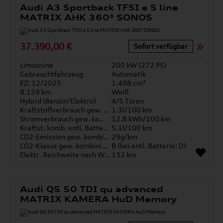
Audi A3 Sportback TFSI e S line
MATRIX AHK 360° SONOS
37.390,00 €
Sofort verfügbar
Limousine
200 kW (272 PS)
Gebrauchtfahrzeug
Automatik
EZ: 12/2025
1.498 cm³
8.159 km
Weiß
Hybrid (Benzin/Elektro)
4/5 Türen
Kraftstoffverbrauch gew. kombiniert
1.3l/100 km
Stromverbrauch gew. kombiniert
12.8 kWh/100 km
Kraftst. komb. entl. Batterie
5.1l/100 km
CO2-Emission gew. kombiniert
29g/km
CO2-Klasse gew. kombiniert
B (bei entl. Batterie: D)
Elektr. Reichweite nach WLTP*
132 km
Audi Q5 50 TDI qu advanced
MATRIX KAMERA HuD Memory