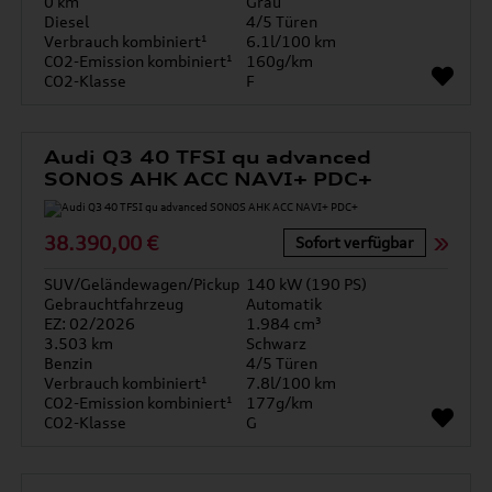
0 km
Grau
Diesel
4/5 Türen
Verbrauch kombiniert¹
6.1l/100 km
CO2-Emission kombiniert¹
160g/km
CO2-Klasse
F
Audi Q3 40 TFSI qu advanced
SONOS AHK ACC NAVI+ PDC+
38.390,00 €
Sofort verfügbar
SUV/Geländewagen/Pickup
140 kW (190 PS)
Gebrauchtfahrzeug
Automatik
EZ: 02/2026
1.984 cm³
3.503 km
Schwarz
Benzin
4/5 Türen
Verbrauch kombiniert¹
7.8l/100 km
CO2-Emission kombiniert¹
177g/km
CO2-Klasse
G