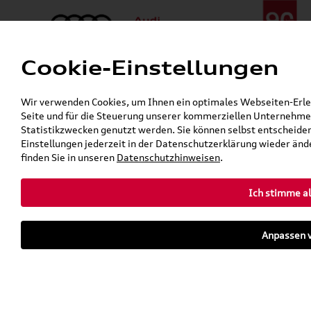
Cookie-Einstellungen
Menü
Telefon:
+49 (0)841 / 49 140
Wir verwenden Cookies, um Ihnen ein optimales Webseiten-Erlebn
24h-Pannenhilfe:
+49 (0)171 / 870 72 87
Seite und für die Steuerung unserer kommerziellen Unternehmen
Öffnet in 4 Stunden, 13 Minuten
Statistikzwecken genutzt werden. Sie können selbst entscheiden
Verkauf:
Mo. - Fr. 08:00 - 19:00 Uhr Sa. 09:00 - 13:00 Uhr
Einstellungen jederzeit in der Datenschutzerklärung wieder ände
Service:
Mo. - Fr. 06:00 - 20:00 Uhr Sa. 08:00 - 13:00 Uhr
finden Sie in unseren
Datenschutzhinweisen
.
Ich stimme al
Zurück zur Startseite
Parkhaus
Anpassen v
Sofort verfügbare