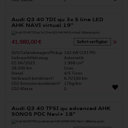
Audi Q3 40 TDI qu 3x S line LED
AHK NAVI virtual 19"
41.980,00 €
Sofort verfügbar
SUV/Geländewagen/Pickup
142 kW (193 PS)
Gebrauchtfahrzeug
Automatik
EZ: 06/2025
1.968 cm³
28.200 km
Grau
Diesel
4/5 Türen
Verbrauch kombiniert¹
6.7l/100 km
CO2-Emission kombiniert¹
176g/km
CO2-Klasse
G
Audi Q3 40 TFSI qu advanced AHK
SONOS PDC Navi+ 18"