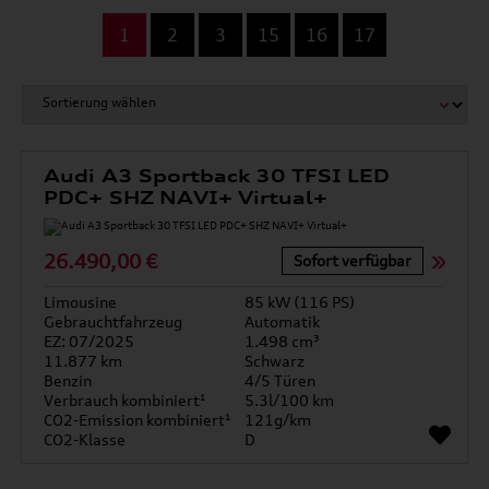
...
1
2
3
15
16
17
Audi A3 Sportback 30 TFSI LED
PDC+ SHZ NAVI+ Virtual+
26.490,00 €
Sofort verfügbar
Limousine
85 kW (116 PS)
Gebrauchtfahrzeug
Automatik
EZ: 07/2025
1.498 cm³
11.877 km
Schwarz
Benzin
4/5 Türen
Verbrauch kombiniert¹
5.3l/100 km
CO2-Emission kombiniert¹
121g/km
CO2-Klasse
D