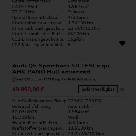
Gebrauchtfahrzeug
Automatik
EZ: 07/2023
1.984 cm³
72.216 km
Schwarz
Hybrid (Benzin/Elektro)
4/5 Türen
Kraftstoffverbrauch gew. kombiniert
1.5l/100 km
Stromverbrauch gew. kombiniert
22 kWh/100 km
Kraftst. komb. entl. Batterie
8l/100 km
CO2-Emission gew. kombiniert
35g/km
CO2-Klasse gew. kombiniert
B
Audi Q5 Sportback 50 TFSI e qu
AHK PANO HuD advanced
49.890,00 €
Sofort verfügbar
SUV/Geländewagen/Pickup
220 kW (299 PS)
Gebrauchtfahrzeug
Automatik
EZ: 07/2025
1.984 cm³
15.709 km
Weiß
Hybrid (Benzin/Elektro)
4/5 Türen
Kraftstoffverbrauch gew. kombiniert
1.8l/100 km
Stromverbrauch gew. kombiniert
23.2 kWh/100 km