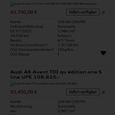
43.790,00 €
Sofort verfügbar
Kombi
150 kW (204 PS)
Gebrauchtfahrzeug
Automatik
EZ: 07/2025
1.984 cm³
24.558 km
Schwarz
Benzin
4/5 Türen
Verbrauch kombiniert¹
7.3l/100 km
CO2-Emission kombiniert¹
165g/km
CO2-Klasse
F
Audi A6 Avant TDI qu edition one S
line UPE 108.825,-
93.450,00 €
Sofort verfügbar
Kombi
220 kW (299 PS)
Neufahrzeug
Automatik
neu
2.967 cm³