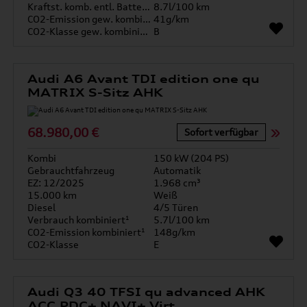
Kraftst. komb. entl. Batterie
8.7l/100 km
CO2-Emission gew. kombiniert
41g/km
CO2-Klasse gew. kombiniert
B
Audi A6 Avant TDI edition one qu
MATRIX S-Sitz AHK
68.980,00 €
Sofort verfügbar
Kombi
150 kW (204 PS)
Gebrauchtfahrzeug
Automatik
EZ: 12/2025
1.968 cm³
15.000 km
Weiß
Diesel
4/5 Türen
Verbrauch kombiniert¹
5.7l/100 km
CO2-Emission kombiniert¹
148g/km
CO2-Klasse
E
Audi Q3 40 TFSI qu advanced AHK
ACC PDC+ NAVI+ Virt.