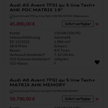
Audi A5 Avant TFSI qu S line Tech+
AHK PDC MATRIX 19"
45.890,00 €
Sofort verfügbar
Kombi
150 kW (204 PS)
Gebrauchtfahrzeug
Automatik
EZ: 12/2025
1.984 cm³
28.070 km
Schwarz
Benzin
4/5 Türen
Verbrauch kombiniert¹
7.3l/100 km
CO2-Emission kombiniert¹
166g/km
CO2-Klasse
F
Audi A6 Avant TFSI qu S line Tech+
MATRIX AHK MEMORY
59.790,00 €
Sofort verfügbar
Kombi
270 kW (367 PS)