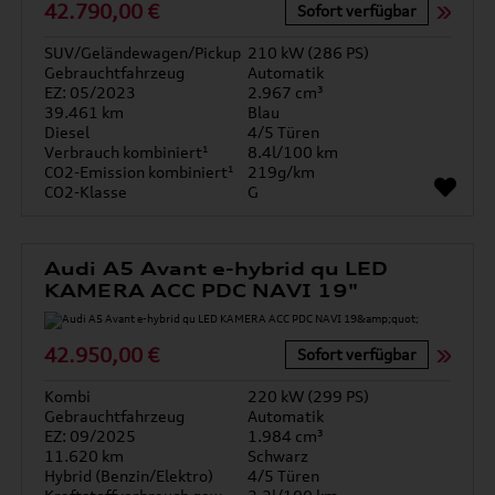
42.790,00 €
Sofort verfügbar
SUV/Geländewagen/Pickup
210 kW (286 PS)
Gebrauchtfahrzeug
Automatik
EZ: 05/2023
2.967 cm³
39.461 km
Blau
Diesel
4/5 Türen
Verbrauch kombiniert¹
8.4l/100 km
CO2-Emission kombiniert¹
219g/km
CO2-Klasse
G
Audi A5 Avant e-hybrid qu LED
KAMERA ACC PDC NAVI 19"
42.950,00 €
Sofort verfügbar
Kombi
220 kW (299 PS)
Gebrauchtfahrzeug
Automatik
EZ: 09/2025
1.984 cm³
11.620 km
Schwarz
Hybrid (Benzin/Elektro)
4/5 Türen