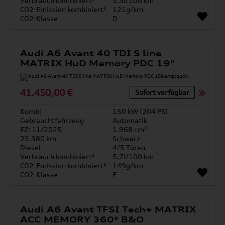
Verbrauch kombiniert¹
5.3l/100 km
CO2-Emission kombiniert¹
121g/km
CO2-Klasse
D
Audi A6 Avant 40 TDI S line
MATRIX HuD Memory PDC 19"
41.450,00 €
Sofort verfügbar
Kombi
150 kW (204 PS)
Gebrauchtfahrzeug
Automatik
EZ: 11/2025
1.968 cm³
25.380 km
Schwarz
Diesel
4/5 Türen
Verbrauch kombiniert¹
5.7l/100 km
CO2-Emission kombiniert¹
149g/km
CO2-Klasse
E
Audi A6 Avant TFSI Tech+ MATRIX
ACC MEMORY 360° B&O