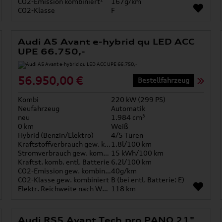
CO2-Emission kombiniert¹
167g/km
CO2-Klasse
F
Audi A5 Avant e-hybrid qu LED ACC
UPE 66.750,-
56.950,00 €
Bestellfahrzeug
Kombi
220 kW (299 PS)
Neufahrzeug
Automatik
neu
1.984 cm³
0 km
Weiß
Hybrid (Benzin/Elektro)
4/5 Türen
Kraftstoffverbrauch gew. kombiniert
1.8l/100 km
Stromverbrauch gew. kombiniert
15 kWh/100 km
Kraftst. komb. entl. Batterie
6.2l/100 km
CO2-Emission gew. kombiniert
40g/km
CO2-Klasse gew. kombiniert
B (bei entl. Batterie: E)
Elektr. Reichweite nach WLTP*
118 km
Audi RS5 Avant Tech pro PANO 21"