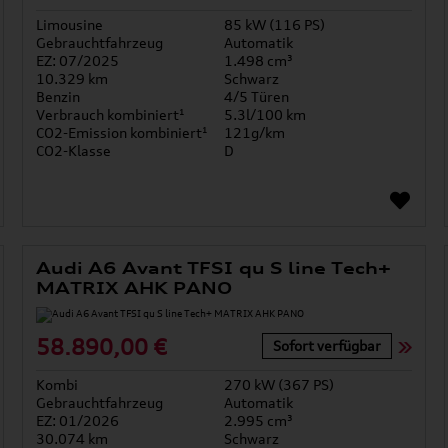
Limousine
85 kW (116 PS)
Gebrauchtfahrzeug
Automatik
EZ: 07/2025
1.498 cm³
10.329 km
Schwarz
Benzin
4/5 Türen
Verbrauch kombiniert¹
5.3l/100 km
CO2-Emission kombiniert¹
121g/km
CO2-Klasse
D
Audi A6 Avant TFSI qu S line Tech+
MATRIX AHK PANO
58.890,00 €
Sofort verfügbar
Kombi
270 kW (367 PS)
Gebrauchtfahrzeug
Automatik
EZ: 01/2026
2.995 cm³
30.074 km
Schwarz