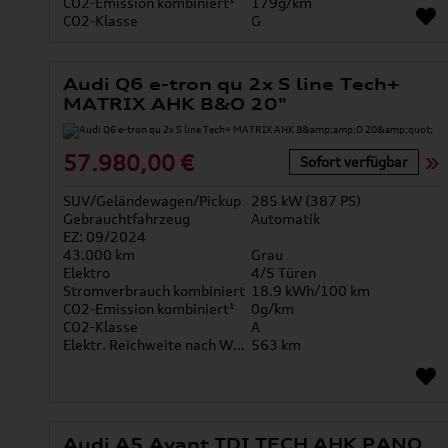
CO2-Emission kombiniert¹
179g/km
CO2-Klasse
G
Audi Q6 e-tron qu 2x S line Tech+
MATRIX AHK B&O 20"
57.980,00 €
Sofort verfügbar
SUV/Geländewagen/Pickup
285 kW (387 PS)
Gebrauchtfahrzeug
Automatik
EZ: 09/2024
43.000 km
Grau
Elektro
4/5 Türen
Stromverbrauch kombiniert
18.9 kWh/100 km
CO2-Emission kombiniert¹
0g/km
CO2-Klasse
A
Elektr. Reichweite nach WLTP*
563 km
Audi A5 Avant TDI TECH AHK PANO