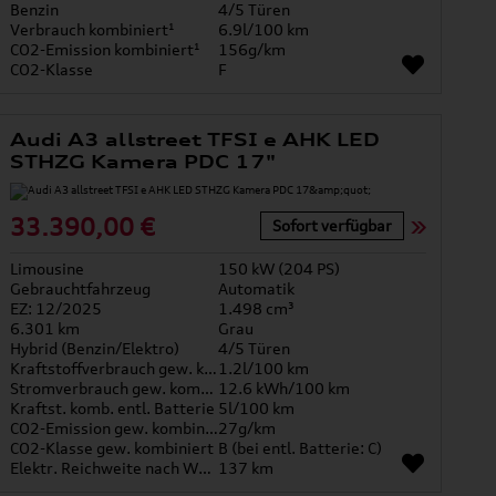
Benzin
4/5 Türen
Verbrauch kombiniert¹
6.9l/100 km
CO2-Emission kombiniert¹
156g/km
CO2-Klasse
F
Audi A3 allstreet TFSI e AHK LED
STHZG Kamera PDC 17"
33.390,00 €
Sofort verfügbar
Limousine
150 kW (204 PS)
Gebrauchtfahrzeug
Automatik
EZ: 12/2025
1.498 cm³
6.301 km
Grau
Hybrid (Benzin/Elektro)
4/5 Türen
Kraftstoffverbrauch gew. kombiniert
1.2l/100 km
Stromverbrauch gew. kombiniert
12.6 kWh/100 km
Kraftst. komb. entl. Batterie
5l/100 km
CO2-Emission gew. kombiniert
27g/km
CO2-Klasse gew. kombiniert
B (bei entl. Batterie: C)
Elektr. Reichweite nach WLTP*
137 km