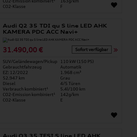
CO2-Emission kombiniert¹
163g/km
CO2-Klasse
F
Audi Q2 35 TDI qu S line LED AHK
KAMERA PDC ACC Navi+
31.490,00 €
Sofort verfügbar
SUV/Geländewagen/Pickup
110 kW (150 PS)
Gebrauchtfahrzeug
Automatik
EZ: 12/2022
1.968 cm³
52.947 km
Grau
Diesel
4/5 Türen
Verbrauch kombiniert¹
5.4l/100 km
CO2-Emission kombiniert¹
142g/km
CO2-Klasse
E
Audi Q3 35 TFSI S line LED AHK