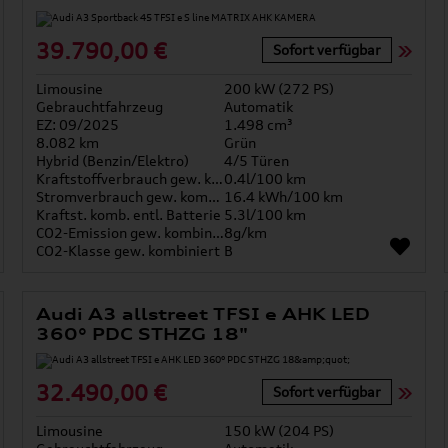
39.790,00 €
Sofort verfügbar
Limousine
200 kW (272 PS)
Gebrauchtfahrzeug
Automatik
EZ: 09/2025
1.498 cm³
8.082 km
Grün
Hybrid (Benzin/Elektro)
4/5 Türen
Kraftstoffverbrauch gew. kombiniert
0.4l/100 km
Stromverbrauch gew. kombiniert
16.4 kWh/100 km
Kraftst. komb. entl. Batterie
5.3l/100 km
CO2-Emission gew. kombiniert
8g/km
CO2-Klasse gew. kombiniert
B
Audi A3 allstreet TFSI e AHK LED
360° PDC STHZG 18"
32.490,00 €
Sofort verfügbar
Limousine
150 kW (204 PS)