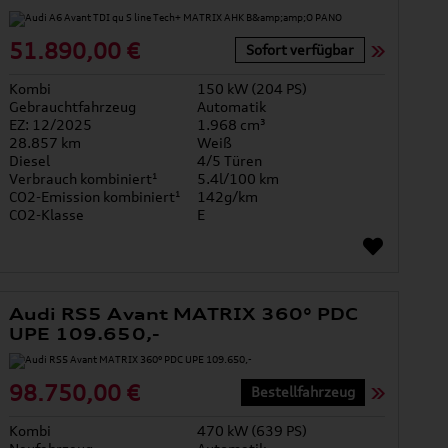
51.890,00 €
Sofort verfügbar
Kombi
150 kW (204 PS)
Gebrauchtfahrzeug
Automatik
EZ: 12/2025
1.968 cm³
28.857 km
Weiß
Diesel
4/5 Türen
Verbrauch kombiniert¹
5.4l/100 km
CO2-Emission kombiniert¹
142g/km
CO2-Klasse
E
Audi RS5 Avant MATRIX 360° PDC
UPE 109.650,-
98.750,00 €
Bestellfahrzeug
Kombi
470 kW (639 PS)