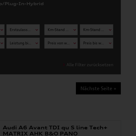
o/Plug-In-Hybrid
Erstzulassung bis wählen
Km-Stand von wählen
Km-Stand bis wählen
Leistung bis wählen
Preis von wählen
Preis bis wählen
Alle Filter zurücksetzen
Nächste Seite »
Audi A6 Avant TDI qu S line Tech+
MATRIX AHK B&O PANO