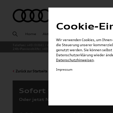
Cookie-Ei
Home
Aktuelles
Fahrzeugankauf
Angeb
Wir verwenden Cookies, um Ihnen ei
die Steuerung unserer kommerziell
Telefon:
+49 (0)841 / 49 140
24h-Pannenhilfe:
+49 (0)171 / 870 72 87
genutzt werden. Sie können selbst 
Datenschutzerklärung wieder änder
Datenschutzhinweisen
.
Impressum
Zurück zur Startseite
Sofort verfügbare Fah
Oder jetzt Neuwagen konfigurieren