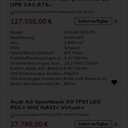
UPE 141.675,-
127.550,00 €
Sofort verfügbar
Kombi
470 kW (639 PS)
Neufahrzeug
Automatik
neu
2.894 cm³
0 km
Schwarz
Hybrid (Benzin/Elektro)
4/5 Türen
Kraftstoffverbrauch gew. kombiniert
4.1l/100 km
Stromverbrauch gew. kombiniert
18.2 kWh/100 km
Kraftst. komb. entl. Batterie
9.9l/100 km
CO2-Emission gew. kombiniert
94g/km
CO2-Klasse gew. kombiniert
B (bei entl. Batterie: G)
Elektr. Reichweite nach WLTP*
80 km
Audi A3 Sportback 30 TFSI LED
PDC+ SHZ NAVI+ Virtual+
27.790,00 €
Sofort verfügbar