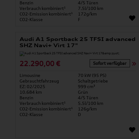
Benzin
4/5 Türen
Verbrauch kombiniert¹
7.5l/100 km
CO2-Emission kombiniert¹
172g/km
CO2-Klasse
F
Audi A1 Sportback 25 TFSI advanced
SHZ Navi+ Virt 17"
22.290,00 €
Sofort verfügbar
Limousine
70 kW (95 PS)
Gebrauchtfahrzeug
Schaltgetriebe
EZ: 02/2025
999 cm³
10.684 km
Grün
Benzin
4/5 Türen
Verbrauch kombiniert¹
5.5l/100 km
CO2-Emission kombiniert¹
126g/km
CO2-Klasse
D