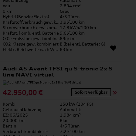
Neufahrzeug
Automatik
neu
2.894 cm³
0 km
Grau
Hybrid (Benzin/Elektro)
4/5 Türen
Kraftstoffverbrauch gew. kombiniert
3.9l/100 km
Stromverbrauch gew. kombiniert
17.8 kWh/100 km
Kraftst. komb. entl. Batterie
9.6l/100 km
CO2-Emission gew. kombiniert
89g/km
CO2-Klasse gew. kombiniert
B (bei entl. Batterie: G)
Elektr. Reichweite nach WLTP*
83 km
Audi A5 Avant TFSI qu S-tronic 2x S
line NAVI virtual
42.950,00 €
Sofort verfügbar
Kombi
150 kW (204 PS)
Gebrauchtfahrzeug
Automatik
EZ: 06/2025
1.984 cm³
20.000 km
Blau
Benzin
4/5 Türen
Verbrauch kombiniert¹
7.2l/100 km