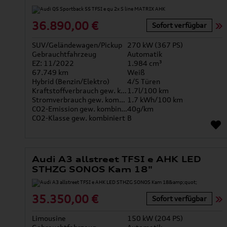
36.890,00 €
Sofort verfügbar
SUV/Geländewagen/Pickup
270 kW (367 PS)
Gebrauchtfahrzeug
Automatik
EZ: 11/2022
1.984 cm³
67.749 km
Weiß
Hybrid (Benzin/Elektro)
4/5 Türen
Kraftstoffverbrauch gew. kombiniert
1.7l/100 km
Stromverbrauch gew. kombiniert
1.7 kWh/100 km
CO2-Emission gew. kombiniert
40g/km
CO2-Klasse gew. kombiniert
B
Audi A3 allstreet TFSI e AHK LED
STHZG SONOS Kam 18"
35.350,00 €
Sofort verfügbar
Limousine
150 kW (204 PS)