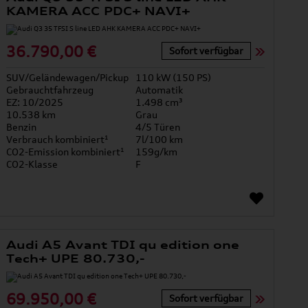
KAMERA ACC PDC+ NAVI+
36.790,00 €
Sofort verfügbar
SUV/Geländewagen/Pickup
110 kW (150 PS)
Gebrauchtfahrzeug
Automatik
EZ: 10/2025
1.498 cm³
10.538 km
Grau
Benzin
4/5 Türen
Verbrauch kombiniert¹
7l/100 km
CO2-Emission kombiniert¹
159g/km
CO2-Klasse
F
Audi A5 Avant TDI qu edition one
Tech+ UPE 80.730,-
69.950,00 €
Sofort verfügbar