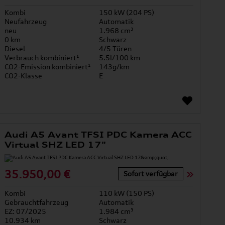
Kombi
150 kW (204 PS)
Neufahrzeug
Automatik
neu
1.968 cm³
0 km
Schwarz
Diesel
4/5 Türen
Verbrauch kombiniert¹
5.5l/100 km
CO2-Emission kombiniert¹
143g/km
CO2-Klasse
E
Audi A5 Avant TFSI PDC Kamera ACC
Virtual SHZ LED 17"
35.950,00 €
Sofort verfügbar
Kombi
110 kW (150 PS)
Gebrauchtfahrzeug
Automatik
EZ: 07/2025
1.984 cm³
10.934 km
Schwarz