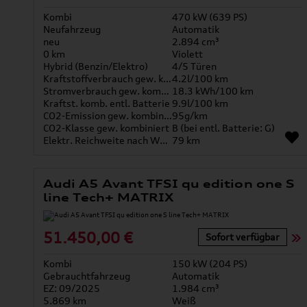
Kombi
470 kW (639 PS)
Neufahrzeug
Automatik
neu
2.894 cm³
0 km
Violett
Hybrid (Benzin/Elektro)
4/5 Türen
Kraftstoffverbrauch gew. kombiniert
4.2l/100 km
Stromverbrauch gew. kombiniert
18.3 kWh/100 km
Kraftst. komb. entl. Batterie
9.9l/100 km
CO2-Emission gew. kombiniert
95g/km
CO2-Klasse gew. kombiniert
B (bei entl. Batterie: G)
Elektr. Reichweite nach WLTP*
79 km
Audi A5 Avant TFSI qu edition one S
line Tech+ MATRIX
51.450,00 €
Sofort verfügbar
Kombi
150 kW (204 PS)
Gebrauchtfahrzeug
Automatik
EZ: 09/2025
1.984 cm³
5.869 km
Weiß