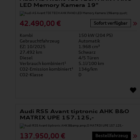
LED Memory Kamera 19"
42.490,00 €
Sofort verfügbar
Kombi
150 kW (204 PS)
Gebrauchtfahrzeug
Automatik
EZ: 10/2025
1.968 cm³
27.492 km
Schwarz
Diesel
4/5 Türen
Verbrauch kombiniert¹
5.1l/100 km
CO2-Emission kombiniert¹
134g/km
CO2-Klasse
D
Audi RS5 Avant tiptronic AHK B&O
MATRIX UPE 157.125,-
137.950,00 €
Bestellfahrzeug