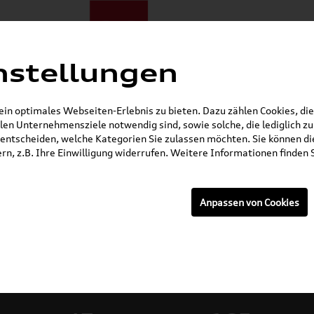
nstellungen
ote
E-Mobilität
Darum zu uns
NORA®
Mietwagen
n optimales Webseiten-Erlebnis zu bieten. Dazu zählen Cookies, die 
en Unternehmensziele notwendig sind, sowie solche, die lediglich 
Öffnet in 7 Stunden, 54 Minuten
entscheiden, welche Kategorien Sie zulassen möchten. Sie können die
n, z.B. Ihre Einwilligung widerrufen. Weitere Informationen finden S
Anpassen von Cookies
rzeuge: