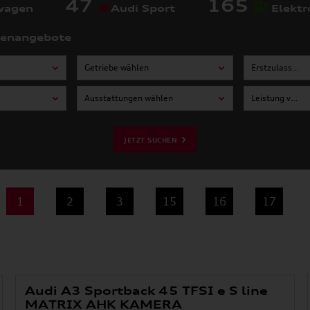
47
165
wagen
Audi Sport
Elektr
tenangebote
Getriebe wählen
Erstzulassung von wählen
Ausstattungen wählen
Leistung von wählen
JETZT SUCHEN
1
2
3
15
16
17
Audi A3 Sportback 45 TFSI e S line
MATRIX AHK KAMERA