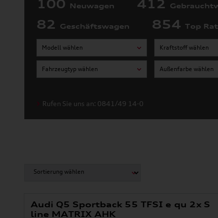
100
412
Neuwagen
Gebraucht
82
854
Geschäftswagen
Top Ra
Modell wählen
Kraftstoff wählen
Fahrzeugtyp wählen
Außenfarbe wählen
Rufen Sie uns an: 0841/49 14-0
Audi Q5 Sportback 55 TFSI e qu 2x S
line MATRIX AHK