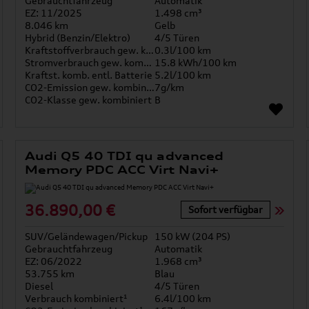
Gebrauchtfahrzeug
Automatik
EZ: 11/2025
1.498 cm³
8.046 km
Gelb
Hybrid (Benzin/Elektro)
4/5 Türen
Kraftstoffverbrauch gew. kombiniert
0.3l/100 km
Stromverbrauch gew. kombiniert
15.8 kWh/100 km
Kraftst. komb. entl. Batterie
5.2l/100 km
CO2-Emission gew. kombiniert
7g/km
CO2-Klasse gew. kombiniert
B
Audi Q5 40 TDI qu advanced
Memory PDC ACC Virt Navi+
36.890,00 €
Sofort verfügbar
SUV/Geländewagen/Pickup
150 kW (204 PS)
Gebrauchtfahrzeug
Automatik
EZ: 06/2022
1.968 cm³
53.755 km
Blau
Diesel
4/5 Türen
Verbrauch kombiniert¹
6.4l/100 km