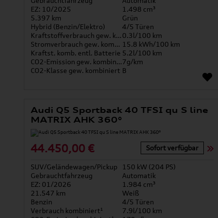
Gebrauchtfahrzeug
Automatik
EZ: 10/2025
1.498 cm³
5.397 km
Grün
Hybrid (Benzin/Elektro)
4/5 Türen
Kraftstoffverbrauch gew. kombiniert
0.3l/100 km
Stromverbrauch gew. kombiniert
15.8 kWh/100 km
Kraftst. komb. entl. Batterie
5.2l/100 km
CO2-Emission gew. kombiniert
7g/km
CO2-Klasse gew. kombiniert
B
Audi Q5 Sportback 40 TFSI qu S line
MATRIX AHK 360°
44.450,00 €
Sofort verfügbar
SUV/Geländewagen/Pickup
150 kW (204 PS)
Gebrauchtfahrzeug
Automatik
EZ: 01/2026
1.984 cm³
21.547 km
Weiß
Benzin
4/5 Türen
Verbrauch kombiniert¹
7.9l/100 km