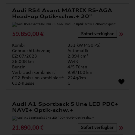
Audi RS4 Avant MATRIX RS-AGA
Head-up Optik-schw.+ 20"
59.850,00 €
Sofort verfügbar
Kombi
331 kW (450 PS)
Gebrauchtfahrzeug
Automatik
EZ: 07/2023
2.894 cm³
36.008 km
Weiß
Benzin
4/5 Türen
Verbrauch kombiniert¹
9.9l/100 km
CO2-Emission kombiniert¹
224g/km
CO2-Klasse
G
Audi A1 Sportback S line LED PDC+
NAVI+ Optik-schw.+
21.890,00 €
Sofort verfügbar