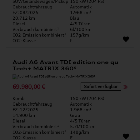
SUV/Geländewagen/Pickup
150 kW (204 PS)
Gebrauchtfahrzeug
Automatik
EZ: 08/2025
1.968 cm³
20.712 km
Blau
Diesel
4/5 Türen
Verbrauch kombiniert¹
6l/100 km
CO2-Emission kombiniert¹
157g/km
CO2-Klasse
F
Audi A6 Avant TDI edition one qu
Tech+ MATRIX 360°
69.980,00 €
Sofort verfügbar
Kombi
150 kW (204 PS)
Gebrauchtfahrzeug
Automatik
EZ: 12/2025
1.968 cm³
14.900 km
Grau
Diesel
4/5 Türen
Verbrauch kombiniert¹
5.7l/100 km
CO2-Emission kombiniert¹
148g/km
CO2-Klasse
E