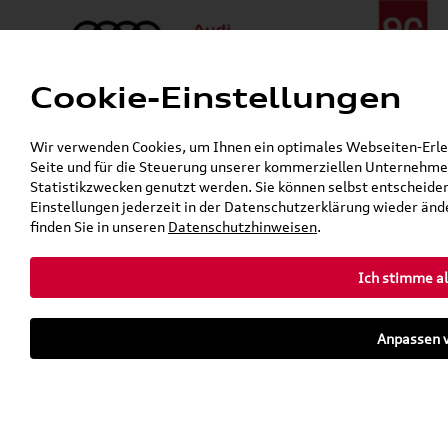
Cookie-Einstellungen
Menü
Telefon:
+49 (0)841 / 49 140
Wir verwenden Cookies, um Ihnen ein optimales Webseiten-Erlebn
24h-Pannenhilfe:
+49 (0)171 / 870 72 87
Seite und für die Steuerung unserer kommerziellen Unternehmen
Öffnet in 7 Stunden, 42 Minuten
Statistikzwecken genutzt werden. Sie können selbst entscheiden
Verkauf:
Mo. - Fr. 08:00 - 19:00 Uhr Sa. 09:00 - 13:00 Uhr
Einstellungen jederzeit in der Datenschutzerklärung wieder ände
Service:
Mo. - Fr. 06:00 - 20:00 Uhr Sa. 08:00 - 13:00 Uhr
finden Sie in unseren
Datenschutzhinweisen
.
Ich stimme al
Zurück zur Startseite
Parkhaus
Anpassen v
Sofort verfügbare