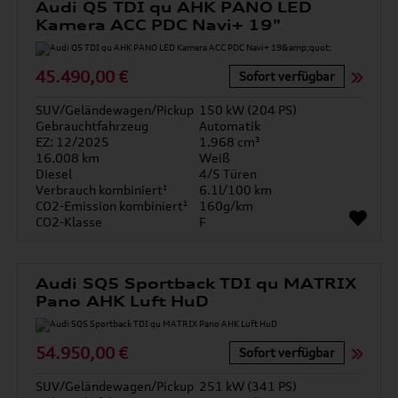
Audi Q5 TDI qu AHK PANO LED
Kamera ACC PDC Navi+ 19"
45.490,00 €
Sofort verfügbar
SUV/Geländewagen/Pickup
150 kW (204 PS)
Gebrauchtfahrzeug
Automatik
EZ: 12/2025
1.968 cm³
16.008 km
Weiß
Diesel
4/5 Türen
Verbrauch kombiniert¹
6.1l/100 km
CO2-Emission kombiniert¹
160g/km
CO2-Klasse
F
Audi SQ5 Sportback TDI qu MATRIX
Pano AHK Luft HuD
54.950,00 €
Sofort verfügbar
SUV/Geländewagen/Pickup
251 kW (341 PS)