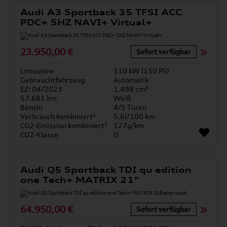
Audi A3 Sportback 35 TFSI ACC
PDC+ SHZ NAVI+ Virtual+
23.950,00 €
Sofort verfügbar
Limousine
110 kW (150 PS)
Gebrauchtfahrzeug
Automatik
EZ: 04/2023
1.498 cm³
57.681 km
Weiß
Benzin
4/5 Türen
Verbrauch kombiniert¹
5.6l/100 km
CO2-Emission kombiniert¹
127g/km
CO2-Klasse
D
Audi Q5 Sportback TDI qu edition
one Tech+ MATRIX 21"
64.950,00 €
Sofort verfügbar