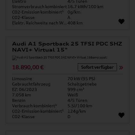
Elektro
4/5 Türen
Stromverbrauch kombiniert
16.7 kWh/100 km
CO2-Emission kombiniert¹
0g/km
CO2-Klasse
A
Elektr. Reichweite nach WLTP*
408 km
Audi A1 Sportback 25 TFSI PDC SHZ
NAVI+ Virtual 15"
18.890,00 €
Sofort verfügbar
Limousine
70 kW (95 PS)
Gebrauchtfahrzeug
Schaltgetriebe
EZ: 06/2023
999 cm³
7.058 km
Weiß
Benzin
4/5 Türen
Verbrauch kombiniert¹
5.5l/100 km
CO2-Emission kombiniert¹
124g/km
CO2-Klasse
D