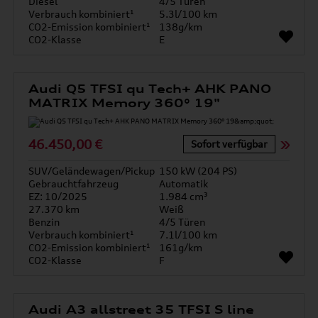
Diesel
4/5 Türen
Verbrauch kombiniert¹
5.3l/100 km
CO2-Emission kombiniert¹
138g/km
CO2-Klasse
E
Audi Q5 TFSI qu Tech+ AHK PANO
MATRIX Memory 360° 19"
46.450,00 €
Sofort verfügbar
SUV/Geländewagen/Pickup
150 kW (204 PS)
Gebrauchtfahrzeug
Automatik
EZ: 10/2025
1.984 cm³
27.370 km
Weiß
Benzin
4/5 Türen
Verbrauch kombiniert¹
7.1l/100 km
CO2-Emission kombiniert¹
161g/km
CO2-Klasse
F
Audi A3 allstreet 35 TFSI S line