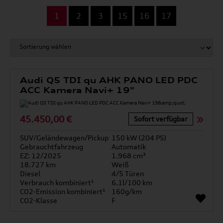
...
1
2
3
15
16
17
Audi Q5 TDI qu AHK PANO LED PDC
ACC Kamera Navi+ 19"
45.450,00 €
Sofort verfügbar
SUV/Geländewagen/Pickup
150 kW (204 PS)
Gebrauchtfahrzeug
Automatik
EZ: 12/2025
1.968 cm³
18.727 km
Weiß
Diesel
4/5 Türen
Verbrauch kombiniert¹
6.1l/100 km
CO2-Emission kombiniert¹
160g/km
CO2-Klasse
F