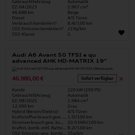
Gebrauchtfahrzeug
Automatik
EZ: 04/2023
2.967 cm³
46.688 km
Beige
Diesel
4/5 Türen
Verbrauch kombiniert¹
8.4l/100 km
CO2-Emission kombiniert¹
219g/km
CO2-Klasse
G
Audi A6 Avant 50 TFSI e qu
advanced AHK HD-MATRIX 19"
46.980,00 €
Sofort verfügbar
Kombi
220 kW (299 PS)
Gebrauchtfahrzeug
Automatik
EZ: 08/2025
1.984 cm³
12.090 km
Grau
Hybrid (Benzin/Elektro)
4/5 Türen
Kraftstoffverbrauch gew. kombiniert
1.5l/100 km
Stromverbrauch gew. kombiniert
20.9 kWh/100 km
Kraftst. komb. entl. Batterie
8.2l/100 km
CO2-Emission gew. kombiniert
35g/km