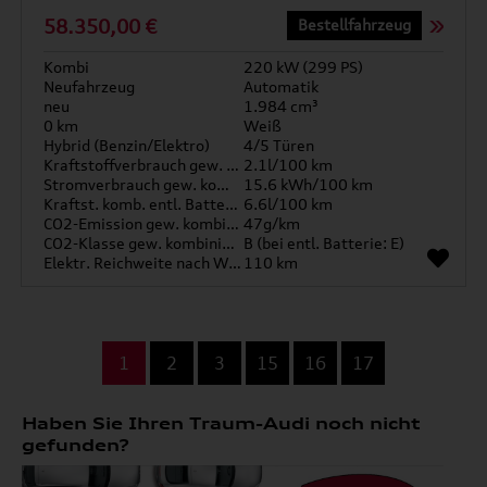
58.350,00 €
Bestellfahrzeug
Kombi
220 kW (299 PS)
Neufahrzeug
Automatik
neu
1.984 cm³
0 km
Weiß
Hybrid (Benzin/Elektro)
4/5 Türen
Kraftstoffverbrauch gew. kombiniert
2.1l/100 km
Stromverbrauch gew. kombiniert
15.6 kWh/100 km
Kraftst. komb. entl. Batterie
6.6l/100 km
CO2-Emission gew. kombiniert
47g/km
CO2-Klasse gew. kombiniert
B (bei entl. Batterie: E)
Elektr. Reichweite nach WLTP*
110 km
...
1
2
3
15
16
17
Haben Sie Ihren Traum-Audi noch nicht
gefunden?