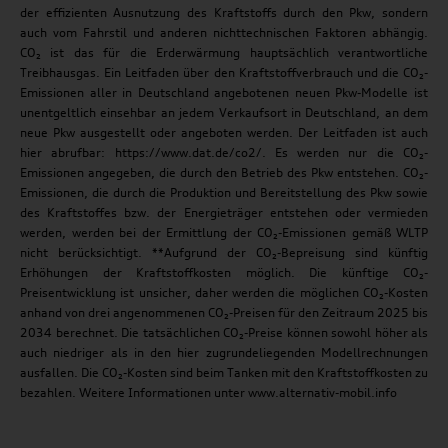
der effizienten Ausnutzung des Kraftstoffs durch den Pkw, sondern
auch vom Fahrstil und anderen nichttechnischen Faktoren abhängig.
CO₂ ist das für die Erderwärmung hauptsächlich verantwortliche
Treibhausgas. Ein Leitfaden über den Kraftstoffverbrauch und die CO₂-
Emissionen aller in Deutschland angebotenen neuen Pkw-Modelle ist
unentgeltlich einsehbar an jedem Verkaufsort in Deutschland, an dem
neue Pkw ausgestellt oder angeboten werden. Der Leitfaden ist auch
hier abrufbar: https://www.dat.de/co2/. Es werden nur die CO₂-
Emissionen angegeben, die durch den Betrieb des Pkw entstehen. CO₂-
Emissionen, die durch die Produktion und Bereitstellung des Pkw sowie
des Kraftstoffes bzw. der Energieträger entstehen oder vermieden
werden, werden bei der Ermittlung der CO₂-Emissionen gemäß WLTP
nicht berücksichtigt. **Aufgrund der CO₂-Bepreisung sind künftig
Erhöhungen der Kraftstoffkosten möglich. Die künftige CO₂-
Preisentwicklung ist unsicher, daher werden die möglichen CO₂-Kosten
anhand von drei angenommenen CO₂-Preisen für den Zeitraum 2025 bis
2034 berechnet. Die tatsächlichen CO₂-Preise können sowohl höher als
auch niedriger als in den hier zugrundeliegenden Modellrechnungen
ausfallen. Die CO₂-Kosten sind beim Tanken mit den Kraftstoffkosten zu
bezahlen. Weitere Informationen unter www.alternativ-mobil.info