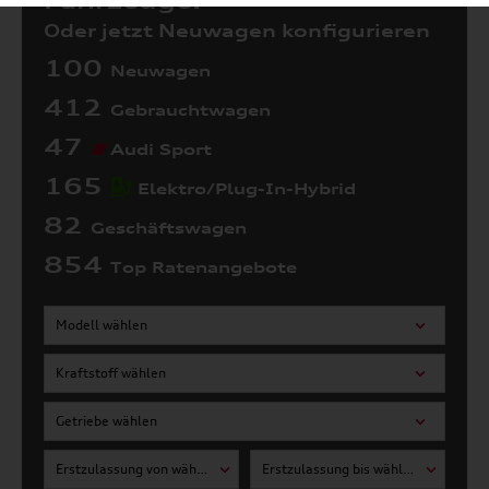
Fahrzeuge:
Oder jetzt Neuwagen konfigurieren
100
Neuwagen
412
Gebrauchtwagen
47
Audi Sport
165
Elektro/Plug-In-Hybrid
82
Geschäftswagen
854
Top Ratenangebote
Modell wählen
Kraftstoff wählen
Getriebe wählen
Erstzulassung von wählen
Erstzulassung bis wählen