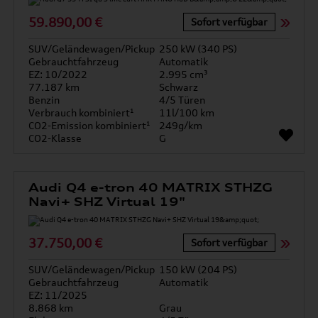
59.890,00 €
Sofort verfügbar
SUV/Geländewagen/Pickup
250 kW (340 PS)
Gebrauchtfahrzeug
Automatik
EZ: 10/2022
2.995 cm³
77.187 km
Schwarz
Benzin
4/5 Türen
Verbrauch kombiniert¹
11l/100 km
CO2-Emission kombiniert¹
249g/km
CO2-Klasse
G
Audi Q4 e-tron 40 MATRIX STHZG
Navi+ SHZ Virtual 19"
37.750,00 €
Sofort verfügbar
SUV/Geländewagen/Pickup
150 kW (204 PS)
Gebrauchtfahrzeug
Automatik
EZ: 11/2025
8.868 km
Grau