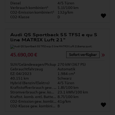
Diesel
4/5 Türen
Verbrauch kombiniert¹
5.1l/100 km
CO2-Emission kombiniert¹
132g/km
CO2-Klasse
D
Audi Q5 Sportback 55 TFSI e qu S
line MATRIX Luft 21"
45.690,00 €
Sofort verfügbar
SUV/Geländewagen/Pickup
270 kW (367 PS)
Gebrauchtfahrzeug
Automatik
EZ: 04/2023
1.984 cm³
40.151 km
Schwarz
Hybrid (Benzin/Elektro)
4/5 Türen
Kraftstoffverbrauch gew. kombiniert
1.8l/100 km
Stromverbrauch gew. kombiniert
23.1 kWh/100 km
Kraftst. komb. entl. Batterie
8.7l/100 km
CO2-Emission gew. kombiniert
41g/km
CO2-Klasse gew. kombiniert
B