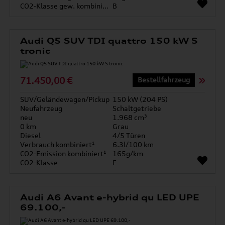
CO2-Klasse gew. kombiniert
B
Audi Q5 SUV TDI quattro 150 kW S
tronic
71.450,00 €
Bestellfahrzeug
SUV/Geländewagen/Pickup
150 kW (204 PS)
Neufahrzeug
Schaltgetriebe
neu
1.968 cm³
0 km
Grau
Diesel
4/5 Türen
Verbrauch kombiniert¹
6.3l/100 km
CO2-Emission kombiniert¹
165g/km
CO2-Klasse
F
Audi A6 Avant e-hybrid qu LED UPE
69.100,-