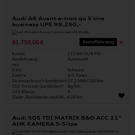
Audi A6 Avant e-tron qu S line
business UPE 99.260,-
81.750,00 €
Bestellfahrzeug
Kombi
315 kW (428 PS)
Neufahrzeug
Automatik
neu
0 km
Schwarz
Elektro
4/5 Türen
Stromverbrauch kombiniert
17.2 kWh/100 km
CO2-Emission kombiniert¹
0g/km
CO2-Klasse
A
Elektr. Reichweite nach WLTP*
620 km
Audi SQ5 TDI MATRIX B&O ACC 21"
AHK KAMERA S-Sitze