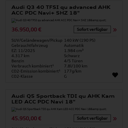
Audi Q3 40 TFSI qu advanced AHK
ACC PDC Navi+ SHZ 18"
36.950,00 €
Sofort verfügbar
SUV/Geländewagen/Pickup
140 kW (190 PS)
Gebrauchtfahrzeug
Automatik
EZ: 11/2025
1.984 cm³
4.317 km
Schwarz
Benzin
4/5 Türen
Verbrauch kombiniert¹
7.8l/100 km
CO2-Emission kombiniert¹
177g/km
CO2-Klasse
G
Audi Q5 Sportback TDI qu AHK Kam
LED ACC PDC Navi 18"
45.950,00 €
Sofort verfügbar