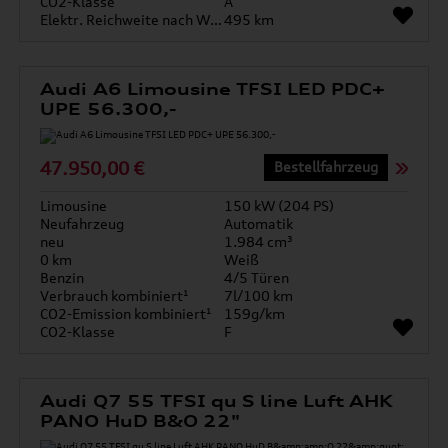
CO2-Klasse
A
Elektr. Reichweite nach WLTP*
495 km
Audi A6 Limousine TFSI LED PDC+
UPE 56.300,-
47.950,00 €
Bestellfahrzeug
Limousine
150 kW (204 PS)
Neufahrzeug
Automatik
neu
1.984 cm³
0 km
Weiß
Benzin
4/5 Türen
Verbrauch kombiniert¹
7l/100 km
CO2-Emission kombiniert¹
159g/km
CO2-Klasse
F
Audi Q7 55 TFSI qu S line Luft AHK
PANO HuD B&O 22"