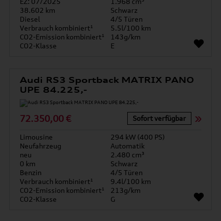
EZ: 07/2025
1.968 cm³
38.602 km
Schwarz
Diesel
4/5 Türen
Verbrauch kombiniert¹
5.5l/100 km
CO2-Emission kombiniert¹
143g/km
CO2-Klasse
E
Audi RS3 Sportback MATRIX PANO
UPE 84.225,-
72.350,00 €
Sofort verfügbar
Limousine
294 kW (400 PS)
Neufahrzeug
Automatik
neu
2.480 cm³
0 km
Schwarz
Benzin
4/5 Türen
Verbrauch kombiniert¹
9.4l/100 km
CO2-Emission kombiniert¹
213g/km
CO2-Klasse
G