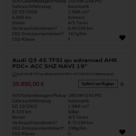
SUV/Geländewagen/Pickup
150 kW (204 PS)
Gebrauchtfahrzeug
Automatik
EZ: 03/2026
1.968 cm³
6.000 km
Schwarz
Diesel
4/5 Türen
Verbrauch kombiniert¹
6.4l/100 km
CO2-Emission kombiniert¹
167g/km
CO2-Klasse
F
Audi Q3 45 TFSI qu advanced AHK
PDC+ ACC SHZ NAVI 19"
39.890,00 €
Sofort verfügbar
SUV/Geländewagen/Pickup
180 kW (245 PS)
Gebrauchtfahrzeug
Automatik
EZ: 10/2025
1.984 cm³
8.333 km
Silber
Benzin
4/5 Türen
Verbrauch kombiniert¹
8.7l/100 km
CO2-Emission kombiniert¹
198g/km
CO2-Klasse
G