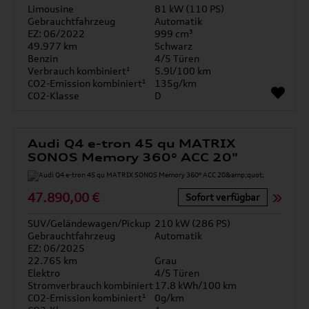
Limousine
81 kW (110 PS)
Gebrauchtfahrzeug
Automatik
EZ: 06/2022
999 cm³
49.977 km
Schwarz
Benzin
4/5 Türen
Verbrauch kombiniert¹
5.9l/100 km
CO2-Emission kombiniert¹
135g/km
CO2-Klasse
D
Audi Q4 e-tron 45 qu MATRIX
SONOS Memory 360° ACC 20"
47.890,00 €
Sofort verfügbar
SUV/Geländewagen/Pickup
210 kW (286 PS)
Gebrauchtfahrzeug
Automatik
EZ: 06/2025
22.765 km
Grau
Elektro
4/5 Türen
Stromverbrauch kombiniert
17.8 kWh/100 km
CO2-Emission kombiniert¹
0g/km