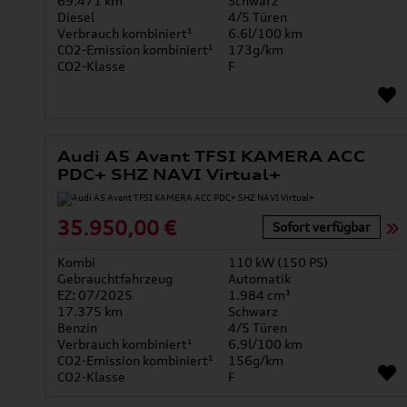
69.471 km
Schwarz
Diesel
4/5 Türen
Verbrauch kombiniert¹
6.6l/100 km
CO2-Emission kombiniert¹
173g/km
CO2-Klasse
F
Audi A5 Avant TFSI KAMERA ACC
PDC+ SHZ NAVI Virtual+
35.950,00 €
Sofort verfügbar
Kombi
110 kW (150 PS)
Gebrauchtfahrzeug
Automatik
EZ: 07/2025
1.984 cm³
17.375 km
Schwarz
Benzin
4/5 Türen
Verbrauch kombiniert¹
6.9l/100 km
CO2-Emission kombiniert¹
156g/km
CO2-Klasse
F