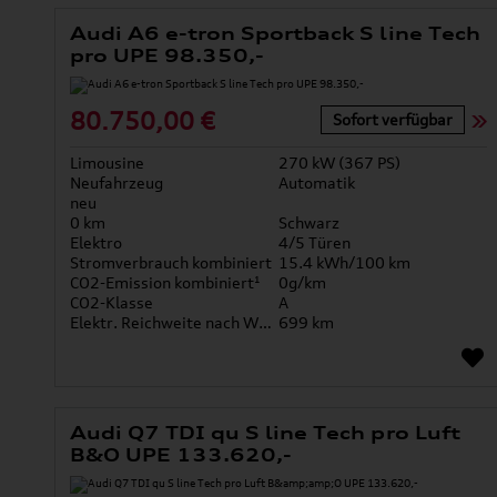
Audi A6 e-tron Sportback S line Tech
pro UPE 98.350,-
80.750,00 €
Sofort verfügbar
Limousine
270 kW (367 PS)
Neufahrzeug
Automatik
neu
0 km
Schwarz
Elektro
4/5 Türen
Stromverbrauch kombiniert
15.4 kWh/100 km
CO2-Emission kombiniert¹
0g/km
CO2-Klasse
A
Elektr. Reichweite nach WLTP*
699 km
Audi Q7 TDI qu S line Tech pro Luft
B&O UPE 133.620,-