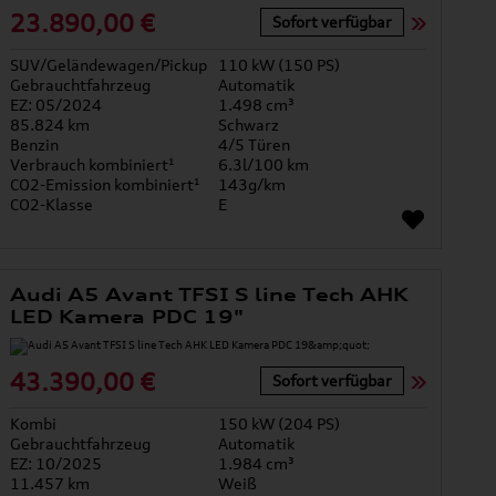
23.890,00 €
Sofort verfügbar
SUV/Geländewagen/Pickup
110 kW (150 PS)
Gebrauchtfahrzeug
Automatik
EZ: 05/2024
1.498 cm³
85.824 km
Schwarz
Benzin
4/5 Türen
Verbrauch kombiniert¹
6.3l/100 km
CO2-Emission kombiniert¹
143g/km
CO2-Klasse
E
Audi A5 Avant TFSI S line Tech AHK
LED Kamera PDC 19"
43.390,00 €
Sofort verfügbar
Kombi
150 kW (204 PS)
Gebrauchtfahrzeug
Automatik
EZ: 10/2025
1.984 cm³
11.457 km
Weiß