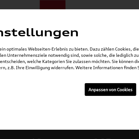
nstellungen
ote
E-Mobilität
Darum zu uns
NORA®
Mietwagen
n optimales Webseiten-Erlebnis zu bieten. Dazu zählen Cookies, die 
en Unternehmensziele notwendig sind, sowie solche, die lediglich 
Öffnet in 5 Stunden, 8 Minuten
entscheiden, welche Kategorien Sie zulassen möchten. Sie können die
n, z.B. Ihre Einwilligung widerrufen. Weitere Informationen finden S
Anpassen von Cookies
rzeuge: