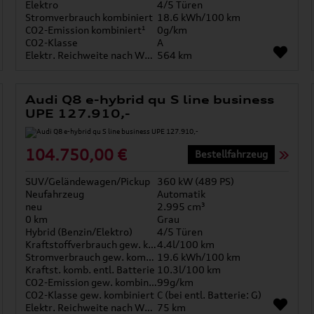
Elektro
4/5 Türen
Stromverbrauch kombiniert
18.6 kWh/100 km
CO2-Emission kombiniert¹
0g/km
CO2-Klasse
A
Elektr. Reichweite nach WLTP*
564 km
Audi Q8 e-hybrid qu S line business
UPE 127.910,-
104.750,00 €
Bestellfahrzeug
SUV/Geländewagen/Pickup
360 kW (489 PS)
Neufahrzeug
Automatik
neu
2.995 cm³
0 km
Grau
Hybrid (Benzin/Elektro)
4/5 Türen
Kraftstoffverbrauch gew. kombiniert
4.4l/100 km
Stromverbrauch gew. kombiniert
19.6 kWh/100 km
Kraftst. komb. entl. Batterie
10.3l/100 km
CO2-Emission gew. kombiniert
99g/km
CO2-Klasse gew. kombiniert
C (bei entl. Batterie: G)
Elektr. Reichweite nach WLTP*
75 km