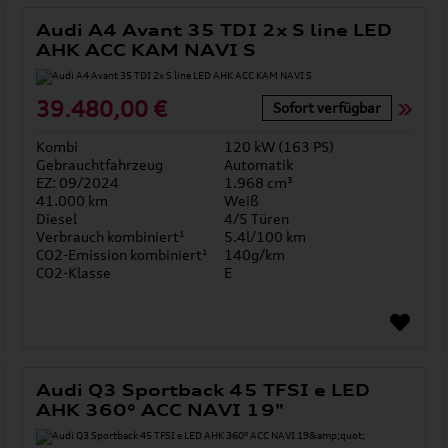
Audi A4 Avant 35 TDI 2x S line LED
AHK ACC KAM NAVI S
39.480,00 €
Sofort verfügbar
Kombi
120 kW (163 PS)
Gebrauchtfahrzeug
Automatik
EZ: 09/2024
1.968 cm³
41.000 km
Weiß
Diesel
4/5 Türen
Verbrauch kombiniert¹
5.4l/100 km
CO2-Emission kombiniert¹
140g/km
CO2-Klasse
E
Audi Q3 Sportback 45 TFSI e LED
AHK 360° ACC NAVI 19"