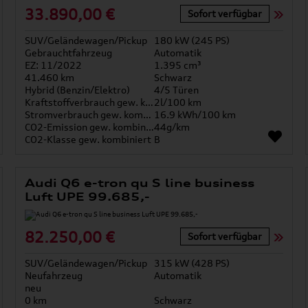
33.890,00 €
Sofort verfügbar
SUV/Geländewagen/Pickup
180 kW (245 PS)
Gebrauchtfahrzeug
Automatik
EZ: 11/2022
1.395 cm³
41.460 km
Schwarz
Hybrid (Benzin/Elektro)
4/5 Türen
Kraftstoffverbrauch gew. kombiniert
2l/100 km
Stromverbrauch gew. kombiniert
16.9 kWh/100 km
CO2-Emission gew. kombiniert
44g/km
CO2-Klasse gew. kombiniert
B
Audi Q6 e-tron qu S line business
Luft UPE 99.685,-
82.250,00 €
Sofort verfügbar
SUV/Geländewagen/Pickup
315 kW (428 PS)
Neufahrzeug
Automatik
neu
0 km
Schwarz