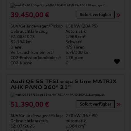
39.450,00 €
Sofort verfügbar
SUV/Geländewagen/Pickup
150 kW (204 PS)
Gebrauchtfahrzeug
Automatik
EZ: 08/2023
1.968 cm³
52.194 km
Schwarz
Diesel
4/5 Türen
Verbrauch kombiniert¹
6.7l/100 km
CO2-Emission kombiniert¹
176g/km
CO2-Klasse
G
Audi Q5 55 TFSI e qu S line MATRIX
AHK PANO 360° 21"
51.390,00 €
Sofort verfügbar
SUV/Geländewagen/Pickup
270 kW (367 PS)
Gebrauchtfahrzeug
Automatik
EZ: 07/2025
1.984 cm³