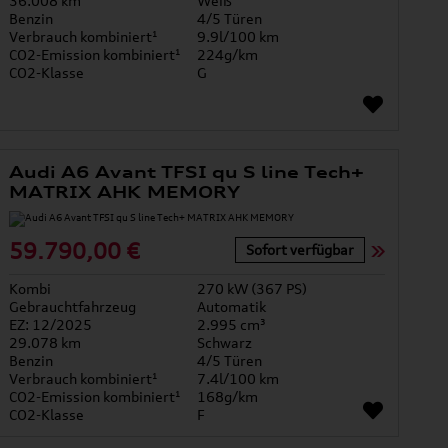
36.008 km
Weiß
Benzin
4/5 Türen
Verbrauch kombiniert¹
9.9l/100 km
CO2-Emission kombiniert¹
224g/km
CO2-Klasse
G
Audi A6 Avant TFSI qu S line Tech+
MATRIX AHK MEMORY
59.790,00 €
Sofort verfügbar
Kombi
270 kW (367 PS)
Gebrauchtfahrzeug
Automatik
EZ: 12/2025
2.995 cm³
29.078 km
Schwarz
Benzin
4/5 Türen
Verbrauch kombiniert¹
7.4l/100 km
CO2-Emission kombiniert¹
168g/km
CO2-Klasse
F