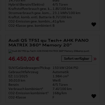
14.705 km
Blau
Hybrid (Benzin/Elektro)
4/5 Türen
Kraftstoffverbrauch gew. kombiniert
1.8l/100 km
Stromverbrauch gew. kombiniert
23.1 kWh/100 km
Kraftst. komb. entl. Batterie
8.7l/100 km
CO2-Emission gew. kombiniert
41g/km
CO2-Klasse gew. kombiniert
B
Audi Q5 TFSI qu Tech+ AHK PANO
MATRIX 360° Memory 20"
46.450,00 €
Sofort verfügbar
SUV/Geländewagen/Pickup
150 kW (204 PS)
Gebrauchtfahrzeug
Automatik
EZ: 11/2025
1.984 cm³
30.010 km
Weiß
Benzin
4/5 Türen
Verbrauch kombiniert¹
7.4l/100 km
CO2-Emission kombiniert¹
168g/km
CO2-Klasse
F