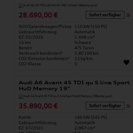
28.690,00 €
Sofort verfügbar
SUV/Geländewagen/Pickup
110 kW (150 PS)
Gebrauchtfahrzeug
Automatik
EZ: 02/2026
1.498 cm³
15 km
Schwarz
Benzin
4/5 Türen
Verbrauch kombiniert¹
5.8l/100 km
CO2-Emission kombiniert¹
133g/km
CO2-Klasse
D
Audi A6 Avant 45 TDI qu S line Sport
HuD Memory 19"
35.890,00 €
Sofort verfügbar
Kombi
180 kW (245 PS)
Gebrauchtfahrzeug
Automatik
EZ: 07/2021
2.967 cm³