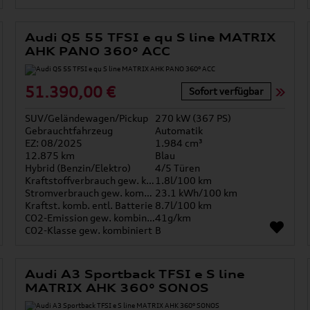
Audi Q5 55 TFSI e qu S line MATRIX
AHK PANO 360° ACC
51.390,00 €
Sofort verfügbar
SUV/Geländewagen/Pickup
270 kW (367 PS)
Gebrauchtfahrzeug
Automatik
EZ: 08/2025
1.984 cm³
12.875 km
Blau
Hybrid (Benzin/Elektro)
4/5 Türen
Kraftstoffverbrauch gew. kombiniert
1.8l/100 km
Stromverbrauch gew. kombiniert
23.1 kWh/100 km
Kraftst. komb. entl. Batterie
8.7l/100 km
CO2-Emission gew. kombiniert
41g/km
CO2-Klasse gew. kombiniert
B
Audi A3 Sportback TFSI e S line
MATRIX AHK 360° SONOS