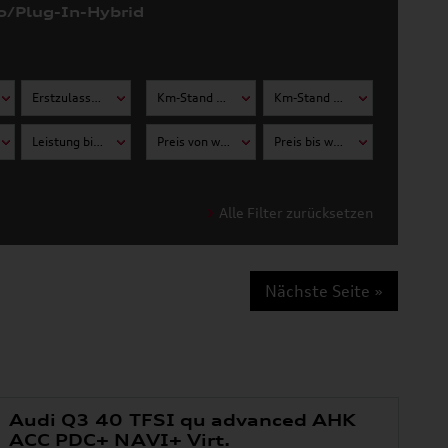
o/Plug-In-Hybrid
Erstzulassung bis wählen
Km-Stand von wählen
Km-Stand bis wählen
Leistung bis wählen
Preis von wählen
Preis bis wählen
Alle Filter zurücksetzen
Nächste Seite »
Audi Q3 40 TFSI qu advanced AHK
ACC PDC+ NAVI+ Virt.