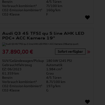
Benzin
4/5 Türen
Verbrauch kombiniert¹
7l/100 km
CO2-Emission kombiniert¹
160g/km
CO2-Klasse
F
Audi Q3 45 TFSI qu S line AHK LED
PDC+ ACC Kamera 19"
37.890,00 €
Sofort verfügbar
SUV/Geländewagen/Pickup
180 kW (245 PS)
Gebrauchtfahrzeug
Automatik
EZ: 06/2023
1.984 cm³
61.359 km
Grau
Benzin
4/5 Türen
Verbrauch kombiniert¹
8.7l/100 km
CO2-Emission kombiniert¹
197g/km
CO2-Klasse
G