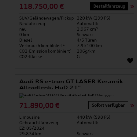
118.750,00 €
Bestellfahrzeug
SUV/Geländewagen/Pickup
220 kW (299 PS)
Neufahrzeug
Automatik
neu
2.967 cm³
0 km
Schwarz
Diesel
4/5 Türen
Verbrauch kombiniert¹
7.9l/100 km
CO2-Emission kombiniert¹
206g/km
CO2-Klasse
G
Audi RS e-tron GT LASER Keramik
Allradlenk. HuD 21"
71.890,00 €
Sofort verfügbar
Limousine
440 kW (598 PS)
Gebrauchtfahrzeug
Automatik
EZ: 05/2024
29.874 km
Schwarz