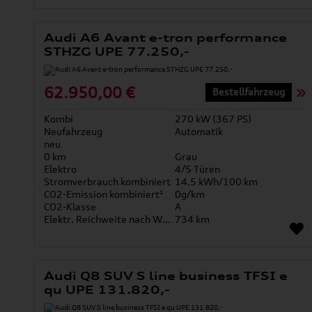
Audi A6 Avant e-tron performance
STHZG UPE 77.250,-
62.950,00 €
Bestellfahrzeug
Kombi
270 kW (367 PS)
Neufahrzeug
Automatik
neu
0 km
Grau
Elektro
4/5 Türen
Stromverbrauch kombiniert
14.5 kWh/100 km
CO2-Emission kombiniert¹
0g/km
CO2-Klasse
A
Elektr. Reichweite nach WLTP*
734 km
Audi Q8 SUV S line business TFSI e
qu UPE 131.820,-