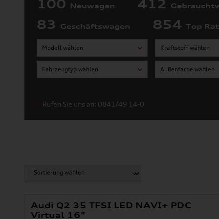
100
412
Neuwagen
Gebraucht
83
854
Geschäftswagen
Top Ra
Modell wählen
Kraftstoff wählen
Fahrzeugtyp wählen
Außenfarbe wählen
Rufen Sie uns an: 0841/49 14-0
Audi Q2 35 TFSI LED NAVI+ PDC
Virtual 16"