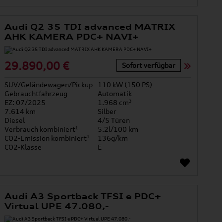
Audi Q2 35 TDI advanced MATRIX
AHK KAMERA PDC+ NAVI+
29.890,00 €
Sofort verfügbar
SUV/Geländewagen/Pickup
110 kW (150 PS)
Gebrauchtfahrzeug
Automatik
EZ: 07/2025
1.968 cm³
7.614 km
Silber
Diesel
4/5 Türen
Verbrauch kombiniert¹
5.2l/100 km
CO2-Emission kombiniert¹
136g/km
CO2-Klasse
E
Audi A3 Sportback TFSI e PDC+
Virtual UPE 47.080,-