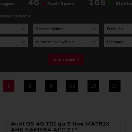
46
165
wagen
Audi Sport
Elektr
tenangebote
Getriebe wählen
Erstzulassung von wählen
Ausstattungen wählen
Leistung von wählen
JETZT SUCHEN
1
2
3
15
16
17
Audi Q5 40 TDI qu S line MATRIX
AHK KAMERA ACC 21"