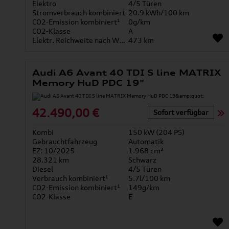
Elektro
4/5 Türen
Stromverbrauch kombiniert
20.9 kWh/100 km
CO2-Emission kombiniert¹
0g/km
CO2-Klasse
A
Elektr. Reichweite nach WLTP*
473 km
Audi A6 Avant 40 TDI S line MATRIX
Memory HuD PDC 19"
42.490,00 €
Sofort verfügbar
Kombi
150 kW (204 PS)
Gebrauchtfahrzeug
Automatik
EZ: 10/2025
1.968 cm³
28.321 km
Schwarz
Diesel
4/5 Türen
Verbrauch kombiniert¹
5.7l/100 km
CO2-Emission kombiniert¹
149g/km
CO2-Klasse
E