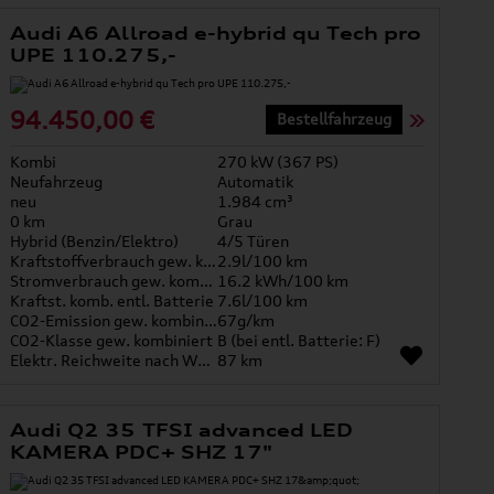
Audi A6 Allroad e-hybrid qu Tech pro
UPE 110.275,-
94.450,00 €
Bestellfahrzeug
Kombi
270 kW (367 PS)
Neufahrzeug
Automatik
neu
1.984 cm³
0 km
Grau
Hybrid (Benzin/Elektro)
4/5 Türen
Kraftstoffverbrauch gew. kombiniert
2.9l/100 km
Stromverbrauch gew. kombiniert
16.2 kWh/100 km
Kraftst. komb. entl. Batterie
7.6l/100 km
CO2-Emission gew. kombiniert
67g/km
CO2-Klasse gew. kombiniert
B (bei entl. Batterie: F)
Elektr. Reichweite nach WLTP*
87 km
Audi Q2 35 TFSI advanced LED
KAMERA PDC+ SHZ 17"