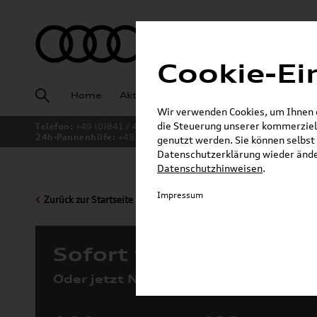
Cookie-Ei
Home
Aktuelles
Fahrzeugankauf
Angeb
Wir verwenden Cookies, um Ihnen ei
die Steuerung unserer kommerziell
Telefon:
+49 (0)841 / 49 140
24h-Pannenhilfe:
+49 (0)171 / 870 72 87
genutzt werden. Sie können selbst 
Datenschutzerklärung wieder änder
Datenschutzhinweisen
.
Impressum
Zurück zur Startseite
Sofort verfügbare Fah
Oder jetzt Neuwagen konfigurieren