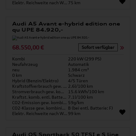
Elektr. Reichweite nach WLTP*
75 km
Audi A5 Avant e-hybrid edition one
qu UPE 84.920,-
68.550,00 €
Sofort verfügbar
Kombi
220 kW (299 PS)
Neufahrzeug
Automatik
neu
1.984 cm³
0 km
Schwarz
Hybrid (Benzin/Elektro)
4/5 Türen
Kraftstoffverbrauch gew. kombiniert
2.6l/100 km
Stromverbrauch gew. kombiniert
15.6 kWh/100 km
Kraftst. komb. entl. Batterie
7.1l/100 km
CO2-Emission gew. kombiniert
59g/km
CO2-Klasse gew. kombiniert
B (bei entl. Batterie: F)
Elektr. Reichweite nach WLTP*
99 km
Audi Q5 Sportback 50 TFSI e S line