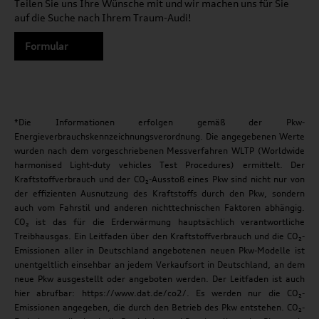
Teilen Sie uns Ihre Wünsche mit und wir machen uns für Sie
auf die Suche nach Ihrem Traum-Audi!
Formular
*Die Informationen erfolgen gemäß der Pkw-
Energieverbrauchskennzeichnungsverordnung. Die angegebenen Werte
wurden nach dem vorgeschriebenen Messverfahren WLTP (Worldwide
harmonised Light-duty vehicles Test Procedures) ermittelt. Der
Kraftstoffverbrauch und der CO₂-Ausstoß eines Pkw sind nicht nur von
der effizienten Ausnutzung des Kraftstoffs durch den Pkw, sondern
auch vom Fahrstil und anderen nichttechnischen Faktoren abhängig.
CO₂ ist das für die Erderwärmung hauptsächlich verantwortliche
Treibhausgas. Ein Leitfaden über den Kraftstoffverbrauch und die CO₂-
Emissionen aller in Deutschland angebotenen neuen Pkw-Modelle ist
unentgeltlich einsehbar an jedem Verkaufsort in Deutschland, an dem
neue Pkw ausgestellt oder angeboten werden. Der Leitfaden ist auch
hier abrufbar: https://www.dat.de/co2/. Es werden nur die CO₂-
Emissionen angegeben, die durch den Betrieb des Pkw entstehen. CO₂-