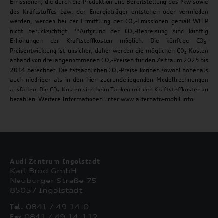
Emissionen, die durch die Produktion und Bereitstellung des Pkw sowie
des Kraftstoffes bzw. der Energieträger entstehen oder vermieden
werden, werden bei der Ermittlung der CO₂-Emissionen gemäß WLTP
nicht berücksichtigt. **Aufgrund der CO₂-Bepreisung sind künftig
Erhöhungen der Kraftstoffkosten möglich. Die künftige CO₂-
Preisentwicklung ist unsicher, daher werden die möglichen CO₂-Kosten
anhand von drei angenommenen CO₂-Preisen für den Zeitraum 2025 bis
2034 berechnet. Die tatsächlichen CO₂-Preise können sowohl höher als
auch niedriger als in den hier zugrundeliegenden Modellrechnungen
ausfallen. Die CO₂-Kosten sind beim Tanken mit den Kraftstoffkosten zu
bezahlen. Weitere Informationen unter www.alternativ-mobil.info
Audi Zentrum Ingolstadt
Karl Brod GmbH
Neuburger Straße 75
85057 Ingolstadt
Tel.
0841 / 49 14-0
Fax
0841 / 49 14-112