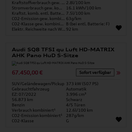
Kraftstoffverbrauch gew. kombiniert
2.8l/100 km
Stromverbrauch gew. kombiniert
16.1 kWh/100 km
Kraftst. komb. entl. Batterie
7.5l/100 km
CO2-Emission gew. kombiniert
63g/km
CO2-Klasse gew. kombiniert
B (bei entl. Batterie: F)
Elektr. Reichweite nach WLTP*
92 km
Audi SQ8 TFSI qu Luft HD-MATRIX
AHK Pano HuD S-Sitze
67.450,00 €
Sofort verfügbar
SUV/Geländewagen/Pickup
373 kW (507 PS)
Gebrauchtfahrzeug
Automatik
EZ: 07/2022
3.996 cm³
56.873 km
Schwarz
Benzin
4/5 Türen
Verbrauch kombiniert¹
12.6l/100 km
CO2-Emission kombiniert¹
287g/km
CO2-Klasse
G