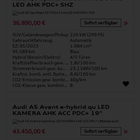
LED AHK PDC+ SHZ
36.890,00 €
Sofort verfügbar
SUV/Geländewagen/Pickup
220 kW (299 PS)
Gebrauchtfahrzeug
Automatik
EZ: 05/2023
1.984 cm³
95.589 km
Blau
Hybrid (Benzin/Elektro)
4/5 Türen
Kraftstoffverbrauch gew. kombiniert
1.8l/100 km
Stromverbrauch gew. kombiniert
23.1 kWh/100 km
Kraftst. komb. entl. Batterie
8.6l/100 km
CO2-Emission gew. kombiniert
40g/km
CO2-Klasse gew. kombiniert
B
Audi A5 Avant e-hybrid qu LED
KAMERA AHK ACC PDC+ 19"
43.450,00 €
Sofort verfügbar