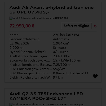
Audi A5 Avant e-hybrid edition one
qu UPE 87.485,-
72.950,00 €
Sofort verfügbar
Kombi
270 kW (367 PS)
Gebrauchtfahrzeug
Automatik
EZ: 06/2026
1.984 cm³
2.000 km
Schwarz
Hybrid (Benzin/Elektro)
4/5 Türen
Kraftstoffverbrauch gew. kombiniert
2.6l/100 km
Stromverbrauch gew. kombiniert
15.7 kWh/100 km
Kraftst. komb. entl. Batterie
7.2l/100 km
CO2-Emission gew. kombiniert
59g/km
CO2-Klasse gew. kombiniert
B (bei entl. Batterie: F)
Elektr. Reichweite nach WLTP*
97 km
Audi Q2 35 TFSI advanced LED
KAMERA PDC+ SHZ 17"