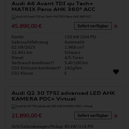
Audi A6 Avant TDI qu Tech+
MATRIX Pano AHK 360° ACC
45.890,00 €
Sofort verfügbar
Kombi
150 kW (204 PS)
Gebrauchtfahrzeug
Automatik
EZ: 09/2025
1.968 cm³
22.441 km
Schwarz
Diesel
4/5 Türen
Verbrauch kombiniert¹
5.4l/100 km
CO2-Emission kombiniert¹
142g/km
CO2-Klasse
E
Audi Q2 30 TFSI advanced LED AHK
KAMERA PDC+ Virtual
21.890,00 €
Sofort verfügbar
SUV/Geländewagen/Pickup
85 kW (116 PS)