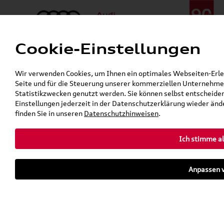
Cookie-Einstellungen
Menü
Telefon:
+49 (0)841 / 49 140
Wir verwenden Cookies, um Ihnen ein optimales Webseiten-Erlebn
24h-Pannenhilfe:
+49 (0)171 / 870 72 87
Seite und für die Steuerung unserer kommerziellen Unternehmen
Öffnet in 2 Stunden, 29 Minuten
Statistikzwecken genutzt werden. Sie können selbst entscheiden
Verkauf:
Mo. - Fr. 08:00 - 19:00 Uhr Sa. 09:00 - 13:00 Uhr
Einstellungen jederzeit in der Datenschutzerklärung wieder ände
Service:
Mo. - Fr. 06:00 - 20:00 Uhr Sa. 08:00 - 13:00 Uhr
finden Sie in unseren
Datenschutzhinweisen
.
Ich stimme al
Zurück zur Startseite
Parkhaus
Anpassen v
Sofort verfügbare