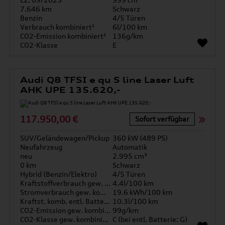
7.646 km
Schwarz
Benzin
4/5 Türen
Verbrauch kombiniert¹
6l/100 km
CO2-Emission kombiniert¹
136g/km
CO2-Klasse
E
Audi Q8 TFSI e qu S line Laser Luft
AHK UPE 135.620,-
117.950,00 €
Sofort verfügbar
SUV/Geländewagen/Pickup
360 kW (489 PS)
Neufahrzeug
Automatik
neu
2.995 cm³
0 km
Schwarz
Hybrid (Benzin/Elektro)
4/5 Türen
Kraftstoffverbrauch gew. kombiniert
4.4l/100 km
Stromverbrauch gew. kombiniert
19.6 kWh/100 km
Kraftst. komb. entl. Batterie
10.3l/100 km
CO2-Emission gew. kombiniert
99g/km
CO2-Klasse gew. kombiniert
C (bei entl. Batterie: G)