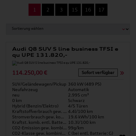
...
1
2
3
15
16
17
Audi Q8 SUV S line business TFSI e
qu UPE 131.820,-
114.250,00 €
Sofort verfügbar
SUV/Geländewagen/Pickup
360 kW (489 PS)
Neufahrzeug
Automatik
neu
2.995 cm³
0 km
Schwarz
Hybrid (Benzin/Elektro)
4/5 Türen
Kraftstoffverbrauch gew. kombiniert
4.4l/100 km
Stromverbrauch gew. kombiniert
19.6 kWh/100 km
Kraftst. komb. entl. Batterie
10.3l/100 km
CO2-Emission gew. kombiniert
99g/km
CO2-Klasse gew. kombiniert
C (bei entl. Batterie: G)