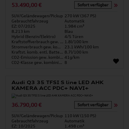
53.490,00 €
Sofort verfügbar
SUV/Geländewagen/Pickup
270 kW (367 PS)
Gebrauchtfahrzeug
Automatik
EZ: 07/2025
1.984 cm³
8.213 km
Blau
Hybrid (Benzin/Elektro)
4/5 Türen
Kraftstoffverbrauch gew. kombiniert
1.8l/100 km
Stromverbrauch gew. kombiniert
23.1 kWh/100 km
Kraftst. komb. entl. Batterie
8.7l/100 km
CO2-Emission gew. kombiniert
41g/km
CO2-Klasse gew. kombiniert
B
Audi Q3 35 TFSI S line LED AHK
KAMERA ACC PDC+ NAVI+
36.790,00 €
Sofort verfügbar
SUV/Geländewagen/Pickup
110 kW (150 PS)
Gebrauchtfahrzeug
Automatik
EZ: 10/2025
1.498 cm³