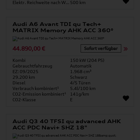
Elektr. Reichweite nach WLTP*
500 km
Audi A6 Avant TDI qu Tech+
MATRIX Memory AHK ACC 360°
44.890,00 €
Sofort verfügbar
Kombi
150 kW (204 PS)
Gebrauchtfahrzeug
Automatik
EZ: 09/2025
1.968 cm³
29.200 km
Schwarz
Diesel
4/5 Türen
Verbrauch kombiniert¹
5.4l/100 km
CO2-Emission kombiniert¹
141g/km
CO2-Klasse
E
Audi Q3 40 TFSI qu advanced AHK
ACC PDC Navi+ SHZ 18"