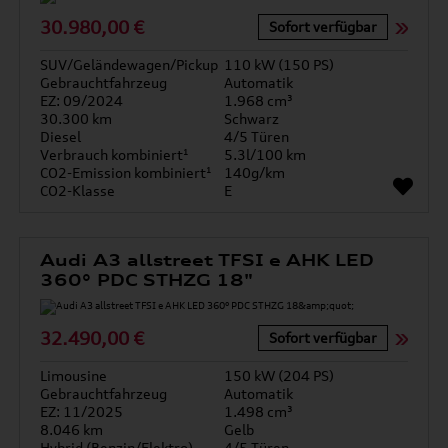
30.980,00 €
Sofort verfügbar
SUV/Geländewagen/Pickup
110 kW (150 PS)
Gebrauchtfahrzeug
Automatik
EZ: 09/2024
1.968 cm³
30.300 km
Schwarz
Diesel
4/5 Türen
Verbrauch kombiniert¹
5.3l/100 km
CO2-Emission kombiniert¹
140g/km
CO2-Klasse
E
Audi A3 allstreet TFSI e AHK LED
360° PDC STHZG 18"
32.490,00 €
Sofort verfügbar
Limousine
150 kW (204 PS)
Gebrauchtfahrzeug
Automatik
EZ: 11/2025
1.498 cm³
8.046 km
Gelb
Hybrid (Benzin/Elektro)
4/5 Türen