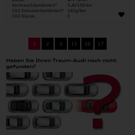
Verbrauch kombiniert¹
5.4l/100 km
CO2-Emission kombiniert¹
142g/km
CO2-Klasse
E
...
1
2
3
15
16
17
Haben Sie Ihren Traum-Audi noch nicht
gefunden?