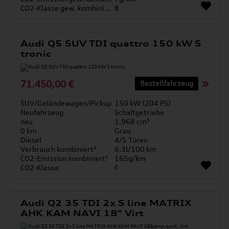
CO2-Klasse gew. kombiniert
B
Audi Q5 SUV TDI quattro 150 kW S
tronic
71.450,00 €
Bestellfahrzeug
SUV/Geländewagen/Pickup
150 kW (204 PS)
Neufahrzeug
Schaltgetriebe
neu
1.968 cm³
0 km
Grau
Diesel
4/5 Türen
Verbrauch kombiniert¹
6.3l/100 km
CO2-Emission kombiniert¹
165g/km
CO2-Klasse
F
Audi Q2 35 TDI 2x S line MATRIX
AHK KAM NAVI 18" Virt