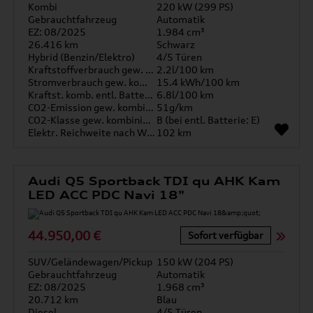
Kombi
220 kW (299 PS)
Gebrauchtfahrzeug
Automatik
EZ: 08/2025
1.984 cm³
26.416 km
Schwarz
Hybrid (Benzin/Elektro)
4/5 Türen
Kraftstoffverbrauch gew. kombiniert
2.2l/100 km
Stromverbrauch gew. kombiniert
15.4 kWh/100 km
Kraftst. komb. entl. Batterie
6.8l/100 km
CO2-Emission gew. kombiniert
51g/km
CO2-Klasse gew. kombiniert
B (bei entl. Batterie: E)
Elektr. Reichweite nach WLTP*
102 km
Audi Q5 Sportback TDI qu AHK Kam
LED ACC PDC Navi 18"
44.950,00 €
Sofort verfügbar
SUV/Geländewagen/Pickup
150 kW (204 PS)
Gebrauchtfahrzeug
Automatik
EZ: 08/2025
1.968 cm³
20.712 km
Blau
Diesel
4/5 Türen