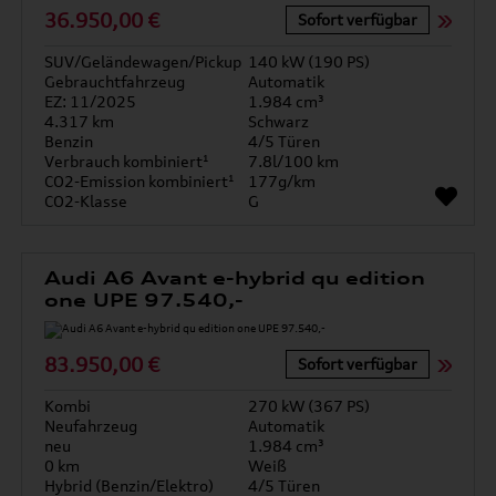
36.950,00 €
Sofort verfügbar
SUV/Geländewagen/Pickup
140 kW (190 PS)
Gebrauchtfahrzeug
Automatik
EZ: 11/2025
1.984 cm³
4.317 km
Schwarz
Benzin
4/5 Türen
Verbrauch kombiniert¹
7.8l/100 km
CO2-Emission kombiniert¹
177g/km
CO2-Klasse
G
Audi A6 Avant e-hybrid qu edition
one UPE 97.540,-
83.950,00 €
Sofort verfügbar
Kombi
270 kW (367 PS)
Neufahrzeug
Automatik
neu
1.984 cm³
0 km
Weiß
Hybrid (Benzin/Elektro)
4/5 Türen