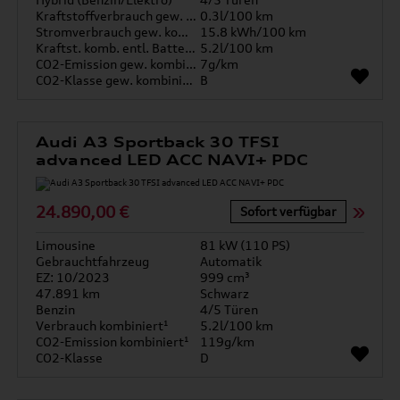
Kraftstoffverbrauch gew. kombiniert
0.3l/100 km
Stromverbrauch gew. kombiniert
15.8 kWh/100 km
Kraftst. komb. entl. Batterie
5.2l/100 km
CO2-Emission gew. kombiniert
7g/km
CO2-Klasse gew. kombiniert
B
Audi A3 Sportback 30 TFSI
advanced LED ACC NAVI+ PDC
24.890,00 €
Sofort verfügbar
Limousine
81 kW (110 PS)
Gebrauchtfahrzeug
Automatik
EZ: 10/2023
999 cm³
47.891 km
Schwarz
Benzin
4/5 Türen
Verbrauch kombiniert¹
5.2l/100 km
CO2-Emission kombiniert¹
119g/km
CO2-Klasse
D