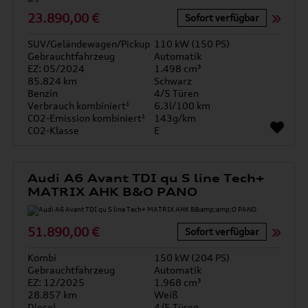
23.890,00 €
Sofort verfügbar
SUV/Geländewagen/Pickup
110 kW (150 PS)
Gebrauchtfahrzeug
Automatik
EZ: 05/2024
1.498 cm³
85.824 km
Schwarz
Benzin
4/5 Türen
Verbrauch kombiniert¹
6.3l/100 km
CO2-Emission kombiniert¹
143g/km
CO2-Klasse
E
Audi A6 Avant TDI qu S line Tech+
MATRIX AHK B&O PANO
51.890,00 €
Sofort verfügbar
Kombi
150 kW (204 PS)
Gebrauchtfahrzeug
Automatik
EZ: 12/2025
1.968 cm³
28.857 km
Weiß
Diesel
4/5 Türen