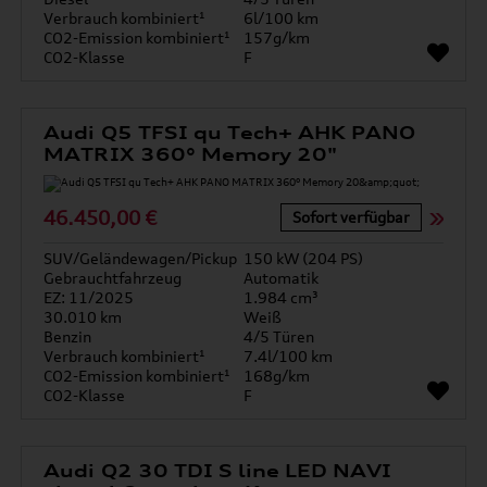
Verbrauch kombiniert¹
6l/100 km
CO2-Emission kombiniert¹
157g/km
CO2-Klasse
F
Audi Q5 TFSI qu Tech+ AHK PANO
MATRIX 360° Memory 20"
46.450,00 €
Sofort verfügbar
SUV/Geländewagen/Pickup
150 kW (204 PS)
Gebrauchtfahrzeug
Automatik
EZ: 11/2025
1.984 cm³
30.010 km
Weiß
Benzin
4/5 Türen
Verbrauch kombiniert¹
7.4l/100 km
CO2-Emission kombiniert¹
168g/km
CO2-Klasse
F
Audi Q2 30 TDI S line LED NAVI