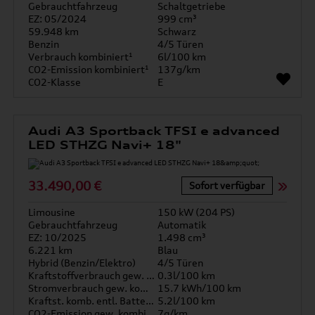
Gebrauchtfahrzeug
Schaltgetriebe
EZ: 05/2024
999 cm³
59.948 km
Schwarz
Benzin
4/5 Türen
Verbrauch kombiniert¹
6l/100 km
CO2-Emission kombiniert¹
137g/km
CO2-Klasse
E
Audi A3 Sportback TFSI e advanced
LED STHZG Navi+ 18"
33.490,00 €
Sofort verfügbar
Limousine
150 kW (204 PS)
Gebrauchtfahrzeug
Automatik
EZ: 10/2025
1.498 cm³
6.221 km
Blau
Hybrid (Benzin/Elektro)
4/5 Türen
Kraftstoffverbrauch gew. kombiniert
0.3l/100 km
Stromverbrauch gew. kombiniert
15.7 kWh/100 km
Kraftst. komb. entl. Batterie
5.2l/100 km
CO2-Emission gew. kombiniert
7g/km