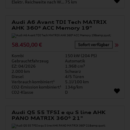
Elektr. Reichweite nach WLTP*
75 km
Audi A6 Avant TDI Tech MATRIX
AHK 360° ACC Memory 19"
58.450,00 €
Sofort verfügbar
Kombi
150 kW (204 PS)
Gebrauchtfahrzeug
Automatik
EZ: 04/2026
1.968 cm³
2.000 km
Schwarz
Diesel
4/5 Türen
Verbrauch kombiniert¹
5.1l/100 km
CO2-Emission kombiniert¹
134g/km
CO2-Klasse
D
Audi Q5 55 TFSI e qu S line AHK
PANO MATRIX 360° 21"