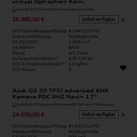
virtual Opt-schw+ Kam.
26.980,00 €
Sofort verfügbar
SUV/Geländewagen/Pickup
85 kW (116 PS)
Gebrauchtfahrzeug
Schaltgetriebe
EZ: 05/2025
1.968 cm³
19.400 km
Weiß
Diesel
4/5 Türen
Verbrauch kombiniert¹
4.9l/100 km
CO2-Emission kombiniert¹
127g/km
CO2-Klasse
D
Audi Q2 30 TFSI advanced AHK
Kamera PDC SHZ Navi+ 17"
24.690,00 €
Sofort verfügbar
SUV/Geländewagen/Pickup
85 kW (116 PS)
Gebrauchtfahrzeug
Schaltgetriebe
EZ: 09/2025
999 cm³