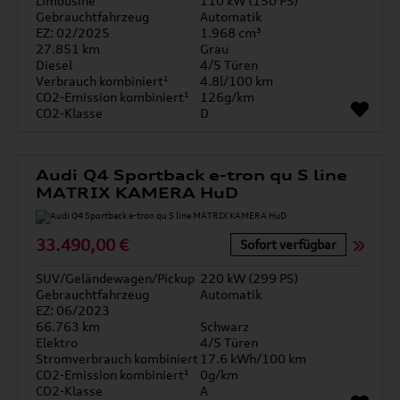
Limousine
110 kW (150 PS)
Gebrauchtfahrzeug
Automatik
EZ: 02/2025
1.968 cm³
27.851 km
Grau
Diesel
4/5 Türen
Verbrauch kombiniert¹
4.8l/100 km
CO2-Emission kombiniert¹
126g/km
CO2-Klasse
D
Audi Q4 Sportback e-tron qu S line
MATRIX KAMERA HuD
33.490,00 €
Sofort verfügbar
SUV/Geländewagen/Pickup
220 kW (299 PS)
Gebrauchtfahrzeug
Automatik
EZ: 06/2023
66.763 km
Schwarz
Elektro
4/5 Türen
Stromverbrauch kombiniert
17.6 kWh/100 km
CO2-Emission kombiniert¹
0g/km
CO2-Klasse
A