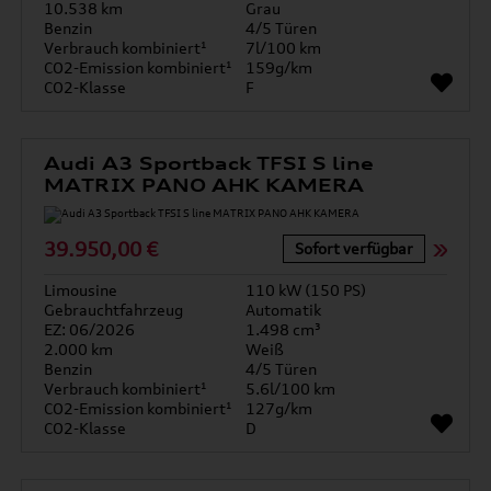
10.538 km
Grau
Benzin
4/5 Türen
Verbrauch kombiniert¹
7l/100 km
CO2-Emission kombiniert¹
159g/km
CO2-Klasse
F
Audi A3 Sportback TFSI S line
MATRIX PANO AHK KAMERA
39.950,00 €
Sofort verfügbar
Limousine
110 kW (150 PS)
Gebrauchtfahrzeug
Automatik
EZ: 06/2026
1.498 cm³
2.000 km
Weiß
Benzin
4/5 Türen
Verbrauch kombiniert¹
5.6l/100 km
CO2-Emission kombiniert¹
127g/km
CO2-Klasse
D