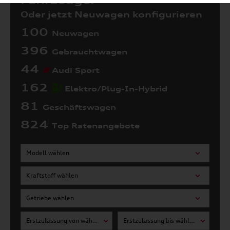
Fahrzeuge:
Oder jetzt Neuwagen konfigurieren
100
Neuwagen
396
Gebrauchtwagen
44
Audi Sport
162
Elektro/Plug-In-Hybrid
81
Geschäftswagen
824
Top Ratenangebote
Modell wählen
Kraftstoff wählen
Getriebe wählen
Erstzulassung von wählen
Erstzulassung bis wählen