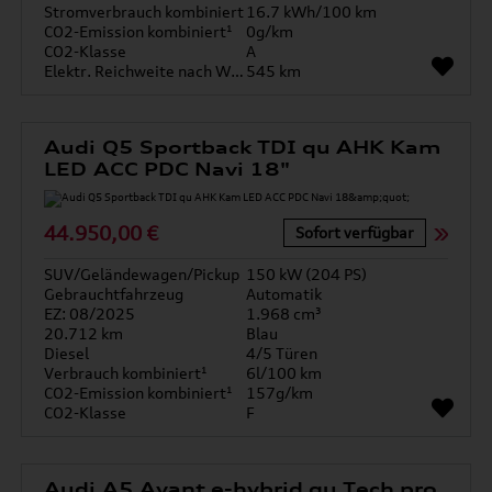
Stromverbrauch kombiniert
16.7 kWh/100 km
CO2-Emission kombiniert¹
0g/km
CO2-Klasse
A
Elektr. Reichweite nach WLTP*
545 km
Audi Q5 Sportback TDI qu AHK Kam
LED ACC PDC Navi 18"
44.950,00 €
Sofort verfügbar
SUV/Geländewagen/Pickup
150 kW (204 PS)
Gebrauchtfahrzeug
Automatik
EZ: 08/2025
1.968 cm³
20.712 km
Blau
Diesel
4/5 Türen
Verbrauch kombiniert¹
6l/100 km
CO2-Emission kombiniert¹
157g/km
CO2-Klasse
F
Audi A5 Avant e-hybrid qu Tech pro