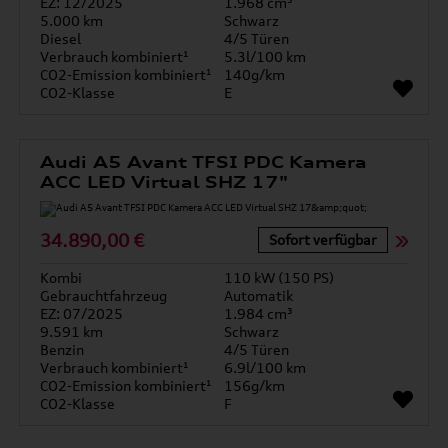
EZ: 12/2025
1.968 cm³
5.000 km
Schwarz
Diesel
4/5 Türen
Verbrauch kombiniert¹
5.3l/100 km
CO2-Emission kombiniert¹
140g/km
CO2-Klasse
E
Audi A5 Avant TFSI PDC Kamera
ACC LED Virtual SHZ 17"
34.890,00 €
Sofort verfügbar
Kombi
110 kW (150 PS)
Gebrauchtfahrzeug
Automatik
EZ: 07/2025
1.984 cm³
9.591 km
Schwarz
Benzin
4/5 Türen
Verbrauch kombiniert¹
6.9l/100 km
CO2-Emission kombiniert¹
156g/km
CO2-Klasse
F