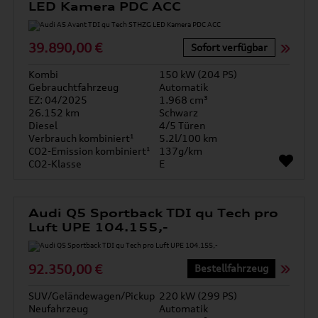
LED Kamera PDC ACC
39.890,00 €
Sofort verfügbar
Kombi
150 kW (204 PS)
Gebrauchtfahrzeug
Automatik
EZ: 04/2025
1.968 cm³
26.152 km
Schwarz
Diesel
4/5 Türen
Verbrauch kombiniert¹
5.2l/100 km
CO2-Emission kombiniert¹
137g/km
CO2-Klasse
E
Audi Q5 Sportback TDI qu Tech pro
Luft UPE 104.155,-
92.350,00 €
Bestellfahrzeug
SUV/Geländewagen/Pickup
220 kW (299 PS)
Neufahrzeug
Automatik