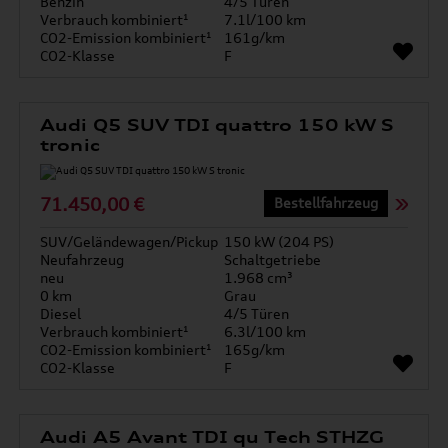
Benzin
4/5 Türen
Verbrauch kombiniert¹
7.1l/100 km
CO2-Emission kombiniert¹
161g/km
CO2-Klasse
F
Audi Q5 SUV TDI quattro 150 kW S
tronic
71.450,00 €
Bestellfahrzeug
SUV/Geländewagen/Pickup
150 kW (204 PS)
Neufahrzeug
Schaltgetriebe
neu
1.968 cm³
0 km
Grau
Diesel
4/5 Türen
Verbrauch kombiniert¹
6.3l/100 km
CO2-Emission kombiniert¹
165g/km
CO2-Klasse
F
Audi A5 Avant TDI qu Tech STHZG