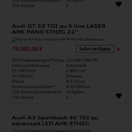
CO2-Emission kombiniert¹
167g/km
CO2-Klasse
F
Audi Q7 50 TDI qu S line LASER
AHK PANO STHZG 22"
79.980,00 €
Sofort verfügbar
SUV/Geländewagen/Pickup
210 kW (286 PS)
Gebrauchtfahrzeug
Automatik
EZ: 08/2025
2.967 cm³
26.700 km
Schwarz
Diesel
4/5 Türen
Verbrauch kombiniert¹
8.2l/100 km
CO2-Emission kombiniert¹
214g/km
CO2-Klasse
G
Audi A3 Sportback 40 TDI qu
advanced LED AHK STHZG