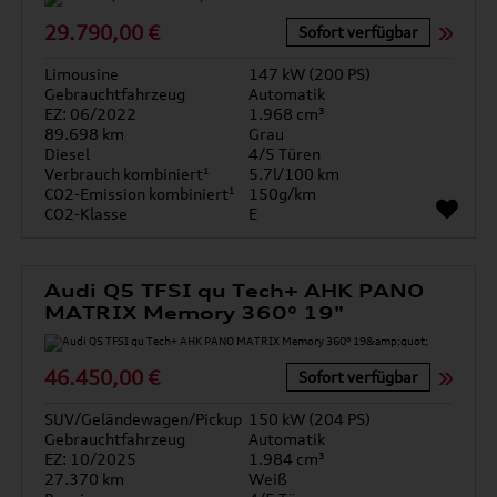
29.790,00 €
Sofort verfügbar
Limousine
147 kW (200 PS)
Gebrauchtfahrzeug
Automatik
EZ: 06/2022
1.968 cm³
89.698 km
Grau
Diesel
4/5 Türen
Verbrauch kombiniert¹
5.7l/100 km
CO2-Emission kombiniert¹
150g/km
CO2-Klasse
E
Audi Q5 TFSI qu Tech+ AHK PANO
MATRIX Memory 360° 19"
46.450,00 €
Sofort verfügbar
SUV/Geländewagen/Pickup
150 kW (204 PS)
Gebrauchtfahrzeug
Automatik
EZ: 10/2025
1.984 cm³
27.370 km
Weiß