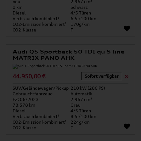
neu
2.967 cm³
0 km
Schwarz
Diesel
4/5 Türen
Verbrauch kombiniert¹
6.5l/100 km
CO2-Emission kombiniert¹
170g/km
CO2-Klasse
F
Audi Q5 Sportback 50 TDI qu S line
MATRIX PANO AHK
44.950,00 €
Sofort verfügbar
SUV/Geländewagen/Pickup
210 kW (286 PS)
Gebrauchtfahrzeug
Automatik
EZ: 06/2023
2.967 cm³
78.578 km
Grau
Diesel
4/5 Türen
Verbrauch kombiniert¹
8.5l/100 km
CO2-Emission kombiniert¹
224g/km
CO2-Klasse
G