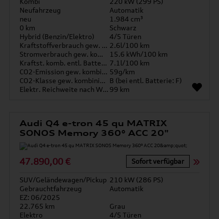
Kombi
220 kW (299 PS)
Neufahrzeug
Automatik
neu
1.984 cm³
0 km
Schwarz
Hybrid (Benzin/Elektro)
4/5 Türen
Kraftstoffverbrauch gew. kombiniert
2.6l/100 km
Stromverbrauch gew. kombiniert
15.6 kWh/100 km
Kraftst. komb. entl. Batterie
7.1l/100 km
CO2-Emission gew. kombiniert
59g/km
CO2-Klasse gew. kombiniert
B (bei entl. Batterie: F)
Elektr. Reichweite nach WLTP*
99 km
Audi Q4 e-tron 45 qu MATRIX
SONOS Memory 360° ACC 20"
47.890,00 €
Sofort verfügbar
SUV/Geländewagen/Pickup
210 kW (286 PS)
Gebrauchtfahrzeug
Automatik
EZ: 06/2025
22.765 km
Grau
Elektro
4/5 Türen