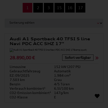
...
1
2
3
15
16
17
Audi A1 Sportback 40 TFSI S line
Navi PDC ACC SHZ 17"
28.890,00 €
Sofort verfügbar
Limousine
152 kW (207 PS)
Gebrauchtfahrzeug
Automatik
EZ: 09/2025
1.984 cm³
7.503 km
Grau
Benzin
4/5 Türen
Verbrauch kombiniert¹
6.5l/100 km
CO2-Emission kombiniert¹
147g/km
CO2-Klasse
E