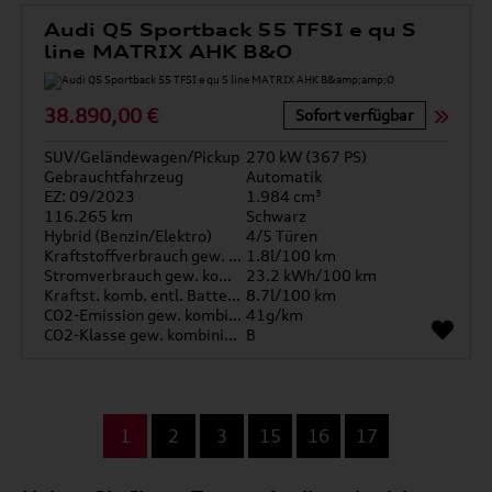
Audi Q5 Sportback 55 TFSI e qu S
line MATRIX AHK B&O
38.890,00 €
Sofort verfügbar
SUV/Geländewagen/Pickup
270 kW (367 PS)
Gebrauchtfahrzeug
Automatik
EZ: 09/2023
1.984 cm³
116.265 km
Schwarz
Hybrid (Benzin/Elektro)
4/5 Türen
Kraftstoffverbrauch gew. kombiniert
1.8l/100 km
Stromverbrauch gew. kombiniert
23.2 kWh/100 km
Kraftst. komb. entl. Batterie
8.7l/100 km
CO2-Emission gew. kombiniert
41g/km
CO2-Klasse gew. kombiniert
B
...
1
2
3
15
16
17