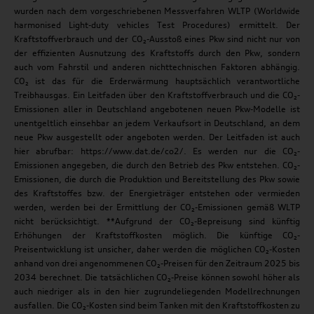
wurden nach dem vorgeschriebenen Messverfahren WLTP (Worldwide
harmonised Light-duty vehicles Test Procedures) ermittelt. Der
Kraftstoffverbrauch und der CO₂-Ausstoß eines Pkw sind nicht nur von
der effizienten Ausnutzung des Kraftstoffs durch den Pkw, sondern
auch vom Fahrstil und anderen nichttechnischen Faktoren abhängig.
CO₂ ist das für die Erderwärmung hauptsächlich verantwortliche
Treibhausgas. Ein Leitfaden über den Kraftstoffverbrauch und die CO₂-
Emissionen aller in Deutschland angebotenen neuen Pkw-Modelle ist
unentgeltlich einsehbar an jedem Verkaufsort in Deutschland, an dem
neue Pkw ausgestellt oder angeboten werden. Der Leitfaden ist auch
hier abrufbar: https://www.dat.de/co2/. Es werden nur die CO₂-
Emissionen angegeben, die durch den Betrieb des Pkw entstehen. CO₂-
Emissionen, die durch die Produktion und Bereitstellung des Pkw sowie
des Kraftstoffes bzw. der Energieträger entstehen oder vermieden
werden, werden bei der Ermittlung der CO₂-Emissionen gemäß WLTP
nicht berücksichtigt. **Aufgrund der CO₂-Bepreisung sind künftig
Erhöhungen der Kraftstoffkosten möglich. Die künftige CO₂-
Preisentwicklung ist unsicher, daher werden die möglichen CO₂-Kosten
anhand von drei angenommenen CO₂-Preisen für den Zeitraum 2025 bis
2034 berechnet. Die tatsächlichen CO₂-Preise können sowohl höher als
auch niedriger als in den hier zugrundeliegenden Modellrechnungen
ausfallen. Die CO₂-Kosten sind beim Tanken mit den Kraftstoffkosten zu