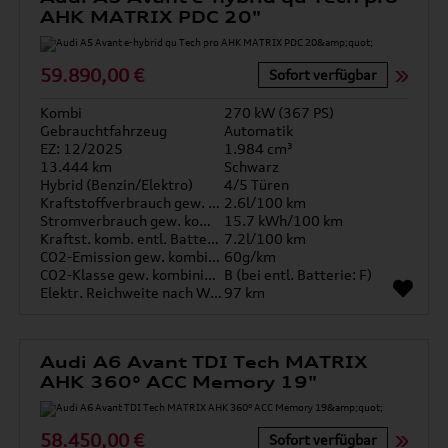
AHK MATRIX PDC 20"
59.890,00 €
Sofort verfügbar
Kombi
270 kW (367 PS)
Gebrauchtfahrzeug
Automatik
EZ: 12/2025
1.984 cm³
13.444 km
Schwarz
Hybrid (Benzin/Elektro)
4/5 Türen
Kraftstoffverbrauch gew. kombiniert
2.6l/100 km
Stromverbrauch gew. kombiniert
15.7 kWh/100 km
Kraftst. komb. entl. Batterie
7.2l/100 km
CO2-Emission gew. kombiniert
60g/km
CO2-Klasse gew. kombiniert
B (bei entl. Batterie: F)
Elektr. Reichweite nach WLTP*
97 km
Audi A6 Avant TDI Tech MATRIX
AHK 360° ACC Memory 19"
58.450,00 €
Sofort verfügbar