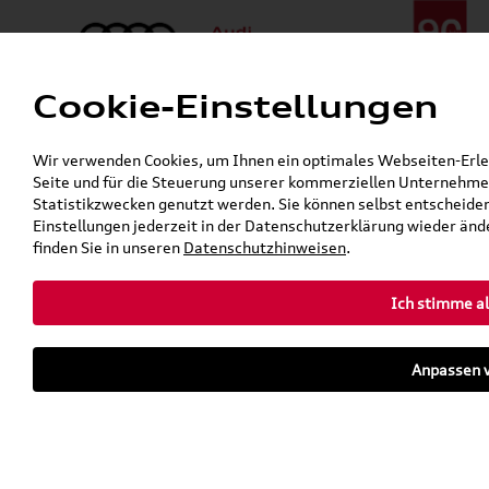
Cookie-Einstellungen
Menü
Telefon:
+49 (0)841 / 49 140
Wir verwenden Cookies, um Ihnen ein optimales Webseiten-Erlebn
24h-Pannenhilfe:
+49 (0)171 / 870 72 87
Seite und für die Steuerung unserer kommerziellen Unternehmen
Gerade geöffnet
Statistikzwecken genutzt werden. Sie können selbst entscheiden
Verkauf:
Mo. - Fr. 08:00 - 19:00 Uhr Sa. 09:00 - 13:00 Uhr
Einstellungen jederzeit in der Datenschutzerklärung wieder ände
Service:
Mo. - Fr. 06:00 - 20:00 Uhr Sa. 08:00 - 13:00 Uhr
finden Sie in unseren
Datenschutzhinweisen
.
Ich stimme al
Zurück zur Startseite
Parkhaus
Anpassen v
Sofort verfügbare