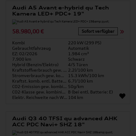
Audi A5 Avant e-hybrid qu Tech
Kamera LED+ PDC+ 19"
58.980,00 €
Sofort verfügbar
Kombi
220 kW (299 PS)
Gebrauchtfahrzeug
Automatik
EZ: 02/2026
1.984 cm³
7.900 km
Schwarz
Hybrid (Benzin/Elektro)
4/5 Türen
Kraftstoffverbrauch gew. kombiniert
2.2l/100 km
Stromverbrauch gew. kombiniert
15.3 kWh/100 km
Kraftst. komb. entl. Batterie
6.7l/100 km
CO2-Emission gew. kombiniert
50g/km
CO2-Klasse gew. kombiniert
B (bei entl. Batterie: E)
Elektr. Reichweite nach WLTP*
104 km
Audi Q3 40 TFSI qu advanced AHK
ACC PDC Navi+ SHZ 18"