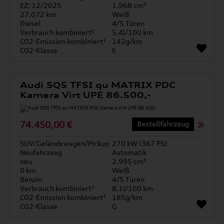
EZ: 12/2025
1.968 cm³
27.072 km
Weiß
Diesel
4/5 Türen
Verbrauch kombiniert¹
5.4l/100 km
CO2-Emission kombiniert¹
142g/km
CO2-Klasse
E
Audi SQ5 TFSI qu MATRIX PDC
Kamera Virt UPE 86.500,-
74.450,00 €
Bestellfahrzeug
SUV/Geländewagen/Pickup
270 kW (367 PS)
Neufahrzeug
Automatik
neu
2.995 cm³
0 km
Weiß
Benzin
4/5 Türen
Verbrauch kombiniert¹
8.1l/100 km
CO2-Emission kombiniert¹
185g/km
CO2-Klasse
G