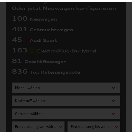
Fahrzeuge:
Oder jetzt Neuwagen konfigurieren
100
Neuwagen
401
Gebrauchtwagen
45
Audi Sport
163
Elektro/Plug-In-Hybrid
81
Geschäftswagen
836
Top Ratenangebote
Modell wählen
Kraftstoff wählen
Getriebe wählen
Erstzulassung von wählen
Erstzulassung bis wählen