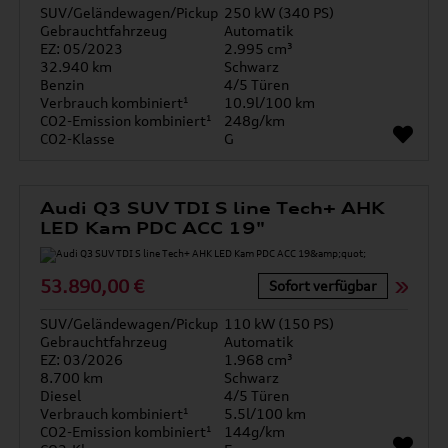
SUV/Geländewagen/Pickup
250 kW (340 PS)
Gebrauchtfahrzeug
Automatik
EZ: 05/2023
2.995 cm³
32.940 km
Schwarz
Benzin
4/5 Türen
Verbrauch kombiniert¹
10.9l/100 km
CO2-Emission kombiniert¹
248g/km
CO2-Klasse
G
Audi Q3 SUV TDI S line Tech+ AHK
LED Kam PDC ACC 19"
53.890,00 €
Sofort verfügbar
SUV/Geländewagen/Pickup
110 kW (150 PS)
Gebrauchtfahrzeug
Automatik
EZ: 03/2026
1.968 cm³
8.700 km
Schwarz
Diesel
4/5 Türen
Verbrauch kombiniert¹
5.5l/100 km
CO2-Emission kombiniert¹
144g/km