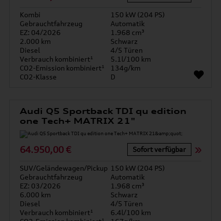
Kombi
150 kW (204 PS)
Gebrauchtfahrzeug
Automatik
EZ: 04/2026
1.968 cm³
2.000 km
Schwarz
Diesel
4/5 Türen
Verbrauch kombiniert¹
5.1l/100 km
CO2-Emission kombiniert¹
134g/km
CO2-Klasse
D
Audi Q5 Sportback TDI qu edition
one Tech+ MATRIX 21"
64.950,00 €
Sofort verfügbar
SUV/Geländewagen/Pickup
150 kW (204 PS)
Gebrauchtfahrzeug
Automatik
EZ: 03/2026
1.968 cm³
6.000 km
Schwarz
Diesel
4/5 Türen
Verbrauch kombiniert¹
6.4l/100 km