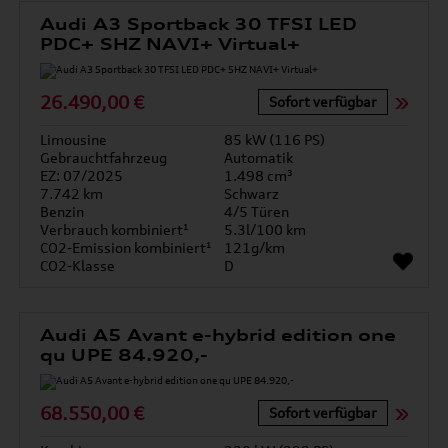
Audi A3 Sportback 30 TFSI LED
PDC+ SHZ NAVI+ Virtual+
26.490,00 €
Sofort verfügbar
Limousine
85 kW (116 PS)
Gebrauchtfahrzeug
Automatik
EZ: 07/2025
1.498 cm³
7.742 km
Schwarz
Benzin
4/5 Türen
Verbrauch kombiniert¹
5.3l/100 km
CO2-Emission kombiniert¹
121g/km
CO2-Klasse
D
Audi A5 Avant e-hybrid edition one
qu UPE 84.920,-
68.550,00 €
Sofort verfügbar