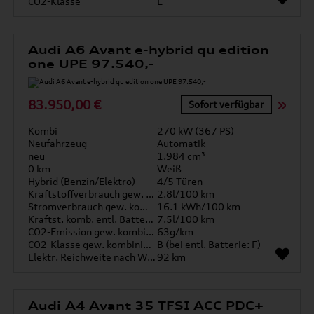
CO2-Klasse
E
Audi A6 Avant e-hybrid qu edition
one UPE 97.540,-
83.950,00 €
Sofort verfügbar
Kombi
270 kW (367 PS)
Neufahrzeug
Automatik
neu
1.984 cm³
0 km
Weiß
Hybrid (Benzin/Elektro)
4/5 Türen
Kraftstoffverbrauch gew. kombiniert
2.8l/100 km
Stromverbrauch gew. kombiniert
16.1 kWh/100 km
Kraftst. komb. entl. Batterie
7.5l/100 km
CO2-Emission gew. kombiniert
63g/km
CO2-Klasse gew. kombiniert
B (bei entl. Batterie: F)
Elektr. Reichweite nach WLTP*
92 km
Audi A4 Avant 35 TFSI ACC PDC+