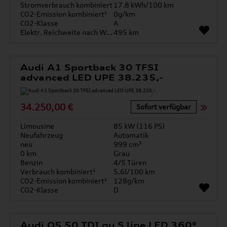
Stromverbrauch kombiniert
17.8 kWh/100 km
CO2-Emission kombiniert¹
0g/km
CO2-Klasse
A
Elektr. Reichweite nach WLTP*
495 km
Audi A1 Sportback 30 TFSI
advanced LED UPE 38.235,-
34.250,00 €
Sofort verfügbar
Limousine
85 kW (116 PS)
Neufahrzeug
Automatik
neu
999 cm³
0 km
Grau
Benzin
4/5 Türen
Verbrauch kombiniert¹
5.6l/100 km
CO2-Emission kombiniert¹
128g/km
CO2-Klasse
D
Audi Q5 50 TDI qu S line LED 360°