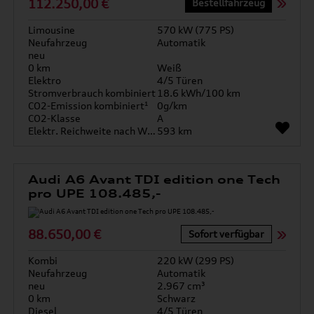
112.250,00 €
Bestellfahrzeug
Limousine
570 kW (775 PS)
Neufahrzeug
Automatik
neu
0 km
Weiß
Elektro
4/5 Türen
Stromverbrauch kombiniert
18.6 kWh/100 km
CO2-Emission kombiniert¹
0g/km
CO2-Klasse
A
Elektr. Reichweite nach WLTP*
593 km
Audi A6 Avant TDI edition one Tech
pro UPE 108.485,-
88.650,00 €
Sofort verfügbar
Kombi
220 kW (299 PS)
Neufahrzeug
Automatik
neu
2.967 cm³
0 km
Schwarz
Diesel
4/5 Türen