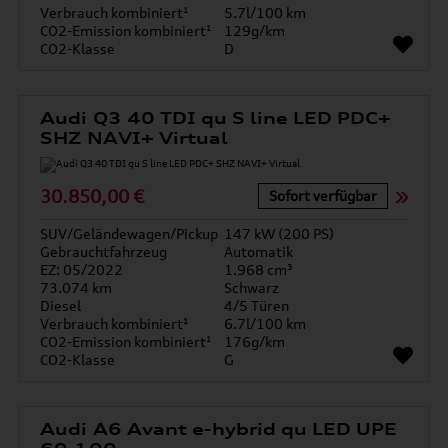
Verbrauch kombiniert¹
5.7l/100 km
CO2-Emission kombiniert¹
129g/km
CO2-Klasse
D
Audi Q3 40 TDI qu S line LED PDC+
SHZ NAVI+ Virtual
30.850,00 €
Sofort verfügbar
SUV/Geländewagen/Pickup
147 kW (200 PS)
Gebrauchtfahrzeug
Automatik
EZ: 05/2022
1.968 cm³
73.074 km
Schwarz
Diesel
4/5 Türen
Verbrauch kombiniert¹
6.7l/100 km
CO2-Emission kombiniert¹
176g/km
CO2-Klasse
G
Audi A6 Avant e-hybrid qu LED UPE