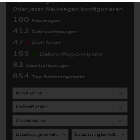
Fahrzeuge:
Oder jetzt Neuwagen konfigurieren
100
Neuwagen
412
Gebrauchtwagen
47
Audi Sport
165
Elektro/Plug-In-Hybrid
82
Geschäftswagen
854
Top Ratenangebote
Modell wählen
Kraftstoff wählen
Getriebe wählen
Erstzulassung von wählen
Erstzulassung bis wählen