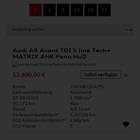
...
1
2
3
15
16
17
Audi A6 Avant TDI S line Tech+
MATRIX AHK Pano HuD
52.490,00 €
Sofort verfügbar
Kombi
150 kW (204 PS)
Gebrauchtfahrzeug
Automatik
EZ: 08/2025
1.968 cm³
10.171 km
Blau
Diesel
4/5 Türen
Verbrauch kombiniert¹
5.2l/100 km
CO2-Emission kombiniert¹
136g/km
CO2-Klasse
E