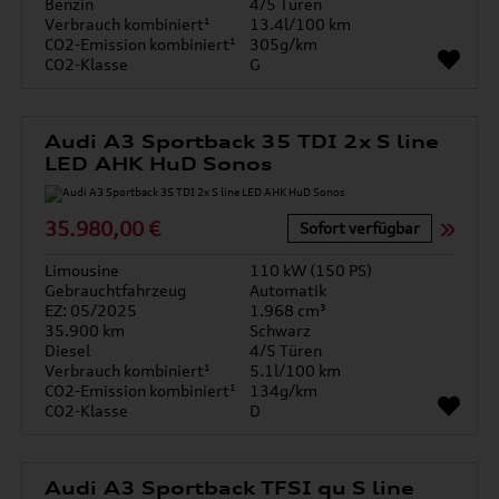
Benzin
4/5 Türen
Verbrauch kombiniert¹
13.4l/100 km
CO2-Emission kombiniert¹
305g/km
CO2-Klasse
G
Audi A3 Sportback 35 TDI 2x S line
LED AHK HuD Sonos
35.980,00 €
Sofort verfügbar
Limousine
110 kW (150 PS)
Gebrauchtfahrzeug
Automatik
EZ: 05/2025
1.968 cm³
35.900 km
Schwarz
Diesel
4/5 Türen
Verbrauch kombiniert¹
5.1l/100 km
CO2-Emission kombiniert¹
134g/km
CO2-Klasse
D
Audi A3 Sportback TFSI qu S line