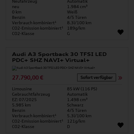
Neufahrzeug
Automatik
neu
1.984 cm³
0 km
Weiß
Benzin
4/5 Türen
Verbrauch kombiniert¹
8.3l/100 km
CO2-Emission kombiniert¹
189g/km
CO2-Klasse
G
Audi A3 Sportback 30 TFSI LED
PDC+ SHZ NAVI+ Virtual+
27.790,00 €
Sofort verfügbar
Limousine
85 kW (116 PS)
Gebrauchtfahrzeug
Automatik
EZ: 07/2025
1.498 cm³
5.985 km
Schwarz
Benzin
4/5 Türen
Verbrauch kombiniert¹
5.3l/100 km
CO2-Emission kombiniert¹
121g/km
CO2-Klasse
D