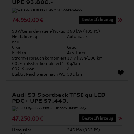
UPE 93.800,-
74.950,00 €
Bestellfahrzeug
SUV/Geländewagen/Pickup
360 kW (489 PS)
Neufahrzeug
Automatik
neu
0 km
Grau
Elektro
4/5 Türen
Stromverbrauch kombiniert
17.7 kWh/100 km
CO2-Emission kombiniert¹
0g/km
CO2-Klasse
A
Elektr. Reichweite nach WLTP*
591 km
Audi S3 Sportback TFSI qu LED
PDC+ UPE 57.440,-
47.250,00 €
Bestellfahrzeug
Limousine
245 kW (333 PS)