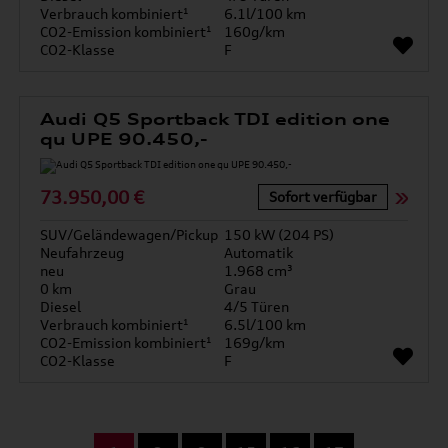
Verbrauch kombiniert¹
6.1l/100 km
CO2-Emission kombiniert¹
160g/km
CO2-Klasse
F
Audi Q5 Sportback TDI edition one
qu UPE 90.450,-
73.950,00 €
Sofort verfügbar
SUV/Geländewagen/Pickup
150 kW (204 PS)
Neufahrzeug
Automatik
neu
1.968 cm³
0 km
Grau
Diesel
4/5 Türen
Verbrauch kombiniert¹
6.5l/100 km
CO2-Emission kombiniert¹
169g/km
CO2-Klasse
F
...