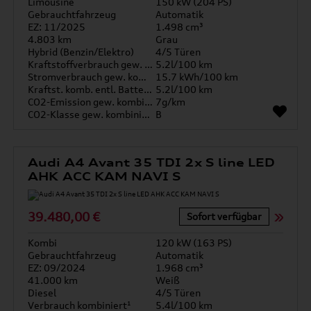
Limousine
150 kW (204 PS)
Gebrauchtfahrzeug
Automatik
EZ: 11/2025
1.498 cm³
4.803 km
Grau
Hybrid (Benzin/Elektro)
4/5 Türen
Kraftstoffverbrauch gew. kombiniert
5.2l/100 km
Stromverbrauch gew. kombiniert
15.7 kWh/100 km
Kraftst. komb. entl. Batterie
5.2l/100 km
CO2-Emission gew. kombiniert
7g/km
CO2-Klasse gew. kombiniert
B
Audi A4 Avant 35 TDI 2x S line LED
AHK ACC KAM NAVI S
39.480,00 €
Sofort verfügbar
Kombi
120 kW (163 PS)
Gebrauchtfahrzeug
Automatik
EZ: 09/2024
1.968 cm³
41.000 km
Weiß
Diesel
4/5 Türen
Verbrauch kombiniert¹
5.4l/100 km