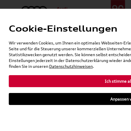
Cookie-Einstellungen
Menü
Telefon:
+49 (0)841 / 49 140
Wir verwenden Cookies, um Ihnen ein optimales Webseiten-Erlebn
24h-Pannenhilfe:
+49 (0)171 / 870 72 87
Seite und für die Steuerung unserer kommerziellen Unternehmen
Gerade geöffnet
Statistikzwecken genutzt werden. Sie können selbst entscheiden
Verkauf:
Mo. - Fr. 08:00 - 19:00 Uhr Sa. 09:00 - 13:00 Uhr
Einstellungen jederzeit in der Datenschutzerklärung wieder ände
Service:
Mo. - Fr. 06:00 - 20:00 Uhr Sa. 08:00 - 13:00 Uhr
finden Sie in unseren
Datenschutzhinweisen
.
Ich stimme al
Zurück zur Startseite
Parkhaus
Anpassen v
Sofort verfügbare