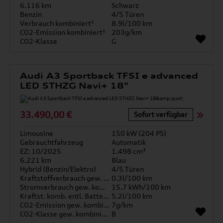
6.116 km
Schwarz
Benzin
4/5 Türen
Verbrauch kombiniert¹
8.9l/100 km
CO2-Emission kombiniert¹
203g/km
CO2-Klasse
G
Audi A3 Sportback TFSI e advanced
LED STHZG Navi+ 18"
33.490,00 €
Sofort verfügbar
Limousine
150 kW (204 PS)
Gebrauchtfahrzeug
Automatik
EZ: 10/2025
1.498 cm³
6.221 km
Blau
Hybrid (Benzin/Elektro)
4/5 Türen
Kraftstoffverbrauch gew. kombiniert
0.3l/100 km
Stromverbrauch gew. kombiniert
15.7 kWh/100 km
Kraftst. komb. entl. Batterie
5.2l/100 km
CO2-Emission gew. kombiniert
7g/km
CO2-Klasse gew. kombiniert
B