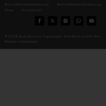
Barrierefreiheitserklärung
Barrierefreiheitserklärung
Shop
Eu Data Act
teilen
Twitter
Instagram
WhatsApp
E-
Mail
© 2026 Audi Zentrum Ingolstadt - Karl Brod GmbH. Alle
Rechte vorbehalten