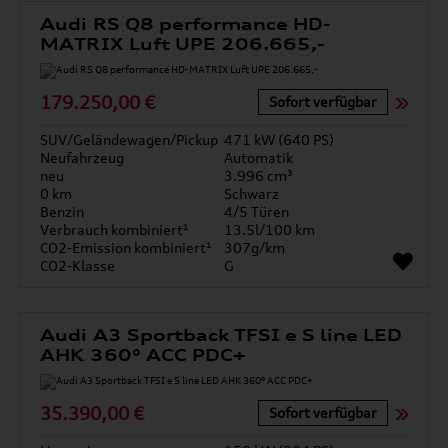
Audi RS Q8 performance HD-
MATRIX Luft UPE 206.665,-
179.250,00 €
Sofort verfügbar
SUV/Geländewagen/Pickup
471 kW (640 PS)
Neufahrzeug
Automatik
neu
3.996 cm³
0 km
Schwarz
Benzin
4/5 Türen
Verbrauch kombiniert¹
13.5l/100 km
CO2-Emission kombiniert¹
307g/km
CO2-Klasse
G
Audi A3 Sportback TFSI e S line LED
AHK 360° ACC PDC+
35.390,00 €
Sofort verfügbar