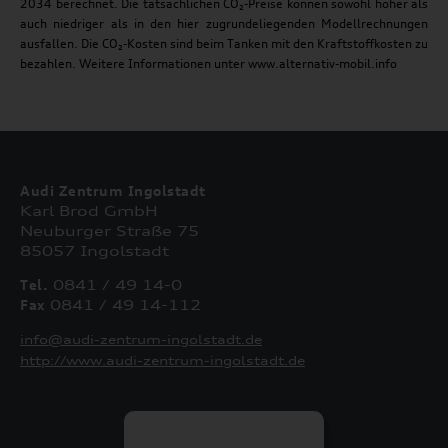
2034 berechnet. Die tatsächlichen CO₂-Preise können sowohl höher als
auch niedriger als in den hier zugrundeliegenden Modellrechnungen
ausfallen. Die CO₂-Kosten sind beim Tanken mit den Kraftstoffkosten zu
bezahlen. Weitere Informationen unter www.alternativ-mobil.info
Audi Zentrum Ingolstadt
Karl Brod GmbH
Neuburger Straße 75
85057 Ingolstadt
Tel.
0841 / 49 14-0
Fax
0841 / 49 14-112
info@audi-zentrum-ingolstadt.de
http://www.audi-zentrum-ingolstadt.de