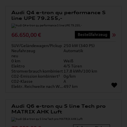
Audi Q4 e-tron qu performance S
line UPE 79.255,-
66.650,00 €
Bestellfahrzeug
SUV/Geländewagen/Pickup
250 kW (340 PS)
Neufahrzeug
Automatik
neu
0 km
Weiß
Elektro
4/5 Türen
Stromverbrauch kombiniert
17.8 kWh/100 km
CO2-Emission kombiniert¹
0g/km
CO2-Klasse
A
Elektr. Reichweite nach WLTP*
497 km
Audi Q6 e-tron qu S line Tech pro
MATRIX AHK Luft