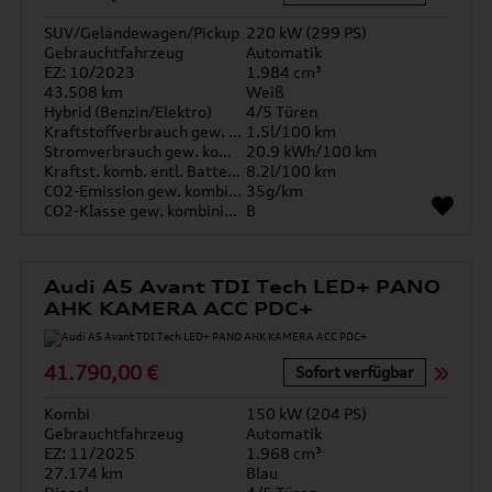
SUV/Geländewagen/Pickup
220 kW (299 PS)
Gebrauchtfahrzeug
Automatik
EZ: 10/2023
1.984 cm³
43.508 km
Weiß
Hybrid (Benzin/Elektro)
4/5 Türen
Kraftstoffverbrauch gew. kombiniert
1.5l/100 km
Stromverbrauch gew. kombiniert
20.9 kWh/100 km
Kraftst. komb. entl. Batterie
8.2l/100 km
CO2-Emission gew. kombiniert
35g/km
CO2-Klasse gew. kombiniert
B
Audi A5 Avant TDI Tech LED+ PANO
AHK KAMERA ACC PDC+
41.790,00 €
Sofort verfügbar
Kombi
150 kW (204 PS)
Gebrauchtfahrzeug
Automatik
EZ: 11/2025
1.968 cm³
27.174 km
Blau