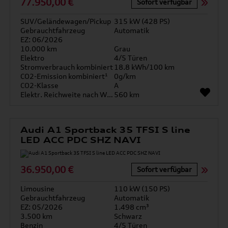
77.950,00 €
Sofort verfügbar
SUV/Geländewagen/Pickup
315 kW (428 PS)
Gebrauchtfahrzeug
Automatik
EZ: 06/2026
10.000 km
Grau
Elektro
4/5 Türen
Stromverbrauch kombiniert
18.8 kWh/100 km
CO2-Emission kombiniert¹
0g/km
CO2-Klasse
A
Elektr. Reichweite nach WLTP*
560 km
Audi A1 Sportback 35 TFSI S line
LED ACC PDC SHZ NAVI
36.950,00 €
Sofort verfügbar
Limousine
110 kW (150 PS)
Gebrauchtfahrzeug
Automatik
EZ: 05/2026
1.498 cm³
3.500 km
Schwarz
Benzin
4/5 Türen