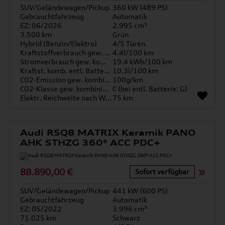
SUV/Geländewagen/Pickup
360 kW (489 PS)
Gebrauchtfahrzeug
Automatik
EZ: 06/2026
2.995 cm³
3.500 km
Grün
Hybrid (Benzin/Elektro)
4/5 Türen
Kraftstoffverbrauch gew. kombiniert
4.4l/100 km
Stromverbrauch gew. kombiniert
19.4 kWh/100 km
Kraftst. komb. entl. Batterie
10.3l/100 km
CO2-Emission gew. kombiniert
100g/km
CO2-Klasse gew. kombiniert
C (bei entl. Batterie: G)
Elektr. Reichweite nach WLTP*
75 km
Audi RSQ8 MATRIX Keramik PANO
AHK STHZG 360° ACC PDC+
88.890,00 €
Sofort verfügbar
SUV/Geländewagen/Pickup
441 kW (600 PS)
Gebrauchtfahrzeug
Automatik
EZ: 05/2022
3.996 cm³
71.025 km
Schwarz