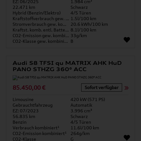
EZ: 06/2025
1.984 cm³
22.471 km
Schwarz
Hybrid (Benzin/Elektro)
4/5 Türen
Kraftstoffverbrauch gew. kombiniert
1.5l/100 km
Stromverbrauch gew. kombiniert
20.6 kWh/100 km
Kraftst. komb. entl. Batterie
8.1l/100 km
CO2-Emission gew. kombiniert
33g/km
CO2-Klasse gew. kombiniert
B
Audi S8 TFSI qu MATRIX AHK HuD
PANO STHZG 360° ACC
85.450,00 €
Sofort verfügbar
Limousine
420 kW (571 PS)
Gebrauchtfahrzeug
Automatik
EZ: 07/2023
3.996 cm³
56.835 km
Schwarz
Benzin
4/5 Türen
Verbrauch kombiniert¹
11.6l/100 km
CO2-Emission kombiniert¹
264g/km
CO2-Klasse
G