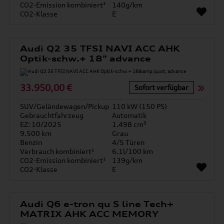
CO2-Emission kombiniert¹
140g/km
CO2-Klasse
E
Audi Q2 35 TFSI NAVI ACC AHK
Optik-schw.+ 18" advance
33.950,00 €
Sofort verfügbar
SUV/Geländewagen/Pickup
110 kW (150 PS)
Gebrauchtfahrzeug
Automatik
EZ: 10/2025
1.498 cm³
9.500 km
Grau
Benzin
4/5 Türen
Verbrauch kombiniert¹
6.1l/100 km
CO2-Emission kombiniert¹
139g/km
CO2-Klasse
E
Audi Q6 e-tron qu S line Tech+
MATRIX AHK ACC MEMORY