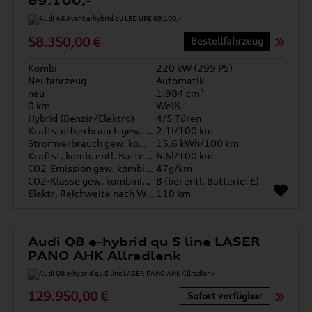
69.100,-
58.350,00 €
Bestellfahrzeug
Kombi
220 kW (299 PS)
Neufahrzeug
Automatik
neu
1.984 cm³
0 km
Weiß
Hybrid (Benzin/Elektro)
4/5 Türen
Kraftstoffverbrauch gew. kombiniert
2.1l/100 km
Stromverbrauch gew. kombiniert
15.6 kWh/100 km
Kraftst. komb. entl. Batterie
6.6l/100 km
CO2-Emission gew. kombiniert
47g/km
CO2-Klasse gew. kombiniert
B (bei entl. Batterie: E)
Elektr. Reichweite nach WLTP*
110 km
Audi Q8 e-hybrid qu S line LASER
PANO AHK Allradlenk
129.950,00 €
Sofort verfügbar