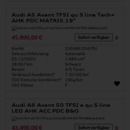
Audi A5 Avant TFSI qu S line Tech+
AHK PDC MATRIX 19"
45.890,00 €
Sofort verfügbar
Kombi
150 kW (204 PS)
Gebrauchtfahrzeug
Automatik
EZ: 12/2025
1.984 cm³
28.067 km
Schwarz
Benzin
4/5 Türen
Verbrauch kombiniert¹
7.3l/100 km
CO2-Emission kombiniert¹
166g/km
CO2-Klasse
F
Audi A6 Avant 50 TFSI e qu S line
LED AHK ACC PDC B&O
43.490,00 €
Sofort verfügbar