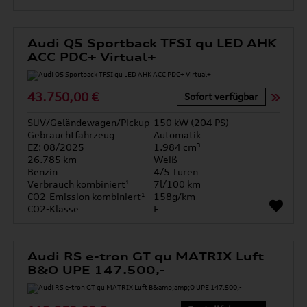
Audi Q5 Sportback TFSI qu LED AHK
ACC PDC+ Virtual+
43.750,00 €
Sofort verfügbar
SUV/Geländewagen/Pickup
150 kW (204 PS)
Gebrauchtfahrzeug
Automatik
EZ: 08/2025
1.984 cm³
26.785 km
Weiß
Benzin
4/5 Türen
Verbrauch kombiniert¹
7l/100 km
CO2-Emission kombiniert¹
158g/km
CO2-Klasse
F
Audi RS e-tron GT qu MATRIX Luft
B&O UPE 147.500,-