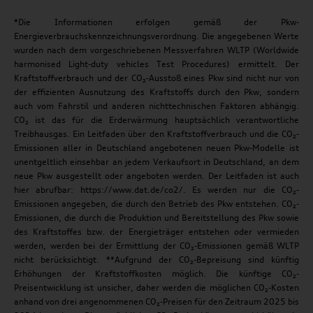
*Die Informationen erfolgen gemäß der Pkw-
Energieverbrauchskennzeichnungsverordnung. Die angegebenen Werte
wurden nach dem vorgeschriebenen Messverfahren WLTP (Worldwide
harmonised Light-duty vehicles Test Procedures) ermittelt. Der
Kraftstoffverbrauch und der CO₂-Ausstoß eines Pkw sind nicht nur von
der effizienten Ausnutzung des Kraftstoffs durch den Pkw, sondern
auch vom Fahrstil und anderen nichttechnischen Faktoren abhängig.
CO₂ ist das für die Erderwärmung hauptsächlich verantwortliche
Treibhausgas. Ein Leitfaden über den Kraftstoffverbrauch und die CO₂-
Emissionen aller in Deutschland angebotenen neuen Pkw-Modelle ist
unentgeltlich einsehbar an jedem Verkaufsort in Deutschland, an dem
neue Pkw ausgestellt oder angeboten werden. Der Leitfaden ist auch
hier abrufbar: https://www.dat.de/co2/. Es werden nur die CO₂-
Emissionen angegeben, die durch den Betrieb des Pkw entstehen. CO₂-
Emissionen, die durch die Produktion und Bereitstellung des Pkw sowie
des Kraftstoffes bzw. der Energieträger entstehen oder vermieden
werden, werden bei der Ermittlung der CO₂-Emissionen gemäß WLTP
nicht berücksichtigt. **Aufgrund der CO₂-Bepreisung sind künftig
Erhöhungen der Kraftstoffkosten möglich. Die künftige CO₂-
Preisentwicklung ist unsicher, daher werden die möglichen CO₂-Kosten
anhand von drei angenommenen CO₂-Preisen für den Zeitraum 2025 bis