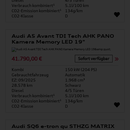
Diesel
4/5 Türen
Verbrauch kombiniert¹
5.1l/100 km
CO2-Emission kombiniert¹
134g/km
CO2-Klasse
D
Audi A5 Avant TDI Tech AHK PANO
Kamera Memory LED 19"
41.790,00 €
Sofort verfügbar
Kombi
150 kW (204 PS)
Gebrauchtfahrzeug
Automatik
EZ: 09/2025
1.968 cm³
28.578 km
Schwarz
Diesel
4/5 Türen
Verbrauch kombiniert¹
5.1l/100 km
CO2-Emission kombiniert¹
134g/km
CO2-Klasse
D
Audi SQ6 e-tron qu STHZG MATRIX