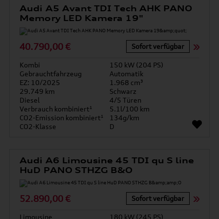
Audi A5 Avant TDI Tech AHK PANO
Memory LED Kamera 19"
40.790,00 €
Sofort verfügbar
Kombi
150 kW (204 PS)
Gebrauchtfahrzeug
Automatik
EZ: 10/2025
1.968 cm³
29.749 km
Schwarz
Diesel
4/5 Türen
Verbrauch kombiniert¹
5.1l/100 km
CO2-Emission kombiniert¹
134g/km
CO2-Klasse
D
Audi A6 Limousine 45 TDI qu S line
HuD PANO STHZG B&O
52.890,00 €
Sofort verfügbar
Limousine
180 kW (245 PS)