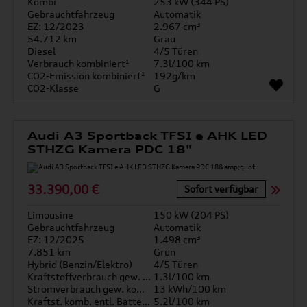
Kombi
253 kW (344 PS)
Gebrauchtfahrzeug
Automatik
EZ: 12/2023
2.967 cm³
54.712 km
Grau
Diesel
4/5 Türen
Verbrauch kombiniert¹
7.3l/100 km
CO2-Emission kombiniert¹
192g/km
CO2-Klasse
G
Audi A3 Sportback TFSI e AHK LED
STHZG Kamera PDC 18"
33.390,00 €
Sofort verfügbar
Limousine
150 kW (204 PS)
Gebrauchtfahrzeug
Automatik
EZ: 12/2025
1.498 cm³
7.851 km
Grün
Hybrid (Benzin/Elektro)
4/5 Türen
Kraftstoffverbrauch gew. kombiniert
1.3l/100 km
Stromverbrauch gew. kombiniert
13 kWh/100 km
Kraftst. komb. entl. Batterie
5.2l/100 km