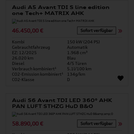
Audi A5 Avant TDI S line edition
one Tech+ MATRIX AHK
46.450,00 €
Sofort verfügbar
Kombi
150 kW (204 PS)
Gebrauchtfahrzeug
Automatik
EZ: 12/2025
1.968 cm³
26.020 km
Blau
Diesel
4/5 Türen
Verbrauch kombiniert¹
5.1l/100 km
CO2-Emission kombiniert¹
134g/km
CO2-Klasse
D
Audi S6 Avant TDI LED 360° AHK
PAN LUFT STHZG HuD B&O
58.890,00 €
Sofort verfügbar