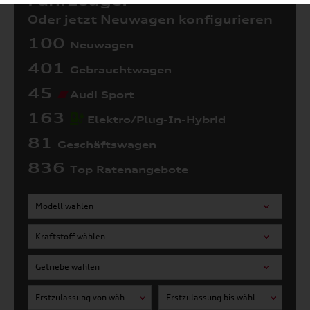
Fahrzeuge:
Oder jetzt Neuwagen konfigurieren
100
Neuwagen
401
Gebrauchtwagen
45
Audi Sport
163
Elektro/Plug-In-Hybrid
81
Geschäftswagen
836
Top Ratenangebote
Modell wählen
Kraftstoff wählen
Getriebe wählen
Erstzulassung von wählen
Erstzulassung bis wählen