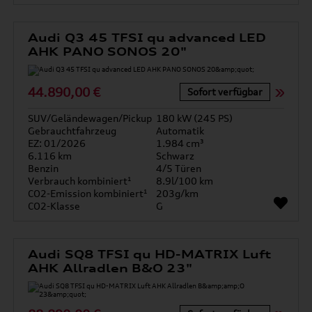
Audi Q3 45 TFSI qu advanced LED
AHK PANO SONOS 20"
44.890,00 €
Sofort verfügbar
SUV/Geländewagen/Pickup
180 kW (245 PS)
Gebrauchtfahrzeug
Automatik
EZ: 01/2026
1.984 cm³
6.116 km
Schwarz
Benzin
4/5 Türen
Verbrauch kombiniert¹
8.9l/100 km
CO2-Emission kombiniert¹
203g/km
CO2-Klasse
G
Audi SQ8 TFSI qu HD-MATRIX Luft
AHK Allradlen B&O 23"