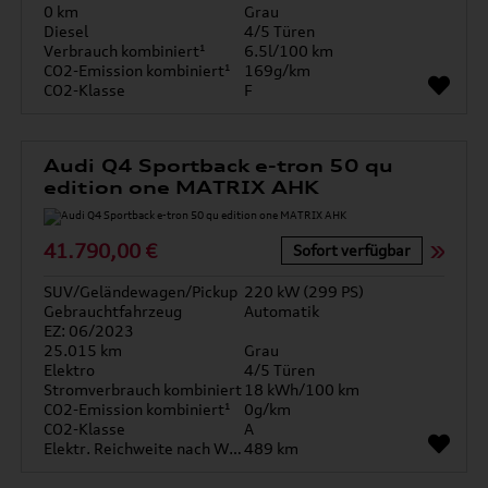
0 km
Grau
Diesel
4/5 Türen
Verbrauch kombiniert¹
6.5l/100 km
CO2-Emission kombiniert¹
169g/km
CO2-Klasse
F
Audi Q4 Sportback e-tron 50 qu
edition one MATRIX AHK
41.790,00 €
Sofort verfügbar
SUV/Geländewagen/Pickup
220 kW (299 PS)
Gebrauchtfahrzeug
Automatik
EZ: 06/2023
25.015 km
Grau
Elektro
4/5 Türen
Stromverbrauch kombiniert
18 kWh/100 km
CO2-Emission kombiniert¹
0g/km
CO2-Klasse
A
Elektr. Reichweite nach WLTP*
489 km