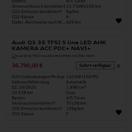
Elektro
4/5 Türen
Stromverbrauch kombiniert
15.7 kWh/100 km
CO2-Emission kombiniert¹
0g/km
CO2-Klasse
A
Elektr. Reichweite nach WLTP*
429 km
Audi Q3 35 TFSI S line LED AHK
KAMERA ACC PDC+ NAVI+
36.790,00 €
Sofort verfügbar
SUV/Geländewagen/Pickup
110 kW (150 PS)
Gebrauchtfahrzeug
Automatik
EZ: 10/2025
1.498 cm³
10.538 km
Grau
Benzin
4/5 Türen
Verbrauch kombiniert¹
7l/100 km
CO2-Emission kombiniert¹
159g/km
CO2-Klasse
F