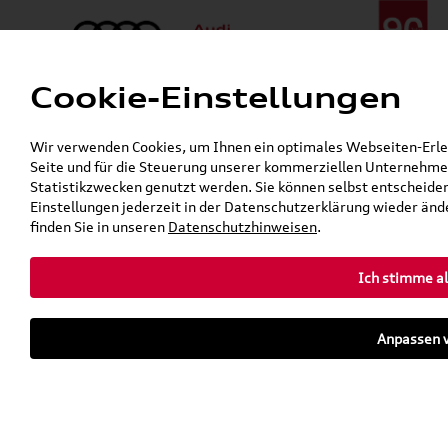
Cookie-Einstellungen
Menü
Telefon:
+49 (0)841 / 49 140
Wir verwenden Cookies, um Ihnen ein optimales Webseiten-Erlebn
24h-Pannenhilfe:
+49 (0)171 / 870 72 87
Seite und für die Steuerung unserer kommerziellen Unternehmen
Gerade geöffnet
Statistikzwecken genutzt werden. Sie können selbst entscheiden
Verkauf:
Mo. - Fr. 08:00 - 19:00 Uhr Sa. 09:00 - 13:00 Uhr
Einstellungen jederzeit in der Datenschutzerklärung wieder ände
Service:
Mo. - Fr. 06:00 - 20:00 Uhr Sa. 08:00 - 13:00 Uhr
finden Sie in unseren
Datenschutzhinweisen
.
Ich stimme al
Zurück zur Startseite
Parkhaus
Anpassen v
Sofort verfügbare