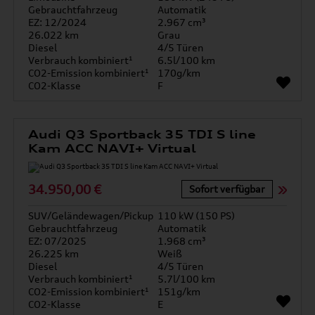
Gebrauchtfahrzeug
Automatik
EZ: 12/2024
2.967 cm³
26.022 km
Grau
Diesel
4/5 Türen
Verbrauch kombiniert¹
6.5l/100 km
CO2-Emission kombiniert¹
170g/km
CO2-Klasse
F
Audi Q3 Sportback 35 TDI S line
Kam ACC NAVI+ Virtual
34.950,00 €
Sofort verfügbar
SUV/Geländewagen/Pickup
110 kW (150 PS)
Gebrauchtfahrzeug
Automatik
EZ: 07/2025
1.968 cm³
26.225 km
Weiß
Diesel
4/5 Türen
Verbrauch kombiniert¹
5.7l/100 km
CO2-Emission kombiniert¹
151g/km
CO2-Klasse
E