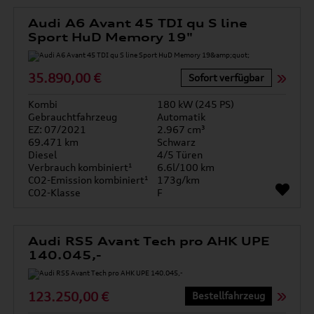
Audi A6 Avant 45 TDI qu S line
Sport HuD Memory 19"
35.890,00 €
Sofort verfügbar
Kombi
180 kW (245 PS)
Gebrauchtfahrzeug
Automatik
EZ: 07/2021
2.967 cm³
69.471 km
Schwarz
Diesel
4/5 Türen
Verbrauch kombiniert¹
6.6l/100 km
CO2-Emission kombiniert¹
173g/km
CO2-Klasse
F
Audi RS5 Avant Tech pro AHK UPE
140.045,-
123.250,00 €
Bestellfahrzeug