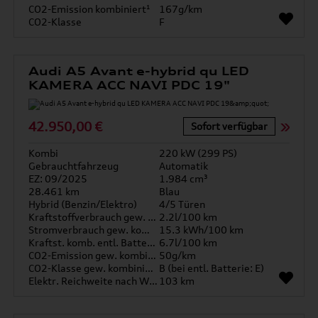
CO2-Emission kombiniert¹
167g/km
CO2-Klasse
F
Audi A5 Avant e-hybrid qu LED
KAMERA ACC NAVI PDC 19"
42.950,00 €
Sofort verfügbar
Kombi
220 kW (299 PS)
Gebrauchtfahrzeug
Automatik
EZ: 09/2025
1.984 cm³
28.461 km
Blau
Hybrid (Benzin/Elektro)
4/5 Türen
Kraftstoffverbrauch gew. kombiniert
2.2l/100 km
Stromverbrauch gew. kombiniert
15.3 kWh/100 km
Kraftst. komb. entl. Batterie
6.7l/100 km
CO2-Emission gew. kombiniert
50g/km
CO2-Klasse gew. kombiniert
B (bei entl. Batterie: E)
Elektr. Reichweite nach WLTP*
103 km