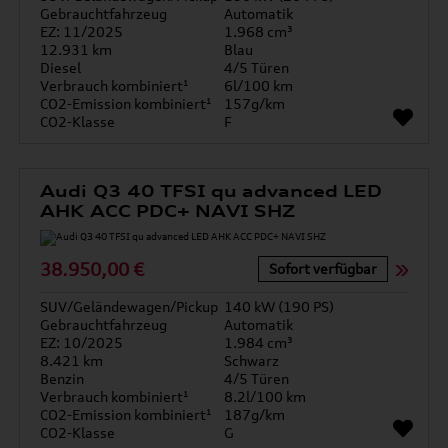
Gebrauchtfahrzeug
Automatik
EZ: 11/2025
1.968 cm³
12.931 km
Blau
Diesel
4/5 Türen
Verbrauch kombiniert¹
6l/100 km
CO2-Emission kombiniert¹
157g/km
CO2-Klasse
F
Audi Q3 40 TFSI qu advanced LED
AHK ACC PDC+ NAVI SHZ
38.950,00 €
Sofort verfügbar
SUV/Geländewagen/Pickup
140 kW (190 PS)
Gebrauchtfahrzeug
Automatik
EZ: 10/2025
1.984 cm³
8.421 km
Schwarz
Benzin
4/5 Türen
Verbrauch kombiniert¹
8.2l/100 km
CO2-Emission kombiniert¹
187g/km
CO2-Klasse
G