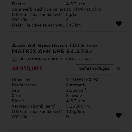
Elektro
4/5 Türen
Stromverbrauch kombiniert
16.7 kWh/100 km
CO2-Emission kombiniert¹
0g/km
CO2-Klasse
A
Elektr. Reichweite nach WLTP*
545 km
Audi A3 Sportback TDI S line
MATRIX AHK UPE 54.270,-
44.950,00 €
Sofort verfügbar
Limousine
110 kW (150 PS)
Neufahrzeug
Automatik
neu
1.968 cm³
0 km
Schwarz
Diesel
4/5 Türen
Verbrauch kombiniert¹
5.1l/100 km
CO2-Emission kombiniert¹
135g/km
CO2-Klasse
D