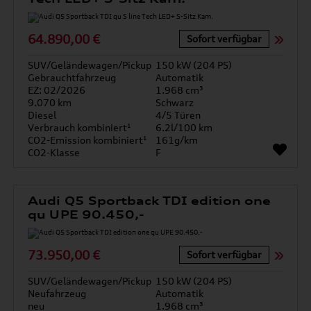
64.890,00 €
Sofort verfügbar
SUV/Geländewagen/Pickup
150 kW (204 PS)
Gebrauchtfahrzeug
Automatik
EZ: 02/2026
1.968 cm³
9.070 km
Schwarz
Diesel
4/5 Türen
Verbrauch kombiniert¹
6.2l/100 km
CO2-Emission kombiniert¹
161g/km
CO2-Klasse
F
Audi Q5 Sportback TDI edition one
qu UPE 90.450,-
73.950,00 €
Sofort verfügbar
SUV/Geländewagen/Pickup
150 kW (204 PS)
Neufahrzeug
Automatik
neu
1.968 cm³