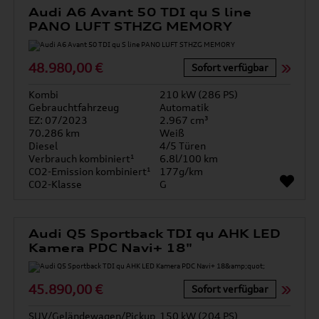
Audi A6 Avant 50 TDI qu S line
PANO LUFT STHZG MEMORY
48.980,00 €
Sofort verfügbar
Kombi
210 kW (286 PS)
Gebrauchtfahrzeug
Automatik
EZ: 07/2023
2.967 cm³
70.286 km
Weiß
Diesel
4/5 Türen
Verbrauch kombiniert¹
6.8l/100 km
CO2-Emission kombiniert¹
177g/km
CO2-Klasse
G
Audi Q5 Sportback TDI qu AHK LED
Kamera PDC Navi+ 18"
45.890,00 €
Sofort verfügbar
SUV/Geländewagen/Pickup
150 kW (204 PS)