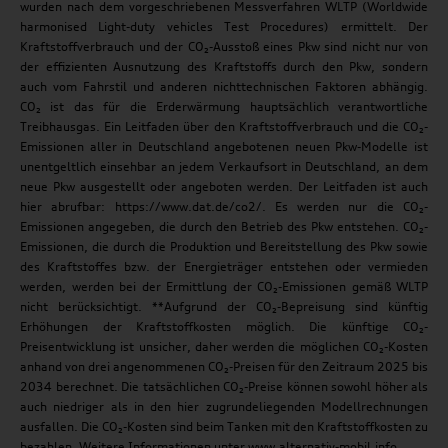
wurden nach dem vorgeschriebenen Messverfahren WLTP (Worldwide
harmonised Light-duty vehicles Test Procedures) ermittelt. Der
Kraftstoffverbrauch und der CO₂-Ausstoß eines Pkw sind nicht nur von
der effizienten Ausnutzung des Kraftstoffs durch den Pkw, sondern
auch vom Fahrstil und anderen nichttechnischen Faktoren abhängig.
CO₂ ist das für die Erderwärmung hauptsächlich verantwortliche
Treibhausgas. Ein Leitfaden über den Kraftstoffverbrauch und die CO₂-
Emissionen aller in Deutschland angebotenen neuen Pkw-Modelle ist
unentgeltlich einsehbar an jedem Verkaufsort in Deutschland, an dem
neue Pkw ausgestellt oder angeboten werden. Der Leitfaden ist auch
hier abrufbar: https://www.dat.de/co2/. Es werden nur die CO₂-
Emissionen angegeben, die durch den Betrieb des Pkw entstehen. CO₂-
Emissionen, die durch die Produktion und Bereitstellung des Pkw sowie
des Kraftstoffes bzw. der Energieträger entstehen oder vermieden
werden, werden bei der Ermittlung der CO₂-Emissionen gemäß WLTP
nicht berücksichtigt. **Aufgrund der CO₂-Bepreisung sind künftig
Erhöhungen der Kraftstoffkosten möglich. Die künftige CO₂-
Preisentwicklung ist unsicher, daher werden die möglichen CO₂-Kosten
anhand von drei angenommenen CO₂-Preisen für den Zeitraum 2025 bis
2034 berechnet. Die tatsächlichen CO₂-Preise können sowohl höher als
auch niedriger als in den hier zugrundeliegenden Modellrechnungen
ausfallen. Die CO₂-Kosten sind beim Tanken mit den Kraftstoffkosten zu
bezahlen. Weitere Informationen unter www.alternativ-mobil.info