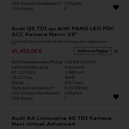
CO2-Emission kombiniert¹
170g/km
CO2-Klasse
F
Audi Q5 TDI qu AHK PANO LED PDC
ACC Kamera Navi+ 19"
45.450,00 €
Sofort verfügbar
SUV/Geländewagen/Pickup
150 kW (204 PS)
Gebrauchtfahrzeug
Automatik
EZ: 12/2025
1.968 cm³
18.727 km
Weiß
Diesel
4/5 Türen
Verbrauch kombiniert¹
6.1l/100 km
CO2-Emission kombiniert¹
160g/km
CO2-Klasse
F
Audi A4 Limousine 40 TDI Kamera
Navi virtual Advanced