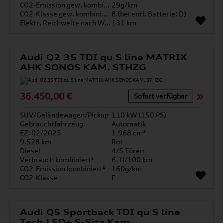
CO2-Emission gew. kombiniert
29g/km
CO2-Klasse gew. kombiniert
B (bei entl. Batterie: D)
Elektr. Reichweite nach WLTP*
131 km
Audi Q2 35 TDI qu S line MATRIX
AHK SONOS KAM. STHZG
36.450,00 €
Sofort verfügbar
SUV/Geländewagen/Pickup
110 kW (150 PS)
Gebrauchtfahrzeug
Automatik
EZ: 02/2025
1.968 cm³
9.528 km
Rot
Diesel
4/5 Türen
Verbrauch kombiniert¹
6.1l/100 km
CO2-Emission kombiniert¹
160g/km
CO2-Klasse
F
Audi Q5 Sportback TDI qu S line
Tech LED+ S-Sitz Kam.