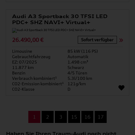
Audi A3 Sportback 30 TFSI LED
PDC+ SHZ NAVI+ Virtual+
26.490,00 €
Sofort verfügbar
Limousine
85 kW (116 PS)
Gebrauchtfahrzeug
Automatik
EZ: 07/2025
1.498 cm³
11.877 km
Schwarz
Benzin
4/5 Türen
Verbrauch kombiniert¹
5.3l/100 km
CO2-Emission kombiniert¹
121g/km
CO2-Klasse
D
...
1
2
3
15
16
17
Haben Sie Ihren Traum-Audi noch nicht