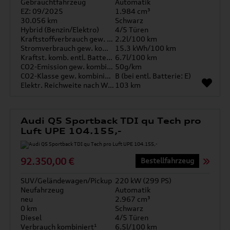
Gebrauchtfahrzeug
Automatik
EZ: 09/2025
1.984 cm³
30.056 km
Schwarz
Hybrid (Benzin/Elektro)
4/5 Türen
Kraftstoffverbrauch gew. kombiniert
2.2l/100 km
Stromverbrauch gew. kombiniert
15.3 kWh/100 km
Kraftst. komb. entl. Batterie
6.7l/100 km
CO2-Emission gew. kombiniert
50g/km
CO2-Klasse gew. kombiniert
B (bei entl. Batterie: E)
Elektr. Reichweite nach WLTP*
103 km
Audi Q5 Sportback TDI qu Tech pro
Luft UPE 104.155,-
92.350,00 €
Bestellfahrzeug
SUV/Geländewagen/Pickup
220 kW (299 PS)
Neufahrzeug
Automatik
neu
2.967 cm³
0 km
Schwarz
Diesel
4/5 Türen
Verbrauch kombiniert¹
6.5l/100 km