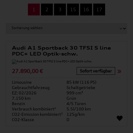
...
1
2
3
15
16
17
Audi A1 Sportback 30 TFSI S line
PDC+ LED Optik-schw.
27.890,00 €
Sofort verfügbar
Limousine
85 kW (116 PS)
Gebrauchtfahrzeug
Schaltgetriebe
EZ: 02/2026
999 cm³
7.150 km
Grün
Benzin
4/5 Türen
Verbrauch kombiniert¹
5.5l/100 km
CO2-Emission kombiniert¹
125g/km
CO2-Klasse
D