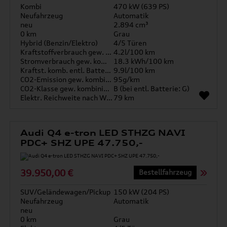
Kombi
470 kW (639 PS)
Neufahrzeug
Automatik
neu
2.894 cm³
0 km
Grau
Hybrid (Benzin/Elektro)
4/5 Türen
Kraftstoffverbrauch gew. kombiniert
4.2l/100 km
Stromverbrauch gew. kombiniert
18.3 kWh/100 km
Kraftst. komb. entl. Batterie
9.9l/100 km
CO2-Emission gew. kombiniert
95g/km
CO2-Klasse gew. kombiniert
B (bei entl. Batterie: G)
Elektr. Reichweite nach WLTP*
79 km
Audi Q4 e-tron LED STHZG NAVI
PDC+ SHZ UPE 47.750,-
39.950,00 €
Bestellfahrzeug
SUV/Geländewagen/Pickup
150 kW (204 PS)
Neufahrzeug
Automatik
neu
0 km
Grau