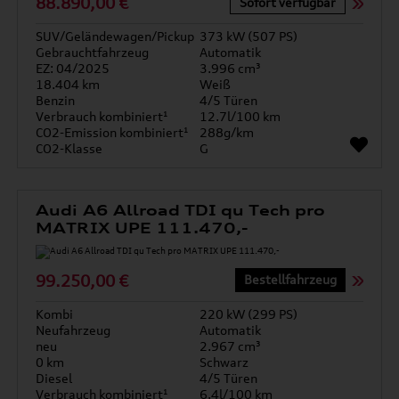
88.890,00 €
Sofort verfügbar
SUV/Geländewagen/Pickup
373 kW (507 PS)
Gebrauchtfahrzeug
Automatik
EZ: 04/2025
3.996 cm³
18.404 km
Weiß
Benzin
4/5 Türen
Verbrauch kombiniert¹
12.7l/100 km
CO2-Emission kombiniert¹
288g/km
CO2-Klasse
G
Audi A6 Allroad TDI qu Tech pro
MATRIX UPE 111.470,-
99.250,00 €
Bestellfahrzeug
Kombi
220 kW (299 PS)
Neufahrzeug
Automatik
neu
2.967 cm³
0 km
Schwarz
Diesel
4/5 Türen
Verbrauch kombiniert¹
6.4l/100 km