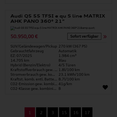
Audi Q5 55 TFSI e qu S line MATRIX
AHK PANO 360° 21"
50.950,00 €
Sofort verfügbar
SUV/Geländewagen/Pickup
270 kW (367 PS)
Gebrauchtfahrzeug
Automatik
EZ: 07/2025
1.984 cm³
14.705 km
Blau
Hybrid (Benzin/Elektro)
4/5 Türen
Kraftstoffverbrauch gew. kombiniert
1.8l/100 km
Stromverbrauch gew. kombiniert
23.1 kWh/100 km
Kraftst. komb. entl. Batterie
8.7l/100 km
CO2-Emission gew. kombiniert
41g/km
CO2-Klasse gew. kombiniert
B
...
1
2
3
15
16
17