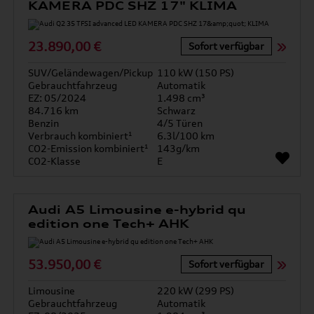
KAMERA PDC SHZ 17" KLIMA
23.890,00 €
Sofort verfügbar
SUV/Geländewagen/Pickup
110 kW (150 PS)
Gebrauchtfahrzeug
Automatik
EZ: 05/2024
1.498 cm³
84.716 km
Schwarz
Benzin
4/5 Türen
Verbrauch kombiniert¹
6.3l/100 km
CO2-Emission kombiniert¹
143g/km
CO2-Klasse
E
Audi A5 Limousine e-hybrid qu
edition one Tech+ AHK
53.950,00 €
Sofort verfügbar
Limousine
220 kW (299 PS)
Gebrauchtfahrzeug
Automatik