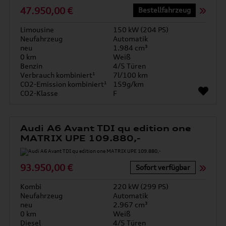
47.950,00 €
Bestellfahrzeug
Limousine
150 kW (204 PS)
Neufahrzeug
Automatik
neu
1.984 cm³
0 km
Weiß
Benzin
4/5 Türen
Verbrauch kombiniert¹
7l/100 km
CO2-Emission kombiniert¹
159g/km
CO2-Klasse
F
Audi A6 Avant TDI qu edition one
MATRIX UPE 109.880,-
93.950,00 €
Sofort verfügbar
Kombi
220 kW (299 PS)
Neufahrzeug
Automatik
neu
2.967 cm³
0 km
Weiß
Diesel
4/5 Türen