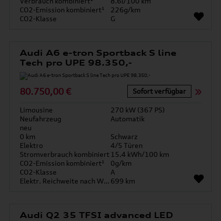
Verbrauch kombiniert¹
8.6l/100 km
CO2-Emission kombiniert¹
226g/km
CO2-Klasse
G
Audi A6 e-tron Sportback S line
Tech pro UPE 98.350,-
80.750,00 €
Sofort verfügbar
Limousine
270 kW (367 PS)
Neufahrzeug
Automatik
neu
0 km
Schwarz
Elektro
4/5 Türen
Stromverbrauch kombiniert
15.4 kWh/100 km
CO2-Emission kombiniert¹
0g/km
CO2-Klasse
A
Elektr. Reichweite nach WLTP*
699 km
Audi Q2 35 TFSI advanced LED