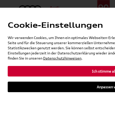
Cookie-Einstellungen
Menü
Telefon:
+49 (0)841 / 49 140
Wir verwenden Cookies, um Ihnen ein optimales Webseiten-Erlebn
24h-Pannenhilfe:
+49 (0)171 / 870 72 87
Seite und für die Steuerung unserer kommerziellen Unternehmen
Gerade geschlossen
Statistikzwecken genutzt werden. Sie können selbst entscheiden
Verkauf:
Mo. - Fr. 08:00 - 19:00 Uhr Sa. 09:00 - 13:00 Uhr
Einstellungen jederzeit in der Datenschutzerklärung wieder ände
Service:
Mo. - Fr. 06:00 - 20:00 Uhr Sa. 08:00 - 13:00 Uhr
finden Sie in unseren
Datenschutzhinweisen
.
Ich stimme al
Zurück zur Startseite
Parkhaus
Anpassen v
Sofort verfügbare