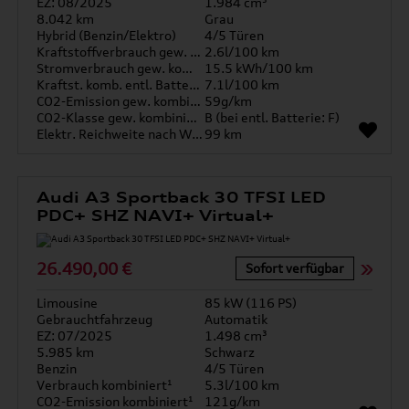
EZ: 08/2025
1.984 cm³
8.042 km
Grau
Hybrid (Benzin/Elektro)
4/5 Türen
Kraftstoffverbrauch gew. kombiniert
2.6l/100 km
Stromverbrauch gew. kombiniert
15.5 kWh/100 km
Kraftst. komb. entl. Batterie
7.1l/100 km
CO2-Emission gew. kombiniert
59g/km
CO2-Klasse gew. kombiniert
B (bei entl. Batterie: F)
Elektr. Reichweite nach WLTP*
99 km
Audi A3 Sportback 30 TFSI LED
PDC+ SHZ NAVI+ Virtual+
26.490,00 €
Sofort verfügbar
Limousine
85 kW (116 PS)
Gebrauchtfahrzeug
Automatik
EZ: 07/2025
1.498 cm³
5.985 km
Schwarz
Benzin
4/5 Türen
Verbrauch kombiniert¹
5.3l/100 km
CO2-Emission kombiniert¹
121g/km