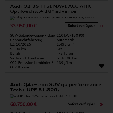
Audi Q2 35 TFSI NAVI ACC AHK
Optik-schw.+ 18" advance
33.950,00 €
Sofort verfügbar
SUV/Geländewagen/Pickup
110 kW (150 PS)
Gebrauchtfahrzeug
Automatik
EZ: 10/2025
1.498 cm³
9.500 km
Grau
Benzin
4/5 Türen
Verbrauch kombiniert¹
6.1l/100 km
CO2-Emission kombiniert¹
139g/km
CO2-Klasse
E
Audi Q4 e-tron SUV qu performance
Tech+ UPE 81.800,-
68.750,00 €
Sofort verfügbar