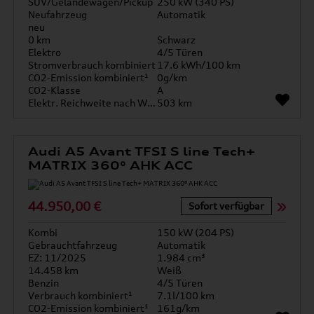
SUV/Geländewagen/Pickup
250 kW (340 PS)
Neufahrzeug
Automatik
neu
0 km
Schwarz
Elektro
4/5 Türen
Stromverbrauch kombiniert
17.6 kWh/100 km
CO2-Emission kombiniert¹
0g/km
CO2-Klasse
A
Elektr. Reichweite nach WLTP*
503 km
Audi A5 Avant TFSI S line Tech+
MATRIX 360° AHK ACC
44.950,00 €
Sofort verfügbar
Kombi
150 kW (204 PS)
Gebrauchtfahrzeug
Automatik
EZ: 11/2025
1.984 cm³
14.458 km
Weiß
Benzin
4/5 Türen
Verbrauch kombiniert¹
7.1l/100 km
CO2-Emission kombiniert¹
161g/km