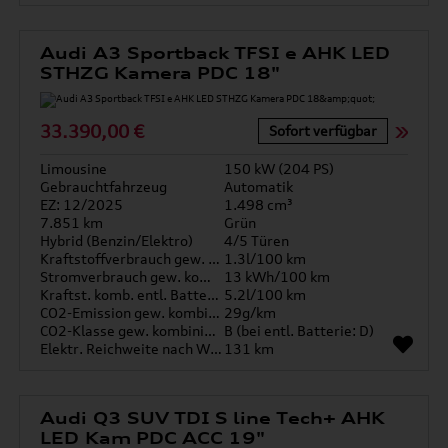
Audi A3 Sportback TFSI e AHK LED
STHZG Kamera PDC 18"
33.390,00 €
Sofort verfügbar
Limousine
150 kW (204 PS)
Gebrauchtfahrzeug
Automatik
EZ: 12/2025
1.498 cm³
7.851 km
Grün
Hybrid (Benzin/Elektro)
4/5 Türen
Kraftstoffverbrauch gew. kombiniert
1.3l/100 km
Stromverbrauch gew. kombiniert
13 kWh/100 km
Kraftst. komb. entl. Batterie
5.2l/100 km
CO2-Emission gew. kombiniert
29g/km
CO2-Klasse gew. kombiniert
B (bei entl. Batterie: D)
Elektr. Reichweite nach WLTP*
131 km
Audi Q3 SUV TDI S line Tech+ AHK
LED Kam PDC ACC 19"