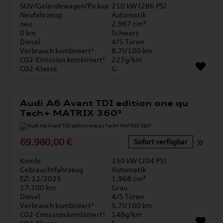
SUV/Geländewagen/Pickup
210 kW (286 PS)
Neufahrzeug
Automatik
neu
2.967 cm³
0 km
Schwarz
Diesel
4/5 Türen
Verbrauch kombiniert¹
8.7l/100 km
CO2-Emission kombiniert¹
227g/km
CO2-Klasse
G
Audi A6 Avant TDI edition one qu
Tech+ MATRIX 360°
69.980,00 €
Sofort verfügbar
Kombi
150 kW (204 PS)
Gebrauchtfahrzeug
Automatik
EZ: 12/2025
1.968 cm³
17.100 km
Grau
Diesel
4/5 Türen
Verbrauch kombiniert¹
5.7l/100 km
CO2-Emission kombiniert¹
148g/km