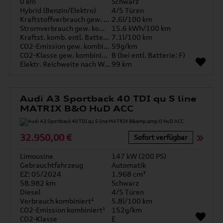
0 km
Schwarz
Hybrid (Benzin/Elektro)
4/5 Türen
Kraftstoffverbrauch gew. kombiniert
2.6l/100 km
Stromverbrauch gew. kombiniert
15.6 kWh/100 km
Kraftst. komb. entl. Batterie
7.1l/100 km
CO2-Emission gew. kombiniert
59g/km
CO2-Klasse gew. kombiniert
B (bei entl. Batterie: F)
Elektr. Reichweite nach WLTP*
99 km
Audi A3 Sportback 40 TDI qu S line
MATRIX B&O HuD ACC
32.950,00 €
Sofort verfügbar
Limousine
147 kW (200 PS)
Gebrauchtfahrzeug
Automatik
EZ: 05/2024
1.968 cm³
58.982 km
Schwarz
Diesel
4/5 Türen
Verbrauch kombiniert¹
5.8l/100 km
CO2-Emission kombiniert¹
152g/km
CO2-Klasse
E