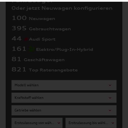
Fahrzeuge:
Oder jetzt Neuwagen konfigurieren
100
Neuwagen
395
Gebrauchtwagen
44
Audi Sport
161
Elektro/Plug-In-Hybrid
81
Geschäftswagen
821
Top Ratenangebote
Modell wählen
Kraftstoff wählen
Getriebe wählen
Erstzulassung von wählen
Erstzulassung bis wählen