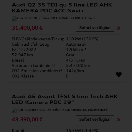
Audi Q2 35 TDI qu S line LED AHK
KAMERA PDC ACC Navi+
31.490,00 €
Sofort verfügbar
SUV/Geländewagen/Pickup
110 kW (150 PS)
Gebrauchtfahrzeug
Automatik
EZ: 12/2022
1.968 cm³
52.947 km
Grau
Diesel
4/5 Türen
Verbrauch kombiniert¹
5.4l/100 km
CO2-Emission kombiniert¹
142g/km
CO2-Klasse
E
Audi A5 Avant TFSI S line Tech AHK
LED Kamera PDC 19"
43.390,00 €
Sofort verfügbar
Kombi
150 kW (204 PS)