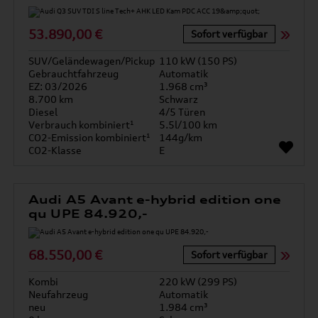
53.890,00 €
Sofort verfügbar
SUV/Geländewagen/Pickup
110 kW (150 PS)
Gebrauchtfahrzeug
Automatik
EZ: 03/2026
1.968 cm³
8.700 km
Schwarz
Diesel
4/5 Türen
Verbrauch kombiniert¹
5.5l/100 km
CO2-Emission kombiniert¹
144g/km
CO2-Klasse
E
Audi A5 Avant e-hybrid edition one
qu UPE 84.920,-
68.550,00 €
Sofort verfügbar
Kombi
220 kW (299 PS)
Neufahrzeug
Automatik
neu
1.984 cm³