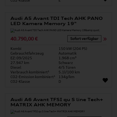
CO2-Klasse
E
Audi A5 Avant TDI Tech AHK PANO
LED Kamera Memory 19"
40.790,00 €
Sofort verfügbar
Kombi
150 kW (204 PS)
Gebrauchtfahrzeug
Automatik
EZ: 09/2025
1.968 cm³
27.947 km
Schwarz
Diesel
4/5 Türen
Verbrauch kombiniert¹
5.1l/100 km
CO2-Emission kombiniert¹
134g/km
CO2-Klasse
D
Audi A6 Avant TFSI qu S line Tech+
MATRIX AHK MEMORY