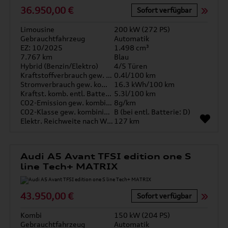
36.950,00 €
Sofort verfügbar
Limousine
200 kW (272 PS)
Gebrauchtfahrzeug
Automatik
EZ: 10/2025
1.498 cm³
7.767 km
Blau
Hybrid (Benzin/Elektro)
4/5 Türen
Kraftstoffverbrauch gew. kombiniert
0.4l/100 km
Stromverbrauch gew. kombiniert
16.3 kWh/100 km
Kraftst. komb. entl. Batterie
5.3l/100 km
CO2-Emission gew. kombiniert
8g/km
CO2-Klasse gew. kombiniert
B (bei entl. Batterie: D)
Elektr. Reichweite nach WLTP*
127 km
Audi A5 Avant TFSI edition one S
line Tech+ MATRIX
43.950,00 €
Sofort verfügbar
Kombi
150 kW (204 PS)
Gebrauchtfahrzeug
Automatik