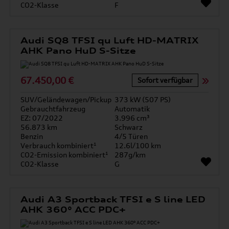
CO2-Klasse
F
Audi SQ8 TFSI qu Luft HD-MATRIX
AHK Pano HuD S-Sitze
67.450,00 €
Sofort verfügbar
SUV/Geländewagen/Pickup
373 kW (507 PS)
Gebrauchtfahrzeug
Automatik
EZ: 07/2022
3.996 cm³
56.873 km
Schwarz
Benzin
4/5 Türen
Verbrauch kombiniert¹
12.6l/100 km
CO2-Emission kombiniert¹
287g/km
CO2-Klasse
G
Audi A3 Sportback TFSI e S line LED
AHK 360° ACC PDC+