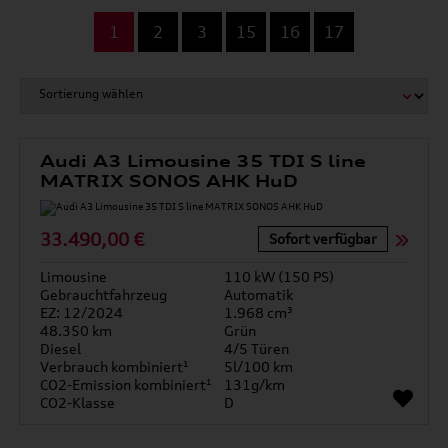
...
1
2
3
15
16
17
Audi A3 Limousine 35 TDI S line
MATRIX SONOS AHK HuD
33.490,00 €
Sofort verfügbar
Limousine
110 kW (150 PS)
Gebrauchtfahrzeug
Automatik
EZ: 12/2024
1.968 cm³
48.350 km
Grün
Diesel
4/5 Türen
Verbrauch kombiniert¹
5l/100 km
CO2-Emission kombiniert¹
131g/km
CO2-Klasse
D