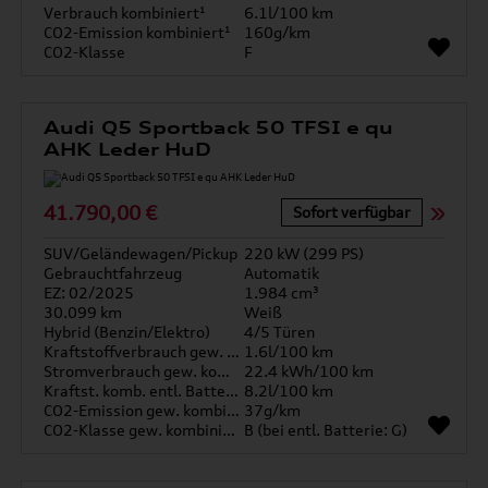
Verbrauch kombiniert¹
6.1l/100 km
CO2-Emission kombiniert¹
160g/km
CO2-Klasse
F
Audi Q5 Sportback 50 TFSI e qu
AHK Leder HuD
41.790,00 €
Sofort verfügbar
SUV/Geländewagen/Pickup
220 kW (299 PS)
Gebrauchtfahrzeug
Automatik
EZ: 02/2025
1.984 cm³
30.099 km
Weiß
Hybrid (Benzin/Elektro)
4/5 Türen
Kraftstoffverbrauch gew. kombiniert
1.6l/100 km
Stromverbrauch gew. kombiniert
22.4 kWh/100 km
Kraftst. komb. entl. Batterie
8.2l/100 km
CO2-Emission gew. kombiniert
37g/km
CO2-Klasse gew. kombiniert
B (bei entl. Batterie: G)