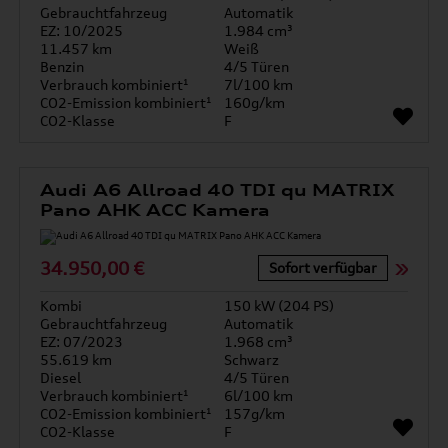
Gebrauchtfahrzeug
Automatik
EZ: 10/2025
1.984 cm³
11.457 km
Weiß
Benzin
4/5 Türen
Verbrauch kombiniert¹
7l/100 km
CO2-Emission kombiniert¹
160g/km
CO2-Klasse
F
Audi A6 Allroad 40 TDI qu MATRIX
Pano AHK ACC Kamera
34.950,00 €
Sofort verfügbar
Kombi
150 kW (204 PS)
Gebrauchtfahrzeug
Automatik
EZ: 07/2023
1.968 cm³
55.619 km
Schwarz
Diesel
4/5 Türen
Verbrauch kombiniert¹
6l/100 km
CO2-Emission kombiniert¹
157g/km
CO2-Klasse
F