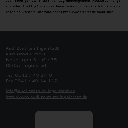
auch niedriger als in den hier zugrundeliegenden Modellrechnungen
ausfallen. Die CO₂-Kosten sind beim Tanken mit den Kraftstoffkosten zu
bezahlen. Weitere Informationen unter www.alternativ-mobil.info
Audi Zentrum Ingolstadt
Karl Brod GmbH
Neuburger Straße 75
85057 Ingolstadt
Tel.
0841 / 49 14-0
Fax
0841 / 49 14-112
info@audi-zentrum-ingolstadt.de
http://www.audi-zentrum-ingolstadt.de