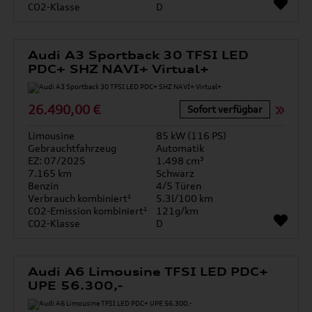
CO2-Klasse
D
Audi A3 Sportback 30 TFSI LED
PDC+ SHZ NAVI+ Virtual+
26.490,00 €
Sofort verfügbar
Limousine
85 kW (116 PS)
Gebrauchtfahrzeug
Automatik
EZ: 07/2025
1.498 cm³
7.165 km
Schwarz
Benzin
4/5 Türen
Verbrauch kombiniert¹
5.3l/100 km
CO2-Emission kombiniert¹
121g/km
CO2-Klasse
D
Audi A6 Limousine TFSI LED PDC+
UPE 56.300,-