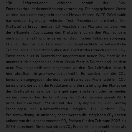
*Die Informationen erfolgen gemäß der Pkw-
Energieverbrauchskennzeichnungsverordnung. Die angegebenen Werte
wurden nach dem vorgeschriebenen Messverfahren WLTP (Worldwide
harmonised Light-duty vehicles Test Procedures) ermittelt. Der
Kraftstoffverbrauch und der CO₂-Ausstoß eines Pkw sind nicht nur von
der effizienten Ausnutzung des Kraftstoffs durch den Pkw, sondern
auch vom Fahrstil und anderen nichttechnischen Faktoren abhängig.
CO₂ ist das für die Erderwärmung hauptsächlich verantwortliche
Treibhausgas. Ein Leitfaden über den Kraftstoffverbrauch und die CO₂-
Emissionen aller in Deutschland angebotenen neuen Pkw-Modelle ist
unentgeltlich einsehbar an jedem Verkaufsort in Deutschland, an dem
neue Pkw ausgestellt oder angeboten werden. Der Leitfaden ist auch
hier abrufbar: https://www.dat.de/co2/. Es werden nur die CO₂-
Emissionen angegeben, die durch den Betrieb des Pkw entstehen. CO₂-
Emissionen, die durch die Produktion und Bereitstellung des Pkw sowie
des Kraftstoffes bzw. der Energieträger entstehen oder vermieden
werden, werden bei der Ermittlung der CO₂-Emissionen gemäß WLTP
nicht berücksichtigt. **Aufgrund der CO₂-Bepreisung sind künftig
Erhöhungen der Kraftstoffkosten möglich. Die künftige CO₂-
Preisentwicklung ist unsicher, daher werden die möglichen CO₂-Kosten
anhand von drei angenommenen CO₂-Preisen für den Zeitraum 2025 bis
2034 berechnet. Die tatsächlichen CO₂-Preise können sowohl höher als