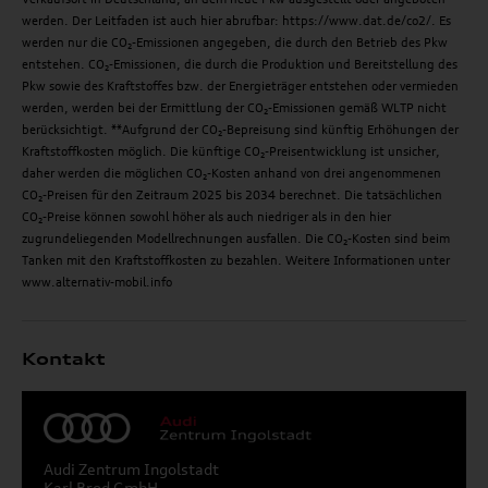
werden. Der Leitfaden ist auch hier abrufbar: https://www.dat.de/co2/. Es
werden nur die CO₂-Emissionen angegeben, die durch den Betrieb des Pkw
entstehen. CO₂-Emissionen, die durch die Produktion und Bereitstellung des
Pkw sowie des Kraftstoffes bzw. der Energieträger entstehen oder vermieden
werden, werden bei der Ermittlung der CO₂-Emissionen gemäß WLTP nicht
berücksichtigt. **Aufgrund der CO₂-Bepreisung sind künftig Erhöhungen der
Kraftstoffkosten möglich. Die künftige CO₂-Preisentwicklung ist unsicher,
daher werden die möglichen CO₂-Kosten anhand von drei angenommenen
CO₂-Preisen für den Zeitraum 2025 bis 2034 berechnet. Die tatsächlichen
CO₂-Preise können sowohl höher als auch niedriger als in den hier
zugrundeliegenden Modellrechnungen ausfallen. Die CO₂-Kosten sind beim
Tanken mit den Kraftstoffkosten zu bezahlen. Weitere Informationen unter
www.alternativ-mobil.info
Kontakt
Audi Zentrum Ingolstadt
Karl Brod GmbH