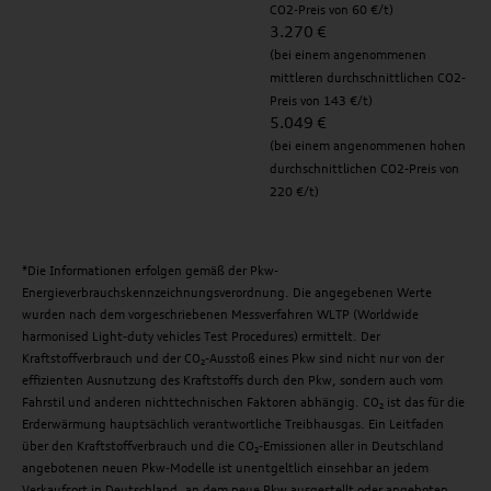
CO2-Preis von 60 €/t)
3.270 €
(bei einem angenommenen
mittleren durchschnittlichen CO2-
Preis von 143 €/t)
5.049 €
(bei einem angenommenen hohen
durchschnittlichen CO2-Preis von
220 €/t)
*Die Informationen erfolgen gemäß der Pkw-
Energieverbrauchskennzeichnungsverordnung. Die angegebenen Werte
wurden nach dem vorgeschriebenen Messverfahren WLTP (Worldwide
harmonised Light-duty vehicles Test Procedures) ermittelt. Der
Kraftstoffverbrauch und der CO₂-Ausstoß eines Pkw sind nicht nur von der
effizienten Ausnutzung des Kraftstoffs durch den Pkw, sondern auch vom
Fahrstil und anderen nichttechnischen Faktoren abhängig. CO₂ ist das für die
Erderwärmung hauptsächlich verantwortliche Treibhausgas. Ein Leitfaden
über den Kraftstoffverbrauch und die CO₂-Emissionen aller in Deutschland
angebotenen neuen Pkw-Modelle ist unentgeltlich einsehbar an jedem
Verkaufsort in Deutschland, an dem neue Pkw ausgestellt oder angeboten