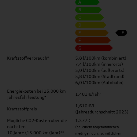
A
B
C
D
E
E
F
G
Kraftstoffverbrauch*
5,8 l/100km (kombiniert)
7,4 l/100km (innerorts)
5,0 l/100km (außerorts)
5,8 l/100km (Stadtrand)
6,0 l/100km (Autobahn)
Energiekosten bei 15.000 km
1.401 €/Jahr
Jahresfahrleistung*
1,610 €/l
Kraftstoffpreis
(Jahresdurchschnitt 2023)
Mögliche CO2-Kosten über die
1.377 €
nächsten
(bei einem angenommenen
10 Jahre (15.000 km/Jahr)**
niedrigen durchschnittlichen