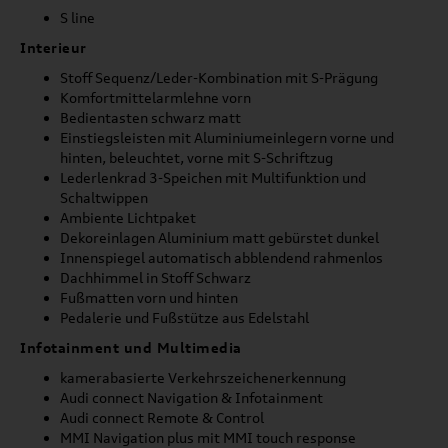
S line
Interieur
Stoff Sequenz/Leder-Kombination mit S-Prägung
Komfortmittelarmlehne vorn
Bedientasten schwarz matt
Einstiegsleisten mit Aluminiumeinlegern vorne und
hinten, beleuchtet, vorne mit S-Schriftzug
Lederlenkrad 3-Speichen mit Multifunktion und
Schaltwippen
Ambiente Lichtpaket
Dekoreinlagen Aluminium matt gebürstet dunkel
Innenspiegel automatisch abblendend rahmenlos
Dachhimmel in Stoff Schwarz
Fußmatten vorn und hinten
Pedalerie und Fußstütze aus Edelstahl
Infotainment und Multimedia
kamerabasierte Verkehrszeichenerkennung
Audi connect Navigation & Infotainment
Audi connect Remote & Control
MMI Navigation plus mit MMI touch response