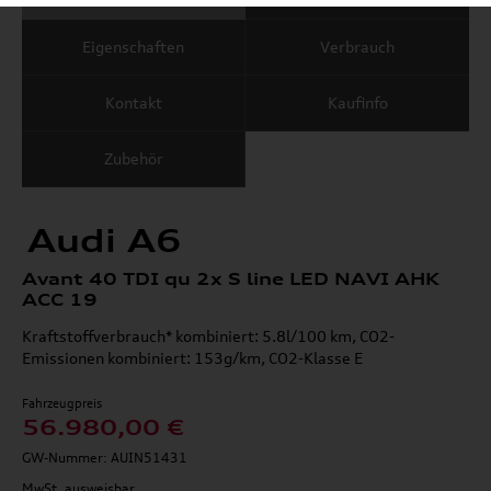
Eigenschaften
Verbrauch
Kontakt
Kaufinfo
Zubehör
Audi A6
Avant 40 TDI qu 2x S line LED NAVI AHK
ACC 19
Kraftstoffverbrauch* kombiniert: 5.8l/100 km, CO2-
Emissionen kombiniert: 153g/km, CO2-Klasse E
Fahrzeugpreis
56.980,00 €
GW-Nummer: AUIN51431
MwSt. ausweisbar