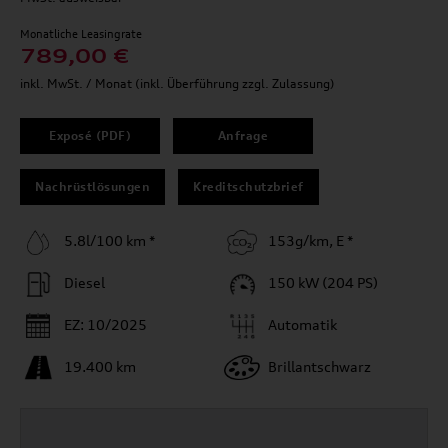
Monatliche Leasingrate
789,00 €
inkl. MwSt. / Monat (inkl. Überführung zzgl. Zulassung)
Exposé (PDF)
Anfrage
Nachrüstlösungen
Kreditschutzbrief
5.8l/100 km *
153g/km, E *
Diesel
150 kW (204 PS)
EZ: 10/2025
Automatik
19.400 km
Brillantschwarz