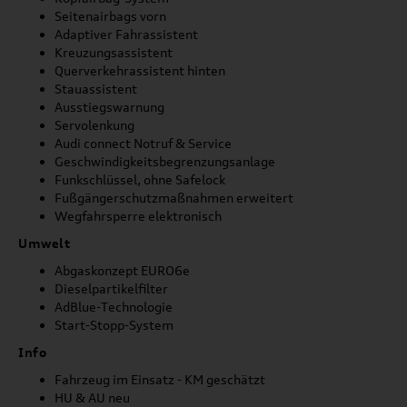
Seitenairbags vorn
Adaptiver Fahrassistent
Kreuzungsassistent
Querverkehrassistent hinten
Stauassistent
Ausstiegswarnung
Servolenkung
Audi connect Notruf & Service
Geschwindigkeitsbegrenzungsanlage
Funkschlüssel, ohne Safelock
Fußgängerschutzmaßnahmen erweitert
Wegfahrsperre elektronisch
Umwelt
Abgaskonzept EURO6e
Dieselpartikelfilter
AdBlue-Technologie
Start-Stopp-System
Info
Fahrzeug im Einsatz - KM geschätzt
HU & AU neu