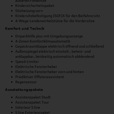
äußeren Fondsitze
Kindersicherheitspaket
Sitzheizung vorn
Kindersitzbefestigung ISOFIX für den Beifahrersitz
4-Wege-Lendenwirbelstütze für die Vordersitze
Komfort und Technik
Einparkhilfe plus mit Umgebungsanzeige
4-Zonen Komfortklimaautomatik
Gepäckraumklappe elektrisch öffnend und schließend
Außenspiegel elektrisch einstell-, beheiz- und
anklappbar, beidseitig automatisch abblendend
Speed-Limiter
Elektrische Fensterheber
Elektrische Fensterheber vorn und hinten
Prädiktiver Effizienzassistent
Regensensor
Ausstattungspakete
Assistenzpaket Stadt
Assistenzpaket Tour
Interieur S line
S line Exterieurpaket