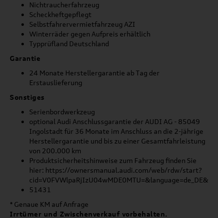
Nichtraucherfahrzeug
Scheckheftgepflegt
Selbstfahrervermietfahrzeug AZI
Winterräder gegen Aufpreis erhältlich
Typprüfland Deutschland
Garantie
24 Monate Herstellergarantie ab Tag der
Erstauslieferung
Sonstiges
Serienbordwerkzeug
optional Audi Anschlussgarantie der AUDI AG - 85049
Ingolstadt für 36 Monate im Anschluss an die 2-jährige
Herstellergarantie und bis zu einer Gesamtfahrleistung
von 200.000 km
Produktsicherheitshinweise zum Fahrzeug finden Sie
hier: https://ownersmanual.audi.com/web/rdw/start?
cid=V0FVWlpaRjIzU04wMDE0MTU=&language=de_DE&ori
51431
* Genaue KM auf Anfrage
Irrtümer und Zwischenverkauf vorbehalten.