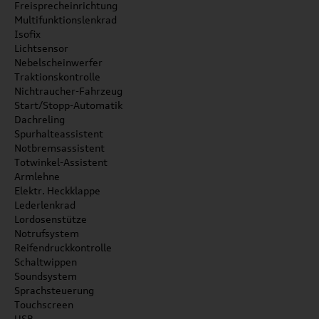
Freisprecheinrichtung
Multifunktionslenkrad
Isofix
Lichtsensor
Nebelscheinwerfer
Traktionskontrolle
Nichtraucher-Fahrzeug
Start/Stopp-Automatik
Dachreling
Spurhalteassistent
Notbremsassistent
Totwinkel-Assistent
Armlehne
Elektr. Heckklappe
Lederlenkrad
Lordosenstütze
Notrufsystem
Reifendruckkontrolle
Schaltwippen
Soundsystem
Sprachsteuerung
Touchscreen
USB