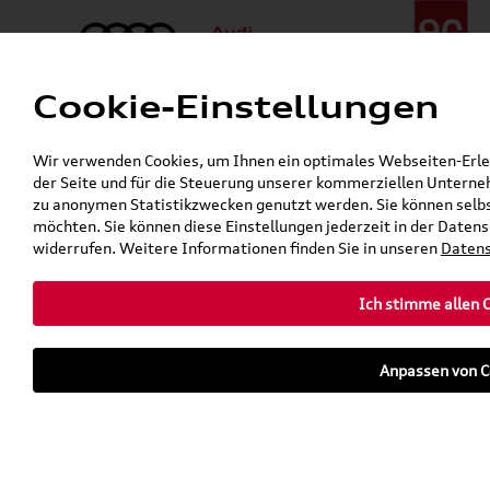
Cookie-Einstellungen
Menü
Telefon:
+49 (0)841 / 49 140
Wir verwenden Cookies, um Ihnen ein optimales Webseiten-Erlebn
24h-Pannenhilfe:
+49 (0)171 / 870 72 87
der Seite und für die Steuerung unserer kommerziellen Unterneh
Gerade geschlossen
zu anonymen Statistikzwecken genutzt werden. Sie können selbs
Verkauf:
Mo. - Fr. 08:00 - 19:00 Uhr Sa. 09:00 - 13:00 Uhr
möchten. Sie können diese Einstellungen jederzeit in der Datens
Service:
Mo. - Fr. 06:00 - 20:00 Uhr Sa. 08:00 - 13:00 Uhr
widerrufen. Weitere Informationen finden Sie in unseren
Datens
Ich stimme allen 
teilen
twittern
WhatsApp
E-Mail
Anpassen von C
Fahrzeug
Parkhaus
parken
Übersicht
Ausstattung