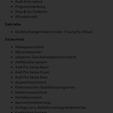
Audi drive select
Progressivlenkung
Stop & Go-Funktion
Allradantrieb
Getriebe
Direktschaltgetriebe S tronic 7-Gang für Allrad
Sicherheit
Abbiegeassistent
Abstandswarner
adaptiver Geschwindigkeitsassistent
Antiblockiersystem
Audi Pre Sense Basic
Audi Pre Sense Front
Audi Pre Sense Rear
Ausweichassistent
Elektronisches Stabilitätsprogramm
Notbremsassistent
Notfallassistent
Spurwechselwarnung
Airbags vorn, Beifahrerairbag deaktivierbar
Kopfairbag-System