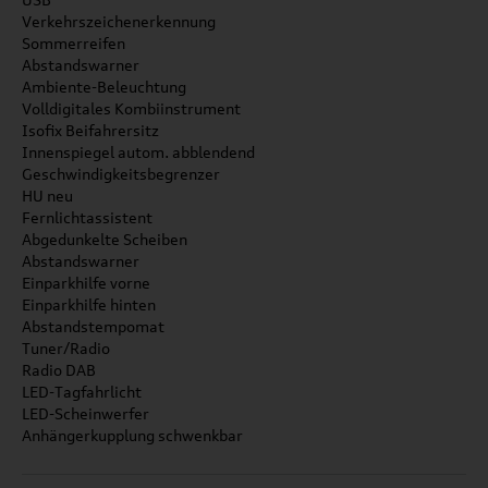
Verkehrszeichenerkennung
Sommerreifen
Abstandswarner
Ambiente-Beleuchtung
Volldigitales Kombiinstrument
Isofix Beifahrersitz
Innenspiegel autom. abblendend
Geschwindigkeitsbegrenzer
HU neu
Fernlichtassistent
Abgedunkelte Scheiben
Abstandswarner
Einparkhilfe vorne
Einparkhilfe hinten
Abstandstempomat
Tuner/Radio
Radio DAB
LED-Tagfahrlicht
LED-Scheinwerfer
Anhängerkupplung schwenkbar