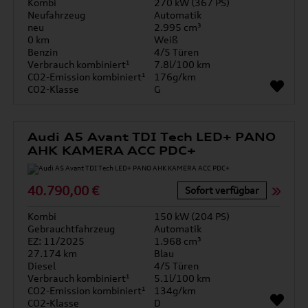
Kombi
270 kW (367 PS)
Neufahrzeug
Automatik
neu
2.995 cm³
0 km
Weiß
Benzin
4/5 Türen
Verbrauch kombiniert¹
7.8l/100 km
CO2-Emission kombiniert¹
176g/km
CO2-Klasse
G
Audi A5 Avant TDI Tech LED+ PANO
AHK KAMERA ACC PDC+
40.790,00 €
Sofort verfügbar
Kombi
150 kW (204 PS)
Gebrauchtfahrzeug
Automatik
EZ: 11/2025
1.968 cm³
27.174 km
Blau
Diesel
4/5 Türen
Verbrauch kombiniert¹
5.1l/100 km
CO2-Emission kombiniert¹
134g/km
CO2-Klasse
D