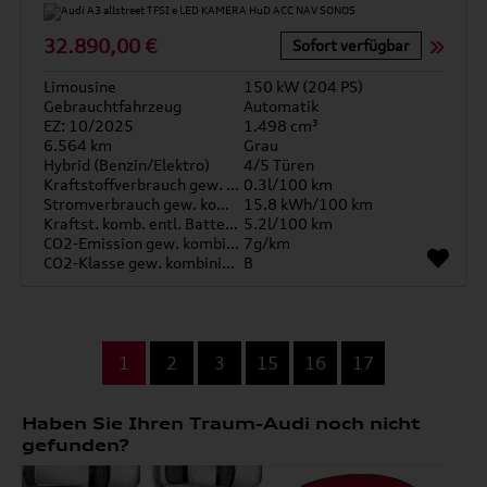
32.890,00 €
Sofort verfügbar
Limousine
150 kW (204 PS)
Gebrauchtfahrzeug
Automatik
EZ: 10/2025
1.498 cm³
6.564 km
Grau
Hybrid (Benzin/Elektro)
4/5 Türen
Kraftstoffverbrauch gew. kombiniert
0.3l/100 km
Stromverbrauch gew. kombiniert
15.8 kWh/100 km
Kraftst. komb. entl. Batterie
5.2l/100 km
CO2-Emission gew. kombiniert
7g/km
CO2-Klasse gew. kombiniert
B
...
1
2
3
15
16
17
Haben Sie Ihren Traum-Audi noch nicht
gefunden?