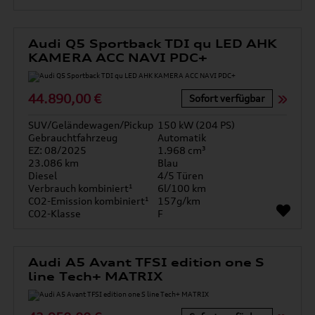
Audi Q5 Sportback TDI qu LED AHK
KAMERA ACC NAVI PDC+
44.890,00 €
Sofort verfügbar
SUV/Geländewagen/Pickup
150 kW (204 PS)
Gebrauchtfahrzeug
Automatik
EZ: 08/2025
1.968 cm³
23.086 km
Blau
Diesel
4/5 Türen
Verbrauch kombiniert¹
6l/100 km
CO2-Emission kombiniert¹
157g/km
CO2-Klasse
F
Audi A5 Avant TFSI edition one S
line Tech+ MATRIX