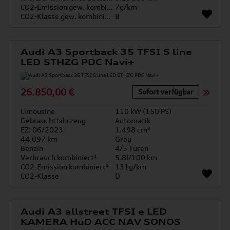
CO2-Emission gew. kombiniert
7g/km
CO2-Klasse gew. kombiniert
B
Audi A3 Sportback 35 TFSI S line
LED STHZG PDC Navi+
26.850,00 €
Sofort verfügbar
Limousine
110 kW (150 PS)
Gebrauchtfahrzeug
Automatik
EZ: 06/2023
1.498 cm³
44.097 km
Grau
Benzin
4/5 Türen
Verbrauch kombiniert¹
5.8l/100 km
CO2-Emission kombiniert¹
131g/km
CO2-Klasse
D
Audi A3 allstreet TFSI e LED
KAMERA HuD ACC NAV SONOS