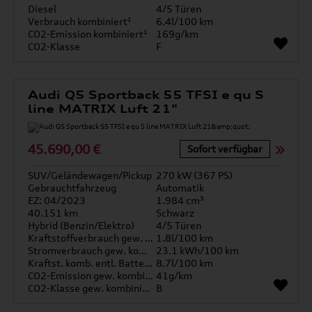
Diesel
4/5 Türen
Verbrauch kombiniert¹
6.4l/100 km
CO2-Emission kombiniert¹
169g/km
CO2-Klasse
F
Audi Q5 Sportback 55 TFSI e qu S
line MATRIX Luft 21"
45.690,00 €
Sofort verfügbar
SUV/Geländewagen/Pickup
270 kW (367 PS)
Gebrauchtfahrzeug
Automatik
EZ: 04/2023
1.984 cm³
40.151 km
Schwarz
Hybrid (Benzin/Elektro)
4/5 Türen
Kraftstoffverbrauch gew. kombiniert
1.8l/100 km
Stromverbrauch gew. kombiniert
23.1 kWh/100 km
Kraftst. komb. entl. Batterie
8.7l/100 km
CO2-Emission gew. kombiniert
41g/km
CO2-Klasse gew. kombiniert
B