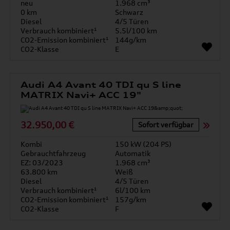
neu
1.968 cm³
0 km
Schwarz
Diesel
4/5 Türen
Verbrauch kombiniert¹
5.5l/100 km
CO2-Emission kombiniert¹
144g/km
CO2-Klasse
E
Audi A4 Avant 40 TDI qu S line
MATRIX Navi+ ACC 19"
32.950,00 €
Sofort verfügbar
Kombi
150 kW (204 PS)
Gebrauchtfahrzeug
Automatik
EZ: 03/2023
1.968 cm³
63.800 km
Weiß
Diesel
4/5 Türen
Verbrauch kombiniert¹
6l/100 km
CO2-Emission kombiniert¹
157g/km
CO2-Klasse
F