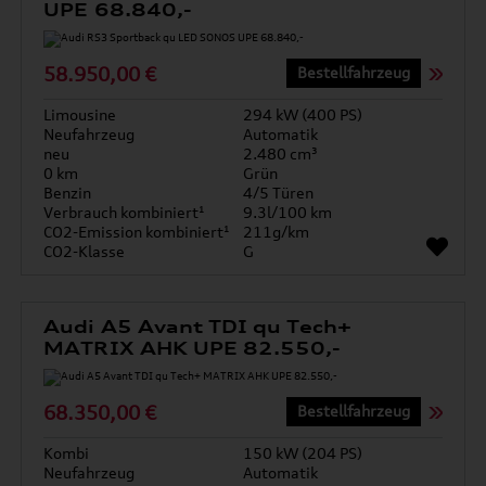
UPE 68.840,-
58.950,00 €
Bestellfahrzeug
Limousine
294 kW (400 PS)
Neufahrzeug
Automatik
neu
2.480 cm³
0 km
Grün
Benzin
4/5 Türen
Verbrauch kombiniert¹
9.3l/100 km
CO2-Emission kombiniert¹
211g/km
CO2-Klasse
G
Audi A5 Avant TDI qu Tech+
MATRIX AHK UPE 82.550,-
68.350,00 €
Bestellfahrzeug
Kombi
150 kW (204 PS)
Neufahrzeug
Automatik