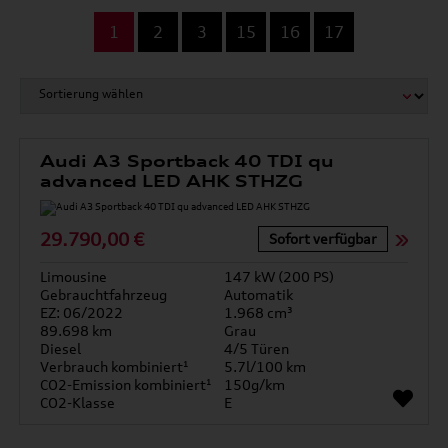
...
1
2
3
15
16
17
Audi A3 Sportback 40 TDI qu
advanced LED AHK STHZG
29.790,00 €
Sofort verfügbar
Limousine
147 kW (200 PS)
Gebrauchtfahrzeug
Automatik
EZ: 06/2022
1.968 cm³
89.698 km
Grau
Diesel
4/5 Türen
Verbrauch kombiniert¹
5.7l/100 km
CO2-Emission kombiniert¹
150g/km
CO2-Klasse
E