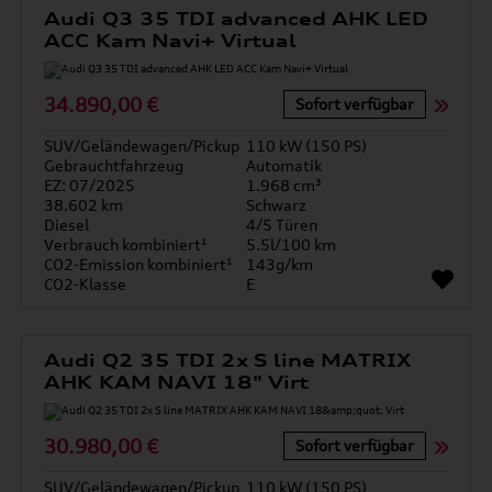
Audi Q3 35 TDI advanced AHK LED
ACC Kam Navi+ Virtual
34.890,00 €
Sofort verfügbar
SUV/Geländewagen/Pickup
110 kW (150 PS)
Gebrauchtfahrzeug
Automatik
EZ: 07/2025
1.968 cm³
38.602 km
Schwarz
Diesel
4/5 Türen
Verbrauch kombiniert¹
5.5l/100 km
CO2-Emission kombiniert¹
143g/km
CO2-Klasse
E
Audi Q2 35 TDI 2x S line MATRIX
AHK KAM NAVI 18" Virt
30.980,00 €
Sofort verfügbar
SUV/Geländewagen/Pickup
110 kW (150 PS)