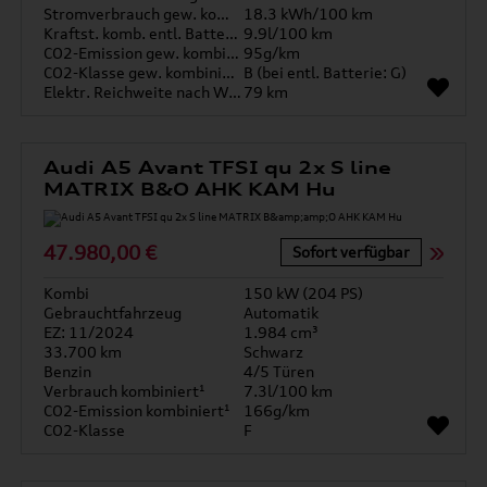
Stromverbrauch gew. kombiniert
18.3 kWh/100 km
Kraftst. komb. entl. Batterie
9.9l/100 km
CO2-Emission gew. kombiniert
95g/km
CO2-Klasse gew. kombiniert
B (bei entl. Batterie: G)
Elektr. Reichweite nach WLTP*
79 km
Audi A5 Avant TFSI qu 2x S line
MATRIX B&O AHK KAM Hu
47.980,00 €
Sofort verfügbar
Kombi
150 kW (204 PS)
Gebrauchtfahrzeug
Automatik
EZ: 11/2024
1.984 cm³
33.700 km
Schwarz
Benzin
4/5 Türen
Verbrauch kombiniert¹
7.3l/100 km
CO2-Emission kombiniert¹
166g/km
CO2-Klasse
F