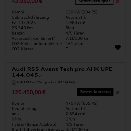
43.950,00 €
Sofort verfügbar
Kombi
150 kW (204 PS)
Gebrauchtfahrzeug
Automatik
EZ: 11/2025
1.984 cm³
26.340 km
Blau
Benzin
4/5 Türen
Verbrauch kombiniert¹
7.1l/100 km
CO2-Emission kombiniert¹
161g/km
CO2-Klasse
F
Audi RS5 Avant Tech pro AHK UPE
144.045,-
126.450,00 €
Bestellfahrzeug
Kombi
470 kW (639 PS)
Neufahrzeug
Automatik
neu
2.894 cm³
0 km
Grün
Hybrid (Benzin/Elektro)
4/5 Türen
Kraftstoffverbrauch gew. kombiniert
4.2l/100 km