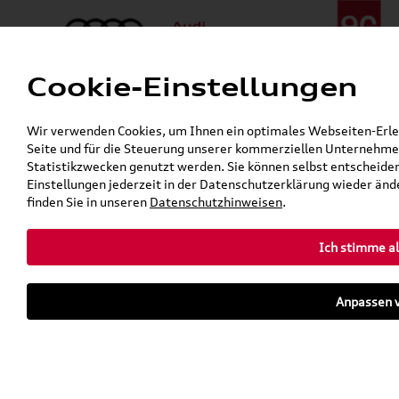
Cookie-Einstellungen
Menü
Telefon:
+49 (0)841 / 49 140
Wir verwenden Cookies, um Ihnen ein optimales Webseiten-Erlebn
24h-Pannenhilfe:
+49 (0)171 / 870 72 87
Seite und für die Steuerung unserer kommerziellen Unternehmen
Öffnet in 6 Stunden, 49 Minuten
Statistikzwecken genutzt werden. Sie können selbst entscheiden
Verkauf:
Mo. - Fr. 08:00 - 19:00 Uhr Sa. 09:00 - 13:00 Uhr
Einstellungen jederzeit in der Datenschutzerklärung wieder ände
Service:
Mo. - Fr. 06:00 - 20:00 Uhr Sa. 08:00 - 13:00 Uhr
finden Sie in unseren
Datenschutzhinweisen
.
Ich stimme al
Zurück zur Startseite
Parkhaus
Anpassen v
Sofort verfügbare