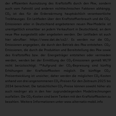
der effizienten Ausnutzung des Kraftstoffs durch den Pkw, sondern
auch vom Fahrstil und anderen nichttechnischen Faktoren abhängig.
CO₂ ist das für die Erderwärmung hauptsächlich verantwortliche
Treibhausgas. Ein Leitfaden über den Kraftstoffverbrauch und die CO₂-
Emissionen aller in Deutschland angebotenen neuen Pkw-Modelle ist
unentgeltlich einsehbar an jedem Verkaufsort in Deutschland, an dem
neue Pkw ausgestellt oder angeboten werden. Der Leitfaden ist auch
hier abrufbar: https://www.dat.de/co2/. Es werden nur die CO₂-
Emissionen angegeben, die durch den Betrieb des Pkw entstehen. CO₂-
Emissionen, die durch die Produktion und Bereitstellung des Pkw sowie
des Kraftstoffes bzw. der Energieträger entstehen oder vermieden
werden, werden bei der Ermittlung der CO₂-Emissionen gemäß WLTP
nicht berücksichtigt. **Aufgrund der CO₂-Bepreisung sind künftig
Erhöhungen der Kraftstoffkosten möglich. Die künftige CO₂-
Preisentwicklung ist unsicher, daher werden die möglichen CO₂-Kosten
anhand von drei angenommenen CO₂-Preisen für den Zeitraum 2025 bis
2034 berechnet. Die tatsächlichen CO₂-Preise können sowohl höher als
auch niedriger als in den hier zugrundeliegenden Modellrechnungen
ausfallen. Die CO₂-Kosten sind beim Tanken mit den Kraftstoffkosten zu
bezahlen. Weitere Informationen unter www.alternativ-mobil.info