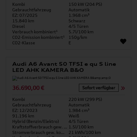
Kombi
150 kW (204 PS)
Gebrauchtfahrzeug
Automatik
EZ: 07/2025
1.968 cm³
15.840 km
Schwarz
Diesel
4/5 Türen
Verbrauch kombiniert¹
5.7l/100 km
CO2-Emission kombiniert¹
150g/km
CO2-Klasse
E
Audi A6 Avant 50 TFSI e qu S line
LED AHK KAMERA B&O
36.690,00 €
Sofort verfügbar
Kombi
220 kW (299 PS)
Gebrauchtfahrzeug
Automatik
EZ: 12/2023
1.984 cm³
91.196 km
Weiß
Hybrid (Benzin/Elektro)
4/5 Türen
Kraftstoffverbrauch gew. kombiniert
1.5l/100 km
Stromverbrauch gew. kombiniert
21 kWh/100 km