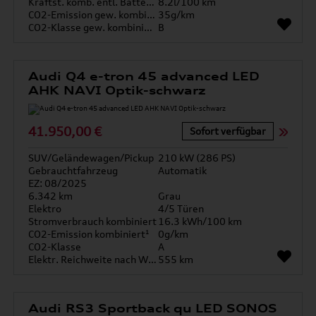
Kraftst. komb. entl. Batterie
8.2l/100 km
CO2-Emission gew. kombiniert
35g/km
CO2-Klasse gew. kombiniert
B
Audi Q4 e-tron 45 advanced LED
AHK NAVI Optik-schwarz
41.950,00 €
Sofort verfügbar
SUV/Geländewagen/Pickup
210 kW (286 PS)
Gebrauchtfahrzeug
Automatik
EZ: 08/2025
6.342 km
Grau
Elektro
4/5 Türen
Stromverbrauch kombiniert
16.3 kWh/100 km
CO2-Emission kombiniert¹
0g/km
CO2-Klasse
A
Elektr. Reichweite nach WLTP*
555 km
Audi RS3 Sportback qu LED SONOS