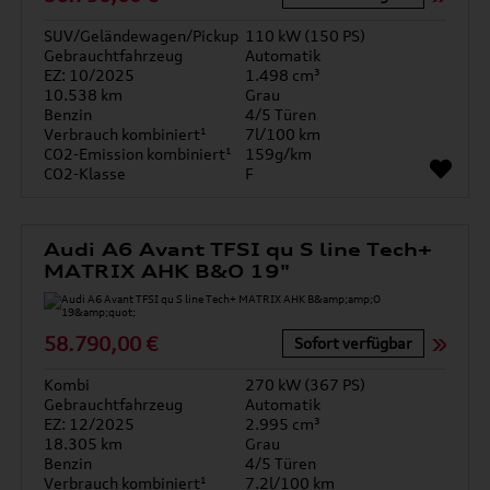
SUV/Geländewagen/Pickup
110 kW (150 PS)
Gebrauchtfahrzeug
Automatik
EZ: 10/2025
1.498 cm³
10.538 km
Grau
Benzin
4/5 Türen
Verbrauch kombiniert¹
7l/100 km
CO2-Emission kombiniert¹
159g/km
CO2-Klasse
F
Audi A6 Avant TFSI qu S line Tech+
MATRIX AHK B&O 19"
58.790,00 €
Sofort verfügbar
Kombi
270 kW (367 PS)
Gebrauchtfahrzeug
Automatik
EZ: 12/2025
2.995 cm³
18.305 km
Grau
Benzin
4/5 Türen
Verbrauch kombiniert¹
7.2l/100 km