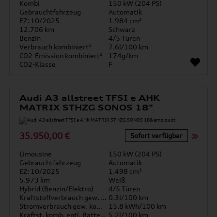
Kombi
150 kW (204 PS)
Gebrauchtfahrzeug
Automatik
EZ: 10/2025
1.984 cm³
12.706 km
Schwarz
Benzin
4/5 Türen
Verbrauch kombiniert¹
7.6l/100 km
CO2-Emission kombiniert¹
174g/km
CO2-Klasse
F
Audi A3 allstreet TFSI e AHK
MATRIX STHZG SONOS 18"
35.950,00 €
Sofort verfügbar
Limousine
150 kW (204 PS)
Gebrauchtfahrzeug
Automatik
EZ: 10/2025
1.498 cm³
5.973 km
Weiß
Hybrid (Benzin/Elektro)
4/5 Türen
Kraftstoffverbrauch gew. kombiniert
0.3l/100 km
Stromverbrauch gew. kombiniert
15.8 kWh/100 km
Kraftst. komb. entl. Batterie
5.2l/100 km