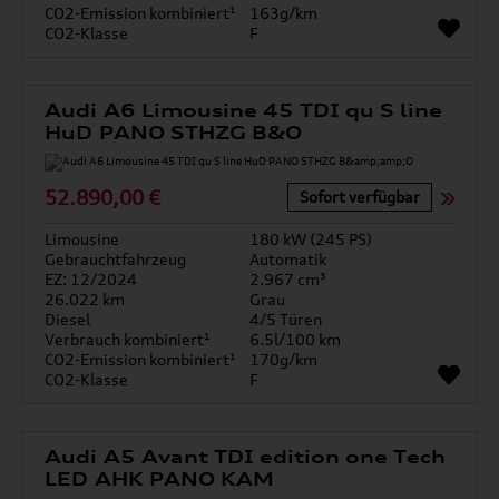
CO2-Emission kombiniert¹
163g/km
CO2-Klasse
F
Audi A6 Limousine 45 TDI qu S line
HuD PANO STHZG B&O
52.890,00 €
Sofort verfügbar
Limousine
180 kW (245 PS)
Gebrauchtfahrzeug
Automatik
EZ: 12/2024
2.967 cm³
26.022 km
Grau
Diesel
4/5 Türen
Verbrauch kombiniert¹
6.5l/100 km
CO2-Emission kombiniert¹
170g/km
CO2-Klasse
F
Audi A5 Avant TDI edition one Tech
LED AHK PANO KAM