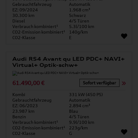
Gebrauchtfahrzeug
Automatik
EZ: 09/2024
1.968 cm³
30.300 km
Schwarz
Diesel
4/5 Türen
Verbrauch kombiniert¹
5.3l/100 km
CO2-Emission kombiniert¹
140g/km
CO2-Klasse
E
Audi RS4 Avant qu LED PDC+ NAVI+
Virtual+ Optik-schw+
61.490,00 €
Sofort verfügbar
Kombi
331 kW (450 PS)
Gebrauchtfahrzeug
Automatik
EZ: 06/2023
2.894 cm³
23.987 km
Blau
Benzin
4/5 Türen
Verbrauch kombiniert¹
9.9l/100 km
CO2-Emission kombiniert¹
223g/km
CO2-Klasse
G