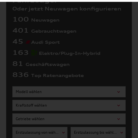
Fahrzeuge:
Oder jetzt Neuwagen konfigurieren
100
Neuwagen
401
Gebrauchtwagen
45
Audi Sport
163
Elektro/Plug-In-Hybrid
81
Geschäftswagen
836
Top Ratenangebote
Modell wählen
Kraftstoff wählen
Getriebe wählen
Erstzulassung von wählen
Erstzulassung bis wählen