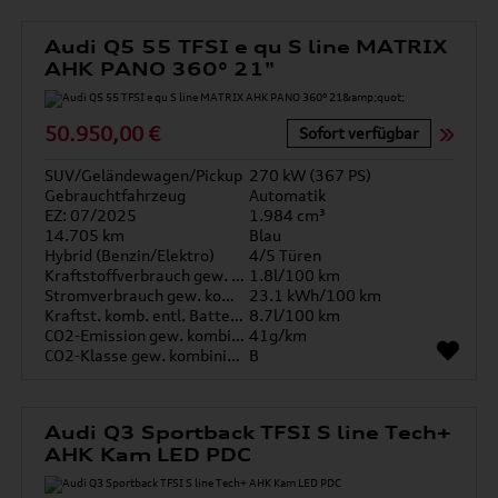
Audi Q5 55 TFSI e qu S line MATRIX
AHK PANO 360° 21"
50.950,00 €
Sofort verfügbar
SUV/Geländewagen/Pickup
270 kW (367 PS)
Gebrauchtfahrzeug
Automatik
EZ: 07/2025
1.984 cm³
14.705 km
Blau
Hybrid (Benzin/Elektro)
4/5 Türen
Kraftstoffverbrauch gew. kombiniert
1.8l/100 km
Stromverbrauch gew. kombiniert
23.1 kWh/100 km
Kraftst. komb. entl. Batterie
8.7l/100 km
CO2-Emission gew. kombiniert
41g/km
CO2-Klasse gew. kombiniert
B
Audi Q3 Sportback TFSI S line Tech+
AHK Kam LED PDC