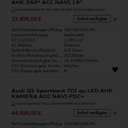
AHK 360° ACC NAVI 19"
33.890,00 €
Sofort verfügbar
SUV/Geländewagen/Pickup
180 kW (245 PS)
Gebrauchtfahrzeug
Automatik
EZ: 11/2022
1.395 cm³
41.460 km
Schwarz
Hybrid (Benzin/Elektro)
4/5 Türen
Kraftstoffverbrauch gew. kombiniert
2l/100 km
Stromverbrauch gew. kombiniert
16.9 kWh/100 km
CO2-Emission gew. kombiniert
44g/km
CO2-Klasse gew. kombiniert
B
Audi Q5 Sportback TDI qu LED AHK
KAMERA ACC NAVI PDC+
44.890,00 €
Sofort verfügbar
SUV/Geländewagen/Pickup
150 kW (204 PS)