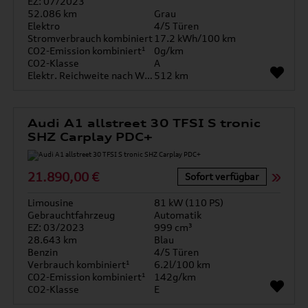
EZ: 07/2023
52.086 km
Grau
Elektro
4/5 Türen
Stromverbrauch kombiniert
17.2 kWh/100 km
CO2-Emission kombiniert¹
0g/km
CO2-Klasse
A
Elektr. Reichweite nach WLTP*
512 km
Audi A1 allstreet 30 TFSI S tronic
SHZ Carplay PDC+
21.890,00 €
Sofort verfügbar
Limousine
81 kW (110 PS)
Gebrauchtfahrzeug
Automatik
EZ: 03/2023
999 cm³
28.643 km
Blau
Benzin
4/5 Türen
Verbrauch kombiniert¹
6.2l/100 km
CO2-Emission kombiniert¹
142g/km
CO2-Klasse
E