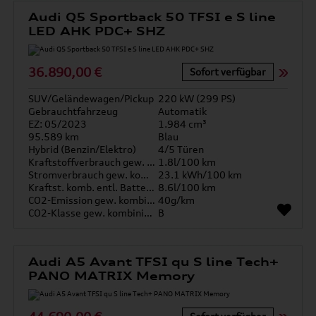
Audi Q5 Sportback 50 TFSI e S line
LED AHK PDC+ SHZ
36.890,00 €
Sofort verfügbar
SUV/Geländewagen/Pickup
220 kW (299 PS)
Gebrauchtfahrzeug
Automatik
EZ: 05/2023
1.984 cm³
95.589 km
Blau
Hybrid (Benzin/Elektro)
4/5 Türen
Kraftstoffverbrauch gew. kombiniert
1.8l/100 km
Stromverbrauch gew. kombiniert
23.1 kWh/100 km
Kraftst. komb. entl. Batterie
8.6l/100 km
CO2-Emission gew. kombiniert
40g/km
CO2-Klasse gew. kombiniert
B
Audi A5 Avant TFSI qu S line Tech+
PANO MATRIX Memory