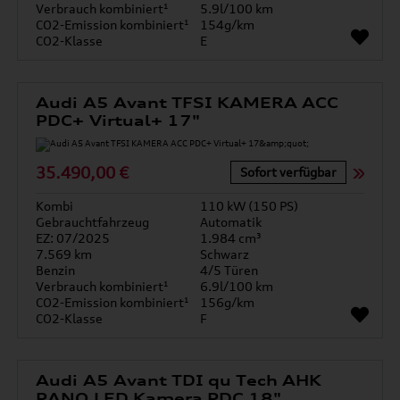
Verbrauch kombiniert¹
5.9l/100 km
CO2-Emission kombiniert¹
154g/km
CO2-Klasse
E
Audi A5 Avant TFSI KAMERA ACC
PDC+ Virtual+ 17"
35.490,00 €
Sofort verfügbar
Kombi
110 kW (150 PS)
Gebrauchtfahrzeug
Automatik
EZ: 07/2025
1.984 cm³
7.569 km
Schwarz
Benzin
4/5 Türen
Verbrauch kombiniert¹
6.9l/100 km
CO2-Emission kombiniert¹
156g/km
CO2-Klasse
F
Audi A5 Avant TDI qu Tech AHK
PANO LED Kamera PDC 18"