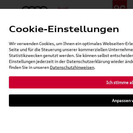
Cookie-Einstellungen
Menü
Telefon:
+49 (0)841 / 49 140
Wir verwenden Cookies, um Ihnen ein optimales Webseiten-Erlebn
24h-Pannenhilfe:
+49 (0)171 / 870 72 87
Seite und für die Steuerung unserer kommerziellen Unternehmen
Gerade geschlossen
Statistikzwecken genutzt werden. Sie können selbst entscheiden
Verkauf:
Mo. - Fr. 08:00 - 19:00 Uhr Sa. 09:00 - 13:00 Uhr
Einstellungen jederzeit in der Datenschutzerklärung wieder ände
Service:
Mo. - Fr. 06:00 - 20:00 Uhr Sa. 08:00 - 13:00 Uhr
finden Sie in unseren
Datenschutzhinweisen
.
Ich stimme al
Zurück zur Startseite
Parkhaus
Anpassen v
Sofort verfügbare