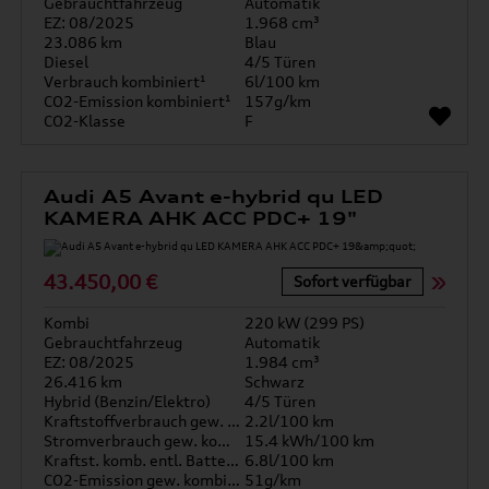
Gebrauchtfahrzeug
Automatik
EZ: 08/2025
1.968 cm³
23.086 km
Blau
Diesel
4/5 Türen
Verbrauch kombiniert¹
6l/100 km
CO2-Emission kombiniert¹
157g/km
CO2-Klasse
F
Audi A5 Avant e-hybrid qu LED
KAMERA AHK ACC PDC+ 19"
43.450,00 €
Sofort verfügbar
Kombi
220 kW (299 PS)
Gebrauchtfahrzeug
Automatik
EZ: 08/2025
1.984 cm³
26.416 km
Schwarz
Hybrid (Benzin/Elektro)
4/5 Türen
Kraftstoffverbrauch gew. kombiniert
2.2l/100 km
Stromverbrauch gew. kombiniert
15.4 kWh/100 km
Kraftst. komb. entl. Batterie
6.8l/100 km
CO2-Emission gew. kombiniert
51g/km