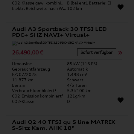
CO2-Klasse gew. kombiniert
B (bei entl. Batterie: E)
Elektr. Reichweite nach WLTP*
102 km
Audi A3 Sportback 30 TFSI LED
PDC+ SHZ NAVI+ Virtual+
26.490,00 €
Sofort verfügbar
Limousine
85 kW (116 PS)
Gebrauchtfahrzeug
Automatik
EZ: 07/2025
1.498 cm³
11.877 km
Schwarz
Benzin
4/5 Türen
Verbrauch kombiniert¹
5.3l/100 km
CO2-Emission kombiniert¹
121g/km
CO2-Klasse
D
Audi Q2 40 TFSI qu S line MATRIX
S-Sitz Kam. AHK 18"