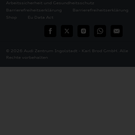
Arbeitssicherheit und Gesundheitsschutz
Barrierefreiheitserklärung
Barrierefreiheitserklärung
Shop
Eu Data Act
teilen
Twitter
Instagram
WhatsApp
E-
Mail
© 2026 Audi Zentrum Ingolstadt - Karl Brod GmbH. Alle
Rechte vorbehalten