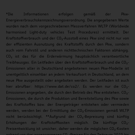
*Die Informationen erfolgen gemäß der Pkw-
Energieverbrauchskennzeichnungsverordnung. Die angegebenen Werte
wurden nach dem vorgeschriebenen Messverfahren WLTP (Worldwide
harmonised Light-duty vehicles Test Procedures) ermittelt. Der
Kraftstoffverbrauch und der CO₂-Ausstoß eines Pkw sind nicht nur von
der effizienten Ausnutzung des Kraftstoffs durch den Pkw, sondern
auch vom Fahrstil und anderen nichttechnischen Faktoren abhängig.
CO₂ ist das für die Erderwärmung hauptsächlich verantwortliche
Treibhausgas. Ein Leitfaden über den Kraftstoffverbrauch und die CO₂-
Emissionen aller in Deutschland angebotenen neuen Pkw-Modelle ist
unentgeltlich einsehbar an jedem Verkaufsort in Deutschland, an dem
neue Pkw ausgestellt oder angeboten werden. Der Leitfaden ist auch
hier abrufbar: https://www.dat.de/co2/. Es werden nur die CO₂-
Emissionen angegeben, die durch den Betrieb des Pkw entstehen. CO₂-
Emissionen, die durch die Produktion und Bereitstellung des Pkw sowie
des Kraftstoffes bzw. der Energieträger entstehen oder vermieden
werden, werden bei der Ermittlung der CO₂-Emissionen gemäß WLTP
nicht berücksichtigt. **Aufgrund der CO₂-Bepreisung sind künftig
Erhöhungen der Kraftstoffkosten möglich. Die künftige CO₂-
Preisentwicklung ist unsicher, daher werden die möglichen CO₂-Kosten
anhand von drei angenommenen CO₂-Preisen für den Zeitraum 2025 bis