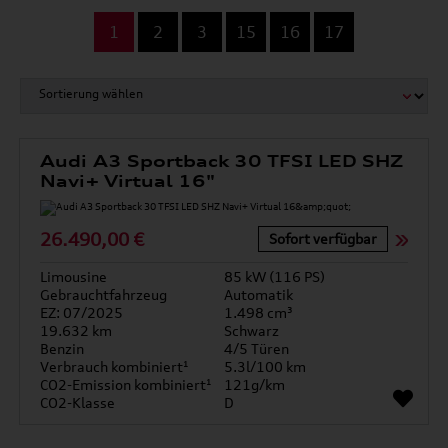
...
1
2
3
15
16
17
Audi A3 Sportback 30 TFSI LED SHZ
Navi+ Virtual 16"
26.490,00 €
Sofort verfügbar
Limousine
85 kW (116 PS)
Gebrauchtfahrzeug
Automatik
EZ: 07/2025
1.498 cm³
19.632 km
Schwarz
Benzin
4/5 Türen
Verbrauch kombiniert¹
5.3l/100 km
CO2-Emission kombiniert¹
121g/km
CO2-Klasse
D