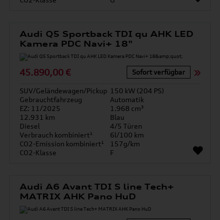
Audi Q5 Sportback TDI qu AHK LED
Kamera PDC Navi+ 18"
45.890,00 €
Sofort verfügbar
SUV/Geländewagen/Pickup
150 kW (204 PS)
Gebrauchtfahrzeug
Automatik
EZ: 11/2025
1.968 cm³
12.931 km
Blau
Diesel
4/5 Türen
Verbrauch kombiniert¹
6l/100 km
CO2-Emission kombiniert¹
157g/km
CO2-Klasse
F
Audi A6 Avant TDI S line Tech+
MATRIX AHK Pano HuD