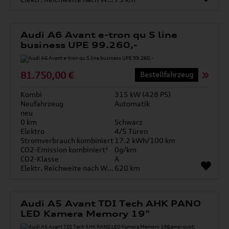
Audi A6 Avant e-tron qu S line
business UPE 99.260,-
81.750,00 €
Bestellfahrzeug
Kombi
315 kW (428 PS)
Neufahrzeug
Automatik
neu
0 km
Schwarz
Elektro
4/5 Türen
Stromverbrauch kombiniert
17.2 kWh/100 km
CO2-Emission kombiniert¹
0g/km
CO2-Klasse
A
Elektr. Reichweite nach WLTP*
620 km
Audi A5 Avant TDI Tech AHK PANO
LED Kamera Memory 19"