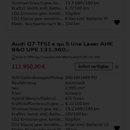
Stromverbrauch gew. kombiniert
15.3 kWh/100 km
Kraftst. komb. entl. Batterie
6.7l/100 km
CO2-Emission gew. kombiniert
50g/km
CO2-Klasse gew. kombiniert
B (bei entl. Batterie: E)
Elektr. Reichweite nach WLTP*
104 km
Audi Q7 TFSI e qu S line Laser AHK
B&O UPE 131.360,-
111.950,00 €
Sofort verfügbar
SUV/Geländewagen/Pickup
360 kW (489 PS)
Neufahrzeug
Automatik
neu
2.995 cm³
0 km
Schwarz
Hybrid (Benzin/Elektro)
4/5 Türen
Kraftstoffverbrauch gew. kombiniert
4.1l/100 km
Stromverbrauch gew. kombiniert
19.2 kWh/100 km
Kraftst. komb. entl. Batterie
10l/100 km
CO2-Emission gew. kombiniert
92g/km
CO2-Klasse gew. kombiniert
B (bei entl. Batterie: G)
Elektr. Reichweite nach WLTP*
79 km