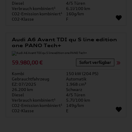
Diesel
4/5 Türen
Verbrauch kombiniert¹
6.1l/100 km
CO2-Emission kombiniert¹
160g/km
CO2-Klasse
F
Audi A6 Avant TDI qu S line edition
one PANO Tech+
59.980,00 €
Sofort verfügbar
Kombi
150 kW (204 PS)
Gebrauchtfahrzeug
Automatik
EZ: 07/2025
1.968 cm³
26.200 km
Schwarz
Diesel
4/5 Türen
Verbrauch kombiniert¹
5.7l/100 km
CO2-Emission kombiniert¹
149g/km
CO2-Klasse
E