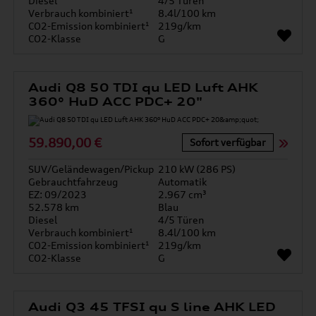
Diesel
4/5 Türen
Verbrauch kombiniert¹
8.4l/100 km
CO2-Emission kombiniert¹
219g/km
CO2-Klasse
G
Audi Q8 50 TDI qu LED Luft AHK
360° HuD ACC PDC+ 20"
59.890,00 €
Sofort verfügbar
SUV/Geländewagen/Pickup
210 kW (286 PS)
Gebrauchtfahrzeug
Automatik
EZ: 09/2023
2.967 cm³
52.578 km
Blau
Diesel
4/5 Türen
Verbrauch kombiniert¹
8.4l/100 km
CO2-Emission kombiniert¹
219g/km
CO2-Klasse
G
Audi Q3 45 TFSI qu S line AHK LED