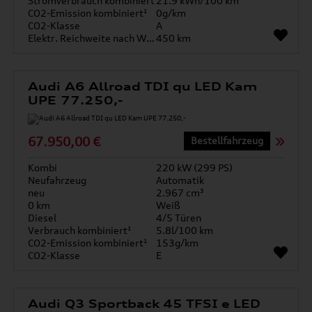
Stromverbrauch kombiniert
21.9 kWh/100 km
CO2-Emission kombiniert¹
0g/km
CO2-Klasse
A
Elektr. Reichweite nach WLTP*
450 km
Audi A6 Allroad TDI qu LED Kam
UPE 77.250,-
67.950,00 €
Bestellfahrzeug
Kombi
220 kW (299 PS)
Neufahrzeug
Automatik
neu
2.967 cm³
0 km
Weiß
Diesel
4/5 Türen
Verbrauch kombiniert¹
5.8l/100 km
CO2-Emission kombiniert¹
153g/km
CO2-Klasse
E
Audi Q3 Sportback 45 TFSI e LED