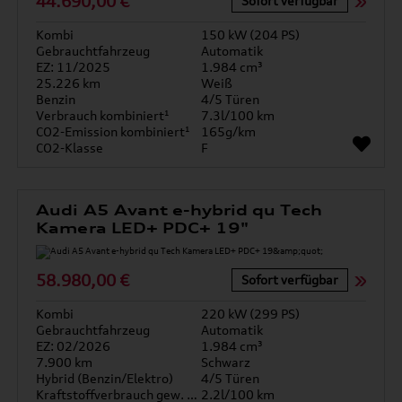
44.690,00 €
Sofort verfügbar
Kombi
150 kW (204 PS)
Gebrauchtfahrzeug
Automatik
EZ: 11/2025
1.984 cm³
25.226 km
Weiß
Benzin
4/5 Türen
Verbrauch kombiniert¹
7.3l/100 km
CO2-Emission kombiniert¹
165g/km
CO2-Klasse
F
Audi A5 Avant e-hybrid qu Tech
Kamera LED+ PDC+ 19"
58.980,00 €
Sofort verfügbar
Kombi
220 kW (299 PS)
Gebrauchtfahrzeug
Automatik
EZ: 02/2026
1.984 cm³
7.900 km
Schwarz
Hybrid (Benzin/Elektro)
4/5 Türen
Kraftstoffverbrauch gew. kombiniert
2.2l/100 km