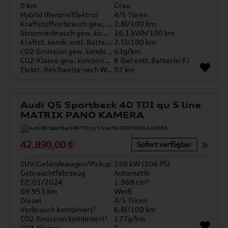
0 km
Grau
Hybrid (Benzin/Elektro)
4/5 Türen
Kraftstoffverbrauch gew. kombiniert
2.8l/100 km
Stromverbrauch gew. kombiniert
16.1 kWh/100 km
Kraftst. komb. entl. Batterie
7.5l/100 km
CO2-Emission gew. kombiniert
63g/km
CO2-Klasse gew. kombiniert
B (bei entl. Batterie: F)
Elektr. Reichweite nach WLTP*
92 km
Audi Q5 Sportback 40 TDI qu S line
MATRIX PANO KAMERA
42.890,00 €
Sofort verfügbar
SUV/Geländewagen/Pickup
150 kW (204 PS)
Gebrauchtfahrzeug
Automatik
EZ: 01/2024
1.968 cm³
69.953 km
Weiß
Diesel
4/5 Türen
Verbrauch kombiniert¹
6.8l/100 km
CO2-Emission kombiniert¹
177g/km
CO2-Klasse
G