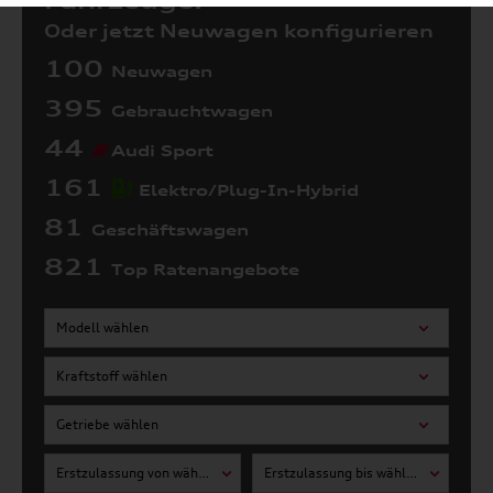
Fahrzeuge:
Oder jetzt Neuwagen konfigurieren
100
Neuwagen
395
Gebrauchtwagen
44
Audi Sport
161
Elektro/Plug-In-Hybrid
81
Geschäftswagen
821
Top Ratenangebote
Modell wählen
Kraftstoff wählen
Getriebe wählen
Erstzulassung von wählen
Erstzulassung bis wählen