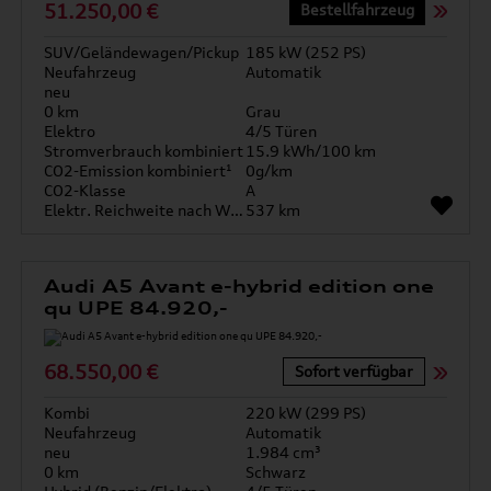
51.250,00 €
Bestellfahrzeug
SUV/Geländewagen/Pickup
185 kW (252 PS)
Neufahrzeug
Automatik
neu
0 km
Grau
Elektro
4/5 Türen
Stromverbrauch kombiniert
15.9 kWh/100 km
CO2-Emission kombiniert¹
0g/km
CO2-Klasse
A
Elektr. Reichweite nach WLTP*
537 km
Audi A5 Avant e-hybrid edition one
qu UPE 84.920,-
68.550,00 €
Sofort verfügbar
Kombi
220 kW (299 PS)
Neufahrzeug
Automatik
neu
1.984 cm³
0 km
Schwarz