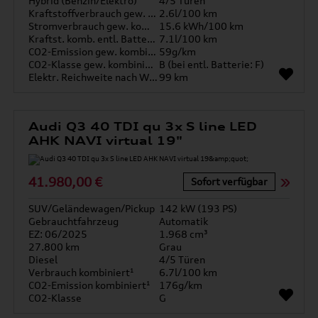
Hybrid (Benzin/Elektro)
4/5 Türen
Kraftstoffverbrauch gew. kombiniert
2.6l/100 km
Stromverbrauch gew. kombiniert
15.6 kWh/100 km
Kraftst. komb. entl. Batterie
7.1l/100 km
CO2-Emission gew. kombiniert
59g/km
CO2-Klasse gew. kombiniert
B (bei entl. Batterie: F)
Elektr. Reichweite nach WLTP*
99 km
Audi Q3 40 TDI qu 3x S line LED
AHK NAVI virtual 19"
41.980,00 €
Sofort verfügbar
SUV/Geländewagen/Pickup
142 kW (193 PS)
Gebrauchtfahrzeug
Automatik
EZ: 06/2025
1.968 cm³
27.800 km
Grau
Diesel
4/5 Türen
Verbrauch kombiniert¹
6.7l/100 km
CO2-Emission kombiniert¹
176g/km
CO2-Klasse
G