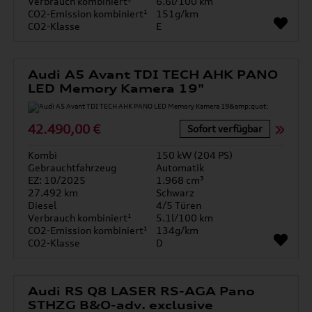
Verbrauch kombiniert¹
6.6l/100 km
CO2-Emission kombiniert¹
151g/km
CO2-Klasse
E
Audi A5 Avant TDI TECH AHK PANO
LED Memory Kamera 19"
42.490,00 €
Sofort verfügbar
Kombi
150 kW (204 PS)
Gebrauchtfahrzeug
Automatik
EZ: 10/2025
1.968 cm³
27.492 km
Schwarz
Diesel
4/5 Türen
Verbrauch kombiniert¹
5.1l/100 km
CO2-Emission kombiniert¹
134g/km
CO2-Klasse
D
Audi RS Q8 LASER RS-AGA Pano
STHZG B&O-adv. exclusive