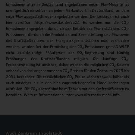
Emissionen aller in Deutschland angebotenen neuen Pkw-Modelle ist
unentgeltlich einsehbar an jedem Verkaufsort in Deutschland, an dem
neue Pkw ausgestellt oder angeboten werden. Der Leitfaden ist auch
hier abrufbar: https://www.dat.de/co2/. Es werden nur die CO₂-
Emissionen angegeben, die durch den Betrieb des Pkw entstehen. CO₂-
Emissionen, die durch die Produktion und Bereitstellung des Pkw sowie
des Kraftstoffes bzw. der Energieträger entstehen oder vermieden
werden, werden bei der Ermittlung der CO₂-Emissionen gemäß WLTP
nicht berücksichtigt. **Aufgrund der CO₂-Bepreisung sind künftig
Erhöhungen der Kraftstoffkosten möglich. Die künftige CO₂-
Preisentwicklung ist unsicher, daher werden die möglichen CO₂-Kosten
anhand von drei angenommenen CO₂-Preisen für den Zeitraum 2025 bis
2034 berechnet. Die tatsächlichen CO₂-Preise können sowohl höher als
auch niedriger als in den hier zugrundeliegenden Modellrechnungen
ausfallen. Die CO₂-Kosten sind beim Tanken mit den Kraftstoffkosten zu
bezahlen. Weitere Informationen unter www.alternativ-mobil.info
Audi Zentrum Ingolstadt