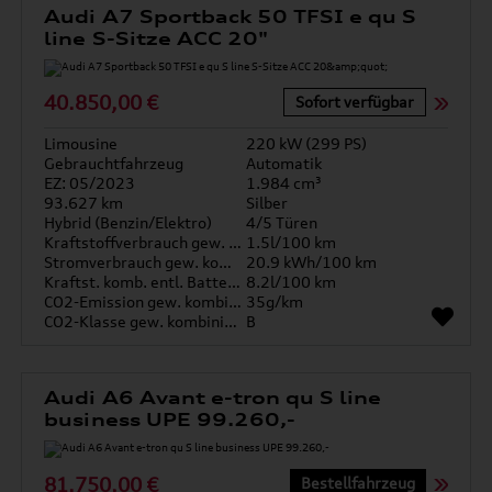
Audi A7 Sportback 50 TFSI e qu S
line S-Sitze ACC 20"
40.850,00 €
Sofort verfügbar
Limousine
220 kW (299 PS)
Gebrauchtfahrzeug
Automatik
EZ: 05/2023
1.984 cm³
93.627 km
Silber
Hybrid (Benzin/Elektro)
4/5 Türen
Kraftstoffverbrauch gew. kombiniert
1.5l/100 km
Stromverbrauch gew. kombiniert
20.9 kWh/100 km
Kraftst. komb. entl. Batterie
8.2l/100 km
CO2-Emission gew. kombiniert
35g/km
CO2-Klasse gew. kombiniert
B
Audi A6 Avant e-tron qu S line
business UPE 99.260,-
81.750,00 €
Bestellfahrzeug