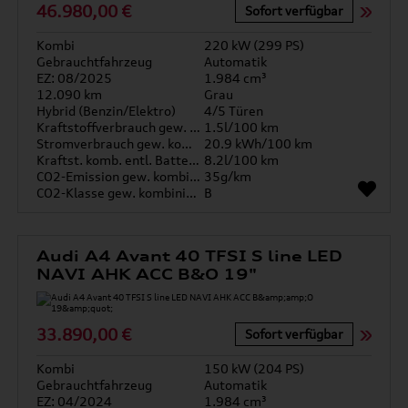
46.980,00 €
Sofort verfügbar
Kombi
220 kW (299 PS)
Gebrauchtfahrzeug
Automatik
EZ: 08/2025
1.984 cm³
12.090 km
Grau
Hybrid (Benzin/Elektro)
4/5 Türen
Kraftstoffverbrauch gew. kombiniert
1.5l/100 km
Stromverbrauch gew. kombiniert
20.9 kWh/100 km
Kraftst. komb. entl. Batterie
8.2l/100 km
CO2-Emission gew. kombiniert
35g/km
CO2-Klasse gew. kombiniert
B
Audi A4 Avant 40 TFSI S line LED
NAVI AHK ACC B&O 19"
33.890,00 €
Sofort verfügbar
Kombi
150 kW (204 PS)
Gebrauchtfahrzeug
Automatik
EZ: 04/2024
1.984 cm³