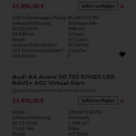
21.890,00 €
Sofort verfügbar
SUV/Geländewagen/Pickup
85 kW (116 PS)
Gebrauchtfahrzeug
Schaltgetriebe
EZ: 05/2024
999 cm³
59.948 km
Schwarz
Benzin
4/5 Türen
Verbrauch kombiniert¹
6l/100 km
CO2-Emission kombiniert¹
137g/km
CO2-Klasse
E
Audi A4 Avant 30 TDI STHZG LED
NAVI+ ACC Virtual Kam
33.450,00 €
Sofort verfügbar
Kombi
100 kW (136 PS)
Gebrauchtfahrzeug
Automatik
EZ: 11/2024
1.968 cm³
15.021 km
Silber
Diesel
4/5 Türen