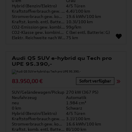
0 km
Grau
Hybrid (Benzin/Elektro)
4/5 Türen
Kraftstoffverbrauch gew. kombiniert
4.4l/100 km
Stromverbrauch gew. kombiniert
19.6 kWh/100 km
Kraftst. komb. entl. Batterie
10.3l/100 km
CO2-Emission gew. kombiniert
99g/km
CO2-Klasse gew. kombiniert
C (bei entl. Batterie: G)
Elektr. Reichweite nach WLTP*
75 km
Audi Q5 SUV e-hybrid qu Tech pro
UPE 95.390,-
83.950,00 €
Sofort verfügbar
SUV/Geländewagen/Pickup
270 kW (367 PS)
Neufahrzeug
Automatik
neu
1.984 cm³
0 km
Schwarz
Hybrid (Benzin/Elektro)
4/5 Türen
Kraftstoffverbrauch gew. kombiniert
3.1l/100 km
Stromverbrauch gew. kombiniert
16.6 kWh/100 km
Kraftst. komb. entl. Batterie
8l/100 km