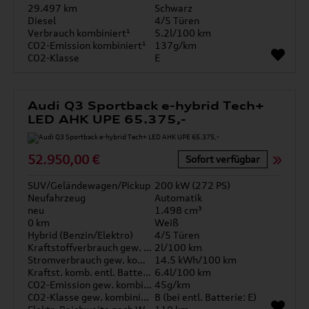
29.497 km
Schwarz
Diesel
4/5 Türen
Verbrauch kombiniert¹
5.2l/100 km
CO2-Emission kombiniert¹
137g/km
CO2-Klasse
E
Audi Q3 Sportback e-hybrid Tech+
LED AHK UPE 65.375,-
52.950,00 €
Sofort verfügbar
SUV/Geländewagen/Pickup
200 kW (272 PS)
Neufahrzeug
Automatik
neu
1.498 cm³
0 km
Weiß
Hybrid (Benzin/Elektro)
4/5 Türen
Kraftstoffverbrauch gew. kombiniert
2l/100 km
Stromverbrauch gew. kombiniert
14.5 kWh/100 km
Kraftst. komb. entl. Batterie
6.4l/100 km
CO2-Emission gew. kombiniert
45g/km
CO2-Klasse gew. kombiniert
B (bei entl. Batterie: E)