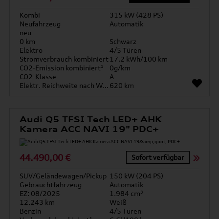
Kombi
315 kW (428 PS)
Neufahrzeug
Automatik
neu
0 km
Schwarz
Elektro
4/5 Türen
Stromverbrauch kombiniert
17.2 kWh/100 km
CO2-Emission kombiniert¹
0g/km
CO2-Klasse
A
Elektr. Reichweite nach WLTP*
620 km
Audi Q5 TFSI Tech LED+ AHK
Kamera ACC NAVI 19" PDC+
44.490,00 €
Sofort verfügbar
SUV/Geländewagen/Pickup
150 kW (204 PS)
Gebrauchtfahrzeug
Automatik
EZ: 08/2025
1.984 cm³
12.243 km
Weiß
Benzin
4/5 Türen