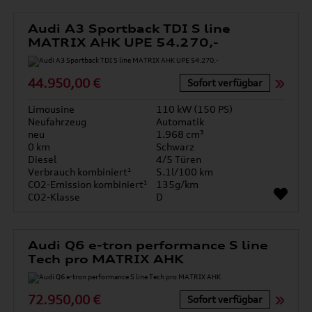
Audi A3 Sportback TDI S line
MATRIX AHK UPE 54.270,-
44.950,00 €
Sofort verfügbar
Limousine
110 kW (150 PS)
Neufahrzeug
Automatik
neu
1.968 cm³
0 km
Schwarz
Diesel
4/5 Türen
Verbrauch kombiniert¹
5.1l/100 km
CO2-Emission kombiniert¹
135g/km
CO2-Klasse
D
Audi Q6 e-tron performance S line
Tech pro MATRIX AHK
72.950,00 €
Sofort verfügbar