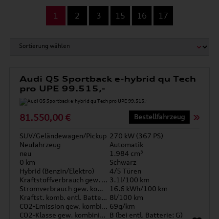
...
1
2
3
15
16
17
Audi Q5 Sportback e-hybrid qu Tech
pro UPE 99.515,-
81.550,00 €
Bestellfahrzeug
SUV/Geländewagen/Pickup
270 kW (367 PS)
Neufahrzeug
Automatik
neu
1.984 cm³
0 km
Schwarz
Hybrid (Benzin/Elektro)
4/5 Türen
Kraftstoffverbrauch gew. kombiniert
3.1l/100 km
Stromverbrauch gew. kombiniert
16.6 kWh/100 km
Kraftst. komb. entl. Batterie
8l/100 km
CO2-Emission gew. kombiniert
69g/km
CO2-Klasse gew. kombiniert
B (bei entl. Batterie: G)