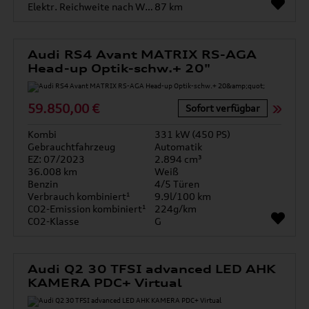
Elektr. Reichweite nach WLTP*
87 km
Audi RS4 Avant MATRIX RS-AGA
Head-up Optik-schw.+ 20"
59.850,00 €
Sofort verfügbar
Kombi
331 kW (450 PS)
Gebrauchtfahrzeug
Automatik
EZ: 07/2023
2.894 cm³
36.008 km
Weiß
Benzin
4/5 Türen
Verbrauch kombiniert¹
9.9l/100 km
CO2-Emission kombiniert¹
224g/km
CO2-Klasse
G
Audi Q2 30 TFSI advanced LED AHK
KAMERA PDC+ Virtual