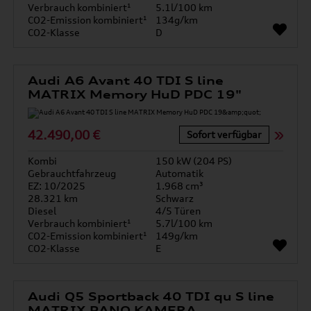
Verbrauch kombiniert¹
5.1l/100 km
CO2-Emission kombiniert¹
134g/km
CO2-Klasse
D
Audi A6 Avant 40 TDI S line
MATRIX Memory HuD PDC 19"
42.490,00 €
Sofort verfügbar
Kombi
150 kW (204 PS)
Gebrauchtfahrzeug
Automatik
EZ: 10/2025
1.968 cm³
28.321 km
Schwarz
Diesel
4/5 Türen
Verbrauch kombiniert¹
5.7l/100 km
CO2-Emission kombiniert¹
149g/km
CO2-Klasse
E
Audi Q5 Sportback 40 TDI qu S line
MATRIX PANO KAMERA