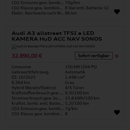
CO2-Emission gew. kombiniert
70g/km
CO2-Klasse gew. kombiniert
B (bei entl. Batterie: G)
Elektr. Reichweite nach WLTP*
86 km
Audi A3 allstreet TFSI e LED
KAMERA HuD ACC NAV SONOS
32.890,00 €
Sofort verfügbar
Limousine
150 kW (204 PS)
Gebrauchtfahrzeug
Automatik
EZ: 10/2025
1.498 cm³
6.564 km
Grau
Hybrid (Benzin/Elektro)
4/5 Türen
Kraftstoffverbrauch gew. kombiniert
0.3l/100 km
Stromverbrauch gew. kombiniert
15.8 kWh/100 km
Kraftst. komb. entl. Batterie
5.2l/100 km
CO2-Emission gew. kombiniert
7g/km
CO2-Klasse gew. kombiniert
B