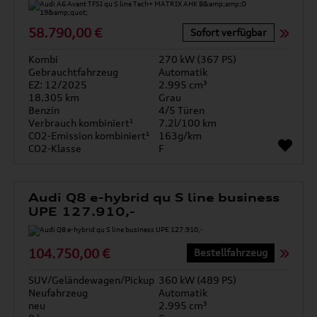
58.790,00 €
Sofort verfügbar
Kombi
270 kW (367 PS)
Gebrauchtfahrzeug
Automatik
EZ: 12/2025
2.995 cm³
18.305 km
Grau
Benzin
4/5 Türen
Verbrauch kombiniert¹
7.2l/100 km
CO2-Emission kombiniert¹
163g/km
CO2-Klasse
F
Audi Q8 e-hybrid qu S line business
UPE 127.910,-
104.750,00 €
Bestellfahrzeug
SUV/Geländewagen/Pickup
360 kW (489 PS)
Neufahrzeug
Automatik
neu
2.995 cm³