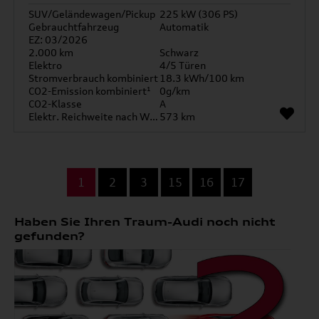
SUV/Geländewagen/Pickup
225 kW (306 PS)
Gebrauchtfahrzeug
Automatik
EZ: 03/2026
2.000 km
Schwarz
Elektro
4/5 Türen
Stromverbrauch kombiniert
18.3 kWh/100 km
CO2-Emission kombiniert¹
0g/km
CO2-Klasse
A
Elektr. Reichweite nach WLTP*
573 km
...
1
2
3
15
16
17
Haben Sie Ihren Traum-Audi noch nicht
gefunden?