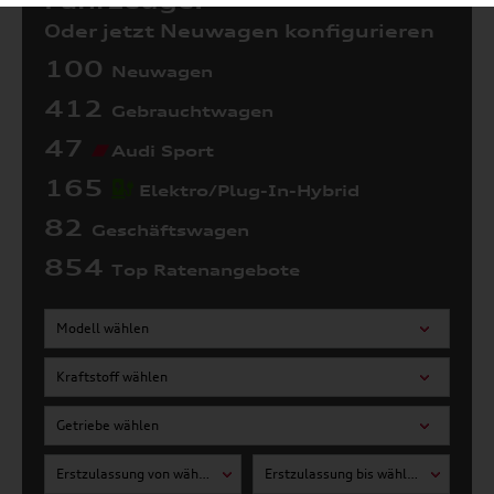
Fahrzeuge:
Oder jetzt Neuwagen konfigurieren
100
Neuwagen
412
Gebrauchtwagen
47
Audi Sport
165
Elektro/Plug-In-Hybrid
82
Geschäftswagen
854
Top Ratenangebote
Modell wählen
Kraftstoff wählen
Getriebe wählen
Erstzulassung von wählen
Erstzulassung bis wählen