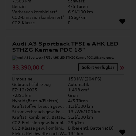
7.569 km
Schwarz
Benzin
4/5 Türen
Verbrauch kombiniert¹
6.9l/100 km
CO2-Emission kombiniert¹
156g/km
CO2-Klasse
F
Audi A3 Sportback TFSI e AHK LED
STHZG Kamera PDC 18"
33.390,00 €
Sofort verfügbar
Limousine
150 kW (204 PS)
Gebrauchtfahrzeug
Automatik
EZ: 12/2025
1.498 cm³
7.851 km
Grün
Hybrid (Benzin/Elektro)
4/5 Türen
Kraftstoffverbrauch gew. kombiniert
1.3l/100 km
Stromverbrauch gew. kombiniert
13 kWh/100 km
Kraftst. komb. entl. Batterie
5.2l/100 km
CO2-Emission gew. kombiniert
29g/km
CO2-Klasse gew. kombiniert
B (bei entl. Batterie: D)
Elektr. Reichweite nach WLTP*
131 km