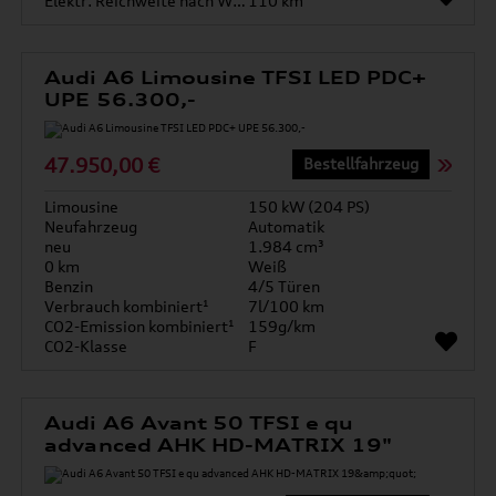
Elektr. Reichweite nach WLTP*
110 km
Audi A6 Limousine TFSI LED PDC+
UPE 56.300,-
47.950,00 €
Bestellfahrzeug
Limousine
150 kW (204 PS)
Neufahrzeug
Automatik
neu
1.984 cm³
0 km
Weiß
Benzin
4/5 Türen
Verbrauch kombiniert¹
7l/100 km
CO2-Emission kombiniert¹
159g/km
CO2-Klasse
F
Audi A6 Avant 50 TFSI e qu
advanced AHK HD-MATRIX 19"