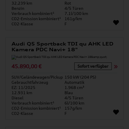
32.239 km
Rot
Benzin
4/5 Türen
Verbrauch kombiniert¹
7.1l/100 km
CO2-Emission kombiniert¹
161g/km
CO2-Klasse
F
Audi Q5 Sportback TDI qu AHK LED
Kamera PDC Navi+ 18"
45.890,00 €
Sofort verfügbar
SUV/Geländewagen/Pickup
150 kW (204 PS)
Gebrauchtfahrzeug
Automatik
EZ: 11/2025
1.968 cm³
12.931 km
Blau
Diesel
4/5 Türen
Verbrauch kombiniert¹
6l/100 km
CO2-Emission kombiniert¹
157g/km
CO2-Klasse
F