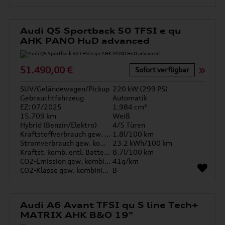
Audi Q5 Sportback 50 TFSI e qu
AHK PANO HuD advanced
51.490,00 €
Sofort verfügbar
SUV/Geländewagen/Pickup
220 kW (299 PS)
Gebrauchtfahrzeug
Automatik
EZ: 07/2025
1.984 cm³
15.709 km
Weiß
Hybrid (Benzin/Elektro)
4/5 Türen
Kraftstoffverbrauch gew. kombiniert
1.8l/100 km
Stromverbrauch gew. kombiniert
23.2 kWh/100 km
Kraftst. komb. entl. Batterie
8.7l/100 km
CO2-Emission gew. kombiniert
41g/km
CO2-Klasse gew. kombiniert
B
Audi A6 Avant TFSI qu S line Tech+
MATRIX AHK B&O 19"