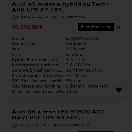
Audi A5 Avant e-hybrid qu Tech+
AHK UPE 87.185,-
76.350,00 €
Bestellfahrzeug
Kombi
270 kW (367 PS)
Neufahrzeug
Automatik
neu
1.984 cm³
0 km
Schwarz
Hybrid (Benzin/Elektro)
4/5 Türen
Kraftstoffverbrauch gew. kombiniert
2.6l/100 km
Stromverbrauch gew. kombiniert
15.4 kWh/100 km
Kraftst. komb. entl. Batterie
7l/100 km
CO2-Emission gew. kombiniert
59g/km
CO2-Klasse gew. kombiniert
B (bei entl. Batterie: F)
Elektr. Reichweite nach WLTP*
100 km
Audi Q6 e-tron LED STHZG ACC
NAVI PDC UPE 63.500,-