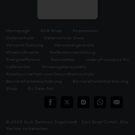
Homepage
AGB Shop
Impressum
Datenschutz
Datenschutz Shop
Versand/Zahlung
Herstellergarantie
Widerrufsrecht
Reifenkennzeichnung
Energieeffizienz
Newsletter
code-of-conduct für
Lieferanten
Hinweisgebersystem
Arbeitssicherheit und Gesundheitsschutz
Barrierefreiheitserklärung
Barrierefreiheitserklärung
Shop
Eu Data Act
teilen
Twitter
Instagram
WhatsApp
E-
Mail
© 2026 Audi Zentrum Ingolstadt - Karl Brod GmbH. Alle
Rechte vorbehalten