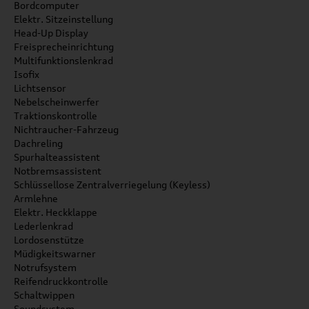
Bordcomputer
Elektr. Sitzeinstellung
Head-Up Display
Freisprecheinrichtung
Multifunktionslenkrad
Isofix
Lichtsensor
Nebelscheinwerfer
Traktionskontrolle
Nichtraucher-Fahrzeug
Dachreling
Spurhalteassistent
Notbremsassistent
Schlüssellose Zentralverriegelung (Keyless)
Armlehne
Elektr. Heckklappe
Lederlenkrad
Lordosenstütze
Müdigkeitswarner
Notrufsystem
Reifendruckkontrolle
Schaltwippen
Soundsystem