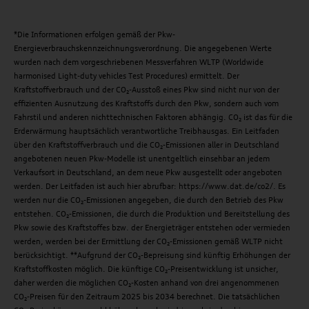
*Die Informationen erfolgen gemäß der Pkw-
Energieverbrauchskennzeichnungsverordnung. Die angegebenen Werte
wurden nach dem vorgeschriebenen Messverfahren WLTP (Worldwide
harmonised Light-duty vehicles Test Procedures) ermittelt. Der
Kraftstoffverbrauch und der CO₂-Ausstoß eines Pkw sind nicht nur von der
effizienten Ausnutzung des Kraftstoffs durch den Pkw, sondern auch vom
Fahrstil und anderen nichttechnischen Faktoren abhängig. CO₂ ist das für die
Erderwärmung hauptsächlich verantwortliche Treibhausgas. Ein Leitfaden
über den Kraftstoffverbrauch und die CO₂-Emissionen aller in Deutschland
angebotenen neuen Pkw-Modelle ist unentgeltlich einsehbar an jedem
Verkaufsort in Deutschland, an dem neue Pkw ausgestellt oder angeboten
werden. Der Leitfaden ist auch hier abrufbar: https://www.dat.de/co2/. Es
werden nur die CO₂-Emissionen angegeben, die durch den Betrieb des Pkw
entstehen. CO₂-Emissionen, die durch die Produktion und Bereitstellung des
Pkw sowie des Kraftstoffes bzw. der Energieträger entstehen oder vermieden
werden, werden bei der Ermittlung der CO₂-Emissionen gemäß WLTP nicht
berücksichtigt. **Aufgrund der CO₂-Bepreisung sind künftig Erhöhungen der
Kraftstoffkosten möglich. Die künftige CO₂-Preisentwicklung ist unsicher,
daher werden die möglichen CO₂-Kosten anhand von drei angenommenen
CO₂-Preisen für den Zeitraum 2025 bis 2034 berechnet. Die tatsächlichen