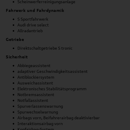
Scheinwerferreinigungsanlage
Fahrwerk und Fahrdynamik
S Sportfahrwerk
Audi drive select
Allradantrieb
Getriebe
Direktschaltgetriebe S tronic
Sicherheit
Abbiegeassistent
adaptiver Geschwindigkeitsassistent
Antiblockiersystem
Ausweichassistent
Elektronisches Stabilitätsprogramm
Notbremsassistent
Notfallassistent
Spurverlassenswarnung
Spurwechselwarnung
Airbags vorn, Beifahrerairbag deaktivierbar
Interaktionsairbag vorn
Kopfairbag-System