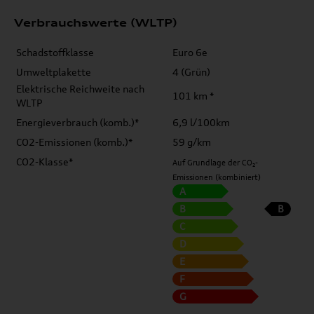
Verbrauchswerte (WLTP)
Schadstoffklasse
Euro 6e
Umweltplakette
4 (Grün)
Elektrische Reichweite nach
101 km *
WLTP
Energieverbrauch (komb.)*
6,9 l/100km
CO2-Emissionen (komb.)*
59 g/km
CO2-Klasse*
Auf Grundlage der CO₂-
Emissionen (kombiniert)
A
B
B
C
D
E
F
G