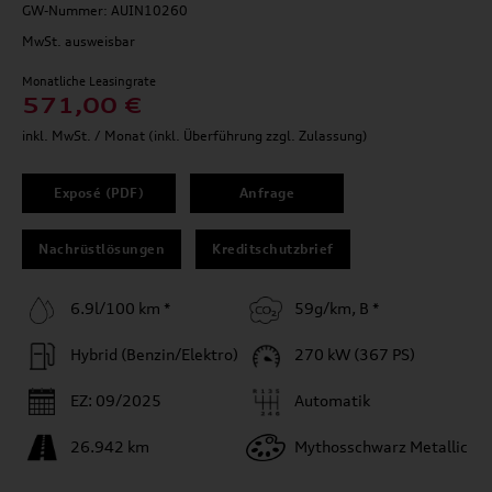
GW-Nummer: AUIN10260
MwSt. ausweisbar
Monatliche Leasingrate
571,00 €
inkl. MwSt. / Monat (inkl. Überführung zzgl. Zulassung)
Exposé (PDF)
Anfrage
Nachrüstlösungen
Kreditschutzbrief
6.9l/100 km *
59g/km, B *
Hybrid (Benzin/Elektro)
270 kW (367 PS)
EZ: 09/2025
Automatik
26.942 km
Mythosschwarz Metallic