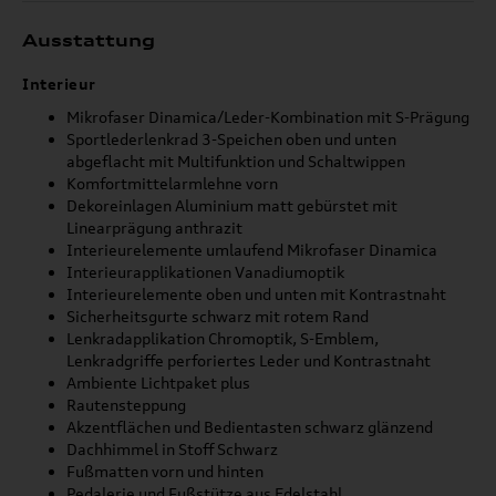
Ausstattung
Interieur
Mikrofaser Dinamica/Leder-Kombination mit S-Prägung
Sportlederlenkrad 3-Speichen oben und unten
abgeflacht mit Multifunktion und Schaltwippen
Komfortmittelarmlehne vorn
Dekoreinlagen Aluminium matt gebürstet mit
Linearprägung anthrazit
Interieurelemente umlaufend Mikrofaser Dinamica
Interieurapplikationen Vanadiumoptik
Interieurelemente oben und unten mit Kontrastnaht
Sicherheitsgurte schwarz mit rotem Rand
Lenkradapplikation Chromoptik, S-Emblem,
Lenkradgriffe perforiertes Leder und Kontrastnaht
Ambiente Lichtpaket plus
Rautensteppung
Akzentflächen und Bedientasten schwarz glänzend
Dachhimmel in Stoff Schwarz
Fußmatten vorn und hinten
Pedalerie und Fußstütze aus Edelstahl