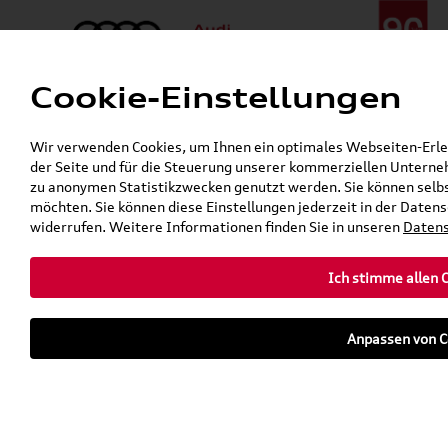
Cookie-Einstellungen
Menü
Telefon:
+49 (0)841 / 49 140
Wir verwenden Cookies, um Ihnen ein optimales Webseiten-Erlebn
24h-Pannenhilfe:
+49 (0)171 / 870 72 87
der Seite und für die Steuerung unserer kommerziellen Unterneh
Gerade geöffnet
zu anonymen Statistikzwecken genutzt werden. Sie können selbs
Verkauf:
Mo. - Fr. 08:00 - 19:00 Uhr Sa. 09:00 - 13:00 Uhr
möchten. Sie können diese Einstellungen jederzeit in der Datens
Service:
Mo. - Fr. 06:00 - 20:00 Uhr Sa. 08:00 - 13:00 Uhr
widerrufen. Weitere Informationen finden Sie in unseren
Datens
Ich stimme allen 
teilen
twittern
WhatsApp
E-Mail
Anpassen von C
Fahrzeug
Parkhaus
parken
Übersicht
Ausstattung