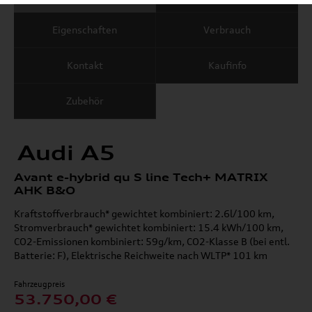
Eigenschaften
Verbrauch
Kontakt
Kaufinfo
Zubehör
Audi A5
Avant e-hybrid qu S line Tech+ MATRIX
AHK B&O
Kraftstoffverbrauch* gewichtet kombiniert: 2.6l/100 km,
Stromverbrauch* gewichtet kombiniert: 15.4 kWh/100 km,
CO2-Emissionen kombiniert: 59g/km, CO2-Klasse B (bei entl.
Batterie: F), Elektrische Reichweite nach WLTP* 101 km
Fahrzeugpreis
53.750,00 €