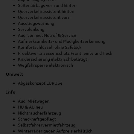
Seitenairbags vorn und hinten
Querverkehrassistent hinten
Querverkehrassistent vorn
Ausstiegswarnung
Servolenkung
Audi connect Notruf & Service
Aufmerksamkeits- und Müdigkeitserkennung
Komfortschlüssel, ohne Safelock
Proaktiver Insassenschutz Front, Seite und Heck
Kindersicherung elektrisch betätigt
Wegfahrsperre elektronisch
Umwelt
Abgaskonzept EURO6e
Info
Audi Mietwagen
HU & AU neu
Nichtraucherfahrzeug
Scheckheftgepflegt
Selbstfahrervermietfahrzeug
Winterräder gegen Aufpreis erhältlich