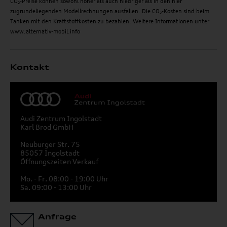
CO₂-Preise können sowohl höher als auch niedriger als in den hier
zugrundeliegenden Modellrechnungen ausfallen. Die CO₂-Kosten sind beim
Tanken mit den Kraftstoffkosten zu bezahlen. Weitere Informationen unter
www.alternativ-mobil.info
Kontakt
Audi Zentrum Ingolstadt
Karl Brod GmbH
Neuburger Str. 75
85057 Ingolstadt
Öffnungszeiten Verkauf
Mo. - Fr. 08:00 - 19:00 Uhr
Sa. 09:00 - 13:00 Uhr
Anfrage