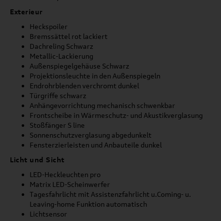
Exterieur
Heckspoiler
Bremssättel rot lackiert
Dachreling Schwarz
Metallic-Lackierung
Außenspiegelgehäuse Schwarz
Projektionsleuchte in den Außenspiegeln
Endrohrblenden verchromt dunkel
Türgriffe schwarz
Anhängevorrichtung mechanisch schwenkbar
Frontscheibe in Wärmeschutz- und Akustikverglasung
Stoßfänger S line
Sonnenschutzverglasung abgedunkelt
Fensterzierleisten und Anbauteile dunkel
Licht und Sicht
LED-Heckleuchten pro
Matrix LED-Scheinwerfer
Tagesfahrlicht mit Assistenzfahrlicht u.Coming- u.
Leaving-home Funktion automatisch
Lichtsensor