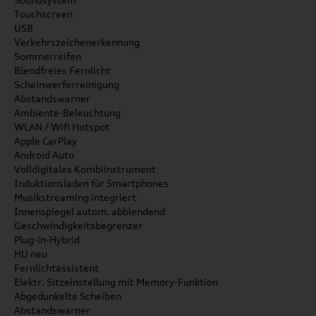
Touchscreen
USB
Verkehrszeichenerkennung
Sommerreifen
Blendfreies Fernlicht
Scheinwerferreinigung
Abstandswarner
Ambiente-Beleuchtung
WLAN / Wifi Hotspot
Apple CarPlay
Android Auto
Volldigitales Kombiinstrument
Induktionsladen für Smartphones
Musikstreaming integriert
Innenspiegel autom. abblendend
Geschwindigkeitsbegrenzer
Plug-in-Hybrid
HU neu
Fernlichtassistent
Elektr. Sitzeinstellung mit Memory-Funktion
Abgedunkelte Scheiben
Abstandswarner