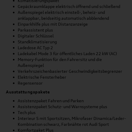
Klimatisierungspaket
Gepäckraumklappe elektrisch öffnend und schließend
Außenspiegel elektrisch einstell-, beheiz- und
anklappbar, beidseitig automatisch abblendend
Einparkhilfe plus mit Distanzanzeige
Parkassistent plus
Digitaler Schlüssel
Standklimatisierung
Ladedose AC Typ 2
Ladekabel Mode 3 für öffentliches Laden 22 kW (AC)
Memory-Funktion für den Fahrersitz und die
Außenspiegel
Verkehrszeichenbasierter Geschwindigkeitsbegrenzer
Elektrische Fensterheber
Regensensor
Ausstattungspakete
Assistenzpaket Fahren und Parken
Assistenzpaket Schutz- und Warnsysteme plus
Tech plus
Interieur S mit Sportsitzen, Mikrofaser Dinamica/Leder-
Kombination schwarz, Farbnähte rot Audi Sport
Komfortpaket Plus