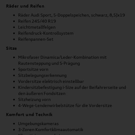
Räder und Reifen
Räder Audi Sport, 5-Doppelspeichen, schwarz, 8,5Jx19
Reifen 245/40 R19
Leichtmetallfelgen
Reifendruck-Kontrollsystem
Reifenpannen-Set
Sitze
Mikrofaser Dinamica/Leder-Kombination mit
Rautensteppung und S-Prägung
Sportsitze vorn
Sitzbelegungserkennung
Vordersitze elektrisch einstellbar
Kindersitzbefestigung i-Size auf der Beifahrerseite und
den äußeren Fondsitzen
Sitzheizung vorn
4-Wege-Lendenwirbelstütze für die Vordersitze
Komfort und Technik
Umgebungskameras
3-Zonen Komfortklimaautomatik