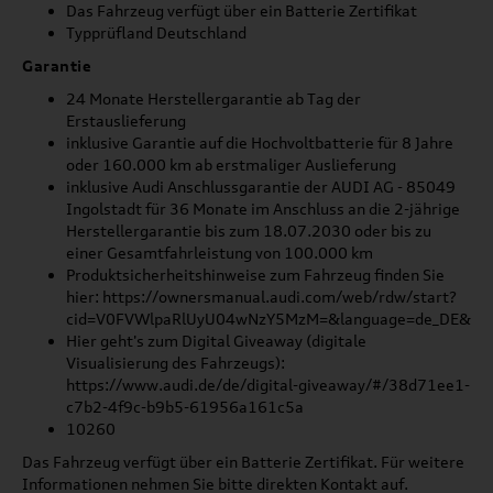
Das Fahrzeug verfügt über ein Batterie Zertifikat
Typprüfland Deutschland
Garantie
24 Monate Herstellergarantie ab Tag der
Erstauslieferung
inklusive Garantie auf die Hochvoltbatterie für 8 Jahre
oder 160.000 km ab erstmaliger Auslieferung
inklusive Audi Anschlussgarantie der AUDI AG - 85049
Ingolstadt für 36 Monate im Anschluss an die 2-jährige
Herstellergarantie bis zum 18.07.2030 oder bis zu
einer Gesamtfahrleistung von 100.000 km
Produktsicherheitshinweise zum Fahrzeug finden Sie
hier: https://ownersmanual.audi.com/web/rdw/start?
cid=V0FVWlpaRlUyU04wNzY5MzM=&language=de_DE&ori
Hier geht's zum Digital Giveaway (digitale
Visualisierung des Fahrzeugs):
https://www.audi.de/de/digital-giveaway/#/38d71ee1-
c7b2-4f9c-b9b5-61956a161c5a
10260
Das Fahrzeug verfügt über ein Batterie Zertifikat. Für weitere
Informationen nehmen Sie bitte direkten Kontakt auf.