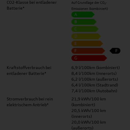
CO2-Klasse bei entladener
Auf Grundlage der CO₂-
Batterie*
Emissionen (kombiniert)
A
B
C
D
E
F
F
G
Kraftstoffverbrauch bei
6,9 l/100km (kombiniert)
entladener Batterie*
8,4 l/100km (innerorts)
6,2 l/100km (außerorts)
6,4 l/100km (Stadtrand)
7,4 l/100km (Autobahn)
Stromverbrauch bei rein
21,9 kWh/100 km
elektrischem Antrieb*
(kombiniert)
20,5 kWh/100 km
(innerorts)
20,0 kWh/100 km
(außerorts)