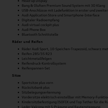
Head-up Display
Bang & Olufsen Premium Sound System mit 3D Klang
USB-Anschlüsse mit Ladefunktion in erster und zweiter
Audi Application Store und Smartphone-Interface
Digitaler Radioempfang
Audi virtual cockpit plus
Audi Phone Box
Bluetooth Schnittstelle
Räder und Reifen
Räder Audi Sport, 10-Speichen-Trapezoid, schwarz met
Reifen 285/35 R23
Leichtmetallfelgen
Reifendruck-Kontrollsystem
Reifenpannen-Set
Sitze
Sportsitze plus vorn
Rücksitzbank plus
Sitzbelegungserkennung
Vordersitze elektrisch einstellbar mit Memory-Funktio
Kindersitzbefestigung ISOFIX und Top Tether für die R
Leder Valcona mit S-Prägung und Rautensteppung