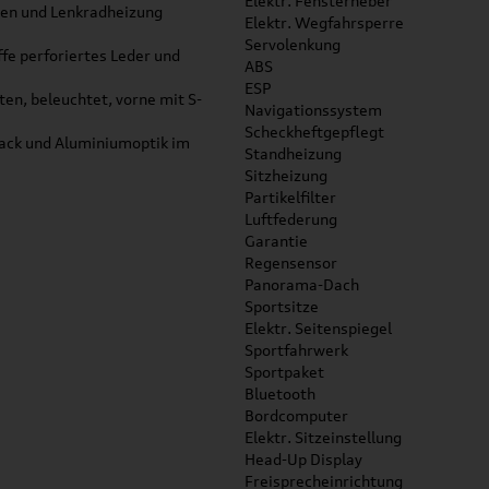
Elektr. Fensterheber
pen und Lenkradheizung
Elektr. Wegfahrsperre
Servolenkung
fe perforiertes Leder und
ABS
ESP
en, beleuchtet, vorne mit S-
Navigationssystem
Scheckheftgepflegt
ack und Aluminiumoptik im
Standheizung
Sitzheizung
Partikelfilter
Luftfederung
Garantie
Regensensor
Panorama-Dach
Sportsitze
Elektr. Seitenspiegel
Sportfahrwerk
Sportpaket
Bluetooth
Bordcomputer
Elektr. Sitzeinstellung
Head-Up Display
Freisprecheinrichtung