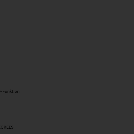
y-Funktion
EGREES