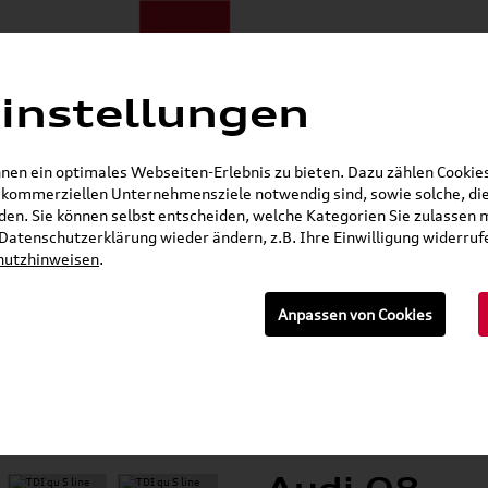
instellungen
ote
E-Mobilität
Darum zu uns
NORA®
Mietwagen
en ein optimales Webseiten-Erlebnis zu bieten. Dazu zählen Cookies,
r kommerziellen Unternehmensziele notwendig sind, sowie solche, die
Gerade geöffnet
en. Sie können selbst entscheiden, welche Kategorien Sie zulassen 
r Datenschutzerklärung wieder ändern, z.B. Ihre Einwilligung widerru
hutzhinweisen
.
Anpassen von Cookies
Eigenschaften
Verbrauch
Konta