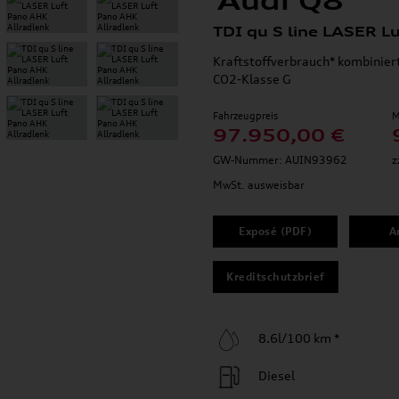
Audi Q8
TDI qu S line LASER L
Kraftstoffverbrauch* kombinier
CO2-Klasse G
Fahrzeugpreis
M
97.950,00 €
GW-Nummer: AUIN93962
z
MwSt. ausweisbar
Exposé (PDF)
A
Kreditschutzbrief
8.6l/100 km *
Diesel