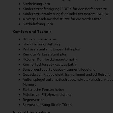
Sitzheizung vorn
Kindersitzbefestigung ISOFIX für den Beifahrersitz
Kindersitzverankerung für Kindersitzsystem ISOFIX
4-Wege-Lendenwirbelstütze für die Vordersitze
Sitzbelüftung vorn
Komfort und Technik
Umgebungskameras
Standheizung/-lüftung
Parkassistent mit Einparkhilfe plus
Remote Parkassistent plus
4-Zonen Komfortklimaautomatik
Komfortschlüssel - Keyless Entry
Sensorgesteuerte Gepäckraumentriegelung
Gepäckraumklappe elektrisch öffnend und schließend
Außenspiegel automatisch abblend-/elektrisch anklapp
Memory
Elektrische Fensterheber
Prädiktiver Effizienzassistent
Regensensor
Servoschließung für die Türen
Ausstattungspakete