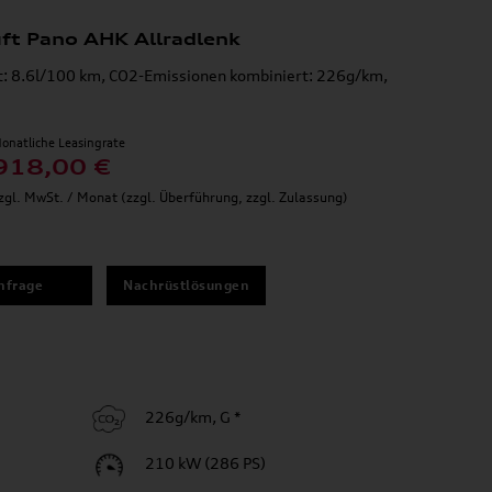
uft Pano AHK Allradlenk
t: 8.6l/100 km, CO2-Emissionen kombiniert: 226g/km,
onatliche Leasingrate
918,00 €
zgl. MwSt. / Monat (zzgl. Überführung, zzgl. Zulassung)
nfrage
Nachrüstlösungen
226g/km, G *
210 kW (286 PS)