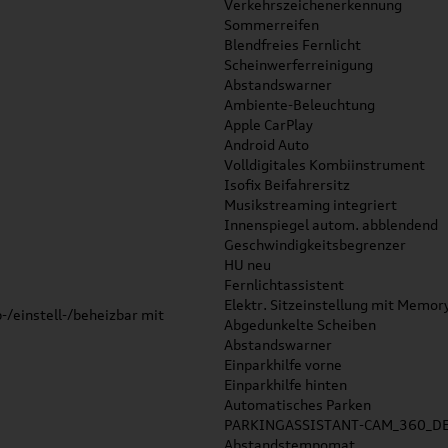
Verkehrszeichenerkennung
Sommerreifen
Blendfreies Fernlicht
Scheinwerferreinigung
Abstandswarner
Ambiente-Beleuchtung
Apple CarPlay
Android Auto
Volldigitales Kombiinstrument
Isofix Beifahrersitz
Musikstreaming integriert
Innenspiegel autom. abblendend
Geschwindigkeitsbegrenzer
HU neu
Fernlichtassistent
Elektr. Sitzeinstellung mit Memor
-/einstell-/beheizbar mit
Abgedunkelte Scheiben
Abstandswarner
Einparkhilfe vorne
Einparkhilfe hinten
Automatisches Parken
PARKINGASSISTANT-CAM_360_D
Abstandstempomat