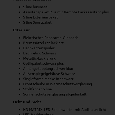
S line business
Assistenzpaket Plus mit Remote Parkassistent plus
S line Exterieurpaket
S line Sportpaket
Exterieur
Elektrisches Panorama-Glasdach
Bremssättel rot lackiert
Dachkantenspoiler
Dachreling Schwarz
Metallic-Lackierung
Optikpaket schwarz plus
Anhängekupplung schwenkbar
Außenspiegelgehäuse Schwarz
Singleframe Maske in schwarz
Frontscheibe in Wärmeschutzverglasung
Stoßfänger S line
Sonnenschutzverglasung abgedunkelt
Licht und Sicht
HD MATRIX-LED-Scheinwerfer mit Audi Laserlicht
LED-Heckleuchten