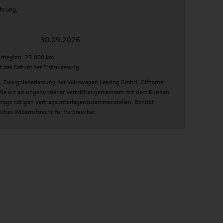
ührung,
30.09.2026
gsbeginn: 25.000 km.
ilt das Datum der Erstzulassung.
g, Zweigniederlassung der Volkswagen Leasing GmbH, Gifhorner
die wir als ungebundener Vermittler gemeinsam mit dem Kunden
rtrags nötigen Vertragsunterlagenzusammenstellen. Bonität
liches Widerrufsrecht für Verbraucher.