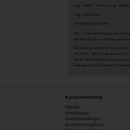
zzgl. MwSt. / Monat (zzgl. Überf
zzgl. Zulassung)
Angebot gültig bis
Max. Gesamtfahrleistung bei Vertra
Als Stichtag für das Fahrzeugalter g
Ein Leasingangebot der Audi Leasin
Straße 57, 38112 Braunschweig für 
die für den Abschluss des Leasingve
vorausgesetzt. Es besteht ein gesetz
Kurzüberblick
Metallic
Schiebedach
Leichtmetallfelgen
Zentralverriegelung