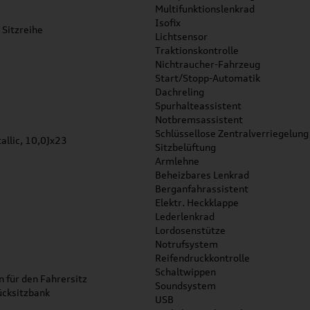
Multifunktionslenkrad
Isofix
 Sitzreihe
Lichtsensor
Traktionskontrolle
Nichtraucher-Fahrzeug
Start/Stopp-Automatik
Dachreling
Spurhalteassistent
Notbremsassistent
Schlüssellose Zentralverriegelung
allic, 10,0Jx23
Sitzbelüftung
Armlehne
Beheizbares Lenkrad
Berganfahrassistent
Elektr. Heckklappe
Lederlenkrad
Lordosenstütze
Notrufsystem
Reifendruckkontrolle
Schaltwippen
n für den Fahrersitz
Soundsystem
ücksitzbank
USB