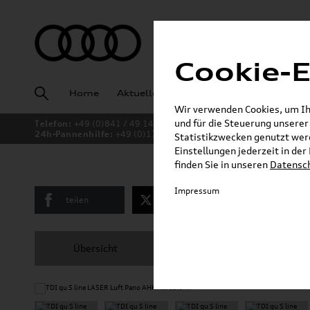
Cookie-E
Home
Aktuelles
Fahrzeugankauf
Angeb
Wir verwenden Cookies, um Ihn
und für die Steuerung unsere
Telefon:
+49 (0)841 / 49 140
24h-Pannenhilfe:
+49 (0)171 / 870 72 87
Statistikzwecken genutzt werd
Einstellungen jederzeit in de
finden Sie in unseren
Datensc
Impressum
teilen
twittern
E-Mail
Übersicht
Ausstattung