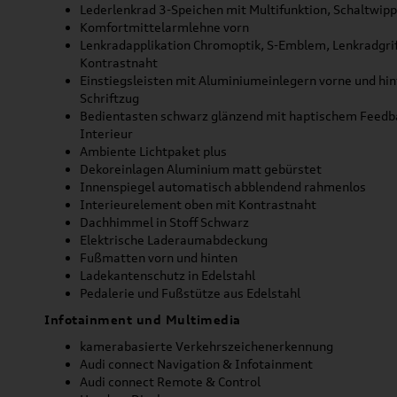
Lederlenkrad 3-Speichen mit Multifunktion, Schaltwip
Komfortmittelarmlehne vorn
Lenkradapplikation Chromoptik, S-Emblem, Lenkradgrif
Kontrastnaht
Einstiegsleisten mit Aluminiumeinlegern vorne und hint
Schriftzug
Bedientasten schwarz glänzend mit haptischem Feedb
Interieur
Ambiente Lichtpaket plus
Dekoreinlagen Aluminium matt gebürstet
Innenspiegel automatisch abblendend rahmenlos
Interieurelement oben mit Kontrastnaht
Dachhimmel in Stoff Schwarz
Elektrische Laderaumabdeckung
Fußmatten vorn und hinten
Ladekantenschutz in Edelstahl
Pedalerie und Fußstütze aus Edelstahl
Infotainment und Multimedia
kamerabasierte Verkehrszeichenerkennung
Audi connect Navigation & Infotainment
Audi connect Remote & Control