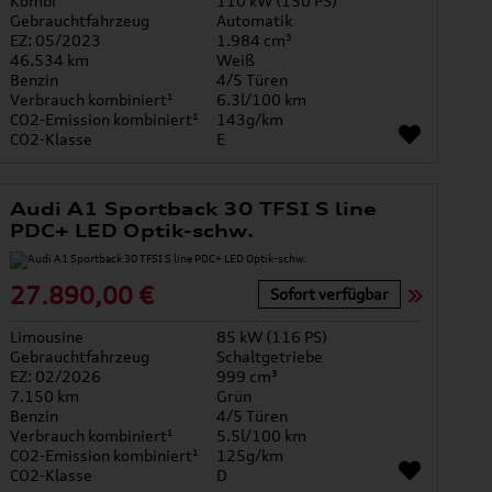
Kombi
110 kW (150 PS)
Gebrauchtfahrzeug
Automatik
EZ: 05/2023
1.984 cm³
46.534 km
Weiß
Benzin
4/5 Türen
Verbrauch kombiniert¹
6.3l/100 km
CO2-Emission kombiniert¹
143g/km
CO2-Klasse
E
Audi A1 Sportback 30 TFSI S line
PDC+ LED Optik-schw.
27.890,00 €
Sofort verfügbar
Limousine
85 kW (116 PS)
Gebrauchtfahrzeug
Schaltgetriebe
EZ: 02/2026
999 cm³
7.150 km
Grün
Benzin
4/5 Türen
Verbrauch kombiniert¹
5.5l/100 km
CO2-Emission kombiniert¹
125g/km
CO2-Klasse
D