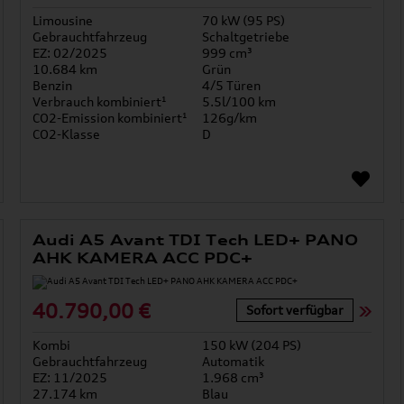
Limousine
70 kW (95 PS)
Gebrauchtfahrzeug
Schaltgetriebe
EZ: 02/2025
999 cm³
10.684 km
Grün
Benzin
4/5 Türen
Verbrauch kombiniert¹
5.5l/100 km
CO2-Emission kombiniert¹
126g/km
CO2-Klasse
D
Audi A5 Avant TDI Tech LED+ PANO
AHK KAMERA ACC PDC+
40.790,00 €
Sofort verfügbar
Kombi
150 kW (204 PS)
Gebrauchtfahrzeug
Automatik
EZ: 11/2025
1.968 cm³
27.174 km
Blau