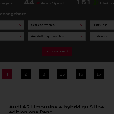
44
161
wagen
Audi Sport
Elektr
tenangebote
Getriebe wählen
Erstzulassung von wählen
Ausstattungen wählen
Leistung von wählen
JETZT SUCHEN
1
2
3
15
16
17
Audi A5 Limousine e-hybrid qu S line
edition one Pano