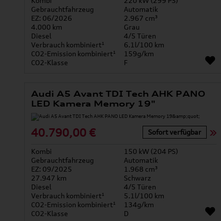
Kombi
220 kW (299 PS)
Gebrauchtfahrzeug
Automatik
EZ: 06/2026
2.967 cm³
4.000 km
Grau
Diesel
4/5 Türen
Verbrauch kombiniert¹
6.1l/100 km
CO2-Emission kombiniert¹
159g/km
CO2-Klasse
F
Audi A5 Avant TDI Tech AHK PANO
LED Kamera Memory 19"
40.790,00 €
Sofort verfügbar
Kombi
150 kW (204 PS)
Gebrauchtfahrzeug
Automatik
EZ: 09/2025
1.968 cm³
27.947 km
Schwarz
Diesel
4/5 Türen
Verbrauch kombiniert¹
5.1l/100 km
CO2-Emission kombiniert¹
134g/km
CO2-Klasse
D