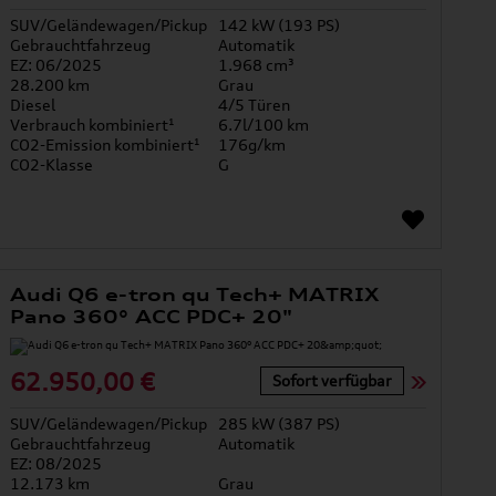
SUV/Geländewagen/Pickup
142 kW (193 PS)
Gebrauchtfahrzeug
Automatik
EZ: 06/2025
1.968 cm³
28.200 km
Grau
Diesel
4/5 Türen
Verbrauch kombiniert¹
6.7l/100 km
CO2-Emission kombiniert¹
176g/km
CO2-Klasse
G
Audi Q6 e-tron qu Tech+ MATRIX
Pano 360° ACC PDC+ 20"
62.950,00 €
Sofort verfügbar
SUV/Geländewagen/Pickup
285 kW (387 PS)
Gebrauchtfahrzeug
Automatik
EZ: 08/2025
12.173 km
Grau