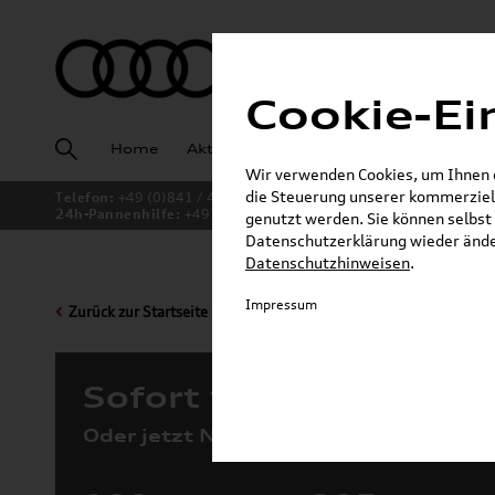
Cookie-Ei
Home
Aktuelles
Fahrzeugankauf
Angeb
Wir verwenden Cookies, um Ihnen ei
die Steuerung unserer kommerziell
Telefon:
+49 (0)841 / 49 140
24h-Pannenhilfe:
+49 (0)171 / 870 72 87
genutzt werden. Sie können selbst 
Datenschutzerklärung wieder änder
Datenschutzhinweisen
.
Impressum
Zurück zur Startseite
Sofort verfügbare Fah
Oder jetzt Neuwagen konfigurieren