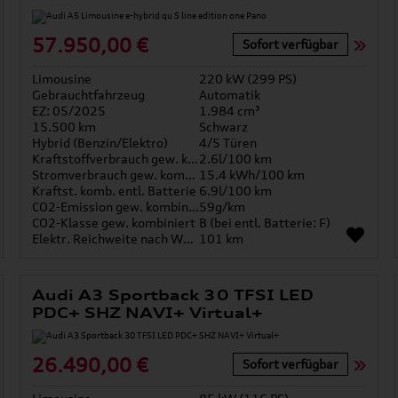
57.950,00 €
Sofort verfügbar
Limousine
220 kW (299 PS)
Gebrauchtfahrzeug
Automatik
EZ: 05/2025
1.984 cm³
15.500 km
Schwarz
Hybrid (Benzin/Elektro)
4/5 Türen
Kraftstoffverbrauch gew. kombiniert
2.6l/100 km
Stromverbrauch gew. kombiniert
15.4 kWh/100 km
Kraftst. komb. entl. Batterie
6.9l/100 km
CO2-Emission gew. kombiniert
59g/km
CO2-Klasse gew. kombiniert
B (bei entl. Batterie: F)
Elektr. Reichweite nach WLTP*
101 km
Audi A3 Sportback 30 TFSI LED
PDC+ SHZ NAVI+ Virtual+
26.490,00 €
Sofort verfügbar