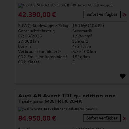
42.390,00 €
Sofort verfügbar
SUV/Geländewagen/Pickup
150 kW (204 PS)
Gebrauchtfahrzeug
Automatik
EZ: 06/2025
1.984 cm³
27.808 km
Schwarz
Benzin
4/5 Türen
Verbrauch kombiniert¹
6.7l/100 km
CO2-Emission kombiniert¹
151g/km
CO2-Klasse
E
Audi A6 Avant TDI qu edition one
Tech pro MATRIX AHK
84.950,00 €
Sofort verfügbar