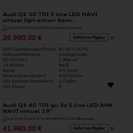
Audi Q2 30 TDI S line LED NAVI
virtual Opt-schw+ Kam.
26.980,00 €
Sofort verfügbar
SUV/Geländewagen/Pickup
85 kW (116 PS)
Gebrauchtfahrzeug
Schaltgetriebe
EZ: 05/2025
1.968 cm³
19.400 km
Weiß
Diesel
4/5 Türen
Verbrauch kombiniert¹
4.9l/100 km
CO2-Emission kombiniert¹
127g/km
CO2-Klasse
D
Audi Q3 40 TDI qu 3x S line LED AHK
NAVI virtual 19"
41.980,00 €
Sofort verfügbar