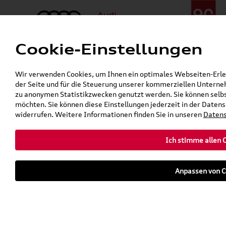
Cookie-Einstellungen
Menü
Telefon:
+49 (0)841 / 49 140
Wir verwenden Cookies, um Ihnen ein optimales Webseiten-Erlebn
24h-Pannenhilfe:
+49 (0)171 / 870 72 87
der Seite und für die Steuerung unserer kommerziellen Unterneh
Gerade geöffnet
zu anonymen Statistikzwecken genutzt werden. Sie können selbs
Verkauf:
Mo. - Fr. 08:00 - 19:00 Uhr Sa. 09:00 - 13:00 Uhr
möchten. Sie können diese Einstellungen jederzeit in der Datens
Service:
Mo. - Fr. 06:00 - 20:00 Uhr Sa. 08:00 - 13:00 Uhr
widerrufen. Weitere Informationen finden Sie in unseren
Datens
Ich stimme allen 
teilen
twittern
WhatsApp
E-Mail
Anpassen von C
Fahrzeug
Parkhaus
parken
Übersicht
Ausstattung