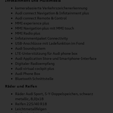
Infotainment und Multimedia
kamerabasierte Verkehrszeichenerkennung
Audi connect Navigation & Infotainment plus
Audi connect Remote & Control
MMI experience plus
MMI Navigation plus mit MMI touch
MMI Radio plus
Infotainmentpaket Connectivity
USB-Anschlüsse mit Ladefunktion im Fond
Audi Soundsystem
LTE-Unterstützung für Audi phone box
Audi Application Store und Smartphone-Interface
Digitaler Radioempfang
Audi virtual cockpit plus
Audi Phone Box
Bluetooth Schnittstelle
Räder und Reifen
Räder Audi Sport, 5-Y-Doppelspeichen, schwarz
metallic, 8,0Jx18
Reifen 225/40 R18
Leichtmetallfelgen