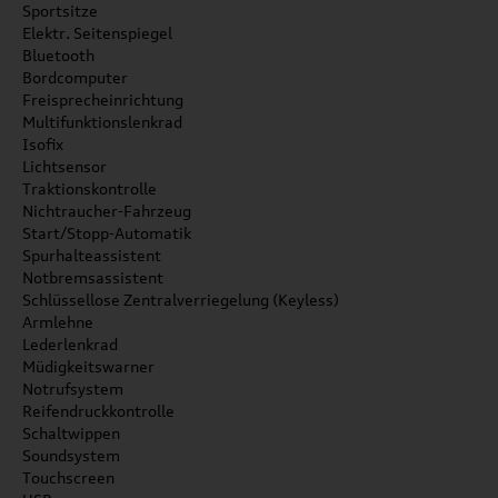
Sportsitze
Elektr. Seitenspiegel
Bluetooth
Bordcomputer
Freisprecheinrichtung
Multifunktionslenkrad
Isofix
Lichtsensor
Traktionskontrolle
Nichtraucher-Fahrzeug
Start/Stopp-Automatik
Spurhalteassistent
Notbremsassistent
Schlüssellose Zentralverriegelung (Keyless)
Armlehne
Lederlenkrad
Müdigkeitswarner
Notrufsystem
Reifendruckkontrolle
Schaltwippen
Soundsystem
Touchscreen