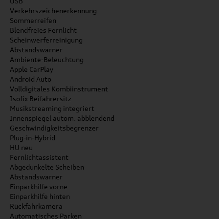
USB
Verkehrszeichenerkennung
Sommerreifen
Blendfreies Fernlicht
Scheinwerferreinigung
Abstandswarner
Ambiente-Beleuchtung
Apple CarPlay
Android Auto
Volldigitales Kombiinstrument
Isofix Beifahrersitz
Musikstreaming integriert
Innenspiegel autom. abblendend
Geschwindigkeitsbegrenzer
Plug-in-Hybrid
HU neu
Fernlichtassistent
Abgedunkelte Scheiben
Abstandswarner
Einparkhilfe vorne
Einparkhilfe hinten
Rückfahrkamera
Automatisches Parken