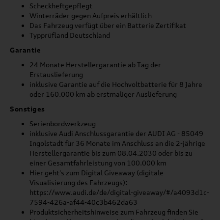
Scheckheftgepflegt
Winterräder gegen Aufpreis erhältlich
Das Fahrzeug verfügt über ein Batterie Zertifikat
Typprüfland Deutschland
Garantie
24 Monate Herstellergarantie ab Tag der
Erstauslieferung
inklusive Garantie auf die Hochvoltbatterie für 8 Jahre
oder 160.000 km ab erstmaliger Auslieferung
Sonstiges
Serienbordwerkzeug
inklusive Audi Anschlussgarantie der AUDI AG - 85049
Ingolstadt für 36 Monate im Anschluss an die 2-jährige
Herstellergarantie bis zum 08.04.2030 oder bis zu
einer Gesamtfahrleistung von 100.000 km
Hier geht's zum Digital Giveaway (digitale
Visualisierung des Fahrzeugs):
https://www.audi.de/de/digital-giveaway/#/a4093d1c-
7594-426a-af44-40c3b462da63
Produktsicherheitshinweise zum Fahrzeug finden Sie