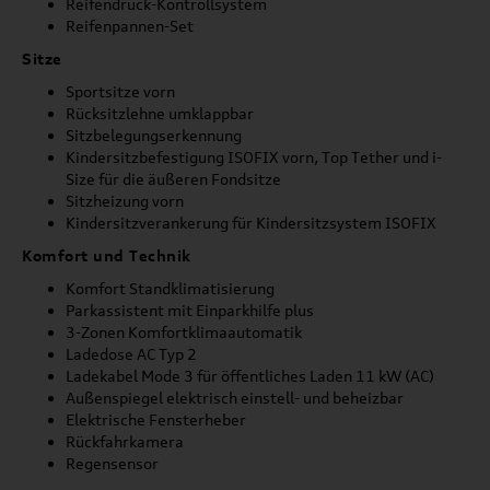
Reifendruck-Kontrollsystem
Reifenpannen-Set
Sitze
Sportsitze vorn
Rücksitzlehne umklappbar
Sitzbelegungserkennung
Kindersitzbefestigung ISOFIX vorn, Top Tether und i-
Size für die äußeren Fondsitze
Sitzheizung vorn
Kindersitzverankerung für Kindersitzsystem ISOFIX
Komfort und Technik
Komfort Standklimatisierung
Parkassistent mit Einparkhilfe plus
3-Zonen Komfortklimaautomatik
Ladedose AC Typ 2
Ladekabel Mode 3 für öffentliches Laden 11 kW (AC)
Außenspiegel elektrisch einstell- und beheizbar
Elektrische Fensterheber
Rückfahrkamera
Regensensor