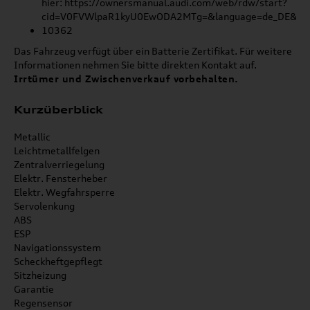
hier: https://ownersmanual.audi.com/web/rdw/start?
cid=V0FVWlpaR1kyU0EwODA2MTg=&language=de_DE&ori
10362
Das Fahrzeug verfügt über ein Batterie Zertifikat. Für weitere
Informationen nehmen Sie bitte direkten Kontakt auf.
Irrtümer und Zwischenverkauf vorbehalten.
Kurzüberblick
Metallic
Leichtmetallfelgen
Zentralverriegelung
Elektr. Fensterheber
Elektr. Wegfahrsperre
Servolenkung
ABS
ESP
Navigationssystem
Scheckheftgepflegt
Sitzheizung
Garantie
Regensensor