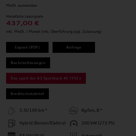
MwSt. ausweisbar
Monatliche Leasingrate
437,00 €
inkl. MwSt. / Monat (inkl. Überführung zzgl. Zulassung)
Exposé (PDF)
Anfrage
Nachrüstlösungen
Das spart der A3 Sportback 45 TFSI e
Kreditschutzbrief
5.3l/100 km *
8g/km, B *
Hybrid (Benzin/Elektro)
200 kW (272 PS)
EZ: 04/2025
Automatik