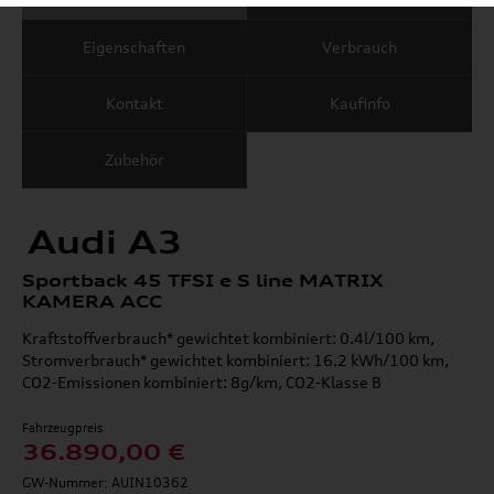
Eigenschaften
Verbrauch
Kontakt
Kaufinfo
Zubehör
Audi A3
Sportback 45 TFSI e S line MATRIX
KAMERA ACC
Kraftstoffverbrauch* gewichtet kombiniert: 0.4l/100 km,
Stromverbrauch* gewichtet kombiniert: 16.2 kWh/100 km,
CO2-Emissionen kombiniert: 8g/km, CO2-Klasse B
Fahrzeugpreis
36.890,00 €
GW-Nummer: AUIN10362