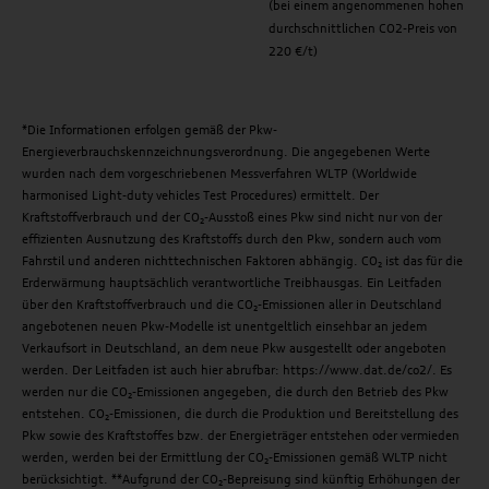
(bei einem angenommenen hohen
durchschnittlichen CO2-Preis von
220 €/t)
*Die Informationen erfolgen gemäß der Pkw-
Energieverbrauchskennzeichnungsverordnung. Die angegebenen Werte
wurden nach dem vorgeschriebenen Messverfahren WLTP (Worldwide
harmonised Light-duty vehicles Test Procedures) ermittelt. Der
Kraftstoffverbrauch und der CO₂-Ausstoß eines Pkw sind nicht nur von der
effizienten Ausnutzung des Kraftstoffs durch den Pkw, sondern auch vom
Fahrstil und anderen nichttechnischen Faktoren abhängig. CO₂ ist das für die
Erderwärmung hauptsächlich verantwortliche Treibhausgas. Ein Leitfaden
über den Kraftstoffverbrauch und die CO₂-Emissionen aller in Deutschland
angebotenen neuen Pkw-Modelle ist unentgeltlich einsehbar an jedem
Verkaufsort in Deutschland, an dem neue Pkw ausgestellt oder angeboten
werden. Der Leitfaden ist auch hier abrufbar: https://www.dat.de/co2/. Es
werden nur die CO₂-Emissionen angegeben, die durch den Betrieb des Pkw
entstehen. CO₂-Emissionen, die durch die Produktion und Bereitstellung des
Pkw sowie des Kraftstoffes bzw. der Energieträger entstehen oder vermieden
werden, werden bei der Ermittlung der CO₂-Emissionen gemäß WLTP nicht
berücksichtigt. **Aufgrund der CO₂-Bepreisung sind künftig Erhöhungen der