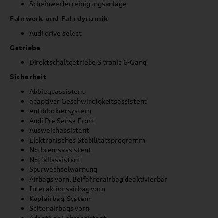
Scheinwerferreinigungsanlage
Fahrwerk und Fahrdynamik
Audi drive select
Getriebe
Direktschaltgetriebe S tronic 6-Gang
Sicherheit
Abbiegeassistent
adaptiver Geschwindigkeitsassistent
Antiblockiersystem
Audi Pre Sense Front
Ausweichassistent
Elektronisches Stabilitätsprogramm
Notbremsassistent
Notfallassistent
Spurwechselwarnung
Airbags vorn, Beifahrerairbag deaktivierbar
Interaktionsairbag vorn
Kopfairbag-System
Seitenairbags vorn
Adaptiver Fahrassistent