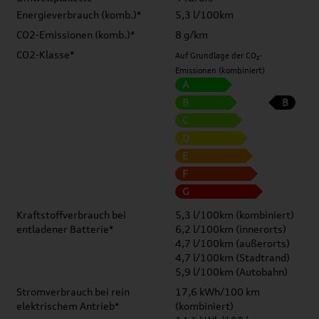
Energieverbrauch (komb.)*
5,3 l/100km
CO2-Emissionen (komb.)*
8 g/km
CO2-Klasse*
Auf Grundlage der CO₂-
Emissionen (kombiniert)
A
B
B
C
D
E
F
G
Kraftstoffverbrauch bei
5,3 l/100km (kombiniert)
entladener Batterie*
6,2 l/100km (innerorts)
4,7 l/100km (außerorts)
4,7 l/100km (Stadtrand)
5,9 l/100km (Autobahn)
Stromverbrauch bei rein
17,6 kWh/100 km
elektrischem Antrieb*
(kombiniert)