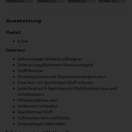
Ausstattung
Modell
S line
Interieur
Dekoreinlage Feinlack vulkangrau
Interieurapplikationen Aluminiumoptik
Stoff Routine
Einstiegsleisten mit Aluminiumeinlegern vorn
Interieur mit Sportsitzen Stoff schwarz
Lederlenkrad 3-Speichen mit Multifunktion plus und
Schaltwippen
Mittelarmlehne vorn
Ambiente Lichtpaket
Dachhimmel Stoff
Fußmatten vorn und hinten
Innenspiegel abblendbar