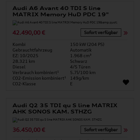
Audi A6 Avant 40 TDI S line
MATRIX Memory HuD PDC 19"
42.490,00 €
Sofort verfügbar
Kombi
150 kW (204 PS)
Gebrauchtfahrzeug
Automatik
EZ: 10/2025
1.968 cm³
28.321 km
Schwarz
Diesel
4/5 Türen
Verbrauch kombiniert¹
5.7l/100 km
CO2-Emission kombiniert¹
149g/km
CO2-Klasse
E
Audi Q2 35 TDI qu S line MATRIX
AHK SONOS KAM. STHZG
36.450,00 €
Sofort verfügbar