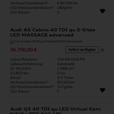
Verbrauch kombiniert¹
6.8l/100 km
CO2-Emission kombiniert¹
180g/km
CO2-Klasse
G
Audi A5 Cabrio 40 TDI qu S-Sitze
LED MASSAGE advanced
36.790,00 €
Sofort verfügbar
Cabrio/Roadster
150 kW (204 PS)
Gebrauchtfahrzeug
Automatik
EZ: 06/2023
1.968 cm³
53.859 km
Grün
Diesel
2/3 Türen
Verbrauch kombiniert¹
6l/100 km
CO2-Emission kombiniert¹
157g/km
CO2-Klasse
F
Audi Q3 40 TDI qu LED Virtual Kam