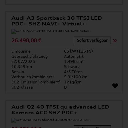
Audi A3 Sportback 30 TFSI LED
PDC+ SHZ NAVI+ Virtual+
26.490,00 €
Sofort verfügbar
Limousine
85 kW (116 PS)
Gebrauchtfahrzeug
Automatik
EZ: 07/2025
1.498 cm³
10.329 km
Schwarz
Benzin
4/5 Türen
Verbrauch kombiniert¹
5.3l/100 km
CO2-Emission kombiniert¹
121g/km
CO2-Klasse
D
Audi Q2 40 TFSI qu advanced LED
Kamera ACC SHZ PDC+