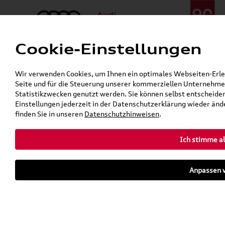
Cookie-Einstellungen
Menü
Telefon:
+49 (0)841 / 49 140
Wir verwenden Cookies, um Ihnen ein optimales Webseiten-Erlebn
24h-Pannenhilfe:
+49 (0)171 / 870 72 87
Seite und für die Steuerung unserer kommerziellen Unternehmen
Gerade geöffnet
Statistikzwecken genutzt werden. Sie können selbst entscheiden
Verkauf:
Mo. - Fr. 08:00 - 19:00 Uhr Sa. 09:00 - 13:00 Uhr
Einstellungen jederzeit in der Datenschutzerklärung wieder ände
Service:
Mo. - Fr. 06:00 - 20:00 Uhr Sa. 08:00 - 13:00 Uhr
finden Sie in unseren
Datenschutzhinweisen
.
Ich stimme al
Zurück zur Startseite
Parkhaus
Anpassen v
Sofort verfügbare