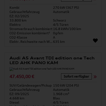
Kombi
270 kW (367 PS)
Gebrauchtfahrzeug
Automatik
EZ: 02/2025
33.800 km
Schwarz
Elektro
4/5 Türen
Stromverbrauch kombiniert
16.8 kWh/100 km
CO2-Emission kombiniert¹
0g/km
CO2-Klasse
A
Elektr. Reichweite nach WLTP*
635 km
Audi A5 Avant TDI edition one Tech
LED AHK PANO KAM
47.450,00 €
Sofort verfügbar
SUV/Geländewagen/Pickup
150 kW (204 PS)
Gebrauchtfahrzeug
Automatik
EZ: 09/2025
1.968 cm³
4.668 km
Blau
Diesel
4/5 Türen