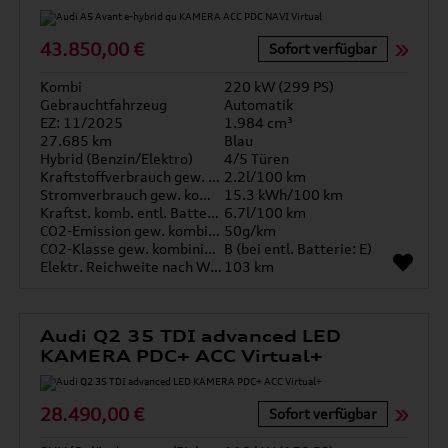
43.850,00 €
Sofort verfügbar
Kombi
220 kW (299 PS)
Gebrauchtfahrzeug
Automatik
EZ: 11/2025
1.984 cm³
27.685 km
Blau
Hybrid (Benzin/Elektro)
4/5 Türen
Kraftstoffverbrauch gew. kombiniert
2.2l/100 km
Stromverbrauch gew. kombiniert
15.3 kWh/100 km
Kraftst. komb. entl. Batterie
6.7l/100 km
CO2-Emission gew. kombiniert
50g/km
CO2-Klasse gew. kombiniert
B (bei entl. Batterie: E)
Elektr. Reichweite nach WLTP*
103 km
Audi Q2 35 TDI advanced LED
KAMERA PDC+ ACC Virtual+
28.490,00 €
Sofort verfügbar