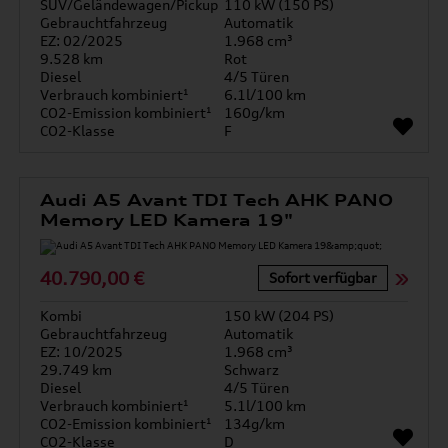
SUV/Geländewagen/Pickup
110 kW (150 PS)
Gebrauchtfahrzeug
Automatik
EZ: 02/2025
1.968 cm³
9.528 km
Rot
Diesel
4/5 Türen
Verbrauch kombiniert¹
6.1l/100 km
CO2-Emission kombiniert¹
160g/km
CO2-Klasse
F
Audi A5 Avant TDI Tech AHK PANO
Memory LED Kamera 19"
40.790,00 €
Sofort verfügbar
Kombi
150 kW (204 PS)
Gebrauchtfahrzeug
Automatik
EZ: 10/2025
1.968 cm³
29.749 km
Schwarz
Diesel
4/5 Türen
Verbrauch kombiniert¹
5.1l/100 km
CO2-Emission kombiniert¹
134g/km
CO2-Klasse
D