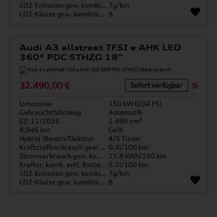
CO2-Emission gew. kombiniert
7g/km
CO2-Klasse gew. kombiniert
B
Audi A3 allstreet TFSI e AHK LED
360° PDC STHZG 18"
32.490,00 €
Sofort verfügbar
Limousine
150 kW (204 PS)
Gebrauchtfahrzeug
Automatik
EZ: 11/2025
1.498 cm³
8.046 km
Gelb
Hybrid (Benzin/Elektro)
4/5 Türen
Kraftstoffverbrauch gew. kombiniert
0.3l/100 km
Stromverbrauch gew. kombiniert
15.8 kWh/100 km
Kraftst. komb. entl. Batterie
5.2l/100 km
CO2-Emission gew. kombiniert
7g/km
CO2-Klasse gew. kombiniert
B