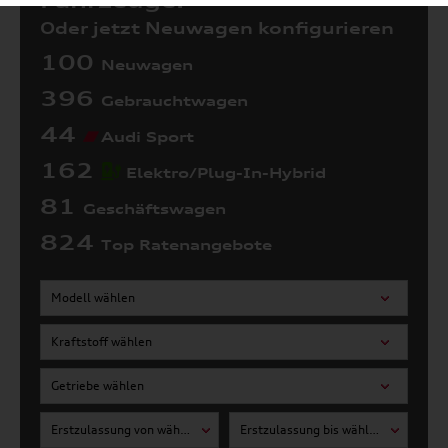
Fahrzeuge:
Oder jetzt Neuwagen konfigurieren
100
Neuwagen
396
Gebrauchtwagen
44
Audi Sport
162
Elektro/Plug-In-Hybrid
81
Geschäftswagen
824
Top Ratenangebote
Modell wählen
Kraftstoff wählen
Getriebe wählen
Erstzulassung von wählen
Erstzulassung bis wählen