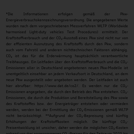
*Die Informationen erfolgen gemäß der Pkw-
Energieverbrauchskennzeichnungsverordnung. Die angegebenen Werte
wurden nach dem vorgeschriebenen Messverfahren WLTP (Worldwide
harmonised Light-duty vehicles Test Procedures) ermittelt. Der
Kraftstoffverbrauch und der CO₂-Ausstoß eines Pkw sind nicht nur von
der effizienten Ausnutzung des Kraftstoffs durch den Pkw, sondern
auch vom Fahrstil und anderen nichttechnischen Faktoren abhängig.
CO₂ ist das für die Erderwärmung hauptsächlich verantwortliche
Treibhausgas. Ein Leitfaden über den Kraftstoffverbrauch und die CO₂-
Emissionen aller in Deutschland angebotenen neuen Pkw-Modelle ist
unentgeltlich einsehbar an jedem Verkaufsort in Deutschland, an dem
neue Pkw ausgestellt oder angeboten werden. Der Leitfaden ist auch
hier abrufbar: https://www.dat.de/co2/. Es werden nur die CO₂-
Emissionen angegeben, die durch den Betrieb des Pkw entstehen. CO₂-
Emissionen, die durch die Produktion und Bereitstellung des Pkw sowie
des Kraftstoffes bzw. der Energieträger entstehen oder vermieden
werden, werden bei der Ermittlung der CO₂-Emissionen gemäß WLTP
nicht berücksichtigt. **Aufgrund der CO₂-Bepreisung sind künftig
Erhöhungen der Kraftstoffkosten möglich. Die künftige CO₂-
Preisentwicklung ist unsicher, daher werden die möglichen CO₂-Kosten
anhand von drei angenommenen CO₂-Preisen für den Zeitraum 2025 bis