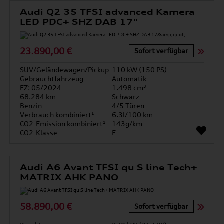
Audi Q2 35 TFSI advanced Kamera
LED PDC+ SHZ DAB 17"
23.890,00 €
Sofort verfügbar
SUV/Geländewagen/Pickup
110 kW (150 PS)
Gebrauchtfahrzeug
Automatik
EZ: 05/2024
1.498 cm³
68.284 km
Schwarz
Benzin
4/5 Türen
Verbrauch kombiniert¹
6.3l/100 km
CO2-Emission kombiniert¹
143g/km
CO2-Klasse
E
Audi A6 Avant TFSI qu S line Tech+
MATRIX AHK PANO
58.890,00 €
Sofort verfügbar