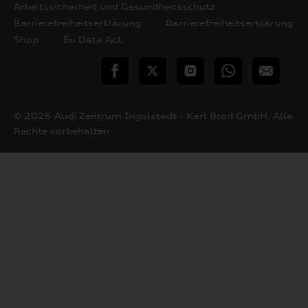
Arbeitssicherheit und Gesundheitsschutz
Barrierefreiheitserklärung
Barrierefreiheitserklärung
Shop
Eu Data Act
teilen
Twitter
Instagram
WhatsApp
E-
Mail
© 2026 Audi Zentrum Ingolstadt - Karl Brod GmbH. Alle
Rechte vorbehalten