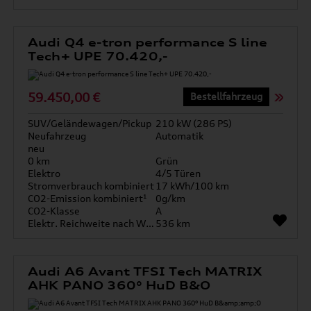
Audi Q4 e-tron performance S line
Tech+ UPE 70.420,-
59.450,00 €
Bestellfahrzeug
SUV/Geländewagen/Pickup
210 kW (286 PS)
Neufahrzeug
Automatik
neu
0 km
Grün
Elektro
4/5 Türen
Stromverbrauch kombiniert
17 kWh/100 km
CO2-Emission kombiniert¹
0g/km
CO2-Klasse
A
Elektr. Reichweite nach WLTP*
536 km
Audi A6 Avant TFSI Tech MATRIX
AHK PANO 360° HuD B&O