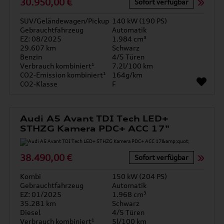
30.950,00 €
Sofort verfügbar
SUV/Geländewagen/Pickup
140 kW (190 PS)
Gebrauchtfahrzeug
Automatik
EZ: 08/2025
1.984 cm³
29.607 km
Schwarz
Benzin
4/5 Türen
Verbrauch kombiniert¹
7.2l/100 km
CO2-Emission kombiniert¹
164g/km
CO2-Klasse
F
Audi A5 Avant TDI Tech LED+
STHZG Kamera PDC+ ACC 17"
38.490,00 €
Sofort verfügbar
Kombi
150 kW (204 PS)
Gebrauchtfahrzeug
Automatik
EZ: 01/2025
1.968 cm³
35.281 km
Schwarz
Diesel
4/5 Türen
Verbrauch kombiniert¹
5l/100 km