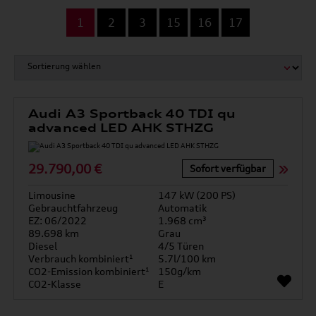
...
1
2
3
15
16
17
Audi A3 Sportback 40 TDI qu
advanced LED AHK STHZG
29.790,00 €
Sofort verfügbar
Limousine
147 kW (200 PS)
Gebrauchtfahrzeug
Automatik
EZ: 06/2022
1.968 cm³
89.698 km
Grau
Diesel
4/5 Türen
Verbrauch kombiniert¹
5.7l/100 km
CO2-Emission kombiniert¹
150g/km
CO2-Klasse
E