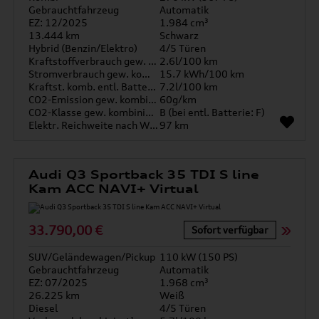
Gebrauchtfahrzeug
Automatik
EZ: 12/2025
1.984 cm³
13.444 km
Schwarz
Hybrid (Benzin/Elektro)
4/5 Türen
Kraftstoffverbrauch gew. kombiniert
2.6l/100 km
Stromverbrauch gew. kombiniert
15.7 kWh/100 km
Kraftst. komb. entl. Batterie
7.2l/100 km
CO2-Emission gew. kombiniert
60g/km
CO2-Klasse gew. kombiniert
B (bei entl. Batterie: F)
Elektr. Reichweite nach WLTP*
97 km
Audi Q3 Sportback 35 TDI S line
Kam ACC NAVI+ Virtual
33.790,00 €
Sofort verfügbar
SUV/Geländewagen/Pickup
110 kW (150 PS)
Gebrauchtfahrzeug
Automatik
EZ: 07/2025
1.968 cm³
26.225 km
Weiß
Diesel
4/5 Türen