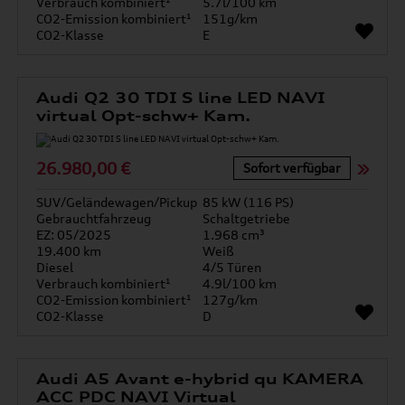
Verbrauch kombiniert¹
5.7l/100 km
CO2-Emission kombiniert¹
151g/km
CO2-Klasse
E
Audi Q2 30 TDI S line LED NAVI
virtual Opt-schw+ Kam.
26.980,00 €
Sofort verfügbar
SUV/Geländewagen/Pickup
85 kW (116 PS)
Gebrauchtfahrzeug
Schaltgetriebe
EZ: 05/2025
1.968 cm³
19.400 km
Weiß
Diesel
4/5 Türen
Verbrauch kombiniert¹
4.9l/100 km
CO2-Emission kombiniert¹
127g/km
CO2-Klasse
D
Audi A5 Avant e-hybrid qu KAMERA
ACC PDC NAVI Virtual