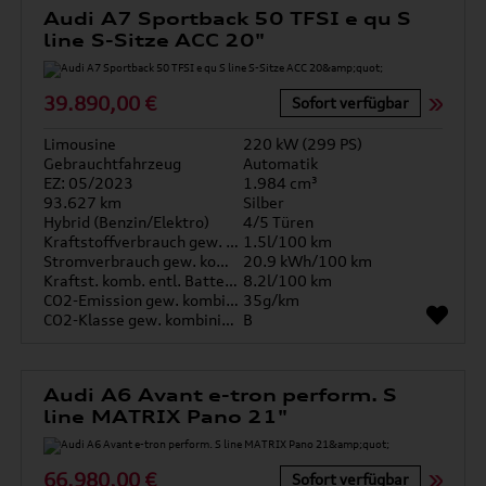
Audi A7 Sportback 50 TFSI e qu S
line S-Sitze ACC 20"
39.890,00 €
Sofort verfügbar
Limousine
220 kW (299 PS)
Gebrauchtfahrzeug
Automatik
EZ: 05/2023
1.984 cm³
93.627 km
Silber
Hybrid (Benzin/Elektro)
4/5 Türen
Kraftstoffverbrauch gew. kombiniert
1.5l/100 km
Stromverbrauch gew. kombiniert
20.9 kWh/100 km
Kraftst. komb. entl. Batterie
8.2l/100 km
CO2-Emission gew. kombiniert
35g/km
CO2-Klasse gew. kombiniert
B
Audi A6 Avant e-tron perform. S
line MATRIX Pano 21"
66.980,00 €
Sofort verfügbar