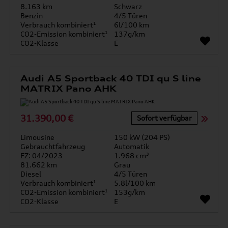
8.163 km
Schwarz
Benzin
4/5 Türen
Verbrauch kombiniert¹
6l/100 km
CO2-Emission kombiniert¹
137g/km
CO2-Klasse
E
Audi A5 Sportback 40 TDI qu S line
MATRIX Pano AHK
31.390,00 €
Sofort verfügbar
Limousine
150 kW (204 PS)
Gebrauchtfahrzeug
Automatik
EZ: 04/2023
1.968 cm³
81.662 km
Grau
Diesel
4/5 Türen
Verbrauch kombiniert¹
5.8l/100 km
CO2-Emission kombiniert¹
153g/km
CO2-Klasse
E