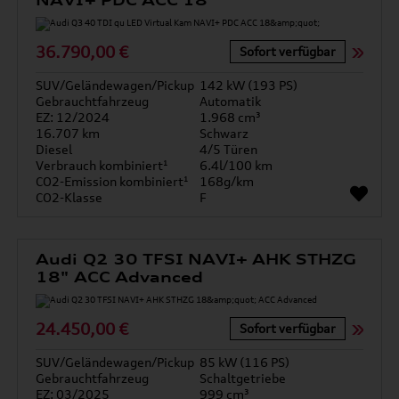
NAVI+ PDC ACC 18"
36.790,00 €
Sofort verfügbar
SUV/Geländewagen/Pickup
142 kW (193 PS)
Gebrauchtfahrzeug
Automatik
EZ: 12/2024
1.968 cm³
16.707 km
Schwarz
Diesel
4/5 Türen
Verbrauch kombiniert¹
6.4l/100 km
CO2-Emission kombiniert¹
168g/km
CO2-Klasse
F
Audi Q2 30 TFSI NAVI+ AHK STHZG
18" ACC Advanced
24.450,00 €
Sofort verfügbar
SUV/Geländewagen/Pickup
85 kW (116 PS)
Gebrauchtfahrzeug
Schaltgetriebe
EZ: 03/2025
999 cm³