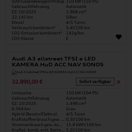
SUV/Geländewagen/Pickup
110 kW (150 PS)
Gebrauchtfahrzeug
Automatik
EZ: 10/2025
1.968 cm³
22.145 km
Silber
Diesel
4/5 Türen
Verbrauch kombiniert¹
5.4l/100 km
CO2-Emission kombiniert¹
142g/km
CO2-Klasse
E
Audi A3 allstreet TFSI e LED
KAMERA HuD ACC NAV SONOS
32.890,00 €
Sofort verfügbar
Limousine
150 kW (204 PS)
Gebrauchtfahrzeug
Automatik
EZ: 10/2025
1.498 cm³
6.564 km
Grau
Hybrid (Benzin/Elektro)
4/5 Türen
Kraftstoffverbrauch gew. kombiniert
0.3l/100 km
Stromverbrauch gew. kombiniert
15.8 kWh/100 km
Kraftst. komb. entl. Batterie
5.2l/100 km