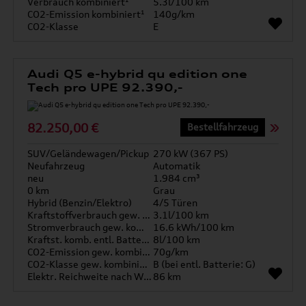
Verbrauch kombiniert¹
5.3l/100 km
CO2-Emission kombiniert¹
140g/km
CO2-Klasse
E
Audi Q5 e-hybrid qu edition one
Tech pro UPE 92.390,-
82.250,00 €
Bestellfahrzeug
SUV/Geländewagen/Pickup
270 kW (367 PS)
Neufahrzeug
Automatik
neu
1.984 cm³
0 km
Grau
Hybrid (Benzin/Elektro)
4/5 Türen
Kraftstoffverbrauch gew. kombiniert
3.1l/100 km
Stromverbrauch gew. kombiniert
16.6 kWh/100 km
Kraftst. komb. entl. Batterie
8l/100 km
CO2-Emission gew. kombiniert
70g/km
CO2-Klasse gew. kombiniert
B (bei entl. Batterie: G)
Elektr. Reichweite nach WLTP*
86 km