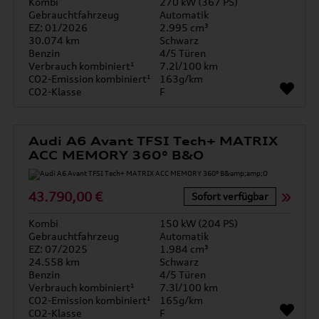
Kombi
270 kW (367 PS)
Gebrauchtfahrzeug
Automatik
EZ: 01/2026
2.995 cm³
30.074 km
Schwarz
Benzin
4/5 Türen
Verbrauch kombiniert¹
7.2l/100 km
CO2-Emission kombiniert¹
163g/km
CO2-Klasse
F
Audi A6 Avant TFSI Tech+ MATRIX
ACC MEMORY 360° B&O
43.790,00 €
Sofort verfügbar
Kombi
150 kW (204 PS)
Gebrauchtfahrzeug
Automatik
EZ: 07/2025
1.984 cm³
24.558 km
Schwarz
Benzin
4/5 Türen
Verbrauch kombiniert¹
7.3l/100 km
CO2-Emission kombiniert¹
165g/km
CO2-Klasse
F