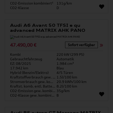
CO2-Emission kombiniert¹
131g/km
CO2-Klasse
D
Audi A6 Avant 50 TFSI e qu
advanced MATRIX AHK PANO
47.490,00 €
Sofort verfügbar
Kombi
220 kW (299 PS)
Gebrauchtfahrzeug
Automatik
EZ: 08/2025
1.984 cm³
17.942 km
Blau
Hybrid (Benzin/Elektro)
4/5 Türen
Kraftstoffverbrauch gew. kombiniert
1.5l/100 km
Stromverbrauch gew. kombiniert
20.9 kWh/100 km
Kraftst. komb. entl. Batterie
8.2l/100 km
CO2-Emission gew. kombiniert
35g/km
CO2-Klasse gew. kombiniert
B
Audi RS e-tron GT Massage MATRIX