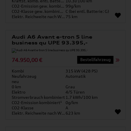
Kraftst. komb. entl. Batterie
10.3l/100 km
CO2-Emission gew. kombiniert
99g/km
CO2-Klasse gew. kombiniert
C (bei entl. Batterie: G)
Elektr. Reichweite nach WLTP*
75 km
Audi A6 Avant e-tron S line
business qu UPE 93.395,-
74.950,00 €
Bestellfahrzeug
Kombi
315 kW (428 PS)
Neufahrzeug
Automatik
neu
0 km
Grau
Elektro
4/5 Türen
Stromverbrauch kombiniert
1.7 kWh/100 km
CO2-Emission kombiniert¹
0g/km
CO2-Klasse
A
Elektr. Reichweite nach WLTP*
623 km