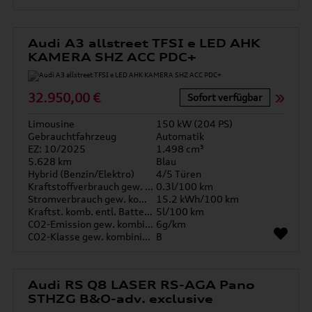
Audi A3 allstreet TFSI e LED AHK
KAMERA SHZ ACC PDC+
32.950,00 €
Sofort verfügbar
Limousine
150 kW (204 PS)
Gebrauchtfahrzeug
Automatik
EZ: 10/2025
1.498 cm³
5.628 km
Blau
Hybrid (Benzin/Elektro)
4/5 Türen
Kraftstoffverbrauch gew. kombiniert
0.3l/100 km
Stromverbrauch gew. kombiniert
15.2 kWh/100 km
Kraftst. komb. entl. Batterie
5l/100 km
CO2-Emission gew. kombiniert
6g/km
CO2-Klasse gew. kombiniert
B
Audi RS Q8 LASER RS-AGA Pano
STHZG B&O-adv. exclusive