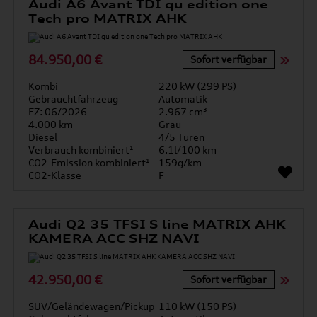
Audi A6 Avant TDI qu edition one
Tech pro MATRIX AHK
84.950,00 €
Sofort verfügbar
Kombi
220 kW (299 PS)
Gebrauchtfahrzeug
Automatik
EZ: 06/2026
2.967 cm³
4.000 km
Grau
Diesel
4/5 Türen
Verbrauch kombiniert¹
6.1l/100 km
CO2-Emission kombiniert¹
159g/km
CO2-Klasse
F
Audi Q2 35 TFSI S line MATRIX AHK
KAMERA ACC SHZ NAVI
42.950,00 €
Sofort verfügbar
SUV/Geländewagen/Pickup
110 kW (150 PS)