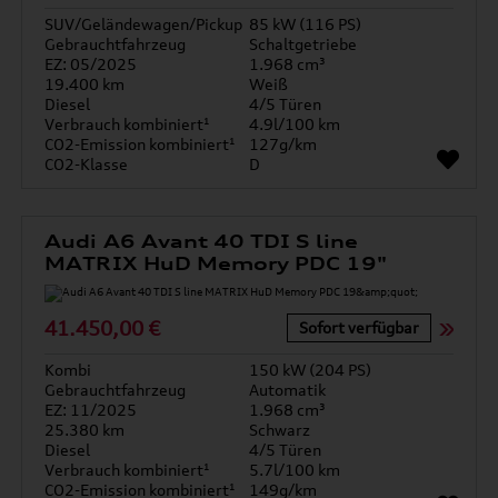
SUV/Geländewagen/Pickup
85 kW (116 PS)
Gebrauchtfahrzeug
Schaltgetriebe
EZ: 05/2025
1.968 cm³
19.400 km
Weiß
Diesel
4/5 Türen
Verbrauch kombiniert¹
4.9l/100 km
CO2-Emission kombiniert¹
127g/km
CO2-Klasse
D
Audi A6 Avant 40 TDI S line
MATRIX HuD Memory PDC 19"
41.450,00 €
Sofort verfügbar
Kombi
150 kW (204 PS)
Gebrauchtfahrzeug
Automatik
EZ: 11/2025
1.968 cm³
25.380 km
Schwarz
Diesel
4/5 Türen
Verbrauch kombiniert¹
5.7l/100 km
CO2-Emission kombiniert¹
149g/km