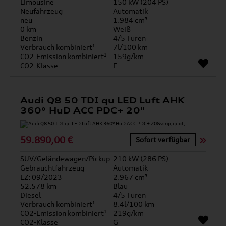
Limousine
150 kW (204 PS)
Neufahrzeug
Automatik
neu
1.984 cm³
0 km
Weiß
Benzin
4/5 Türen
Verbrauch kombiniert¹
7l/100 km
CO2-Emission kombiniert¹
159g/km
CO2-Klasse
F
Audi Q8 50 TDI qu LED Luft AHK
360° HuD ACC PDC+ 20"
59.890,00 €
Sofort verfügbar
SUV/Geländewagen/Pickup
210 kW (286 PS)
Gebrauchtfahrzeug
Automatik
EZ: 09/2023
2.967 cm³
52.578 km
Blau
Diesel
4/5 Türen
Verbrauch kombiniert¹
8.4l/100 km
CO2-Emission kombiniert¹
219g/km
CO2-Klasse
G