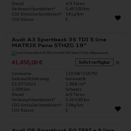
Diesel
4/5 Türen
Verbrauch kombiniert¹
5.4l/100 km
CO2-Emission kombiniert¹
141g/km
CO2-Klasse
E
Audi A3 Sportback 35 TDI S line
MATRIX Pano STHZG 19"
41.450,00 €
Sofort verfügbar
Limousine
110 kW (150 PS)
Gebrauchtfahrzeug
Automatik
EZ: 07/2025
1.968 cm³
2.000 km
Schwarz
Diesel
4/5 Türen
Verbrauch kombiniert¹
5.3l/100 km
CO2-Emission kombiniert¹
138g/km
CO2-Klasse
E
Audi Q5 Sportback 50 TFSI e S line