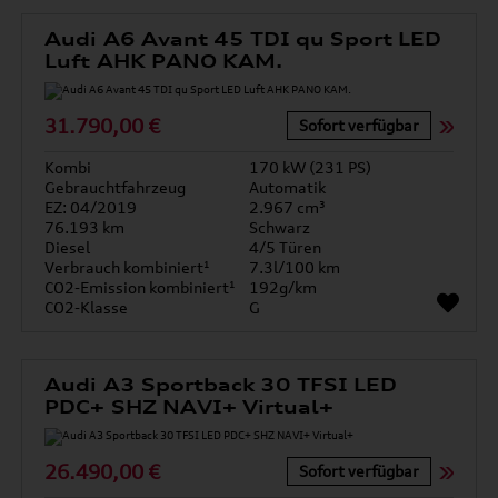
Audi A6 Avant 45 TDI qu Sport LED
Luft AHK PANO KAM.
31.790,00 €
Sofort verfügbar
Kombi
170 kW (231 PS)
Gebrauchtfahrzeug
Automatik
EZ: 04/2019
2.967 cm³
76.193 km
Schwarz
Diesel
4/5 Türen
Verbrauch kombiniert¹
7.3l/100 km
CO2-Emission kombiniert¹
192g/km
CO2-Klasse
G
Audi A3 Sportback 30 TFSI LED
PDC+ SHZ NAVI+ Virtual+
26.490,00 €
Sofort verfügbar