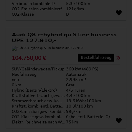
Verbrauch kombiniert¹
5.3l/100 km
CO2-Emission kombiniert¹
121g/km
CO2-Klasse
D
Audi Q8 e-hybrid qu S line business
UPE 127.910,-
104.750,00 €
Bestellfahrzeug
SUV/Geländewagen/Pickup
360 kW (489 PS)
Neufahrzeug
Automatik
neu
2.995 cm³
0 km
Grau
Hybrid (Benzin/Elektro)
4/5 Türen
Kraftstoffverbrauch gew. kombiniert
4.4l/100 km
Stromverbrauch gew. kombiniert
19.6 kWh/100 km
Kraftst. komb. entl. Batterie
10.3l/100 km
CO2-Emission gew. kombiniert
99g/km
CO2-Klasse gew. kombiniert
C (bei entl. Batterie: G)
Elektr. Reichweite nach WLTP*
75 km