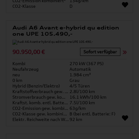
CO2-Emission kombiniert¹
134g/km
CO2-Klasse
D
Audi A6 Avant e-hybrid qu edition
one UPE 105.490,-
90.950,00 €
Sofort verfügbar
Kombi
270 kW (367 PS)
Neufahrzeug
Automatik
neu
1.984 cm³
0 km
Grau
Hybrid (Benzin/Elektro)
4/5 Türen
Kraftstoffverbrauch gew. kombiniert
2.8l/100 km
Stromverbrauch gew. kombiniert
16.1 kWh/100 km
Kraftst. komb. entl. Batterie
7.5l/100 km
CO2-Emission gew. kombiniert
63g/km
CO2-Klasse gew. kombiniert
B (bei entl. Batterie: F)
Elektr. Reichweite nach WLTP*
92 km