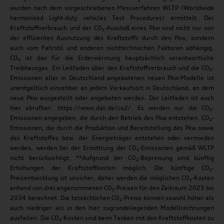
wurden nach dem vorgeschriebenen Messverfahren WLTP (Worldwide
harmonised Light-duty vehicles Test Procedures) ermittelt. Der
Kraftstoffverbrauch und der CO₂-Ausstoß eines Pkw sind nicht nur von
der effizienten Ausnutzung des Kraftstoffs durch den Pkw, sondern
auch vom Fahrstil und anderen nichttechnischen Faktoren abhängig.
CO₂ ist das für die Erderwärmung hauptsächlich verantwortliche
Treibhausgas. Ein Leitfaden über den Kraftstoffverbrauch und die CO₂-
Emissionen aller in Deutschland angebotenen neuen Pkw-Modelle ist
unentgeltlich einsehbar an jedem Verkaufsort in Deutschland, an dem
neue Pkw ausgestellt oder angeboten werden. Der Leitfaden ist auch
hier abrufbar: https://www.dat.de/co2/. Es werden nur die CO₂-
Emissionen angegeben, die durch den Betrieb des Pkw entstehen. CO₂-
Emissionen, die durch die Produktion und Bereitstellung des Pkw sowie
des Kraftstoffes bzw. der Energieträger entstehen oder vermieden
werden, werden bei der Ermittlung der CO₂-Emissionen gemäß WLTP
nicht berücksichtigt. **Aufgrund der CO₂-Bepreisung sind künftig
Erhöhungen der Kraftstoffkosten möglich. Die künftige CO₂-
Preisentwicklung ist unsicher, daher werden die möglichen CO₂-Kosten
anhand von drei angenommenen CO₂-Preisen für den Zeitraum 2025 bis
2034 berechnet. Die tatsächlichen CO₂-Preise können sowohl höher als
auch niedriger als in den hier zugrundeliegenden Modellrechnungen
ausfallen. Die CO₂-Kosten sind beim Tanken mit den Kraftstoffkosten zu