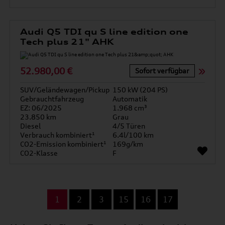
Audi Q5 TDI qu S line edition one
Tech plus 21" AHK
52.980,00 €
Sofort verfügbar
SUV/Geländewagen/Pickup
150 kW (204 PS)
Gebrauchtfahrzeug
Automatik
EZ: 06/2025
1.968 cm³
23.850 km
Grau
Diesel
4/5 Türen
Verbrauch kombiniert¹
6.4l/100 km
CO2-Emission kombiniert¹
169g/km
CO2-Klasse
F
...
1
2
3
15
16
17