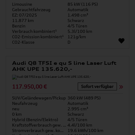
Limousine
85 kW (116 PS)
Gebrauchtfahrzeug
Automatik
EZ: 07/2025
1.498 cm³
11.877 km
Schwarz
Benzin
4/5 Türen
Verbrauch kombiniert¹
5.3l/100 km
CO2-Emission kombiniert¹
121g/km
CO2-Klasse
D
Audi Q8 TFSI e qu S line Laser Luft
AHK UPE 135.620,-
117.950,00 €
Sofort verfügbar
SUV/Geländewagen/Pickup
360 kW (489 PS)
Neufahrzeug
Automatik
neu
2.995 cm³
0 km
Schwarz
Hybrid (Benzin/Elektro)
4/5 Türen
Kraftstoffverbrauch gew. kombiniert
4.4l/100 km
Stromverbrauch gew. kombiniert
19.6 kWh/100 km