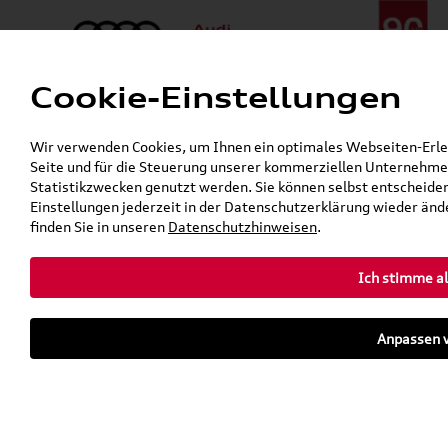
Cookie-Einstellungen
Menü
Telefon:
+49 (0)841 / 49 140
Wir verwenden Cookies, um Ihnen ein optimales Webseiten-Erlebn
24h-Pannenhilfe:
+49 (0)171 / 870 72 87
Seite und für die Steuerung unserer kommerziellen Unternehmen
Öffnet in 7 Stunden, 12 Minuten
Statistikzwecken genutzt werden. Sie können selbst entscheiden
Verkauf:
Mo. - Fr. 08:00 - 19:00 Uhr Sa. 09:00 - 13:00 Uhr
Einstellungen jederzeit in der Datenschutzerklärung wieder ände
Service:
Mo. - Fr. 06:00 - 20:00 Uhr Sa. 08:00 - 13:00 Uhr
finden Sie in unseren
Datenschutzhinweisen
.
Ich stimme al
Zurück zur Startseite
Parkhaus
Anpassen v
Sofort verfügbare