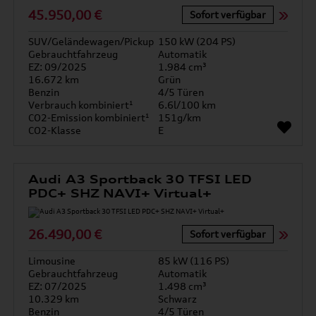
45.950,00 €
Sofort verfügbar
SUV/Geländewagen/Pickup
150 kW (204 PS)
Gebrauchtfahrzeug
Automatik
EZ: 09/2025
1.984 cm³
16.672 km
Grün
Benzin
4/5 Türen
Verbrauch kombiniert¹
6.6l/100 km
CO2-Emission kombiniert¹
151g/km
CO2-Klasse
E
Audi A3 Sportback 30 TFSI LED
PDC+ SHZ NAVI+ Virtual+
26.490,00 €
Sofort verfügbar
Limousine
85 kW (116 PS)
Gebrauchtfahrzeug
Automatik
EZ: 07/2025
1.498 cm³
10.329 km
Schwarz
Benzin
4/5 Türen