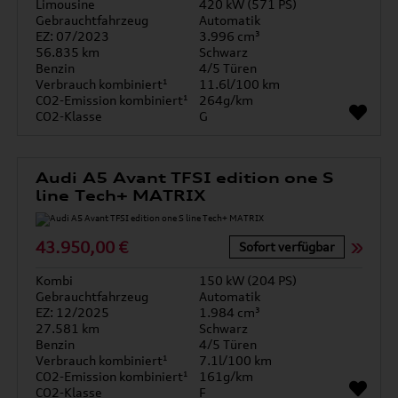
Limousine
420 kW (571 PS)
Gebrauchtfahrzeug
Automatik
EZ: 07/2023
3.996 cm³
56.835 km
Schwarz
Benzin
4/5 Türen
Verbrauch kombiniert¹
11.6l/100 km
CO2-Emission kombiniert¹
264g/km
CO2-Klasse
G
Audi A5 Avant TFSI edition one S
line Tech+ MATRIX
43.950,00 €
Sofort verfügbar
Kombi
150 kW (204 PS)
Gebrauchtfahrzeug
Automatik
EZ: 12/2025
1.984 cm³
27.581 km
Schwarz
Benzin
4/5 Türen
Verbrauch kombiniert¹
7.1l/100 km
CO2-Emission kombiniert¹
161g/km
CO2-Klasse
F