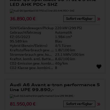
LED AHK PDC+ SHZ
36.890,00 €
Sofort verfügbar
SUV/Geländewagen/Pickup
220 kW (299 PS)
Gebrauchtfahrzeug
Automatik
EZ: 05/2023
1.984 cm³
95.589 km
Blau
Hybrid (Benzin/Elektro)
4/5 Türen
Kraftstoffverbrauch gew. kombiniert
1.8l/100 km
Stromverbrauch gew. kombiniert
23.1 kWh/100 km
Kraftst. komb. entl. Batterie
8.6l/100 km
CO2-Emission gew. kombiniert
40g/km
CO2-Klasse gew. kombiniert
B
Audi A6 Avant e-tron performance S
line UPE 99.890,-
81.950,00 €
Sofort verfügbar