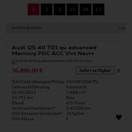
...
1
2
3
15
16
17
Audi Q5 40 TDI qu advanced
Memory PDC ACC Virt Navi+
36.890,00 €
Sofort verfügbar
SUV/Geländewagen/Pickup
150 kW (204 PS)
Gebrauchtfahrzeug
Automatik
EZ: 06/2022
1.968 cm³
53.755 km
Blau
Diesel
4/5 Türen
Verbrauch kombiniert¹
6.4l/100 km
CO2-Emission kombiniert¹
167g/km
CO2-Klasse
F