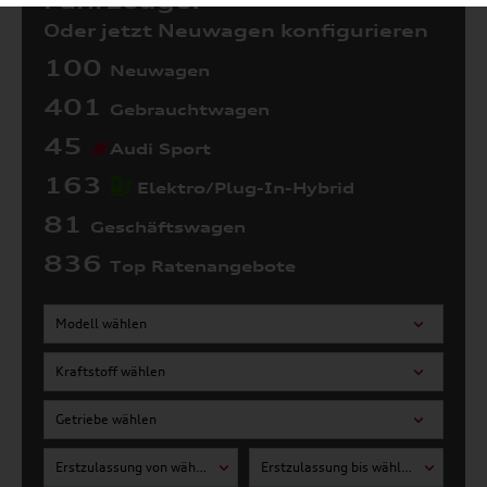
Fahrzeuge:
Oder jetzt Neuwagen konfigurieren
100
Neuwagen
401
Gebrauchtwagen
45
Audi Sport
163
Elektro/Plug-In-Hybrid
81
Geschäftswagen
836
Top Ratenangebote
Modell wählen
Kraftstoff wählen
Getriebe wählen
Erstzulassung von wählen
Erstzulassung bis wählen