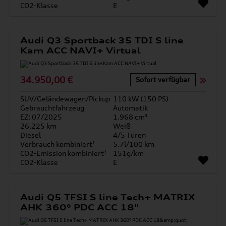
CO2-Klasse
E
Audi Q3 Sportback 35 TDI S line
Kam ACC NAVI+ Virtual
34.950,00 €
Sofort verfügbar
SUV/Geländewagen/Pickup
110 kW (150 PS)
Gebrauchtfahrzeug
Automatik
EZ: 07/2025
1.968 cm³
26.225 km
Weiß
Diesel
4/5 Türen
Verbrauch kombiniert¹
5.7l/100 km
CO2-Emission kombiniert¹
151g/km
CO2-Klasse
E
Audi Q5 TFSI S line Tech+ MATRIX
AHK 360° PDC ACC 18"