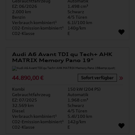
Gebrauchtfahrzeug
Automatik
EZ: 06/2026
1.498 cm³
2.000 km
Schwarz
Benzin
4/5 Türen
Verbrauch kombiniert¹
6.1l/100 km
CO2-Emission kombiniert¹
140g/km
CO2-Klasse
E
Audi A6 Avant TDI qu Tech+ AHK
MATRIX Memory Pano 19"
44.890,00 €
Sofort verfügbar
Kombi
150 kW (204 PS)
Gebrauchtfahrzeug
Automatik
EZ: 07/2025
1.968 cm³
32.569 km
Schwarz
Diesel
4/5 Türen
Verbrauch kombiniert¹
5.4l/100 km
CO2-Emission kombiniert¹
142g/km
CO2-Klasse
E