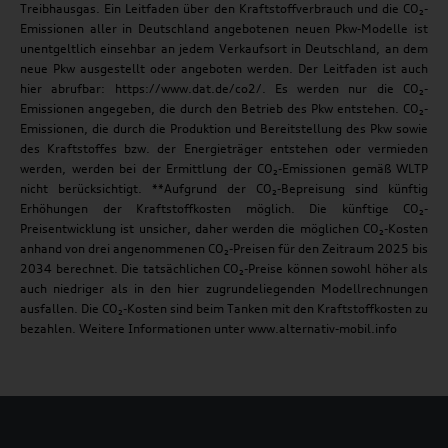
Treibhausgas. Ein Leitfaden über den Kraftstoffverbrauch und die CO₂-
Emissionen aller in Deutschland angebotenen neuen Pkw-Modelle ist
unentgeltlich einsehbar an jedem Verkaufsort in Deutschland, an dem
neue Pkw ausgestellt oder angeboten werden. Der Leitfaden ist auch
hier abrufbar: https://www.dat.de/co2/. Es werden nur die CO₂-
Emissionen angegeben, die durch den Betrieb des Pkw entstehen. CO₂-
Emissionen, die durch die Produktion und Bereitstellung des Pkw sowie
des Kraftstoffes bzw. der Energieträger entstehen oder vermieden
werden, werden bei der Ermittlung der CO₂-Emissionen gemäß WLTP
nicht berücksichtigt. **Aufgrund der CO₂-Bepreisung sind künftig
Erhöhungen der Kraftstoffkosten möglich. Die künftige CO₂-
Preisentwicklung ist unsicher, daher werden die möglichen CO₂-Kosten
anhand von drei angenommenen CO₂-Preisen für den Zeitraum 2025 bis
2034 berechnet. Die tatsächlichen CO₂-Preise können sowohl höher als
auch niedriger als in den hier zugrundeliegenden Modellrechnungen
ausfallen. Die CO₂-Kosten sind beim Tanken mit den Kraftstoffkosten zu
bezahlen. Weitere Informationen unter www.alternativ-mobil.info