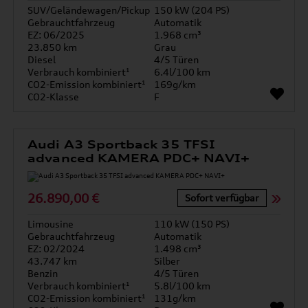
SUV/Geländewagen/Pickup
150 kW (204 PS)
Gebrauchtfahrzeug
Automatik
EZ: 06/2025
1.968 cm³
23.850 km
Grau
Diesel
4/5 Türen
Verbrauch kombiniert¹
6.4l/100 km
CO2-Emission kombiniert¹
169g/km
CO2-Klasse
F
Audi A3 Sportback 35 TFSI
advanced KAMERA PDC+ NAVI+
26.890,00 €
Sofort verfügbar
Limousine
110 kW (150 PS)
Gebrauchtfahrzeug
Automatik
EZ: 02/2024
1.498 cm³
43.747 km
Silber
Benzin
4/5 Türen
Verbrauch kombiniert¹
5.8l/100 km
CO2-Emission kombiniert¹
131g/km