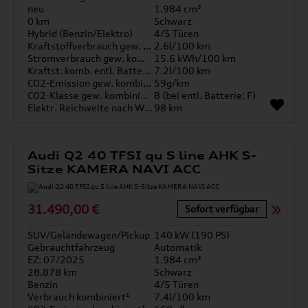
neu
1.984 cm³
0 km
Schwarz
Hybrid (Benzin/Elektro)
4/5 Türen
Kraftstoffverbrauch gew. kombiniert
2.6l/100 km
Stromverbrauch gew. kombiniert
15.6 kWh/100 km
Kraftst. komb. entl. Batterie
7.2l/100 km
CO2-Emission gew. kombiniert
59g/km
CO2-Klasse gew. kombiniert
B (bei entl. Batterie: F)
Elektr. Reichweite nach WLTP*
98 km
Audi Q2 40 TFSI qu S line AHK S-
Sitze KAMERA NAVI ACC
31.490,00 €
Sofort verfügbar
SUV/Geländewagen/Pickup
140 kW (190 PS)
Gebrauchtfahrzeug
Automatik
EZ: 07/2025
1.984 cm³
28.878 km
Schwarz
Benzin
4/5 Türen
Verbrauch kombiniert¹
7.4l/100 km