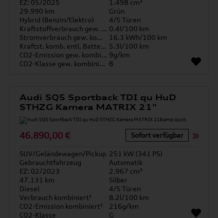
EZ: 05/2025
1.498 cm³
29.990 km
Grün
Hybrid (Benzin/Elektro)
4/5 Türen
Kraftstoffverbrauch gew. kombiniert
0.4l/100 km
Stromverbrauch gew. kombiniert
16.3 kWh/100 km
Kraftst. komb. entl. Batterie
5.3l/100 km
CO2-Emission gew. kombiniert
9g/km
CO2-Klasse gew. kombiniert
B
Audi SQ5 Sportback TDI qu HuD
STHZG Kamera MATRIX 21"
46.890,00 €
Sofort verfügbar
SUV/Geländewagen/Pickup
251 kW (341 PS)
Gebrauchtfahrzeug
Automatik
EZ: 02/2023
2.967 cm³
47.131 km
Silber
Diesel
4/5 Türen
Verbrauch kombiniert¹
8.2l/100 km
CO2-Emission kombiniert¹
216g/km
CO2-Klasse
G