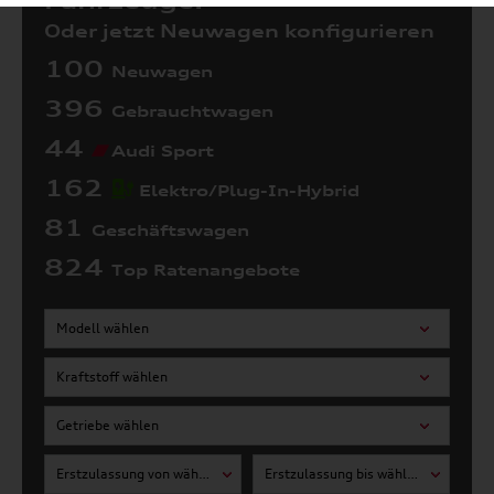
Fahrzeuge:
Oder jetzt Neuwagen konfigurieren
100
Neuwagen
396
Gebrauchtwagen
44
Audi Sport
162
Elektro/Plug-In-Hybrid
81
Geschäftswagen
824
Top Ratenangebote
Modell wählen
Kraftstoff wählen
Getriebe wählen
Erstzulassung von wählen
Erstzulassung bis wählen