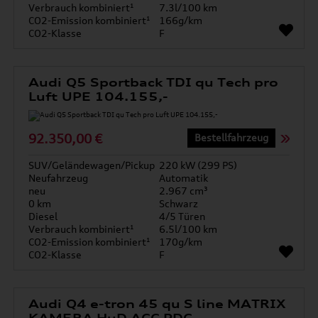
Verbrauch kombiniert¹
7.3l/100 km
CO2-Emission kombiniert¹
166g/km
CO2-Klasse
F
Audi Q5 Sportback TDI qu Tech pro
Luft UPE 104.155,-
92.350,00 €
Bestellfahrzeug
SUV/Geländewagen/Pickup
220 kW (299 PS)
Neufahrzeug
Automatik
neu
2.967 cm³
0 km
Schwarz
Diesel
4/5 Türen
Verbrauch kombiniert¹
6.5l/100 km
CO2-Emission kombiniert¹
170g/km
CO2-Klasse
F
Audi Q4 e-tron 45 qu S line MATRIX