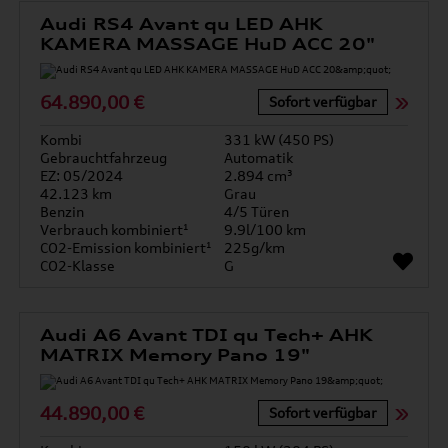
Audi RS4 Avant qu LED AHK
KAMERA MASSAGE HuD ACC 20"
64.890,00 €
Sofort verfügbar
Kombi
331 kW (450 PS)
Gebrauchtfahrzeug
Automatik
EZ: 05/2024
2.894 cm³
42.123 km
Grau
Benzin
4/5 Türen
Verbrauch kombiniert¹
9.9l/100 km
CO2-Emission kombiniert¹
225g/km
CO2-Klasse
G
Audi A6 Avant TDI qu Tech+ AHK
MATRIX Memory Pano 19"
44.890,00 €
Sofort verfügbar