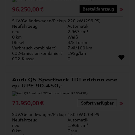
96.250,00 €
Bestellfahrzeug
SUV/Geländewagen/Pickup
220 kW (299 PS)
Neufahrzeug
Automatik
neu
2.967 cm³
0 km
Weiß
Diesel
4/5 Türen
Verbrauch kombiniert¹
7.4l/100 km
CO2-Emission kombiniert¹
195g/km
CO2-Klasse
G
Audi Q5 Sportback TDI edition one
qu UPE 90.450,-
73.950,00 €
Sofort verfügbar
SUV/Geländewagen/Pickup
150 kW (204 PS)
Neufahrzeug
Automatik
neu
1.968 cm³
0 km
Grau