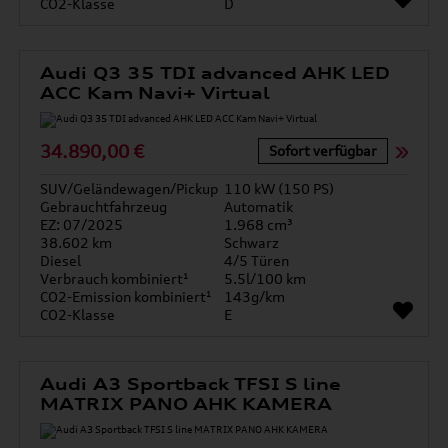
CO2-Klasse
D
Audi Q3 35 TDI advanced AHK LED
ACC Kam Navi+ Virtual
34.890,00 €
Sofort verfügbar
SUV/Geländewagen/Pickup
110 kW (150 PS)
Gebrauchtfahrzeug
Automatik
EZ: 07/2025
1.968 cm³
38.602 km
Schwarz
Diesel
4/5 Türen
Verbrauch kombiniert¹
5.5l/100 km
CO2-Emission kombiniert¹
143g/km
CO2-Klasse
E
Audi A3 Sportback TFSI S line
MATRIX PANO AHK KAMERA