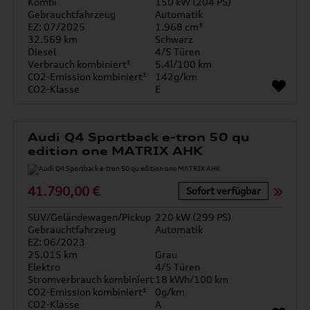
Kombi
150 kW (204 PS)
Gebrauchtfahrzeug
Automatik
EZ: 07/2025
1.968 cm³
32.569 km
Schwarz
Diesel
4/5 Türen
Verbrauch kombiniert¹
5.4l/100 km
CO2-Emission kombiniert¹
142g/km
CO2-Klasse
E
Audi Q4 Sportback e-tron 50 qu
edition one MATRIX AHK
41.790,00 €
Sofort verfügbar
SUV/Geländewagen/Pickup
220 kW (299 PS)
Gebrauchtfahrzeug
Automatik
EZ: 06/2023
25.015 km
Grau
Elektro
4/5 Türen
Stromverbrauch kombiniert
18 kWh/100 km
CO2-Emission kombiniert¹
0g/km
CO2-Klasse
A