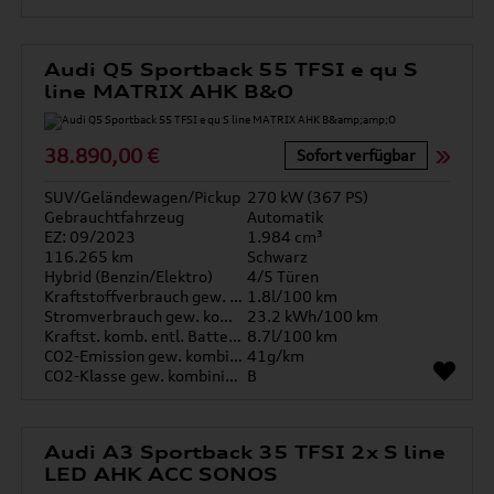
Audi Q5 Sportback 55 TFSI e qu S
line MATRIX AHK B&O
38.890,00 €
Sofort verfügbar
SUV/Geländewagen/Pickup
270 kW (367 PS)
Gebrauchtfahrzeug
Automatik
EZ: 09/2023
1.984 cm³
116.265 km
Schwarz
Hybrid (Benzin/Elektro)
4/5 Türen
Kraftstoffverbrauch gew. kombiniert
1.8l/100 km
Stromverbrauch gew. kombiniert
23.2 kWh/100 km
Kraftst. komb. entl. Batterie
8.7l/100 km
CO2-Emission gew. kombiniert
41g/km
CO2-Klasse gew. kombiniert
B
Audi A3 Sportback 35 TFSI 2x S line
LED AHK ACC SONOS