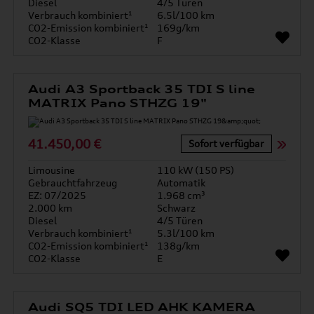
Diesel
4/5 Türen
Verbrauch kombiniert¹
6.5l/100 km
CO2-Emission kombiniert¹
169g/km
CO2-Klasse
F
Audi A3 Sportback 35 TDI S line
MATRIX Pano STHZG 19"
41.450,00 €
Sofort verfügbar
Limousine
110 kW (150 PS)
Gebrauchtfahrzeug
Automatik
EZ: 07/2025
1.968 cm³
2.000 km
Schwarz
Diesel
4/5 Türen
Verbrauch kombiniert¹
5.3l/100 km
CO2-Emission kombiniert¹
138g/km
CO2-Klasse
E
Audi SQ5 TDI LED AHK KAMERA