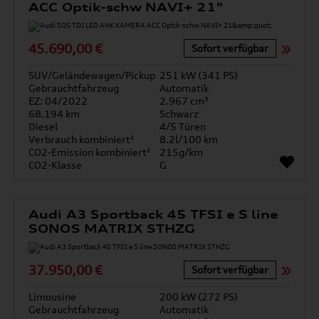
ACC Optik-schw NAVI+ 21"
45.690,00 €
Sofort verfügbar
SUV/Geländewagen/Pickup
251 kW (341 PS)
Gebrauchtfahrzeug
Automatik
EZ: 04/2022
2.967 cm³
68.194 km
Schwarz
Diesel
4/5 Türen
Verbrauch kombiniert¹
8.2l/100 km
CO2-Emission kombiniert¹
215g/km
CO2-Klasse
G
Audi A3 Sportback 45 TFSI e S line
SONOS MATRIX STHZG
37.950,00 €
Sofort verfügbar
Limousine
200 kW (272 PS)
Gebrauchtfahrzeug
Automatik