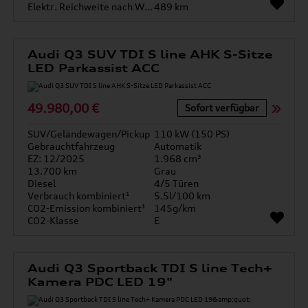
Elektr. Reichweite nach WLTP*
489 km
Audi Q3 SUV TDI S line AHK S-Sitze
LED Parkassist ACC
49.980,00 €
Sofort verfügbar
SUV/Geländewagen/Pickup
110 kW (150 PS)
Gebrauchtfahrzeug
Automatik
EZ: 12/2025
1.968 cm³
13.700 km
Grau
Diesel
4/5 Türen
Verbrauch kombiniert¹
5.5l/100 km
CO2-Emission kombiniert¹
145g/km
CO2-Klasse
E
Audi Q3 Sportback TDI S line Tech+
Kamera PDC LED 19"