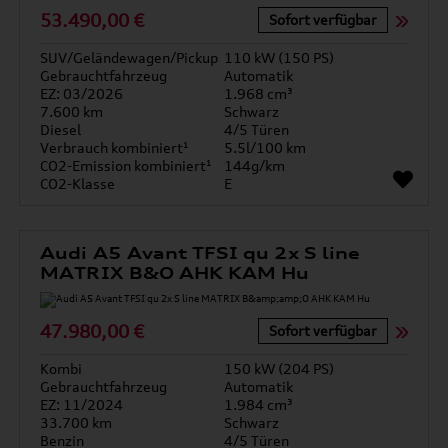
53.490,00 €
Sofort verfügbar
SUV/Geländewagen/Pickup
110 kW (150 PS)
Gebrauchtfahrzeug
Automatik
EZ: 03/2026
1.968 cm³
7.600 km
Schwarz
Diesel
4/5 Türen
Verbrauch kombiniert¹
5.5l/100 km
CO2-Emission kombiniert¹
144g/km
CO2-Klasse
E
Audi A5 Avant TFSI qu 2x S line
MATRIX B&O AHK KAM Hu
47.980,00 €
Sofort verfügbar
Kombi
150 kW (204 PS)
Gebrauchtfahrzeug
Automatik
EZ: 11/2024
1.984 cm³
33.700 km
Schwarz
Benzin
4/5 Türen