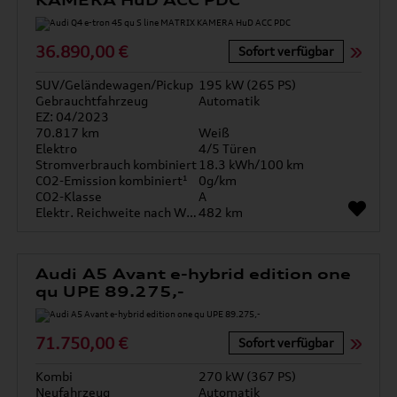
KAMERA HuD ACC PDC
36.890,00 €
Sofort verfügbar
SUV/Geländewagen/Pickup
195 kW (265 PS)
Gebrauchtfahrzeug
Automatik
EZ: 04/2023
70.817 km
Weiß
Elektro
4/5 Türen
Stromverbrauch kombiniert
18.3 kWh/100 km
CO2-Emission kombiniert¹
0g/km
CO2-Klasse
A
Elektr. Reichweite nach WLTP*
482 km
Audi A5 Avant e-hybrid edition one
qu UPE 89.275,-
71.750,00 €
Sofort verfügbar
Kombi
270 kW (367 PS)
Neufahrzeug
Automatik