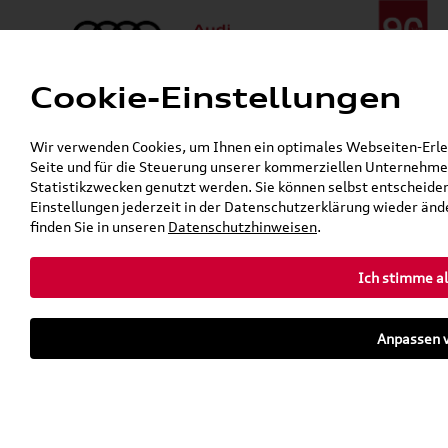
Cookie-Einstellungen
Menü
Telefon:
+49 (0)841 / 49 140
Wir verwenden Cookies, um Ihnen ein optimales Webseiten-Erlebn
24h-Pannenhilfe:
+49 (0)171 / 870 72 87
Seite und für die Steuerung unserer kommerziellen Unternehmen
Öffnet in 2 Stunden, 14 Minuten
Statistikzwecken genutzt werden. Sie können selbst entscheiden
Verkauf:
Mo. - Fr. 08:00 - 19:00 Uhr Sa. 09:00 - 13:00 Uhr
Einstellungen jederzeit in der Datenschutzerklärung wieder ände
Service:
Mo. - Fr. 06:00 - 20:00 Uhr Sa. 08:00 - 13:00 Uhr
finden Sie in unseren
Datenschutzhinweisen
.
Ich stimme al
Zurück zur Startseite
Parkhaus
Anpassen v
Sofort verfügbare