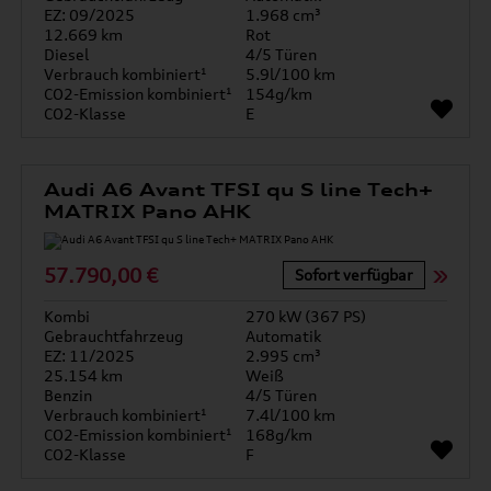
EZ: 09/2025
1.968 cm³
12.669 km
Rot
Diesel
4/5 Türen
Verbrauch kombiniert¹
5.9l/100 km
CO2-Emission kombiniert¹
154g/km
CO2-Klasse
E
Audi A6 Avant TFSI qu S line Tech+
MATRIX Pano AHK
57.790,00 €
Sofort verfügbar
Kombi
270 kW (367 PS)
Gebrauchtfahrzeug
Automatik
EZ: 11/2025
2.995 cm³
25.154 km
Weiß
Benzin
4/5 Türen
Verbrauch kombiniert¹
7.4l/100 km
CO2-Emission kombiniert¹
168g/km
CO2-Klasse
F