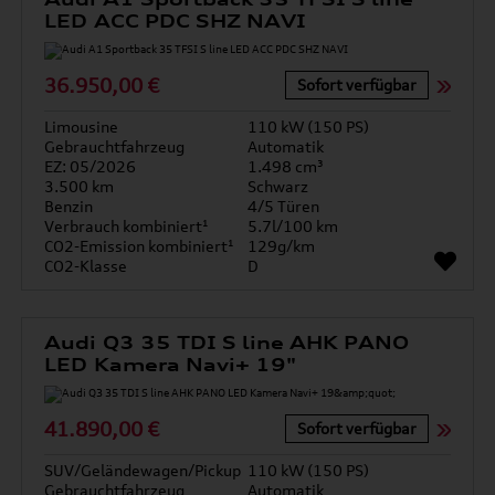
LED ACC PDC SHZ NAVI
36.950,00 €
Sofort verfügbar
Limousine
110 kW (150 PS)
Gebrauchtfahrzeug
Automatik
EZ: 05/2026
1.498 cm³
3.500 km
Schwarz
Benzin
4/5 Türen
Verbrauch kombiniert¹
5.7l/100 km
CO2-Emission kombiniert¹
129g/km
CO2-Klasse
D
Audi Q3 35 TDI S line AHK PANO
LED Kamera Navi+ 19"
41.890,00 €
Sofort verfügbar
SUV/Geländewagen/Pickup
110 kW (150 PS)
Gebrauchtfahrzeug
Automatik