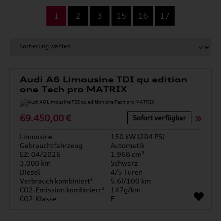
...
1
2
3
15
16
17
Audi A6 Limousine TDI qu edition
one Tech pro MATRIX
69.450,00 €
Sofort verfügbar
Limousine
150 kW (204 PS)
Gebrauchtfahrzeug
Automatik
EZ: 04/2026
1.968 cm³
3.000 km
Schwarz
Diesel
4/5 Türen
Verbrauch kombiniert¹
5.6l/100 km
CO2-Emission kombiniert¹
147g/km
CO2-Klasse
E