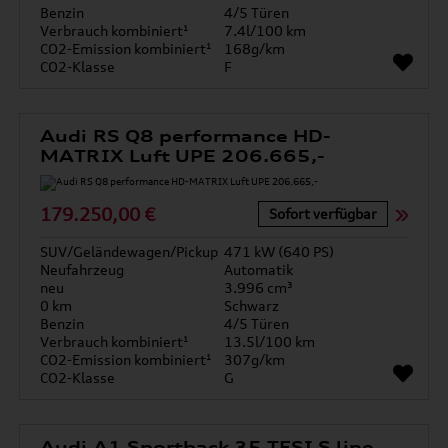
Benzin
4/5 Türen
Verbrauch kombiniert¹
7.4l/100 km
CO2-Emission kombiniert¹
168g/km
CO2-Klasse
F
Audi RS Q8 performance HD-
MATRIX Luft UPE 206.665,-
179.250,00 €
Sofort verfügbar
SUV/Geländewagen/Pickup
471 kW (640 PS)
Neufahrzeug
Automatik
neu
3.996 cm³
0 km
Schwarz
Benzin
4/5 Türen
Verbrauch kombiniert¹
13.5l/100 km
CO2-Emission kombiniert¹
307g/km
CO2-Klasse
G
Audi A1 Sportback 35 TFSI S line