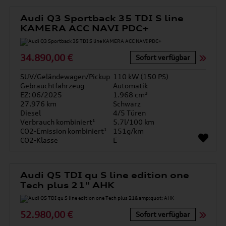
Audi Q3 Sportback 35 TDI S line
KAMERA ACC NAVI PDC+
34.890,00 €
Sofort verfügbar
SUV/Geländewagen/Pickup
110 kW (150 PS)
Gebrauchtfahrzeug
Automatik
EZ: 06/2025
1.968 cm³
27.976 km
Schwarz
Diesel
4/5 Türen
Verbrauch kombiniert¹
5.7l/100 km
CO2-Emission kombiniert¹
151g/km
CO2-Klasse
E
Audi Q5 TDI qu S line edition one
Tech plus 21" AHK
52.980,00 €
Sofort verfügbar