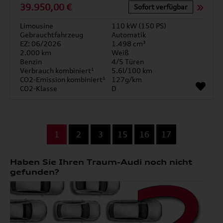
39.950,00 €
Sofort verfügbar
Limousine
110 kW (150 PS)
Gebrauchtfahrzeug
Automatik
EZ: 06/2026
1.498 cm³
2.000 km
Weiß
Benzin
4/5 Türen
Verbrauch kombiniert¹
5.6l/100 km
CO2-Emission kombiniert¹
127g/km
CO2-Klasse
D
...
1
2
3
15
16
17
Haben Sie Ihren Traum-Audi noch nicht
gefunden?