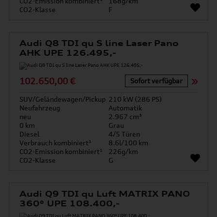
CO2-Emission kombiniert¹
168g/km
CO2-Klasse
F
Audi Q8 TDI qu S line Laser Pano
AHK UPE 126.495,-
102.650,00 €
Sofort verfügbar
SUV/Geländewagen/Pickup
210 kW (286 PS)
Neufahrzeug
Automatik
neu
2.967 cm³
0 km
Grau
Diesel
4/5 Türen
Verbrauch kombiniert¹
8.6l/100 km
CO2-Emission kombiniert¹
226g/km
CO2-Klasse
G
Audi Q9 TDI qu Luft MATRIX PANO
360° UPE 108.400,-