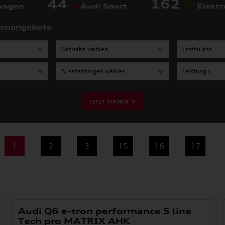
44
162
wagen
Audi Sport
Elektr
tenangebote
Getriebe wählen
Erstzulassung von wählen
Ausstattungen wählen
Leistung von wählen
JETZT SUCHEN
1
2
3
15
16
17
Audi Q6 e-tron performance S line
Tech pro MATRIX AHK