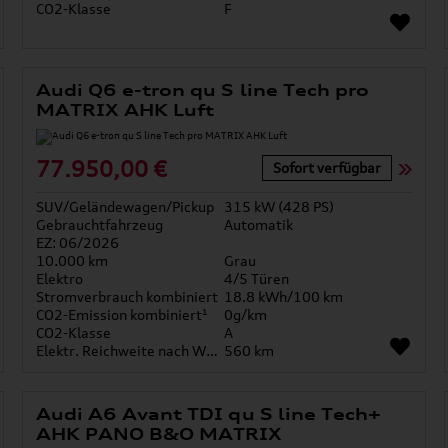
CO2-Klasse
F
Audi Q6 e-tron qu S line Tech pro
MATRIX AHK Luft
77.950,00 €
Sofort verfügbar
SUV/Geländewagen/Pickup
315 kW (428 PS)
Gebrauchtfahrzeug
Automatik
EZ: 06/2026
10.000 km
Grau
Elektro
4/5 Türen
Stromverbrauch kombiniert
18.8 kWh/100 km
CO2-Emission kombiniert¹
0g/km
CO2-Klasse
A
Elektr. Reichweite nach WLTP*
560 km
Audi A6 Avant TDI qu S line Tech+
AHK PANO B&O MATRIX