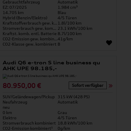
Gebrauchtfahrzeug
Automatik
EZ: 07/2025
1.984 cm³
14.705 km
Blau
Hybrid (Benzin/Elektro)
4/5 Türen
Kraftstoffverbrauch gew. kombiniert
1.8l/100 km
Stromverbrauch gew. kombiniert
23.1 kWh/100 km
Kraftst. komb. entl. Batterie
8.7l/100 km
CO2-Emission gew. kombiniert
41g/km
CO2-Klasse gew. kombiniert
B
Audi Q6 e-tron S line business qu
AHK UPE 98.185,-
80.950,00 €
Sofort verfügbar
SUV/Geländewagen/Pickup
315 kW (428 PS)
Neufahrzeug
Automatik
neu
0 km
Grau
Elektro
4/5 Türen
Stromverbrauch kombiniert
18.8 kWh/100 km
CO2-Emission kombiniert¹
0g/km