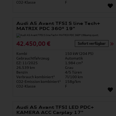
CO2-Klasse
F
Audi A5 Avant TFSI S line Tech+
MATRIX PDC 360° 19"
42.450,00 €
Sofort verfügbar
Kombi
150 kW (204 PS)
Gebrauchtfahrzeug
Automatik
EZ: 11/2025
1.984 cm³
26.539 km
Grau
Benzin
4/5 Türen
Verbrauch kombiniert¹
7l/100 km
CO2-Emission kombiniert¹
158g/km
CO2-Klasse
F
Audi A5 Avant TFSI LED PDC+
KAMERA ACC Carplay 17"