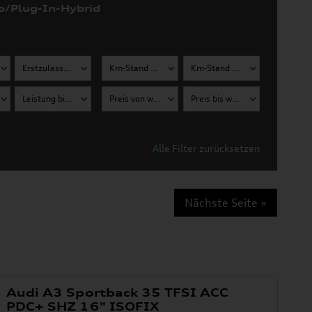
o/Plug-In-Hybrid
Erstzulassung bis wählen
Km-Stand von wählen
Km-Stand bis wählen
Leistung bis wählen
Preis von wählen
Preis bis wählen
Alle Filter zurücksetzen
Nächste Seite »
Audi A3 Sportback 35 TFSI ACC
PDC+ SHZ 16" ISOFIX