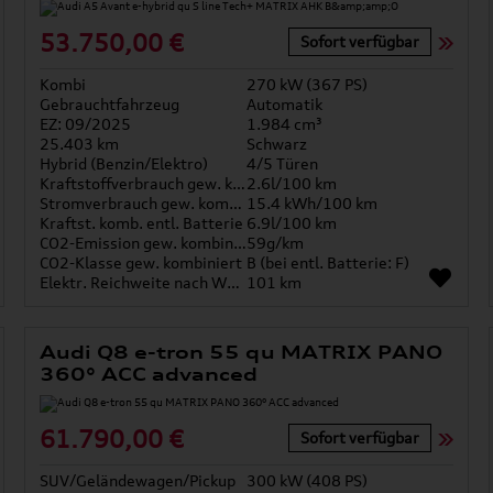
53.750,00 €
Sofort verfügbar
Kombi
270 kW (367 PS)
Gebrauchtfahrzeug
Automatik
EZ: 09/2025
1.984 cm³
25.403 km
Schwarz
Hybrid (Benzin/Elektro)
4/5 Türen
Kraftstoffverbrauch gew. kombiniert
2.6l/100 km
Stromverbrauch gew. kombiniert
15.4 kWh/100 km
Kraftst. komb. entl. Batterie
6.9l/100 km
CO2-Emission gew. kombiniert
59g/km
CO2-Klasse gew. kombiniert
B (bei entl. Batterie: F)
Elektr. Reichweite nach WLTP*
101 km
Audi Q8 e-tron 55 qu MATRIX PANO
360° ACC advanced
61.790,00 €
Sofort verfügbar
SUV/Geländewagen/Pickup
300 kW (408 PS)