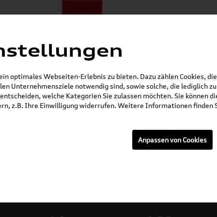
nstellungen
ote
E-Mobilität
Darum zu uns
NORA®
Mietwagen
n optimales Webseiten-Erlebnis zu bieten. Dazu zählen Cookies, die 
en Unternehmensziele notwendig sind, sowie solche, die lediglich 
Gerade geöffnet
entscheiden, welche Kategorien Sie zulassen möchten. Sie können die
n, z.B. Ihre Einwilligung widerrufen. Weitere Informationen finden S
Anpassen von Cookies
rzeuge: