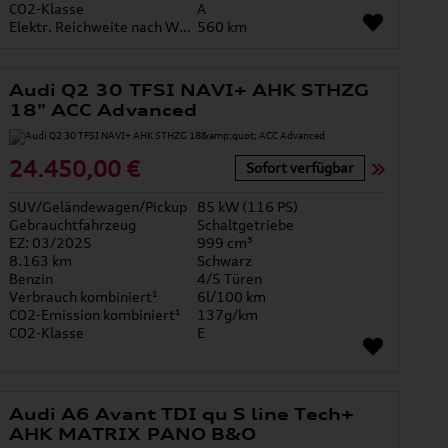
CO2-Klasse
A
Elektr. Reichweite nach WLTP*
560 km
Audi Q2 30 TFSI NAVI+ AHK STHZG
18" ACC Advanced
24.450,00 €
Sofort verfügbar
SUV/Geländewagen/Pickup
85 kW (116 PS)
Gebrauchtfahrzeug
Schaltgetriebe
EZ: 03/2025
999 cm³
8.163 km
Schwarz
Benzin
4/5 Türen
Verbrauch kombiniert¹
6l/100 km
CO2-Emission kombiniert¹
137g/km
CO2-Klasse
E
Audi A6 Avant TDI qu S line Tech+
AHK MATRIX PANO B&O