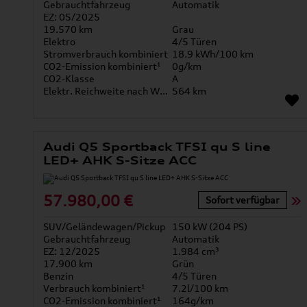
Gebrauchtfahrzeug
Automatik
EZ: 05/2025
19.570 km
Grau
Elektro
4/5 Türen
Stromverbrauch kombiniert
18.9 kWh/100 km
CO2-Emission kombiniert¹
0g/km
CO2-Klasse
A
Elektr. Reichweite nach WLTP*
564 km
Audi Q5 Sportback TFSI qu S line
LED+ AHK S-Sitze ACC
57.980,00 €
Sofort verfügbar
SUV/Geländewagen/Pickup
150 kW (204 PS)
Gebrauchtfahrzeug
Automatik
EZ: 12/2025
1.984 cm³
17.900 km
Grün
Benzin
4/5 Türen
Verbrauch kombiniert¹
7.2l/100 km
CO2-Emission kombiniert¹
164g/km