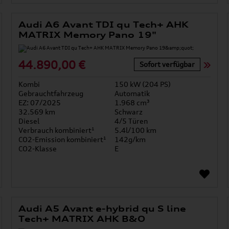
Audi A6 Avant TDI qu Tech+ AHK
MATRIX Memory Pano 19"
44.890,00 €
Sofort verfügbar
Kombi
150 kW (204 PS)
Gebrauchtfahrzeug
Automatik
EZ: 07/2025
1.968 cm³
32.569 km
Schwarz
Diesel
4/5 Türen
Verbrauch kombiniert¹
5.4l/100 km
CO2-Emission kombiniert¹
142g/km
CO2-Klasse
E
Audi A5 Avant e-hybrid qu S line
Tech+ MATRIX AHK B&O