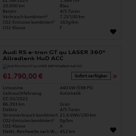
EZ: 06/2025
1.984 cm³
20.000 km
Blau
Benzin
4/5 Türen
Verbrauch kombiniert¹
7.2l/100 km
CO2-Emission kombiniert¹
163g/km
CO2-Klasse
F
Audi RS e-tron GT qu LASER 360°
Allradlenk HuD ACC
61.790,00 €
Sofort verfügbar
Limousine
440 kW (598 PS)
Gebrauchtfahrzeug
Automatik
EZ: 03/2022
86.393 km
Grün
Elektro
4/5 Türen
Stromverbrauch kombiniert
21.6 kWh/100 km
CO2-Emission kombiniert¹
0g/km
CO2-Klasse
A
Elektr. Reichweite nach WLTP*
452 km