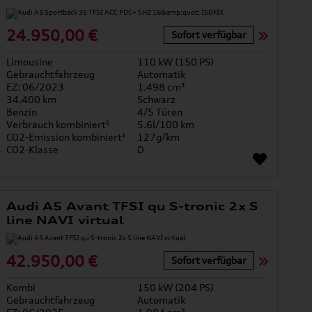
24.950,00 €
Sofort verfügbar
Limousine
110 kW (150 PS)
Gebrauchtfahrzeug
Automatik
EZ: 06/2023
1.498 cm³
34.400 km
Schwarz
Benzin
4/5 Türen
Verbrauch kombiniert¹
5.6l/100 km
CO2-Emission kombiniert¹
127g/km
CO2-Klasse
D
Audi A5 Avant TFSI qu S-tronic 2x S
line NAVI virtual
42.950,00 €
Sofort verfügbar
Kombi
150 kW (204 PS)
Gebrauchtfahrzeug
Automatik