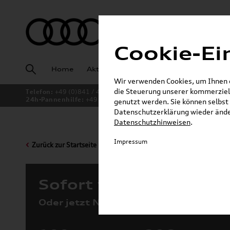
Cookie-Ei
Home
Aktuelles
Fahrzeugankauf
Angeb
Wir verwenden Cookies, um Ihnen ei
die Steuerung unserer kommerziell
Telefon:
+49 (0)841 / 49 140
24h-Pannenhilfe:
+49 (0)171 / 870 72 87
genutzt werden. Sie können selbst 
Datenschutzerklärung wieder änder
Datenschutzhinweisen
.
Impressum
Zurück zur Startseite
Sofort verfügbare Fah
Oder jetzt Neuwagen konfigurieren