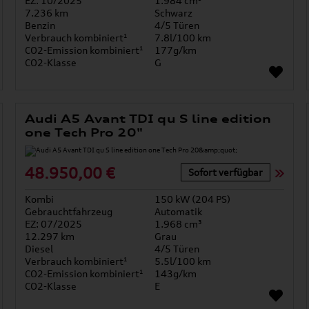
EZ: 10/2025
1.984 cm³
7.236 km
Schwarz
Benzin
4/5 Türen
Verbrauch kombiniert¹
7.8l/100 km
CO2-Emission kombiniert¹
177g/km
CO2-Klasse
G
Audi A5 Avant TDI qu S line edition
one Tech Pro 20"
48.950,00 €
Sofort verfügbar
Kombi
150 kW (204 PS)
Gebrauchtfahrzeug
Automatik
EZ: 07/2025
1.968 cm³
12.297 km
Grau
Diesel
4/5 Türen
Verbrauch kombiniert¹
5.5l/100 km
CO2-Emission kombiniert¹
143g/km
CO2-Klasse
E