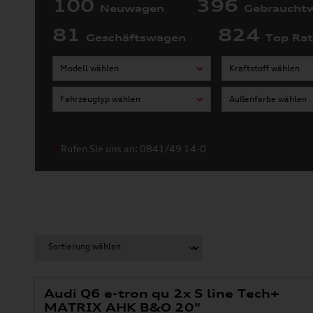
100
396
Neuwagen
Gebraucht
81
824
Geschäftswagen
Top Ra
Modell wählen
Kraftstoff wählen
Fahrzeugtyp wählen
Außenfarbe wählen
Rufen Sie uns an: 0841/49 14-0
Audi Q6 e-tron qu 2x S line Tech+
MATRIX AHK B&O 20"