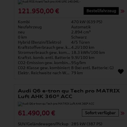
121.950,00 €
Bestellfahrzeug
Kombi
470 kW (639 PS)
Neufahrzeug
Automatik
neu
2.894 cm³
0 km
Schwarz
Hybrid (Benzin/Elektro)
4/5 Türen
Kraftstoffverbrauch gew. kombiniert
4.2l/100 km
Stromverbrauch gew. kombiniert
18.3 kWh/100 km
Kraftst. komb. entl. Batterie
9.9l/100 km
CO2-Emission gew. kombiniert
95g/km
CO2-Klasse gew. kombiniert
B (bei entl. Batterie: G)
Elektr. Reichweite nach WLTP*
79 km
Audi Q6 e-tron qu Tech pro MATRIX
Luft AHK 360° ACC
61.490,00 €
Sofort verfügbar
SUV/Geländewagen/Pickup
285 kW (387 PS)