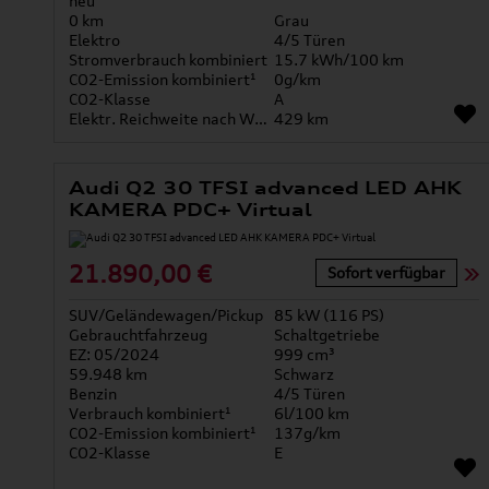
neu
0 km
Grau
Elektro
4/5 Türen
Stromverbrauch kombiniert
15.7 kWh/100 km
CO2-Emission kombiniert¹
0g/km
CO2-Klasse
A
Elektr. Reichweite nach WLTP*
429 km
Audi Q2 30 TFSI advanced LED AHK
KAMERA PDC+ Virtual
21.890,00 €
Sofort verfügbar
SUV/Geländewagen/Pickup
85 kW (116 PS)
Gebrauchtfahrzeug
Schaltgetriebe
EZ: 05/2024
999 cm³
59.948 km
Schwarz
Benzin
4/5 Türen
Verbrauch kombiniert¹
6l/100 km
CO2-Emission kombiniert¹
137g/km
CO2-Klasse
E