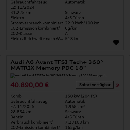
Gebrauchtfahrzeug
Automatik
EZ: 11/2024
31.225 km
Schwarz
Elektro
4/5 Türen
Stromverbrauch kombiniert
22.9 kWh/100 km
CO2-Emission kombiniert¹
0g/km
CO2-Klasse
A
Elektr. Reichweite nach WLTP*
518 km
Audi A6 Avant TFSI Tech+ 360°
MATRIX Memory PDC 18"
40.890,00 €
Sofort verfügbar
Kombi
150 kW (204 PS)
Gebrauchtfahrzeug
Automatik
EZ: 11/2025
1.968 cm³
28.864 km
Schwarz
Benzin
4/5 Türen
Verbrauch kombiniert¹
7.2l/100 km
CO2-Emission kombiniert¹
163g/km