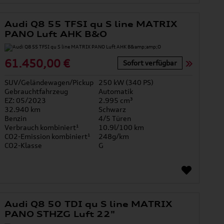
Audi Q8 55 TFSI qu S line MATRIX
PANO Luft AHK B&O
61.450,00 €
Sofort verfügbar
SUV/Geländewagen/Pickup
250 kW (340 PS)
Gebrauchtfahrzeug
Automatik
EZ: 05/2023
2.995 cm³
32.940 km
Schwarz
Benzin
4/5 Türen
Verbrauch kombiniert¹
10.9l/100 km
CO2-Emission kombiniert¹
248g/km
CO2-Klasse
G
Audi Q8 50 TDI qu S line MATRIX
PANO STHZG Luft 22"