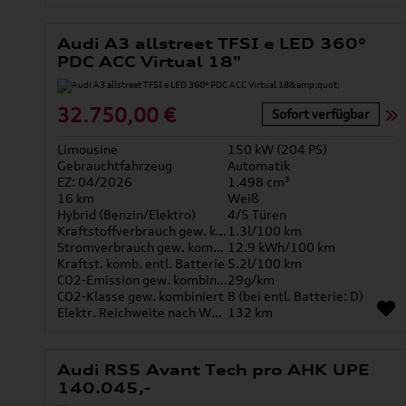
Audi A3 allstreet TFSI e LED 360°
PDC ACC Virtual 18"
32.750,00 €
Sofort verfügbar
Limousine
150 kW (204 PS)
Gebrauchtfahrzeug
Automatik
EZ: 04/2026
1.498 cm³
16 km
Weiß
Hybrid (Benzin/Elektro)
4/5 Türen
Kraftstoffverbrauch gew. kombiniert
1.3l/100 km
Stromverbrauch gew. kombiniert
12.9 kWh/100 km
Kraftst. komb. entl. Batterie
5.2l/100 km
CO2-Emission gew. kombiniert
29g/km
CO2-Klasse gew. kombiniert
B (bei entl. Batterie: D)
Elektr. Reichweite nach WLTP*
132 km
Audi RS5 Avant Tech pro AHK UPE
140.045,-