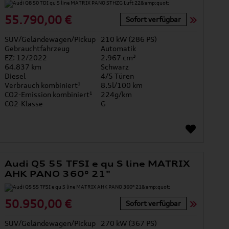
55.790,00 €
Sofort verfügbar
SUV/Geländewagen/Pickup
210 kW (286 PS)
Gebrauchtfahrzeug
Automatik
EZ: 12/2022
2.967 cm³
64.837 km
Schwarz
Diesel
4/5 Türen
Verbrauch kombiniert¹
8.5l/100 km
CO2-Emission kombiniert¹
224g/km
CO2-Klasse
G
Audi Q5 55 TFSI e qu S line MATRIX
AHK PANO 360° 21"
50.950,00 €
Sofort verfügbar
SUV/Geländewagen/Pickup
270 kW (367 PS)