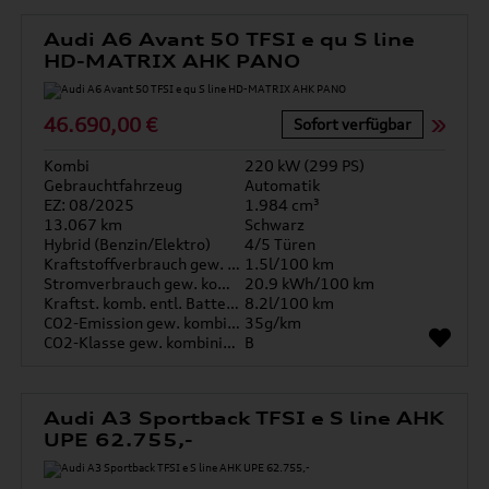
Audi A6 Avant 50 TFSI e qu S line
HD-MATRIX AHK PANO
46.690,00 €
Sofort verfügbar
Kombi
220 kW (299 PS)
Gebrauchtfahrzeug
Automatik
EZ: 08/2025
1.984 cm³
13.067 km
Schwarz
Hybrid (Benzin/Elektro)
4/5 Türen
Kraftstoffverbrauch gew. kombiniert
1.5l/100 km
Stromverbrauch gew. kombiniert
20.9 kWh/100 km
Kraftst. komb. entl. Batterie
8.2l/100 km
CO2-Emission gew. kombiniert
35g/km
CO2-Klasse gew. kombiniert
B
Audi A3 Sportback TFSI e S line AHK
UPE 62.755,-