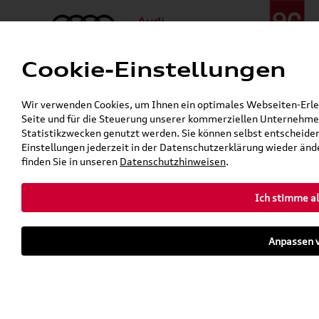
Cookie-Einstellungen
Menü
Telefon:
+49 (0)841 / 49 140
Wir verwenden Cookies, um Ihnen ein optimales Webseiten-Erlebn
24h-Pannenhilfe:
+49 (0)171 / 870 72 87
Seite und für die Steuerung unserer kommerziellen Unternehmen
Gerade geschlossen
Statistikzwecken genutzt werden. Sie können selbst entscheiden
Verkauf:
Mo. - Fr. 08:00 - 19:00 Uhr Sa. 09:00 - 13:00 Uhr
Einstellungen jederzeit in der Datenschutzerklärung wieder ände
Service:
Mo. - Fr. 06:00 - 20:00 Uhr Sa. 08:00 - 13:00 Uhr
finden Sie in unseren
Datenschutzhinweisen
.
Ich stimme al
Zurück zur Startseite
Parkhaus
Anpassen v
Sofort verfügbare