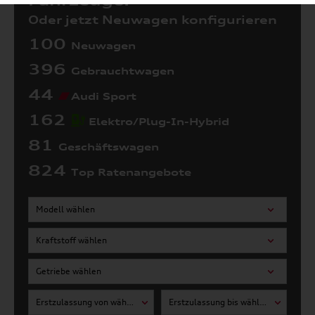
Fahrzeuge:
Oder jetzt Neuwagen konfigurieren
100
Neuwagen
396
Gebrauchtwagen
44
Audi Sport
162
Elektro/Plug-In-Hybrid
81
Geschäftswagen
824
Top Ratenangebote
Modell wählen
Kraftstoff wählen
Getriebe wählen
Erstzulassung von wählen
Erstzulassung bis wählen