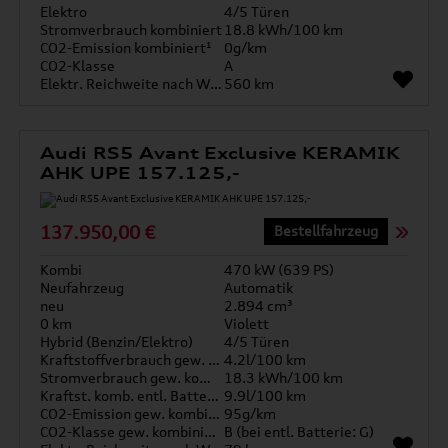
Elektro
4/5 Türen
Stromverbrauch kombiniert
18.8 kWh/100 km
CO2-Emission kombiniert¹
0g/km
CO2-Klasse
A
Elektr. Reichweite nach WLTP*
560 km
Audi RS5 Avant Exclusive KERAMIK
AHK UPE 157.125,-
137.950,00 €
Bestellfahrzeug
Kombi
470 kW (639 PS)
Neufahrzeug
Automatik
neu
2.894 cm³
0 km
Violett
Hybrid (Benzin/Elektro)
4/5 Türen
Kraftstoffverbrauch gew. kombiniert
4.2l/100 km
Stromverbrauch gew. kombiniert
18.3 kWh/100 km
Kraftst. komb. entl. Batterie
9.9l/100 km
CO2-Emission gew. kombiniert
95g/km
CO2-Klasse gew. kombiniert
B (bei entl. Batterie: G)