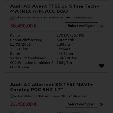
Audi A6 Avant TFSI qu S line Tech+
MATRIX AHK ACC B&O
58.490,00 €
Sofort verfügbar
Kombi
270 kW (367 PS)
Gebrauchtfahrzeug
Automatik
EZ: 09/2025
2.995 cm³
29.335 km
Schwarz
Benzin
4/5 Türen
Verbrauch kombiniert¹
7.4l/100 km
CO2-Emission kombiniert¹
168g/km
CO2-Klasse
F
Audi A1 allstreet 30 TFSI NAVI+
Carplay PDC SHZ 17"
23.450,00 €
Sofort verfügbar