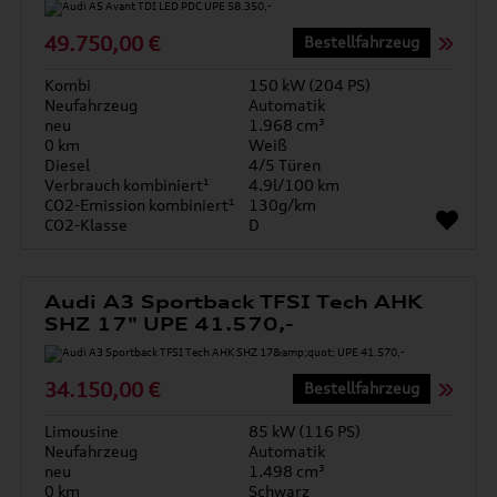
49.750,00 €
Bestellfahrzeug
Kombi
150 kW (204 PS)
Neufahrzeug
Automatik
neu
1.968 cm³
0 km
Weiß
Diesel
4/5 Türen
Verbrauch kombiniert¹
4.9l/100 km
CO2-Emission kombiniert¹
130g/km
CO2-Klasse
D
Audi A3 Sportback TFSI Tech AHK
SHZ 17" UPE 41.570,-
34.150,00 €
Bestellfahrzeug
Limousine
85 kW (116 PS)
Neufahrzeug
Automatik
neu
1.498 cm³
0 km
Schwarz