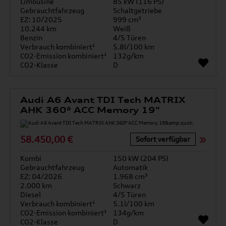
Limousine
85 kW (116 PS)
Gebrauchtfahrzeug
Schaltgetriebe
EZ: 10/2025
999 cm³
10.244 km
Weiß
Benzin
4/5 Türen
Verbrauch kombiniert¹
5.8l/100 km
CO2-Emission kombiniert¹
132g/km
CO2-Klasse
D
Audi A6 Avant TDI Tech MATRIX
AHK 360° ACC Memory 19"
58.450,00 €
Sofort verfügbar
Kombi
150 kW (204 PS)
Gebrauchtfahrzeug
Automatik
EZ: 04/2026
1.968 cm³
2.000 km
Schwarz
Diesel
4/5 Türen
Verbrauch kombiniert¹
5.1l/100 km
CO2-Emission kombiniert¹
134g/km
CO2-Klasse
D