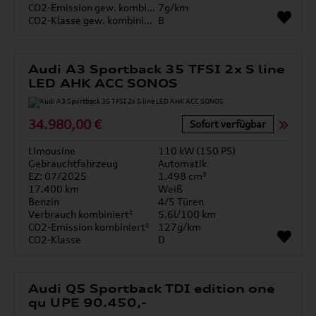
CO2-Emission gew. kombiniert
7g/km
CO2-Klasse gew. kombiniert
B
Audi A3 Sportback 35 TFSI 2x S line
LED AHK ACC SONOS
34.980,00 €
Sofort verfügbar
Limousine
110 kW (150 PS)
Gebrauchtfahrzeug
Automatik
EZ: 07/2025
1.498 cm³
17.400 km
Weiß
Benzin
4/5 Türen
Verbrauch kombiniert¹
5.6l/100 km
CO2-Emission kombiniert¹
127g/km
CO2-Klasse
D
Audi Q5 Sportback TDI edition one
qu UPE 90.450,-