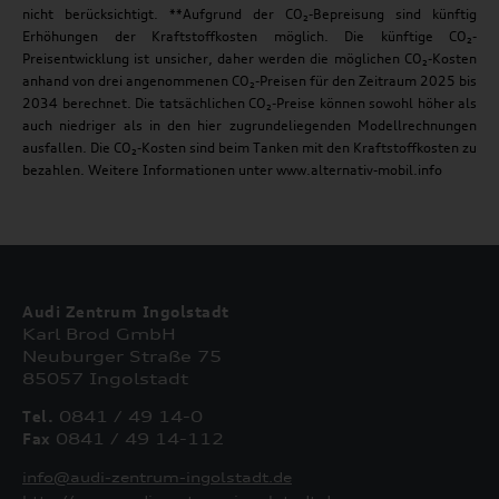
nicht berücksichtigt. **Aufgrund der CO₂-Bepreisung sind künftig
Erhöhungen der Kraftstoffkosten möglich. Die künftige CO₂-
Preisentwicklung ist unsicher, daher werden die möglichen CO₂-Kosten
anhand von drei angenommenen CO₂-Preisen für den Zeitraum 2025 bis
2034 berechnet. Die tatsächlichen CO₂-Preise können sowohl höher als
auch niedriger als in den hier zugrundeliegenden Modellrechnungen
ausfallen. Die CO₂-Kosten sind beim Tanken mit den Kraftstoffkosten zu
bezahlen. Weitere Informationen unter www.alternativ-mobil.info
Audi Zentrum Ingolstadt
Karl Brod GmbH
Neuburger Straße 75
85057 Ingolstadt
Tel.
0841 / 49 14-0
Fax
0841 / 49 14-112
info@audi-zentrum-ingolstadt.de