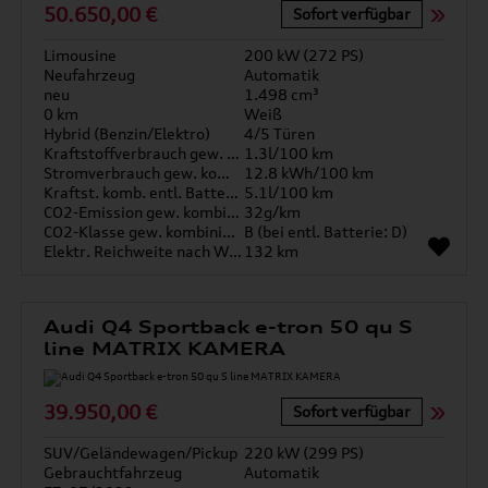
50.650,00 €
Sofort verfügbar
Limousine
200 kW (272 PS)
Neufahrzeug
Automatik
neu
1.498 cm³
0 km
Weiß
Hybrid (Benzin/Elektro)
4/5 Türen
Kraftstoffverbrauch gew. kombiniert
1.3l/100 km
Stromverbrauch gew. kombiniert
12.8 kWh/100 km
Kraftst. komb. entl. Batterie
5.1l/100 km
CO2-Emission gew. kombiniert
32g/km
CO2-Klasse gew. kombiniert
B (bei entl. Batterie: D)
Elektr. Reichweite nach WLTP*
132 km
Audi Q4 Sportback e-tron 50 qu S
line MATRIX KAMERA
39.950,00 €
Sofort verfügbar
SUV/Geländewagen/Pickup
220 kW (299 PS)
Gebrauchtfahrzeug
Automatik