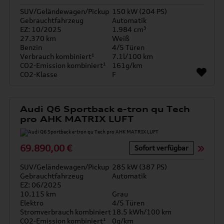
SUV/Geländewagen/Pickup
150 kW (204 PS)
Gebrauchtfahrzeug
Automatik
EZ: 10/2025
1.984 cm³
27.370 km
Weiß
Benzin
4/5 Türen
Verbrauch kombiniert¹
7.1l/100 km
CO2-Emission kombiniert¹
161g/km
CO2-Klasse
F
Audi Q6 Sportback e-tron qu Tech
pro AHK MATRIX LUFT
69.890,00 €
Sofort verfügbar
SUV/Geländewagen/Pickup
285 kW (387 PS)
Gebrauchtfahrzeug
Automatik
EZ: 06/2025
10.115 km
Grau
Elektro
4/5 Türen
Stromverbrauch kombiniert
18.5 kWh/100 km
CO2-Emission kombiniert¹
0g/km