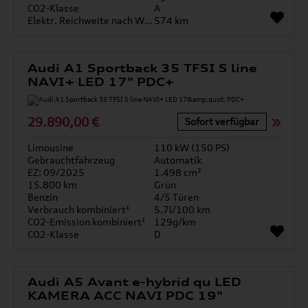
CO2-Klasse
A
Elektr. Reichweite nach WLTP*
574 km
Audi A1 Sportback 35 TFSI S line
NAVI+ LED 17" PDC+
29.890,00 €
Sofort verfügbar
Limousine
110 kW (150 PS)
Gebrauchtfahrzeug
Automatik
EZ: 09/2025
1.498 cm³
15.800 km
Grün
Benzin
4/5 Türen
Verbrauch kombiniert¹
5.7l/100 km
CO2-Emission kombiniert¹
129g/km
CO2-Klasse
D
Audi A5 Avant e-hybrid qu LED
KAMERA ACC NAVI PDC 19"