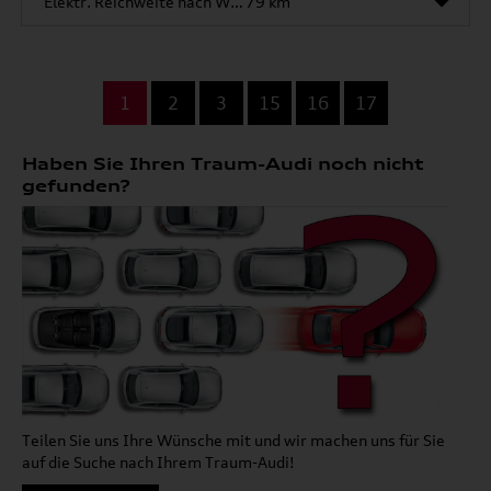
Elektr. Reichweite nach WLTP*
79 km
...
1
2
3
15
16
17
Haben Sie Ihren Traum-Audi noch nicht
gefunden?
Teilen Sie uns Ihre Wünsche mit und wir machen uns für Sie
auf die Suche nach Ihrem Traum-Audi!