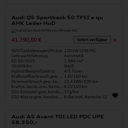
Audi Q5 Sportback 50 TFSI e qu
AHK Leder HuD
41.790,00 €
Sofort verfügbar
SUV/Geländewagen/Pickup
220 kW (299 PS)
Gebrauchtfahrzeug
Automatik
EZ: 02/2025
1.984 cm³
30.099 km
Weiß
Hybrid (Benzin/Elektro)
4/5 Türen
Kraftstoffverbrauch gew. kombiniert
1.6l/100 km
Stromverbrauch gew. kombiniert
22.4 kWh/100 km
Kraftst. komb. entl. Batterie
8.2l/100 km
CO2-Emission gew. kombiniert
37g/km
CO2-Klasse gew. kombiniert
B (bei entl. Batterie: G)
Audi A5 Avant TDI LED PDC UPE
58.350,-