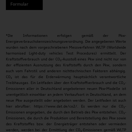
Formular
*Die Informationen erfolgen gemäß der Pkw-
Energieverbrauchskennzeichnungsverordnung. Die angegebenen Werte
wurden nach dem vorgeschriebenen Messverfahren WLTP (Worldwide
harmonised Light-duty vehicles Test Procedures) ermittelt. Der
Kraftstoffverbrauch und der CO₂-Ausstoß eines Pkw sind nicht nur von
der effizienten Ausnutzung des Kraftstoffs durch den Pkw, sondern
auch vom Fahrstil und anderen nichttechnischen Faktoren abhängig.
CO₂ ist das für die Erderwärmung hauptsächlich verantwortliche
Treibhausgas. Ein Leitfaden über den Kraftstoffverbrauch und die CO₂-
Emissionen aller in Deutschland angebotenen neuen Pkw-Modelle ist
unentgeltlich einsehbar an jedem Verkaufsort in Deutschland, an dem
neue Pkw ausgestellt oder angeboten werden. Der Leitfaden ist auch
hier abrufbar: https://www.dat.de/co2/. Es werden nur die CO₂-
Emissionen angegeben, die durch den Betrieb des Pkw entstehen. CO₂-
Emissionen, die durch die Produktion und Bereitstellung des Pkw sowie
des Kraftstoffes bzw. der Energieträger entstehen oder vermieden
werden, werden bei der Ermittlung der CO₂-Emissionen gemäß WLTP