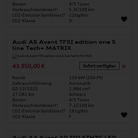
Benzin
4/5 Türen
Verbrauch kombiniert¹
5.3l/100 km
CO2-Emission kombiniert¹
120g/km
CO2-Klasse
D
Audi A5 Avant TFSI edition one S
line Tech+ MATRIX
43.950,00 €
Sofort verfügbar
Kombi
150 kW (204 PS)
Gebrauchtfahrzeug
Automatik
EZ: 12/2025
1.984 cm³
27.581 km
Schwarz
Benzin
4/5 Türen
Verbrauch kombiniert¹
7.1l/100 km
CO2-Emission kombiniert¹
161g/km
CO2-Klasse
F
Audi A4 Avant 30 TDI STHZG LED