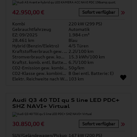
42.950,00 €
Sofort verfügbar
Kombi
220 kW (299 PS)
Gebrauchtfahrzeug
Automatik
EZ: 09/2025
1.984 cm³
28.461 km
Blau
Hybrid (Benzin/Elektro)
4/5 Türen
Kraftstoffverbrauch gew. kombiniert
2.2l/100 km
Stromverbrauch gew. kombiniert
15.3 kWh/100 km
Kraftst. komb. entl. Batterie
6.7l/100 km
CO2-Emission gew. kombiniert
50g/km
CO2-Klasse gew. kombiniert
B (bei entl. Batterie: E)
Elektr. Reichweite nach WLTP*
103 km
Audi Q3 40 TDI qu S line LED PDC+
SHZ NAVI+ Virtual
30.850,00 €
Sofort verfügbar
SUV/Geländewagen/Pickup
147 kW (200 PS)