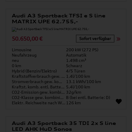
Audi A3 Sportback TFSI e S line
MATRIX UPE 62.755,-
50.650,00 €
Sofort verfügbar
Limousine
200 kW (272 PS)
Neufahrzeug
Automatik
neu
1.498 cm³
0 km
Schwarz
Hybrid (Benzin/Elektro)
4/5 Türen
Kraftstoffverbrauch gew. kombiniert
1.4l/100 km
Stromverbrauch gew. kombiniert
13.1 kWh/100 km
Kraftst. komb. entl. Batterie
5.4l/100 km
CO2-Emission gew. kombiniert
32g/km
CO2-Klasse gew. kombiniert
B (bei entl. Batterie: D)
Elektr. Reichweite nach WLTP*
126 km
Audi A3 Sportback 35 TDI 2x S line
LED AHK HuD Sonos