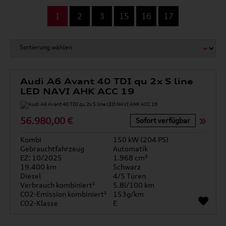
...
1
2
3
15
16
17
Audi A6 Avant 40 TDI qu 2x S line
LED NAVI AHK ACC 19
56.980,00 €
Sofort verfügbar
Kombi
150 kW (204 PS)
Gebrauchtfahrzeug
Automatik
EZ: 10/2025
1.968 cm³
19.400 km
Schwarz
Diesel
4/5 Türen
Verbrauch kombiniert¹
5.8l/100 km
CO2-Emission kombiniert¹
153g/km
CO2-Klasse
E