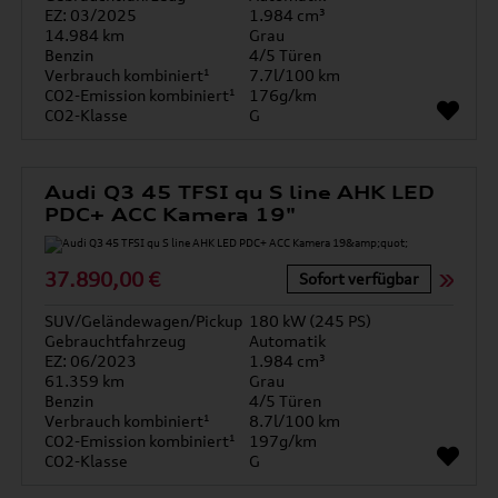
EZ: 03/2025
1.984 cm³
14.984 km
Grau
Benzin
4/5 Türen
Verbrauch kombiniert¹
7.7l/100 km
CO2-Emission kombiniert¹
176g/km
CO2-Klasse
G
Audi Q3 45 TFSI qu S line AHK LED
PDC+ ACC Kamera 19"
37.890,00 €
Sofort verfügbar
SUV/Geländewagen/Pickup
180 kW (245 PS)
Gebrauchtfahrzeug
Automatik
EZ: 06/2023
1.984 cm³
61.359 km
Grau
Benzin
4/5 Türen
Verbrauch kombiniert¹
8.7l/100 km
CO2-Emission kombiniert¹
197g/km
CO2-Klasse
G