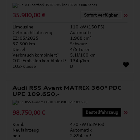
35.980,00 €
Sofort verfügbar
Limousine
110 kW (150 PS)
Gebrauchtfahrzeug
Automatik
EZ: 05/2025
1.968 cm³
37.500 km
Schwarz
Diesel
4/5 Türen
Verbrauch kombiniert¹
5.1l/100 km
CO2-Emission kombiniert¹
134g/km
CO2-Klasse
D
Audi RS5 Avant MATRIX 360° PDC
UPE 109.650,-
98.750,00 €
Bestellfahrzeug
Kombi
470 kW (639 PS)
Neufahrzeug
Automatik
neu
2.894 cm³