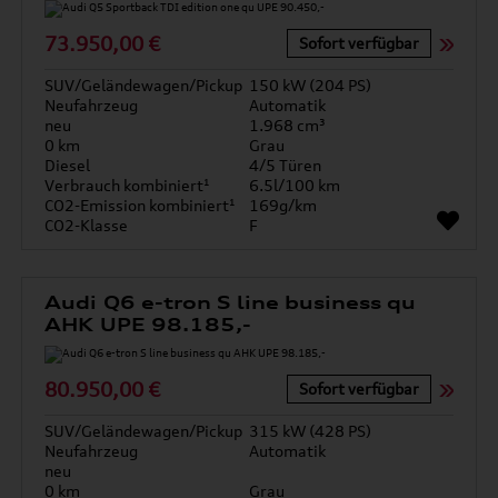
73.950,00 €
Sofort verfügbar
SUV/Geländewagen/Pickup
150 kW (204 PS)
Neufahrzeug
Automatik
neu
1.968 cm³
0 km
Grau
Diesel
4/5 Türen
Verbrauch kombiniert¹
6.5l/100 km
CO2-Emission kombiniert¹
169g/km
CO2-Klasse
F
Audi Q6 e-tron S line business qu
AHK UPE 98.185,-
80.950,00 €
Sofort verfügbar
SUV/Geländewagen/Pickup
315 kW (428 PS)
Neufahrzeug
Automatik
neu
0 km
Grau