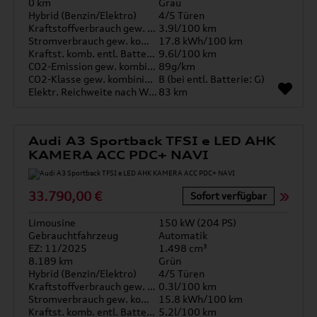
0 km
Grau
Hybrid (Benzin/Elektro)
4/5 Türen
Kraftstoffverbrauch gew. kombiniert
3.9l/100 km
Stromverbrauch gew. kombiniert
17.8 kWh/100 km
Kraftst. komb. entl. Batterie
9.6l/100 km
CO2-Emission gew. kombiniert
89g/km
CO2-Klasse gew. kombiniert
B (bei entl. Batterie: G)
Elektr. Reichweite nach WLTP*
83 km
Audi A3 Sportback TFSI e LED AHK
KAMERA ACC PDC+ NAVI
33.790,00 €
Sofort verfügbar
Limousine
150 kW (204 PS)
Gebrauchtfahrzeug
Automatik
EZ: 11/2025
1.498 cm³
8.189 km
Grün
Hybrid (Benzin/Elektro)
4/5 Türen
Kraftstoffverbrauch gew. kombiniert
0.3l/100 km
Stromverbrauch gew. kombiniert
15.8 kWh/100 km
Kraftst. komb. entl. Batterie
5.2l/100 km