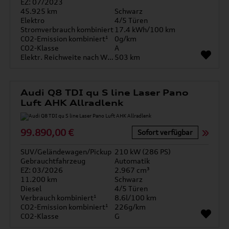
EZ: 07/2023
45.925 km
Schwarz
Elektro
4/5 Türen
Stromverbrauch kombiniert
17.4 kWh/100 km
CO2-Emission kombiniert¹
0g/km
CO2-Klasse
A
Elektr. Reichweite nach WLTP*
503 km
Audi Q8 TDI qu S line Laser Pano
Luft AHK Allradlenk
99.890,00 €
Sofort verfügbar
SUV/Geländewagen/Pickup
210 kW (286 PS)
Gebrauchtfahrzeug
Automatik
EZ: 03/2026
2.967 cm³
11.200 km
Schwarz
Diesel
4/5 Türen
Verbrauch kombiniert¹
8.6l/100 km
CO2-Emission kombiniert¹
226g/km
CO2-Klasse
G