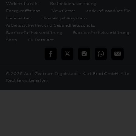
Widerrufsrecht
Reifenkennzeichnung
Energieeffizienz
Newsletter
code-of-conduct für
Lieferanten
Hinweisgebersystem
Arbeitssicherheit und Gesundheitsschutz
Barrierefreiheitserklärung
Barrierefreiheitserklärung
Shop
Eu Data Act
teilen
Twitter
Instagram
WhatsApp
E-
Mail
© 2026 Audi Zentrum Ingolstadt - Karl Brod GmbH. Alle
Rechte vorbehalten