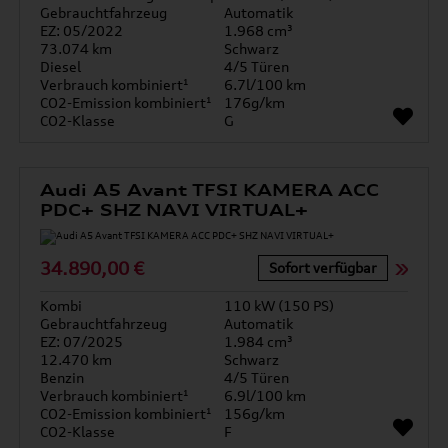
Gebrauchtfahrzeug
Automatik
EZ: 05/2022
1.968 cm³
73.074 km
Schwarz
Diesel
4/5 Türen
Verbrauch kombiniert¹
6.7l/100 km
CO2-Emission kombiniert¹
176g/km
CO2-Klasse
G
Audi A5 Avant TFSI KAMERA ACC
PDC+ SHZ NAVI VIRTUAL+
34.890,00 €
Sofort verfügbar
Kombi
110 kW (150 PS)
Gebrauchtfahrzeug
Automatik
EZ: 07/2025
1.984 cm³
12.470 km
Schwarz
Benzin
4/5 Türen
Verbrauch kombiniert¹
6.9l/100 km
CO2-Emission kombiniert¹
156g/km
CO2-Klasse
F