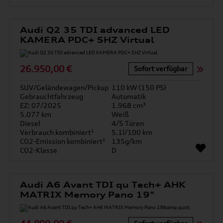
Audi Q2 35 TDI advanced LED
KAMERA PDC+ SHZ Virtual
26.950,00 €
Sofort verfügbar
SUV/Geländewagen/Pickup
110 kW (150 PS)
Gebrauchtfahrzeug
Automatik
EZ: 07/2025
1.968 cm³
5.077 km
Weiß
Diesel
4/5 Türen
Verbrauch kombiniert¹
5.1l/100 km
CO2-Emission kombiniert¹
135g/km
CO2-Klasse
D
Audi A6 Avant TDI qu Tech+ AHK
MATRIX Memory Pano 19"