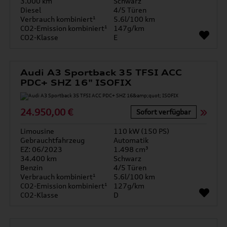
3.000 km
Schwarz
Diesel
4/5 Türen
Verbrauch kombiniert¹
5.6l/100 km
CO2-Emission kombiniert¹
147g/km
CO2-Klasse
E
Audi A3 Sportback 35 TFSI ACC
PDC+ SHZ 16" ISOFIX
24.950,00 €
Sofort verfügbar
Limousine
110 kW (150 PS)
Gebrauchtfahrzeug
Automatik
EZ: 06/2023
1.498 cm³
34.400 km
Schwarz
Benzin
4/5 Türen
Verbrauch kombiniert¹
5.6l/100 km
CO2-Emission kombiniert¹
127g/km
CO2-Klasse
D