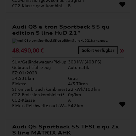
CO2-Emission gew. kombiniert
35g/km
CO2-Klasse gew. kombiniert
B
Audi Q8 e-tron Sportback 55 qu
edition S line HuD 21"
48.490,00 €
Sofort verfügbar
SUV/Geländewagen/Pickup
300 kW (408 PS)
Gebrauchtfahrzeug
Automatik
EZ: 01/2023
34.531 km
Grau
Elektro
4/5 Türen
Stromverbrauch kombiniert
22 kWh/100 km
CO2-Emission kombiniert¹
0g/km
CO2-Klasse
A
Elektr. Reichweite nach WLTP*
542 km
Audi Q5 Sportback 55 TFSI e qu 2x
S line MATRIX AHK