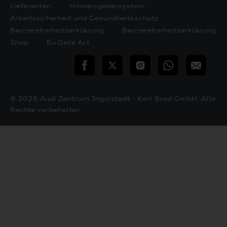
Lieferanten
Hinweisgebersystem
Arbeitssicherheit und Gesundheitsschutz
Barrierefreiheitserklärung
Barrierefreiheitserklärung
Shop
Eu Data Act
teilen
Twitter
Instagram
WhatsApp
E-
Mail
© 2026 Audi Zentrum Ingolstadt - Karl Brod GmbH. Alle
Rechte vorbehalten