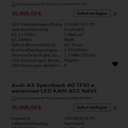
35.890,00 €
Sofort verfügbar
SUV/Geländewagen/Pickup
270 kW (367 PS)
Gebrauchtfahrzeug
Automatik
EZ: 11/2022
1.984 cm³
67.749 km
Weiß
Hybrid (Benzin/Elektro)
4/5 Türen
Kraftstoffverbrauch gew. kombiniert
1.7l/100 km
Stromverbrauch gew. kombiniert
1.7 kWh/100 km
CO2-Emission gew. kombiniert
40g/km
CO2-Klasse gew. kombiniert
B
Audi A3 Sportback 40 TFSI e
advanced LED KAM ACC NAVI
30.890,00 €
Sofort verfügbar
Limousine
150 kW (204 PS)
Gebrauchtfahrzeug
Automatik