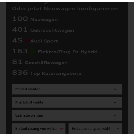
Fahrzeuge:
Oder jetzt Neuwagen konfigurieren
100
Neuwagen
401
Gebrauchtwagen
45
Audi Sport
163
Elektro/Plug-In-Hybrid
81
Geschäftswagen
836
Top Ratenangebote
Modell wählen
Kraftstoff wählen
Getriebe wählen
Erstzulassung von wählen
Erstzulassung bis wählen