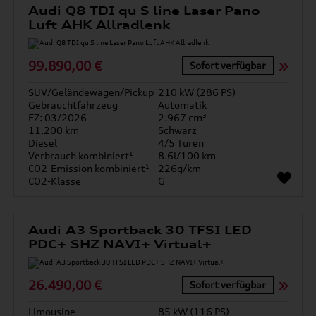
Audi Q8 TDI qu S line Laser Pano
Luft AHK Allradlenk
99.890,00 €
Sofort verfügbar
SUV/Geländewagen/Pickup
210 kW (286 PS)
Gebrauchtfahrzeug
Automatik
EZ: 03/2026
2.967 cm³
11.200 km
Schwarz
Diesel
4/5 Türen
Verbrauch kombiniert¹
8.6l/100 km
CO2-Emission kombiniert¹
226g/km
CO2-Klasse
G
Audi A3 Sportback 30 TFSI LED
PDC+ SHZ NAVI+ Virtual+
26.490,00 €
Sofort verfügbar
Limousine
85 kW (116 PS)