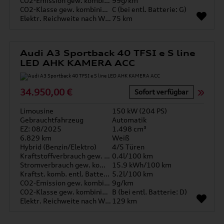
CO2-Emission gew. kombiniert
99g/km
CO2-Klasse gew. kombiniert
C (bei entl. Batterie: G)
Elektr. Reichweite nach WLTP*
75 km
Audi A3 Sportback 40 TFSI e S line
LED AHK KAMERA ACC
34.950,00 €
Sofort verfügbar
Limousine
150 kW (204 PS)
Gebrauchtfahrzeug
Automatik
EZ: 08/2025
1.498 cm³
6.829 km
Weiß
Hybrid (Benzin/Elektro)
4/5 Türen
Kraftstoffverbrauch gew. kombiniert
0.4l/100 km
Stromverbrauch gew. kombiniert
15.9 kWh/100 km
Kraftst. komb. entl. Batterie
5.2l/100 km
CO2-Emission gew. kombiniert
9g/km
CO2-Klasse gew. kombiniert
B (bei entl. Batterie: D)
Elektr. Reichweite nach WLTP*
129 km