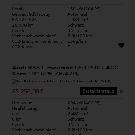
Kombi
150 kW (204 PS)
Gebrauchtfahrzeug
Automatik
EZ: 12/2025
1.984 cm³
28.070 km
Schwarz
Benzin
4/5 Türen
Verbrauch kombiniert¹
7.3l/100 km
CO2-Emission kombiniert¹
166g/km
CO2-Klasse
F
Audi RS3 Limousine LED PDC+ ACC
Kam 19" UPE 76.470,-
65.250,00 €
Bestellfahrzeug
Limousine
294 kW (400 PS)
Neufahrzeug
Automatik
neu
2.480 cm³
0 km
Schwarz
Benzin
4/5 Türen
Verbrauch kombiniert¹
9.2l/100 km