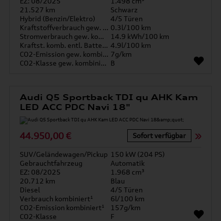
EZ: 08/2025
1.498 cm³
21.527 km
Schwarz
Hybrid (Benzin/Elektro)
4/5 Türen
Kraftstoffverbrauch gew. kombiniert
0.3l/100 km
Stromverbrauch gew. kombiniert
14.9 kWh/100 km
Kraftst. komb. entl. Batterie
4.9l/100 km
CO2-Emission gew. kombiniert
7g/km
CO2-Klasse gew. kombiniert
B
Audi Q5 Sportback TDI qu AHK Kam
LED ACC PDC Navi 18"
44.950,00 €
Sofort verfügbar
SUV/Geländewagen/Pickup
150 kW (204 PS)
Gebrauchtfahrzeug
Automatik
EZ: 08/2025
1.968 cm³
20.712 km
Blau
Diesel
4/5 Türen
Verbrauch kombiniert¹
6l/100 km
CO2-Emission kombiniert¹
157g/km
CO2-Klasse
F