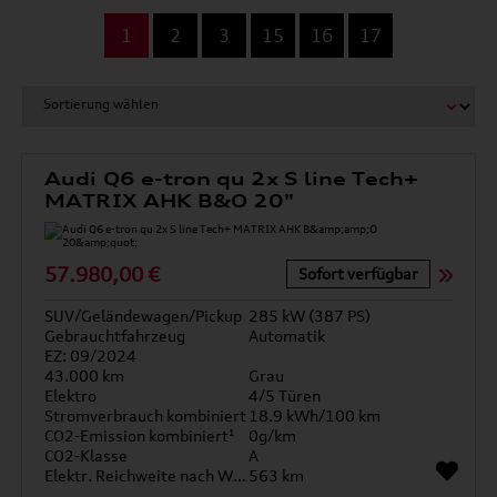
...
1
2
3
15
16
17
Audi Q6 e-tron qu 2x S line Tech+
MATRIX AHK B&O 20"
57.980,00 €
Sofort verfügbar
SUV/Geländewagen/Pickup
285 kW (387 PS)
Gebrauchtfahrzeug
Automatik
EZ: 09/2024
43.000 km
Grau
Elektro
4/5 Türen
Stromverbrauch kombiniert
18.9 kWh/100 km
CO2-Emission kombiniert¹
0g/km
CO2-Klasse
A
Elektr. Reichweite nach WLTP*
563 km