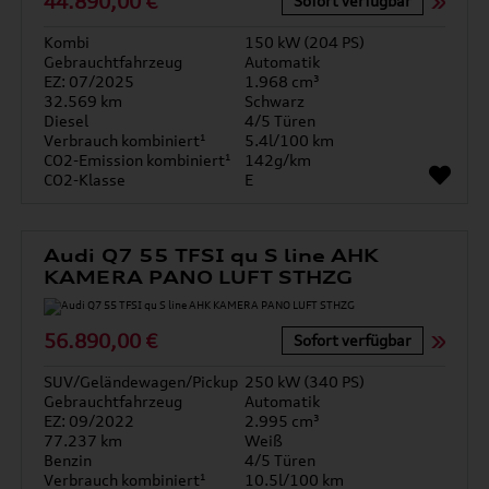
44.890,00 €
Sofort verfügbar
Kombi
150 kW (204 PS)
Gebrauchtfahrzeug
Automatik
EZ: 07/2025
1.968 cm³
32.569 km
Schwarz
Diesel
4/5 Türen
Verbrauch kombiniert¹
5.4l/100 km
CO2-Emission kombiniert¹
142g/km
CO2-Klasse
E
Audi Q7 55 TFSI qu S line AHK
KAMERA PANO LUFT STHZG
56.890,00 €
Sofort verfügbar
SUV/Geländewagen/Pickup
250 kW (340 PS)
Gebrauchtfahrzeug
Automatik
EZ: 09/2022
2.995 cm³
77.237 km
Weiß
Benzin
4/5 Türen
Verbrauch kombiniert¹
10.5l/100 km