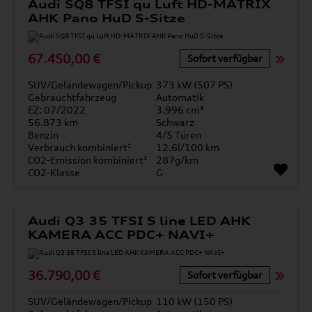
Audi SQ8 TFSI qu Luft HD-MATRIX
AHK Pano HuD S-Sitze
67.450,00 €
Sofort verfügbar
SUV/Geländewagen/Pickup
373 kW (507 PS)
Gebrauchtfahrzeug
Automatik
EZ: 07/2022
3.996 cm³
56.873 km
Schwarz
Benzin
4/5 Türen
Verbrauch kombiniert¹
12.6l/100 km
CO2-Emission kombiniert¹
287g/km
CO2-Klasse
G
Audi Q3 35 TFSI S line LED AHK
KAMERA ACC PDC+ NAVI+
36.790,00 €
Sofort verfügbar
SUV/Geländewagen/Pickup
110 kW (150 PS)