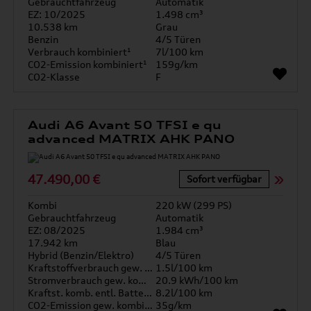
Gebrauchtfahrzeug
Automatik
EZ: 10/2025
1.498 cm³
10.538 km
Grau
Benzin
4/5 Türen
Verbrauch kombiniert¹
7l/100 km
CO2-Emission kombiniert¹
159g/km
CO2-Klasse
F
Audi A6 Avant 50 TFSI e qu
advanced MATRIX AHK PANO
47.490,00 €
Sofort verfügbar
Kombi
220 kW (299 PS)
Gebrauchtfahrzeug
Automatik
EZ: 08/2025
1.984 cm³
17.942 km
Blau
Hybrid (Benzin/Elektro)
4/5 Türen
Kraftstoffverbrauch gew. kombiniert
1.5l/100 km
Stromverbrauch gew. kombiniert
20.9 kWh/100 km
Kraftst. komb. entl. Batterie
8.2l/100 km
CO2-Emission gew. kombiniert
35g/km