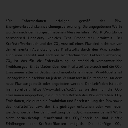
*Die Informationen erfolgen gemäß der Pkw-
Energieverbrauchskennzeichnungsverordnung. Die angegebenen Werte
wurden nach dem vorgeschriebenen Messverfahren WLTP (Worldwide
harmonised Light-duty vehicles Test Procedures) ermittelt. Der
Kraftstoffverbrauch und der CO₂-Ausstoß eines Pkw sind nicht nur von
der effizienten Ausnutzung des Kraftstoffs durch den Pkw, sondern
auch vom Fahrstil und anderen nichttechnischen Faktoren abhängig.
CO₂ ist das für die Erderwärmung hauptsächlich verantwortliche
Treibhausgas. Ein Leitfaden über den Kraftstoffverbrauch und die CO₂-
Emissionen aller in Deutschland angebotenen neuen Pkw-Modelle ist
unentgeltlich einsehbar an jedem Verkaufsort in Deutschland, an dem
neue Pkw ausgestellt oder angeboten werden. Der Leitfaden ist auch
hier abrufbar: https://www.dat.de/co2/. Es werden nur die CO₂-
Emissionen angegeben, die durch den Betrieb des Pkw entstehen. CO₂-
Emissionen, die durch die Produktion und Bereitstellung des Pkw sowie
des Kraftstoffes bzw. der Energieträger entstehen oder vermieden
werden, werden bei der Ermittlung der CO₂-Emissionen gemäß WLTP
nicht berücksichtigt. **Aufgrund der CO₂-Bepreisung sind künftig
Erhöhungen der Kraftstoffkosten möglich. Die künftige CO₂-