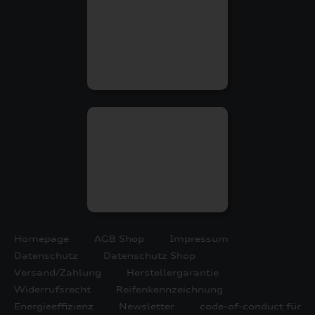
Homepage
AGB Shop
Impressum
Datenschutz
Datenschutz Shop
Versand/Zahlung
Herstellergarantie
Widerrufsrecht
Reifenkennzeichnung
Energieeffizienz
Newsletter
code-of-conduct für