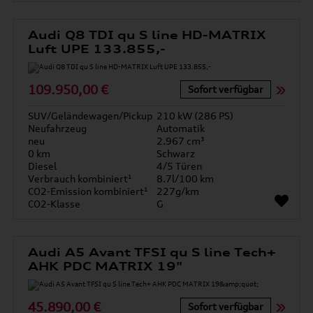
Audi Q8 TDI qu S line HD-MATRIX
Luft UPE 133.855,-
109.950,00 €
Sofort verfügbar
SUV/Geländewagen/Pickup
210 kW (286 PS)
Neufahrzeug
Automatik
neu
2.967 cm³
0 km
Schwarz
Diesel
4/5 Türen
Verbrauch kombiniert¹
8.7l/100 km
CO2-Emission kombiniert¹
227g/km
CO2-Klasse
G
Audi A5 Avant TFSI qu S line Tech+
AHK PDC MATRIX 19"
45.890,00 €
Sofort verfügbar