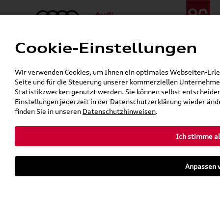
Cookie-Einstellungen
Menü
Telefon:
+49 (0)841 / 49 140
Wir verwenden Cookies, um Ihnen ein optimales Webseiten-Erlebn
24h-Pannenhilfe:
+49 (0)171 / 870 72 87
Seite und für die Steuerung unserer kommerziellen Unternehmen
Gerade geöffnet
Statistikzwecken genutzt werden. Sie können selbst entscheiden
Verkauf:
Mo. - Fr. 08:00 - 19:00 Uhr Sa. 09:00 - 13:00 Uhr
Einstellungen jederzeit in der Datenschutzerklärung wieder ände
Service:
Mo. - Fr. 06:00 - 20:00 Uhr Sa. 08:00 - 13:00 Uhr
finden Sie in unseren
Datenschutzhinweisen
.
Ich stimme al
Zurück zur Startseite
Parkhaus
Anpassen v
Sofort verfügbare