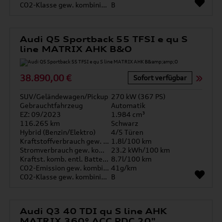
CO2-Klasse gew. kombiniert
B
Audi Q5 Sportback 55 TFSI e qu S
line MATRIX AHK B&O
38.890,00 €
Sofort verfügbar
SUV/Geländewagen/Pickup
270 kW (367 PS)
Gebrauchtfahrzeug
Automatik
EZ: 09/2023
1.984 cm³
116.265 km
Schwarz
Hybrid (Benzin/Elektro)
4/5 Türen
Kraftstoffverbrauch gew. kombiniert
1.8l/100 km
Stromverbrauch gew. kombiniert
23.2 kWh/100 km
Kraftst. komb. entl. Batterie
8.7l/100 km
CO2-Emission gew. kombiniert
41g/km
CO2-Klasse gew. kombiniert
B
Audi Q3 40 TDI qu S line AHK
MATRIX 360° ACC PDC 20"