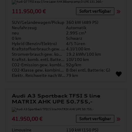
111.950,00 €
Sofort verfügbar
SUV/Geländewagen/Pickup
360 kW (489 PS)
Neufahrzeug
Automatik
neu
2.995 cm³
0 km
Schwarz
Hybrid (Benzin/Elektro)
4/5 Türen
Kraftstoffverbrauch gew. kombiniert
4.1l/100 km
Stromverbrauch gew. kombiniert
19.2 kWh/100 km
Kraftst. komb. entl. Batterie
10l/100 km
CO2-Emission gew. kombiniert
92g/km
CO2-Klasse gew. kombiniert
B (bei entl. Batterie: G)
Elektr. Reichweite nach WLTP*
79 km
Audi A3 Sportback TFSI S line
MATRIX AHK UPE 50.755,-
41.950,00 €
Sofort verfügbar
Limousine
110 kW (150 PS)