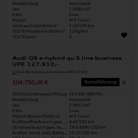
Neufahrzeug
Automatik
neu
1.498 cm³
0 km
Grau
Benzin
4/5 Türen
Verbrauch kombiniert¹
5.5l/100 km
CO2-Emission kombiniert¹
126g/km
CO2-Klasse
D
Audi Q8 e-hybrid qu S line business
UPE 127.910,-
104.750,00 €
Bestellfahrzeug
SUV/Geländewagen/Pickup
360 kW (489 PS)
Neufahrzeug
Automatik
neu
2.995 cm³
0 km
Grau
Hybrid (Benzin/Elektro)
4/5 Türen
Kraftstoffverbrauch gew. kombiniert
4.4l/100 km
Stromverbrauch gew. kombiniert
19.6 kWh/100 km
Kraftst. komb. entl. Batterie
10.3l/100 km