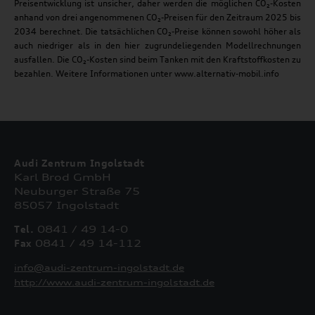
Preisentwicklung ist unsicher, daher werden die möglichen CO₂-Kosten
anhand von drei angenommenen CO₂-Preisen für den Zeitraum 2025 bis
2034 berechnet. Die tatsächlichen CO₂-Preise können sowohl höher als
auch niedriger als in den hier zugrundeliegenden Modellrechnungen
ausfallen. Die CO₂-Kosten sind beim Tanken mit den Kraftstoffkosten zu
bezahlen. Weitere Informationen unter www.alternativ-mobil.info
Audi Zentrum Ingolstadt
Karl Brod GmbH
Neuburger Straße 75
85057 Ingolstadt
Tel.
0841 / 49 14-0
Fax
0841 / 49 14-112
info@audi-zentrum-ingolstadt.de
http://www.audi-zentrum-ingolstadt.de