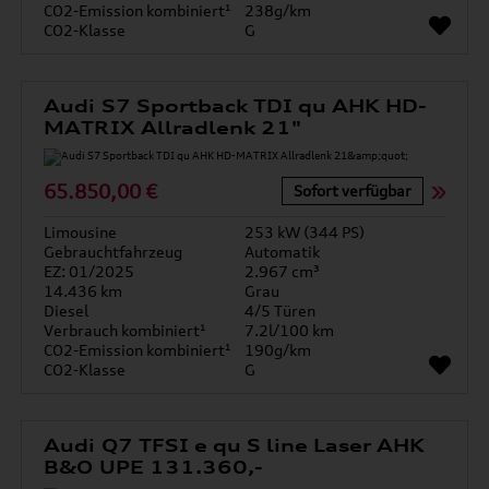
CO2-Emission kombiniert¹
238g/km
CO2-Klasse
G
Audi S7 Sportback TDI qu AHK HD-
MATRIX Allradlenk 21"
65.850,00 €
Sofort verfügbar
Limousine
253 kW (344 PS)
Gebrauchtfahrzeug
Automatik
EZ: 01/2025
2.967 cm³
14.436 km
Grau
Diesel
4/5 Türen
Verbrauch kombiniert¹
7.2l/100 km
CO2-Emission kombiniert¹
190g/km
CO2-Klasse
G
Audi Q7 TFSI e qu S line Laser AHK
B&O UPE 131.360,-