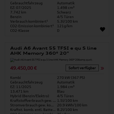
Gebrauchtfahrzeug
Automatik
EZ: 07/2025
1.498 cm³
7.742 km
Schwarz
Benzin
4/5 Türen
Verbrauch kombiniert¹
5.3l/100 km
CO2-Emission kombiniert¹
121g/km
CO2-Klasse
D
Audi A6 Avant 55 TFSI e qu S line
AHK Memory 360° 20"
49.450,00 €
Sofort verfügbar
Kombi
270 kW (367 PS)
Gebrauchtfahrzeug
Automatik
EZ: 11/2025
1.984 cm³
13.471 km
Blau
Hybrid (Benzin/Elektro)
4/5 Türen
Kraftstoffverbrauch gew. kombiniert
1.5l/100 km
Stromverbrauch gew. kombiniert
20.9 kWh/100 km
Kraftst. komb. entl. Batterie
8.2l/100 km