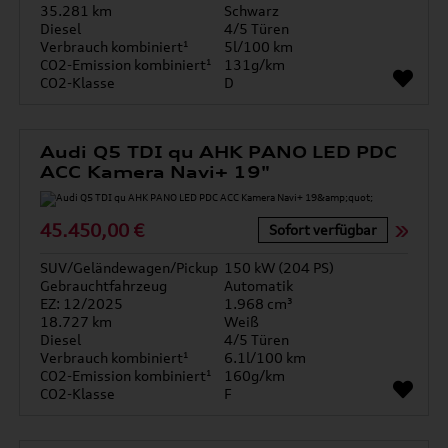
35.281 km
Schwarz
Diesel
4/5 Türen
Verbrauch kombiniert¹
5l/100 km
CO2-Emission kombiniert¹
131g/km
CO2-Klasse
D
Audi Q5 TDI qu AHK PANO LED PDC
ACC Kamera Navi+ 19"
45.450,00 €
Sofort verfügbar
SUV/Geländewagen/Pickup
150 kW (204 PS)
Gebrauchtfahrzeug
Automatik
EZ: 12/2025
1.968 cm³
18.727 km
Weiß
Diesel
4/5 Türen
Verbrauch kombiniert¹
6.1l/100 km
CO2-Emission kombiniert¹
160g/km
CO2-Klasse
F