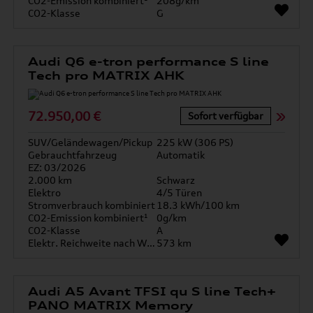
CO2-Emission kombiniert¹
208g/km
CO2-Klasse
G
Audi Q6 e-tron performance S line
Tech pro MATRIX AHK
72.950,00 €
Sofort verfügbar
SUV/Geländewagen/Pickup
225 kW (306 PS)
Gebrauchtfahrzeug
Automatik
EZ: 03/2026
2.000 km
Schwarz
Elektro
4/5 Türen
Stromverbrauch kombiniert
18.3 kWh/100 km
CO2-Emission kombiniert¹
0g/km
CO2-Klasse
A
Elektr. Reichweite nach WLTP*
573 km
Audi A5 Avant TFSI qu S line Tech+
PANO MATRIX Memory