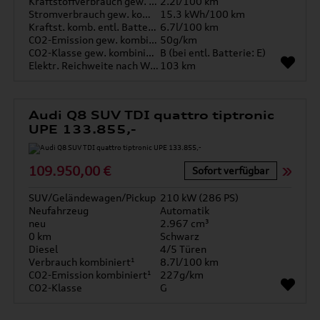
Kraftstoffverbrauch gew. kombiniert
2.2l/100 km
Stromverbrauch gew. kombiniert
15.3 kWh/100 km
Kraftst. komb. entl. Batterie
6.7l/100 km
CO2-Emission gew. kombiniert
50g/km
CO2-Klasse gew. kombiniert
B (bei entl. Batterie: E)
Elektr. Reichweite nach WLTP*
103 km
Audi Q8 SUV TDI quattro tiptronic
UPE 133.855,-
109.950,00 €
Sofort verfügbar
SUV/Geländewagen/Pickup
210 kW (286 PS)
Neufahrzeug
Automatik
neu
2.967 cm³
0 km
Schwarz
Diesel
4/5 Türen
Verbrauch kombiniert¹
8.7l/100 km
CO2-Emission kombiniert¹
227g/km
CO2-Klasse
G