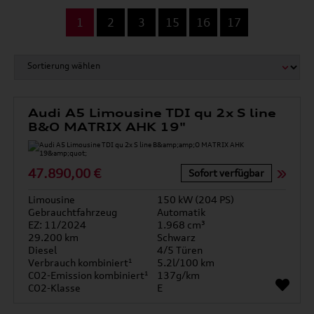
...
1
2
3
15
16
17
Audi A5 Limousine TDI qu 2x S line
B&O MATRIX AHK 19"
47.890,00 €
Sofort verfügbar
Limousine
150 kW (204 PS)
Gebrauchtfahrzeug
Automatik
EZ: 11/2024
1.968 cm³
29.200 km
Schwarz
Diesel
4/5 Türen
Verbrauch kombiniert¹
5.2l/100 km
CO2-Emission kombiniert¹
137g/km
CO2-Klasse
E