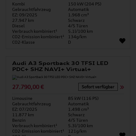
Kombi
150 kW (204 PS)
Gebrauchtfahrzeug
Automatik
EZ: 09/2025
1.968 cm³
27.947 km
Schwarz
Diesel
4/5 Türen
Verbrauch kombiniert¹
5.1l/100 km
CO2-Emission kombiniert¹
134g/km
CO2-Klasse
D
Audi A3 Sportback 30 TFSI LED
PDC+ SHZ NAVI+ Virtual+
27.790,00 €
Sofort verfügbar
Limousine
85 kW (116 PS)
Gebrauchtfahrzeug
Automatik
EZ: 07/2025
1.498 cm³
11.877 km
Schwarz
Benzin
4/5 Türen
Verbrauch kombiniert¹
5.3l/100 km
CO2-Emission kombiniert¹
121g/km