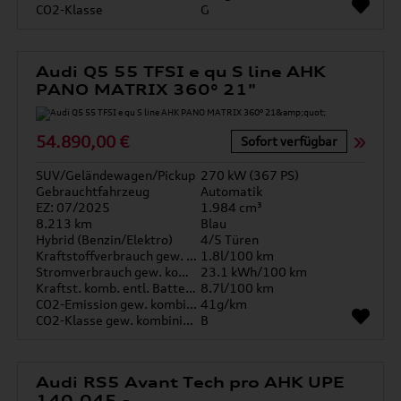
CO2-Klasse
G
Audi Q5 55 TFSI e qu S line AHK
PANO MATRIX 360° 21"
54.890,00 €
Sofort verfügbar
SUV/Geländewagen/Pickup
270 kW (367 PS)
Gebrauchtfahrzeug
Automatik
EZ: 07/2025
1.984 cm³
8.213 km
Blau
Hybrid (Benzin/Elektro)
4/5 Türen
Kraftstoffverbrauch gew. kombiniert
1.8l/100 km
Stromverbrauch gew. kombiniert
23.1 kWh/100 km
Kraftst. komb. entl. Batterie
8.7l/100 km
CO2-Emission gew. kombiniert
41g/km
CO2-Klasse gew. kombiniert
B
Audi RS5 Avant Tech pro AHK UPE
140.045,-