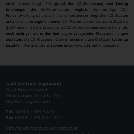
nicht berücksichtigt. **Aufgrund der CO₂-Bepreisung sind künftig
Erhöhungen der Kraftstoffkosten möglich. Die künftige CO₂-
Preisentwicklung ist unsicher, daher werden die möglichen CO₂-Kosten
anhand von drei angenommenen CO₂-Preisen für den Zeitraum 2025 bis
2034 berechnet. Die tatsächlichen CO₂-Preise können sowohl höher als
auch niedriger als in den hier zugrundeliegenden Modellrechnungen
ausfallen. Die CO₂-Kosten sind beim Tanken mit den Kraftstoffkosten zu
bezahlen. Weitere Informationen unter www.alternativ-mobil.info
Audi Zentrum Ingolstadt
Karl Brod GmbH
Neuburger Straße 75
85057 Ingolstadt
Tel.
0841 / 49 14-0
Fax
0841 / 49 14-112
info@audi-zentrum-ingolstadt.de