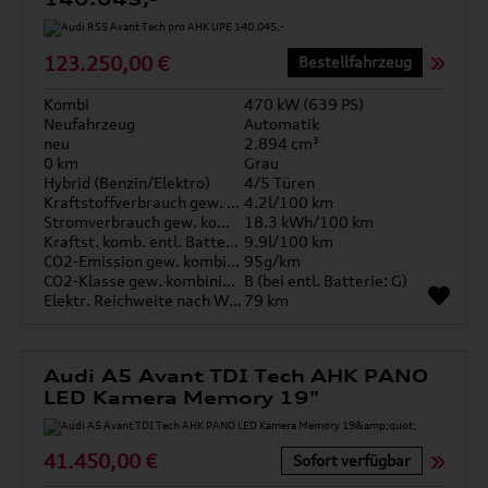
123.250,00 €
Bestellfahrzeug
Kombi
470 kW (639 PS)
Neufahrzeug
Automatik
neu
2.894 cm³
0 km
Grau
Hybrid (Benzin/Elektro)
4/5 Türen
Kraftstoffverbrauch gew. kombiniert
4.2l/100 km
Stromverbrauch gew. kombiniert
18.3 kWh/100 km
Kraftst. komb. entl. Batterie
9.9l/100 km
CO2-Emission gew. kombiniert
95g/km
CO2-Klasse gew. kombiniert
B (bei entl. Batterie: G)
Elektr. Reichweite nach WLTP*
79 km
Audi A5 Avant TDI Tech AHK PANO
LED Kamera Memory 19"
41.450,00 €
Sofort verfügbar