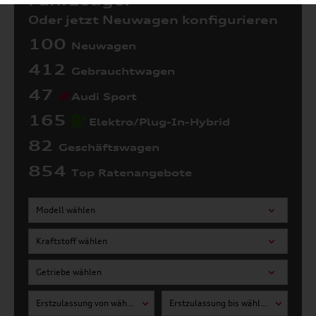
Fahrzeuge:
Oder jetzt Neuwagen konfigurieren
100
Neuwagen
412
Gebrauchtwagen
47
Audi Sport
165
Elektro/Plug-In-Hybrid
82
Geschäftswagen
854
Top Ratenangebote
Modell wählen
Kraftstoff wählen
Getriebe wählen
Erstzulassung von wählen
Erstzulassung bis wählen