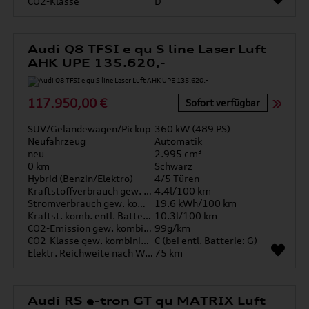
CO2-Klasse
D
Audi Q8 TFSI e qu S line Laser Luft
AHK UPE 135.620,-
117.950,00 €
Sofort verfügbar
SUV/Geländewagen/Pickup
360 kW (489 PS)
Neufahrzeug
Automatik
neu
2.995 cm³
0 km
Schwarz
Hybrid (Benzin/Elektro)
4/5 Türen
Kraftstoffverbrauch gew. kombiniert
4.4l/100 km
Stromverbrauch gew. kombiniert
19.6 kWh/100 km
Kraftst. komb. entl. Batterie
10.3l/100 km
CO2-Emission gew. kombiniert
99g/km
CO2-Klasse gew. kombiniert
C (bei entl. Batterie: G)
Elektr. Reichweite nach WLTP*
75 km
Audi RS e-tron GT qu MATRIX Luft