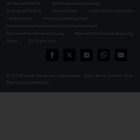
Widerrufsrecht
Reifenkennzeichnung
Energieeffizienz
Newsletter
code-of-conduct für
Lieferanten
Hinweisgebersystem
Arbeitssicherheit und Gesundheitsschutz
Barrierefreiheitserklärung
Barrierefreiheitserklärung
Shop
Eu Data Act
teilen
Twitter
Instagram
WhatsApp
E-
Mail
© 2026 Audi Zentrum Ingolstadt - Karl Brod GmbH. Alle
Rechte vorbehalten