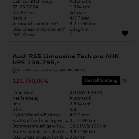
Gebrauchtfahrzeug
Automatik
EZ: 05/2024
1.984 cm³
43.707 km
Schwarz
Benzin
4/5 Türen
Verbrauch kombiniert¹
8.2l/100 km
CO2-Emission kombiniert¹
185g/km
CO2-Klasse
G
Audi RS5 Limousine Tech pro AHK
UPE 138.795,-
121.750,00 €
Bestellfahrzeug
Limousine
470 kW (639 PS)
Neufahrzeug
Automatik
neu
2.894 cm³
0 km
Rot
Hybrid (Benzin/Elektro)
4/5 Türen
Kraftstoffverbrauch gew. kombiniert
4.1l/100 km
Stromverbrauch gew. kombiniert
18.1 kWh/100 km
Kraftst. komb. entl. Batterie
9.8l/100 km
CO2-Emission gew. kombiniert
93g/km