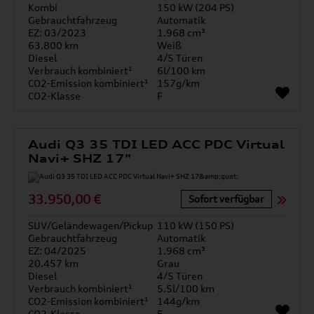
Kombi
150 kW (204 PS)
Gebrauchtfahrzeug
Automatik
EZ: 03/2023
1.968 cm³
63.800 km
Weiß
Diesel
4/5 Türen
Verbrauch kombiniert¹
6l/100 km
CO2-Emission kombiniert¹
157g/km
CO2-Klasse
F
Audi Q3 35 TDI LED ACC PDC Virtual
Navi+ SHZ 17"
33.950,00 €
Sofort verfügbar
SUV/Geländewagen/Pickup
110 kW (150 PS)
Gebrauchtfahrzeug
Automatik
EZ: 04/2025
1.968 cm³
20.457 km
Grau
Diesel
4/5 Türen
Verbrauch kombiniert¹
5.5l/100 km
CO2-Emission kombiniert¹
144g/km
CO2-Klasse
E