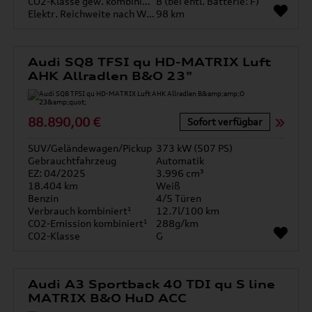
CO2-Klasse gew. kombiniert
B (bei entl. Batterie: F)
Elektr. Reichweite nach WLTP*
98 km
Audi SQ8 TFSI qu HD-MATRIX Luft
AHK Allradlen B&O 23"
88.890,00 €
Sofort verfügbar
SUV/Geländewagen/Pickup
373 kW (507 PS)
Gebrauchtfahrzeug
Automatik
EZ: 04/2025
3.996 cm³
18.404 km
Weiß
Benzin
4/5 Türen
Verbrauch kombiniert¹
12.7l/100 km
CO2-Emission kombiniert¹
288g/km
CO2-Klasse
G
Audi A3 Sportback 40 TDI qu S line
MATRIX B&O HuD ACC