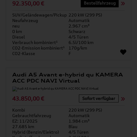
92.350,00 €
Bestellfahrzeug
SUV/Geländewagen/Pickup
220 kW (299 PS)
Neufahrzeug
Automatik
neu
2.967 cm³
0 km
Schwarz
Diesel
4/5 Türen
Verbrauch kombiniert¹
6.5l/100 km
CO2-Emission kombiniert¹
170g/km
CO2-Klasse
F
Audi A5 Avant e-hybrid qu KAMERA
ACC PDC NAVI Virtual
43.850,00 €
Sofort verfügbar
Kombi
220 kW (299 PS)
Gebrauchtfahrzeug
Automatik
EZ: 11/2025
1.984 cm³
27.685 km
Blau
Hybrid (Benzin/Elektro)
4/5 Türen