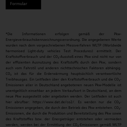
Formular
*Die Informationen erfolgen gemäß der Pkw-
Energieverbrauchskennzeichnungsverordnung. Die angegebenen Werte
wurden nach dem vorgeschriebenen Messverfahren WLTP (Worldwide
harmonised Light-duty vehicles Test Procedures) ermittelt. Der
Kraftstoffverbrauch und der CO₂-Ausstoß eines Pkw sind nicht nur von
der effizienten Ausnutzung des Kraftstoffs durch den Pkw, sondern
auch vom Fahrstil und anderen nichttechnischen Faktoren abhängig.
CO₂ ist das für die Erderwärmung hauptsächlich verantwortliche
Treibhausgas. Ein Leitfaden über den Kraftstoffverbrauch und die CO₂-
Emissionen aller in Deutschland angebotenen neuen Pkw-Modelle ist
unentgeltlich einsehbar an jedem Verkaufsort in Deutschland, an dem
neue Pkw ausgestellt oder angeboten werden. Der Leitfaden ist auch
hier abrufbar: https://www.dat.de/co2/. Es werden nur die CO₂-
Emissionen angegeben, die durch den Betrieb des Pkw entstehen. CO₂-
Emissionen, die durch die Produktion und Bereitstellung des Pkw sowie
des Kraftstoffes bzw. der Energieträger entstehen oder vermieden
werden, werden bei der Ermittlung der CO₂-Emissionen gemäß WLTP