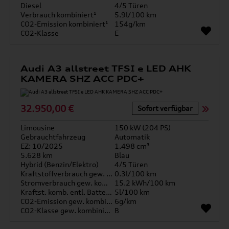
Diesel
4/5 Türen
Verbrauch kombiniert¹
5.9l/100 km
CO2-Emission kombiniert¹
154g/km
CO2-Klasse
E
Audi A3 allstreet TFSI e LED AHK
KAMERA SHZ ACC PDC+
32.950,00 €
Sofort verfügbar
Limousine
150 kW (204 PS)
Gebrauchtfahrzeug
Automatik
EZ: 10/2025
1.498 cm³
5.628 km
Blau
Hybrid (Benzin/Elektro)
4/5 Türen
Kraftstoffverbrauch gew. kombiniert
0.3l/100 km
Stromverbrauch gew. kombiniert
15.2 kWh/100 km
Kraftst. komb. entl. Batterie
5l/100 km
CO2-Emission gew. kombiniert
6g/km
CO2-Klasse gew. kombiniert
B