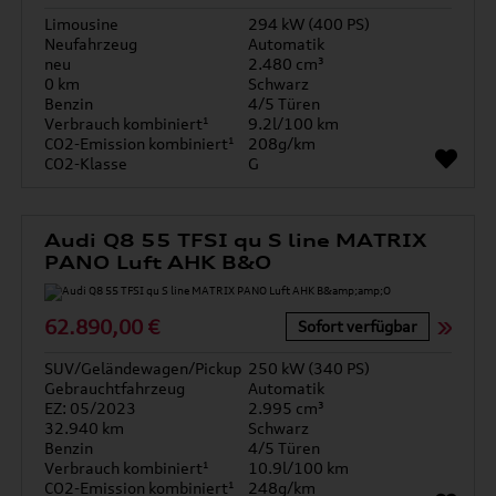
Limousine
294 kW (400 PS)
Neufahrzeug
Automatik
neu
2.480 cm³
0 km
Schwarz
Benzin
4/5 Türen
Verbrauch kombiniert¹
9.2l/100 km
CO2-Emission kombiniert¹
208g/km
CO2-Klasse
G
Audi Q8 55 TFSI qu S line MATRIX
PANO Luft AHK B&O
62.890,00 €
Sofort verfügbar
SUV/Geländewagen/Pickup
250 kW (340 PS)
Gebrauchtfahrzeug
Automatik
EZ: 05/2023
2.995 cm³
32.940 km
Schwarz
Benzin
4/5 Türen
Verbrauch kombiniert¹
10.9l/100 km
CO2-Emission kombiniert¹
248g/km