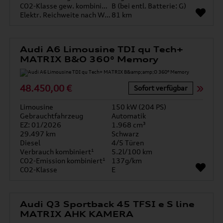
CO2-Klasse gew. kombiniert
B (bei entl. Batterie: G)
Elektr. Reichweite nach WLTP*
81 km
Audi A6 Limousine TDI qu Tech+
MATRIX B&O 360° Memory
48.450,00 €
Sofort verfügbar
Limousine
150 kW (204 PS)
Gebrauchtfahrzeug
Automatik
EZ: 01/2026
1.968 cm³
29.497 km
Schwarz
Diesel
4/5 Türen
Verbrauch kombiniert¹
5.2l/100 km
CO2-Emission kombiniert¹
137g/km
CO2-Klasse
E
Audi Q3 Sportback 45 TFSI e S line
MATRIX AHK KAMERA