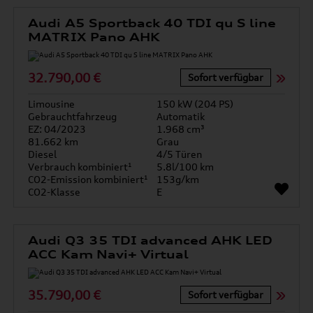
Audi A5 Sportback 40 TDI qu S line
MATRIX Pano AHK
32.790,00 €
Sofort verfügbar
Limousine
150 kW (204 PS)
Gebrauchtfahrzeug
Automatik
EZ: 04/2023
1.968 cm³
81.662 km
Grau
Diesel
4/5 Türen
Verbrauch kombiniert¹
5.8l/100 km
CO2-Emission kombiniert¹
153g/km
CO2-Klasse
E
Audi Q3 35 TDI advanced AHK LED
ACC Kam Navi+ Virtual
35.790,00 €
Sofort verfügbar