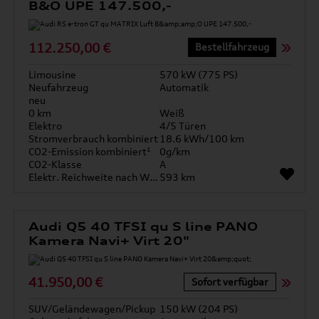
B&O UPE 147.500,-
112.250,00 €
Bestellfahrzeug
Limousine
570 kW (775 PS)
Neufahrzeug
Automatik
neu
0 km
Weiß
Elektro
4/5 Türen
Stromverbrauch kombiniert
18.6 kWh/100 km
CO2-Emission kombiniert¹
0g/km
CO2-Klasse
A
Elektr. Reichweite nach WLTP*
593 km
Audi Q5 40 TFSI qu S line PANO
Kamera Navi+ Virt 20"
41.950,00 €
Sofort verfügbar
SUV/Geländewagen/Pickup
150 kW (204 PS)