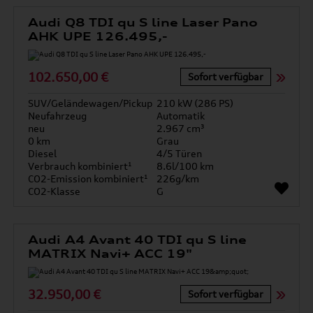
Audi Q8 TDI qu S line Laser Pano
AHK UPE 126.495,-
102.650,00 €
Sofort verfügbar
SUV/Geländewagen/Pickup
210 kW (286 PS)
Neufahrzeug
Automatik
neu
2.967 cm³
0 km
Grau
Diesel
4/5 Türen
Verbrauch kombiniert¹
8.6l/100 km
CO2-Emission kombiniert¹
226g/km
CO2-Klasse
G
Audi A4 Avant 40 TDI qu S line
MATRIX Navi+ ACC 19"
32.950,00 €
Sofort verfügbar