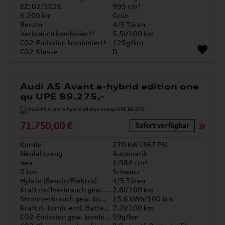
EZ: 02/2026
999 cm³
6.200 km
Grün
Benzin
4/5 Türen
Verbrauch kombiniert¹
5.5l/100 km
CO2-Emission kombiniert¹
125g/km
CO2-Klasse
D
Audi A5 Avant e-hybrid edition one
qu UPE 89.275,-
71.750,00 €
Sofort verfügbar
Kombi
270 kW (367 PS)
Neufahrzeug
Automatik
neu
1.984 cm³
0 km
Schwarz
Hybrid (Benzin/Elektro)
4/5 Türen
Kraftstoffverbrauch gew. kombiniert
2.6l/100 km
Stromverbrauch gew. kombiniert
15.6 kWh/100 km
Kraftst. komb. entl. Batterie
7.2l/100 km
CO2-Emission gew. kombiniert
59g/km