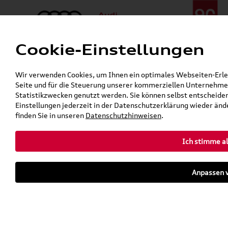
Cookie-Einstellungen
Menü
Telefon:
+49 (0)841 / 49 140
Wir verwenden Cookies, um Ihnen ein optimales Webseiten-Erlebn
24h-Pannenhilfe:
+49 (0)171 / 870 72 87
Seite und für die Steuerung unserer kommerziellen Unternehmen
Gerade geöffnet
Statistikzwecken genutzt werden. Sie können selbst entscheiden
Verkauf:
Mo. - Fr. 08:00 - 19:00 Uhr Sa. 09:00 - 13:00 Uhr
Einstellungen jederzeit in der Datenschutzerklärung wieder ände
Service:
Mo. - Fr. 06:00 - 20:00 Uhr Sa. 08:00 - 13:00 Uhr
finden Sie in unseren
Datenschutzhinweisen
.
Ich stimme al
Zurück zur Startseite
Parkhaus
Anpassen v
Sofort verfügbare