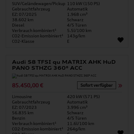
SUV/Geländewagen/Pickup
110 kW (150 PS)
Gebrauchtfahrzeug
Automatik
EZ: 07/2025
1.968 cm³
38.602 km
Schwarz
Diesel
4/5 Türen
Verbrauch kombiniert¹
5.5l/100 km
CO2-Emission kombiniert¹
143g/km
CO2-Klasse
E
Audi S8 TFSI qu MATRIX AHK HuD
PANO STHZG 360° ACC
85.450,00 €
Sofort verfügbar
Limousine
420 kW (571 PS)
Gebrauchtfahrzeug
Automatik
EZ: 07/2023
3.996 cm³
56.835 km
Schwarz
Benzin
4/5 Türen
Verbrauch kombiniert¹
11.6l/100 km
CO2-Emission kombiniert¹
264g/km