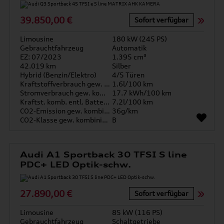
39.850,00 €
Sofort verfügbar
Limousine
180 kW (245 PS)
Gebrauchtfahrzeug
Automatik
EZ: 07/2023
1.395 cm³
42.019 km
Silber
Hybrid (Benzin/Elektro)
4/5 Türen
Kraftstoffverbrauch gew. kombiniert
1.6l/100 km
Stromverbrauch gew. kombiniert
17.7 kWh/100 km
Kraftst. komb. entl. Batterie
7.2l/100 km
CO2-Emission gew. kombiniert
36g/km
CO2-Klasse gew. kombiniert
B
Audi A1 Sportback 30 TFSI S line
PDC+ LED Optik-schw.
27.890,00 €
Sofort verfügbar
Limousine
85 kW (116 PS)
Gebrauchtfahrzeug
Schaltgetriebe