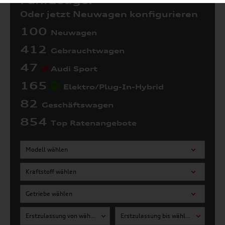
Fahrzeuge:
Oder jetzt Neuwagen konfigurieren
100
Neuwagen
412
Gebrauchtwagen
47
Audi Sport
165
Elektro/Plug-In-Hybrid
82
Geschäftswagen
854
Top Ratenangebote
Modell wählen
Kraftstoff wählen
Getriebe wählen
Erstzulassung von wählen
Erstzulassung bis wählen