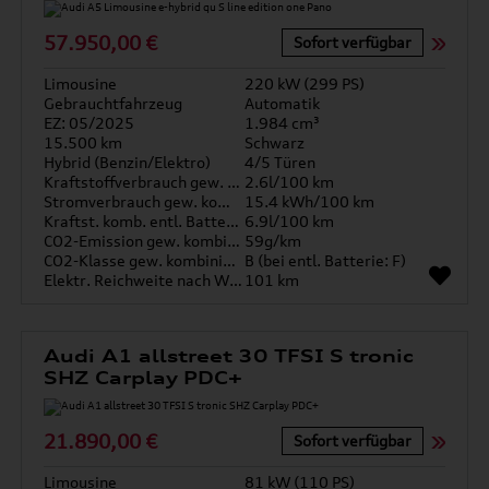
57.950,00 €
Sofort verfügbar
Limousine
220 kW (299 PS)
Gebrauchtfahrzeug
Automatik
EZ: 05/2025
1.984 cm³
15.500 km
Schwarz
Hybrid (Benzin/Elektro)
4/5 Türen
Kraftstoffverbrauch gew. kombiniert
2.6l/100 km
Stromverbrauch gew. kombiniert
15.4 kWh/100 km
Kraftst. komb. entl. Batterie
6.9l/100 km
CO2-Emission gew. kombiniert
59g/km
CO2-Klasse gew. kombiniert
B (bei entl. Batterie: F)
Elektr. Reichweite nach WLTP*
101 km
Audi A1 allstreet 30 TFSI S tronic
SHZ Carplay PDC+
21.890,00 €
Sofort verfügbar
Limousine
81 kW (110 PS)