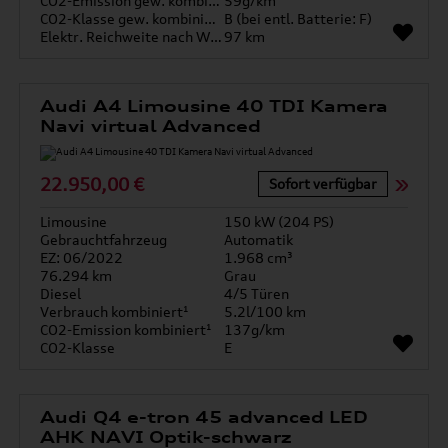
CO2-Emission gew. kombiniert
59g/km
CO2-Klasse gew. kombiniert
B (bei entl. Batterie: F)
Elektr. Reichweite nach WLTP*
97 km
Audi A4 Limousine 40 TDI Kamera
Navi virtual Advanced
22.950,00 €
Sofort verfügbar
Limousine
150 kW (204 PS)
Gebrauchtfahrzeug
Automatik
EZ: 06/2022
1.968 cm³
76.294 km
Grau
Diesel
4/5 Türen
Verbrauch kombiniert¹
5.2l/100 km
CO2-Emission kombiniert¹
137g/km
CO2-Klasse
E
Audi Q4 e-tron 45 advanced LED
AHK NAVI Optik-schwarz