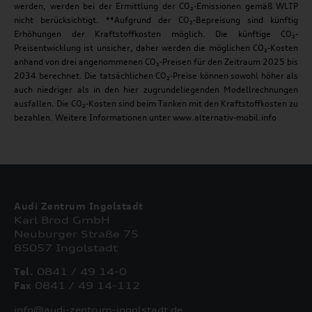
werden, werden bei der Ermittlung der CO₂-Emissionen gemäß WLTP
nicht berücksichtigt. **Aufgrund der CO₂-Bepreisung sind künftig
Erhöhungen der Kraftstoffkosten möglich. Die künftige CO₂-
Preisentwicklung ist unsicher, daher werden die möglichen CO₂-Kosten
anhand von drei angenommenen CO₂-Preisen für den Zeitraum 2025 bis
2034 berechnet. Die tatsächlichen CO₂-Preise können sowohl höher als
auch niedriger als in den hier zugrundeliegenden Modellrechnungen
ausfallen. Die CO₂-Kosten sind beim Tanken mit den Kraftstoffkosten zu
bezahlen. Weitere Informationen unter www.alternativ-mobil.info
Audi Zentrum Ingolstadt
Karl Brod GmbH
Neuburger Straße 75
85057 Ingolstadt
Tel.
0841 / 49 14-0
Fax
0841 / 49 14-112
info@audi-zentrum-ingolstadt.de