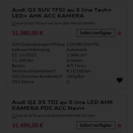
Audi Q3 SUV TFSI qu S line Tech+
LED+ AHK ACC KAMERA
51.980,00 €
Sofort verfügbar
SUV/Geländewagen/Pickup
150 kW (204 PS)
Gebrauchtfahrzeug
Automatik
EZ: 12/2025
1.984 cm³
11.200 km
Schwarz
Benzin
4/5 Türen
Verbrauch kombiniert¹
8.1l/100 km
CO2-Emission kombiniert¹
183g/km
CO2-Klasse
G
Audi Q2 35 TDI qu S line LED AHK
KAMERA PDC ACC Navi+
31.490,00 €
Sofort verfügbar