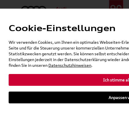
Cookie-Einstellungen
Menü
Telefon:
+49 (0)841 / 49 140
Wir verwenden Cookies, um Ihnen ein optimales Webseiten-Erlebn
24h-Pannenhilfe:
+49 (0)171 / 870 72 87
Seite und für die Steuerung unserer kommerziellen Unternehmen
Öffnet in 7 Stunden, 36 Minuten
Statistikzwecken genutzt werden. Sie können selbst entscheiden
Verkauf:
Mo. - Fr. 08:00 - 19:00 Uhr Sa. 09:00 - 13:00 Uhr
Einstellungen jederzeit in der Datenschutzerklärung wieder ände
Service:
Mo. - Fr. 06:00 - 20:00 Uhr Sa. 08:00 - 13:00 Uhr
finden Sie in unseren
Datenschutzhinweisen
.
Ich stimme al
Zurück zur Startseite
Parkhaus
Anpassen v
Sofort verfügbare