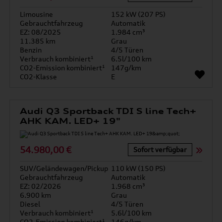
Limousine
152 kW (207 PS)
Gebrauchtfahrzeug
Automatik
EZ: 08/2025
1.984 cm³
11.385 km
Grau
Benzin
4/5 Türen
Verbrauch kombiniert¹
6.5l/100 km
CO2-Emission kombiniert¹
147g/km
CO2-Klasse
E
Audi Q3 Sportback TDI S line Tech+
AHK KAM. LED+ 19"
54.980,00 €
Sofort verfügbar
SUV/Geländewagen/Pickup
110 kW (150 PS)
Gebrauchtfahrzeug
Automatik
EZ: 02/2026
1.968 cm³
6.900 km
Grau
Diesel
4/5 Türen
Verbrauch kombiniert¹
5.6l/100 km
CO2-Emission kombiniert¹
146g/km