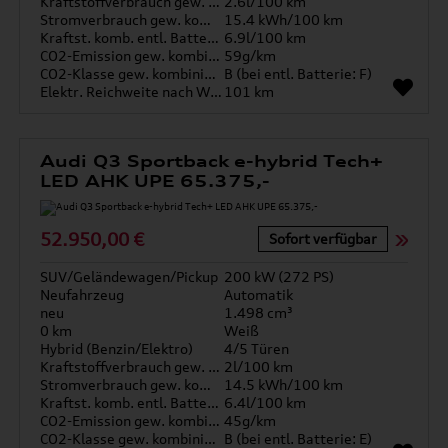
Kraftstoffverbrauch gew. kombiniert
2.6l/100 km
Stromverbrauch gew. kombiniert
15.4 kWh/100 km
Kraftst. komb. entl. Batterie
6.9l/100 km
CO2-Emission gew. kombiniert
59g/km
CO2-Klasse gew. kombiniert
B (bei entl. Batterie: F)
Elektr. Reichweite nach WLTP*
101 km
Audi Q3 Sportback e-hybrid Tech+
LED AHK UPE 65.375,-
52.950,00 €
Sofort verfügbar
SUV/Geländewagen/Pickup
200 kW (272 PS)
Neufahrzeug
Automatik
neu
1.498 cm³
0 km
Weiß
Hybrid (Benzin/Elektro)
4/5 Türen
Kraftstoffverbrauch gew. kombiniert
2l/100 km
Stromverbrauch gew. kombiniert
14.5 kWh/100 km
Kraftst. komb. entl. Batterie
6.4l/100 km
CO2-Emission gew. kombiniert
45g/km
CO2-Klasse gew. kombiniert
B (bei entl. Batterie: E)