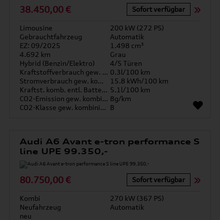
38.450,00 €
Sofort verfügbar
Limousine
200 kW (272 PS)
Gebrauchtfahrzeug
Automatik
EZ: 09/2025
1.498 cm³
4.692 km
Grau
Hybrid (Benzin/Elektro)
4/5 Türen
Kraftstoffverbrauch gew. kombiniert
0.3l/100 km
Stromverbrauch gew. kombiniert
15.8 kWh/100 km
Kraftst. komb. entl. Batterie
5.1l/100 km
CO2-Emission gew. kombiniert
8g/km
CO2-Klasse gew. kombiniert
B
Audi A6 Avant e-tron performance S
line UPE 99.350,-
80.750,00 €
Sofort verfügbar
Kombi
270 kW (367 PS)
Neufahrzeug
Automatik
neu