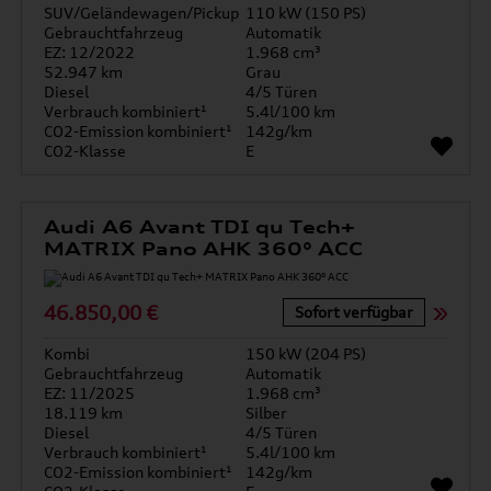
SUV/Geländewagen/Pickup
110 kW (150 PS)
Gebrauchtfahrzeug
Automatik
EZ: 12/2022
1.968 cm³
52.947 km
Grau
Diesel
4/5 Türen
Verbrauch kombiniert¹
5.4l/100 km
CO2-Emission kombiniert¹
142g/km
CO2-Klasse
E
Audi A6 Avant TDI qu Tech+
MATRIX Pano AHK 360° ACC
46.850,00 €
Sofort verfügbar
Kombi
150 kW (204 PS)
Gebrauchtfahrzeug
Automatik
EZ: 11/2025
1.968 cm³
18.119 km
Silber
Diesel
4/5 Türen
Verbrauch kombiniert¹
5.4l/100 km
CO2-Emission kombiniert¹
142g/km