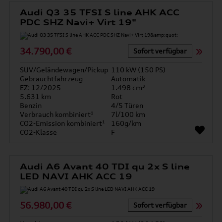
Audi Q3 35 TFSI S line AHK ACC
PDC SHZ Navi+ Virt 19"
34.790,00 €
Sofort verfügbar
SUV/Geländewagen/Pickup
110 kW (150 PS)
Gebrauchtfahrzeug
Automatik
EZ: 12/2025
1.498 cm³
5.631 km
Rot
Benzin
4/5 Türen
Verbrauch kombiniert¹
7l/100 km
CO2-Emission kombiniert¹
160g/km
CO2-Klasse
F
Audi A6 Avant 40 TDI qu 2x S line
LED NAVI AHK ACC 19
56.980,00 €
Sofort verfügbar