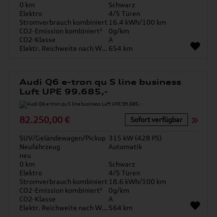
0 km
Schwarz
Elektro
4/5 Türen
Stromverbrauch kombiniert
16.4 kWh/100 km
CO2-Emission kombiniert¹
0g/km
CO2-Klasse
A
Elektr. Reichweite nach WLTP*
654 km
Audi Q6 e-tron qu S line business
Luft UPE 99.685,-
82.250,00 €
Sofort verfügbar
SUV/Geländewagen/Pickup
315 kW (428 PS)
Neufahrzeug
Automatik
neu
0 km
Schwarz
Elektro
4/5 Türen
Stromverbrauch kombiniert
18.6 kWh/100 km
CO2-Emission kombiniert¹
0g/km
CO2-Klasse
A
Elektr. Reichweite nach WLTP*
564 km