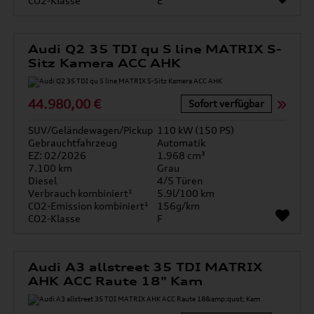
CO2-Klasse
E
Audi Q2 35 TDI qu S line MATRIX S-
Sitz Kamera ACC AHK
44.980,00 €
Sofort verfügbar
SUV/Geländewagen/Pickup
110 kW (150 PS)
Gebrauchtfahrzeug
Automatik
EZ: 02/2026
1.968 cm³
7.100 km
Grau
Diesel
4/5 Türen
Verbrauch kombiniert¹
5.9l/100 km
CO2-Emission kombiniert¹
156g/km
CO2-Klasse
F
Audi A3 allstreet 35 TDI MATRIX
AHK ACC Raute 18" Kam