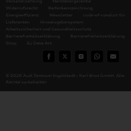
Versand/Zahlung
Herstellergarantie
Widerrufsrecht
Reifenkennzeichnung
Energieeffizienz
Newsletter
code-of-conduct für
Lieferanten
Hinweisgebersystem
Arbeitssicherheit und Gesundheitsschutz
Barrierefreiheitserklärung
Barrierefreiheitserklärung
Shop
Eu Data Act
teilen
Twitter
Instagram
WhatsApp
E-
Mail
© 2026 Audi Zentrum Ingolstadt - Karl Brod GmbH. Alle
Rechte vorbehalten