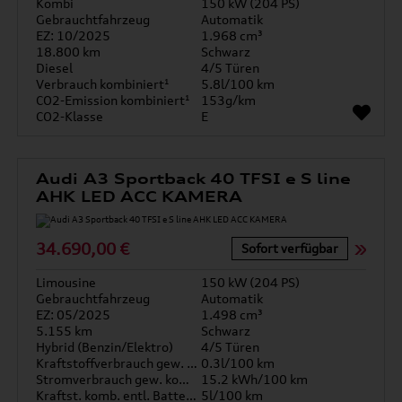
Kombi
150 kW (204 PS)
Gebrauchtfahrzeug
Automatik
EZ: 10/2025
1.968 cm³
18.800 km
Schwarz
Diesel
4/5 Türen
Verbrauch kombiniert¹
5.8l/100 km
CO2-Emission kombiniert¹
153g/km
CO2-Klasse
E
Audi A3 Sportback 40 TFSI e S line
AHK LED ACC KAMERA
34.690,00 €
Sofort verfügbar
Limousine
150 kW (204 PS)
Gebrauchtfahrzeug
Automatik
EZ: 05/2025
1.498 cm³
5.155 km
Schwarz
Hybrid (Benzin/Elektro)
4/5 Türen
Kraftstoffverbrauch gew. kombiniert
0.3l/100 km
Stromverbrauch gew. kombiniert
15.2 kWh/100 km
Kraftst. komb. entl. Batterie
5l/100 km