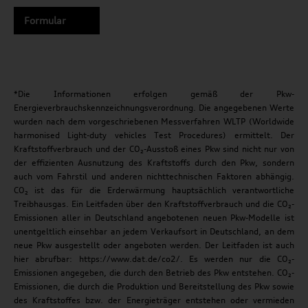
Formular
*Die Informationen erfolgen gemäß der Pkw-
Energieverbrauchskennzeichnungsverordnung. Die angegebenen Werte
wurden nach dem vorgeschriebenen Messverfahren WLTP (Worldwide
harmonised Light-duty vehicles Test Procedures) ermittelt. Der
Kraftstoffverbrauch und der CO₂-Ausstoß eines Pkw sind nicht nur von
der effizienten Ausnutzung des Kraftstoffs durch den Pkw, sondern
auch vom Fahrstil und anderen nichttechnischen Faktoren abhängig.
CO₂ ist das für die Erderwärmung hauptsächlich verantwortliche
Treibhausgas. Ein Leitfaden über den Kraftstoffverbrauch und die CO₂-
Emissionen aller in Deutschland angebotenen neuen Pkw-Modelle ist
unentgeltlich einsehbar an jedem Verkaufsort in Deutschland, an dem
neue Pkw ausgestellt oder angeboten werden. Der Leitfaden ist auch
hier abrufbar: https://www.dat.de/co2/. Es werden nur die CO₂-
Emissionen angegeben, die durch den Betrieb des Pkw entstehen. CO₂-
Emissionen, die durch die Produktion und Bereitstellung des Pkw sowie
des Kraftstoffes bzw. der Energieträger entstehen oder vermieden