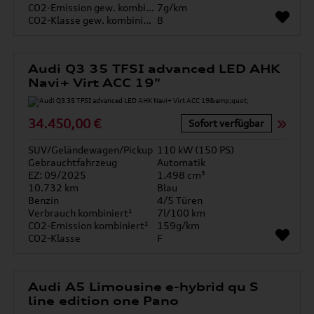
CO2-Emission gew. kombiniert
7g/km
CO2-Klasse gew. kombiniert
B
Audi Q3 35 TFSI advanced LED AHK
Navi+ Virt ACC 19"
34.450,00 €
Sofort verfügbar
SUV/Geländewagen/Pickup
110 kW (150 PS)
Gebrauchtfahrzeug
Automatik
EZ: 09/2025
1.498 cm³
10.732 km
Blau
Benzin
4/5 Türen
Verbrauch kombiniert¹
7l/100 km
CO2-Emission kombiniert¹
159g/km
CO2-Klasse
F
Audi A5 Limousine e-hybrid qu S
line edition one Pano