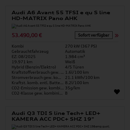
Audi A6 Avant 55 TFSI e qu S line
HD-MATRIX Pano AHK
53.490,00 €
Sofort verfügbar
Kombi
270 kW (367 PS)
Gebrauchtfahrzeug
Automatik
EZ: 08/2025
1.984 cm³
19.971 km
Weiß
Hybrid (Benzin/Elektro)
4/5 Türen
Kraftstoffverbrauch gew. kombiniert
1.6l/100 km
Stromverbrauch gew. kombiniert
21.1 kWh/100 km
Kraftst. komb. entl. Batterie
8.2l/100 km
CO2-Emission gew. kombiniert
35g/km
CO2-Klasse gew. kombiniert
B
Audi Q3 TDI S line Tech+ LED+
KAMERA ACC PDC+ SHZ 19"