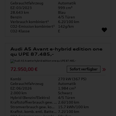
Gebrauchtfahrzeug
Automatik
EZ: 03/2023
999 cm³
28.643 km
Blau
Benzin
4/5 Türen
Verbrauch kombiniert¹
6.2l/100 km
CO2-Emission kombiniert¹
142g/km
CO2-Klasse
E
Audi A5 Avant e-hybrid edition one
qu UPE 87.485,-
72.950,00 €
Sofort verfügbar
Kombi
270 kW (367 PS)
Gebrauchtfahrzeug
Automatik
EZ: 06/2026
1.984 cm³
2.000 km
Schwarz
Hybrid (Benzin/Elektro)
4/5 Türen
Kraftstoffverbrauch gew. kombiniert
2.6l/100 km
Stromverbrauch gew. kombiniert
15.7 kWh/100 km
Kraftst. komb. entl. Batterie
7.2l/100 km