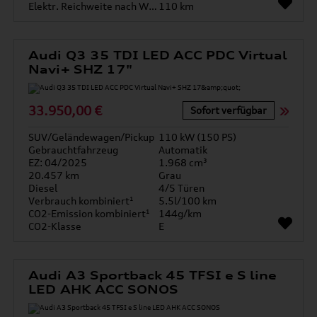
Elektr. Reichweite nach WLTP*
110 km
Audi Q3 35 TDI LED ACC PDC Virtual
Navi+ SHZ 17"
33.950,00 €
Sofort verfügbar
SUV/Geländewagen/Pickup
110 kW (150 PS)
Gebrauchtfahrzeug
Automatik
EZ: 04/2025
1.968 cm³
20.457 km
Grau
Diesel
4/5 Türen
Verbrauch kombiniert¹
5.5l/100 km
CO2-Emission kombiniert¹
144g/km
CO2-Klasse
E
Audi A3 Sportback 45 TFSI e S line
LED AHK ACC SONOS