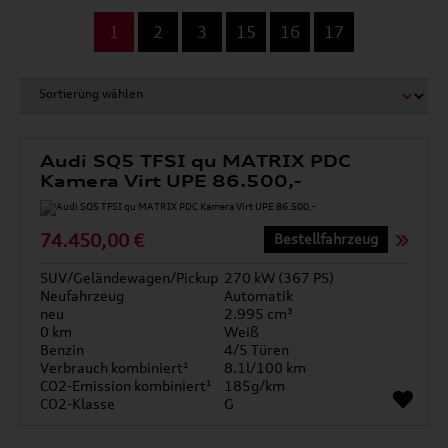
...
1
2
3
15
16
17
Audi SQ5 TFSI qu MATRIX PDC
Kamera Virt UPE 86.500,-
74.450,00 €
Bestellfahrzeug
SUV/Geländewagen/Pickup
270 kW (367 PS)
Neufahrzeug
Automatik
neu
2.995 cm³
0 km
Weiß
Benzin
4/5 Türen
Verbrauch kombiniert¹
8.1l/100 km
CO2-Emission kombiniert¹
185g/km
CO2-Klasse
G