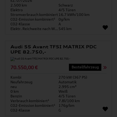
EZ: 07/2026
2.500 km
Schwarz
Elektro
4/5 Türen
Stromverbrauch kombiniert
16.7 kWh/100 km
CO2-Emission kombiniert¹
0g/km
CO2-Klasse
A
Elektr. Reichweite nach WLTP*
545 km
Audi S5 Avant TFSI MATRIX PDC
UPE 82.750,-
70.550,00 €
Bestellfahrzeug
Kombi
270 kW (367 PS)
Neufahrzeug
Automatik
neu
2.995 cm³
0 km
Weiß
Benzin
4/5 Türen
Verbrauch kombiniert¹
7.8l/100 km
CO2-Emission kombiniert¹
176g/km
CO2-Klasse
G