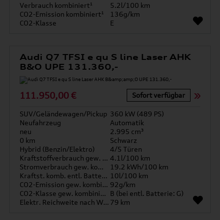
Verbrauch kombiniert¹
5.2l/100 km
CO2-Emission kombiniert¹
136g/km
CO2-Klasse
E
Audi Q7 TFSI e qu S line Laser AHK
B&O UPE 131.360,-
111.950,00 €
Sofort verfügbar
SUV/Geländewagen/Pickup
360 kW (489 PS)
Neufahrzeug
Automatik
neu
2.995 cm³
0 km
Schwarz
Hybrid (Benzin/Elektro)
4/5 Türen
Kraftstoffverbrauch gew. kombiniert
4.1l/100 km
Stromverbrauch gew. kombiniert
19.2 kWh/100 km
Kraftst. komb. entl. Batterie
10l/100 km
CO2-Emission gew. kombiniert
92g/km
CO2-Klasse gew. kombiniert
B (bei entl. Batterie: G)
Elektr. Reichweite nach WLTP*
79 km