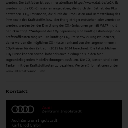
werden. Der Leitfaden ist auch hier abrufbar: https://www.dat.de/co2/. Es
werden nur die CO₂-Emissionen angegeben, die durch den Betrieb des Pkw
entstehen. CO₂-Emissionen, die durch die Produktion und Bereitstellung des
Pkw sowie des Kraftstoffes bzw. der Energieträger entstehen oder vermieden
werden, werden bei der Ermittlung der CO₂-Emissionen gemäß WLTP nicht
berücksichtigt. **Aufgrund der CO₂-Bepreisung sind künftig Erhöhungen der
Kraftstoffkosten möglich. Die künftige CO₂-Preisentwicklung ist unsicher,
daher werden die möglichen CO₂-Kosten anhand von drei angenommenen
CO₂-Preisen für den Zeitraum 2025 bis 2034 berechnet. Die tatsächlichen
CO₂-Preise können sowohl höher als auch niedriger als in den hier
zugrundeliegenden Modellrechnungen ausfallen. Die CO₂-Kosten sind beim
Tanken mit den Kraftstoffkosten zu bezahlen. Weitere Informationen unter
www.alternativ-mobil.info
Kontakt
Audi Zentrum Ingolstadt
Karl Brod GmbH