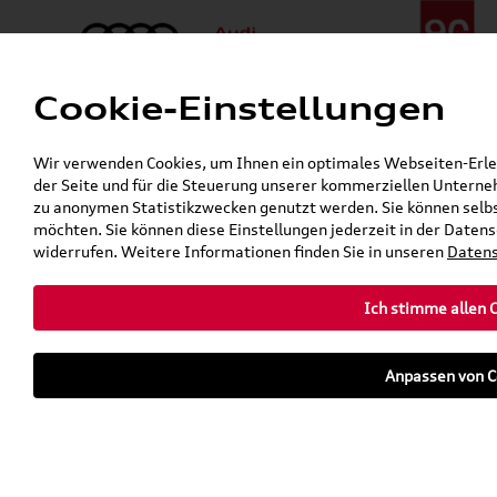
Cookie-Einstellungen
Menü
Telefon:
+49 (0)841 / 49 140
Wir verwenden Cookies, um Ihnen ein optimales Webseiten-Erlebn
24h-Pannenhilfe:
+49 (0)171 / 870 72 87
der Seite und für die Steuerung unserer kommerziellen Unterneh
Gerade geschlossen
zu anonymen Statistikzwecken genutzt werden. Sie können selbs
Verkauf:
Mo. - Fr. 08:00 - 19:00 Uhr Sa. 09:00 - 13:00 Uhr
möchten. Sie können diese Einstellungen jederzeit in der Datens
Service:
Mo. - Fr. 06:00 - 20:00 Uhr Sa. 08:00 - 13:00 Uhr
widerrufen. Weitere Informationen finden Sie in unseren
Datens
Ich stimme allen 
teilen
twittern
WhatsApp
E-Mail
Anpassen von C
Fahrzeug
Parkhaus
parken
Übersicht
Ausstattung