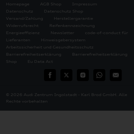
Homepage
AGB Shop
Impressum
Datenschutz
Datenschutz Shop
Versand/Zahlung
Herstellergarantie
Widerrufsrecht
Reifenkennzeichnung
Energieeffizienz
Newsletter
code-of-conduct für
Lieferanten
Hinweisgebersystem
Arbeitssicherheit und Gesundheitsschutz
Barrierefreiheitserklärung
Barrierefreiheitserklärung
Shop
Eu Data Act
teilen
Twitter
Instagram
WhatsApp
E-
Mail
© 2026 Audi Zentrum Ingolstadt - Karl Brod GmbH. Alle
Rechte vorbehalten