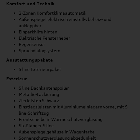
Komfort und Technik
2-Zonen Komfortklimaautomatik
Außenspiegel elektrisch einstell-, beheiz- und
anklappbar
Einparkhilfe hinten
Elektrische Fensterheber
Regensensor
Sprachdialogsystem
Ausstattungspakete
S line Exterieurpaket
Exterieur
S line Dachkantenspoiler
Metallic-Lackierung
Zierleisten Schwarz
Einstiegsleisten mit Aluminiumeinlegern vorne, mit S
line-Schriftzug
Frontscheibe in Wärmeschutzverglasung
Stoßfänger S line
Außenspiegelgehäuse in Wagenfarbe
Sonnenschutzverglasung abgedunkelt