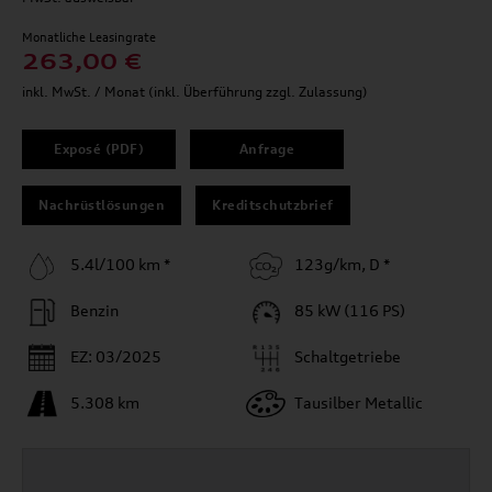
Monatliche Leasingrate
263,00 €
inkl. MwSt. / Monat (inkl. Überführung zzgl. Zulassung)
Exposé (PDF)
Anfrage
Nachrüstlösungen
Kreditschutzbrief
5.4l/100 km *
123g/km, D *
Benzin
85 kW (116 PS)
EZ: 03/2025
Schaltgetriebe
5.308 km
Tausilber Metallic