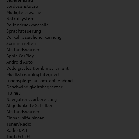
Lordosenstütze
Müdigkeitswarner
Notrufsystem
Reifendruckkontrolle
Sprachsteuerung
Verkehrszeichenerkennung
Sommerreifen
Abstandswarner
Apple CarPlay
Android Auto
Volldigitales Kombiinstrument
Musikstreaming integriert
Innenspiegel autom. abblendend
Geschwindigkeitsbegrenzer
HU neu
Navigationsvorbereitung
Abgedunkelte Scheiben
Abstandswarner
Einparkhilfe hinten
Tuner/Radio
Radio DAB
Tagfahrlicht