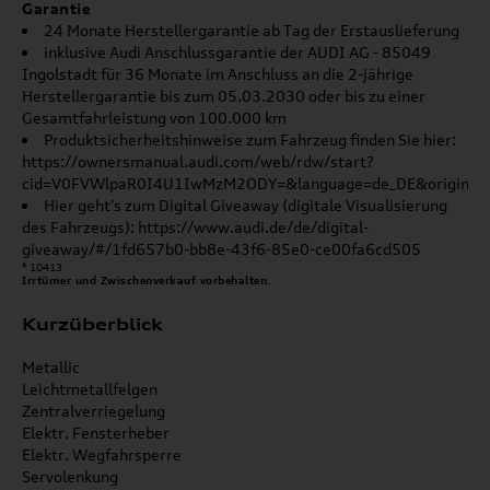
Garantie
24 Monate Herstellergarantie ab Tag der Erstauslieferung
inklusive Audi Anschlussgarantie der AUDI AG - 85049
Ingolstadt für 36 Monate im Anschluss an die 2-jährige
Herstellergarantie bis zum 05.03.2030 oder bis zu einer
Gesamtfahrleistung von 100.000 km
Produktsicherheitshinweise zum Fahrzeug finden Sie hier:
https://ownersmanual.audi.com/web/rdw/start?
cid=V0FVWlpaR0I4U1IwMzM2ODY=&language=de_DE&origin=G
Hier geht's zum Digital Giveaway (digitale Visualisierung
des Fahrzeugs): https://www.audi.de/de/digital-
giveaway/#/1fd657b0-bb8e-43f6-85e0-ce00fa6cd505
* 10413
Irrtümer und Zwischenverkauf vorbehalten.
Kurzüberblick
Metallic
Leichtmetallfelgen
Zentralverriegelung
Elektr. Fensterheber
Elektr. Wegfahrsperre
Servolenkung