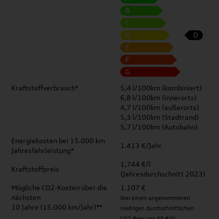
B
C
D
D
E
F
G
Kraftstoffverbrauch*
5,4 l/100km (kombiniert)
6,8 l/100km (innerorts)
4,7 l/100km (außerorts)
5,3 l/100km (Stadtrand)
5,7 l/100km (Autobahn)
Energiekosten bei 15.000 km
1.413 €/Jahr
Jahresfahrleistung*
1,744 €/l
Kraftstoffpreis
(Jahresdurchschnitt 2023)
Mögliche CO2-Kosten über die
1.107 €
nächsten
(bei einem angenommenen
10 Jahre (15.000 km/Jahr)**
niedrigen durchschnittlichen
CO2-Preis von 60 €/t)