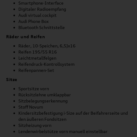
Smartphone-Interface
Digitaler Radioempfang
Audi virtual cockpit
Audi Phone Box
Bluetooth Schnittstelle
Räder und Reifen
Räder, 10-Speichen, 6,5Jx16
Reifen 195/55 R16
Leichtmetallfelgen
Reifendruck-Kontrollsystem
Reifenpannen-Set
Sitze
Sportsitze vorn
Rücksitzlehne umklappbar
Sitzbelegungserkennung
Stoff Novum
Kindersitzbefestigung i-Size auf der Beifahrerseite und
den äußeren Fondsitzen
Sitzheizung vorn
Lendenwirbelstütze vorn manuell einstellbar