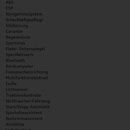
ABS
ESP
Navigationssystem
Scheckheftgepflegt
Sitzheizung
Garantie
Regensensor
Sportsitze
Elektr. Seitenspiegel
Sportfahrwerk
Bluetooth
Bordcomputer
Freisprecheinrichtung
Multifunktionslenkrad
Isofix
Lichtsensor
Traktionskontrolle
Nichtraucher-Fahrzeug
Start/Stopp-Automatik
Spurhalteassistent
Notbremsassistent
Armlehne
Lederlenkrad