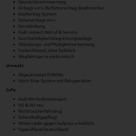
Spurverlassenswarnung
Airbags vorn, Beifahrerairbag deaktivierbar
Kopfairbag-System
Seitenairbags vorn
Servolenkung
Audi connect Notruf & Service
Geschwindigkeitsbegrenzungsanlage
Ablenkungs- und Müdigkeitserkennung
Funkschlüssel, ohne Safelock
Wegfahrsperre elektronisch
Umwelt
Abgaskonzept EURO6e
Start-Stop-System mit Rekuperation
Info
Audi Werksdienstwagen
HU & AU neu
Nichtraucherfahrzeug
Scheckheftgepflegt
Winterräder gegen Aufpreis erhältlich
Typprüfland Deutschland