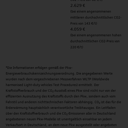
2.629 €
(bei einem angenommenen
mittleren durchschnittlichen CO2-
Preis von 143 €/t)
4.059 €
(bei einem angenommenen hohen
durchschnittlichen CO2-Preis von
220 €/t)
*Die Informationen erfolgen gemäß der Pkw-
Energieverbrauchskennzeichnungsverordnung. Die angegebenen Werte
wurden nach dem vorgeschriebenen Messverfahren WLTP (Worldwide
harmonised Light-duty vehicles Test Procedures) ermittelt. Der
Kraftstoffverbrauch und der CO₂-Ausstoß eines Pkw sind nicht nur von der
effizienten Ausnutzung des Kraftstoffs durch den Pkw, sondern auch vom
Fahrstil und anderen nichttechnischen Faktoren abhängig. CO₂ ist das für die
Erderwärmung hauptsächlich verantwortliche Treibhausgas. Ein Leitfaden
über den Kraftstoffverbrauch und die CO₂-Emissionen aller in Deutschland
angebotenen neuen Pkw-Modelle ist unentgeltlich einsehbar an jedem
Verkaufsort in Deutschland, an dem neue Pkw ausgestellt oder angeboten