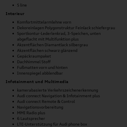
S line
Interieur
Komfortmittelarmlehne vorn
Dekoreinlagen Polygonstruktur Feinlack schiefergrau
Sportkontur-Lederlenkrad, 3-Speichen, unten
abgeflacht mit Multifunktion plus
Akzentflächen Diamantlack silbergrau
Akzentflächen schwarz glänzend
Gepäckraumpaket
Dachhimmel Stoff
Fußmatten vorn und hinten
Innenspiegel abblendbar
Infotainment und Multimedia
kamerabasierte Verkehrszeichenerkennung
Audi connect Navigation & Infotainment plus
Audi connect Remote & Control
Navigationsvorbereitung
MMI Radio plus
6 Lautsprecher
LTE-Unterstützung für Audi phone box