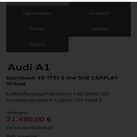
Eigenschaften
Verbrauch
Kontakt
Kaufinfo
Zubehör
Audi A1
Sportback 30 TFSI S line SHZ CARPLAY
Virtual
Kraftstoffverbrauch* kombiniert: 5.4l/100 km, CO2-
Emissionen kombiniert: 123g/km, CO2-Klasse D
Fahrzeugpreis
21.490,00 €
GW-Nummer: AUIN10413
MwSt. ausweisbar