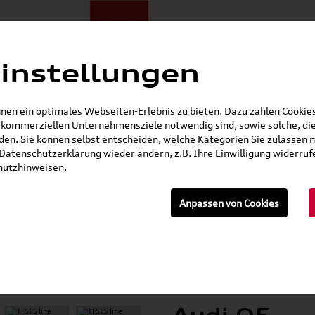
instellungen
ote
E-Mobilität
Darum zu uns
NORA®
Mietwagen
en ein optimales Webseiten-Erlebnis zu bieten. Dazu zählen Cookies,
r kommerziellen Unternehmensziele notwendig sind, sowie solche, die
Gerade geöffnet
en. Sie können selbst entscheiden, welche Kategorien Sie zulassen 
r Datenschutzerklärung wieder ändern, z.B. Ihre Einwilligung widerru
hutzhinweisen
.
Anpassen von Cookies
Eigenschaften
Verbrauch
Konta