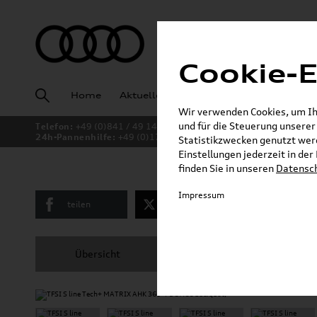
Cookie-E
Home
Aktuelles
Fahrzeugankauf
Angeb
Wir verwenden Cookies, um Ihn
und für die Steuerung unsere
Telefon:
+49 (0)841 / 49 140
24h-Pannenhilfe:
+49 (0)171 / 870 72 87
Statistikzwecken genutzt werd
Einstellungen jederzeit in de
finden Sie in unseren
Datensc
Impressum
teilen
twittern
E-Mail
Übersicht
Ausstattung