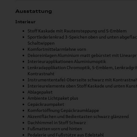
Ausstattung
Interieur
Stoff Kaskade mit Rautensteppung und S-Emblem
Sportlederlenkrad 3-Speichen oben und unten abgeflac
Schaltwippen
Komfortmittelarmlehne vorn
Dekoreinlagen Aluminium matt gebürstet mit Linearpr
Interieurapplikationen Aluminiumoptik
Lenkradapplikation Chromoptik, S-Emblem, Lenkradgrif
Kontrastnaht
Instrumententafel-Oberseite schwarz mit Kontrastna
Interieurelemente oben Stoff Kaskade und unten Kuns
Ablagepaket
Ambiente Lichtpaket plus
Gepäckraumpaket
Komfortöffnung Gepäckraumklappe
Akzentflächen und Bedientasten schwarz glänzend
Dachhimmel in Stoff Schwarz
Fußmatten vorn und hinten
Pedalerie und Fußstütze aus Edelstahl