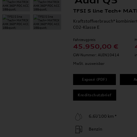
Audi Q5
TFSI S line Tech+ MA
Kraftstoffverbrauch* kombinier
CO2-Klasse E
Fahrzeugpreis
M
45.950,00 €
GW-Nummer: AUIN10414
i
MwSt. ausweisbar
Exposé (PDF)
A
Kreditschutzbrief
6.6l/100 km *
Benzin