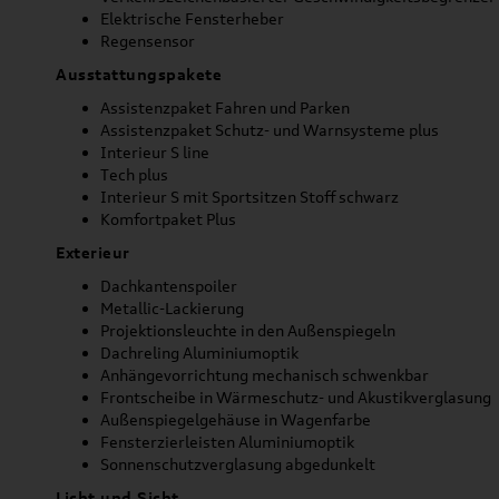
Elektrische Fensterheber
Regensensor
Ausstattungspakete
Assistenzpaket Fahren und Parken
Assistenzpaket Schutz- und Warnsysteme plus
Interieur S line
Tech plus
Interieur S mit Sportsitzen Stoff schwarz
Komfortpaket Plus
Exterieur
Dachkantenspoiler
Metallic-Lackierung
Projektionsleuchte in den Außenspiegeln
Dachreling Aluminiumoptik
Anhängevorrichtung mechanisch schwenkbar
Frontscheibe in Wärmeschutz- und Akustikverglasung
Außenspiegelgehäuse in Wagenfarbe
Fensterzierleisten Aluminiumoptik
Sonnenschutzverglasung abgedunkelt
Licht und Sicht