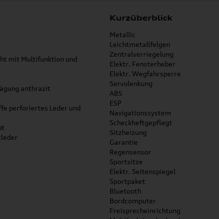
Kurzüberblick
Metallic
Leichtmetallfelgen
Zentralverriegelung
ht mit Multifunktion und
Elektr. Fensterheber
Elektr. Wegfahrsperre
Servolenkung
ägung anthrazit
ABS
ESP
fe perforiertes Leder und
Navigationssystem
Scheckheftgepflegt
ht
Sitzheizung
tleder
Garantie
Regensensor
Sportsitze
Elektr. Seitenspiegel
Sportpaket
Bluetooth
Bordcomputer
Freisprecheinrichtung