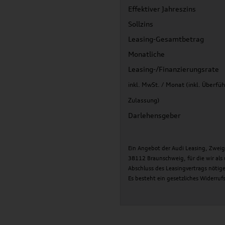
Effektiver Jahreszins
Sollzins
Leasing-Gesamtbetrag
Monatliche
Leasing-/Finanzierungsrate
inkl. MwSt. / Monat (inkl. Überfüh
Zulassung)
Darlehensgeber
Ein Angebot der Audi Leasing, Zwei
38112 Braunschweig, für die wir al
Abschluss des Leasingvertrags nötig
Es besteht ein gesetzliches Widerruf