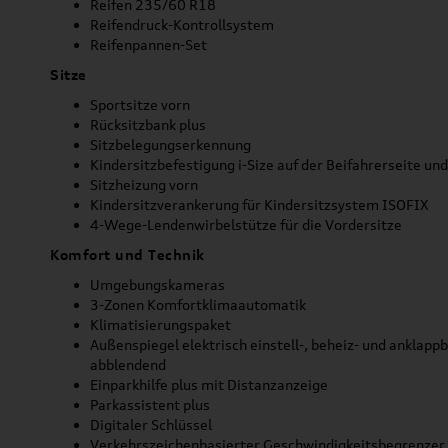
Reifen 235/60 R18
Reifendruck-Kontrollsystem
Reifenpannen-Set
Sitze
Sportsitze vorn
Rücksitzbank plus
Sitzbelegungserkennung
Kindersitzbefestigung i-Size auf der Beifahrerseite u
Sitzheizung vorn
Kindersitzverankerung für Kindersitzsystem ISOFIX
4-Wege-Lendenwirbelstütze für die Vordersitze
Komfort und Technik
Umgebungskameras
3-Zonen Komfortklimaautomatik
Klimatisierungspaket
Außenspiegel elektrisch einstell-, beheiz- und anklapp
abblendend
Einparkhilfe plus mit Distanzanzeige
Parkassistent plus
Digitaler Schlüssel
Verkehrszeichenbasierter Geschwindigkeitsbegrenzer