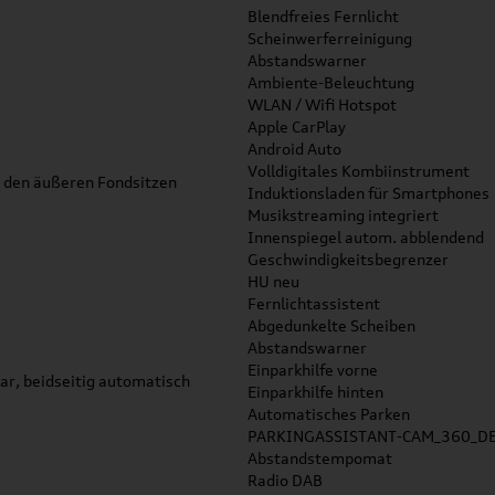
Blendfreies Fernlicht
Scheinwerferreinigung
Abstandswarner
Ambiente-Beleuchtung
WLAN / Wifi Hotspot
Apple CarPlay
Android Auto
Volldigitales Kombiinstrument
nd den äußeren Fondsitzen
Induktionsladen für Smartphones
Musikstreaming integriert
Innenspiegel autom. abblendend
Geschwindigkeitsbegrenzer
HU neu
Fernlichtassistent
Abgedunkelte Scheiben
Abstandswarner
Einparkhilfe vorne
bar, beidseitig automatisch
Einparkhilfe hinten
Automatisches Parken
PARKINGASSISTANT-CAM_360_D
Abstandstempomat
Radio DAB