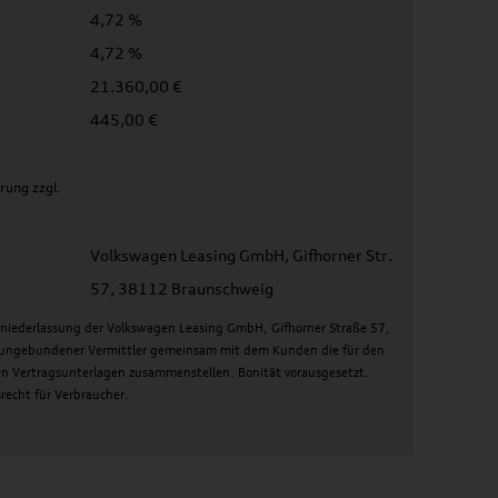
4,72 %
4,72 %
21.360,00 €
445,00 €
rung zzgl.
Volkswagen Leasing GmbH, Gifhorner Str.
57, 38112 Braunschweig
gniederlassung der Volkswagen Leasing GmbH, Gifhorner Straße 57,
s ungebundener Vermittler gemeinsam mit dem Kunden die für den
en Vertragsunterlagen zusammenstellen. Bonität vorausgesetzt.
srecht für Verbraucher.