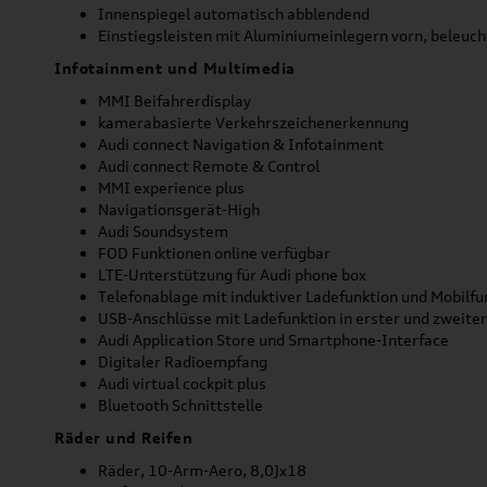
Innenspiegel automatisch abblendend
Einstiegsleisten mit Aluminiumeinlegern vorn, beleucht
Infotainment und Multimedia
MMI Beifahrerdisplay
kamerabasierte Verkehrszeichenerkennung
Audi connect Navigation & Infotainment
Audi connect Remote & Control
MMI experience plus
Navigationsgerät-High
Audi Soundsystem
FOD Funktionen online verfügbar
LTE-Unterstützung für Audi phone box
Telefonablage mit induktiver Ladefunktion und Mobilf
USB-Anschlüsse mit Ladefunktion in erster und zweiter
Audi Application Store und Smartphone-Interface
Digitaler Radioempfang
Audi virtual cockpit plus
Bluetooth Schnittstelle
Räder und Reifen
Räder, 10-Arm-Aero, 8,0Jx18