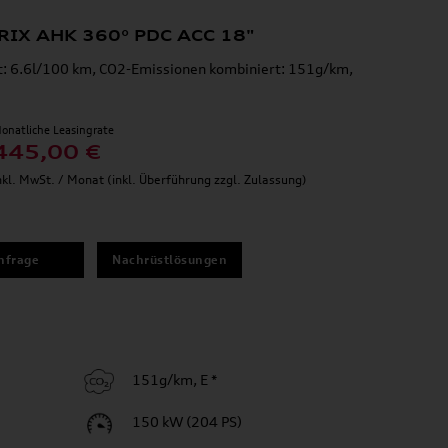
TRIX AHK 360° PDC ACC 18"
t: 6.6l/100 km, CO2-Emissionen kombiniert: 151g/km,
onatliche Leasingrate
445,00 €
nkl. MwSt. / Monat (inkl. Überführung zzgl. Zulassung)
nfrage
Nachrüstlösungen
151g/km, E *
150 kW (204 PS)