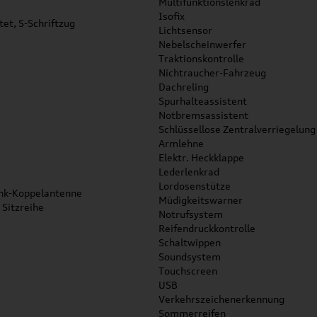
Multifunktionslenkrad
Isofix
et, S-Schriftzug
Lichtsensor
Nebelscheinwerfer
Traktionskontrolle
Nichtraucher-Fahrzeug
Dachreling
Spurhalteassistent
Notbremsassistent
Schlüssellose Zentralverriegelung
Armlehne
Elektr. Heckklappe
Lederlenkrad
Lordosenstütze
unk-Koppelantenne
Müdigkeitswarner
 Sitzreihe
Notrufsystem
Reifendruckkontrolle
Schaltwippen
Soundsystem
Touchscreen
USB
Verkehrszeichenerkennung
Sommerreifen