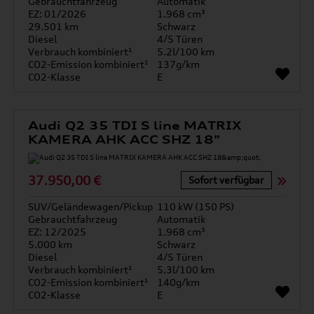
Gebrauchtfahrzeug
Automatik
EZ: 01/2026
1.968 cm³
29.501 km
Schwarz
Diesel
4/5 Türen
Verbrauch kombiniert¹
5.2l/100 km
CO2-Emission kombiniert¹
137g/km
CO2-Klasse
E
Audi Q2 35 TDI S line MATRIX
KAMERA AHK ACC SHZ 18"
37.950,00 €
Sofort verfügbar
SUV/Geländewagen/Pickup
110 kW (150 PS)
Gebrauchtfahrzeug
Automatik
EZ: 12/2025
1.968 cm³
5.000 km
Schwarz
Diesel
4/5 Türen
Verbrauch kombiniert¹
5.3l/100 km
CO2-Emission kombiniert¹
140g/km
CO2-Klasse
E