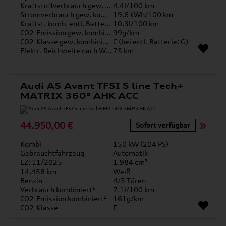
Kraftstoffverbrauch gew. kombiniert
4.4l/100 km
Stromverbrauch gew. kombiniert
19.6 kWh/100 km
Kraftst. komb. entl. Batterie
10.3l/100 km
CO2-Emission gew. kombiniert
99g/km
CO2-Klasse gew. kombiniert
C (bei entl. Batterie: G)
Elektr. Reichweite nach WLTP*
75 km
Audi A5 Avant TFSI S line Tech+
MATRIX 360° AHK ACC
44.950,00 €
Sofort verfügbar
Kombi
150 kW (204 PS)
Gebrauchtfahrzeug
Automatik
EZ: 11/2025
1.984 cm³
14.458 km
Weiß
Benzin
4/5 Türen
Verbrauch kombiniert¹
7.1l/100 km
CO2-Emission kombiniert¹
161g/km
CO2-Klasse
F