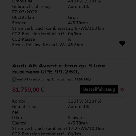
Limousine
440 kW (598 PS)
Gebrauchtfahrzeug
Automatik
EZ: 03/2022
86.393 km
Grün
Elektro
4/5 Türen
Stromverbrauch kombiniert
21.6 kWh/100 km
CO2-Emission kombiniert¹
0g/km
CO2-Klasse
A
Elektr. Reichweite nach WLTP*
452 km
Audi A6 Avant e-tron qu S line
business UPE 99.260,-
81.750,00 €
Bestellfahrzeug
Kombi
315 kW (428 PS)
Neufahrzeug
Automatik
neu
0 km
Schwarz
Elektro
4/5 Türen
Stromverbrauch kombiniert
17.2 kWh/100 km
CO2-Emission kombiniert¹
0g/km