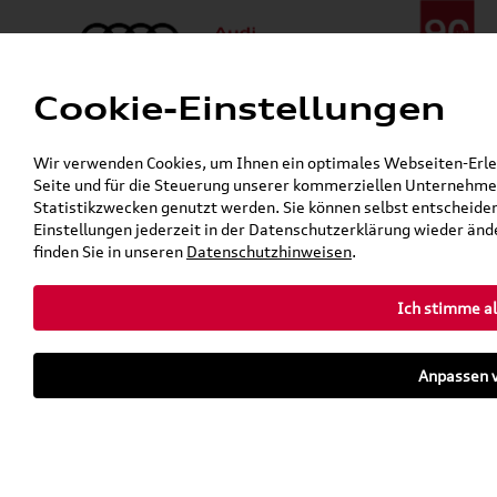
Cookie-Einstellungen
Menü
Telefon:
+49 (0)841 / 49 140
Wir verwenden Cookies, um Ihnen ein optimales Webseiten-Erlebn
24h-Pannenhilfe:
+49 (0)171 / 870 72 87
Seite und für die Steuerung unserer kommerziellen Unternehmen
Öffnet in 9 Stunden, 44 Minuten
Statistikzwecken genutzt werden. Sie können selbst entscheiden
Verkauf:
Mo. - Fr. 08:00 - 19:00 Uhr Sa. 09:00 - 13:00 Uhr
Einstellungen jederzeit in der Datenschutzerklärung wieder ände
Service:
Mo. - Fr. 06:00 - 20:00 Uhr Sa. 08:00 - 13:00 Uhr
finden Sie in unseren
Datenschutzhinweisen
.
Ich stimme al
Zurück zur Startseite
Parkhaus
Anpassen v
Sofort verfügbare