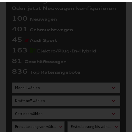
Fahrzeuge:
Oder jetzt Neuwagen konfigurieren
100
Neuwagen
401
Gebrauchtwagen
45
Audi Sport
163
Elektro/Plug-In-Hybrid
81
Geschäftswagen
836
Top Ratenangebote
Modell wählen
Kraftstoff wählen
Getriebe wählen
Erstzulassung von wählen
Erstzulassung bis wählen