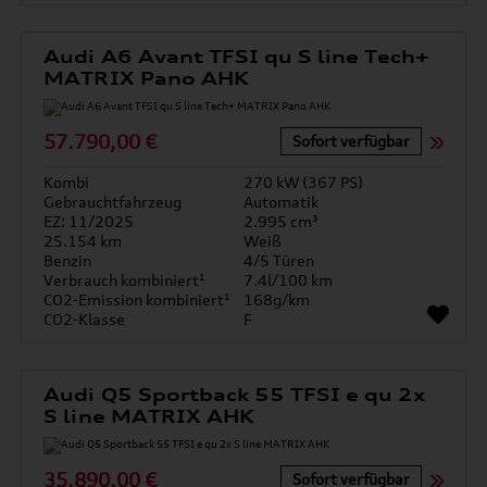
Audi A6 Avant TFSI qu S line Tech+
MATRIX Pano AHK
57.790,00 €
Sofort verfügbar
Kombi
270 kW (367 PS)
Gebrauchtfahrzeug
Automatik
EZ: 11/2025
2.995 cm³
25.154 km
Weiß
Benzin
4/5 Türen
Verbrauch kombiniert¹
7.4l/100 km
CO2-Emission kombiniert¹
168g/km
CO2-Klasse
F
Audi Q5 Sportback 55 TFSI e qu 2x
S line MATRIX AHK
35.890,00 €
Sofort verfügbar