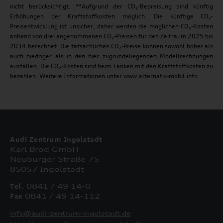
nicht berücksichtigt. **Aufgrund der CO₂-Bepreisung sind künftig
Erhöhungen der Kraftstoffkosten möglich. Die künftige CO₂-
Preisentwicklung ist unsicher, daher werden die möglichen CO₂-Kosten
anhand von drei angenommenen CO₂-Preisen für den Zeitraum 2025 bis
2034 berechnet. Die tatsächlichen CO₂-Preise können sowohl höher als
auch niedriger als in den hier zugrundeliegenden Modellrechnungen
ausfallen. Die CO₂-Kosten sind beim Tanken mit den Kraftstoffkosten zu
bezahlen. Weitere Informationen unter www.alternativ-mobil.info
Audi Zentrum Ingolstadt
Karl Brod GmbH
Neuburger Straße 75
85057 Ingolstadt
Tel.
0841 / 49 14-0
Fax
0841 / 49 14-112
info@audi-zentrum-ingolstadt.de