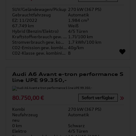
SUV/Geländewagen/Pickup
270 kW (367 PS)
Gebrauchtfahrzeug
Automatik
EZ: 11/2022
1.984 cm³
67.749 km
Weiß
Hybrid (Benzin/Elektro)
4/5 Türen
Kraftstoffverbrauch gew. kombiniert
1.7l/100 km
Stromverbrauch gew. kombiniert
1.7 kWh/100 km
CO2-Emission gew. kombiniert
40g/km
CO2-Klasse gew. kombiniert
B
Audi A6 Avant e-tron performance S
line UPE 99.350,-
80.750,00 €
Sofort verfügbar
Kombi
270 kW (367 PS)
Neufahrzeug
Automatik
neu
0 km
Schwarz
Elektro
4/5 Türen