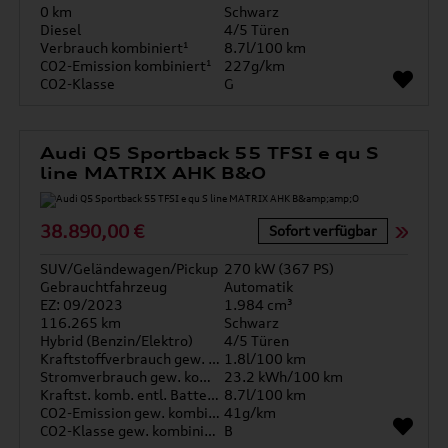
0 km
Schwarz
Diesel
4/5 Türen
Verbrauch kombiniert¹
8.7l/100 km
CO2-Emission kombiniert¹
227g/km
CO2-Klasse
G
Audi Q5 Sportback 55 TFSI e qu S
line MATRIX AHK B&O
38.890,00 €
Sofort verfügbar
SUV/Geländewagen/Pickup
270 kW (367 PS)
Gebrauchtfahrzeug
Automatik
EZ: 09/2023
1.984 cm³
116.265 km
Schwarz
Hybrid (Benzin/Elektro)
4/5 Türen
Kraftstoffverbrauch gew. kombiniert
1.8l/100 km
Stromverbrauch gew. kombiniert
23.2 kWh/100 km
Kraftst. komb. entl. Batterie
8.7l/100 km
CO2-Emission gew. kombiniert
41g/km
CO2-Klasse gew. kombiniert
B