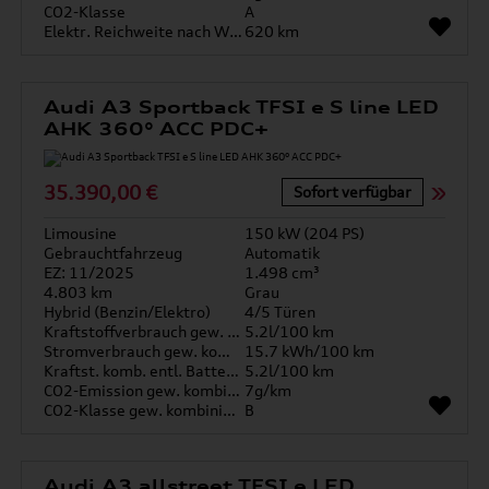
CO2-Klasse
A
Elektr. Reichweite nach WLTP*
620 km
Audi A3 Sportback TFSI e S line LED
AHK 360° ACC PDC+
35.390,00 €
Sofort verfügbar
Limousine
150 kW (204 PS)
Gebrauchtfahrzeug
Automatik
EZ: 11/2025
1.498 cm³
4.803 km
Grau
Hybrid (Benzin/Elektro)
4/5 Türen
Kraftstoffverbrauch gew. kombiniert
5.2l/100 km
Stromverbrauch gew. kombiniert
15.7 kWh/100 km
Kraftst. komb. entl. Batterie
5.2l/100 km
CO2-Emission gew. kombiniert
7g/km
CO2-Klasse gew. kombiniert
B
Audi A3 allstreet TFSI e LED