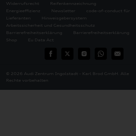
Widerrufsrecht
Reifenkennzeichnung
Energieeffizienz
Newsletter
code-of-conduct für
Lieferanten
Hinweisgebersystem
Arbeitssicherheit und Gesundheitsschutz
Barrierefreiheitserklärung
Barrierefreiheitserklärung
Shop
Eu Data Act
teilen
Twitter
Instagram
WhatsApp
E-
Mail
© 2026 Audi Zentrum Ingolstadt - Karl Brod GmbH. Alle
Rechte vorbehalten