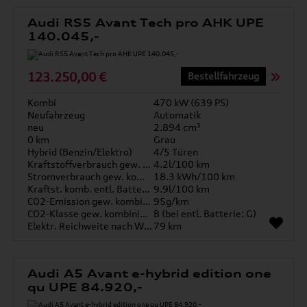
Audi RS5 Avant Tech pro AHK UPE
140.045,-
123.250,00 €
Bestellfahrzeug
Kombi
470 kW (639 PS)
Neufahrzeug
Automatik
neu
2.894 cm³
0 km
Grau
Hybrid (Benzin/Elektro)
4/5 Türen
Kraftstoffverbrauch gew. kombiniert
4.2l/100 km
Stromverbrauch gew. kombiniert
18.3 kWh/100 km
Kraftst. komb. entl. Batterie
9.9l/100 km
CO2-Emission gew. kombiniert
95g/km
CO2-Klasse gew. kombiniert
B (bei entl. Batterie: G)
Elektr. Reichweite nach WLTP*
79 km
Audi A5 Avant e-hybrid edition one
qu UPE 84.920,-