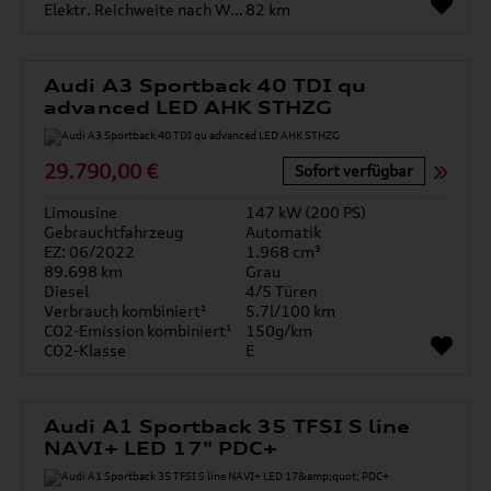
Elektr. Reichweite nach WLTP*
82 km
Audi A3 Sportback 40 TDI qu
advanced LED AHK STHZG
29.790,00 €
Sofort verfügbar
Limousine
147 kW (200 PS)
Gebrauchtfahrzeug
Automatik
EZ: 06/2022
1.968 cm³
89.698 km
Grau
Diesel
4/5 Türen
Verbrauch kombiniert¹
5.7l/100 km
CO2-Emission kombiniert¹
150g/km
CO2-Klasse
E
Audi A1 Sportback 35 TFSI S line
NAVI+ LED 17" PDC+