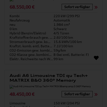
68.550,00 €
Sofort verfügbar
Kombi
220 kW (299 PS)
Neufahrzeug
Automatik
neu
1.984 cm³
0 km
Schwarz
Hybrid (Benzin/Elektro)
4/5 Türen
Kraftstoffverbrauch gew. kombiniert
2.6l/100 km
Stromverbrauch gew. kombiniert
15.6 kWh/100 km
Kraftst. komb. entl. Batterie
7.1l/100 km
CO2-Emission gew. kombiniert
59g/km
CO2-Klasse gew. kombiniert
B (bei entl. Batterie: F)
Elektr. Reichweite nach WLTP*
99 km
Audi A6 Limousine TDI qu Tech+
MATRIX B&O 360° Memory
48.450,00 €
Sofort verfügbar
Limousine
150 kW (204 PS)