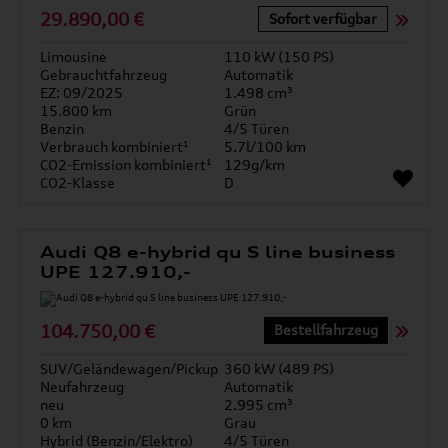
29.890,00 €
Sofort verfügbar
Limousine
110 kW (150 PS)
Gebrauchtfahrzeug
Automatik
EZ: 09/2025
1.498 cm³
15.800 km
Grün
Benzin
4/5 Türen
Verbrauch kombiniert¹
5.7l/100 km
CO2-Emission kombiniert¹
129g/km
CO2-Klasse
D
Audi Q8 e-hybrid qu S line business
UPE 127.910,-
104.750,00 €
Bestellfahrzeug
SUV/Geländewagen/Pickup
360 kW (489 PS)
Neufahrzeug
Automatik
neu
2.995 cm³
0 km
Grau
Hybrid (Benzin/Elektro)
4/5 Türen