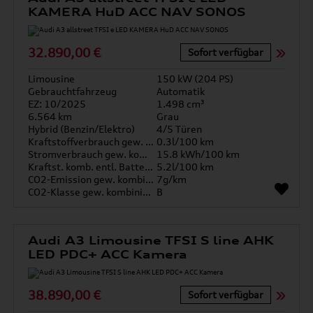
KAMERA HuD ACC NAV SONOS
32.890,00 €
Sofort verfügbar
Limousine
150 kW (204 PS)
Gebrauchtfahrzeug
Automatik
EZ: 10/2025
1.498 cm³
6.564 km
Grau
Hybrid (Benzin/Elektro)
4/5 Türen
Kraftstoffverbrauch gew. kombiniert
0.3l/100 km
Stromverbrauch gew. kombiniert
15.8 kWh/100 km
Kraftst. komb. entl. Batterie
5.2l/100 km
CO2-Emission gew. kombiniert
7g/km
CO2-Klasse gew. kombiniert
B
Audi A3 Limousine TFSI S line AHK
LED PDC+ ACC Kamera
38.890,00 €
Sofort verfügbar