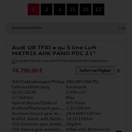
...
1
2
3
15
16
17
Audi Q8 TFSI e qu S line Luft
MATRIX AHK PANO PDC 21"
74.790,00 €
Sofort verfügbar
SUV/Geländewagen/Pickup
290 kW (394 PS)
Gebrauchtfahrzeug
Automatik
EZ: 01/2026
2.995 cm³
17.564 km
Blau
Hybrid (Benzin/Elektro)
4/5 Türen
Kraftstoffverbrauch gew. kombiniert
1.3l/100 km
Stromverbrauch gew. kombiniert
28.4 kWh/100 km
Kraftst. komb. entl. Batterie
10.2l/100 km
CO2-Emission gew. kombiniert
30g/km
CO2-Klasse gew. kombiniert
B (bei entl. Batterie: G)