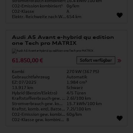
Stromverbrauch kombiniert
16.4 kWh/100 km
CO2-Emission kombiniert¹
0g/km
CO2-Klasse
A
Elektr. Reichweite nach WLTP*
654 km
Audi A5 Avant e-hybrid qu edition
one Tech pro MATRIX
61.850,00 €
Sofort verfügbar
Kombi
270 kW (367 PS)
Gebrauchtfahrzeug
Automatik
EZ: 07/2025
1.984 cm³
13.917 km
Schwarz
Hybrid (Benzin/Elektro)
4/5 Türen
Kraftstoffverbrauch gew. kombiniert
2.6l/100 km
Stromverbrauch gew. kombiniert
15.7 kWh/100 km
Kraftst. komb. entl. Batterie
7.2l/100 km
CO2-Emission gew. kombiniert
60g/km
CO2-Klasse gew. kombiniert
B