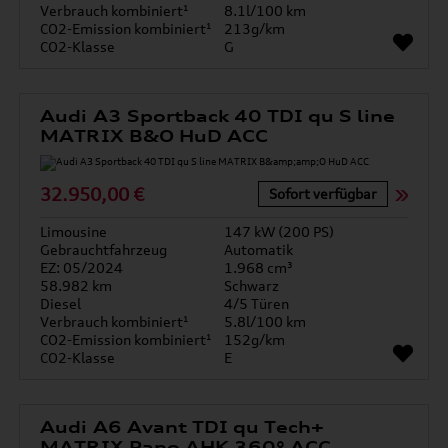
Verbrauch kombiniert¹
8.1l/100 km
CO2-Emission kombiniert¹
213g/km
CO2-Klasse
G
Audi A3 Sportback 40 TDI qu S line
MATRIX B&O HuD ACC
32.950,00 €
Sofort verfügbar
Limousine
147 kW (200 PS)
Gebrauchtfahrzeug
Automatik
EZ: 05/2024
1.968 cm³
58.982 km
Schwarz
Diesel
4/5 Türen
Verbrauch kombiniert¹
5.8l/100 km
CO2-Emission kombiniert¹
152g/km
CO2-Klasse
E
Audi A6 Avant TDI qu Tech+
MATRIX Pano AHK 360° ACC