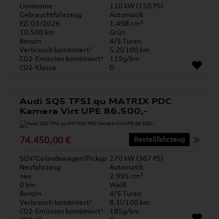
Limousine
110 kW (150 PS)
Gebrauchtfahrzeug
Automatik
EZ: 03/2026
1.498 cm³
10.500 km
Grün
Benzin
4/5 Türen
Verbrauch kombiniert¹
5.2l/100 km
CO2-Emission kombiniert¹
119g/km
CO2-Klasse
D
Audi SQ5 TFSI qu MATRIX PDC
Kamera Virt UPE 86.500,-
74.450,00 €
Bestellfahrzeug
SUV/Geländewagen/Pickup
270 kW (367 PS)
Neufahrzeug
Automatik
neu
2.995 cm³
0 km
Weiß
Benzin
4/5 Türen
Verbrauch kombiniert¹
8.1l/100 km
CO2-Emission kombiniert¹
185g/km