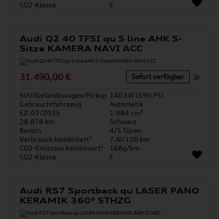
CO2-Klasse
E
Audi Q2 40 TFSI qu S line AHK S-
Sitze KAMERA NAVI ACC
31.490,00 €
Sofort verfügbar
SUV/Geländewagen/Pickup
140 kW (190 PS)
Gebrauchtfahrzeug
Automatik
EZ: 07/2025
1.984 cm³
28.878 km
Schwarz
Benzin
4/5 Türen
Verbrauch kombiniert¹
7.4l/100 km
CO2-Emission kombiniert¹
168g/km
CO2-Klasse
F
Audi RS7 Sportback qu LASER PANO
KERAMIK 360° STHZG