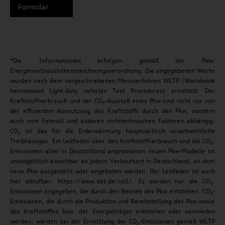
Formular
*Die Informationen erfolgen gemäß der Pkw-
Energieverbrauchskennzeichnungsverordnung. Die angegebenen Werte
wurden nach dem vorgeschriebenen Messverfahren WLTP (Worldwide
harmonised Light-duty vehicles Test Procedures) ermittelt. Der
Kraftstoffverbrauch und der CO₂-Ausstoß eines Pkw sind nicht nur von
der effizienten Ausnutzung des Kraftstoffs durch den Pkw, sondern
auch vom Fahrstil und anderen nichttechnischen Faktoren abhängig.
CO₂ ist das für die Erderwärmung hauptsächlich verantwortliche
Treibhausgas. Ein Leitfaden über den Kraftstoffverbrauch und die CO₂-
Emissionen aller in Deutschland angebotenen neuen Pkw-Modelle ist
unentgeltlich einsehbar an jedem Verkaufsort in Deutschland, an dem
neue Pkw ausgestellt oder angeboten werden. Der Leitfaden ist auch
hier abrufbar: https://www.dat.de/co2/. Es werden nur die CO₂-
Emissionen angegeben, die durch den Betrieb des Pkw entstehen. CO₂-
Emissionen, die durch die Produktion und Bereitstellung des Pkw sowie
des Kraftstoffes bzw. der Energieträger entstehen oder vermieden
werden, werden bei der Ermittlung der CO₂-Emissionen gemäß WLTP