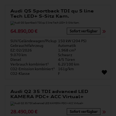
Audi Q5 Sportback TDI qu S line
Tech LED+ S-Sitz Kam.
64.890,00 €
Sofort verfügbar
SUV/Geländewagen/Pickup
150 kW (204 PS)
Gebrauchtfahrzeug
Automatik
EZ: 02/2026
1.968 cm³
9.070 km
Schwarz
Diesel
4/5 Türen
Verbrauch kombiniert¹
6.2l/100 km
CO2-Emission kombiniert¹
161g/km
CO2-Klasse
F
Audi Q2 35 TDI advanced LED
KAMERA PDC+ ACC Virtual+
28.490,00 €
Sofort verfügbar