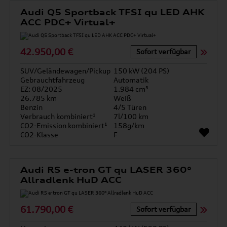
Audi Q5 Sportback TFSI qu LED AHK
ACC PDC+ Virtual+
42.950,00 €
Sofort verfügbar
SUV/Geländewagen/Pickup
150 kW (204 PS)
Gebrauchtfahrzeug
Automatik
EZ: 08/2025
1.984 cm³
26.785 km
Weiß
Benzin
4/5 Türen
Verbrauch kombiniert¹
7l/100 km
CO2-Emission kombiniert¹
158g/km
CO2-Klasse
F
Audi RS e-tron GT qu LASER 360°
Allradlenk HuD ACC
61.790,00 €
Sofort verfügbar