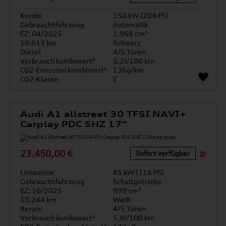
Kombi
150 kW (204 PS)
Gebrauchtfahrzeug
Automatik
EZ: 04/2025
1.968 cm³
10.613 km
Schwarz
Diesel
4/5 Türen
Verbrauch kombiniert¹
5.2l/100 km
CO2-Emission kombiniert¹
136g/km
CO2-Klasse
E
Audi A1 allstreet 30 TFSI NAVI+
Carplay PDC SHZ 17"
23.450,00 €
Sofort verfügbar
Limousine
85 kW (116 PS)
Gebrauchtfahrzeug
Schaltgetriebe
EZ: 10/2025
999 cm³
10.244 km
Weiß
Benzin
4/5 Türen
Verbrauch kombiniert¹
5.8l/100 km