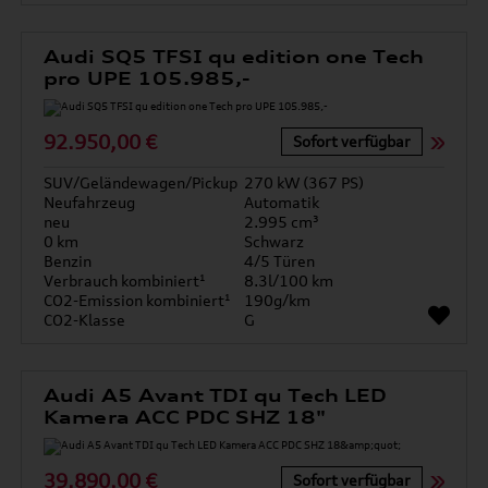
Audi SQ5 TFSI qu edition one Tech
pro UPE 105.985,-
92.950,00 €
Sofort verfügbar
SUV/Geländewagen/Pickup
270 kW (367 PS)
Neufahrzeug
Automatik
neu
2.995 cm³
0 km
Schwarz
Benzin
4/5 Türen
Verbrauch kombiniert¹
8.3l/100 km
CO2-Emission kombiniert¹
190g/km
CO2-Klasse
G
Audi A5 Avant TDI qu Tech LED
Kamera ACC PDC SHZ 18"
39.890,00 €
Sofort verfügbar