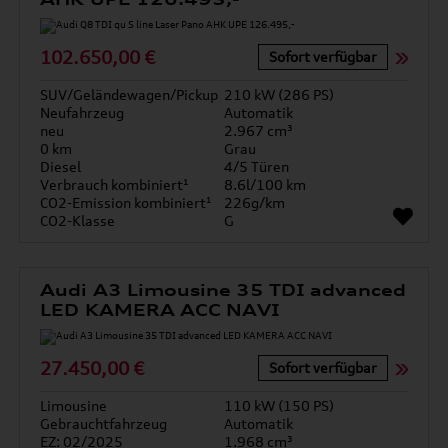
102.650,00 €
Sofort verfügbar
SUV/Geländewagen/Pickup
210 kW (286 PS)
Neufahrzeug
Automatik
neu
2.967 cm³
0 km
Grau
Diesel
4/5 Türen
Verbrauch kombiniert¹
8.6l/100 km
CO2-Emission kombiniert¹
226g/km
CO2-Klasse
G
Audi A3 Limousine 35 TDI advanced
LED KAMERA ACC NAVI
27.450,00 €
Sofort verfügbar
Limousine
110 kW (150 PS)
Gebrauchtfahrzeug
Automatik
EZ: 02/2025
1.968 cm³