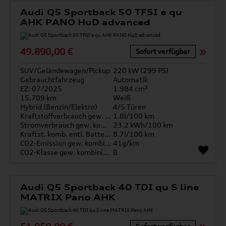
Audi Q5 Sportback 50 TFSI e qu
AHK PANO HuD advanced
49.890,00 €
Sofort verfügbar
SUV/Geländewagen/Pickup
220 kW (299 PS)
Gebrauchtfahrzeug
Automatik
EZ: 07/2025
1.984 cm³
15.709 km
Weiß
Hybrid (Benzin/Elektro)
4/5 Türen
Kraftstoffverbrauch gew. kombiniert
1.8l/100 km
Stromverbrauch gew. kombiniert
23.2 kWh/100 km
Kraftst. komb. entl. Batterie
8.7l/100 km
CO2-Emission gew. kombiniert
41g/km
CO2-Klasse gew. kombiniert
B
Audi Q5 Sportback 40 TDI qu S line
MATRIX Pano AHK