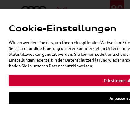
Cookie-Einstellungen
Menü
Telefon:
+49 (0)841 / 49 140
Wir verwenden Cookies, um Ihnen ein optimales Webseiten-Erlebn
24h-Pannenhilfe:
+49 (0)171 / 870 72 87
Seite und für die Steuerung unserer kommerziellen Unternehmen
Gerade geöffnet
Statistikzwecken genutzt werden. Sie können selbst entscheiden
Verkauf:
Mo. - Fr. 08:00 - 19:00 Uhr Sa. 09:00 - 13:00 Uhr
Einstellungen jederzeit in der Datenschutzerklärung wieder ände
Service:
Mo. - Fr. 06:00 - 20:00 Uhr Sa. 08:00 - 13:00 Uhr
finden Sie in unseren
Datenschutzhinweisen
.
Ich stimme al
Zurück zur Startseite
Parkhaus
Anpassen v
Sofort verfügbare