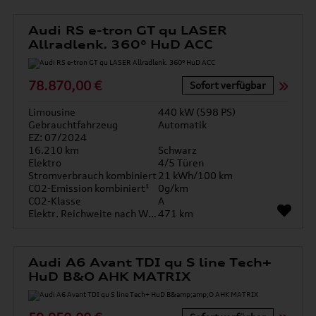
Audi RS e-tron GT qu LASER
Allradlenk. 360° HuD ACC
78.870,00 €
Sofort verfügbar
Limousine
440 kW (598 PS)
Gebrauchtfahrzeug
Automatik
EZ: 07/2024
16.210 km
Schwarz
Elektro
4/5 Türen
Stromverbrauch kombiniert
21 kWh/100 km
CO2-Emission kombiniert¹
0g/km
CO2-Klasse
A
Elektr. Reichweite nach WLTP*
471 km
Audi A6 Avant TDI qu S line Tech+
HuD B&O AHK MATRIX