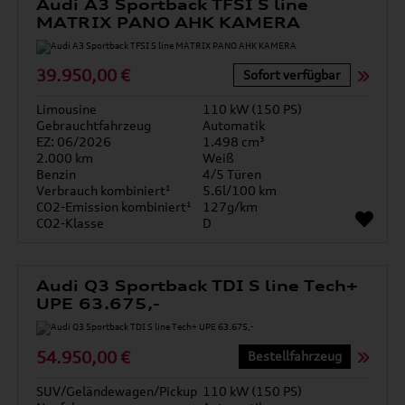
Audi A3 Sportback TFSI S line
MATRIX PANO AHK KAMERA
39.950,00 €
Sofort verfügbar
Limousine
110 kW (150 PS)
Gebrauchtfahrzeug
Automatik
EZ: 06/2026
1.498 cm³
2.000 km
Weiß
Benzin
4/5 Türen
Verbrauch kombiniert¹
5.6l/100 km
CO2-Emission kombiniert¹
127g/km
CO2-Klasse
D
Audi Q3 Sportback TDI S line Tech+
UPE 63.675,-
54.950,00 €
Bestellfahrzeug
SUV/Geländewagen/Pickup
110 kW (150 PS)