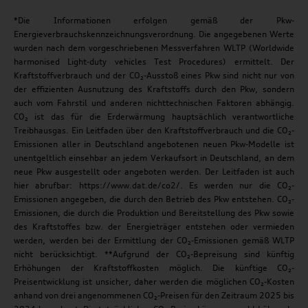
*Die Informationen erfolgen gemäß der Pkw-
Energieverbrauchskennzeichnungsverordnung. Die angegebenen Werte
wurden nach dem vorgeschriebenen Messverfahren WLTP (Worldwide
harmonised Light-duty vehicles Test Procedures) ermittelt. Der
Kraftstoffverbrauch und der CO₂-Ausstoß eines Pkw sind nicht nur von
der effizienten Ausnutzung des Kraftstoffs durch den Pkw, sondern
auch vom Fahrstil und anderen nichttechnischen Faktoren abhängig.
CO₂ ist das für die Erderwärmung hauptsächlich verantwortliche
Treibhausgas. Ein Leitfaden über den Kraftstoffverbrauch und die CO₂-
Emissionen aller in Deutschland angebotenen neuen Pkw-Modelle ist
unentgeltlich einsehbar an jedem Verkaufsort in Deutschland, an dem
neue Pkw ausgestellt oder angeboten werden. Der Leitfaden ist auch
hier abrufbar: https://www.dat.de/co2/. Es werden nur die CO₂-
Emissionen angegeben, die durch den Betrieb des Pkw entstehen. CO₂-
Emissionen, die durch die Produktion und Bereitstellung des Pkw sowie
des Kraftstoffes bzw. der Energieträger entstehen oder vermieden
werden, werden bei der Ermittlung der CO₂-Emissionen gemäß WLTP
nicht berücksichtigt. **Aufgrund der CO₂-Bepreisung sind künftig
Erhöhungen der Kraftstoffkosten möglich. Die künftige CO₂-
Preisentwicklung ist unsicher, daher werden die möglichen CO₂-Kosten
anhand von drei angenommenen CO₂-Preisen für den Zeitraum 2025 bis