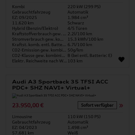
Kombi
220 kW (299 PS)
Gebrauchtfahrzeug
Automatik
EZ: 09/2025
1.984 cm³
11.620 km
Schwarz
Hybrid (Benzin/Elektro)
4/5 Türen
Kraftstoffverbrauch gew. kombiniert
2.2l/100 km
Stromverbrauch gew. kombiniert
15.3 kWh/100 km
Kraftst. komb. entl. Batterie
6.7l/100 km
CO2-Emission gew. kombiniert
50g/km
CO2-Klasse gew. kombiniert
B (bei entl. Batterie: E)
Elektr. Reichweite nach WLTP*
103 km
Audi A3 Sportback 35 TFSI ACC
PDC+ SHZ NAVI+ Virtual+
23.950,00 €
Sofort verfügbar
Limousine
110 kW (150 PS)
Gebrauchtfahrzeug
Automatik
EZ: 04/2023
1.498 cm³
57.681 km
Weiß