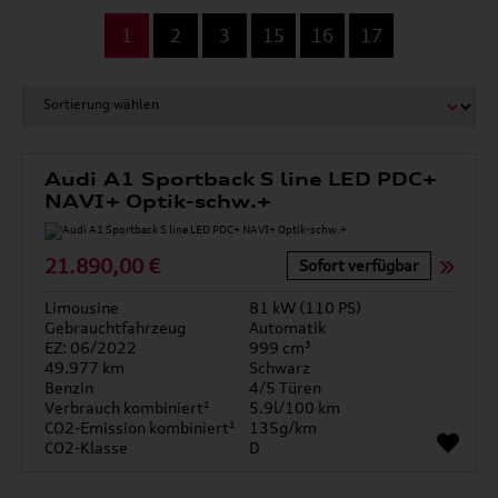
...
1
2
3
15
16
17
Audi A1 Sportback S line LED PDC+
NAVI+ Optik-schw.+
21.890,00 €
Sofort verfügbar
Limousine
81 kW (110 PS)
Gebrauchtfahrzeug
Automatik
EZ: 06/2022
999 cm³
49.977 km
Schwarz
Benzin
4/5 Türen
Verbrauch kombiniert¹
5.9l/100 km
CO2-Emission kombiniert¹
135g/km
CO2-Klasse
D