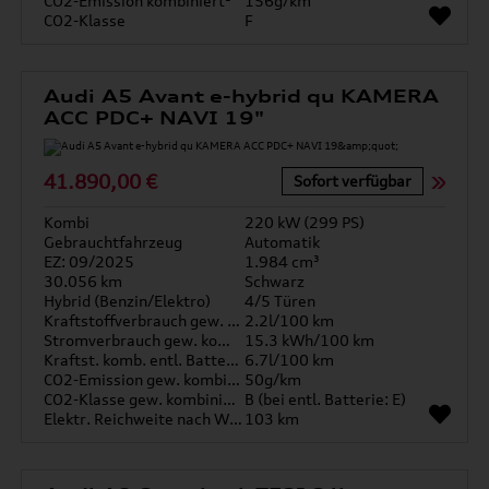
CO2-Emission kombiniert¹
156g/km
CO2-Klasse
F
Audi A5 Avant e-hybrid qu KAMERA
ACC PDC+ NAVI 19"
41.890,00 €
Sofort verfügbar
Kombi
220 kW (299 PS)
Gebrauchtfahrzeug
Automatik
EZ: 09/2025
1.984 cm³
30.056 km
Schwarz
Hybrid (Benzin/Elektro)
4/5 Türen
Kraftstoffverbrauch gew. kombiniert
2.2l/100 km
Stromverbrauch gew. kombiniert
15.3 kWh/100 km
Kraftst. komb. entl. Batterie
6.7l/100 km
CO2-Emission gew. kombiniert
50g/km
CO2-Klasse gew. kombiniert
B (bei entl. Batterie: E)
Elektr. Reichweite nach WLTP*
103 km