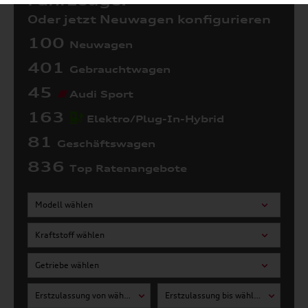
Fahrzeuge:
Oder jetzt Neuwagen konfigurieren
100
Neuwagen
401
Gebrauchtwagen
45
Audi Sport
163
Elektro/Plug-In-Hybrid
81
Geschäftswagen
836
Top Ratenangebote
Modell wählen
Kraftstoff wählen
Getriebe wählen
Erstzulassung von wählen
Erstzulassung bis wählen