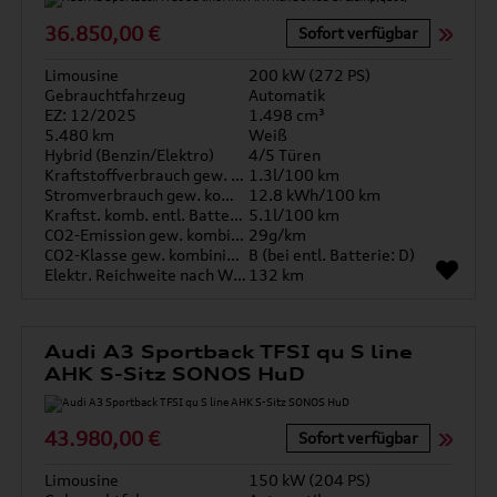
36.850,00 €
Sofort verfügbar
Limousine
200 kW (272 PS)
Gebrauchtfahrzeug
Automatik
EZ: 12/2025
1.498 cm³
5.480 km
Weiß
Hybrid (Benzin/Elektro)
4/5 Türen
Kraftstoffverbrauch gew. kombiniert
1.3l/100 km
Stromverbrauch gew. kombiniert
12.8 kWh/100 km
Kraftst. komb. entl. Batterie
5.1l/100 km
CO2-Emission gew. kombiniert
29g/km
CO2-Klasse gew. kombiniert
B (bei entl. Batterie: D)
Elektr. Reichweite nach WLTP*
132 km
Audi A3 Sportback TFSI qu S line
AHK S-Sitz SONOS HuD
43.980,00 €
Sofort verfügbar
Limousine
150 kW (204 PS)