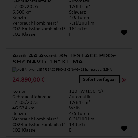
Gebrauchtfahrzeug
Automatik
EZ: 02/2026
1.984 cm³
6.500 km
Schwarz
Benzin
4/5 Türen
Verbrauch kombiniert¹
7.1l/100 km
CO2-Emission kombiniert¹
161g/km
CO2-Klasse
F
Audi A4 Avant 35 TFSI ACC PDC+
SHZ NAVI+ 16" KLIMA
24.890,00 €
Sofort verfügbar
Kombi
110 kW (150 PS)
Gebrauchtfahrzeug
Automatik
EZ: 05/2023
1.984 cm³
46.534 km
Weiß
Benzin
4/5 Türen
Verbrauch kombiniert¹
6.3l/100 km
CO2-Emission kombiniert¹
143g/km
CO2-Klasse
E