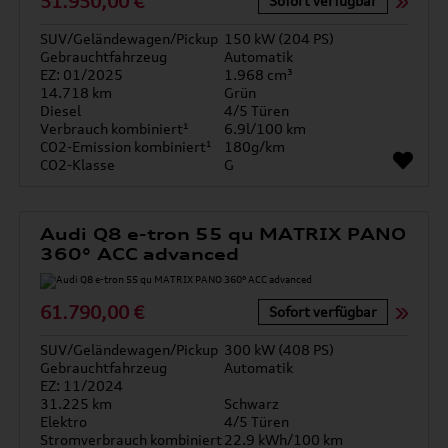
51.950,00 €
Sofort verfügbar
SUV/Geländewagen/Pickup
150 kW (204 PS)
Gebrauchtfahrzeug
Automatik
EZ: 01/2025
1.968 cm³
14.718 km
Grün
Diesel
4/5 Türen
Verbrauch kombiniert¹
6.9l/100 km
CO2-Emission kombiniert¹
180g/km
CO2-Klasse
G
Audi Q8 e-tron 55 qu MATRIX PANO
360° ACC advanced
61.790,00 €
Sofort verfügbar
SUV/Geländewagen/Pickup
300 kW (408 PS)
Gebrauchtfahrzeug
Automatik
EZ: 11/2024
31.225 km
Schwarz
Elektro
4/5 Türen
Stromverbrauch kombiniert
22.9 kWh/100 km