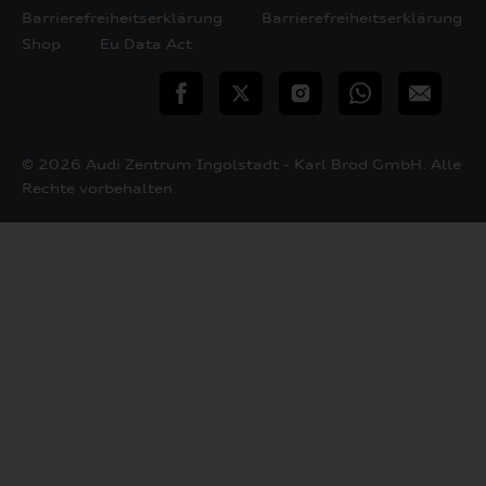
Barrierefreiheitserklärung
Barrierefreiheitserklärung
Shop
Eu Data Act
teilen
Twitter
Instagram
WhatsApp
E-
Mail
© 2026 Audi Zentrum Ingolstadt - Karl Brod GmbH. Alle
Rechte vorbehalten