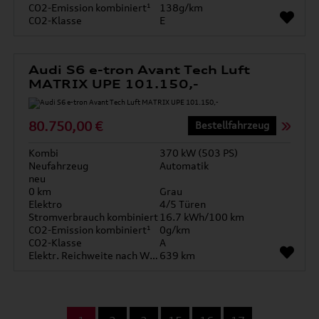
CO2-Emission kombiniert¹
138g/km
CO2-Klasse
E
Audi S6 e-tron Avant Tech Luft
MATRIX UPE 101.150,-
80.750,00 €
Bestellfahrzeug
Kombi
370 kW (503 PS)
Neufahrzeug
Automatik
neu
0 km
Grau
Elektro
4/5 Türen
Stromverbrauch kombiniert
16.7 kWh/100 km
CO2-Emission kombiniert¹
0g/km
CO2-Klasse
A
Elektr. Reichweite nach WLTP*
639 km
...