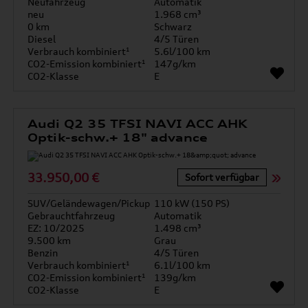
Neufahrzeug
Automatik
neu
1.968 cm³
0 km
Schwarz
Diesel
4/5 Türen
Verbrauch kombiniert¹
5.6l/100 km
CO2-Emission kombiniert¹
147g/km
CO2-Klasse
E
Audi Q2 35 TFSI NAVI ACC AHK
Optik-schw.+ 18" advance
33.950,00 €
Sofort verfügbar
SUV/Geländewagen/Pickup
110 kW (150 PS)
Gebrauchtfahrzeug
Automatik
EZ: 10/2025
1.498 cm³
9.500 km
Grau
Benzin
4/5 Türen
Verbrauch kombiniert¹
6.1l/100 km
CO2-Emission kombiniert¹
139g/km
CO2-Klasse
E