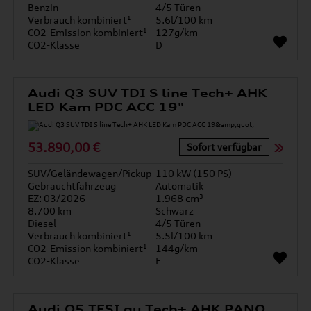
Benzin
4/5 Türen
Verbrauch kombiniert¹
5.6l/100 km
CO2-Emission kombiniert¹
127g/km
CO2-Klasse
D
Audi Q3 SUV TDI S line Tech+ AHK
LED Kam PDC ACC 19"
53.890,00 €
Sofort verfügbar
SUV/Geländewagen/Pickup
110 kW (150 PS)
Gebrauchtfahrzeug
Automatik
EZ: 03/2026
1.968 cm³
8.700 km
Schwarz
Diesel
4/5 Türen
Verbrauch kombiniert¹
5.5l/100 km
CO2-Emission kombiniert¹
144g/km
CO2-Klasse
E
Audi Q5 TFSI qu Tech+ AHK PANO