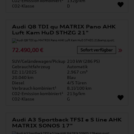
CO2-Emission kombiniert¹
132g/km
CO2-Klasse
D
Audi Q8 TDI qu MATRIX Pano AHK
Luft Kam HuD STHZG 21"
72.490,00 €
Sofort verfügbar
SUV/Geländewagen/Pickup
210 kW (286 PS)
Gebrauchtfahrzeug
Automatik
EZ: 11/2025
2.967 cm³
20.040 km
Blau
Diesel
4/5 Türen
Verbrauch kombiniert¹
8.1l/100 km
CO2-Emission kombiniert¹
213g/km
CO2-Klasse
G
Audi A3 Sportback TFSI e S line AHK
MATRIX SONOS 17"