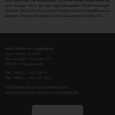
2034 berechnet. Die tatsächlichen CO₂-Preise können sowohl höher als
auch niedriger als in den hier zugrundeliegenden Modellrechnungen
ausfallen. Die CO₂-Kosten sind beim Tanken mit den Kraftstoffkosten zu
bezahlen. Weitere Informationen unter www.alternativ-mobil.info
Audi Zentrum Ingolstadt
Karl Brod GmbH
Neuburger Straße 75
85057 Ingolstadt
Tel.
0841 / 49 14-0
Fax
0841 / 49 14-112
info@audi-zentrum-ingolstadt.de
http://www.audi-zentrum-ingolstadt.de