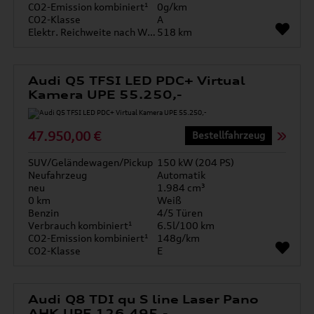
CO2-Emission kombiniert¹
0g/km
CO2-Klasse
A
Elektr. Reichweite nach WLTP*
518 km
Audi Q5 TFSI LED PDC+ Virtual
Kamera UPE 55.250,-
47.950,00 €
Bestellfahrzeug
SUV/Geländewagen/Pickup
150 kW (204 PS)
Neufahrzeug
Automatik
neu
1.984 cm³
0 km
Weiß
Benzin
4/5 Türen
Verbrauch kombiniert¹
6.5l/100 km
CO2-Emission kombiniert¹
148g/km
CO2-Klasse
E
Audi Q8 TDI qu S line Laser Pano
AHK UPE 126.495,-