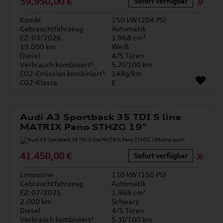
59.950,00 €
Sofort verfügbar
Kombi
150 kW (204 PS)
Gebrauchtfahrzeug
Automatik
EZ: 03/2026
1.968 cm³
19.000 km
Weiß
Diesel
4/5 Türen
Verbrauch kombiniert¹
5.7l/100 km
CO2-Emission kombiniert¹
148g/km
CO2-Klasse
E
Audi A3 Sportback 35 TDI S line
MATRIX Pano STHZG 19"
41.450,00 €
Sofort verfügbar
Limousine
110 kW (150 PS)
Gebrauchtfahrzeug
Automatik
EZ: 07/2025
1.968 cm³
2.000 km
Schwarz
Diesel
4/5 Türen
Verbrauch kombiniert¹
5.3l/100 km