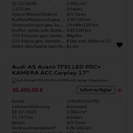
EZ: 02/2026
2.995 cm³
1.022 km
Schwarz
Hybrid (Benzin/Elektro)
4/5 Türen
Kraftstoffverbrauch gew. kombiniert
3.9l/100 km
Stromverbrauch gew. kombiniert
19 kWh/100 km
Kraftst. komb. entl. Batterie
9.6l/100 km
CO2-Emission gew. kombiniert
88g/km
CO2-Klasse gew. kombiniert
B (bei entl. Batterie: G)
Elektr. Reichweite nach WLTP*
81 km
Audi A5 Avant TFSI LED PDC+
KAMERA ACC Carplay 17"
36.490,00 €
Sofort verfügbar
Kombi
110 kW (150 PS)
Gebrauchtfahrzeug
Automatik
EZ: 07/2025
1.984 cm³
15.767 km
Schwarz
Benzin
4/5 Türen
Verbrauch kombiniert¹
6.9l/100 km