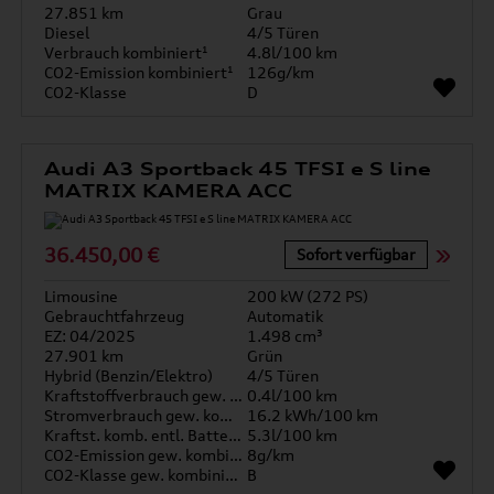
27.851 km
Grau
Diesel
4/5 Türen
Verbrauch kombiniert¹
4.8l/100 km
CO2-Emission kombiniert¹
126g/km
CO2-Klasse
D
Audi A3 Sportback 45 TFSI e S line
MATRIX KAMERA ACC
36.450,00 €
Sofort verfügbar
Limousine
200 kW (272 PS)
Gebrauchtfahrzeug
Automatik
EZ: 04/2025
1.498 cm³
27.901 km
Grün
Hybrid (Benzin/Elektro)
4/5 Türen
Kraftstoffverbrauch gew. kombiniert
0.4l/100 km
Stromverbrauch gew. kombiniert
16.2 kWh/100 km
Kraftst. komb. entl. Batterie
5.3l/100 km
CO2-Emission gew. kombiniert
8g/km
CO2-Klasse gew. kombiniert
B