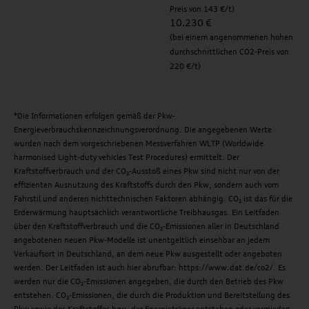
Preis von 143 €/t)
10.230 €
(bei einem angenommenen hohen
durchschnittlichen CO2-Preis von
220 €/t)
*Die Informationen erfolgen gemäß der Pkw-
Energieverbrauchskennzeichnungsverordnung. Die angegebenen Werte
wurden nach dem vorgeschriebenen Messverfahren WLTP (Worldwide
harmonised Light-duty vehicles Test Procedures) ermittelt. Der
Kraftstoffverbrauch und der CO₂-Ausstoß eines Pkw sind nicht nur von der
effizienten Ausnutzung des Kraftstoffs durch den Pkw, sondern auch vom
Fahrstil und anderen nichttechnischen Faktoren abhängig. CO₂ ist das für die
Erderwärmung hauptsächlich verantwortliche Treibhausgas. Ein Leitfaden
über den Kraftstoffverbrauch und die CO₂-Emissionen aller in Deutschland
angebotenen neuen Pkw-Modelle ist unentgeltlich einsehbar an jedem
Verkaufsort in Deutschland, an dem neue Pkw ausgestellt oder angeboten
werden. Der Leitfaden ist auch hier abrufbar: https://www.dat.de/co2/. Es
werden nur die CO₂-Emissionen angegeben, die durch den Betrieb des Pkw
entstehen. CO₂-Emissionen, die durch die Produktion und Bereitstellung des