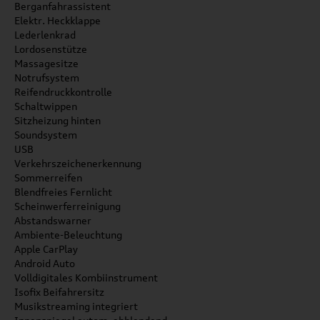
Berganfahrassistent
Elektr. Heckklappe
Lederlenkrad
Lordosenstütze
Massagesitze
Notrufsystem
Reifendruckkontrolle
Schaltwippen
Sitzheizung hinten
Soundsystem
USB
Verkehrszeichenerkennung
Sommerreifen
Blendfreies Fernlicht
Scheinwerferreinigung
Abstandswarner
Ambiente-Beleuchtung
Apple CarPlay
Android Auto
Volldigitales Kombiinstrument
Isofix Beifahrersitz
Musikstreaming integriert