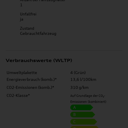
1
Unfallfrei
ja
Zustand
Gebrauchtfahrzeug
Verbrauchswerte (WLTP)
Umweltplakette
4 (Grün)
Energieverbrauch (komb.)*
13,6 l/100km
CO2-Emissionen (komb.)*
310 g/km
CO2-Klasse*
Auf Grundlage der CO₂-
Emissionen (kombiniert)
A
B
C