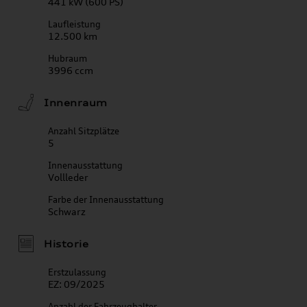
441 kW (600 PS)
Laufleistung
12.500 km
Hubraum
3996 ccm
Innenraum
Anzahl Sitzplätze
5
Innenausstattung
Vollleder
Farbe der Innenausstattung
Schwarz
Historie
Erstzulassung
EZ: 09/2025
Anzahl der Fahrzeughalter