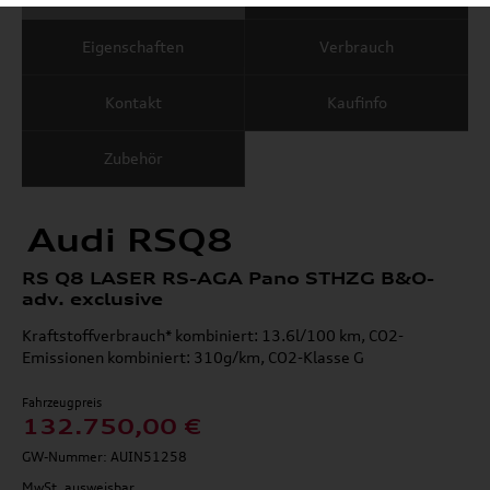
Eigenschaften
Verbrauch
Kontakt
Kaufinfo
Zubehör
Audi RSQ8
RS Q8 LASER RS-AGA Pano STHZG B&O-
adv. exclusive
Kraftstoffverbrauch* kombiniert: 13.6l/100 km, CO2-
Emissionen kombiniert: 310g/km, CO2-Klasse G
Fahrzeugpreis
132.750,00 €
GW-Nummer: AUIN51258
MwSt. ausweisbar