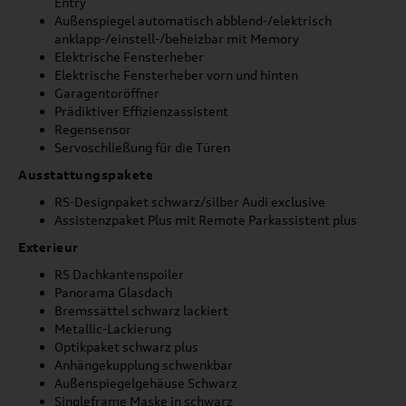
Entry
Außenspiegel automatisch abblend-/elektrisch
anklapp-/einstell-/beheizbar mit Memory
Elektrische Fensterheber
Elektrische Fensterheber vorn und hinten
Garagentoröffner
Prädiktiver Effizienzassistent
Regensensor
Servoschließung für die Türen
Ausstattungspakete
RS-Designpaket schwarz/silber Audi exclusive
Assistenzpaket Plus mit Remote Parkassistent plus
Exterieur
RS Dachkantenspoiler
Panorama Glasdach
Bremssättel schwarz lackiert
Metallic-Lackierung
Optikpaket schwarz plus
Anhängekupplung schwenkbar
Außenspiegelgehäuse Schwarz
Singleframe Maske in schwarz