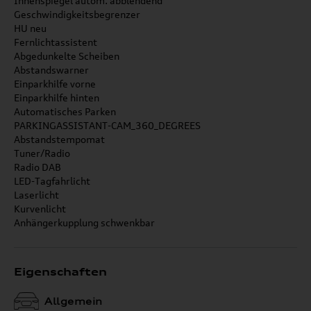
Innenspiegel autom. abblendend
Geschwindigkeitsbegrenzer
HU neu
Fernlichtassistent
Abgedunkelte Scheiben
Abstandswarner
Einparkhilfe vorne
Einparkhilfe hinten
Automatisches Parken
PARKINGASSISTANT-CAM_360_DEGREES
Abstandstempomat
Tuner/Radio
Radio DAB
LED-Tagfahrlicht
Laserlicht
Kurvenlicht
Anhängerkupplung schwenkbar
Eigenschaften
Allgemein