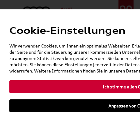
Cookie-Einstellungen
Menü
Telefon:
+49 (0)841 / 49 140
Wir verwenden Cookies, um Ihnen ein optimales Webseiten-Erlebn
24h-Pannenhilfe:
+49 (0)171 / 870 72 87
der Seite und für die Steuerung unserer kommerziellen Unterneh
Gerade geöffnet
zu anonymen Statistikzwecken genutzt werden. Sie können selbs
Verkauf:
Mo. - Fr. 08:00 - 19:00 Uhr Sa. 09:00 - 13:00 Uhr
möchten. Sie können diese Einstellungen jederzeit in der Datens
Service:
Mo. - Fr. 06:00 - 20:00 Uhr Sa. 08:00 - 13:00 Uhr
widerrufen. Weitere Informationen finden Sie in unseren
Datens
Ich stimme allen 
teilen
twittern
WhatsApp
E-Mail
Anpassen von C
Fahrzeug
Parkhaus
parken
Übersicht
Ausstattung