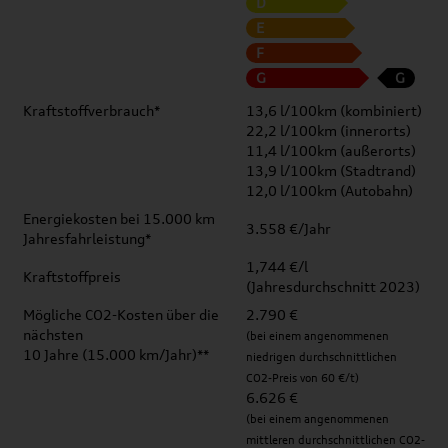
D
E
F
G
G
Kraftstoffverbrauch*
13,6 l/100km (kombiniert)
22,2 l/100km (innerorts)
11,4 l/100km (außerorts)
13,9 l/100km (Stadtrand)
12,0 l/100km (Autobahn)
Energiekosten bei 15.000 km
3.558 €/Jahr
Jahresfahrleistung*
1,744 €/l
Kraftstoffpreis
(Jahresdurchschnitt 2023)
Mögliche CO2-Kosten über die
2.790 €
nächsten
(bei einem angenommenen
10 Jahre (15.000 km/Jahr)**
niedrigen durchschnittlichen
CO2-Preis von 60 €/t)
6.626 €
(bei einem angenommenen
mittleren durchschnittlichen CO2-