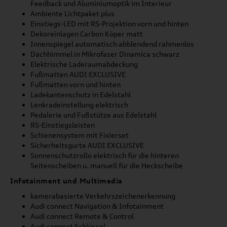
Feedback und Aluminiumoptik im Interieur
Ambiente Lichtpaket plus
Einstiegs-LED mit RS-Projektion vorn und hinten
Dekoreinlagen Carbon Köper matt
Innenspiegel automatisch abblendend rahmenlos
Dachhimmel in Mikrofaser Dinamica schwarz
Elektrische Laderaumabdeckung
Fußmatten AUDI EXCLUSIVE
Fußmatten vorn und hinten
Ladekantenschutz in Edelstahl
Lenkradeinstellung elektrisch
Pedalerie und Fußstütze aus Edelstahl
RS-Einstiegsleisten
Schienensystem mit Fixierset
Sicherheitsgurte AUDI EXCLUSIVE
Sonnenschutzrollo elektrisch für die hinteren
Seitenscheiben u. manuell für die Heckscheibe
Infotainment und Multimedia
kamerabasierte Verkehrszeichenerkennung
Audi connect Navigation & Infotainment
Audi connect Remote & Control
Audi connect Schlüssel