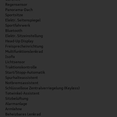
Regensensor
Panorama-Dach
Sportsitze
Elektr. Seitenspiegel
Sportfahrwerk
Bluetooth
Elektr. Sitzeinstellung
Head-Up Display
Freisprecheinrichtung
Multifunktionslenkrad
Isofix
Lichtsensor
Traktionskontrolle
Start/Stopp-Automatik
Spurhalteassistent
Notbremsassistent
Schlüssellose Zentralverriegelung (Keyless)
Totwinkel-Assistent
Sitzbelüftung
Alarmanlage
Armlehne
Beheizbares Lenkrad