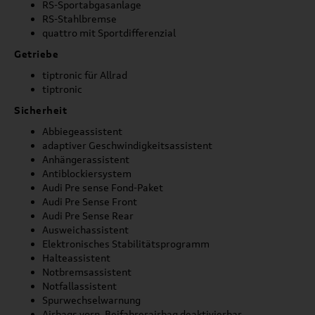
RS-Sportabgasanlage
RS-Stahlbremse
quattro mit Sportdifferenzial
Getriebe
tiptronic für Allrad
tiptronic
Sicherheit
Abbiegeassistent
adaptiver Geschwindigkeitsassistent
Anhängerassistent
Antiblockiersystem
Audi Pre sense Fond-Paket
Audi Pre Sense Front
Audi Pre Sense Rear
Ausweichassistent
Elektronisches Stabilitätsprogramm
Halteassistent
Notbremsassistent
Notfallassistent
Spurwechselwarnung
Airbags vorn, Beifahrerairbag deaktivierbar