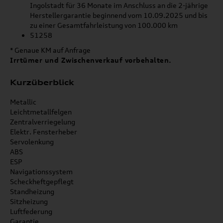
Ingolstadt für 36 Monate im Anschluss an die 2-jährige
Herstellergarantie beginnend vom 10.09.2025 und bis
zu einer Gesamtfahrleistung von 100.000 km
51258
* Genaue KM auf Anfrage
Irrtümer und Zwischenverkauf vorbehalten.
Kurzüberblick
Metallic
Leichtmetallfelgen
Zentralverriegelung
Elektr. Fensterheber
Servolenkung
ABS
ESP
Navigationssystem
Scheckheftgepflegt
Standheizung
Sitzheizung
Luftfederung
Garantie