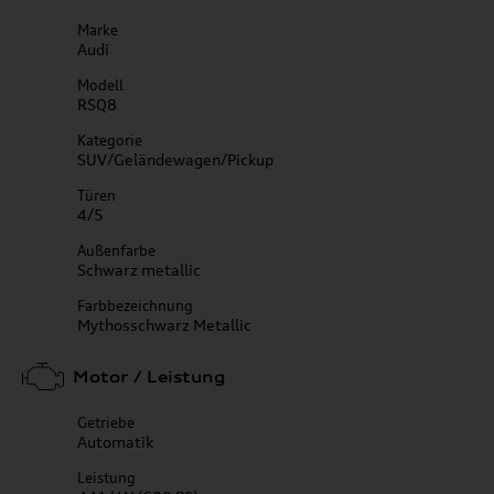
Marke
Audi
Modell
RSQ8
Kategorie
SUV/Geländewagen/Pickup
Türen
4/5
Außenfarbe
Schwarz metallic
Farbbezeichnung
Mythosschwarz Metallic
Motor / Leistung
Getriebe
Automatik
Leistung