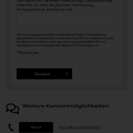
Ihre Nachricht: (bei einer Finanzierungs-/Leasinganfrage
teilen Sie uns bitte die jährlicher Fahrleistung,
Vertragslaufzeit, Anzahlung mit)
Die hier eingegebenen Daten werden gemäß
Datenschutzerklärung
gespeichert und werden durch die Firma AutoCRM zur Verbesserung der
Kundenkommunikation und (-generierung) ausschließlich für uns
verarbeitet. Eine Weitergabe der Daten an Dritte erfolgt nicht.
*Pflichtfelder
Weitere Kontaktmöglichkeiten
Tel. 0841/45090015
Anruf