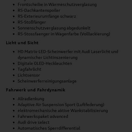
Frontscheibe in Wärmeschutzverglasung
RS-Dachkantenspoiler
RS-Exterieurumfänge schwarz
RS-Stoßfänger
Sonnenschutzverglasung abgedunkelt
RS-Stossfaenger in Wagenfarbe (Volllackierung)
Licht und Sicht
HD Matrix-LED-Scheinwerfer mit Audi Laserlicht und
dynamischer Lichtinszenierung
Digitale OLED-Heckleuchten
Tagfahrlicht
Lichtsensor
Scheinwerferreinigungsanlage
Fahrwerk und Fahrdynamik
Allradlenkung
Adaptive Air Suspension Sport (Luftfederung)
elektromechanische aktive Wankstabilisierung
Fahrwerkspaket advanced
Audi drive select
Automatisches Sperrdifferential