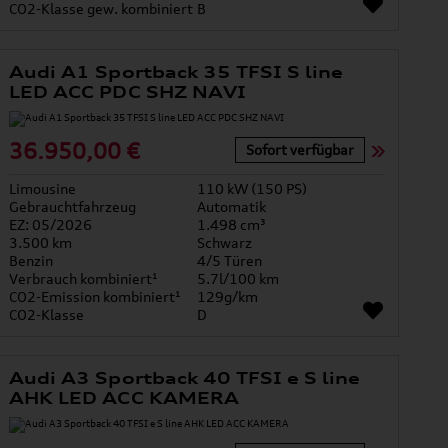
CO2-Klasse gew. kombiniert
B
Audi A1 Sportback 35 TFSI S line
LED ACC PDC SHZ NAVI
36.950,00 €
Sofort verfügbar
Limousine
110 kW (150 PS)
Gebrauchtfahrzeug
Automatik
EZ: 05/2026
1.498 cm³
3.500 km
Schwarz
Benzin
4/5 Türen
Verbrauch kombiniert¹
5.7l/100 km
CO2-Emission kombiniert¹
129g/km
CO2-Klasse
D
Audi A3 Sportback 40 TFSI e S line
AHK LED ACC KAMERA