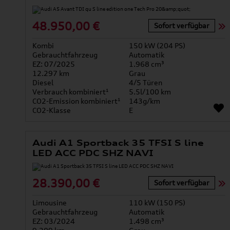
48.950,00 €
Sofort verfügbar
Kombi
150 kW (204 PS)
Gebrauchtfahrzeug
Automatik
EZ: 07/2025
1.968 cm³
12.297 km
Grau
Diesel
4/5 Türen
Verbrauch kombiniert¹
5.5l/100 km
CO2-Emission kombiniert¹
143g/km
CO2-Klasse
E
Audi A1 Sportback 35 TFSI S line
LED ACC PDC SHZ NAVI
28.390,00 €
Sofort verfügbar
Limousine
110 kW (150 PS)
Gebrauchtfahrzeug
Automatik
EZ: 03/2024
1.498 cm³