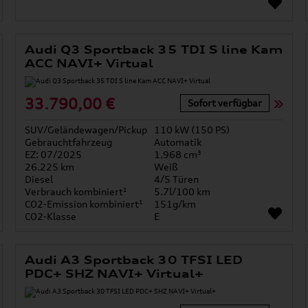
Audi Q3 Sportback 35 TDI S line Kam
ACC NAVI+ Virtual
33.790,00 €
Sofort verfügbar
SUV/Geländewagen/Pickup
110 kW (150 PS)
Gebrauchtfahrzeug
Automatik
EZ: 07/2025
1.968 cm³
26.225 km
Weiß
Diesel
4/5 Türen
Verbrauch kombiniert¹
5.7l/100 km
CO2-Emission kombiniert¹
151g/km
CO2-Klasse
E
Audi A3 Sportback 30 TFSI LED
PDC+ SHZ NAVI+ Virtual+