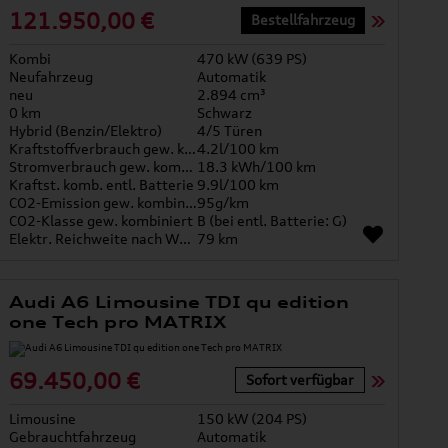
121.950,00 €
Bestellfahrzeug
Kombi
470 kW (639 PS)
Neufahrzeug
Automatik
neu
2.894 cm³
0 km
Schwarz
Hybrid (Benzin/Elektro)
4/5 Türen
Kraftstoffverbrauch gew. kombiniert
4.2l/100 km
Stromverbrauch gew. kombiniert
18.3 kWh/100 km
Kraftst. komb. entl. Batterie
9.9l/100 km
CO2-Emission gew. kombiniert
95g/km
CO2-Klasse gew. kombiniert
B (bei entl. Batterie: G)
Elektr. Reichweite nach WLTP*
79 km
Audi A6 Limousine TDI qu edition
one Tech pro MATRIX
69.450,00 €
Sofort verfügbar
Limousine
150 kW (204 PS)
Gebrauchtfahrzeug
Automatik