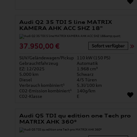
Audi Q2 35 TDI S line MATRIX
KAMERA AHK ACC SHZ 18"
37.950,00 €
Sofort verfügbar
SUV/Geländewagen/Pickup
110 kW (150 PS)
Gebrauchtfahrzeug
Automatik
EZ: 12/2025
1.968 cm³
5.000 km
Schwarz
Diesel
4/5 Türen
Verbrauch kombiniert¹
5.3l/100 km
CO2-Emission kombiniert¹
140g/km
CO2-Klasse
E
Audi Q5 TDI qu edition one Tech pro
MATRIX AHK 360°