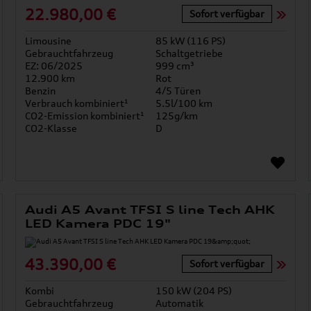
22.980,00 €
Sofort verfügbar
Limousine
85 kW (116 PS)
Gebrauchtfahrzeug
Schaltgetriebe
EZ: 06/2025
999 cm³
12.900 km
Rot
Benzin
4/5 Türen
Verbrauch kombiniert¹
5.5l/100 km
CO2-Emission kombiniert¹
125g/km
CO2-Klasse
D
Audi A5 Avant TFSI S line Tech AHK
LED Kamera PDC 19"
43.390,00 €
Sofort verfügbar
Kombi
150 kW (204 PS)
Gebrauchtfahrzeug
Automatik