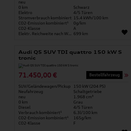
neu
0 km
Schwarz
Elektro
4/5 Türen
Stromverbrauch kombiniert
15.4 kWh/100 km
CO2-Emission kombiniert¹
0g/km
CO2-Klasse
A
Elektr. Reichweite nach WLTP*
699 km
Audi Q5 SUV TDI quattro 150 kW S
tronic
71.450,00 €
Bestellfahrzeug
SUV/Geländewagen/Pickup
150 kW (204 PS)
Neufahrzeug
Schaltgetriebe
neu
1.968 cm³
0 km
Grau
Diesel
4/5 Türen
Verbrauch kombiniert¹
6.3l/100 km
CO2-Emission kombiniert¹
165g/km
CO2-Klasse
F