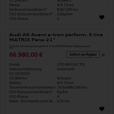
11.200 km
Schwarz
Diesel
4/5 Türen
Verbrauch kombiniert¹
8.6l/100 km
CO2-Emission kombiniert¹
226g/km
CO2-Klasse
G
Audi A6 Avant e-tron perform. S line
MATRIX Pano 21"
66.980,00 €
Sofort verfügbar
Kombi
270 kW (367 PS)
Gebrauchtfahrzeug
Automatik
EZ: 02/2025
33.800 km
Schwarz
Elektro
4/5 Türen
Stromverbrauch kombiniert
16.8 kWh/100 km
CO2-Emission kombiniert¹
0g/km
CO2-Klasse
A
Elektr. Reichweite nach WLTP*
635 km