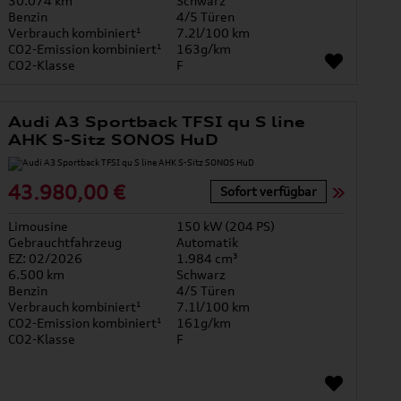
30.074 km
Schwarz
Benzin
4/5 Türen
Verbrauch kombiniert¹
7.2l/100 km
CO2-Emission kombiniert¹
163g/km
CO2-Klasse
F
Audi A3 Sportback TFSI qu S line
AHK S-Sitz SONOS HuD
43.980,00 €
Sofort verfügbar
Limousine
150 kW (204 PS)
Gebrauchtfahrzeug
Automatik
EZ: 02/2026
1.984 cm³
6.500 km
Schwarz
Benzin
4/5 Türen
Verbrauch kombiniert¹
7.1l/100 km
CO2-Emission kombiniert¹
161g/km
CO2-Klasse
F