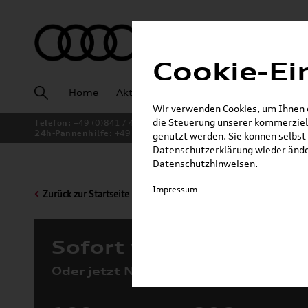
Cookie-Ei
Home
Aktuelles
Fahrzeugankauf
Angeb
Wir verwenden Cookies, um Ihnen ei
die Steuerung unserer kommerziell
Telefon:
+49 (0)841 / 49 140
24h-Pannenhilfe:
+49 (0)171 / 870 72 87
genutzt werden. Sie können selbst 
Datenschutzerklärung wieder änder
Datenschutzhinweisen
.
Impressum
Zurück zur Startseite
Sofort verfügbare Fah
Oder jetzt Neuwagen konfigurieren