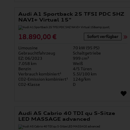
Audi A1 Sportback 25 TFSI PDC SHZ
NAVI+ Virtual 15"
18.890,00 €
Sofort verfügbar
Limousine
70 kW (95 PS)
Gebrauchtfahrzeug
Schaltgetriebe
EZ: 06/2023
999 cm³
7.058 km
Weiß
Benzin
4/5 Türen
Verbrauch kombiniert¹
5.5l/100 km
CO2-Emission kombiniert¹
124g/km
CO2-Klasse
D
Audi A5 Cabrio 40 TDI qu S-Sitze
LED MASSAGE advanced