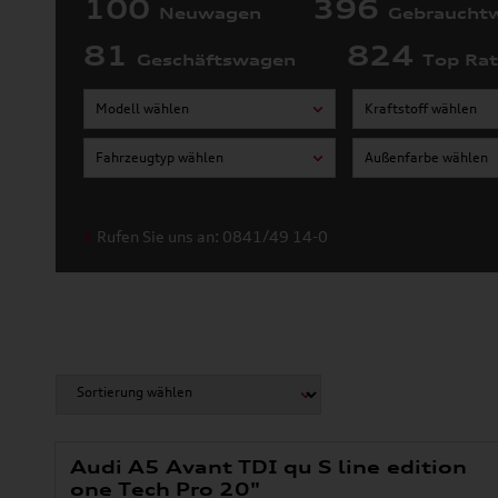
100
396
Neuwagen
Gebraucht
81
824
Geschäftswagen
Top Ra
Modell wählen
Kraftstoff wählen
Fahrzeugtyp wählen
Außenfarbe wählen
Rufen Sie uns an: 0841/49 14-0
Audi A5 Avant TDI qu S line edition
one Tech Pro 20"