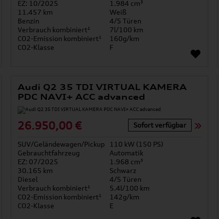
EZ: 10/2025
1.984 cm³
11.457 km
Weiß
Benzin
4/5 Türen
Verbrauch kombiniert¹
7l/100 km
CO2-Emission kombiniert¹
160g/km
CO2-Klasse
F
Audi Q2 35 TDI VIRTUAL KAMERA
PDC NAVI+ ACC advanced
26.950,00 €
Sofort verfügbar
SUV/Geländewagen/Pickup
110 kW (150 PS)
Gebrauchtfahrzeug
Automatik
EZ: 07/2025
1.968 cm³
30.165 km
Schwarz
Diesel
4/5 Türen
Verbrauch kombiniert¹
5.4l/100 km
CO2-Emission kombiniert¹
142g/km
CO2-Klasse
E