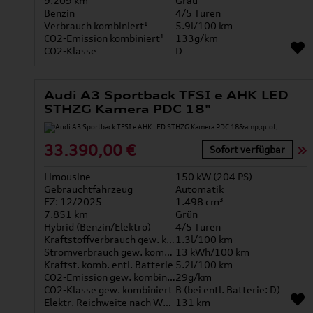
9.209 km
Grau
Benzin
4/5 Türen
Verbrauch kombiniert¹
5.9l/100 km
CO2-Emission kombiniert¹
133g/km
CO2-Klasse
D
Audi A3 Sportback TFSI e AHK LED
STHZG Kamera PDC 18"
33.390,00 €
Sofort verfügbar
Limousine
150 kW (204 PS)
Gebrauchtfahrzeug
Automatik
EZ: 12/2025
1.498 cm³
7.851 km
Grün
Hybrid (Benzin/Elektro)
4/5 Türen
Kraftstoffverbrauch gew. kombiniert
1.3l/100 km
Stromverbrauch gew. kombiniert
13 kWh/100 km
Kraftst. komb. entl. Batterie
5.2l/100 km
CO2-Emission gew. kombiniert
29g/km
CO2-Klasse gew. kombiniert
B (bei entl. Batterie: D)
Elektr. Reichweite nach WLTP*
131 km