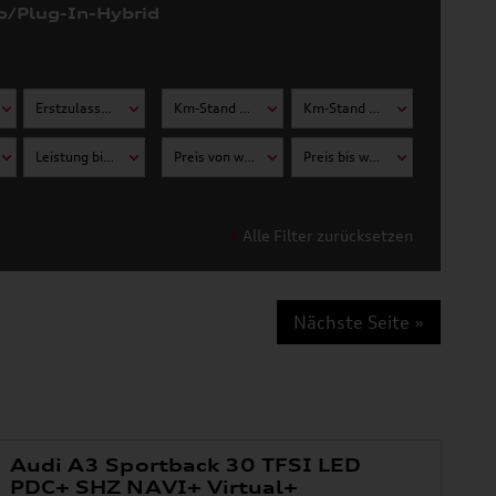
o/Plug-In-Hybrid
Erstzulassung bis wählen
Km-Stand von wählen
Km-Stand bis wählen
Leistung bis wählen
Preis von wählen
Preis bis wählen
Alle Filter zurücksetzen
Nächste Seite »
Audi A3 Sportback 30 TFSI LED
PDC+ SHZ NAVI+ Virtual+