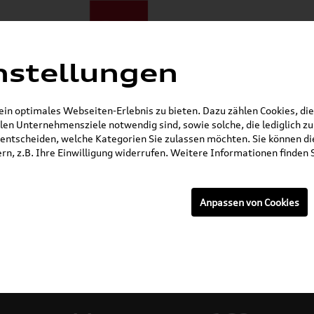
nstellungen
ote
E-Mobilität
Darum zu uns
NORA®
Mietwagen
n optimales Webseiten-Erlebnis zu bieten. Dazu zählen Cookies, die 
en Unternehmensziele notwendig sind, sowie solche, die lediglich 
Gerade geschlossen
entscheiden, welche Kategorien Sie zulassen möchten. Sie können die
n, z.B. Ihre Einwilligung widerrufen. Weitere Informationen finden S
Anpassen von Cookies
rzeuge: