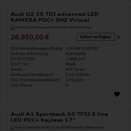
Audi Q2 35 TDI advanced LED
KAMERA PDC+ SHZ Virtual
26.950,00 €
Sofort verfügbar
SUV/Geländewagen/Pickup
110 kW (150 PS)
Gebrauchtfahrzeug
Automatik
EZ: 07/2025
1.968 cm³
5.077 km
Weiß
Diesel
4/5 Türen
Verbrauch kombiniert¹
5.1l/100 km
CO2-Emission kombiniert¹
135g/km
CO2-Klasse
D
Audi A1 Sportback 30 TFSI S line
LED PDC+ Keyless 17"