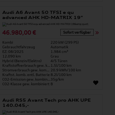
Audi A6 Avant 50 TFSI e qu
advanced AHK HD-MATRIX 19"
46.980,00 €
Sofort verfügbar
Kombi
220 kW (299 PS)
Gebrauchtfahrzeug
Automatik
EZ: 08/2025
1.984 cm³
12.090 km
Grau
Hybrid (Benzin/Elektro)
4/5 Türen
Kraftstoffverbrauch gew. kombiniert
1.5l/100 km
Stromverbrauch gew. kombiniert
20.9 kWh/100 km
Kraftst. komb. entl. Batterie
8.2l/100 km
CO2-Emission gew. kombiniert
35g/km
CO2-Klasse gew. kombiniert
B
Audi RS5 Avant Tech pro AHK UPE
140.045,-