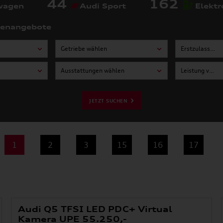
44
162
wagen
Audi Sport
Elektr
tenangebote
Getriebe wählen
Erstzulassung von wählen
Ausstattungen wählen
Leistung von wählen
JETZT SUCHEN
1
2
3
15
16
17
Audi Q5 TFSI LED PDC+ Virtual
Kamera UPE 55.250,-