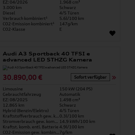
EZ: 04/2026
1.968 cm³
3.000 km
Schwarz
Diesel
4/5 Türen
Verbrauch kombiniert¹
5.6l/100 km
CO2-Emission kombiniert¹
147g/km
CO2-Klasse
E
Audi A3 Sportback 40 TFSI e
advanced LED STHZG Kamera
30.890,00 €
Sofort verfügbar
Limousine
150 kW (204 PS)
Gebrauchtfahrzeug
Automatik
EZ: 08/2025
1.498 cm³
12.865 km
Schwarz
Hybrid (Benzin/Elektro)
4/5 Türen
Kraftstoffverbrauch gew. kombiniert
0.3l/100 km
Stromverbrauch gew. kombiniert
14.9 kWh/100 km
Kraftst. komb. entl. Batterie
4.9l/100 km
CO2-Emission gew. kombiniert
7g/km