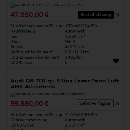
47.950,00 €
Bestellfahrzeug
SUV/Geländewagen/Pickup
150 kW (204 PS)
Neufahrzeug
Automatik
neu
1.984 cm³
0 km
Weiß
Benzin
4/5 Türen
Verbrauch kombiniert¹
6.5l/100 km
CO2-Emission kombiniert¹
148g/km
CO2-Klasse
E
Audi Q8 TDI qu S line Laser Pano Luft
AHK Allradlenk
99.890,00 €
Sofort verfügbar
SUV/Geländewagen/Pickup
210 kW (286 PS)
Gebrauchtfahrzeug
Automatik
EZ: 03/2026
2.967 cm³