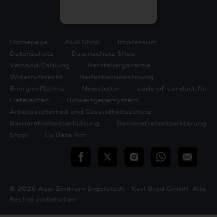
Homepage
AGB Shop
Impressum
Datenschutz
Datenschutz Shop
Versand/Zahlung
Herstellergarantie
Widerrufsrecht
Reifenkennzeichnung
Energieeffizienz
Newsletter
code-of-conduct für
Lieferanten
Hinweisgebersystem
Arbeitssicherheit und Gesundheitsschutz
Barrierefreiheitserklärung
Barrierefreiheitserklärung
Shop
Eu Data Act
teilen
Twitter
Instagram
WhatsApp
E-
Mail
© 2026 Audi Zentrum Ingolstadt - Karl Brod GmbH. Alle
Rechte vorbehalten