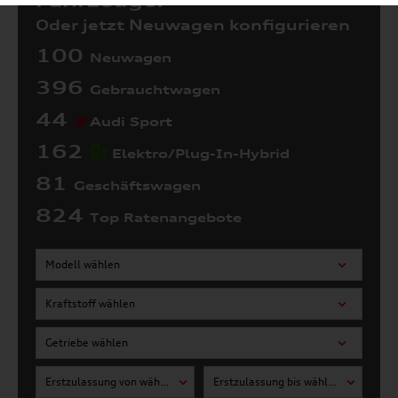
Fahrzeuge:
Oder jetzt Neuwagen konfigurieren
100
Neuwagen
396
Gebrauchtwagen
44
Audi Sport
162
Elektro/Plug-In-Hybrid
81
Geschäftswagen
824
Top Ratenangebote
Modell wählen
Kraftstoff wählen
Getriebe wählen
Erstzulassung von wählen
Erstzulassung bis wählen