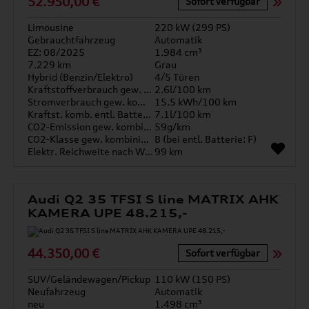
52.950,00 €
Sofort verfügbar
Limousine
220 kW (299 PS)
Gebrauchtfahrzeug
Automatik
EZ: 08/2025
1.984 cm³
7.229 km
Grau
Hybrid (Benzin/Elektro)
4/5 Türen
Kraftstoffverbrauch gew. kombiniert
2.6l/100 km
Stromverbrauch gew. kombiniert
15.5 kWh/100 km
Kraftst. komb. entl. Batterie
7.1l/100 km
CO2-Emission gew. kombiniert
59g/km
CO2-Klasse gew. kombiniert
B (bei entl. Batterie: F)
Elektr. Reichweite nach WLTP*
99 km
Audi Q2 35 TFSI S line MATRIX AHK
KAMERA UPE 48.215,-
44.350,00 €
Sofort verfügbar
SUV/Geländewagen/Pickup
110 kW (150 PS)
Neufahrzeug
Automatik
neu
1.498 cm³