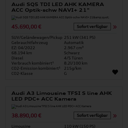
Audi SQ5 TDI LED AHK KAMERA
ACC Optik-schw NAVI+ 21"
45.690,00 €
Sofort verfügbar
SUV/Geländewagen/Pickup
251 kW (341 PS)
Gebrauchtfahrzeug
Automatik
EZ: 04/2022
2.967 cm³
68.194 km
Schwarz
Diesel
4/5 Türen
Verbrauch kombiniert¹
8.2l/100 km
CO2-Emission kombiniert¹
215g/km
CO2-Klasse
G
Audi A3 Limousine TFSI S line AHK
LED PDC+ ACC Kamera
38.890,00 €
Sofort verfügbar
Limousine
110 kW (150 PS)