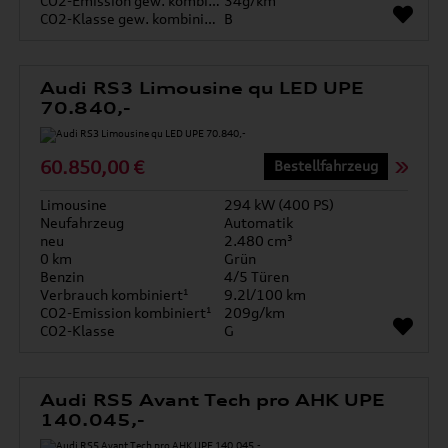
CO2-Emission gew. kombiniert
34g/km
CO2-Klasse gew. kombiniert
B
Audi RS3 Limousine qu LED UPE
70.840,-
60.850,00 €
Bestellfahrzeug
Limousine
294 kW (400 PS)
Neufahrzeug
Automatik
neu
2.480 cm³
0 km
Grün
Benzin
4/5 Türen
Verbrauch kombiniert¹
9.2l/100 km
CO2-Emission kombiniert¹
209g/km
CO2-Klasse
G
Audi RS5 Avant Tech pro AHK UPE
140.045,-