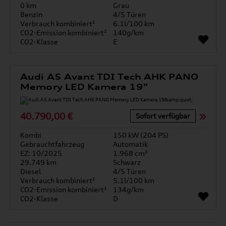
0 km
Grau
Benzin
4/5 Türen
Verbrauch kombiniert¹
6.1l/100 km
CO2-Emission kombiniert¹
140g/km
CO2-Klasse
E
Audi A5 Avant TDI Tech AHK PANO
Memory LED Kamera 19"
40.790,00 €
Sofort verfügbar
Kombi
150 kW (204 PS)
Gebrauchtfahrzeug
Automatik
EZ: 10/2025
1.968 cm³
29.749 km
Schwarz
Diesel
4/5 Türen
Verbrauch kombiniert¹
5.1l/100 km
CO2-Emission kombiniert¹
134g/km
CO2-Klasse
D