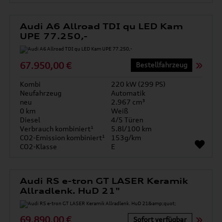
Audi A6 Allroad TDI qu LED Kam
UPE 77.250,-
67.950,00 €
Bestellfahrzeug
Kombi
220 kW (299 PS)
Neufahrzeug
Automatik
neu
2.967 cm³
0 km
Weiß
Diesel
4/5 Türen
Verbrauch kombiniert¹
5.8l/100 km
CO2-Emission kombiniert¹
153g/km
CO2-Klasse
E
Audi RS e-tron GT LASER Keramik
Allradlenk. HuD 21"
69.890,00 €
Sofort verfügbar