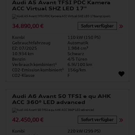
Audi A5 Avant TFSI PDC Kamera
ACC Virtual SHZ LED 17"
34.890,00 €
Sofort verfügbar
Kombi
110 kW (150 PS)
Gebrauchtfahrzeug
Automatik
EZ: 07/2025
1.984 cm³
10.934 km
Schwarz
Benzin
4/5 Türen
Verbrauch kombiniert¹
6.9l/100 km
CO2-Emission kombiniert¹
156g/km
CO2-Klasse
F
Audi A6 Avant 50 TFSI e qu AHK
ACC 360° LED advanced
42.450,00 €
Sofort verfügbar
Kombi
220 kW (299 PS)