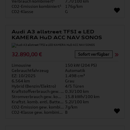
Verbrauch kombiniert¹
7.7l/100 km
CO2-Emission kombiniert¹
176g/km
CO2-Klasse
G
Audi A3 allstreet TFSI e LED
KAMERA HuD ACC NAV SONOS
32.890,00 €
Sofort verfügbar
Limousine
150 kW (204 PS)
Gebrauchtfahrzeug
Automatik
EZ: 10/2025
1.498 cm³
6.564 km
Grau
Hybrid (Benzin/Elektro)
4/5 Türen
Kraftstoffverbrauch gew. kombiniert
0.3l/100 km
Stromverbrauch gew. kombiniert
15.8 kWh/100 km
Kraftst. komb. entl. Batterie
5.2l/100 km
CO2-Emission gew. kombiniert
7g/km
CO2-Klasse gew. kombiniert
B