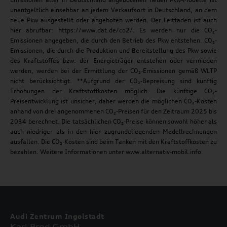
unentgeltlich einsehbar an jedem Verkaufsort in Deutschland, an dem
neue Pkw ausgestellt oder angeboten werden. Der Leitfaden ist auch
hier abrufbar: https://www.dat.de/co2/. Es werden nur die CO₂-
Emissionen angegeben, die durch den Betrieb des Pkw entstehen. CO₂-
Emissionen, die durch die Produktion und Bereitstellung des Pkw sowie
des Kraftstoffes bzw. der Energieträger entstehen oder vermieden
werden, werden bei der Ermittlung der CO₂-Emissionen gemäß WLTP
nicht berücksichtigt. **Aufgrund der CO₂-Bepreisung sind künftig
Erhöhungen der Kraftstoffkosten möglich. Die künftige CO₂-
Preisentwicklung ist unsicher, daher werden die möglichen CO₂-Kosten
anhand von drei angenommenen CO₂-Preisen für den Zeitraum 2025 bis
2034 berechnet. Die tatsächlichen CO₂-Preise können sowohl höher als
auch niedriger als in den hier zugrundeliegenden Modellrechnungen
ausfallen. Die CO₂-Kosten sind beim Tanken mit den Kraftstoffkosten zu
bezahlen. Weitere Informationen unter www.alternativ-mobil.info
Audi Zentrum Ingolstadt
Karl Brod GmbH