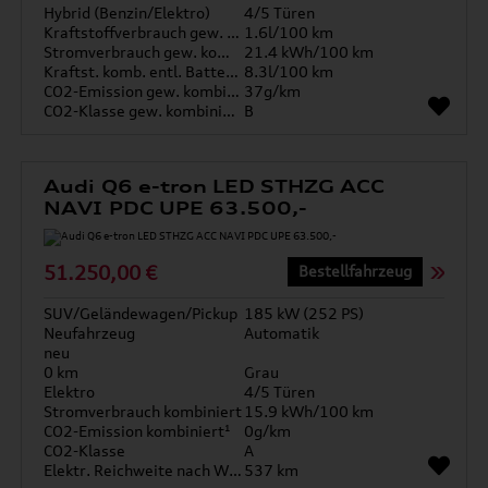
Hybrid (Benzin/Elektro)
4/5 Türen
Kraftstoffverbrauch gew. kombiniert
1.6l/100 km
Stromverbrauch gew. kombiniert
21.4 kWh/100 km
Kraftst. komb. entl. Batterie
8.3l/100 km
CO2-Emission gew. kombiniert
37g/km
CO2-Klasse gew. kombiniert
B
Audi Q6 e-tron LED STHZG ACC
NAVI PDC UPE 63.500,-
51.250,00 €
Bestellfahrzeug
SUV/Geländewagen/Pickup
185 kW (252 PS)
Neufahrzeug
Automatik
neu
0 km
Grau
Elektro
4/5 Türen
Stromverbrauch kombiniert
15.9 kWh/100 km
CO2-Emission kombiniert¹
0g/km
CO2-Klasse
A
Elektr. Reichweite nach WLTP*
537 km