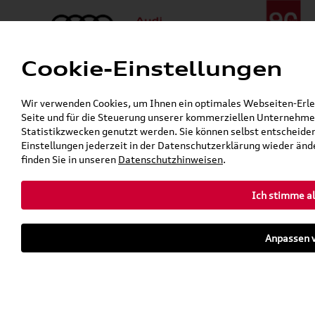
Cookie-Einstellungen
Menü
Telefon:
+49 (0)841 / 49 140
Wir verwenden Cookies, um Ihnen ein optimales Webseiten-Erlebn
24h-Pannenhilfe:
+49 (0)171 / 870 72 87
Seite und für die Steuerung unserer kommerziellen Unternehmen
Gerade geöffnet
Statistikzwecken genutzt werden. Sie können selbst entscheiden
Verkauf:
Mo. - Fr. 08:00 - 19:00 Uhr Sa. 09:00 - 13:00 Uhr
Einstellungen jederzeit in der Datenschutzerklärung wieder ände
Service:
Mo. - Fr. 06:00 - 20:00 Uhr Sa. 08:00 - 13:00 Uhr
finden Sie in unseren
Datenschutzhinweisen
.
Ich stimme al
Zurück zur Startseite
Parkhaus
Anpassen v
Sofort verfügbare