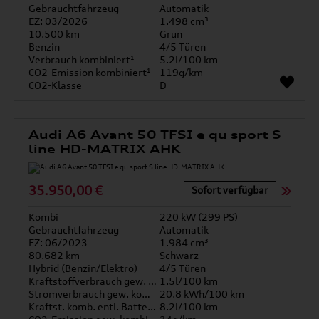
Gebrauchtfahrzeug
Automatik
EZ: 03/2026
1.498 cm³
10.500 km
Grün
Benzin
4/5 Türen
Verbrauch kombiniert¹
5.2l/100 km
CO2-Emission kombiniert¹
119g/km
CO2-Klasse
D
Audi A6 Avant 50 TFSI e qu sport S
line HD-MATRIX AHK
35.950,00 €
Sofort verfügbar
Kombi
220 kW (299 PS)
Gebrauchtfahrzeug
Automatik
EZ: 06/2023
1.984 cm³
80.682 km
Schwarz
Hybrid (Benzin/Elektro)
4/5 Türen
Kraftstoffverbrauch gew. kombiniert
1.5l/100 km
Stromverbrauch gew. kombiniert
20.8 kWh/100 km
Kraftst. komb. entl. Batterie
8.2l/100 km