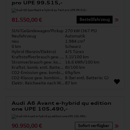
pro UPE 99.515,-
81.550,00 €
Bestellfahrzeug
SUV/Geländewagen/Pickup
270 kW (367 PS)
Neufahrzeug
Automatik
neu
1.984 cm³
0 km
Schwarz
Hybrid (Benzin/Elektro)
4/5 Türen
Kraftstoffverbrauch gew. kombiniert
3.1l/100 km
Stromverbrauch gew. kombiniert
16.6 kWh/100 km
Kraftst. komb. entl. Batterie
8l/100 km
CO2-Emission gew. kombiniert
69g/km
CO2-Klasse gew. kombiniert
B (bei entl. Batterie: G)
Elektr. Reichweite nach WLTP*
87 km
Audi A6 Avant e-hybrid qu edition
one UPE 105.490,-
90.950,00 €
Sofort verfügbar