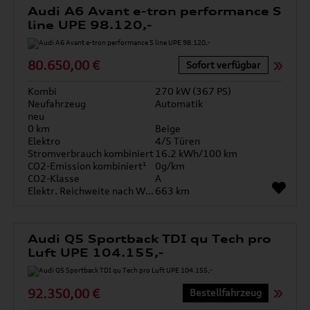
Audi A6 Avant e-tron performance S
line UPE 98.120,-
80.650,00 €
Sofort verfügbar
Kombi
270 kW (367 PS)
Neufahrzeug
Automatik
neu
0 km
Beige
Elektro
4/5 Türen
Stromverbrauch kombiniert
16.2 kWh/100 km
CO2-Emission kombiniert¹
0g/km
CO2-Klasse
A
Elektr. Reichweite nach WLTP*
663 km
Audi Q5 Sportback TDI qu Tech pro
Luft UPE 104.155,-
92.350,00 €
Bestellfahrzeug