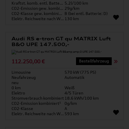
Kraftst. komb. entl. Batterie
5.2l/100 km
CO2-Emission gew. kombiniert
29g/km
CO2-Klasse gew. kombiniert
B (bei entl. Batterie: D)
Elektr. Reichweite nach WLTP*
130 km
Audi RS e-tron GT qu MATRIX Luft
B&O UPE 147.500,-
112.250,00 €
Bestellfahrzeug
Limousine
570 kW (775 PS)
Neufahrzeug
Automatik
neu
0 km
Weiß
Elektro
4/5 Türen
Stromverbrauch kombiniert
18.6 kWh/100 km
CO2-Emission kombiniert¹
0g/km
CO2-Klasse
A
Elektr. Reichweite nach WLTP*
593 km