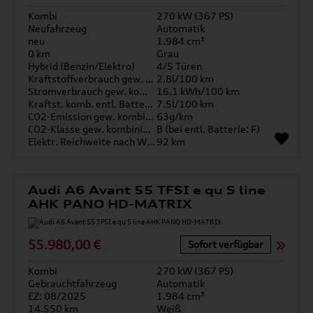
Kombi
270 kW (367 PS)
Neufahrzeug
Automatik
neu
1.984 cm³
0 km
Grau
Hybrid (Benzin/Elektro)
4/5 Türen
Kraftstoffverbrauch gew. kombiniert
2.8l/100 km
Stromverbrauch gew. kombiniert
16.1 kWh/100 km
Kraftst. komb. entl. Batterie
7.5l/100 km
CO2-Emission gew. kombiniert
63g/km
CO2-Klasse gew. kombiniert
B (bei entl. Batterie: F)
Elektr. Reichweite nach WLTP*
92 km
Audi A6 Avant 55 TFSI e qu S line
AHK PANO HD-MATRIX
55.980,00 €
Sofort verfügbar
Kombi
270 kW (367 PS)
Gebrauchtfahrzeug
Automatik
EZ: 08/2025
1.984 cm³
14.550 km
Weiß