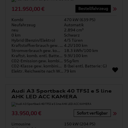
121.950,00 €
Bestellfahrzeug
Kombi
470 kW (639 PS)
Neufahrzeug
Automatik
neu
2.894 cm³
0 km
Schwarz
Hybrid (Benzin/Elektro)
4/5 Türen
Kraftstoffverbrauch gew. kombiniert
4.2l/100 km
Stromverbrauch gew. kombiniert
18.3 kWh/100 km
Kraftst. komb. entl. Batterie
9.9l/100 km
CO2-Emission gew. kombiniert
95g/km
CO2-Klasse gew. kombiniert
B (bei entl. Batterie: G)
Elektr. Reichweite nach WLTP*
79 km
Audi A3 Sportback 40 TFSI e S line
AHK LED ACC KAMERA
33.950,00 €
Sofort verfügbar
Limousine
150 kW (204 PS)