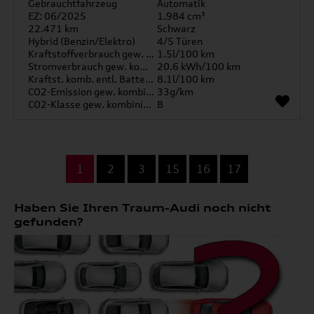
Gebrauchtfahrzeug
Automatik
EZ: 06/2025
1.984 cm³
22.471 km
Schwarz
Hybrid (Benzin/Elektro)
4/5 Türen
Kraftstoffverbrauch gew. kombiniert
1.5l/100 km
Stromverbrauch gew. kombiniert
20.6 kWh/100 km
Kraftst. komb. entl. Batterie
8.1l/100 km
CO2-Emission gew. kombiniert
33g/km
CO2-Klasse gew. kombiniert
B
...
1
2
3
15
16
17
Haben Sie Ihren Traum-Audi noch nicht
gefunden?