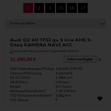
...
1
2
3
15
16
17
Audi Q2 40 TFSI qu S line AHK S-
Sitze KAMERA NAVI ACC
31.490,00 €
Sofort verfügbar
SUV/Geländewagen/Pickup
140 kW (190 PS)
Gebrauchtfahrzeug
Automatik
EZ: 07/2025
1.984 cm³
28.878 km
Schwarz
Benzin
4/5 Türen
Verbrauch kombiniert¹
7.4l/100 km
CO2-Emission kombiniert¹
168g/km
CO2-Klasse
F