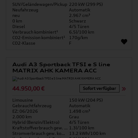
SUV/Geländewagen/Pickup
220 kW (299 PS)
Neufahrzeug
Automatik
neu
2.967 cm³
0 km
Schwarz
Diesel
4/5 Türen
Verbrauch kombiniert¹
6.5l/100 km
CO2-Emission kombiniert¹
170g/km
CO2-Klasse
F
Audi A3 Sportback TFSI e S line
MATRIX AHK KAMERA ACC
44.950,00 €
Sofort verfügbar
Limousine
150 kW (204 PS)
Gebrauchtfahrzeug
Automatik
EZ: 06/2026
1.498 cm³
2.000 km
Grau
Hybrid (Benzin/Elektro)
4/5 Türen
Kraftstoffverbrauch gew. kombiniert
1.3l/100 km
Stromverbrauch gew. kombiniert
13.2 kWh/100 km