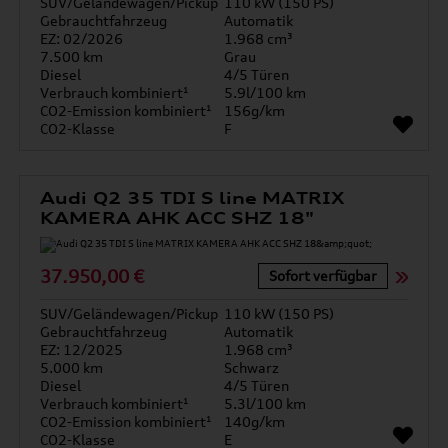
SUV/Geländewagen/Pickup
110 kW (150 PS)
Gebrauchtfahrzeug
Automatik
EZ: 02/2026
1.968 cm³
7.500 km
Grau
Diesel
4/5 Türen
Verbrauch kombiniert¹
5.9l/100 km
CO2-Emission kombiniert¹
156g/km
CO2-Klasse
F
Audi Q2 35 TDI S line MATRIX
KAMERA AHK ACC SHZ 18"
37.950,00 €
Sofort verfügbar
SUV/Geländewagen/Pickup
110 kW (150 PS)
Gebrauchtfahrzeug
Automatik
EZ: 12/2025
1.968 cm³
5.000 km
Schwarz
Diesel
4/5 Türen
Verbrauch kombiniert¹
5.3l/100 km
CO2-Emission kombiniert¹
140g/km
CO2-Klasse
E