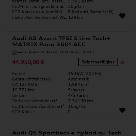
Kraftst. komb. entl. Batterie
5.3l/100 km
CO2-Emission gew. kombiniert
30g/km
CO2-Klasse gew. kombiniert
B (bei entl. Batterie: D)
Elektr. Reichweite nach WLTP*
129 km
Audi A5 Avant TFSI S line Tech+
MATRIX Pano 360° ACC
44.950,00 €
Sofort verfügbar
Kombi
150 kW (204 PS)
Gebrauchtfahrzeug
Automatik
EZ: 12/2025
1.984 cm³
19.772 km
Schwarz
Benzin
4/5 Türen
Verbrauch kombiniert¹
7.3l/100 km
CO2-Emission kombiniert¹
165g/km
CO2-Klasse
F
Audi Q5 Sportback e-hybrid qu Tech