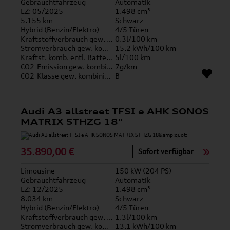
Gebrauchtfahrzeug
Automatik
EZ: 05/2025
1.498 cm³
5.155 km
Schwarz
Hybrid (Benzin/Elektro)
4/5 Türen
Kraftstoffverbrauch gew. kombiniert
0.3l/100 km
Stromverbrauch gew. kombiniert
15.2 kWh/100 km
Kraftst. komb. entl. Batterie
5l/100 km
CO2-Emission gew. kombiniert
7g/km
CO2-Klasse gew. kombiniert
B
Audi A3 allstreet TFSI e AHK SONOS
MATRIX STHZG 18"
35.890,00 €
Sofort verfügbar
Limousine
150 kW (204 PS)
Gebrauchtfahrzeug
Automatik
EZ: 12/2025
1.498 cm³
8.034 km
Schwarz
Hybrid (Benzin/Elektro)
4/5 Türen
Kraftstoffverbrauch gew. kombiniert
1.3l/100 km
Stromverbrauch gew. kombiniert
13.1 kWh/100 km