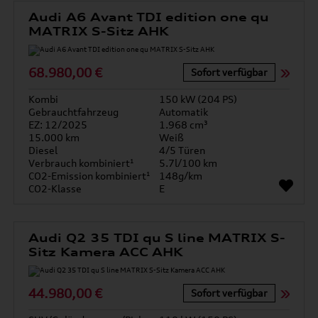
Audi A6 Avant TDI edition one qu
MATRIX S-Sitz AHK
68.980,00 €
Sofort verfügbar
Kombi
150 kW (204 PS)
Gebrauchtfahrzeug
Automatik
EZ: 12/2025
1.968 cm³
15.000 km
Weiß
Diesel
4/5 Türen
Verbrauch kombiniert¹
5.7l/100 km
CO2-Emission kombiniert¹
148g/km
CO2-Klasse
E
Audi Q2 35 TDI qu S line MATRIX S-
Sitz Kamera ACC AHK
44.980,00 €
Sofort verfügbar