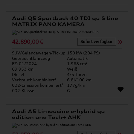
Audi Q5 Sportback 40 TDI qu S line
MATRIX PANO KAMERA
42.890,00 €
Sofort verfügbar
SUV/Geländewagen/Pickup
150 kW (204 PS)
Gebrauchtfahrzeug
Automatik
EZ: 01/2024
1.968 cm³
69.953 km
Weiß
Diesel
4/5 Türen
Verbrauch kombiniert¹
6.8l/100 km
CO2-Emission kombiniert¹
177g/km
CO2-Klasse
G
Audi A5 Limousine e-hybrid qu
edition one Tech+ AHK