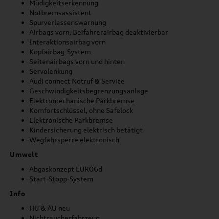
Müdigkeitserkennung
Notbremsassistent
Spurverlassenswarnung
Airbags vorn, Beifahrerairbag deaktivierbar
Interaktionsairbag vorn
Kopfairbag-System
Seitenairbags vorn und hinten
Servolenkung
Audi connect Notruf & Service
Geschwindigkeitsbegrenzungsanlage
Elektromechanische Parkbremse
Komfortschlüssel, ohne Safelock
Elektronische Parkbremse
Kindersicherung elektrisch betätigt
Wegfahrsperre elektronisch
Umwelt
Abgaskonzept EURO6d
Start-Stopp-System
Info
HU & AU neu
Nichtraucherfahrzeug