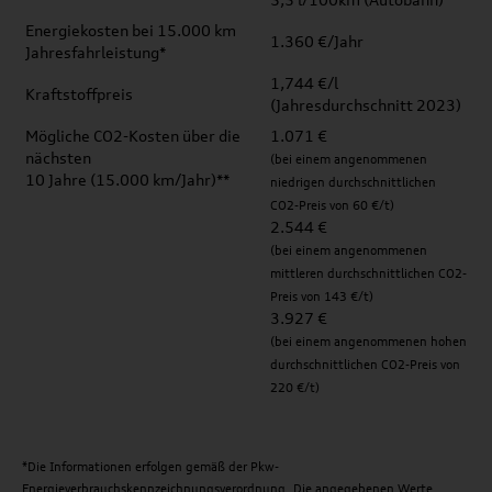
Energiekosten bei 15.000 km
1.360 €/Jahr
Jahresfahrleistung*
1,744 €/l
Kraftstoffpreis
(Jahresdurchschnitt 2023)
Mögliche CO2-Kosten über die
1.071 €
nächsten
(bei einem angenommenen
10 Jahre (15.000 km/Jahr)**
niedrigen durchschnittlichen
CO2-Preis von 60 €/t)
2.544 €
(bei einem angenommenen
mittleren durchschnittlichen CO2-
Preis von 143 €/t)
3.927 €
(bei einem angenommenen hohen
durchschnittlichen CO2-Preis von
220 €/t)
*Die Informationen erfolgen gemäß der Pkw-
Energieverbrauchskennzeichnungsverordnung. Die angegebenen Werte