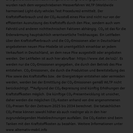
wurden nach dem vorgeschriebenen Messverfahren WLTP (Worldwide
harmonised Light-duty vehicles Test Procedures) ermittelt. Der
Kraftstoffverbrauch und der CO₂-Ausstoß eines Pkw sind nicht nur von der
effizienten Ausnutzung des Kraftstoffs durch den Pkw, sondern auch vom
Fahrstil und anderen nichttechnischen Faktoren abhängig. CO₂ ist das für die
Erderwärmung hauptsächlich verantwortliche Treibhausgas. Ein Leitfaden
über den Kraftstoffverbrauch und die CO₂-Emissionen aller in Deutschland
angebotenen neuen Pkw-Modelle ist unentgeltlich einsehbar an jedem
Verkaufsort in Deutschland, an dem neue Pkw ausgestellt oder angeboten
werden. Der Leitfaden ist auch hier abrufbar: https://www.dat.de/co2/. Es
werden nur die CO₂-Emissionen angegeben, die durch den Betrieb des Pkw
entstehen. CO₂-Emissionen, die durch die Produktion und Bereitstellung des
Pkw sowie des Kraftstoffes bzw. der Energieträger entstehen oder vermieden
werden, werden bei der Ermittlung der CO₂-Emissionen gemäß WLTP nicht
berücksichtigt. **Aufgrund der CO₂-Bepreisung sind künftig Erhöhungen der
Kraftstoffkosten möglich. Die künftige CO₂-Preisentwicklung ist unsicher,
daher werden die möglichen CO₂-Kosten anhand von drei angenommenen
CO₂-Preisen für den Zeitraum 2025 bis 2034 berechnet. Die tatsächlichen
CO₂-Preise können sowohl höher als auch niedriger als in den hier
zugrundeliegenden Modellrechnungen ausfallen. Die CO₂-Kosten sind beim
Tanken mit den Kraftstoffkosten zu bezahlen. Weitere Informationen unter
www.alternativ-mobil.info