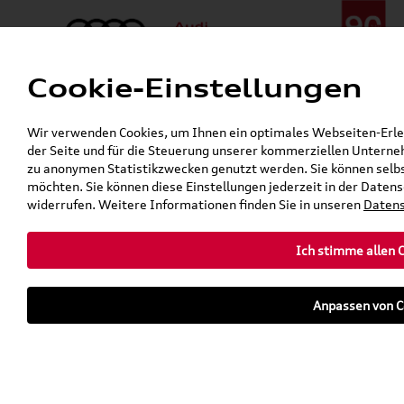
Cookie-Einstellungen
Menü
Telefon:
+49 (0)841 / 49 140
Wir verwenden Cookies, um Ihnen ein optimales Webseiten-Erlebn
24h-Pannenhilfe:
+49 (0)171 / 870 72 87
der Seite und für die Steuerung unserer kommerziellen Unterneh
Öffnet in 7 Stunden, 32 Minuten
zu anonymen Statistikzwecken genutzt werden. Sie können selbs
Verkauf:
Mo. - Fr. 08:00 - 19:00 Uhr Sa. 09:00 - 13:00 Uhr
möchten. Sie können diese Einstellungen jederzeit in der Datens
Service:
Mo. - Fr. 06:00 - 20:00 Uhr Sa. 08:00 - 13:00 Uhr
widerrufen. Weitere Informationen finden Sie in unseren
Datens
Ich stimme allen 
teilen
twittern
WhatsApp
E-Mail
Anpassen von C
Fahrzeug
Parkhaus
parken
Übersicht
Ausstattung