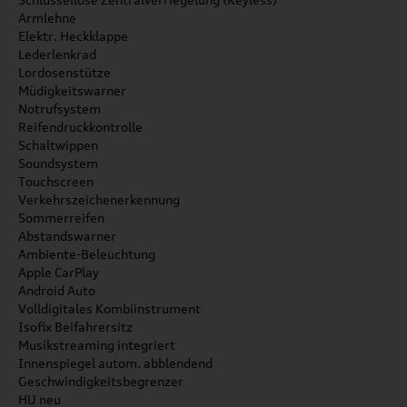
Armlehne
Elektr. Heckklappe
Lederlenkrad
Lordosenstütze
Müdigkeitswarner
Notrufsystem
Reifendruckkontrolle
Schaltwippen
Soundsystem
Touchscreen
Verkehrszeichenerkennung
Sommerreifen
Abstandswarner
Ambiente-Beleuchtung
Apple CarPlay
Android Auto
Volldigitales Kombiinstrument
Isofix Beifahrersitz
Musikstreaming integriert
Innenspiegel autom. abblendend
Geschwindigkeitsbegrenzer
HU neu