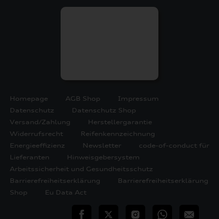
Homepage
AGB Shop
Impressum
Datenschutz
Datenschutz Shop
Versand/Zahlung
Herstellergarantie
Widerrufsrecht
Reifenkennzeichnung
Energieeffizienz
Newsletter
code-of-conduct für
Lieferanten
Hinweisgebersystem
Arbeitssicherheit und Gesundheitsschutz
Barrierefreiheitserklärung
Barrierefreiheitserklärung
Shop
Eu Data Act
teilen
Twitter
Instagram
WhatsApp
E-