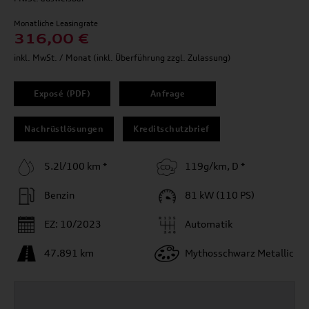
Monatliche Leasingrate
316,00 €
inkl. MwSt. / Monat (inkl. Überführung zzgl. Zulassung)
Exposé (PDF)
Anfrage
Nachrüstlösungen
Kreditschutzbrief
5.2l/100 km *
119g/km, D *
Benzin
81 kW (110 PS)
EZ: 10/2023
Automatik
47.891 km
Mythosschwarz Metallic