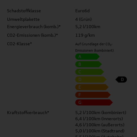
Schadstoffklasse
Euro6d
Umweltplakette
4 (Grün)
Energieverbrauch (komb.)*
5,2 l/100km
CO2-Emissionen (komb.)*
119 g/km
CO2-Klasse*
Auf Grundlage der CO₂-
Emissionen (kombiniert)
A
B
C
D
D
E
F
G
Kraftstoffverbrauch*
5,2 l/100km (kombiniert)
6,4 l/100km (innerorts)
4,6 l/100km (außerorts)
5,0 l/100km (Stadtrand)
5,5 l/100km (Autobahn)