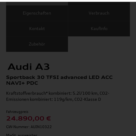
Eigenschaften
Verbrauch
Kontakt
Kaufinfo
Zubehör
Audi A3
Sportback 30 TFSI advanced LED ACC
NAVI+ PDC
Kraftstoffverbrauch* kombiniert: 5.2l/100 km, CO2-
Emissionen kombiniert: 119g/km, CO2-Klasse D
Fahrzeugpreis
24.890,00 €
GW-Nummer: AUIN10322
MwSt. ausweisbar