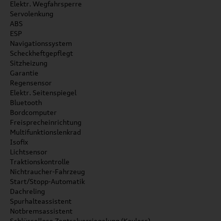
Elektr. Wegfahrsperre
Servolenkung
ABS
ESP
Navigationssystem
Scheckheftgepflegt
Sitzheizung
Garantie
Regensensor
Elektr. Seitenspiegel
Bluetooth
Bordcomputer
Freisprecheinrichtung
Multifunktionslenkrad
Isofix
Lichtsensor
Traktionskontrolle
Nichtraucher-Fahrzeug
Start/Stopp-Automatik
Dachreling
Spurhalteassistent
Notbremsassistent
Schlüssellose Zentralverriegelung (Keyless)