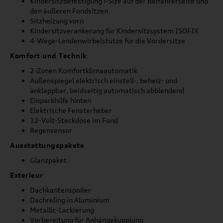
Kindersitzbefestigung i-Size auf der Beifahrerseite und
den äußeren Fondsitzen
Sitzheizung vorn
Kindersitzverankerung für Kindersitzsystem ISOFIX
4-Wege-Lendenwirbelstütze für die Vordersitze
Komfort und Technik
2-Zonen Komfortklimaautomatik
Außenspiegel elektrisch einstell-, beheiz- und
anklappbar, beidseitig automatisch abblendend
Einparkhilfe hinten
Elektrische Fensterheber
12-Volt-Steckdose im Fond
Regensensor
Ausstattungspakete
Glanzpaket
Exterieur
Dachkantenspoiler
Dachreling in Aluminium
Metallic-Lackierung
Vorbereitung für Anhängekupplung