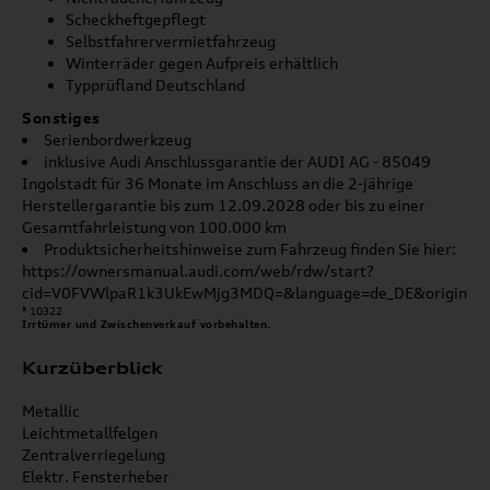
Scheckheftgepflegt
Selbstfahrervermietfahrzeug
Winterräder gegen Aufpreis erhältlich
Typprüfland Deutschland
Sonstiges
Serienbordwerkzeug
inklusive Audi Anschlussgarantie der AUDI AG - 85049
Ingolstadt für 36 Monate im Anschluss an die 2-jährige
Herstellergarantie bis zum 12.09.2028 oder bis zu einer
Gesamtfahrleistung von 100.000 km
Produktsicherheitshinweise zum Fahrzeug finden Sie hier:
https://ownersmanual.audi.com/web/rdw/start?
cid=V0FVWlpaR1k3UkEwMjg3MDQ=&language=de_DE&origin=G
* 10322
Irrtümer und Zwischenverkauf vorbehalten.
Kurzüberblick
Metallic
Leichtmetallfelgen
Zentralverriegelung
Elektr. Fensterheber