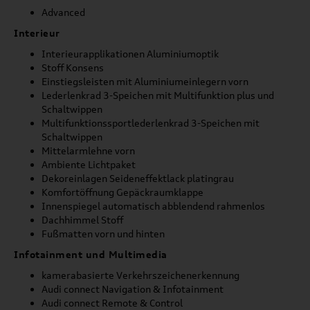
Advanced
Interieur
Interieurapplikationen Aluminiumoptik
Stoff Konsens
Einstiegsleisten mit Aluminiumeinlegern vorn
Lederlenkrad 3-Speichen mit Multifunktion plus und
Schaltwippen
Multifunktionssportlederlenkrad 3-Speichen mit
Schaltwippen
Mittelarmlehne vorn
Ambiente Lichtpaket
Dekoreinlagen Seideneffektlack platingrau
Komfortöffnung Gepäckraumklappe
Innenspiegel automatisch abblendend rahmenlos
Dachhimmel Stoff
Fußmatten vorn und hinten
Infotainment und Multimedia
kamerabasierte Verkehrszeichenerkennung
Audi connect Navigation & Infotainment
Audi connect Remote & Control