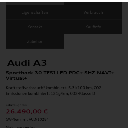
Eigenschaften
Verbrauch
Kontakt
Kaufinfo
Zubehör
Audi A3
Sportback 30 TFSI LED PDC+ SHZ NAVI+
Virtual+
Kraftstoffverbrauch* kombiniert: 5.3l/100 km, CO2-
Emissionen kombiniert: 121g/km, CO2-Klasse D
Fahrzeugpreis
26.490,00 €
GW-Nummer: AUIN10284
MwSt. ausweisbar