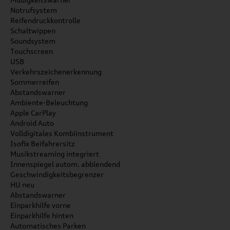
Notrufsystem
Reifendruckkontrolle
Schaltwippen
Soundsystem
Touchscreen
USB
Verkehrszeichenerkennung
Sommerreifen
Abstandswarner
Ambiente-Beleuchtung
Apple CarPlay
Android Auto
Volldigitales Kombiinstrument
Isofix Beifahrersitz
Musikstreaming integriert
Innenspiegel autom. abblendend
Geschwindigkeitsbegrenzer
HU neu
Abstandswarner
Einparkhilfe vorne
Einparkhilfe hinten
Automatisches Parken