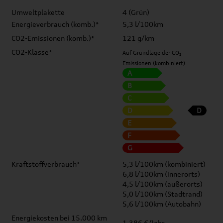
Umweltplakette
4 (Grün)
Energieverbrauch (komb.)*
5,3 l/100km
CO2-Emissionen (komb.)*
121 g/km
CO2-Klasse*
Auf Grundlage der CO₂-
Emissionen (kombiniert)
A
B
C
D
D
E
F
G
Kraftstoffverbrauch*
5,3 l/100km (kombiniert)
6,8 l/100km (innerorts)
4,5 l/100km (außerorts)
5,0 l/100km (Stadtrand)
5,6 l/100km (Autobahn)
Energiekosten bei 15.000 km
1.386 €/Jahr