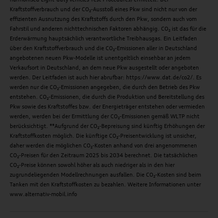
Kraftstoffverbrauch und der CO₂-Ausstoß eines Pkw sind nicht nur von der
effizienten Ausnutzung des Kraftstoffs durch den Pkw, sondern auch vom
Fahrstil und anderen nichttechnischen Faktoren abhängig. CO₂ ist das für die
Erderwärmung hauptsächlich verantwortliche Treibhausgas. Ein Leitfaden
über den Kraftstoffverbrauch und die CO₂-Emissionen aller in Deutschland
angebotenen neuen Pkw-Modelle ist unentgeltlich einsehbar an jedem
Verkaufsort in Deutschland, an dem neue Pkw ausgestellt oder angeboten
werden. Der Leitfaden ist auch hier abrufbar: https://www.dat.de/co2/. Es
werden nur die CO₂-Emissionen angegeben, die durch den Betrieb des Pkw
entstehen. CO₂-Emissionen, die durch die Produktion und Bereitstellung des
Pkw sowie des Kraftstoffes bzw. der Energieträger entstehen oder vermieden
werden, werden bei der Ermittlung der CO₂-Emissionen gemäß WLTP nicht
berücksichtigt. **Aufgrund der CO₂-Bepreisung sind künftig Erhöhungen der
Kraftstoffkosten möglich. Die künftige CO₂-Preisentwicklung ist unsicher,
daher werden die möglichen CO₂-Kosten anhand von drei angenommenen
CO₂-Preisen für den Zeitraum 2025 bis 2034 berechnet. Die tatsächlichen
CO₂-Preise können sowohl höher als auch niedriger als in den hier
zugrundeliegenden Modellrechnungen ausfallen. Die CO₂-Kosten sind beim
Tanken mit den Kraftstoffkosten zu bezahlen. Weitere Informationen unter
www.alternativ-mobil.info