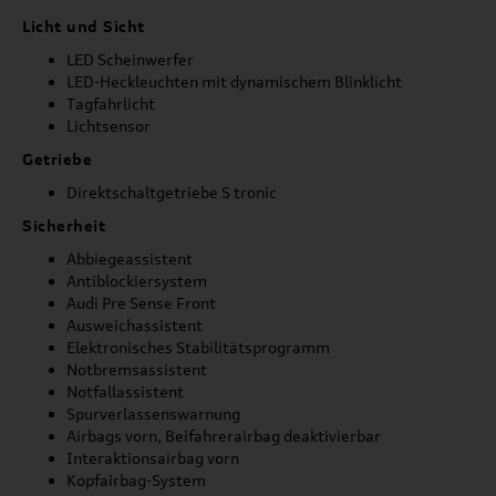
Licht und Sicht
LED Scheinwerfer
LED-Heckleuchten mit dynamischem Blinklicht
Tagfahrlicht
Lichtsensor
Getriebe
Direktschaltgetriebe S tronic
Sicherheit
Abbiegeassistent
Antiblockiersystem
Audi Pre Sense Front
Ausweichassistent
Elektronisches Stabilitätsprogramm
Notbremsassistent
Notfallassistent
Spurverlassenswarnung
Airbags vorn, Beifahrerairbag deaktivierbar
Interaktionsairbag vorn
Kopfairbag-System