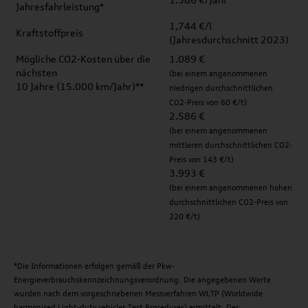
Jahresfahrleistung*
1,744 €/l
Kraftstoffpreis
(Jahresdurchschnitt 2023)
Mögliche CO2-Kosten über die
1.089 €
nächsten
(bei einem angenommenen
10 Jahre (15.000 km/Jahr)**
niedrigen durchschnittlichen
CO2-Preis von 60 €/t)
2.586 €
(bei einem angenommenen
mittleren durchschnittlichen CO2-
Preis von 143 €/t)
3.993 €
(bei einem angenommenen hohen
durchschnittlichen CO2-Preis von
220 €/t)
*Die Informationen erfolgen gemäß der Pkw-
Energieverbrauchskennzeichnungsverordnung. Die angegebenen Werte
wurden nach dem vorgeschriebenen Messverfahren WLTP (Worldwide
harmonised Light-duty vehicles Test Procedures) ermittelt. Der