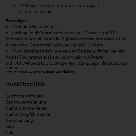
24 Monate Herstellergarantie ab Tag der
Erstauslieferung
Sonstiges
Serienbordwerkzeug
optional Audi Gebrauchtwagen :plus Garantie für 36
Monate im Anschluss an die 2-jährige Herstellergarantie und
bis zu einer Gesamtfahrleistung von 200.000 km
Produktsicherheitshinweise zum Fahrzeug finden Sie hier:
https://ownersmanual.audi.com/web/rdw/start?
cid=V0FVWlpaR1k0U0ExMzgwMjA=&language=de_DE&origin=G
* 10284
Irrtümer und Zwischenverkauf vorbehalten.
Kurzüberblick
Leichtmetallfelgen
Zentralverriegelung
Elektr. Fensterheber
Elektr. Wegfahrsperre
Servolenkung
ABS
ESP