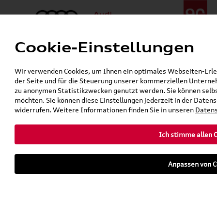
Cookie-Einstellungen
Menü
Telefon:
+49 (0)841 / 49 140
Wir verwenden Cookies, um Ihnen ein optimales Webseiten-Erlebn
24h-Pannenhilfe:
+49 (0)171 / 870 72 87
der Seite und für die Steuerung unserer kommerziellen Unterneh
Gerade geöffnet
zu anonymen Statistikzwecken genutzt werden. Sie können selbs
Verkauf:
Mo. - Fr. 08:00 - 19:00 Uhr Sa. 09:00 - 13:00 Uhr
möchten. Sie können diese Einstellungen jederzeit in der Datens
Service:
Mo. - Fr. 06:00 - 20:00 Uhr Sa. 08:00 - 13:00 Uhr
widerrufen. Weitere Informationen finden Sie in unseren
Datens
Ich stimme allen 
teilen
twittern
WhatsApp
E-Mail
Anpassen von C
Fahrzeug
Parkhaus
parken
Übersicht
Ausstattung