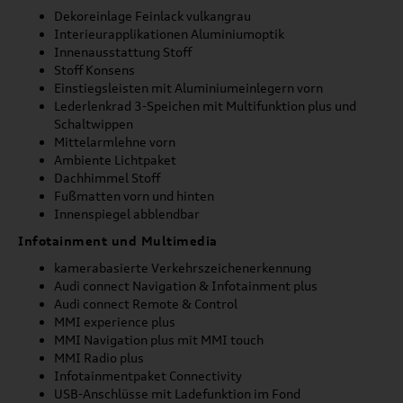
Dekoreinlage Feinlack vulkangrau
Interieurapplikationen Aluminiumoptik
Innenausstattung Stoff
Stoff Konsens
Einstiegsleisten mit Aluminiumeinlegern vorn
Lederlenkrad 3-Speichen mit Multifunktion plus und
Schaltwippen
Mittelarmlehne vorn
Ambiente Lichtpaket
Dachhimmel Stoff
Fußmatten vorn und hinten
Innenspiegel abblendbar
Infotainment und Multimedia
kamerabasierte Verkehrszeichenerkennung
Audi connect Navigation & Infotainment plus
Audi connect Remote & Control
MMI experience plus
MMI Navigation plus mit MMI touch
MMI Radio plus
Infotainmentpaket Connectivity
USB-Anschlüsse mit Ladefunktion im Fond