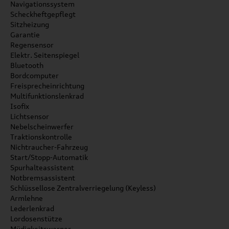
Navigationssystem
Scheckheftgepflegt
Sitzheizung
Garantie
Regensensor
Elektr. Seitenspiegel
Bluetooth
Bordcomputer
Freisprecheinrichtung
Multifunktionslenkrad
Isofix
Lichtsensor
Nebelscheinwerfer
Traktionskontrolle
Nichtraucher-Fahrzeug
Start/Stopp-Automatik
Spurhalteassistent
Notbremsassistent
Schlüssellose Zentralverriegelung (Keyless)
Armlehne
Lederlenkrad
Lordosenstütze
Müdigkeitswarner