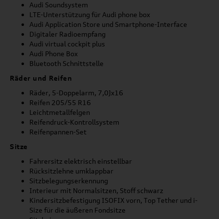
Audi Soundsystem
LTE-Unterstützung für Audi phone box
Audi Application Store und Smartphone-Interface
Digitaler Radioempfang
Audi virtual cockpit plus
Audi Phone Box
Bluetooth Schnittstelle
Räder und Reifen
Räder, 5-Doppelarm, 7,0Jx16
Reifen 205/55 R16
Leichtmetallfelgen
Reifendruck-Kontrollsystem
Reifenpannen-Set
Sitze
Fahrersitz elektrisch einstellbar
Rücksitzlehne umklappbar
Sitzbelegungserkennung
Interieur mit Normalsitzen, Stoff schwarz
Kindersitzbefestigung ISOFIX vorn, Top Tether und i-
Size für die äußeren Fondsitze