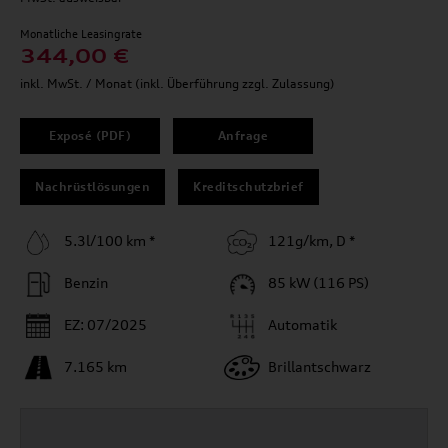
Monatliche Leasingrate
344,00 €
inkl. MwSt. / Monat (inkl. Überführung zzgl. Zulassung)
Exposé (PDF)
Anfrage
Nachrüstlösungen
Kreditschutzbrief
5.3l/100 km *
121g/km, D *
Benzin
85 kW (116 PS)
EZ: 07/2025
Automatik
7.165 km
Brillantschwarz