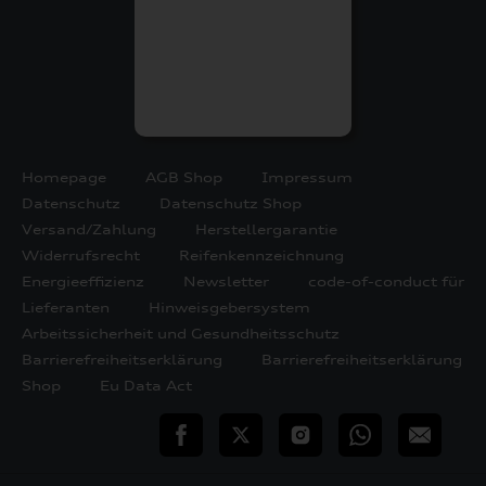
Homepage
AGB Shop
Impressum
Datenschutz
Datenschutz Shop
Versand/Zahlung
Herstellergarantie
Widerrufsrecht
Reifenkennzeichnung
Energieeffizienz
Newsletter
code-of-conduct für
Lieferanten
Hinweisgebersystem
Arbeitssicherheit und Gesundheitsschutz
Barrierefreiheitserklärung
Barrierefreiheitserklärung
Shop
Eu Data Act
teilen
Twitter
Instagram
WhatsApp
E-
Mail