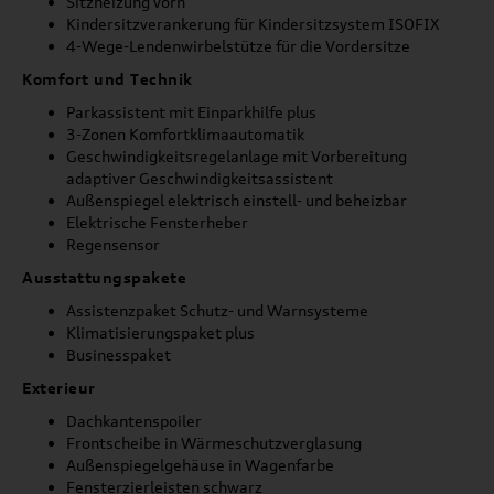
Sitzheizung vorn
Kindersitzverankerung für Kindersitzsystem ISOFIX
4-Wege-Lendenwirbelstütze für die Vordersitze
Komfort und Technik
Parkassistent mit Einparkhilfe plus
3-Zonen Komfortklimaautomatik
Geschwindigkeitsregelanlage mit Vorbereitung
adaptiver Geschwindigkeitsassistent
Außenspiegel elektrisch einstell- und beheizbar
Elektrische Fensterheber
Regensensor
Ausstattungspakete
Assistenzpaket Schutz- und Warnsysteme
Klimatisierungspaket plus
Businesspaket
Exterieur
Dachkantenspoiler
Frontscheibe in Wärmeschutzverglasung
Außenspiegelgehäuse in Wagenfarbe
Fensterzierleisten schwarz