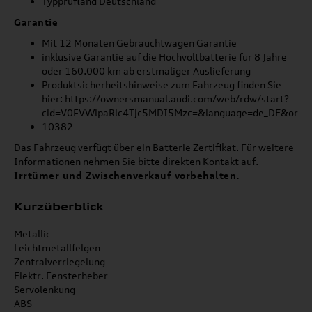
Typprüfland Deutschland
Garantie
Mit 12 Monaten Gebrauchtwagen Garantie
inklusive Garantie auf die Hochvoltbatterie für 8 Jahre
oder 160.000 km ab erstmaliger Auslieferung
Produktsicherheitshinweise zum Fahrzeug finden Sie
hier: https://ownersmanual.audi.com/web/rdw/start?
cid=V0FVWlpaRlc4Tjc5MDI5Mzc=&language=de_DE&origi
10382
Das Fahrzeug verfügt über ein Batterie Zertifikat. Für weitere
Informationen nehmen Sie bitte direkten Kontakt auf.
Irrtümer und Zwischenverkauf vorbehalten.
Kurzüberblick
Metallic
Leichtmetallfelgen
Zentralverriegelung
Elektr. Fensterheber
Servolenkung
ABS