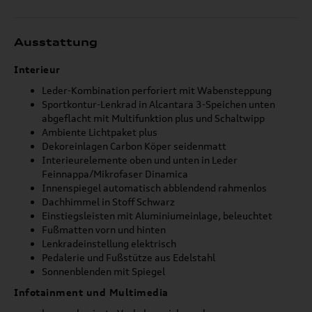
Ausstattung
Interieur
Leder-Kombination perforiert mit Wabensteppung
Sportkontur-Lenkrad in Alcantara 3-Speichen unten
abgeflacht mit Multifunktion plus und Schaltwipp
Ambiente Lichtpaket plus
Dekoreinlagen Carbon Köper seidenmatt
Interieurelemente oben und unten in Leder
Feinnappa/Mikrofaser Dinamica
Innenspiegel automatisch abblendend rahmenlos
Dachhimmel in Stoff Schwarz
Einstiegsleisten mit Aluminiumeinlage, beleuchtet
Fußmatten vorn und hinten
Lenkradeinstellung elektrisch
Pedalerie und Fußstütze aus Edelstahl
Sonnenblenden mit Spiegel
Infotainment und Multimedia