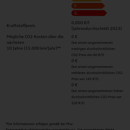
F
G
0,000 €/l
Kraftstoffpreis
(Jahresdurchschnitt 2023)
Mögliche CO2-Kosten über die
0 €
nächsten
(bei einem angenommenen
10 Jahre (15.000 km/Jahr)**
niedrigen durchschnittlichen
CO2-Preis von 60 €/t)
0 €
(bei einem angenommenen
mittleren durchschnittlichen CO2-
Preis von 143 €/t)
0 €
(bei einem angenommenen hohen
durchschnittlichen CO2-Preis von
220 €/t)
*Die Informationen erfolgen gemäß der Pkw-
Energieverbrauchskennzeichnungsverordnung. Die angegebenen Werte