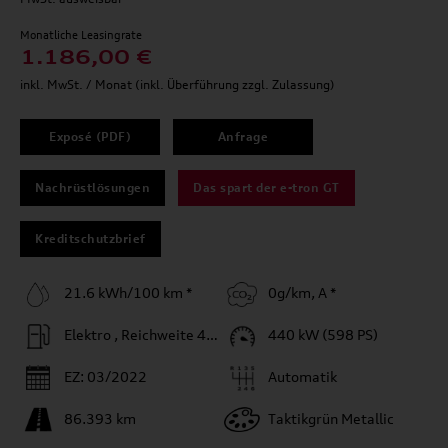
Monatliche Leasingrate
1.186,00 €
inkl. MwSt. / Monat (inkl. Überführung zzgl. Zulassung)
Exposé (PDF)
Anfrage
Nachrüstlösungen
Das spart der e-tron GT
Kreditschutzbrief
21.6 kWh/100 km *
0g/km, A *
Elektro , Reichweite 452 km
440 kW (598 PS)
EZ: 03/2022
Automatik
86.393 km
Taktikgrün Metallic