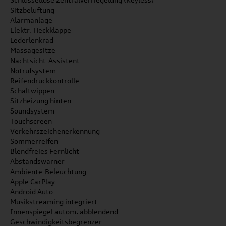
Sitzbelüftung
Alarmanlage
Elektr. Heckklappe
Lederlenkrad
Massagesitze
Nachtsicht-Assistent
Notrufsystem
Reifendruckkontrolle
Schaltwippen
Sitzheizung hinten
Soundsystem
Touchscreen
Verkehrszeichenerkennung
Sommerreifen
Blendfreies Fernlicht
Abstandswarner
Ambiente-Beleuchtung
Apple CarPlay
Android Auto
Musikstreaming integriert
Innenspiegel autom. abblendend
Geschwindigkeitsbegrenzer