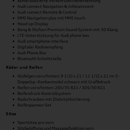
kamerabasierte Verkehrszeichenerkennung
Audi connect Navigation & Infotainment
Audi connect Remote & Control
MMI Navigation plus mit MMI touch
Head-up Display
Bang & Olufsen Premium Sound System mit 3D Klang
LTE-Unterstützung für Audi phone box
Audi smartphone interface
Digitaler Radioempfang
Audi Phone Box
Bluetooth Schnittstelle
Räder und Reifen
Alufelgen vorn/hinten: 9 1/2J x 21 / 11 1/2J x 21 im 5-
Doppelsp.-Konkavmodul schwarz mit Grafikdruck
Reifen vorn/hinten: 265/35 R21 / 305/30 R21
Reifendruck-Kontrollsystem
Radschrauben mit Diebstahlsicherung
Reifenpannen-Set
Sitze
Sportsitze pro vorn
Sitzbelüftung und Massagefunktion vorn