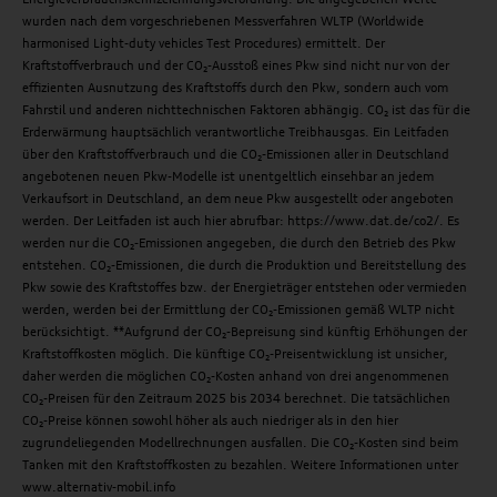
wurden nach dem vorgeschriebenen Messverfahren WLTP (Worldwide
harmonised Light-duty vehicles Test Procedures) ermittelt. Der
Kraftstoffverbrauch und der CO₂-Ausstoß eines Pkw sind nicht nur von der
effizienten Ausnutzung des Kraftstoffs durch den Pkw, sondern auch vom
Fahrstil und anderen nichttechnischen Faktoren abhängig. CO₂ ist das für die
Erderwärmung hauptsächlich verantwortliche Treibhausgas. Ein Leitfaden
über den Kraftstoffverbrauch und die CO₂-Emissionen aller in Deutschland
angebotenen neuen Pkw-Modelle ist unentgeltlich einsehbar an jedem
Verkaufsort in Deutschland, an dem neue Pkw ausgestellt oder angeboten
werden. Der Leitfaden ist auch hier abrufbar: https://www.dat.de/co2/. Es
werden nur die CO₂-Emissionen angegeben, die durch den Betrieb des Pkw
entstehen. CO₂-Emissionen, die durch die Produktion und Bereitstellung des
Pkw sowie des Kraftstoffes bzw. der Energieträger entstehen oder vermieden
werden, werden bei der Ermittlung der CO₂-Emissionen gemäß WLTP nicht
berücksichtigt. **Aufgrund der CO₂-Bepreisung sind künftig Erhöhungen der
Kraftstoffkosten möglich. Die künftige CO₂-Preisentwicklung ist unsicher,
daher werden die möglichen CO₂-Kosten anhand von drei angenommenen
CO₂-Preisen für den Zeitraum 2025 bis 2034 berechnet. Die tatsächlichen
CO₂-Preise können sowohl höher als auch niedriger als in den hier
zugrundeliegenden Modellrechnungen ausfallen. Die CO₂-Kosten sind beim
Tanken mit den Kraftstoffkosten zu bezahlen. Weitere Informationen unter
www.alternativ-mobil.info