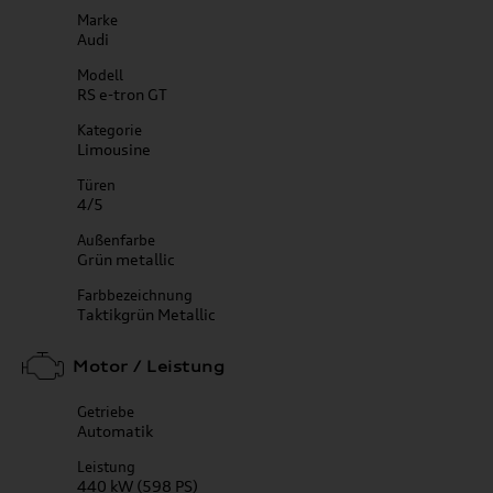
Marke
Audi
Modell
RS e-tron GT
Kategorie
Limousine
Türen
4/5
Außenfarbe
Grün metallic
Farbbezeichnung
Taktikgrün Metallic
Motor / Leistung
Getriebe
Automatik
Leistung
440 kW (598 PS)