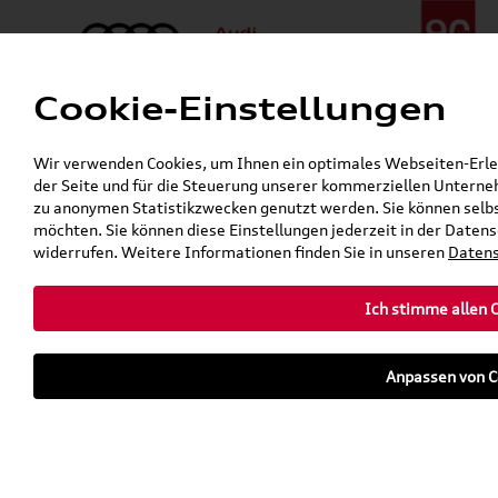
Cookie-Einstellungen
Menü
Telefon:
+49 (0)841 / 49 140
Wir verwenden Cookies, um Ihnen ein optimales Webseiten-Erlebn
24h-Pannenhilfe:
+49 (0)171 / 870 72 87
der Seite und für die Steuerung unserer kommerziellen Unterneh
Öffnet in 1 Stunden, 57 Minuten
zu anonymen Statistikzwecken genutzt werden. Sie können selbs
Verkauf:
Mo. - Fr. 08:00 - 19:00 Uhr Sa. 09:00 - 13:00 Uhr
möchten. Sie können diese Einstellungen jederzeit in der Datens
Service:
Mo. - Fr. 06:00 - 20:00 Uhr Sa. 08:00 - 13:00 Uhr
widerrufen. Weitere Informationen finden Sie in unseren
Datens
Ich stimme allen 
teilen
twittern
WhatsApp
E-Mail
Anpassen von C
Fahrzeug
Parkhaus
parken
Übersicht
Ausstattung