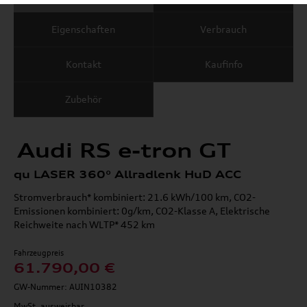
Eigenschaften
Verbrauch
Kontakt
Kaufinfo
Zubehör
Audi RS e-tron GT
qu LASER 360° Allradlenk HuD ACC
Stromverbrauch* kombiniert: 21.6 kWh/100 km, CO2-
Emissionen kombiniert: 0g/km, CO2-Klasse A, Elektrische
Reichweite nach WLTP* 452 km
Fahrzeugpreis
61.790,00 €
GW-Nummer: AUIN10382
MwSt. ausweisbar