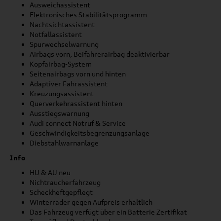
Ausweichassistent
Elektronisches Stabilitätsprogramm
Nachtsichtassistent
Notfallassistent
Spurwechselwarnung
Airbags vorn, Beifahrerairbag deaktivierbar
Kopfairbag-System
Seitenairbags vorn und hinten
Adaptiver Fahrassistent
Kreuzungsassistent
Querverkehrassistent hinten
Ausstiegswarnung
Audi connect Notruf & Service
Geschwindigkeitsbegrenzungsanlage
Diebstahlwarnanlage
Info
HU & AU neu
Nichtraucherfahrzeug
Scheckheftgepflegt
Winterräder gegen Aufpreis erhältlich
Das Fahrzeug verfügt über ein Batterie Zertifikat