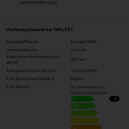
Gebrauchtfahrzeug
Verbrauchswerte (WLTP)
Schadstoffklasse
Euro6d-TEMP
Umweltplakette
4 (Grün)
Elektrische Reichweite nach
452 km *
WLTP
Energieverbrauch (komb.)*
21,6 l/100km
CO2-Emissionen (komb.)*
0 g/km
CO2-Klasse*
Auf Grundlage der CO₂-
Emissionen (kombiniert)
A
A
B
C
D
E