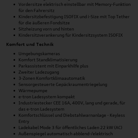
Vordersitze elektrisch einstellbar mit Memory-Funktion
für den Fahrersitz
Kindersitzbefestigung ISOFIX und i-Size mit Top Tether
für die äußeren Fondsitze
Sitzheizung vorn und hinten
Kindersitzverankerung für Kindersitzsystem ISOFIX
Komfort und Technik
Umgebungskameras
Komfort Standklimatisierung
Parkassistent mit Einparkhilfe plus
Zweiter Ladezugang
3-Zonen Komfortklimaautomatik
Sensorgesteuerte Gepäckraumentriegelung
Wärmepumpe
e-tron Ladesystem kompakt
Industriestecker CEE 16A, 400V, lang und gerade, für
das e-tron Ladesystem
Komfortschlüssel und Diebstahlwarnanlage - Keyless
Entry
Ladekabel Mode 3 für öffentliches Laden 22 kW (AC)
Außenspiegel automatisch abblend-/elektrisch