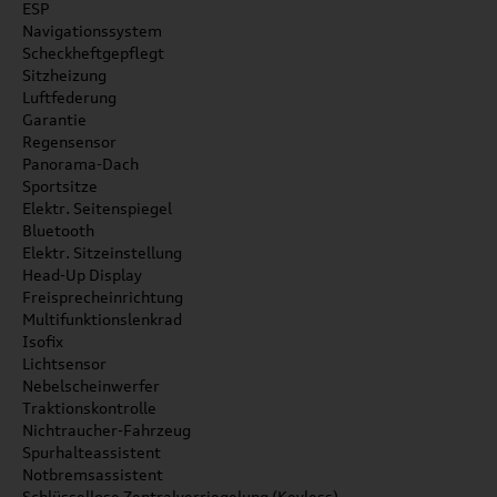
ESP
Navigationssystem
Scheckheftgepflegt
Sitzheizung
Luftfederung
Garantie
Regensensor
Panorama-Dach
Sportsitze
Elektr. Seitenspiegel
Bluetooth
Elektr. Sitzeinstellung
Head-Up Display
Freisprecheinrichtung
Multifunktionslenkrad
Isofix
Lichtsensor
Nebelscheinwerfer
Traktionskontrolle
Nichtraucher-Fahrzeug
Spurhalteassistent
Notbremsassistent
Schlüssellose Zentralverriegelung (Keyless)