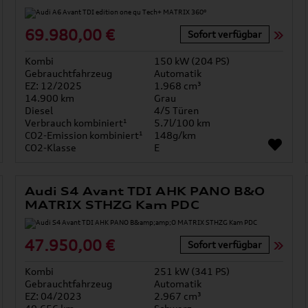
69.980,00 €
Sofort verfügbar
Kombi
150 kW (204 PS)
Gebrauchtfahrzeug
Automatik
EZ: 12/2025
1.968 cm³
14.900 km
Grau
Diesel
4/5 Türen
Verbrauch kombiniert¹
5.7l/100 km
CO2-Emission kombiniert¹
148g/km
CO2-Klasse
E
Audi S4 Avant TDI AHK PANO B&O
MATRIX STHZG Kam PDC
47.950,00 €
Sofort verfügbar
Kombi
251 kW (341 PS)
Gebrauchtfahrzeug
Automatik
EZ: 04/2023
2.967 cm³