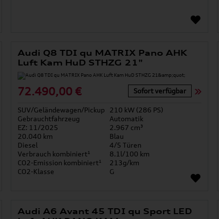
Audi Q8 TDI qu MATRIX Pano AHK
Luft Kam HuD STHZG 21"
72.490,00 €
Sofort verfügbar
SUV/Geländewagen/Pickup
210 kW (286 PS)
Gebrauchtfahrzeug
Automatik
EZ: 11/2025
2.967 cm³
20.040 km
Blau
Diesel
4/5 Türen
Verbrauch kombiniert¹
8.1l/100 km
CO2-Emission kombiniert¹
213g/km
CO2-Klasse
G
Audi A6 Avant 45 TDI qu Sport LED