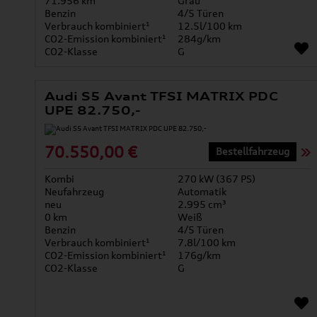
71.956 km
Grau
Benzin
4/5 Türen
Verbrauch kombiniert¹
12.5l/100 km
CO2-Emission kombiniert¹
284g/km
CO2-Klasse
G
Audi S5 Avant TFSI MATRIX PDC
UPE 82.750,-
70.550,00 €
Bestellfahrzeug
Kombi
270 kW (367 PS)
Neufahrzeug
Automatik
neu
2.995 cm³
0 km
Weiß
Benzin
4/5 Türen
Verbrauch kombiniert¹
7.8l/100 km
CO2-Emission kombiniert¹
176g/km
CO2-Klasse
G