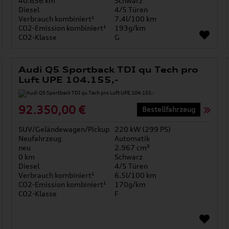
40.656 km
Schwarz
Diesel
4/5 Türen
Verbrauch kombiniert¹
7.4l/100 km
CO2-Emission kombiniert¹
193g/km
CO2-Klasse
G
Audi Q5 Sportback TDI qu Tech pro
Luft UPE 104.155,-
92.350,00 €
Bestellfahrzeug
SUV/Geländewagen/Pickup
220 kW (299 PS)
Neufahrzeug
Automatik
neu
2.967 cm³
0 km
Schwarz
Diesel
4/5 Türen
Verbrauch kombiniert¹
6.5l/100 km
CO2-Emission kombiniert¹
170g/km
CO2-Klasse
F