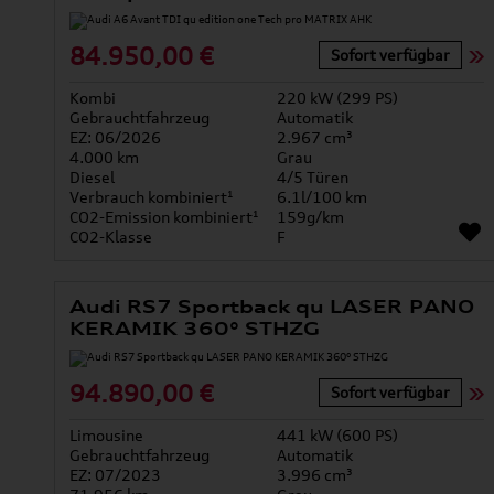
84.950,00 €
Sofort verfügbar
Kombi
220 kW (299 PS)
Gebrauchtfahrzeug
Automatik
EZ: 06/2026
2.967 cm³
4.000 km
Grau
Diesel
4/5 Türen
Verbrauch kombiniert¹
6.1l/100 km
CO2-Emission kombiniert¹
159g/km
CO2-Klasse
F
Audi RS7 Sportback qu LASER PANO
KERAMIK 360° STHZG
94.890,00 €
Sofort verfügbar
Limousine
441 kW (600 PS)
Gebrauchtfahrzeug
Automatik
EZ: 07/2023
3.996 cm³