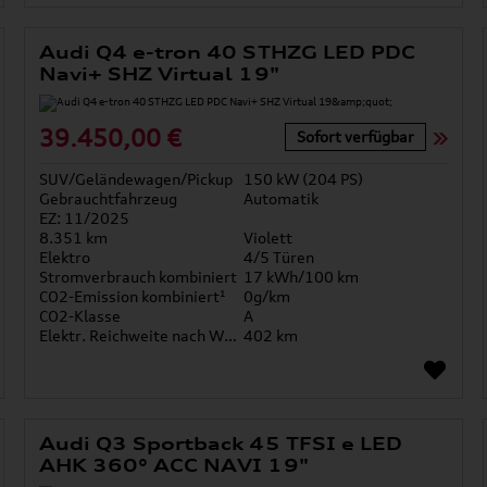
Audi Q4 e-tron 40 STHZG LED PDC
Navi+ SHZ Virtual 19"
39.450,00 €
Sofort verfügbar
SUV/Geländewagen/Pickup
150 kW (204 PS)
Gebrauchtfahrzeug
Automatik
EZ: 11/2025
8.351 km
Violett
Elektro
4/5 Türen
Stromverbrauch kombiniert
17 kWh/100 km
CO2-Emission kombiniert¹
0g/km
CO2-Klasse
A
Elektr. Reichweite nach WLTP*
402 km
Audi Q3 Sportback 45 TFSI e LED
AHK 360° ACC NAVI 19"