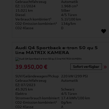
Gebrauchtfahrzeug
Automatik
EZ: 11/2024
1.968 cm³
15.021 km
Silber
Diesel
4/5 Türen
Verbrauch kombiniert¹
5.1l/100 km
CO2-Emission kombiniert¹
134g/km
CO2-Klasse
D
Audi Q4 Sportback e-tron 50 qu S
line MATRIX KAMERA
39.950,00 €
Sofort verfügbar
SUV/Geländewagen/Pickup
220 kW (299 PS)
Gebrauchtfahrzeug
Automatik
EZ: 07/2023
45.925 km
Schwarz
Elektro
4/5 Türen
Stromverbrauch kombiniert
17.4 kWh/100 km
CO2-Emission kombiniert¹
0g/km
CO2-Klasse
A