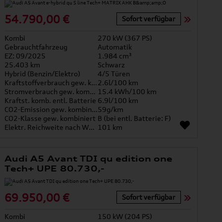
54.790,00 €
Sofort verfügbar
Kombi
270 kW (367 PS)
Gebrauchtfahrzeug
Automatik
EZ: 09/2025
1.984 cm³
25.403 km
Schwarz
Hybrid (Benzin/Elektro)
4/5 Türen
Kraftstoffverbrauch gew. kombiniert
2.6l/100 km
Stromverbrauch gew. kombiniert
15.4 kWh/100 km
Kraftst. komb. entl. Batterie
6.9l/100 km
CO2-Emission gew. kombiniert
59g/km
CO2-Klasse gew. kombiniert
B (bei entl. Batterie: F)
Elektr. Reichweite nach WLTP*
101 km
Audi A5 Avant TDI qu edition one
Tech+ UPE 80.730,-
69.950,00 €
Sofort verfügbar
Kombi
150 kW (204 PS)