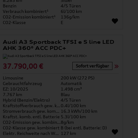
8.283 km
Silber
Benzin
4/5 Türen
Verbrauch kombiniert¹
6l/100 km
CO2-Emission kombiniert¹
136g/km
CO2-Klasse
E
Audi A3 Sportback TFSI e S line LED
AHK 360° ACC PDC+
37.790,00 €
Sofort verfügbar
Limousine
200 kW (272 PS)
Gebrauchtfahrzeug
Automatik
EZ: 10/2025
1.498 cm³
7.767 km
Blau
Hybrid (Benzin/Elektro)
4/5 Türen
Kraftstoffverbrauch gew. kombiniert
0.4l/100 km
Stromverbrauch gew. kombiniert
16.3 kWh/100 km
Kraftst. komb. entl. Batterie
5.3l/100 km
CO2-Emission gew. kombiniert
8g/km
CO2-Klasse gew. kombiniert
B (bei entl. Batterie: D)
Elektr. Reichweite nach WLTP*
127 km