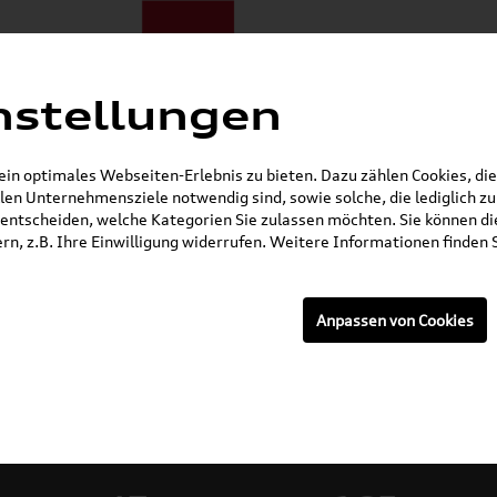
nstellungen
ote
E-Mobilität
Darum zu uns
NORA®
Mietwagen
n optimales Webseiten-Erlebnis zu bieten. Dazu zählen Cookies, die 
en Unternehmensziele notwendig sind, sowie solche, die lediglich 
Gerade geöffnet
entscheiden, welche Kategorien Sie zulassen möchten. Sie können die
n, z.B. Ihre Einwilligung widerrufen. Weitere Informationen finden S
Anpassen von Cookies
rzeuge: