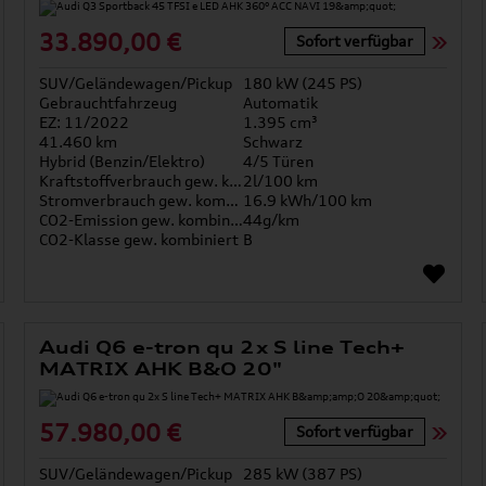
33.890,00 €
Sofort verfügbar
SUV/Geländewagen/Pickup
180 kW (245 PS)
Gebrauchtfahrzeug
Automatik
EZ: 11/2022
1.395 cm³
41.460 km
Schwarz
Hybrid (Benzin/Elektro)
4/5 Türen
Kraftstoffverbrauch gew. kombiniert
2l/100 km
Stromverbrauch gew. kombiniert
16.9 kWh/100 km
CO2-Emission gew. kombiniert
44g/km
CO2-Klasse gew. kombiniert
B
Audi Q6 e-tron qu 2x S line Tech+
MATRIX AHK B&O 20"
57.980,00 €
Sofort verfügbar
SUV/Geländewagen/Pickup
285 kW (387 PS)