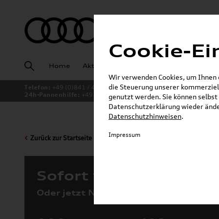
Cookie-Ei
Home
Aktuelles
Fahrzeugankauf
Angeb
Wir verwenden Cookies, um Ihnen ei
die Steuerung unserer kommerziell
Telefon:
+49 (0)841 / 49 140
24h-Pannenhilfe:
+49 (0)171 / 870 72 87
genutzt werden. Sie können selbst 
Datenschutzerklärung wieder änder
Datenschutzhinweisen
.
Impressum
Zurück zur Startseite
Sofort verfügbare Fah
Oder jetzt Neuwagen konfigurieren