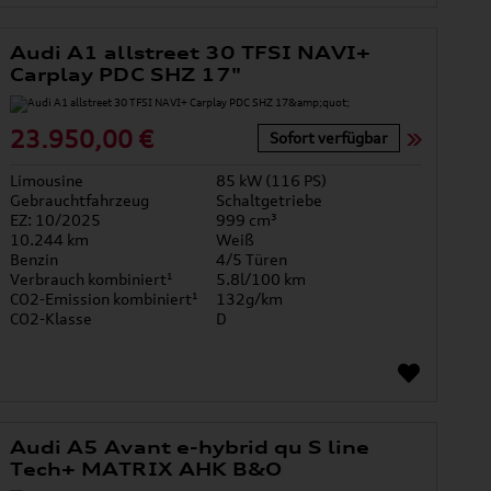
Audi A1 allstreet 30 TFSI NAVI+
Carplay PDC SHZ 17"
23.950,00 €
Sofort verfügbar
Limousine
85 kW (116 PS)
Gebrauchtfahrzeug
Schaltgetriebe
EZ: 10/2025
999 cm³
10.244 km
Weiß
Benzin
4/5 Türen
Verbrauch kombiniert¹
5.8l/100 km
CO2-Emission kombiniert¹
132g/km
CO2-Klasse
D
Audi A5 Avant e-hybrid qu S line
Tech+ MATRIX AHK B&O