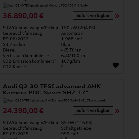
36.890,00 €
Sofort verfügbar
SUV/Geländewagen/Pickup
150 kW (204 PS)
Gebrauchtfahrzeug
Automatik
EZ: 06/2022
1.968 cm³
53.755 km
Blau
Diesel
4/5 Türen
Verbrauch kombiniert¹
6.4l/100 km
CO2-Emission kombiniert¹
167g/km
CO2-Klasse
F
Audi Q2 30 TFSI advanced AHK
Kamera PDC Navi+ SHZ 17"
24.390,00 €
Sofort verfügbar
SUV/Geländewagen/Pickup
85 kW (116 PS)
Gebrauchtfahrzeug
Schaltgetriebe
EZ: 09/2025
999 cm³