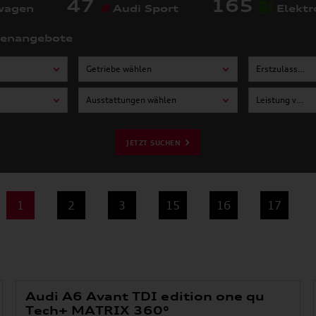
47
165
wagen
Audi Sport
Elektr
tenangebote
Getriebe wählen
Erstzulassung von wählen
Ausstattungen wählen
Leistung von wählen
JETZT SUCHEN
1
2
3
15
16
17
Audi A6 Avant TDI edition one qu
Tech+ MATRIX 360°