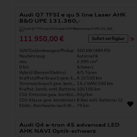
Audi Q7 TFSI e qu S line Laser AHK
B&O UPE 131.360,-
111.950,00 €
Sofort verfügbar
SUV/Geländewagen/Pickup
360 kW (489 PS)
Neufahrzeug
Automatik
neu
2.995 cm³
0 km
Schwarz
Hybrid (Benzin/Elektro)
4/5 Türen
Kraftstoffverbrauch gew. kombiniert
4.1l/100 km
Stromverbrauch gew. kombiniert
19.2 kWh/100 km
Kraftst. komb. entl. Batterie
10l/100 km
CO2-Emission gew. kombiniert
92g/km
CO2-Klasse gew. kombiniert
B (bei entl. Batterie: G)
Elektr. Reichweite nach WLTP*
79 km
Audi Q4 e-tron 45 advanced LED
AHK NAVI Optik-schwarz