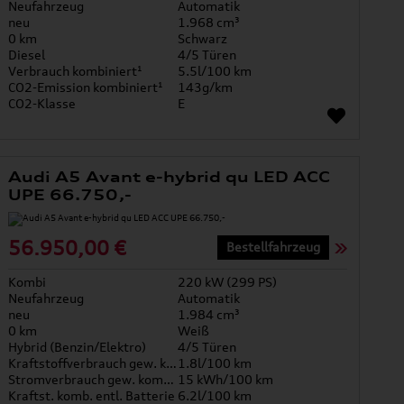
Neufahrzeug
Automatik
neu
1.968 cm³
0 km
Schwarz
Diesel
4/5 Türen
Verbrauch kombiniert¹
5.5l/100 km
CO2-Emission kombiniert¹
143g/km
CO2-Klasse
E
Audi A5 Avant e-hybrid qu LED ACC
UPE 66.750,-
56.950,00 €
Bestellfahrzeug
Kombi
220 kW (299 PS)
Neufahrzeug
Automatik
neu
1.984 cm³
0 km
Weiß
Hybrid (Benzin/Elektro)
4/5 Türen
Kraftstoffverbrauch gew. kombiniert
1.8l/100 km
Stromverbrauch gew. kombiniert
15 kWh/100 km
Kraftst. komb. entl. Batterie
6.2l/100 km