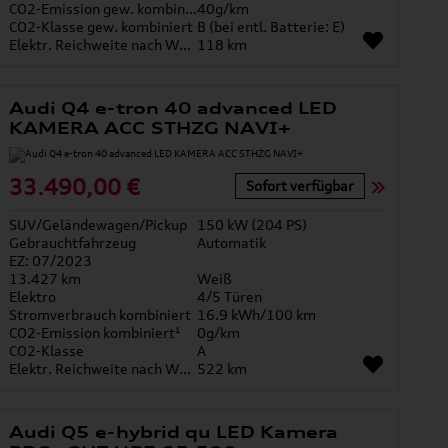
CO2-Emission gew. kombiniert
40g/km
CO2-Klasse gew. kombiniert
B (bei entl. Batterie: E)
Elektr. Reichweite nach WLTP*
118 km
Audi Q4 e-tron 40 advanced LED
KAMERA ACC STHZG NAVI+
33.490,00 €
Sofort verfügbar
SUV/Geländewagen/Pickup
150 kW (204 PS)
Gebrauchtfahrzeug
Automatik
EZ: 07/2023
13.427 km
Weiß
Elektro
4/5 Türen
Stromverbrauch kombiniert
16.9 kWh/100 km
CO2-Emission kombiniert¹
0g/km
CO2-Klasse
A
Elektr. Reichweite nach WLTP*
522 km
Audi Q5 e-hybrid qu LED Kamera