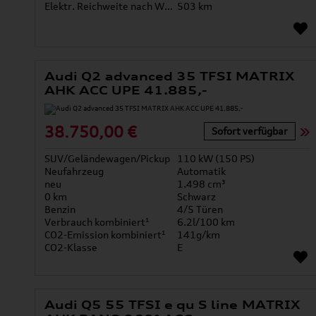
Elektr. Reichweite nach WLTP*
503 km
Audi Q2 advanced 35 TFSI MATRIX
AHK ACC UPE 41.885,-
38.750,00 €
Sofort verfügbar
SUV/Geländewagen/Pickup
110 kW (150 PS)
Neufahrzeug
Automatik
neu
1.498 cm³
0 km
Schwarz
Benzin
4/5 Türen
Verbrauch kombiniert¹
6.2l/100 km
CO2-Emission kombiniert¹
141g/km
CO2-Klasse
E
Audi Q5 55 TFSI e qu S line MATRIX