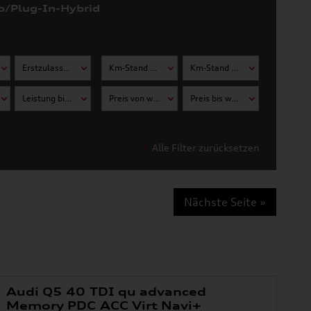
o/Plug-In-Hybrid
Erstzulassung bis wählen
Km-Stand von wählen
Km-Stand bis wählen
Leistung bis wählen
Preis von wählen
Preis bis wählen
Alle Filter zurücksetzen
Nächste Seite »
Audi Q5 40 TDI qu advanced
Memory PDC ACC Virt Navi+