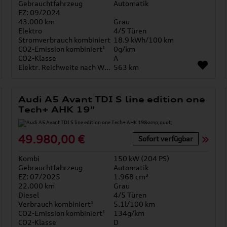
Gebrauchtfahrzeug
Automatik
EZ: 09/2024
43.000 km
Grau
Elektro
4/5 Türen
Stromverbrauch kombiniert
18.9 kWh/100 km
CO2-Emission kombiniert¹
0g/km
CO2-Klasse
A
Elektr. Reichweite nach WLTP*
563 km
Audi A5 Avant TDI S line edition one
Tech+ AHK 19"
49.980,00 €
Sofort verfügbar
Kombi
150 kW (204 PS)
Gebrauchtfahrzeug
Automatik
EZ: 07/2025
1.968 cm³
22.000 km
Grau
Diesel
4/5 Türen
Verbrauch kombiniert¹
5.1l/100 km
CO2-Emission kombiniert¹
134g/km
CO2-Klasse
D