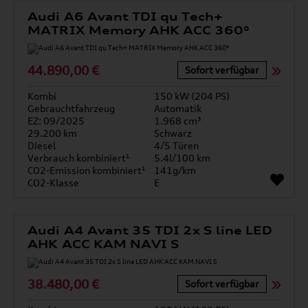
Audi A6 Avant TDI qu Tech+
MATRIX Memory AHK ACC 360°
44.890,00 €
Sofort verfügbar
Kombi
150 kW (204 PS)
Gebrauchtfahrzeug
Automatik
EZ: 09/2025
1.968 cm³
29.200 km
Schwarz
Diesel
4/5 Türen
Verbrauch kombiniert¹
5.4l/100 km
CO2-Emission kombiniert¹
141g/km
CO2-Klasse
E
Audi A4 Avant 35 TDI 2x S line LED
AHK ACC KAM NAVI S
38.480,00 €
Sofort verfügbar