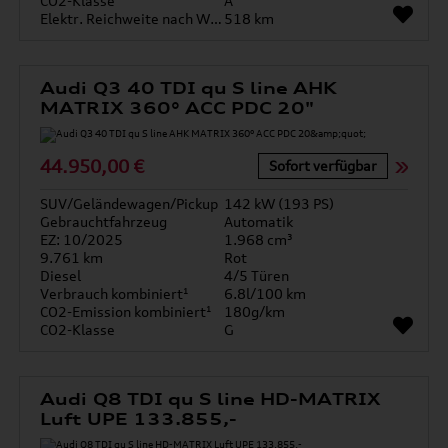
CO2-Klasse
A
Elektr. Reichweite nach WLTP*
518 km
Audi Q3 40 TDI qu S line AHK
MATRIX 360° ACC PDC 20"
44.950,00 €
Sofort verfügbar
SUV/Geländewagen/Pickup
142 kW (193 PS)
Gebrauchtfahrzeug
Automatik
EZ: 10/2025
1.968 cm³
9.761 km
Rot
Diesel
4/5 Türen
Verbrauch kombiniert¹
6.8l/100 km
CO2-Emission kombiniert¹
180g/km
CO2-Klasse
G
Audi Q8 TDI qu S line HD-MATRIX
Luft UPE 133.855,-