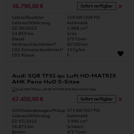
36.790,00 €
Sofort verfügbar
Cabrio/Roadster
150 kW (204 PS)
Gebrauchtfahrzeug
Automatik
EZ: 06/2023
1.968 cm³
53.859 km
Grün
Diesel
2/3 Türen
Verbrauch kombiniert¹
6l/100 km
CO2-Emission kombiniert¹
157g/km
CO2-Klasse
F
Audi SQ8 TFSI qu Luft HD-MATRIX
AHK Pano HuD S-Sitze
67.450,00 €
Sofort verfügbar
SUV/Geländewagen/Pickup
373 kW (507 PS)
Gebrauchtfahrzeug
Automatik
EZ: 07/2022
3.996 cm³
56.873 km
Schwarz
Benzin
4/5 Türen