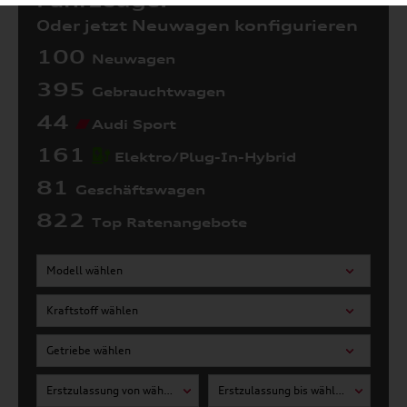
Fahrzeuge:
Oder jetzt Neuwagen konfigurieren
100
Neuwagen
395
Gebrauchtwagen
44
Audi Sport
161
Elektro/Plug-In-Hybrid
81
Geschäftswagen
822
Top Ratenangebote
Modell wählen
Kraftstoff wählen
Getriebe wählen
Erstzulassung von wählen
Erstzulassung bis wählen