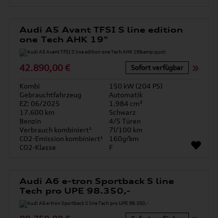
Audi A5 Avant TFSI S line edition
one Tech AHK 19"
42.890,00 €
Sofort verfügbar
Kombi
150 kW (204 PS)
Gebrauchtfahrzeug
Automatik
EZ: 06/2025
1.984 cm³
17.600 km
Schwarz
Benzin
4/5 Türen
Verbrauch kombiniert¹
7l/100 km
CO2-Emission kombiniert¹
160g/km
CO2-Klasse
F
Audi A6 e-tron Sportback S line
Tech pro UPE 98.350,-