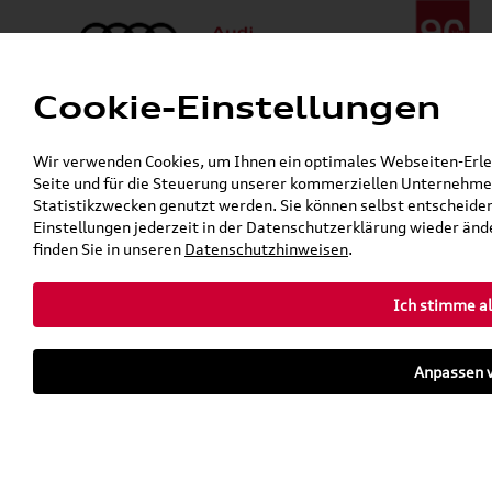
Cookie-Einstellungen
Menü
Telefon:
+49 (0)841 / 49 140
Wir verwenden Cookies, um Ihnen ein optimales Webseiten-Erlebn
24h-Pannenhilfe:
+49 (0)171 / 870 72 87
Seite und für die Steuerung unserer kommerziellen Unternehmen
Öffnet in 1 Stunden, 50 Minuten
Statistikzwecken genutzt werden. Sie können selbst entscheiden
Verkauf:
Mo. - Fr. 08:00 - 19:00 Uhr Sa. 09:00 - 13:00 Uhr
Einstellungen jederzeit in der Datenschutzerklärung wieder ände
Service:
Mo. - Fr. 06:00 - 20:00 Uhr Sa. 08:00 - 13:00 Uhr
finden Sie in unseren
Datenschutzhinweisen
.
Ich stimme al
Zurück zur Startseite
Parkhaus
Anpassen v
Sofort verfügbare