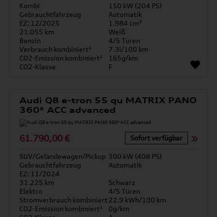
Kombi
150 kW (204 PS)
Gebrauchtfahrzeug
Automatik
EZ: 12/2025
1.984 cm³
21.055 km
Weiß
Benzin
4/5 Türen
Verbrauch kombiniert¹
7.3l/100 km
CO2-Emission kombiniert¹
165g/km
CO2-Klasse
F
Audi Q8 e-tron 55 qu MATRIX PANO
360° ACC advanced
61.790,00 €
Sofort verfügbar
SUV/Geländewagen/Pickup
300 kW (408 PS)
Gebrauchtfahrzeug
Automatik
EZ: 11/2024
31.225 km
Schwarz
Elektro
4/5 Türen
Stromverbrauch kombiniert
22.9 kWh/100 km
CO2-Emission kombiniert¹
0g/km