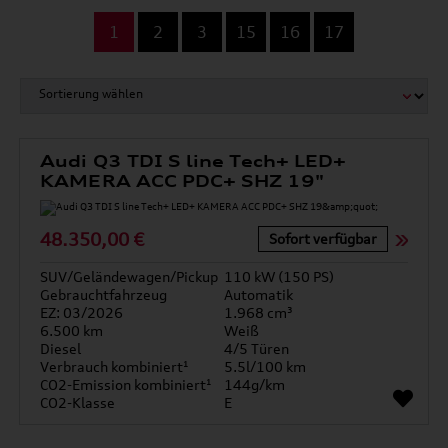
...
1
2
3
15
16
17
Audi Q3 TDI S line Tech+ LED+
KAMERA ACC PDC+ SHZ 19"
48.350,00 €
Sofort verfügbar
SUV/Geländewagen/Pickup
110 kW (150 PS)
Gebrauchtfahrzeug
Automatik
EZ: 03/2026
1.968 cm³
6.500 km
Weiß
Diesel
4/5 Türen
Verbrauch kombiniert¹
5.5l/100 km
CO2-Emission kombiniert¹
144g/km
CO2-Klasse
E