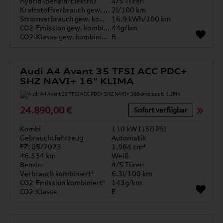
Hybrid (Benzin/Elektro)
4/5 Türen
Kraftstoffverbrauch gew. kombiniert
2l/100 km
Stromverbrauch gew. kombiniert
16.9 kWh/100 km
CO2-Emission gew. kombiniert
44g/km
CO2-Klasse gew. kombiniert
B
Audi A4 Avant 35 TFSI ACC PDC+
SHZ NAVI+ 16" KLIMA
24.890,00 €
Sofort verfügbar
Kombi
110 kW (150 PS)
Gebrauchtfahrzeug
Automatik
EZ: 05/2023
1.984 cm³
46.534 km
Weiß
Benzin
4/5 Türen
Verbrauch kombiniert¹
6.3l/100 km
CO2-Emission kombiniert¹
143g/km
CO2-Klasse
E