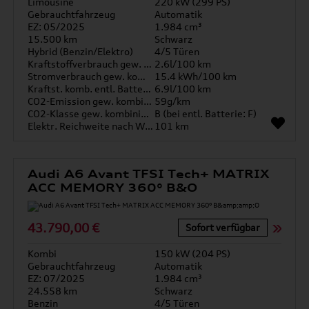
Limousine
220 kW (299 PS)
Gebrauchtfahrzeug
Automatik
EZ: 05/2025
1.984 cm³
15.500 km
Schwarz
Hybrid (Benzin/Elektro)
4/5 Türen
Kraftstoffverbrauch gew. kombiniert
2.6l/100 km
Stromverbrauch gew. kombiniert
15.4 kWh/100 km
Kraftst. komb. entl. Batterie
6.9l/100 km
CO2-Emission gew. kombiniert
59g/km
CO2-Klasse gew. kombiniert
B (bei entl. Batterie: F)
Elektr. Reichweite nach WLTP*
101 km
Audi A6 Avant TFSI Tech+ MATRIX
ACC MEMORY 360° B&O
43.790,00 €
Sofort verfügbar
Kombi
150 kW (204 PS)
Gebrauchtfahrzeug
Automatik
EZ: 07/2025
1.984 cm³
24.558 km
Schwarz
Benzin
4/5 Türen