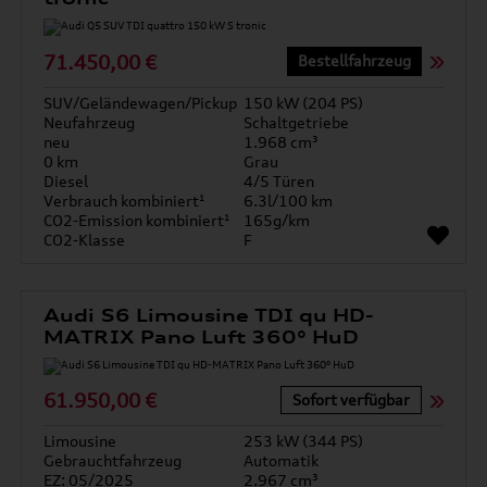
71.450,00 €
Bestellfahrzeug
SUV/Geländewagen/Pickup
150 kW (204 PS)
Neufahrzeug
Schaltgetriebe
neu
1.968 cm³
0 km
Grau
Diesel
4/5 Türen
Verbrauch kombiniert¹
6.3l/100 km
CO2-Emission kombiniert¹
165g/km
CO2-Klasse
F
Audi S6 Limousine TDI qu HD-
MATRIX Pano Luft 360° HuD
61.950,00 €
Sofort verfügbar
Limousine
253 kW (344 PS)
Gebrauchtfahrzeug
Automatik
EZ: 05/2025
2.967 cm³