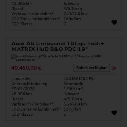
42.365 km
Schwarz
Diesel
4/5 Türen
Verbrauch kombiniert¹
7.2l/100 km
CO2-Emission kombiniert¹
189g/km
CO2-Klasse
G
Audi A6 Limousine TDI qu Tech+
MATRIX HuD B&O PDC 19"
49.450,00 €
Sofort verfügbar
Limousine
150 kW (204 PS)
Gebrauchtfahrzeug
Automatik
EZ: 01/2026
1.968 cm³
28.366 km
Schwarz
Diesel
4/5 Türen
Verbrauch kombiniert¹
5.2l/100 km
CO2-Emission kombiniert¹
137g/km
CO2-Klasse
E