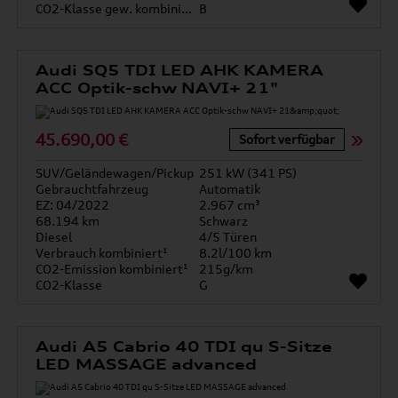
CO2-Klasse gew. kombiniert
B
Audi SQ5 TDI LED AHK KAMERA
ACC Optik-schw NAVI+ 21"
45.690,00 €
Sofort verfügbar
SUV/Geländewagen/Pickup
251 kW (341 PS)
Gebrauchtfahrzeug
Automatik
EZ: 04/2022
2.967 cm³
68.194 km
Schwarz
Diesel
4/5 Türen
Verbrauch kombiniert¹
8.2l/100 km
CO2-Emission kombiniert¹
215g/km
CO2-Klasse
G
Audi A5 Cabrio 40 TDI qu S-Sitze
LED MASSAGE advanced