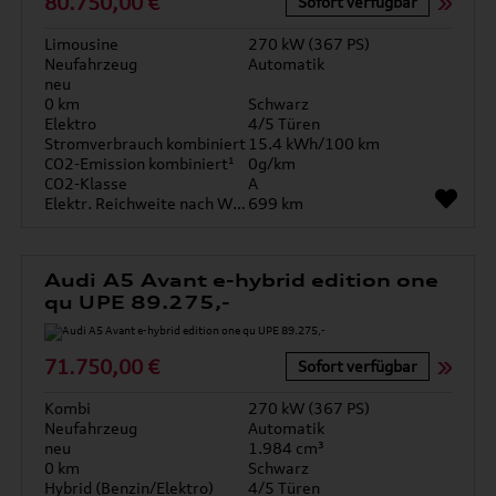
80.750,00 €
Sofort verfügbar
Limousine
270 kW (367 PS)
Neufahrzeug
Automatik
neu
0 km
Schwarz
Elektro
4/5 Türen
Stromverbrauch kombiniert
15.4 kWh/100 km
CO2-Emission kombiniert¹
0g/km
CO2-Klasse
A
Elektr. Reichweite nach WLTP*
699 km
Audi A5 Avant e-hybrid edition one
qu UPE 89.275,-
71.750,00 €
Sofort verfügbar
Kombi
270 kW (367 PS)
Neufahrzeug
Automatik
neu
1.984 cm³
0 km
Schwarz
Hybrid (Benzin/Elektro)
4/5 Türen