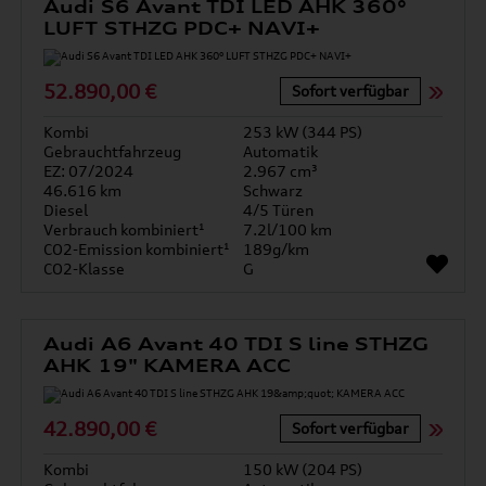
Audi S6 Avant TDI LED AHK 360°
LUFT STHZG PDC+ NAVI+
52.890,00 €
Sofort verfügbar
Kombi
253 kW (344 PS)
Gebrauchtfahrzeug
Automatik
EZ: 07/2024
2.967 cm³
46.616 km
Schwarz
Diesel
4/5 Türen
Verbrauch kombiniert¹
7.2l/100 km
CO2-Emission kombiniert¹
189g/km
CO2-Klasse
G
Audi A6 Avant 40 TDI S line STHZG
AHK 19" KAMERA ACC
42.890,00 €
Sofort verfügbar
Kombi
150 kW (204 PS)