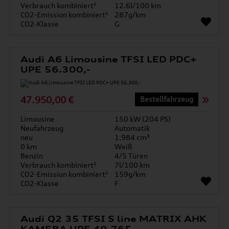
Verbrauch kombiniert¹
12.6l/100 km
CO2-Emission kombiniert¹
287g/km
CO2-Klasse
G
Audi A6 Limousine TFSI LED PDC+
UPE 56.300,-
47.950,00 €
Bestellfahrzeug
Limousine
150 kW (204 PS)
Neufahrzeug
Automatik
neu
1.984 cm³
0 km
Weiß
Benzin
4/5 Türen
Verbrauch kombiniert¹
7l/100 km
CO2-Emission kombiniert¹
159g/km
CO2-Klasse
F
Audi Q2 35 TFSI S line MATRIX AHK