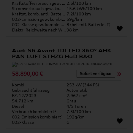
Kraftstoffverbrauch gew. kombiniert
2.6l/100 km
Stromverbrauch gew. kombiniert
15.6 kWh/100 km
Kraftst. komb. entl. Batterie
7.2l/100 km
CO2-Emission gew. kombiniert
59g/km
CO2-Klasse gew. kombiniert
B (bei entl. Batterie: F)
Elektr. Reichweite nach WLTP*
98 km
Audi S6 Avant TDI LED 360° AHK
PAN LUFT STHZG HuD B&O
58.890,00 €
Sofort verfügbar
Kombi
253 kW (344 PS)
Gebrauchtfahrzeug
Automatik
EZ: 12/2023
2.967 cm³
54.712 km
Grau
Diesel
4/5 Türen
Verbrauch kombiniert¹
7.3l/100 km
CO2-Emission kombiniert¹
192g/km
CO2-Klasse
G