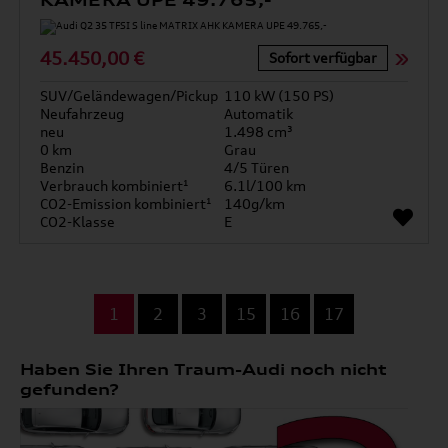
KAMERA UPE 49.765,-
45.450,00 €
Sofort verfügbar
SUV/Geländewagen/Pickup
110 kW (150 PS)
Neufahrzeug
Automatik
neu
1.498 cm³
0 km
Grau
Benzin
4/5 Türen
Verbrauch kombiniert¹
6.1l/100 km
CO2-Emission kombiniert¹
140g/km
CO2-Klasse
E
...
1
2
3
15
16
17
Haben Sie Ihren Traum-Audi noch nicht
gefunden?