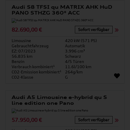
Audi S8 TFSI qu MATRIX AHK HuD
PANO STHZG 360° ACC
82.690,00 €
Sofort verfügbar
Limousine
420 kW (571 PS)
Gebrauchtfahrzeug
Automatik
EZ: 07/2023
3.996 cm³
56.835 km
Schwarz
Benzin
4/5 Türen
Verbrauch kombiniert¹
11.6l/100 km
CO2-Emission kombiniert¹
264g/km
CO2-Klasse
G
Audi A5 Limousine e-hybrid qu S
line edition one Pano
57.950,00 €
Sofort verfügbar