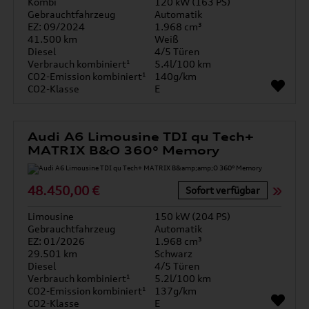
Kombi
120 kW (163 PS)
Gebrauchtfahrzeug
Automatik
EZ: 09/2024
1.968 cm³
41.500 km
Weiß
Diesel
4/5 Türen
Verbrauch kombiniert¹
5.4l/100 km
CO2-Emission kombiniert¹
140g/km
CO2-Klasse
E
Audi A6 Limousine TDI qu Tech+
MATRIX B&O 360° Memory
48.450,00 €
Sofort verfügbar
Limousine
150 kW (204 PS)
Gebrauchtfahrzeug
Automatik
EZ: 01/2026
1.968 cm³
29.501 km
Schwarz
Diesel
4/5 Türen
Verbrauch kombiniert¹
5.2l/100 km
CO2-Emission kombiniert¹
137g/km
CO2-Klasse
E