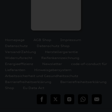
Homepage
AGB Shop
Impressum
Datenschutz
Datenschutz Shop
Versand/Zahlung
Herstellergarantie
Widerrufsrecht
Reifenkennzeichnung
Energieeffizienz
Newsletter
code-of-conduct für
Lieferanten
Hinweisgebersystem
Arbeitssicherheit und Gesundheitsschutz
Barrierefreiheitserklärung
Barrierefreiheitserklärung
Shop
Eu Data Act
teilen
Twitter
Instagram
WhatsApp
E-
Mail