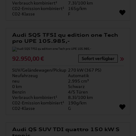
Verbrauch kombiniert¹
7.3l/100 km
CO2-Emission kombiniert¹
165g/km
CO2-Klasse
F
Audi SQ5 TFSI qu edition one Tech
pro UPE 105.985,-
92.950,00 €
Sofort verfügbar
SUV/Geländewagen/Pickup
270 kW (367 PS)
Neufahrzeug
Automatik
neu
2.995 cm³
0 km
Schwarz
Benzin
4/5 Türen
Verbrauch kombiniert¹
8.3l/100 km
CO2-Emission kombiniert¹
190g/km
CO2-Klasse
G
Audi Q5 SUV TDI quattro 150 kW S
tronic