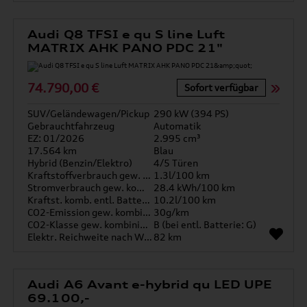
Audi Q8 TFSI e qu S line Luft
MATRIX AHK PANO PDC 21"
74.790,00 €
Sofort verfügbar
SUV/Geländewagen/Pickup
290 kW (394 PS)
Gebrauchtfahrzeug
Automatik
EZ: 01/2026
2.995 cm³
17.564 km
Blau
Hybrid (Benzin/Elektro)
4/5 Türen
Kraftstoffverbrauch gew. kombiniert
1.3l/100 km
Stromverbrauch gew. kombiniert
28.4 kWh/100 km
Kraftst. komb. entl. Batterie
10.2l/100 km
CO2-Emission gew. kombiniert
30g/km
CO2-Klasse gew. kombiniert
B (bei entl. Batterie: G)
Elektr. Reichweite nach WLTP*
82 km
Audi A6 Avant e-hybrid qu LED UPE
69.100,-