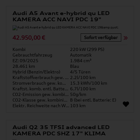
Audi A5 Avant e-hybrid qu LED
KAMERA ACC NAVI PDC 19"
42.950,00 €
Sofort verfügbar
Kombi
220 kW (299 PS)
Gebrauchtfahrzeug
Automatik
EZ: 09/2025
1.984 cm³
28.461 km
Blau
Hybrid (Benzin/Elektro)
4/5 Türen
Kraftstoffverbrauch gew. kombiniert
2.2l/100 km
Stromverbrauch gew. kombiniert
15.3 kWh/100 km
Kraftst. komb. entl. Batterie
6.7l/100 km
CO2-Emission gew. kombiniert
50g/km
CO2-Klasse gew. kombiniert
B (bei entl. Batterie: E)
Elektr. Reichweite nach WLTP*
103 km
Audi Q2 35 TFSI advanced LED
KAMERA PDC SHZ 17" KLIMA