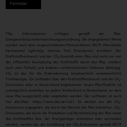
Formular
*Die Informationen erfolgen gemäß der Pkw-
Energieverbrauchskennzeichnungsverordnung. Die angegebenen Werte
wurden nach dem vorgeschriebenen Messverfahren WLTP (Worldwide
harmonised Light-duty vehicles Test Procedures) ermittelt. Der
Kraftstoffverbrauch und der CO₂-Ausstoß eines Pkw sind nicht nur von
der effizienten Ausnutzung des Kraftstoffs durch den Pkw, sondern
auch vom Fahrstil und anderen nichttechnischen Faktoren abhängig.
CO₂ ist das für die Erderwärmung hauptsächlich verantwortliche
Treibhausgas. Ein Leitfaden über den Kraftstoffverbrauch und die CO₂-
Emissionen aller in Deutschland angebotenen neuen Pkw-Modelle ist
unentgeltlich einsehbar an jedem Verkaufsort in Deutschland, an dem
neue Pkw ausgestellt oder angeboten werden. Der Leitfaden ist auch
hier abrufbar: https://www.dat.de/co2/. Es werden nur die CO₂-
Emissionen angegeben, die durch den Betrieb des Pkw entstehen. CO₂-
Emissionen, die durch die Produktion und Bereitstellung des Pkw sowie
des Kraftstoffes bzw. der Energieträger entstehen oder vermieden
werden, werden bei der Ermittlung der CO₂-Emissionen gemäß WLTP