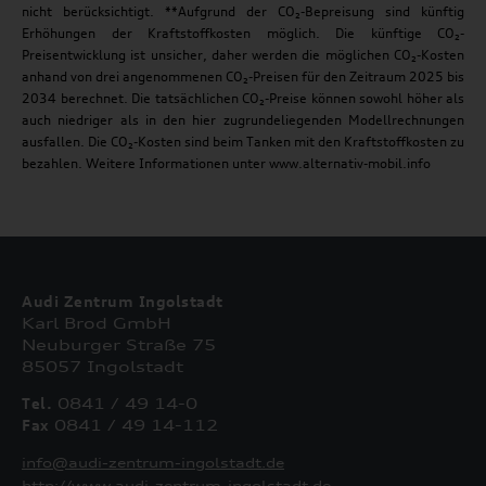
nicht berücksichtigt. **Aufgrund der CO₂-Bepreisung sind künftig
Erhöhungen der Kraftstoffkosten möglich. Die künftige CO₂-
Preisentwicklung ist unsicher, daher werden die möglichen CO₂-Kosten
anhand von drei angenommenen CO₂-Preisen für den Zeitraum 2025 bis
2034 berechnet. Die tatsächlichen CO₂-Preise können sowohl höher als
auch niedriger als in den hier zugrundeliegenden Modellrechnungen
ausfallen. Die CO₂-Kosten sind beim Tanken mit den Kraftstoffkosten zu
bezahlen. Weitere Informationen unter www.alternativ-mobil.info
Audi Zentrum Ingolstadt
Karl Brod GmbH
Neuburger Straße 75
85057 Ingolstadt
Tel.
0841 / 49 14-0
Fax
0841 / 49 14-112
info@audi-zentrum-ingolstadt.de
http://www.audi-zentrum-ingolstadt.de