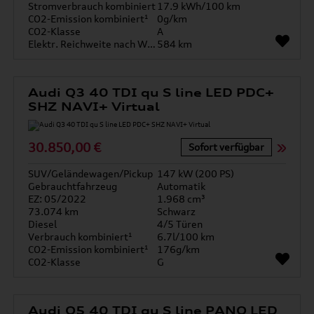
Stromverbrauch kombiniert
17.9 kWh/100 km
CO2-Emission kombiniert¹
0g/km
CO2-Klasse
A
Elektr. Reichweite nach WLTP*
584 km
Audi Q3 40 TDI qu S line LED PDC+
SHZ NAVI+ Virtual
30.850,00 €
Sofort verfügbar
SUV/Geländewagen/Pickup
147 kW (200 PS)
Gebrauchtfahrzeug
Automatik
EZ: 05/2022
1.968 cm³
73.074 km
Schwarz
Diesel
4/5 Türen
Verbrauch kombiniert¹
6.7l/100 km
CO2-Emission kombiniert¹
176g/km
CO2-Klasse
G
Audi Q5 40 TDI qu S line PANO LED