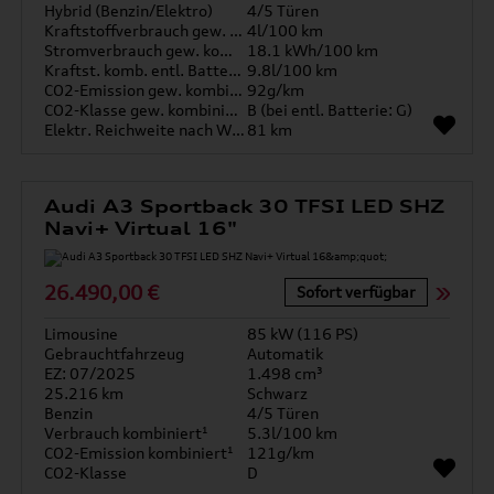
Hybrid (Benzin/Elektro)
4/5 Türen
Kraftstoffverbrauch gew. kombiniert
4l/100 km
Stromverbrauch gew. kombiniert
18.1 kWh/100 km
Kraftst. komb. entl. Batterie
9.8l/100 km
CO2-Emission gew. kombiniert
92g/km
CO2-Klasse gew. kombiniert
B (bei entl. Batterie: G)
Elektr. Reichweite nach WLTP*
81 km
Audi A3 Sportback 30 TFSI LED SHZ
Navi+ Virtual 16"
26.490,00 €
Sofort verfügbar
Limousine
85 kW (116 PS)
Gebrauchtfahrzeug
Automatik
EZ: 07/2025
1.498 cm³
25.216 km
Schwarz
Benzin
4/5 Türen
Verbrauch kombiniert¹
5.3l/100 km
CO2-Emission kombiniert¹
121g/km
CO2-Klasse
D