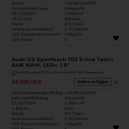
Kombi
150 kW (204 PS)
Gebrauchtfahrzeug
Automatik
EZ: 10/2025
1.968 cm³
28.321 km
Schwarz
Diesel
4/5 Türen
Verbrauch kombiniert¹
5.7l/100 km
CO2-Emission kombiniert¹
149g/km
CO2-Klasse
E
Audi Q3 Sportback TDI S line Tech+
AHK KAM. LED+ 19"
54.980,00 €
Sofort verfügbar
SUV/Geländewagen/Pickup
110 kW (150 PS)
Gebrauchtfahrzeug
Automatik
EZ: 02/2026
1.968 cm³
7.400 km
Grau
Diesel
4/5 Türen
Verbrauch kombiniert¹
5.6l/100 km
CO2-Emission kombiniert¹
146g/km
CO2-Klasse
E