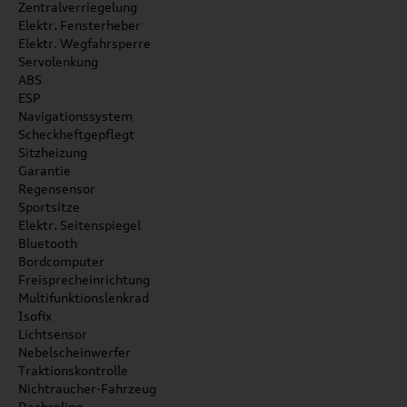
Zentralverriegelung
Elektr. Fensterheber
Elektr. Wegfahrsperre
Servolenkung
ABS
ESP
Navigationssystem
Scheckheftgepflegt
Sitzheizung
Garantie
Regensensor
Sportsitze
Elektr. Seitenspiegel
Bluetooth
Bordcomputer
Freisprecheinrichtung
Multifunktionslenkrad
Isofix
Lichtsensor
Nebelscheinwerfer
Traktionskontrolle
Nichtraucher-Fahrzeug
Dachreling