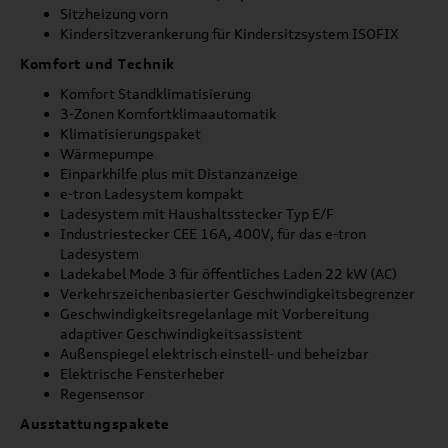
Sitzheizung vorn
Kindersitzverankerung für Kindersitzsystem ISOFIX
Komfort und Technik
Komfort Standklimatisierung
3-Zonen Komfortklimaautomatik
Klimatisierungspaket
Wärmepumpe
Einparkhilfe plus mit Distanzanzeige
e-tron Ladesystem kompakt
Ladesystem mit Haushaltsstecker Typ E/F
Industriestecker CEE 16A, 400V, für das e-tron
Ladesystem
Ladekabel Mode 3 für öffentliches Laden 22 kW (AC)
Verkehrszeichenbasierter Geschwindigkeitsbegrenzer
Geschwindigkeitsregelanlage mit Vorbereitung
adaptiver Geschwindigkeitsassistent
Außenspiegel elektrisch einstell- und beheizbar
Elektrische Fensterheber
Regensensor
Ausstattungspakete