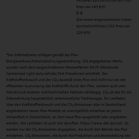
mittleren durchschnittlichen CO2-
Preis von 143 €/t)
0 €
(bei einem angenommenen hohen
durchschnittlichen CO2-Preis von
220 €/t)
*Die Informationen erfolgen gemäß der Pkw-
Energieverbrauchskennzeichnungsverordnung. Die angegebenen Werte
wurden nach dem vorgeschriebenen Messverfahren WLTP (Worldwide
harmonised Light-duty vehicles Test Procedures) ermittelt. Der
Kraftstoffverbrauch und der CO₂-Ausstoß eines Pkw sind nicht nur von der
effizienten Ausnutzung des Kraftstoffs durch den Pkw, sondern auch vom
Fahrstil und anderen nichttechnischen Faktoren abhängig. CO₂ ist das für die
Erderwärmung hauptsächlich verantwortliche Treibhausgas. Ein Leitfaden
über den Kraftstoffverbrauch und die CO₂-Emissionen aller in Deutschland
angebotenen neuen Pkw-Modelle ist unentgeltlich einsehbar an jedem
Verkaufsort in Deutschland, an dem neue Pkw ausgestellt oder angeboten
werden. Der Leitfaden ist auch hier abrufbar: https://www.dat.de/co2/. Es
werden nur die CO₂-Emissionen angegeben, die durch den Betrieb des Pkw
entstehen. CO₂-Emissionen, die durch die Produktion und Bereitstellung des