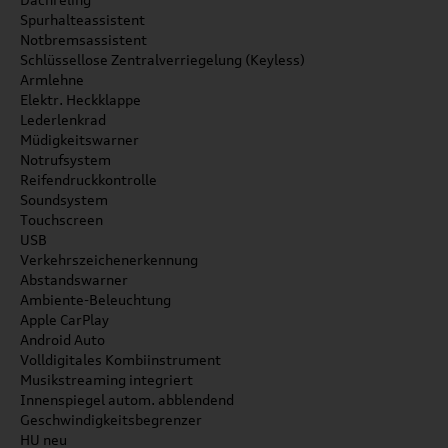
Spurhalteassistent
Notbremsassistent
Schlüssellose Zentralverriegelung (Keyless)
Armlehne
Elektr. Heckklappe
Lederlenkrad
Müdigkeitswarner
Notrufsystem
Reifendruckkontrolle
Soundsystem
Touchscreen
USB
Verkehrszeichenerkennung
Abstandswarner
Ambiente-Beleuchtung
Apple CarPlay
Android Auto
Volldigitales Kombiinstrument
Musikstreaming integriert
Innenspiegel autom. abblendend
Geschwindigkeitsbegrenzer
HU neu