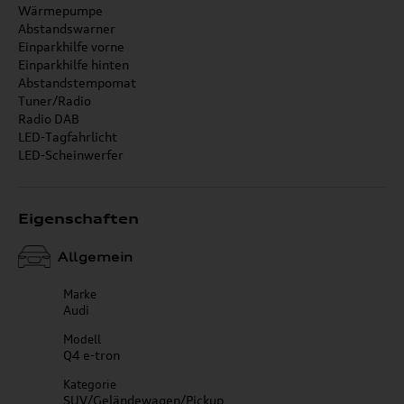
Wärmepumpe
Abstandswarner
Einparkhilfe vorne
Einparkhilfe hinten
Abstandstempomat
Tuner/Radio
Radio DAB
LED-Tagfahrlicht
LED-Scheinwerfer
Eigenschaften
Allgemein
Marke
Audi
Modell
Q4 e-tron
Kategorie
SUV/Geländewagen/Pickup