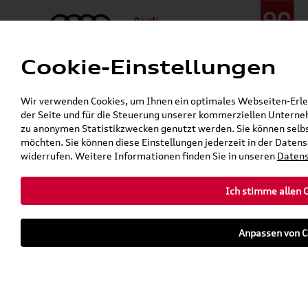
Cookie-Einstellungen
Menü
Telefon:
+49 (0)841 / 49 140
Wir verwenden Cookies, um Ihnen ein optimales Webseiten-Erlebn
24h-Pannenhilfe:
+49 (0)171 / 870 72 87
der Seite und für die Steuerung unserer kommerziellen Unterneh
Gerade geschlossen
zu anonymen Statistikzwecken genutzt werden. Sie können selbs
Verkauf:
Mo. - Fr. 08:00 - 19:00 Uhr Sa. 09:00 - 13:00 Uhr
möchten. Sie können diese Einstellungen jederzeit in der Datens
Service:
Mo. - Fr. 06:00 - 20:00 Uhr Sa. 08:00 - 13:00 Uhr
widerrufen. Weitere Informationen finden Sie in unseren
Datens
Ich stimme allen 
teilen
twittern
WhatsApp
E-Mail
Anpassen von C
Fahrzeug
Parkhaus
parken
Übersicht
Ausstattung