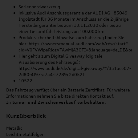
Serienbordwerkzeug
inklusive Audi Anschlussgarantie der AUDI AG - 85049
Ingolstadt für 36 Monate im Anschluss an die 2-jährige
Herstellergarantie bis zum 13.11.2030 oder bis zu
einer Gesamtfahrleistung von 100.000 km
Produktsicherheitshinweise zum Fahrzeug finden Sie
hier: https://ownersmanual.audi.com/web/rdw/start?
cid=V0FVWlpaRlozVFAwMjA3OTI=&language=de_DE&orig
Hier geht's zum Digital Giveaway (digitale
Visualisierung des Fahrzeugs):
https://www.audi.de/de/digital-giveaway/#/3a1ace07-
2d80-4f97-a7a4-f7289c2d052f
10522
Das Fahrzeug verfügt über ein Batterie Zertifikat. Für weitere
Informationen nehmen Sie bitte direkten Kontakt auf.
Irrtümer und Zwischenverkauf vorbehalten.
Kurzüberblick
Metallic
Leichtmetallfelgen