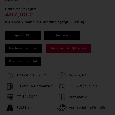
Monatliche Leasingrate
407,00 €
inkl. MwSt. / Monat (inkl. Überführung zzgl. Zulassung)
Exposé (PDF)
Anfrage
Nachrüstlösungen
Das spart der Q4 e-tron
Kreditschutzbrief
17 kWh/100 km *
0g/km, A *
Elektro , Reichweite 402 km
150 kW (204 PS)
EZ: 11/2025
Automatik
8.351 km
Auroraviolett Metallic