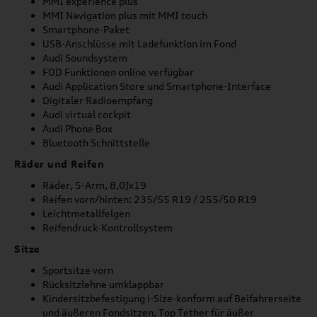
MMI experience plus
MMI Navigation plus mit MMI touch
Smartphone-Paket
USB-Anschlüsse mit Ladefunktion im Fond
Audi Soundsystem
FOD Funktionen online verfügbar
Audi Application Store und Smartphone-Interface
Digitaler Radioempfang
Audi virtual cockpit
Audi Phone Box
Bluetooth Schnittstelle
Räder und Reifen
Räder, 5-Arm, 8,0Jx19
Reifen vorn/hinten: 235/55 R19 / 255/50 R19
Leichtmetallfelgen
Reifendruck-Kontrollsystem
Sitze
Sportsitze vorn
Rücksitzlehne umklappbar
Kindersitzbefestigung i-Size-konform auf Beifahrerseite
und äußeren Fondsitzen, Top Tether für äußer