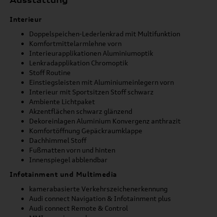
Ausstattung
Interieur
Doppelspeichen-Lederlenkrad mit Multifunktion
Komfortmittelarmlehne vorn
Interieurapplikationen Aluminiumoptik
Lenkradapplikation Chromoptik
Stoff Routine
Einstiegsleisten mit Aluminiumeinlegern vorn
Interieur mit Sportsitzen Stoff schwarz
Ambiente Lichtpaket
Akzentflächen schwarz glänzend
Dekoreinlagen Aluminium Konvergenz anthrazit
Komfortöffnung Gepäckraumklappe
Dachhimmel Stoff
Fußmatten vorn und hinten
Innenspiegel abblendbar
Infotainment und Multimedia
kamerabasierte Verkehrszeichenerkennung
Audi connect Navigation & Infotainment plus
Audi connect Remote & Control