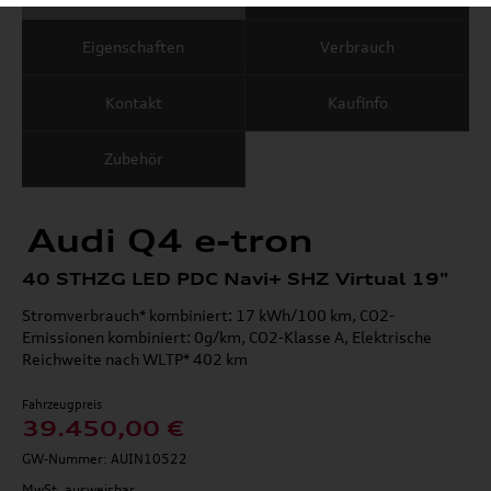
Eigenschaften
Verbrauch
Kontakt
Kaufinfo
Zubehör
Audi Q4 e-tron
40 STHZG LED PDC Navi+ SHZ Virtual 19"
Stromverbrauch* kombiniert: 17 kWh/100 km, CO2-
Emissionen kombiniert: 0g/km, CO2-Klasse A, Elektrische
Reichweite nach WLTP* 402 km
Fahrzeugpreis
39.450,00 €
GW-Nummer: AUIN10522
MwSt. ausweisbar