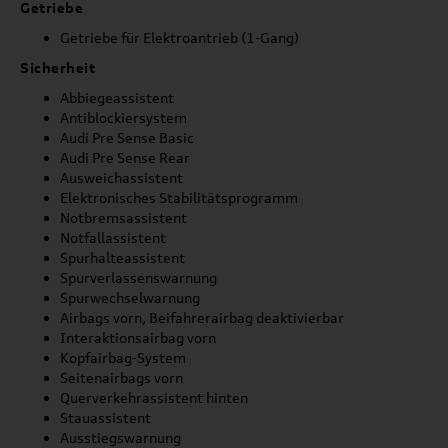
Getriebe
Getriebe für Elektroantrieb (1-Gang)
Sicherheit
Abbiegeassistent
Antiblockiersystem
Audi Pre Sense Basic
Audi Pre Sense Rear
Ausweichassistent
Elektronisches Stabilitätsprogramm
Notbremsassistent
Notfallassistent
Spurhalteassistent
Spurverlassenswarnung
Spurwechselwarnung
Airbags vorn, Beifahrerairbag deaktivierbar
Interaktionsairbag vorn
Kopfairbag-System
Seitenairbags vorn
Querverkehrassistent hinten
Stauassistent
Ausstiegswarnung