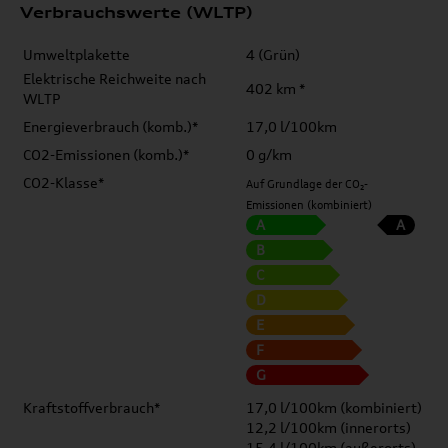
Verbrauchswerte (WLTP)
Umweltplakette
4 (Grün)
Elektrische Reichweite nach
402 km *
WLTP
Energieverbrauch (komb.)*
17,0 l/100km
CO2-Emissionen (komb.)*
0 g/km
CO2-Klasse*
Auf Grundlage der CO₂-
Emissionen (kombiniert)
A
A
B
C
D
E
F
G
Kraftstoffverbrauch*
17,0 l/100km (kombiniert)
12,2 l/100km (innerorts)
15,4 l/100km (außerorts)