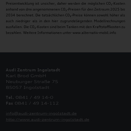
Preisentwicklung ist unsicher, daher werden die möglichen CO₂-Kosten
anhand von drei angenommenen CO₂-Preisen für den Zeitraum 2025 bis
2034 berechnet. Die tatsächlichen CO₂-Preise können sowohl höher als
auch niedriger als in den hier zugrundeliegenden Modellrechnungen
ausfallen. Die CO₂-Kosten sind beim Tanken mit den Kraftstoffkosten zu
bezahlen. Weitere Informationen unter www.alternativ-mobil.info
Audi Zentrum Ingolstadt
Karl Brod GmbH
Neuburger Straße 75
85057 Ingolstadt
Tel.
0841 / 49 14-0
Fax
0841 / 49 14-112
info@audi-zentrum-ingolstadt.de
http://www.audi-zentrum-ingolstadt.de