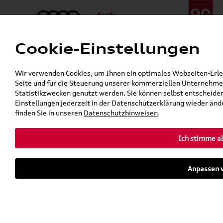
Cookie-Einstellungen
Menü
Telefon:
+49 (0)841 / 49 140
Wir verwenden Cookies, um Ihnen ein optimales Webseiten-Erlebn
24h-Pannenhilfe:
+49 (0)171 / 870 72 87
Seite und für die Steuerung unserer kommerziellen Unternehmen
Gerade geschlossen
Statistikzwecken genutzt werden. Sie können selbst entscheiden
Verkauf:
Mo. - Fr. 08:00 - 19:00 Uhr Sa. 09:00 - 13:00 Uhr
Einstellungen jederzeit in der Datenschutzerklärung wieder ände
Service:
Mo. - Fr. 06:00 - 20:00 Uhr Sa. 08:00 - 13:00 Uhr
finden Sie in unseren
Datenschutzhinweisen
.
Ich stimme al
Zurück zur Startseite
Parkhaus
Anpassen v
Sofort verfügbare