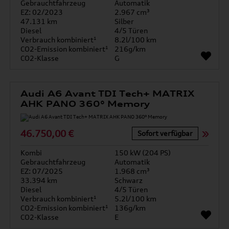
Gebrauchtfahrzeug
Automatik
EZ: 02/2023
2.967 cm³
47.131 km
Silber
Diesel
4/5 Türen
Verbrauch kombiniert¹
8.2l/100 km
CO2-Emission kombiniert¹
216g/km
CO2-Klasse
G
Audi A6 Avant TDI Tech+ MATRIX
AHK PANO 360° Memory
46.750,00 €
Sofort verfügbar
Kombi
150 kW (204 PS)
Gebrauchtfahrzeug
Automatik
EZ: 07/2025
1.968 cm³
33.394 km
Schwarz
Diesel
4/5 Türen
Verbrauch kombiniert¹
5.2l/100 km
CO2-Emission kombiniert¹
136g/km
CO2-Klasse
E