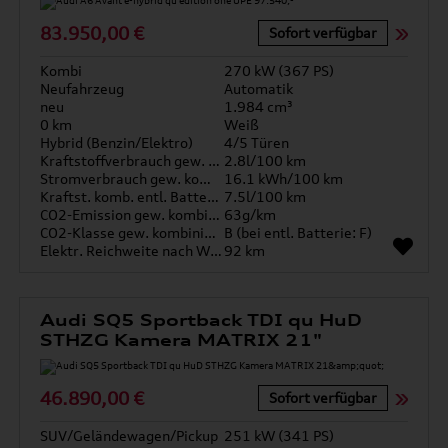
83.950,00 €
Sofort verfügbar
Kombi
270 kW (367 PS)
Neufahrzeug
Automatik
neu
1.984 cm³
0 km
Weiß
Hybrid (Benzin/Elektro)
4/5 Türen
Kraftstoffverbrauch gew. kombiniert
2.8l/100 km
Stromverbrauch gew. kombiniert
16.1 kWh/100 km
Kraftst. komb. entl. Batterie
7.5l/100 km
CO2-Emission gew. kombiniert
63g/km
CO2-Klasse gew. kombiniert
B (bei entl. Batterie: F)
Elektr. Reichweite nach WLTP*
92 km
Audi SQ5 Sportback TDI qu HuD
STHZG Kamera MATRIX 21"
46.890,00 €
Sofort verfügbar
SUV/Geländewagen/Pickup
251 kW (341 PS)