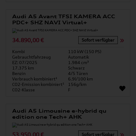
Audi A5 Avant TFSI KAMERA ACC
PDC+ SHZ NAVI Virtual+
34.890,00 €
Sofort verfügbar
Kombi
110 kW (150 PS)
Gebrauchtfahrzeug
Automatik
EZ: 07/2025
1.984 cm³
17.375 km
Schwarz
Benzin
4/5 Türen
Verbrauch kombiniert¹
6.9l/100 km
CO2-Emission kombiniert¹
156g/km
CO2-Klasse
F
Audi A5 Limousine e-hybrid qu
edition one Tech+ AHK
53.950,00 €
Sofort verfügbar