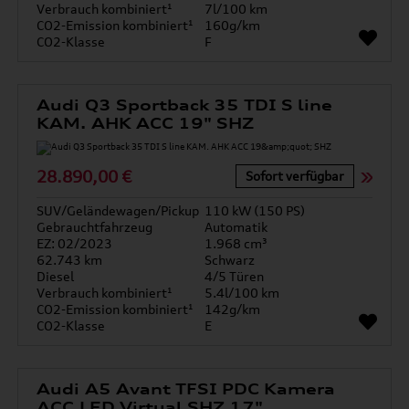
Verbrauch kombiniert¹
7l/100 km
CO2-Emission kombiniert¹
160g/km
CO2-Klasse
F
Audi Q3 Sportback 35 TDI S line
KAM. AHK ACC 19" SHZ
28.890,00 €
Sofort verfügbar
SUV/Geländewagen/Pickup
110 kW (150 PS)
Gebrauchtfahrzeug
Automatik
EZ: 02/2023
1.968 cm³
62.743 km
Schwarz
Diesel
4/5 Türen
Verbrauch kombiniert¹
5.4l/100 km
CO2-Emission kombiniert¹
142g/km
CO2-Klasse
E
Audi A5 Avant TFSI PDC Kamera
ACC LED Virtual SHZ 17"