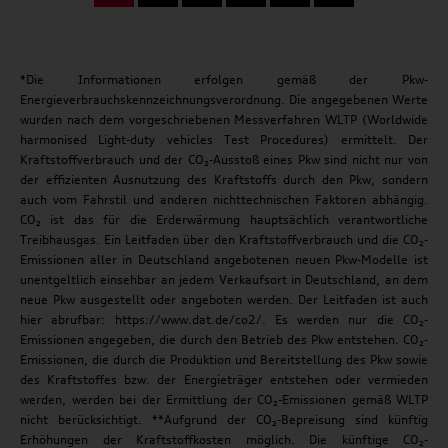
*Die Informationen erfolgen gemäß der Pkw-
Energieverbrauchskennzeichnungsverordnung. Die angegebenen Werte
wurden nach dem vorgeschriebenen Messverfahren WLTP (Worldwide
harmonised Light-duty vehicles Test Procedures) ermittelt. Der
Kraftstoffverbrauch und der CO₂-Ausstoß eines Pkw sind nicht nur von
der effizienten Ausnutzung des Kraftstoffs durch den Pkw, sondern
auch vom Fahrstil und anderen nichttechnischen Faktoren abhängig.
CO₂ ist das für die Erderwärmung hauptsächlich verantwortliche
Treibhausgas. Ein Leitfaden über den Kraftstoffverbrauch und die CO₂-
Emissionen aller in Deutschland angebotenen neuen Pkw-Modelle ist
unentgeltlich einsehbar an jedem Verkaufsort in Deutschland, an dem
neue Pkw ausgestellt oder angeboten werden. Der Leitfaden ist auch
hier abrufbar: https://www.dat.de/co2/. Es werden nur die CO₂-
Emissionen angegeben, die durch den Betrieb des Pkw entstehen. CO₂-
Emissionen, die durch die Produktion und Bereitstellung des Pkw sowie
des Kraftstoffes bzw. der Energieträger entstehen oder vermieden
werden, werden bei der Ermittlung der CO₂-Emissionen gemäß WLTP
nicht berücksichtigt. **Aufgrund der CO₂-Bepreisung sind künftig
Erhöhungen der Kraftstoffkosten möglich. Die künftige CO₂-