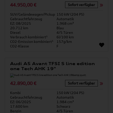
44.950,00 €
Sofort verfügbar
SUV/Geländewagen/Pickup
150 kW (204 PS)
Gebrauchtfahrzeug
Automatik
EZ: 08/2025
1.968 cm³
20.712 km
Blau
Diesel
4/5 Türen
Verbrauch kombiniert¹
6l/100 km
CO2-Emission kombiniert¹
157g/km
CO2-Klasse
F
Audi A5 Avant TFSI S line edition
one Tech AHK 19"
42.890,00 €
Sofort verfügbar
Kombi
150 kW (204 PS)
Gebrauchtfahrzeug
Automatik
EZ: 06/2025
1.984 cm³
17.600 km
Schwarz
Benzin
4/5 Türen