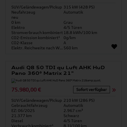
SUV/Geländewagen/Pickup
315 kW (428 PS)
Neufahrzeug
Automatik
neu
0 km
Grau
Elektro
4/5 Türen
Stromverbrauch kombiniert
18.8 kWh/100 km
CO2-Emission kombiniert¹
0g/km
CO2-Klasse
A
Elektr. Reichweite nach WLTP*
560 km
Audi Q8 50 TDI qu Luft AHK HuD
Pano 360° Matrix 21"
75.980,00 €
Sofort verfügbar
SUV/Geländewagen/Pickup
210 kW (286 PS)
Gebrauchtfahrzeug
Automatik
EZ: 06/2025
2.967 cm³
21.377 km
Schwarz
Diesel
4/5 Türen
Verbrauch kombiniert¹
8.1l/100 km