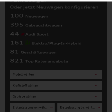
Fahrzeuge:
Oder jetzt Neuwagen konfigurieren
100
Neuwagen
395
Gebrauchtwagen
44
Audi Sport
161
Elektro/Plug-In-Hybrid
81
Geschäftswagen
821
Top Ratenangebote
Modell wählen
Kraftstoff wählen
Getriebe wählen
Erstzulassung von wählen
Erstzulassung bis wählen