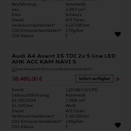
Neufahrzeug
Automatik
neu
2.967 cm³
0 km
Schwarz
Diesel
4/5 Türen
Verbrauch kombiniert¹
6.5l/100 km
CO2-Emission kombiniert¹
170g/km
CO2-Klasse
F
Audi A4 Avant 35 TDI 2x S line LED
AHK ACC KAM NAVI S
38.480,00 €
Sofort verfügbar
Kombi
120 kW (163 PS)
Gebrauchtfahrzeug
Automatik
EZ: 09/2024
1.968 cm³
41.500 km
Weiß
Diesel
4/5 Türen
Verbrauch kombiniert¹
5.4l/100 km
CO2-Emission kombiniert¹
140g/km
CO2-Klasse
E