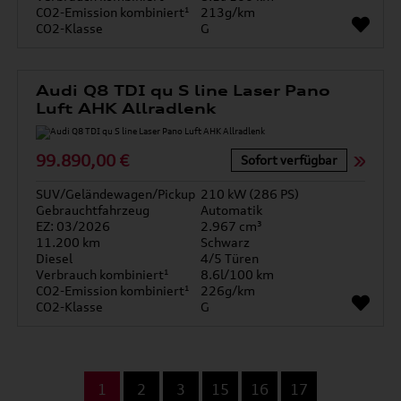
CO2-Emission kombiniert¹
213g/km
CO2-Klasse
G
Audi Q8 TDI qu S line Laser Pano
Luft AHK Allradlenk
99.890,00 €
Sofort verfügbar
SUV/Geländewagen/Pickup
210 kW (286 PS)
Gebrauchtfahrzeug
Automatik
EZ: 03/2026
2.967 cm³
11.200 km
Schwarz
Diesel
4/5 Türen
Verbrauch kombiniert¹
8.6l/100 km
CO2-Emission kombiniert¹
226g/km
CO2-Klasse
G
...
1
2
3
15
16
17