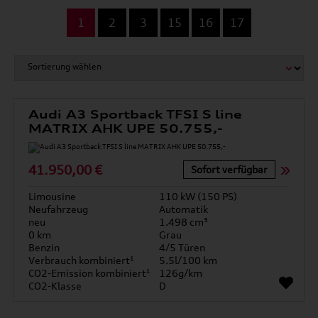
...
1
2
3
15
16
17
Audi A3 Sportback TFSI S line
MATRIX AHK UPE 50.755,-
41.950,00 €
Sofort verfügbar
Limousine
110 kW (150 PS)
Neufahrzeug
Automatik
neu
1.498 cm³
0 km
Grau
Benzin
4/5 Türen
Verbrauch kombiniert¹
5.5l/100 km
CO2-Emission kombiniert¹
126g/km
CO2-Klasse
D