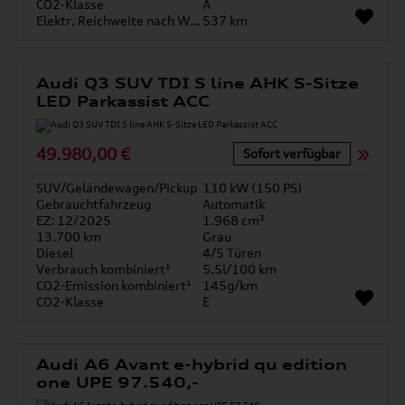
CO2-Klasse
A
Elektr. Reichweite nach WLTP*
537 km
Audi Q3 SUV TDI S line AHK S-Sitze
LED Parkassist ACC
49.980,00 €
Sofort verfügbar
SUV/Geländewagen/Pickup
110 kW (150 PS)
Gebrauchtfahrzeug
Automatik
EZ: 12/2025
1.968 cm³
13.700 km
Grau
Diesel
4/5 Türen
Verbrauch kombiniert¹
5.5l/100 km
CO2-Emission kombiniert¹
145g/km
CO2-Klasse
E
Audi A6 Avant e-hybrid qu edition
one UPE 97.540,-