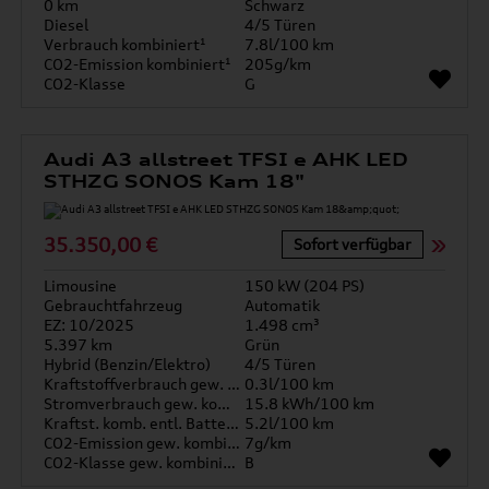
0 km
Schwarz
Diesel
4/5 Türen
Verbrauch kombiniert¹
7.8l/100 km
CO2-Emission kombiniert¹
205g/km
CO2-Klasse
G
Audi A3 allstreet TFSI e AHK LED
STHZG SONOS Kam 18"
35.350,00 €
Sofort verfügbar
Limousine
150 kW (204 PS)
Gebrauchtfahrzeug
Automatik
EZ: 10/2025
1.498 cm³
5.397 km
Grün
Hybrid (Benzin/Elektro)
4/5 Türen
Kraftstoffverbrauch gew. kombiniert
0.3l/100 km
Stromverbrauch gew. kombiniert
15.8 kWh/100 km
Kraftst. komb. entl. Batterie
5.2l/100 km
CO2-Emission gew. kombiniert
7g/km
CO2-Klasse gew. kombiniert
B