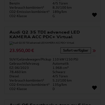
Benzin
4/5 Türen
Verbrauch kombiniert¹
8.3l/100 km
CO2-Emission kombiniert¹
189g/km
CO2-Klasse
G
Audi Q2 35 TDI advanced LED
KAMERA ACC PDC+ Virtual
23.950,00 €
Sofort verfügbar
SUV/Geländewagen/Pickup
110 kW (150 PS)
Gebrauchtfahrzeug
Automatik
EZ: 06/2023
1.968 cm³
78.460 km
Schwarz
Diesel
4/5 Türen
Verbrauch kombiniert¹
5.1l/100 km
CO2-Emission kombiniert¹
135g/km
CO2-Klasse
D