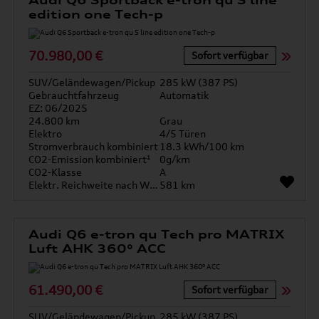
Audi Q6 Sportback e-tron qu S line
edition one Tech-p
70.980,00 €
Sofort verfügbar
SUV/Geländewagen/Pickup
285 kW (387 PS)
Gebrauchtfahrzeug
Automatik
EZ: 06/2025
24.800 km
Grau
Elektro
4/5 Türen
Stromverbrauch kombiniert
18.3 kWh/100 km
CO2-Emission kombiniert¹
0g/km
CO2-Klasse
A
Elektr. Reichweite nach WLTP*
581 km
Audi Q6 e-tron qu Tech pro MATRIX
Luft AHK 360° ACC
61.490,00 €
Sofort verfügbar
SUV/Geländewagen/Pickup
285 kW (387 PS)