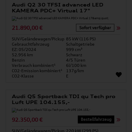
Audi Q2 30 TFSI advanced LED
KAMERA PDC+ Virtual 17"
21.890,00 €
Sofort verfügbar
SUV/Geländewagen/Pickup
85 kW (116 PS)
Gebrauchtfahrzeug
Schaltgetriebe
EZ: 05/2024
999 cm³
52.956 km
Schwarz
Benzin
4/5 Türen
Verbrauch kombiniert¹
6l/100 km
CO2-Emission kombiniert¹
137g/km
CO2-Klasse
E
Audi Q5 Sportback TDI qu Tech pro
Luft UPE 104.155,-
92.350,00 €
Bestellfahrzeug
SUV/Geländewagen/Pickup
220 kW (299 PS)