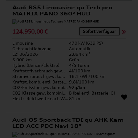
Audi RS5 Limousine qu Tech pro
MATRIX PANO 360° HUD
124.950,00 €
Sofort verfügbar
Limousine
470 kW (639 PS)
Gebrauchtfahrzeug
Automatik
EZ: 06/2026
2.894 cm³
5.000 km
Grün
Hybrid (Benzin/Elektro)
4/5 Türen
Kraftstoffverbrauch gew. kombiniert
4l/100 km
Stromverbrauch gew. kombiniert
18.1 kWh/100 km
Kraftst. komb. entl. Batterie
9.8l/100 km
CO2-Emission gew. kombiniert
92g/km
CO2-Klasse gew. kombiniert
B (bei entl. Batterie: G)
Elektr. Reichweite nach WLTP*
81 km
Audi Q5 Sportback TDI qu AHK Kam
LED ACC PDC Navi 18"