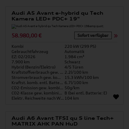
Audi A5 Avant e-hybrid qu Tech
Kamera LED+ PDC+ 19"
58.980,00 €
Sofort verfügbar
Kombi
220 kW (299 PS)
Gebrauchtfahrzeug
Automatik
EZ: 02/2026
1.984 cm³
7.900 km
Schwarz
Hybrid (Benzin/Elektro)
4/5 Türen
Kraftstoffverbrauch gew. kombiniert
2.2l/100 km
Stromverbrauch gew. kombiniert
15.3 kWh/100 km
Kraftst. komb. entl. Batterie
6.7l/100 km
CO2-Emission gew. kombiniert
50g/km
CO2-Klasse gew. kombiniert
B (bei entl. Batterie: E)
Elektr. Reichweite nach WLTP*
104 km
Audi A6 Avant TFSI qu S line Tech+
MATRIX AHK PAN HuD