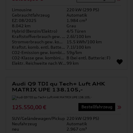
Limousine
220 kW (299 PS)
Gebrauchtfahrzeug
Automatik
EZ: 08/2025
1.984 cm³
8.042 km
Grau
Hybrid (Benzin/Elektro)
4/5 Türen
Kraftstoffverbrauch gew. kombiniert
2.6l/100 km
Stromverbrauch gew. kombiniert
15.5 kWh/100 km
Kraftst. komb. entl. Batterie
7.1l/100 km
CO2-Emission gew. kombiniert
59g/km
CO2-Klasse gew. kombiniert
B (bei entl. Batterie: F)
Elektr. Reichweite nach WLTP*
99 km
Audi Q9 TDI qu Tech+ Luft AHK
MATRIX UPE 138.105,-
125.550,00 €
Bestellfahrzeug
SUV/Geländewagen/Pickup
220 kW (299 PS)
Neufahrzeug
Automatik
neu
2.967 cm³