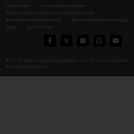
Lieferanten
Hinweisgebersystem
Arbeitssicherheit und Gesundheitsschutz
Barrierefreiheitserklärung
Barrierefreiheitserklärung
Shop
Eu Data Act
teilen
Twitter
Instagram
WhatsApp
E-
Mail
© 2026 Audi Zentrum Ingolstadt - Karl Brod GmbH. Alle
Rechte vorbehalten