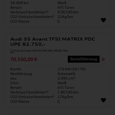
36.008 km
Weiß
Benzin
4/5 Türen
Verbrauch kombiniert¹
9.9l/100 km
CO2-Emission kombiniert¹
224g/km
CO2-Klasse
G
Audi S5 Avant TFSI MATRIX PDC
UPE 82.750,-
70.550,00 €
Bestellfahrzeug
Kombi
270 kW (367 PS)
Neufahrzeug
Automatik
neu
2.995 cm³
0 km
Weiß
Benzin
4/5 Türen
Verbrauch kombiniert¹
7.8l/100 km
CO2-Emission kombiniert¹
176g/km
CO2-Klasse
G