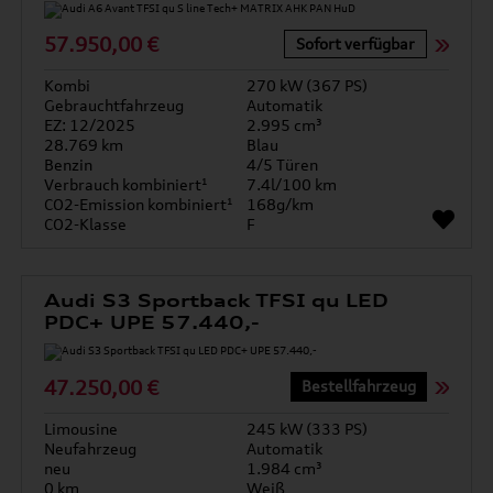
57.950,00 €
Sofort verfügbar
Kombi
270 kW (367 PS)
Gebrauchtfahrzeug
Automatik
EZ: 12/2025
2.995 cm³
28.769 km
Blau
Benzin
4/5 Türen
Verbrauch kombiniert¹
7.4l/100 km
CO2-Emission kombiniert¹
168g/km
CO2-Klasse
F
Audi S3 Sportback TFSI qu LED
PDC+ UPE 57.440,-
47.250,00 €
Bestellfahrzeug
Limousine
245 kW (333 PS)
Neufahrzeug
Automatik
neu
1.984 cm³
0 km
Weiß