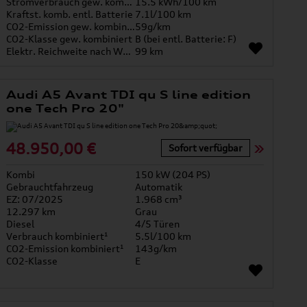
Stromverbrauch gew. kombiniert
15.5 kWh/100 km
Kraftst. komb. entl. Batterie
7.1l/100 km
CO2-Emission gew. kombiniert
59g/km
CO2-Klasse gew. kombiniert
B (bei entl. Batterie: F)
Elektr. Reichweite nach WLTP*
99 km
Audi A5 Avant TDI qu S line edition
one Tech Pro 20"
48.950,00 €
Sofort verfügbar
Kombi
150 kW (204 PS)
Gebrauchtfahrzeug
Automatik
EZ: 07/2025
1.968 cm³
12.297 km
Grau
Diesel
4/5 Türen
Verbrauch kombiniert¹
5.5l/100 km
CO2-Emission kombiniert¹
143g/km
CO2-Klasse
E