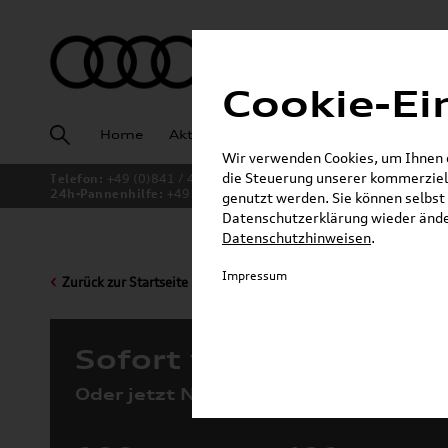
Cookie-Ei
Home
Aktuelles
Fahrzeugankauf
Angeb
Wir verwenden Cookies, um Ihnen ei
die Steuerung unserer kommerziell
Telefon:
+49 (0)841 / 49 140
24h-Pannenhilfe:
+49 (0)171 / 870 72 87
genutzt werden. Sie können selbst 
Datenschutzerklärung wieder änder
Datenschutzhinweisen
.
Impressum
Zurück zur Startseite
Sofort verfügbare Fah
Oder jetzt Neuwagen konfigurieren