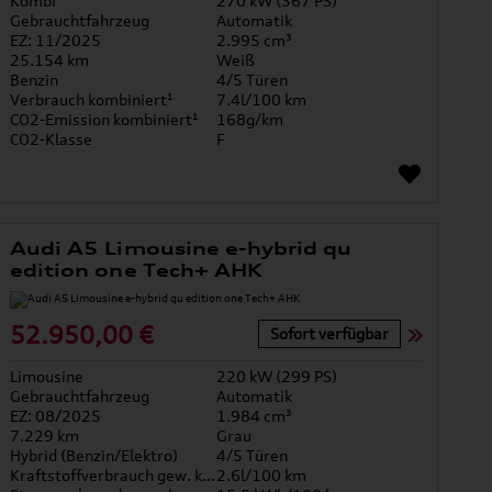
Kombi
270 kW (367 PS)
Gebrauchtfahrzeug
Automatik
EZ: 11/2025
2.995 cm³
25.154 km
Weiß
Benzin
4/5 Türen
Verbrauch kombiniert¹
7.4l/100 km
CO2-Emission kombiniert¹
168g/km
CO2-Klasse
F
Audi A5 Limousine e-hybrid qu
edition one Tech+ AHK
52.950,00 €
Sofort verfügbar
Limousine
220 kW (299 PS)
Gebrauchtfahrzeug
Automatik
EZ: 08/2025
1.984 cm³
7.229 km
Grau
Hybrid (Benzin/Elektro)
4/5 Türen
Kraftstoffverbrauch gew. kombiniert
2.6l/100 km