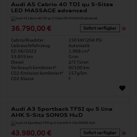
Audi A5 Cabrio 40 TDI qu S-Sitze
LED MASSAGE advanced
36.790,00 €
Sofort verfügbar
Cabrio/Roadster
150 kW (204 PS)
Gebrauchtfahrzeug
Automatik
EZ: 06/2023
1.968 cm³
53.859 km
Grün
Diesel
2/3 Türen
Verbrauch kombiniert¹
6l/100 km
CO2-Emission kombiniert¹
157g/km
CO2-Klasse
F
Audi A3 Sportback TFSI qu S line
AHK S-Sitz SONOS HuD
43.980,00 €
Sofort verfügbar