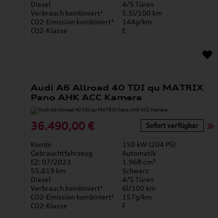
Diesel
4/5 Türen
Verbrauch kombiniert¹
5.5l/100 km
CO2-Emission kombiniert¹
144g/km
CO2-Klasse
E
Audi A6 Allroad 40 TDI qu MATRIX
Pano AHK ACC Kamera
36.490,00 €
Sofort verfügbar
Kombi
150 kW (204 PS)
Gebrauchtfahrzeug
Automatik
EZ: 07/2023
1.968 cm³
55.619 km
Schwarz
Diesel
4/5 Türen
Verbrauch kombiniert¹
6l/100 km
CO2-Emission kombiniert¹
157g/km
CO2-Klasse
F