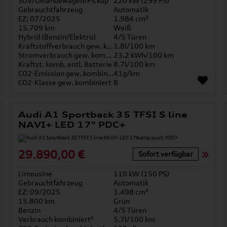
SUV/Geländewagen/Pickup
220 kW (299 PS)
Gebrauchtfahrzeug
Automatik
EZ: 07/2025
1.984 cm³
15.709 km
Weiß
Hybrid (Benzin/Elektro)
4/5 Türen
Kraftstoffverbrauch gew. kombiniert
1.8l/100 km
Stromverbrauch gew. kombiniert
23.2 kWh/100 km
Kraftst. komb. entl. Batterie
8.7l/100 km
CO2-Emission gew. kombiniert
41g/km
CO2-Klasse gew. kombiniert
B
Audi A1 Sportback 35 TFSI S line
NAVI+ LED 17" PDC+
29.890,00 €
Sofort verfügbar
Limousine
110 kW (150 PS)
Gebrauchtfahrzeug
Automatik
EZ: 09/2025
1.498 cm³
15.800 km
Grün
Benzin
4/5 Türen
Verbrauch kombiniert¹
5.7l/100 km