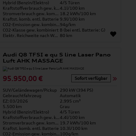
Hybrid (Benzin/Elektro)
4/5 Türen
Kraftstoffverbrauch gew. kombiniert
4.1l/100 km
Stromverbrauch gew. kombiniert
18.2 kWh/100 km
Kraftst. komb. entl. Batterie
9.9l/100 km
CO2-Emission gew. kombiniert
94g/km
CO2-Klasse gew. kombiniert
B (bei entl. Batterie: G)
Elektr. Reichweite nach WLTP*
80 km
Audi Q8 TFSI e qu S line Laser Pano
Luft AHK MASSAGE
95.950,00 €
Sofort verfügbar
SUV/Geländewagen/Pickup
290 kW (394 PS)
Gebrauchtfahrzeug
Automatik
EZ: 03/2026
2.995 cm³
5.500 km
Grau
Hybrid (Benzin/Elektro)
4/5 Türen
Kraftstoffverbrauch gew. kombiniert
4.4l/100 km
Stromverbrauch gew. kombiniert
19.7 kWh/100 km
Kraftst. komb. entl. Batterie
10.3l/100 km
CO2-Emission gew. kombiniert
100g/km