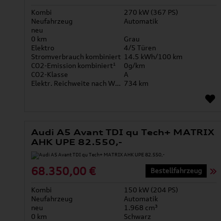
Kombi
270 kW (367 PS)
Neufahrzeug
Automatik
neu
0 km
Grau
Elektro
4/5 Türen
Stromverbrauch kombiniert
14.5 kWh/100 km
CO2-Emission kombiniert¹
0g/km
CO2-Klasse
A
Elektr. Reichweite nach WLTP*
734 km
Audi A5 Avant TDI qu Tech+ MATRIX
AHK UPE 82.550,-
68.350,00 €
Bestellfahrzeug
Kombi
150 kW (204 PS)
Neufahrzeug
Automatik
neu
1.968 cm³
0 km
Schwarz