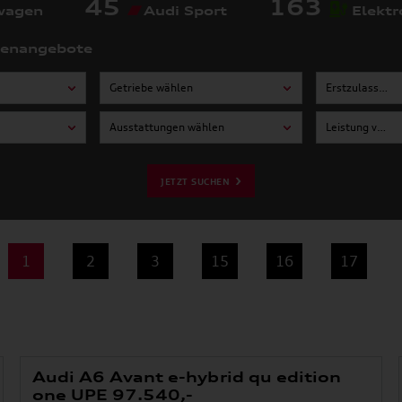
45
163
wagen
Audi Sport
Elektr
tenangebote
Getriebe wählen
Erstzulassung von wählen
Ausstattungen wählen
Leistung von wählen
JETZT SUCHEN
1
2
3
15
16
17
Audi A6 Avant e-hybrid qu edition
one UPE 97.540,-