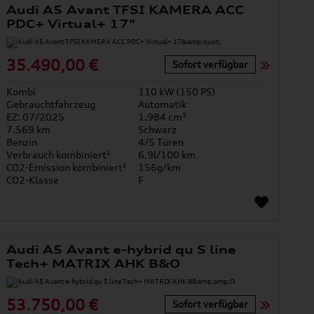
Audi A5 Avant TFSI KAMERA ACC
PDC+ Virtual+ 17"
35.490,00 €
Sofort verfügbar
Kombi
110 kW (150 PS)
Gebrauchtfahrzeug
Automatik
EZ: 07/2025
1.984 cm³
7.569 km
Schwarz
Benzin
4/5 Türen
Verbrauch kombiniert¹
6.9l/100 km
CO2-Emission kombiniert¹
156g/km
CO2-Klasse
F
Audi A5 Avant e-hybrid qu S line
Tech+ MATRIX AHK B&O
53.750,00 €
Sofort verfügbar