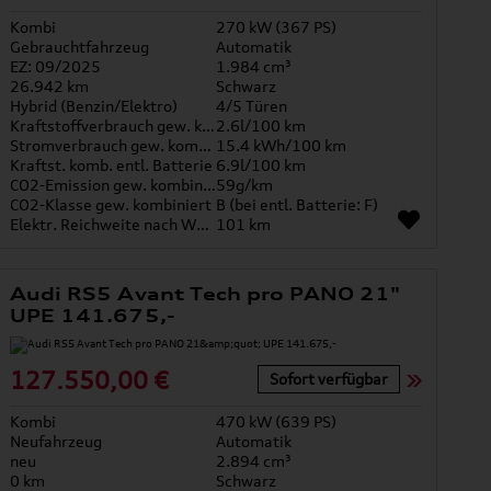
Kombi
270 kW (367 PS)
Gebrauchtfahrzeug
Automatik
EZ: 09/2025
1.984 cm³
26.942 km
Schwarz
Hybrid (Benzin/Elektro)
4/5 Türen
Kraftstoffverbrauch gew. kombiniert
2.6l/100 km
Stromverbrauch gew. kombiniert
15.4 kWh/100 km
Kraftst. komb. entl. Batterie
6.9l/100 km
CO2-Emission gew. kombiniert
59g/km
CO2-Klasse gew. kombiniert
B (bei entl. Batterie: F)
Elektr. Reichweite nach WLTP*
101 km
Audi RS5 Avant Tech pro PANO 21"
UPE 141.675,-
127.550,00 €
Sofort verfügbar
Kombi
470 kW (639 PS)
Neufahrzeug
Automatik
neu
2.894 cm³
0 km
Schwarz