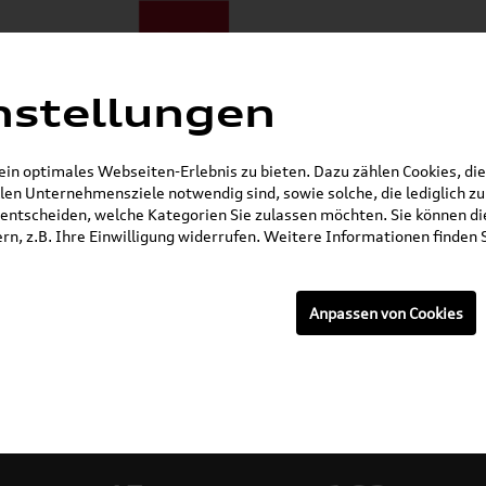
nstellungen
ote
E-Mobilität
Darum zu uns
NORA®
Mietwagen
n optimales Webseiten-Erlebnis zu bieten. Dazu zählen Cookies, die 
en Unternehmensziele notwendig sind, sowie solche, die lediglich 
Gerade geöffnet
entscheiden, welche Kategorien Sie zulassen möchten. Sie können die
n, z.B. Ihre Einwilligung widerrufen. Weitere Informationen finden S
Anpassen von Cookies
rzeuge: