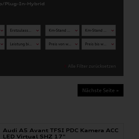
o/Plug-In-Hybrid
Erstzulassung bis wählen
Km-Stand von wählen
Km-Stand bis wählen
Leistung bis wählen
Preis von wählen
Preis bis wählen
Alle Filter zurücksetzen
Nächste Seite »
Audi A5 Avant TFSI PDC Kamera ACC
LED Virtual SHZ 17"