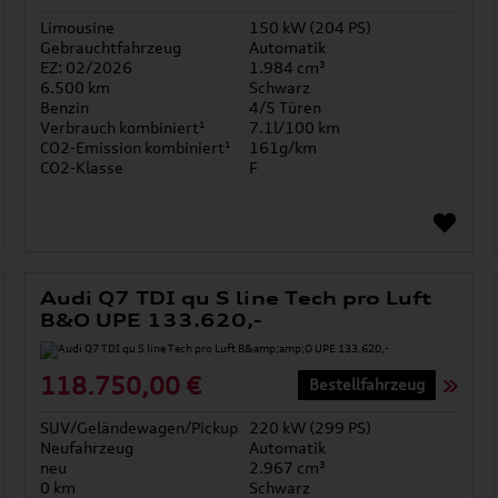
Limousine
150 kW (204 PS)
Gebrauchtfahrzeug
Automatik
EZ: 02/2026
1.984 cm³
6.500 km
Schwarz
Benzin
4/5 Türen
Verbrauch kombiniert¹
7.1l/100 km
CO2-Emission kombiniert¹
161g/km
CO2-Klasse
F
Audi Q7 TDI qu S line Tech pro Luft
B&O UPE 133.620,-
118.750,00 €
Bestellfahrzeug
SUV/Geländewagen/Pickup
220 kW (299 PS)
Neufahrzeug
Automatik
neu
2.967 cm³
0 km
Schwarz