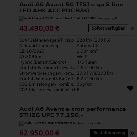
Audi A6 Avant 50 TFSI e qu S line
LED AHK ACC PDC B&O
43.490,00 €
Sofort verfügbar
SUV/Geländewagen/Pickup
220 kW (299 PS)
Gebrauchtfahrzeug
Automatik
EZ: 10/2023
1.984 cm³
43.508 km
Weiß
Hybrid (Benzin/Elektro)
4/5 Türen
Kraftstoffverbrauch gew. kombiniert
1.5l/100 km
Stromverbrauch gew. kombiniert
20.9 kWh/100 km
Kraftst. komb. entl. Batterie
8.2l/100 km
CO2-Emission gew. kombiniert
35g/km
CO2-Klasse gew. kombiniert
B
Audi A6 Avant e-tron performance
STHZG UPE 77.250,-
62.950,00 €
Bestellfahrzeug