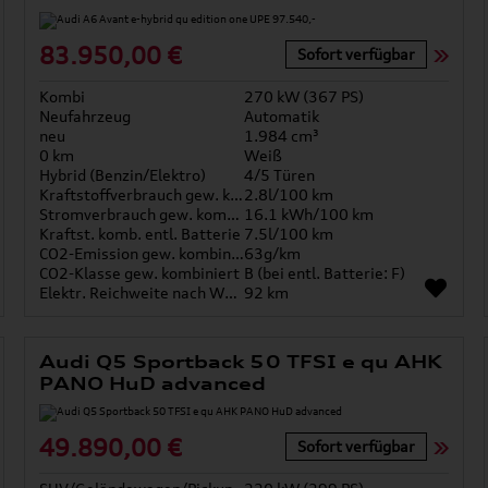
83.950,00 €
Sofort verfügbar
Kombi
270 kW (367 PS)
Neufahrzeug
Automatik
neu
1.984 cm³
0 km
Weiß
Hybrid (Benzin/Elektro)
4/5 Türen
Kraftstoffverbrauch gew. kombiniert
2.8l/100 km
Stromverbrauch gew. kombiniert
16.1 kWh/100 km
Kraftst. komb. entl. Batterie
7.5l/100 km
CO2-Emission gew. kombiniert
63g/km
CO2-Klasse gew. kombiniert
B (bei entl. Batterie: F)
Elektr. Reichweite nach WLTP*
92 km
Audi Q5 Sportback 50 TFSI e qu AHK
PANO HuD advanced
49.890,00 €
Sofort verfügbar