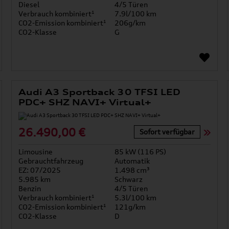
Diesel
4/5 Türen
Verbrauch kombiniert¹
7.9l/100 km
CO2-Emission kombiniert¹
206g/km
CO2-Klasse
G
Audi A3 Sportback 30 TFSI LED
PDC+ SHZ NAVI+ Virtual+
26.490,00 €
Sofort verfügbar
Limousine
85 kW (116 PS)
Gebrauchtfahrzeug
Automatik
EZ: 07/2025
1.498 cm³
5.985 km
Schwarz
Benzin
4/5 Türen
Verbrauch kombiniert¹
5.3l/100 km
CO2-Emission kombiniert¹
121g/km
CO2-Klasse
D