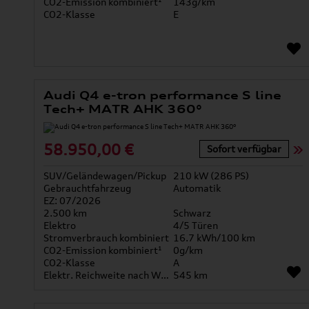
CO2-Emission kombiniert¹
143g/km
CO2-Klasse
E
Audi Q4 e-tron performance S line
Tech+ MATR AHK 360°
58.950,00 €
Sofort verfügbar
SUV/Geländewagen/Pickup
210 kW (286 PS)
Gebrauchtfahrzeug
Automatik
EZ: 07/2026
2.500 km
Schwarz
Elektro
4/5 Türen
Stromverbrauch kombiniert
16.7 kWh/100 km
CO2-Emission kombiniert¹
0g/km
CO2-Klasse
A
Elektr. Reichweite nach WLTP*
545 km