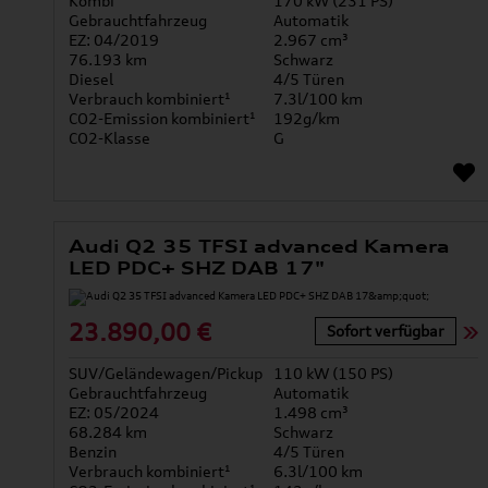
Kombi
170 kW (231 PS)
Gebrauchtfahrzeug
Automatik
EZ: 04/2019
2.967 cm³
76.193 km
Schwarz
Diesel
4/5 Türen
Verbrauch kombiniert¹
7.3l/100 km
CO2-Emission kombiniert¹
192g/km
CO2-Klasse
G
Audi Q2 35 TFSI advanced Kamera
LED PDC+ SHZ DAB 17"
23.890,00 €
Sofort verfügbar
SUV/Geländewagen/Pickup
110 kW (150 PS)
Gebrauchtfahrzeug
Automatik
EZ: 05/2024
1.498 cm³
68.284 km
Schwarz
Benzin
4/5 Türen
Verbrauch kombiniert¹
6.3l/100 km