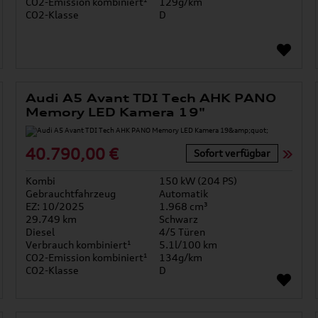
CO2-Emission kombiniert¹
129g/km
CO2-Klasse
D
Audi A5 Avant TDI Tech AHK PANO
Memory LED Kamera 19"
40.790,00 €
Sofort verfügbar
Kombi
150 kW (204 PS)
Gebrauchtfahrzeug
Automatik
EZ: 10/2025
1.968 cm³
29.749 km
Schwarz
Diesel
4/5 Türen
Verbrauch kombiniert¹
5.1l/100 km
CO2-Emission kombiniert¹
134g/km
CO2-Klasse
D