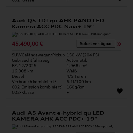
Audi Q5 TDI qu AHK PANO LED
Kamera ACC PDC Navi+ 19"
45.490,00 €
Sofort verfügbar
SUV/Geländewagen/Pickup
150 kW (204 PS)
Gebrauchtfahrzeug
Automatik
EZ: 12/2025
1.968 cm³
16.008 km
Weiß
Diesel
4/5 Türen
Verbrauch kombiniert¹
6.1l/100 km
CO2-Emission kombiniert¹
160g/km
CO2-Klasse
F
Audi A5 Avant e-hybrid qu LED
KAMERA AHK ACC PDC+ 19"