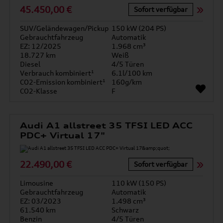
45.450,00 €
Sofort verfügbar
SUV/Geländewagen/Pickup
150 kW (204 PS)
Gebrauchtfahrzeug
Automatik
EZ: 12/2025
1.968 cm³
18.727 km
Weiß
Diesel
4/5 Türen
Verbrauch kombiniert¹
6.1l/100 km
CO2-Emission kombiniert¹
160g/km
CO2-Klasse
F
Audi A1 allstreet 35 TFSI LED ACC
PDC+ Virtual 17"
22.490,00 €
Sofort verfügbar
Limousine
110 kW (150 PS)
Gebrauchtfahrzeug
Automatik
EZ: 03/2023
1.498 cm³
61.540 km
Schwarz
Benzin
4/5 Türen