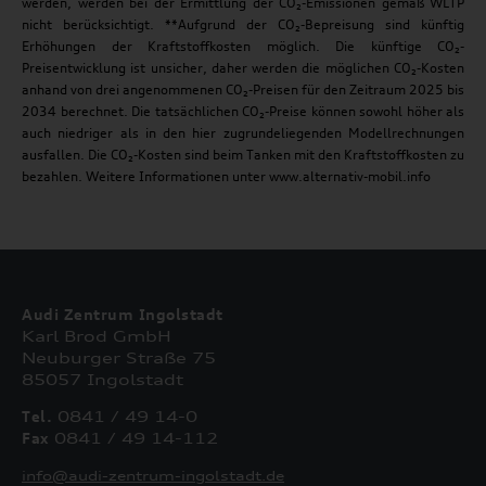
werden, werden bei der Ermittlung der CO₂-Emissionen gemäß WLTP
nicht berücksichtigt. **Aufgrund der CO₂-Bepreisung sind künftig
Erhöhungen der Kraftstoffkosten möglich. Die künftige CO₂-
Preisentwicklung ist unsicher, daher werden die möglichen CO₂-Kosten
anhand von drei angenommenen CO₂-Preisen für den Zeitraum 2025 bis
2034 berechnet. Die tatsächlichen CO₂-Preise können sowohl höher als
auch niedriger als in den hier zugrundeliegenden Modellrechnungen
ausfallen. Die CO₂-Kosten sind beim Tanken mit den Kraftstoffkosten zu
bezahlen. Weitere Informationen unter www.alternativ-mobil.info
Audi Zentrum Ingolstadt
Karl Brod GmbH
Neuburger Straße 75
85057 Ingolstadt
Tel.
0841 / 49 14-0
Fax
0841 / 49 14-112
info@audi-zentrum-ingolstadt.de