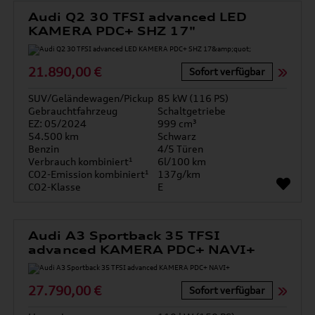
Audi Q2 30 TFSI advanced LED
KAMERA PDC+ SHZ 17"
21.890,00 €
Sofort verfügbar
SUV/Geländewagen/Pickup
85 kW (116 PS)
Gebrauchtfahrzeug
Schaltgetriebe
EZ: 05/2024
999 cm³
54.500 km
Schwarz
Benzin
4/5 Türen
Verbrauch kombiniert¹
6l/100 km
CO2-Emission kombiniert¹
137g/km
CO2-Klasse
E
Audi A3 Sportback 35 TFSI
advanced KAMERA PDC+ NAVI+
27.790,00 €
Sofort verfügbar