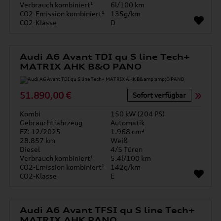
Verbrauch kombiniert¹
6l/100 km
CO2-Emission kombiniert¹
135g/km
CO2-Klasse
D
Audi A6 Avant TDI qu S line Tech+
MATRIX AHK B&O PANO
51.890,00 €
Sofort verfügbar
Kombi
150 kW (204 PS)
Gebrauchtfahrzeug
Automatik
EZ: 12/2025
1.968 cm³
28.857 km
Weiß
Diesel
4/5 Türen
Verbrauch kombiniert¹
5.4l/100 km
CO2-Emission kombiniert¹
142g/km
CO2-Klasse
E
Audi A6 Avant TFSI qu S line Tech+
MATRIX AHK PANO