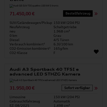
71.450,00 €
Bestellfahrzeug
SUV/Geländewagen/Pickup
150 kW (204 PS)
Neufahrzeug
Schaltgetriebe
neu
1.968 cm³
0 km
Grau
Diesel
4/5 Türen
Verbrauch kombiniert¹
6.3l/100 km
CO2-Emission kombiniert¹
165g/km
CO2-Klasse
F
Audi A3 Sportback 40 TFSI e
advanced LED STHZG Kamera
31.950,00 €
Sofort verfügbar
Limousine
150 kW (204 PS)
Gebrauchtfahrzeug
Automatik
EZ: 08/2025
1.498 cm³