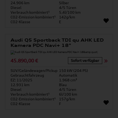
24.906 km
Silber
Diesel
4/5 Türen
Verbrauch kombiniert¹
5.4l/100 km
CO2-Emission kombiniert¹
142g/km
CO2-Klasse
E
Audi Q5 Sportback TDI qu AHK LED
Kamera PDC Navi+ 18"
45.890,00 €
Sofort verfügbar
SUV/Geländewagen/Pickup
150 kW (204 PS)
Gebrauchtfahrzeug
Automatik
EZ: 11/2025
1.968 cm³
12.931 km
Blau
Diesel
4/5 Türen
Verbrauch kombiniert¹
6l/100 km
CO2-Emission kombiniert¹
157g/km
CO2-Klasse
F