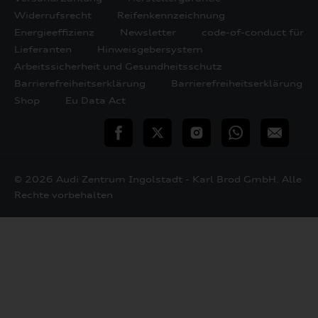
Widerrufsrecht
Reifenkennzeichnung
Energieeffizienz
Newsletter
code-of-conduct für
Lieferanten
Hinweisgebersystem
Arbeitssicherheit und Gesundheitsschutz
Barrierefreiheitserklärung
Barrierefreiheitserklärung
Shop
Eu Data Act
teilen
Twitter
Instagram
WhatsApp
E-
Mail
© 2026 Audi Zentrum Ingolstadt - Karl Brod GmbH. Alle
Rechte vorbehalten