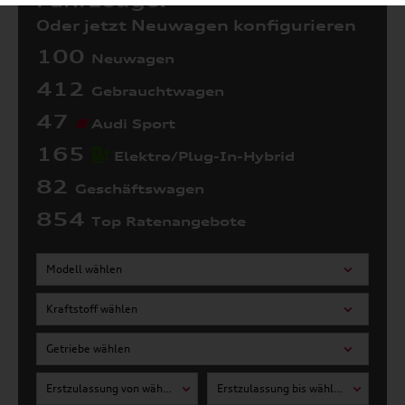
Fahrzeuge:
Oder jetzt Neuwagen konfigurieren
100
Neuwagen
412
Gebrauchtwagen
47
Audi Sport
165
Elektro/Plug-In-Hybrid
82
Geschäftswagen
854
Top Ratenangebote
Modell wählen
Kraftstoff wählen
Getriebe wählen
Erstzulassung von wählen
Erstzulassung bis wählen