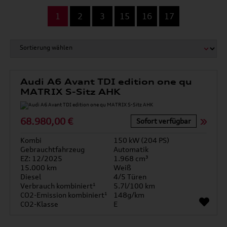
...
1
2
3
15
16
17
Audi A6 Avant TDI edition one qu
MATRIX S-Sitz AHK
68.980,00 €
Sofort verfügbar
Kombi
150 kW (204 PS)
Gebrauchtfahrzeug
Automatik
EZ: 12/2025
1.968 cm³
15.000 km
Weiß
Diesel
4/5 Türen
Verbrauch kombiniert¹
5.7l/100 km
CO2-Emission kombiniert¹
148g/km
CO2-Klasse
E