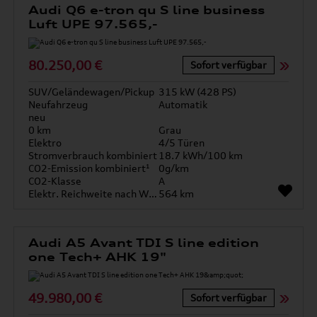
Audi Q6 e-tron qu S line business
Luft UPE 97.565,-
80.250,00 €
Sofort verfügbar
SUV/Geländewagen/Pickup
315 kW (428 PS)
Neufahrzeug
Automatik
neu
0 km
Grau
Elektro
4/5 Türen
Stromverbrauch kombiniert
18.7 kWh/100 km
CO2-Emission kombiniert¹
0g/km
CO2-Klasse
A
Elektr. Reichweite nach WLTP*
564 km
Audi A5 Avant TDI S line edition
one Tech+ AHK 19"
49.980,00 €
Sofort verfügbar