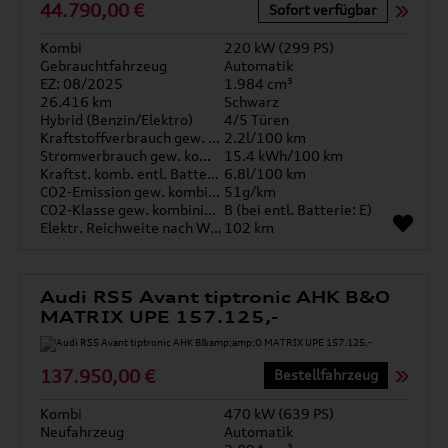
44.790,00 €
Sofort verfügbar
Kombi
220 kW (299 PS)
Gebrauchtfahrzeug
Automatik
EZ: 08/2025
1.984 cm³
26.416 km
Schwarz
Hybrid (Benzin/Elektro)
4/5 Türen
Kraftstoffverbrauch gew. kombiniert
2.2l/100 km
Stromverbrauch gew. kombiniert
15.4 kWh/100 km
Kraftst. komb. entl. Batterie
6.8l/100 km
CO2-Emission gew. kombiniert
51g/km
CO2-Klasse gew. kombiniert
B (bei entl. Batterie: E)
Elektr. Reichweite nach WLTP*
102 km
Audi RS5 Avant tiptronic AHK B&O
MATRIX UPE 157.125,-
137.950,00 €
Bestellfahrzeug
Kombi
470 kW (639 PS)
Neufahrzeug
Automatik