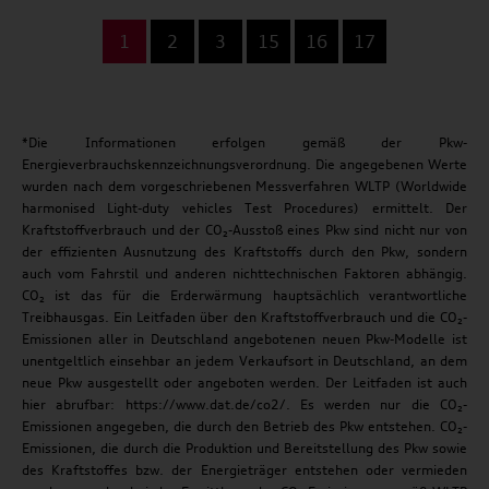
...
1
2
3
15
16
17
*Die Informationen erfolgen gemäß der Pkw-
Energieverbrauchskennzeichnungsverordnung. Die angegebenen Werte
wurden nach dem vorgeschriebenen Messverfahren WLTP (Worldwide
harmonised Light-duty vehicles Test Procedures) ermittelt. Der
Kraftstoffverbrauch und der CO₂-Ausstoß eines Pkw sind nicht nur von
der effizienten Ausnutzung des Kraftstoffs durch den Pkw, sondern
auch vom Fahrstil und anderen nichttechnischen Faktoren abhängig.
CO₂ ist das für die Erderwärmung hauptsächlich verantwortliche
Treibhausgas. Ein Leitfaden über den Kraftstoffverbrauch und die CO₂-
Emissionen aller in Deutschland angebotenen neuen Pkw-Modelle ist
unentgeltlich einsehbar an jedem Verkaufsort in Deutschland, an dem
neue Pkw ausgestellt oder angeboten werden. Der Leitfaden ist auch
hier abrufbar: https://www.dat.de/co2/. Es werden nur die CO₂-
Emissionen angegeben, die durch den Betrieb des Pkw entstehen. CO₂-
Emissionen, die durch die Produktion und Bereitstellung des Pkw sowie
des Kraftstoffes bzw. der Energieträger entstehen oder vermieden