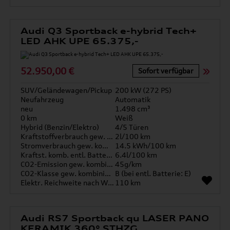
Audi Q3 Sportback e-hybrid Tech+
LED AHK UPE 65.375,-
52.950,00 €
Sofort verfügbar
SUV/Geländewagen/Pickup
200 kW (272 PS)
Neufahrzeug
Automatik
neu
1.498 cm³
0 km
Weiß
Hybrid (Benzin/Elektro)
4/5 Türen
Kraftstoffverbrauch gew. kombiniert
2l/100 km
Stromverbrauch gew. kombiniert
14.5 kWh/100 km
Kraftst. komb. entl. Batterie
6.4l/100 km
CO2-Emission gew. kombiniert
45g/km
CO2-Klasse gew. kombiniert
B (bei entl. Batterie: E)
Elektr. Reichweite nach WLTP*
110 km
Audi RS7 Sportback qu LASER PANO
KERAMIK 360° STHZG