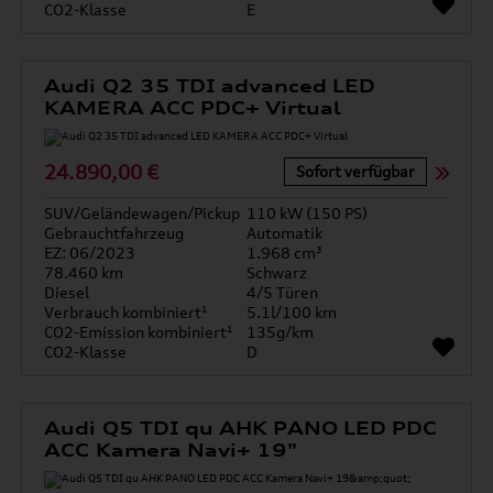
CO2-Klasse
E
Audi Q2 35 TDI advanced LED
KAMERA ACC PDC+ Virtual
24.890,00 €
Sofort verfügbar
SUV/Geländewagen/Pickup
110 kW (150 PS)
Gebrauchtfahrzeug
Automatik
EZ: 06/2023
1.968 cm³
78.460 km
Schwarz
Diesel
4/5 Türen
Verbrauch kombiniert¹
5.1l/100 km
CO2-Emission kombiniert¹
135g/km
CO2-Klasse
D
Audi Q5 TDI qu AHK PANO LED PDC
ACC Kamera Navi+ 19"