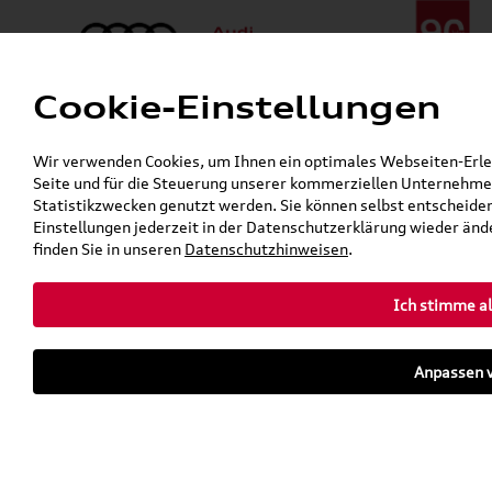
Cookie-Einstellungen
Menü
Telefon:
+49 (0)841 / 49 140
Wir verwenden Cookies, um Ihnen ein optimales Webseiten-Erlebn
24h-Pannenhilfe:
+49 (0)171 / 870 72 87
Seite und für die Steuerung unserer kommerziellen Unternehmen
Gerade geöffnet
Statistikzwecken genutzt werden. Sie können selbst entscheiden
Verkauf:
Mo. - Fr. 08:00 - 19:00 Uhr Sa. 09:00 - 13:00 Uhr
Einstellungen jederzeit in der Datenschutzerklärung wieder ände
Service:
Mo. - Fr. 06:00 - 20:00 Uhr Sa. 08:00 - 13:00 Uhr
finden Sie in unseren
Datenschutzhinweisen
.
Ich stimme al
Zurück zur Startseite
Parkhaus
Anpassen v
Sofort verfügbare