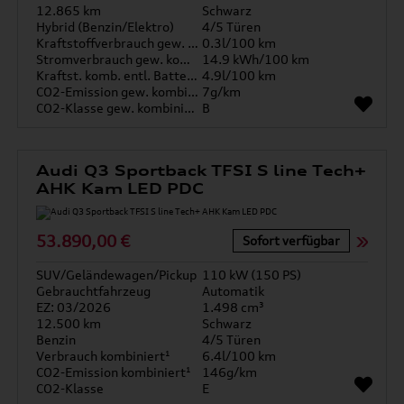
12.865 km
Schwarz
Hybrid (Benzin/Elektro)
4/5 Türen
Kraftstoffverbrauch gew. kombiniert
0.3l/100 km
Stromverbrauch gew. kombiniert
14.9 kWh/100 km
Kraftst. komb. entl. Batterie
4.9l/100 km
CO2-Emission gew. kombiniert
7g/km
CO2-Klasse gew. kombiniert
B
Audi Q3 Sportback TFSI S line Tech+
AHK Kam LED PDC
53.890,00 €
Sofort verfügbar
SUV/Geländewagen/Pickup
110 kW (150 PS)
Gebrauchtfahrzeug
Automatik
EZ: 03/2026
1.498 cm³
12.500 km
Schwarz
Benzin
4/5 Türen
Verbrauch kombiniert¹
6.4l/100 km
CO2-Emission kombiniert¹
146g/km
CO2-Klasse
E