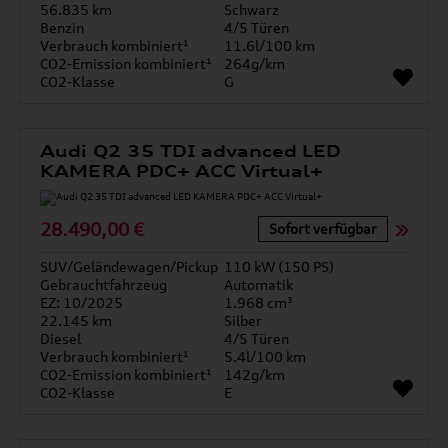
56.835 km
Schwarz
Benzin
4/5 Türen
Verbrauch kombiniert¹
11.6l/100 km
CO2-Emission kombiniert¹
264g/km
CO2-Klasse
G
Audi Q2 35 TDI advanced LED
KAMERA PDC+ ACC Virtual+
28.490,00 €
Sofort verfügbar
SUV/Geländewagen/Pickup
110 kW (150 PS)
Gebrauchtfahrzeug
Automatik
EZ: 10/2025
1.968 cm³
22.145 km
Silber
Diesel
4/5 Türen
Verbrauch kombiniert¹
5.4l/100 km
CO2-Emission kombiniert¹
142g/km
CO2-Klasse
E