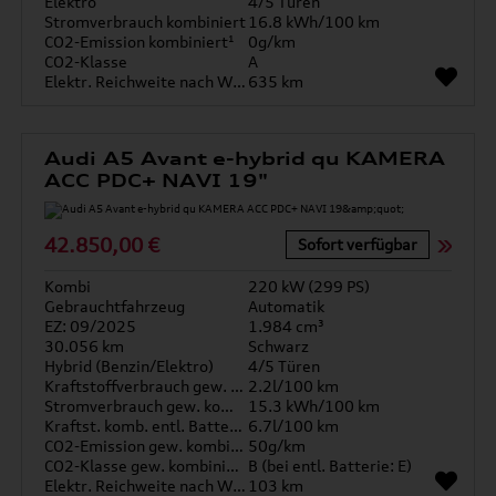
Elektro
4/5 Türen
Stromverbrauch kombiniert
16.8 kWh/100 km
CO2-Emission kombiniert¹
0g/km
CO2-Klasse
A
Elektr. Reichweite nach WLTP*
635 km
Audi A5 Avant e-hybrid qu KAMERA
ACC PDC+ NAVI 19"
42.850,00 €
Sofort verfügbar
Kombi
220 kW (299 PS)
Gebrauchtfahrzeug
Automatik
EZ: 09/2025
1.984 cm³
30.056 km
Schwarz
Hybrid (Benzin/Elektro)
4/5 Türen
Kraftstoffverbrauch gew. kombiniert
2.2l/100 km
Stromverbrauch gew. kombiniert
15.3 kWh/100 km
Kraftst. komb. entl. Batterie
6.7l/100 km
CO2-Emission gew. kombiniert
50g/km
CO2-Klasse gew. kombiniert
B (bei entl. Batterie: E)
Elektr. Reichweite nach WLTP*
103 km