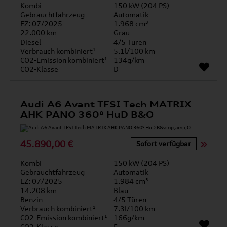
Kombi
150 kW (204 PS)
Gebrauchtfahrzeug
Automatik
EZ: 07/2025
1.968 cm³
22.000 km
Grau
Diesel
4/5 Türen
Verbrauch kombiniert¹
5.1l/100 km
CO2-Emission kombiniert¹
134g/km
CO2-Klasse
D
Audi A6 Avant TFSI Tech MATRIX
AHK PANO 360° HuD B&O
45.890,00 €
Sofort verfügbar
Kombi
150 kW (204 PS)
Gebrauchtfahrzeug
Automatik
EZ: 07/2025
1.984 cm³
14.208 km
Blau
Benzin
4/5 Türen
Verbrauch kombiniert¹
7.3l/100 km
CO2-Emission kombiniert¹
166g/km
CO2-Klasse
F