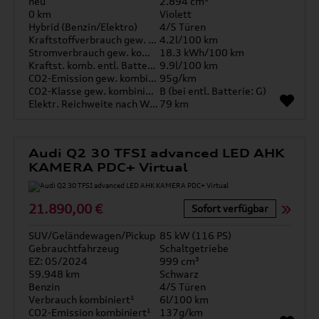
neu
2.894 cm³
0 km
Violett
Hybrid (Benzin/Elektro)
4/5 Türen
Kraftstoffverbrauch gew. kombiniert
4.2l/100 km
Stromverbrauch gew. kombiniert
18.3 kWh/100 km
Kraftst. komb. entl. Batterie
9.9l/100 km
CO2-Emission gew. kombiniert
95g/km
CO2-Klasse gew. kombiniert
B (bei entl. Batterie: G)
Elektr. Reichweite nach WLTP*
79 km
Audi Q2 30 TFSI advanced LED AHK
KAMERA PDC+ Virtual
21.890,00 €
Sofort verfügbar
SUV/Geländewagen/Pickup
85 kW (116 PS)
Gebrauchtfahrzeug
Schaltgetriebe
EZ: 05/2024
999 cm³
59.948 km
Schwarz
Benzin
4/5 Türen
Verbrauch kombiniert¹
6l/100 km
CO2-Emission kombiniert¹
137g/km