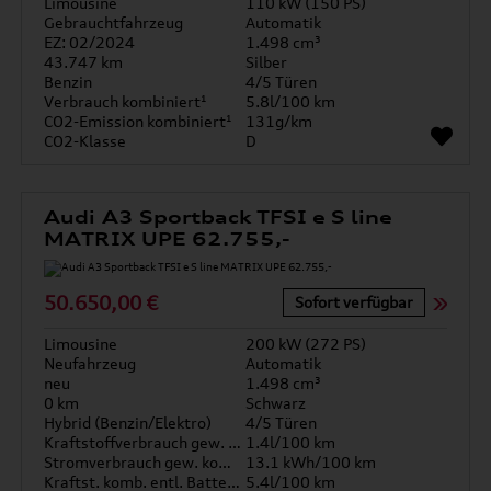
Limousine
110 kW (150 PS)
Gebrauchtfahrzeug
Automatik
EZ: 02/2024
1.498 cm³
43.747 km
Silber
Benzin
4/5 Türen
Verbrauch kombiniert¹
5.8l/100 km
CO2-Emission kombiniert¹
131g/km
CO2-Klasse
D
Audi A3 Sportback TFSI e S line
MATRIX UPE 62.755,-
50.650,00 €
Sofort verfügbar
Limousine
200 kW (272 PS)
Neufahrzeug
Automatik
neu
1.498 cm³
0 km
Schwarz
Hybrid (Benzin/Elektro)
4/5 Türen
Kraftstoffverbrauch gew. kombiniert
1.4l/100 km
Stromverbrauch gew. kombiniert
13.1 kWh/100 km
Kraftst. komb. entl. Batterie
5.4l/100 km