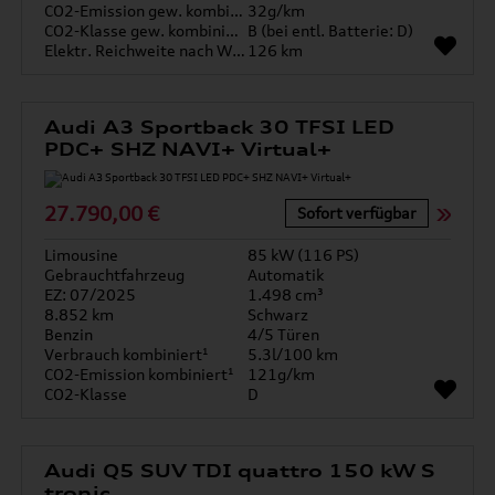
CO2-Emission gew. kombiniert
32g/km
CO2-Klasse gew. kombiniert
B (bei entl. Batterie: D)
Elektr. Reichweite nach WLTP*
126 km
Audi A3 Sportback 30 TFSI LED
PDC+ SHZ NAVI+ Virtual+
27.790,00 €
Sofort verfügbar
Limousine
85 kW (116 PS)
Gebrauchtfahrzeug
Automatik
EZ: 07/2025
1.498 cm³
8.852 km
Schwarz
Benzin
4/5 Türen
Verbrauch kombiniert¹
5.3l/100 km
CO2-Emission kombiniert¹
121g/km
CO2-Klasse
D
Audi Q5 SUV TDI quattro 150 kW S
tronic