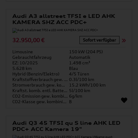
Audi A3 allstreet TFSI e LED AHK
KAMERA SHZ ACC PDC+
32.950,00 €
Sofort verfügbar
Limousine
150 kW (204 PS)
Gebrauchtfahrzeug
Automatik
EZ: 10/2025
1.498 cm³
5.628 km
Blau
Hybrid (Benzin/Elektro)
4/5 Türen
Kraftstoffverbrauch gew. kombiniert
0.3l/100 km
Stromverbrauch gew. kombiniert
15.2 kWh/100 km
Kraftst. komb. entl. Batterie
5l/100 km
CO2-Emission gew. kombiniert
6g/km
CO2-Klasse gew. kombiniert
B
Audi Q3 45 TFSI qu S line AHK LED
PDC+ ACC Kamera 19"