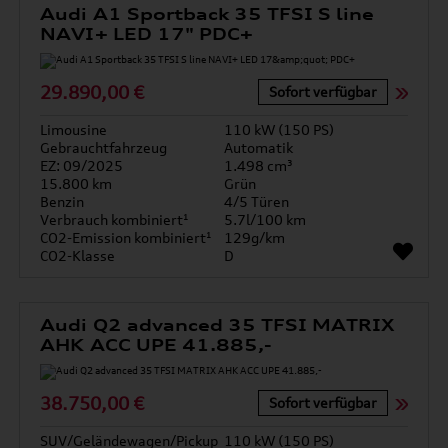
Audi A1 Sportback 35 TFSI S line
NAVI+ LED 17" PDC+
29.890,00 €
Sofort verfügbar
Limousine
110 kW (150 PS)
Gebrauchtfahrzeug
Automatik
EZ: 09/2025
1.498 cm³
15.800 km
Grün
Benzin
4/5 Türen
Verbrauch kombiniert¹
5.7l/100 km
CO2-Emission kombiniert¹
129g/km
CO2-Klasse
D
Audi Q2 advanced 35 TFSI MATRIX
AHK ACC UPE 41.885,-
38.750,00 €
Sofort verfügbar
SUV/Geländewagen/Pickup
110 kW (150 PS)