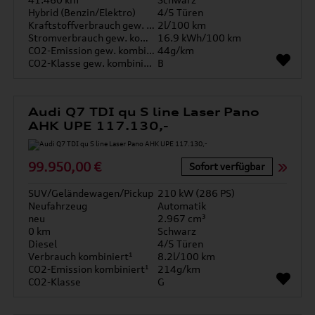
Hybrid (Benzin/Elektro)
4/5 Türen
Kraftstoffverbrauch gew. kombiniert
2l/100 km
Stromverbrauch gew. kombiniert
16.9 kWh/100 km
CO2-Emission gew. kombiniert
44g/km
CO2-Klasse gew. kombiniert
B
Audi Q7 TDI qu S line Laser Pano
AHK UPE 117.130,-
99.950,00 €
Sofort verfügbar
SUV/Geländewagen/Pickup
210 kW (286 PS)
Neufahrzeug
Automatik
neu
2.967 cm³
0 km
Schwarz
Diesel
4/5 Türen
Verbrauch kombiniert¹
8.2l/100 km
CO2-Emission kombiniert¹
214g/km
CO2-Klasse
G