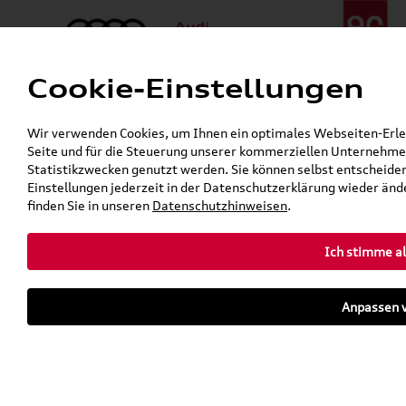
Cookie-Einstellungen
Menü
Telefon:
+49 (0)841 / 49 140
Wir verwenden Cookies, um Ihnen ein optimales Webseiten-Erlebn
24h-Pannenhilfe:
+49 (0)171 / 870 72 87
Seite und für die Steuerung unserer kommerziellen Unternehmen
Gerade geschlossen
Statistikzwecken genutzt werden. Sie können selbst entscheiden
Verkauf:
Mo. - Fr. 08:00 - 19:00 Uhr Sa. 09:00 - 13:00 Uhr
Einstellungen jederzeit in der Datenschutzerklärung wieder ände
Service:
Mo. - Fr. 06:00 - 20:00 Uhr Sa. 08:00 - 13:00 Uhr
finden Sie in unseren
Datenschutzhinweisen
.
Ich stimme al
Zurück zur Startseite
Parkhaus
Anpassen v
Sofort verfügbare