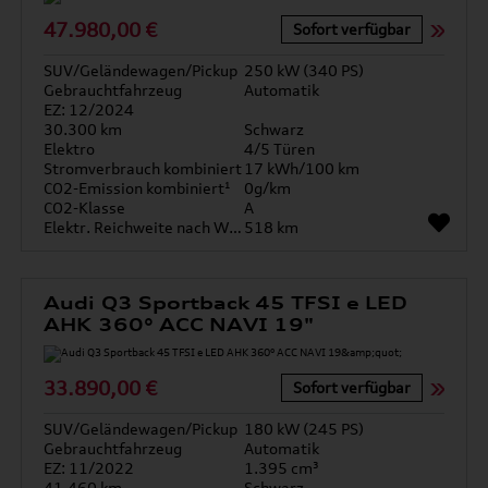
47.980,00 €
Sofort verfügbar
SUV/Geländewagen/Pickup
250 kW (340 PS)
Gebrauchtfahrzeug
Automatik
EZ: 12/2024
30.300 km
Schwarz
Elektro
4/5 Türen
Stromverbrauch kombiniert
17 kWh/100 km
CO2-Emission kombiniert¹
0g/km
CO2-Klasse
A
Elektr. Reichweite nach WLTP*
518 km
Audi Q3 Sportback 45 TFSI e LED
AHK 360° ACC NAVI 19"
33.890,00 €
Sofort verfügbar
SUV/Geländewagen/Pickup
180 kW (245 PS)
Gebrauchtfahrzeug
Automatik
EZ: 11/2022
1.395 cm³
41.460 km
Schwarz