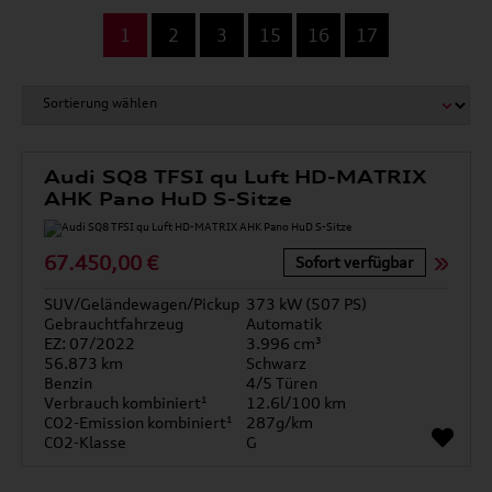
...
1
2
3
15
16
17
Audi SQ8 TFSI qu Luft HD-MATRIX
AHK Pano HuD S-Sitze
67.450,00 €
Sofort verfügbar
SUV/Geländewagen/Pickup
373 kW (507 PS)
Gebrauchtfahrzeug
Automatik
EZ: 07/2022
3.996 cm³
56.873 km
Schwarz
Benzin
4/5 Türen
Verbrauch kombiniert¹
12.6l/100 km
CO2-Emission kombiniert¹
287g/km
CO2-Klasse
G