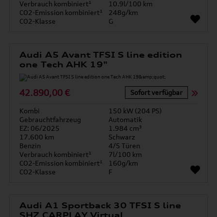
Verbrauch kombiniert¹
10.9l/100 km
CO2-Emission kombiniert¹
248g/km
CO2-Klasse
G
Audi A5 Avant TFSI S line edition
one Tech AHK 19"
42.890,00 €
Sofort verfügbar
Kombi
150 kW (204 PS)
Gebrauchtfahrzeug
Automatik
EZ: 06/2025
1.984 cm³
17.600 km
Schwarz
Benzin
4/5 Türen
Verbrauch kombiniert¹
7l/100 km
CO2-Emission kombiniert¹
160g/km
CO2-Klasse
F
Audi A1 Sportback 30 TFSI S line
SHZ CARPLAY Virtual