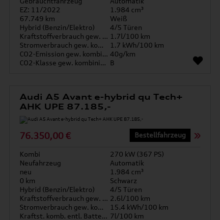
Gebrauchtfahrzeug
Automatik
EZ: 11/2022
1.984 cm³
67.749 km
Weiß
Hybrid (Benzin/Elektro)
4/5 Türen
Kraftstoffverbrauch gew. kombiniert
1.7l/100 km
Stromverbrauch gew. kombiniert
1.7 kWh/100 km
CO2-Emission gew. kombiniert
40g/km
CO2-Klasse gew. kombiniert
B
Audi A5 Avant e-hybrid qu Tech+
AHK UPE 87.185,-
76.350,00 €
Bestellfahrzeug
Kombi
270 kW (367 PS)
Neufahrzeug
Automatik
neu
1.984 cm³
0 km
Schwarz
Hybrid (Benzin/Elektro)
4/5 Türen
Kraftstoffverbrauch gew. kombiniert
2.6l/100 km
Stromverbrauch gew. kombiniert
15.4 kWh/100 km
Kraftst. komb. entl. Batterie
7l/100 km