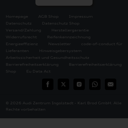
Homepage
AGB Shop
Impressum
Datenschutz
Datenschutz Shop
Versand/Zahlung
Herstellergarantie
Widerrufsrecht
Reifenkennzeichnung
Energieeffizienz
Newsletter
code-of-conduct für
Lieferanten
Hinweisgebersystem
Arbeitssicherheit und Gesundheitsschutz
Barrierefreiheitserklärung
Barrierefreiheitserklärung
Shop
Eu Data Act
teilen
Twitter
Instagram
WhatsApp
E-
Mail
© 2026 Audi Zentrum Ingolstadt - Karl Brod GmbH. Alle
Rechte vorbehalten