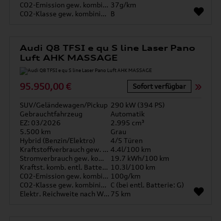
CO2-Emission gew. kombiniert
37g/km
CO2-Klasse gew. kombiniert
B
Audi Q8 TFSI e qu S line Laser Pano
Luft AHK MASSAGE
95.950,00 €
Sofort verfügbar
SUV/Geländewagen/Pickup
290 kW (394 PS)
Gebrauchtfahrzeug
Automatik
EZ: 03/2026
2.995 cm³
5.500 km
Grau
Hybrid (Benzin/Elektro)
4/5 Türen
Kraftstoffverbrauch gew. kombiniert
4.4l/100 km
Stromverbrauch gew. kombiniert
19.7 kWh/100 km
Kraftst. komb. entl. Batterie
10.3l/100 km
CO2-Emission gew. kombiniert
100g/km
CO2-Klasse gew. kombiniert
C (bei entl. Batterie: G)
Elektr. Reichweite nach WLTP*
75 km