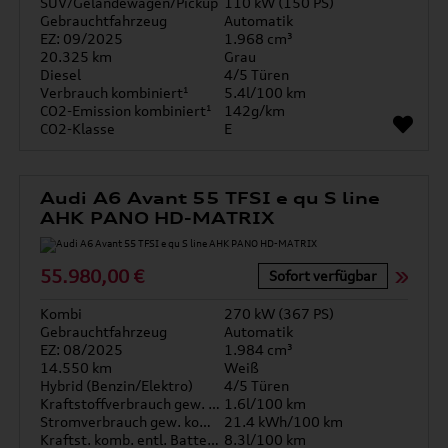
SUV/Geländewagen/Pickup
110 kW (150 PS)
Gebrauchtfahrzeug
Automatik
EZ: 09/2025
1.968 cm³
20.325 km
Grau
Diesel
4/5 Türen
Verbrauch kombiniert¹
5.4l/100 km
CO2-Emission kombiniert¹
142g/km
CO2-Klasse
E
Audi A6 Avant 55 TFSI e qu S line
AHK PANO HD-MATRIX
55.980,00 €
Sofort verfügbar
Kombi
270 kW (367 PS)
Gebrauchtfahrzeug
Automatik
EZ: 08/2025
1.984 cm³
14.550 km
Weiß
Hybrid (Benzin/Elektro)
4/5 Türen
Kraftstoffverbrauch gew. kombiniert
1.6l/100 km
Stromverbrauch gew. kombiniert
21.4 kWh/100 km
Kraftst. komb. entl. Batterie
8.3l/100 km