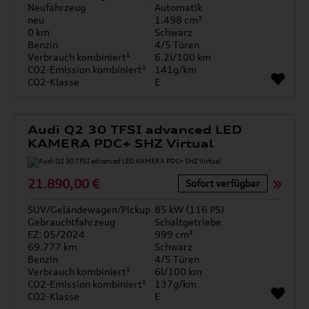
Neufahrzeug
Automatik
neu
1.498 cm³
0 km
Schwarz
Benzin
4/5 Türen
Verbrauch kombiniert¹
6.2l/100 km
CO2-Emission kombiniert¹
141g/km
CO2-Klasse
E
Audi Q2 30 TFSI advanced LED
KAMERA PDC+ SHZ Virtual
21.890,00 €
Sofort verfügbar
SUV/Geländewagen/Pickup
85 kW (116 PS)
Gebrauchtfahrzeug
Schaltgetriebe
EZ: 05/2024
999 cm³
69.777 km
Schwarz
Benzin
4/5 Türen
Verbrauch kombiniert¹
6l/100 km
CO2-Emission kombiniert¹
137g/km
CO2-Klasse
E