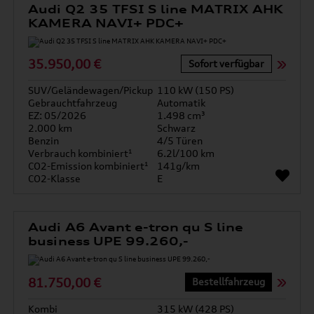
Audi Q2 35 TFSI S line MATRIX AHK
KAMERA NAVI+ PDC+
35.950,00 €
Sofort verfügbar
SUV/Geländewagen/Pickup
110 kW (150 PS)
Gebrauchtfahrzeug
Automatik
EZ: 05/2026
1.498 cm³
2.000 km
Schwarz
Benzin
4/5 Türen
Verbrauch kombiniert¹
6.2l/100 km
CO2-Emission kombiniert¹
141g/km
CO2-Klasse
E
Audi A6 Avant e-tron qu S line
business UPE 99.260,-
81.750,00 €
Bestellfahrzeug
Kombi
315 kW (428 PS)