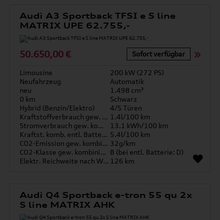
Audi A3 Sportback TFSI e S line
MATRIX UPE 62.755,-
50.650,00 €
Sofort verfügbar
Limousine
200 kW (272 PS)
Neufahrzeug
Automatik
neu
1.498 cm³
0 km
Schwarz
Hybrid (Benzin/Elektro)
4/5 Türen
Kraftstoffverbrauch gew. kombiniert
1.4l/100 km
Stromverbrauch gew. kombiniert
13.1 kWh/100 km
Kraftst. komb. entl. Batterie
5.4l/100 km
CO2-Emission gew. kombiniert
32g/km
CO2-Klasse gew. kombiniert
B (bei entl. Batterie: D)
Elektr. Reichweite nach WLTP*
126 km
Audi Q4 Sportback e-tron 55 qu 2x
S line MATRIX AHK