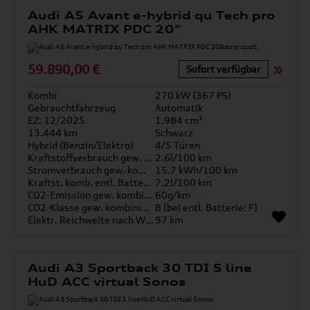
Audi A5 Avant e-hybrid qu Tech pro
AHK MATRIX PDC 20"
59.890,00 €
Sofort verfügbar
Kombi
270 kW (367 PS)
Gebrauchtfahrzeug
Automatik
EZ: 12/2025
1.984 cm³
13.444 km
Schwarz
Hybrid (Benzin/Elektro)
4/5 Türen
Kraftstoffverbrauch gew. kombiniert
2.6l/100 km
Stromverbrauch gew. kombiniert
15.7 kWh/100 km
Kraftst. komb. entl. Batterie
7.2l/100 km
CO2-Emission gew. kombiniert
60g/km
CO2-Klasse gew. kombiniert
B (bei entl. Batterie: F)
Elektr. Reichweite nach WLTP*
97 km
Audi A3 Sportback 30 TDI S line
HuD ACC virtual Sonos