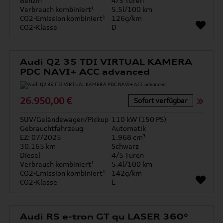
Benzin
4/5 Türen
Verbrauch kombiniert¹
5.5l/100 km
CO2-Emission kombiniert¹
126g/km
CO2-Klasse
D
Audi Q2 35 TDI VIRTUAL KAMERA
PDC NAVI+ ACC advanced
26.950,00 €
Sofort verfügbar
SUV/Geländewagen/Pickup
110 kW (150 PS)
Gebrauchtfahrzeug
Automatik
EZ: 07/2025
1.968 cm³
30.165 km
Schwarz
Diesel
4/5 Türen
Verbrauch kombiniert¹
5.4l/100 km
CO2-Emission kombiniert¹
142g/km
CO2-Klasse
E
Audi RS e-tron GT qu LASER 360°