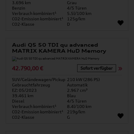
3.696 km
Grau
Benzin
4/5 Türen
Verbrauch kombiniert¹
5.5l/100 km
CO2-Emission kombiniert¹
125g/km
CO2-Klasse
D
Audi Q5 50 TDI qu advanced
MATRIX KAMERA HuD Memory
42.790,00 €
Sofort verfügbar
SUV/Geländewagen/Pickup
210 kW (286 PS)
Gebrauchtfahrzeug
Automatik
EZ: 05/2023
2.967 cm³
39.461 km
Blau
Diesel
4/5 Türen
Verbrauch kombiniert¹
8.4l/100 km
CO2-Emission kombiniert¹
219g/km
CO2-Klasse
G