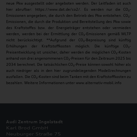
neue Pkw ausgestellt oder angeboten werden. Der Leitfaden ist auch
hier abrufbar: https://www.dat.de/co2/. Es werden nur die CO₂-
Emissionen angegeben, die durch den Betrieb des Pkw entstehen. CO₂-
Emissionen, die durch die Produktion und Bereitstellung des Pkw sowie
des Kraftstoffes bzw. der Energieträger entstehen oder vermieden
werden, werden bei der Ermittlung der CO₂-Emissionen gemäß WLTP
nicht berücksichtigt. **Aufgrund der CO₂-Bepreisung sind künftig
Erhöhungen der Kraftstoffkosten möglich. Die künftige CO₂-
Preisentwicklung ist unsicher, daher werden die möglichen CO₂-Kosten
anhand von drei angenommenen CO₂-Preisen für den Zeitraum 2025 bis
2034 berechnet. Die tatsächlichen CO₂-Preise können sowohl höher als
auch niedriger als in den hier zugrundeliegenden Modellrechnungen
ausfallen. Die CO₂-Kosten sind beim Tanken mit den Kraftstoffkosten zu
bezahlen. Weitere Informationen unter www.alternativ-mobil.info
Audi Zentrum Ingolstadt
Karl Brod GmbH
Neuburger Straße 75