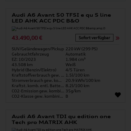
Audi A6 Avant 50 TFSI e qu S line
LED AHK ACC PDC B&O
43.490,00 €
Sofort verfügbar
SUV/Geländewagen/Pickup
220 kW (299 PS)
Gebrauchtfahrzeug
Automatik
EZ: 10/2023
1.984 cm³
43.508 km
Weiß
Hybrid (Benzin/Elektro)
4/5 Türen
Kraftstoffverbrauch gew. kombiniert
1.5l/100 km
Stromverbrauch gew. kombiniert
20.9 kWh/100 km
Kraftst. komb. entl. Batterie
8.2l/100 km
CO2-Emission gew. kombiniert
35g/km
CO2-Klasse gew. kombiniert
B
Audi A6 Avant TDI qu edition one
Tech pro MATRIX AHK