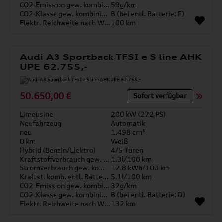
CO2-Emission gew. kombiniert
59g/km
CO2-Klasse gew. kombiniert
B (bei entl. Batterie: F)
Elektr. Reichweite nach WLTP*
100 km
Audi A3 Sportback TFSI e S line AHK
UPE 62.755,-
50.650,00 €
Sofort verfügbar
Limousine
200 kW (272 PS)
Neufahrzeug
Automatik
neu
1.498 cm³
0 km
Weiß
Hybrid (Benzin/Elektro)
4/5 Türen
Kraftstoffverbrauch gew. kombiniert
1.3l/100 km
Stromverbrauch gew. kombiniert
12.8 kWh/100 km
Kraftst. komb. entl. Batterie
5.1l/100 km
CO2-Emission gew. kombiniert
32g/km
CO2-Klasse gew. kombiniert
B (bei entl. Batterie: D)
Elektr. Reichweite nach WLTP*
132 km