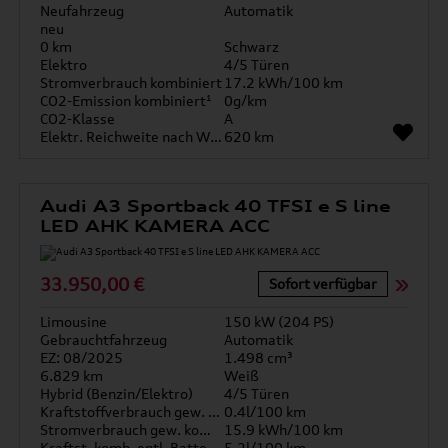
Neufahrzeug
Automatik
neu
0 km
Schwarz
Elektro
4/5 Türen
Stromverbrauch kombiniert
17.2 kWh/100 km
CO2-Emission kombiniert¹
0g/km
CO2-Klasse
A
Elektr. Reichweite nach WLTP*
620 km
Audi A3 Sportback 40 TFSI e S line
LED AHK KAMERA ACC
33.950,00 €
Sofort verfügbar
Limousine
150 kW (204 PS)
Gebrauchtfahrzeug
Automatik
EZ: 08/2025
1.498 cm³
6.829 km
Weiß
Hybrid (Benzin/Elektro)
4/5 Türen
Kraftstoffverbrauch gew. kombiniert
0.4l/100 km
Stromverbrauch gew. kombiniert
15.9 kWh/100 km
Kraftst. komb. entl. Batterie
5.2l/100 km