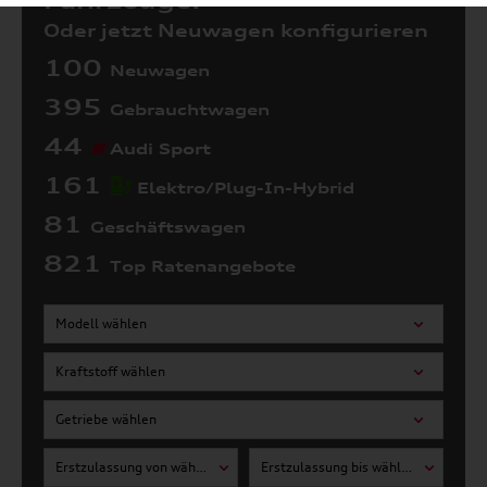
Fahrzeuge:
Oder jetzt Neuwagen konfigurieren
100
Neuwagen
395
Gebrauchtwagen
44
Audi Sport
161
Elektro/Plug-In-Hybrid
81
Geschäftswagen
821
Top Ratenangebote
Modell wählen
Kraftstoff wählen
Getriebe wählen
Erstzulassung von wählen
Erstzulassung bis wählen