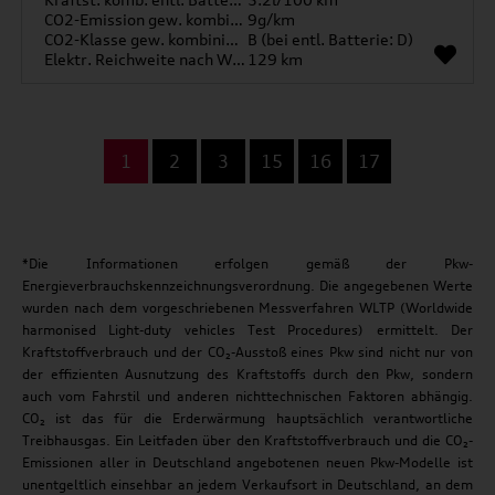
CO2-Emission gew. kombiniert
9g/km
CO2-Klasse gew. kombiniert
B (bei entl. Batterie: D)
Elektr. Reichweite nach WLTP*
129 km
...
1
2
3
15
16
17
*Die Informationen erfolgen gemäß der Pkw-
Energieverbrauchskennzeichnungsverordnung. Die angegebenen Werte
wurden nach dem vorgeschriebenen Messverfahren WLTP (Worldwide
harmonised Light-duty vehicles Test Procedures) ermittelt. Der
Kraftstoffverbrauch und der CO₂-Ausstoß eines Pkw sind nicht nur von
der effizienten Ausnutzung des Kraftstoffs durch den Pkw, sondern
auch vom Fahrstil und anderen nichttechnischen Faktoren abhängig.
CO₂ ist das für die Erderwärmung hauptsächlich verantwortliche
Treibhausgas. Ein Leitfaden über den Kraftstoffverbrauch und die CO₂-
Emissionen aller in Deutschland angebotenen neuen Pkw-Modelle ist
unentgeltlich einsehbar an jedem Verkaufsort in Deutschland, an dem